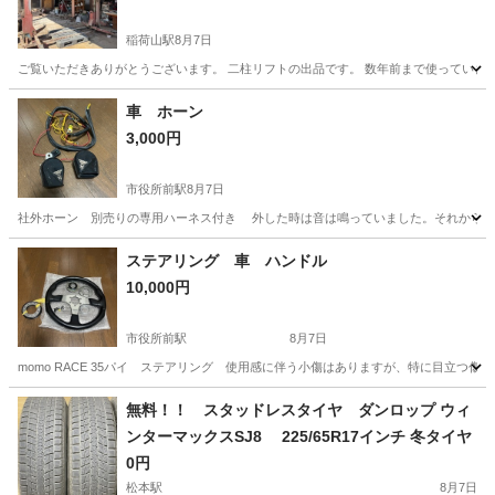
稲荷山駅
8月7日
ご覧いただきありがとうございます。 二柱リフトの出品です。 数年前まで使っていまし
長野
長野市
稲荷山駅
その他
車 ホーン
3,000円
市役所前駅
8月7日
社外ホーン 別売りの専用ハーネス付き 外した時は音は鳴っていました。それから1
長野
長野市
市役所前駅
その他
ステアリング 車 ハンドル
10,000円
市役所前駅
8月7日
momo RACE 35パイ ステアリング 使用感に伴う小傷はありますが、特に目立つ
長野
長野市
市役所前駅
内装、インテリア
無料！！ スタッドレスタイヤ ダンロップ ウィ
ンターマックスSJ8 225/65R17インチ 冬タイヤ
0円
松本駅
8月7日