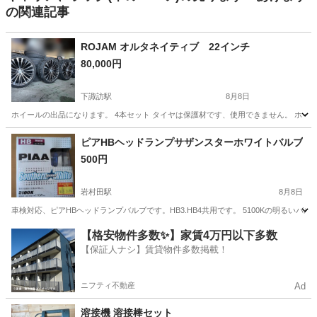
の関連記事
ROJAM オルタネイティブ 22インチ
80,000円
下諏訪駅
8月8日
ホイールの出品になります。 4本セット タイヤは保護材です、使用できません。 ホイ
長野
諏訪郡
下諏訪駅
タイヤ、ホイール
ピアHBヘッドランプサザンスターホワイトバルブ
500円
岩村田駅
8月8日
車検対応、ピアHBヘッドランプバルブです。HB3.HB4共用です。 5100Kの明る
長野
佐久市
岩村田駅
パーツ
【格安物件多数✨】家賃4万円以下多数
【保証人ナシ】賃貸物件多数掲載！
ニフティ不動産
Ad
溶接機 溶接棒セット