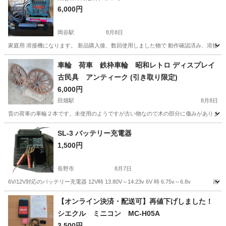
6,000円
岡谷駅
8月8日
家庭用 溶接機になります。 新品購入後、数回使用しました物で 動作確認済み、溶接棒セ
長野
岡谷市
岡谷駅
その他
溶接機
車輪 荷車 鉄枠車輪 昭和レトロ ディスプレイ
古民具 アンティーク (引き取り限定)
6,000円
田畑駅
8月8日
昔の荷車の車輪２本です。未使用のようですが古い物なので木の部分に傷みがあります。
長野
上伊那郡
田畑駅
タイヤ、ホイール
SL-3 バッテリー充電器
1,500円
長野市
8月7日
6V/12V対応のバッテリー充電器 12V時 13.80V～14.23v 6V 時 6.75v～6.
長野
長野市
メンテナンス用品
充電器
【オンライン決済・配送可】再値下げしました！
シエクル ミニコン MC-H05A
3,500円