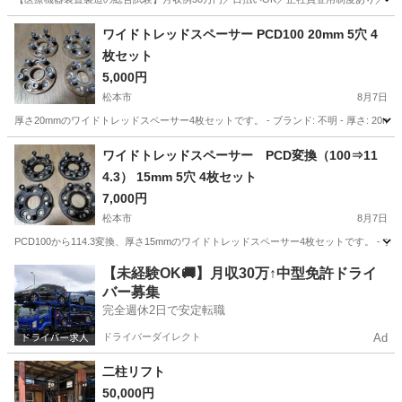
山梨
その他
ワイドトレッドスペーサー PCD100 20mm 5穴 4
枚セット
5,000円
松本市
8月7日
厚さ20mmのワイドトレッドスペーサー4枚セットです。 - ブランド: 不明 - 厚さ: 20mm - PCD: 10
長野
松本市
車のパーツ
ワイドトレッドスペーサー PCD変換（100⇒11
4.3） 15mm 5穴 4枚セット
7,000円
松本市
8月7日
PCD100から114.3変換、厚さ15mmのワイドトレッドスペーサー4枚セットです。 - ブランド: 不明 - 厚さ
長野
松本市
車のパーツ
【未経験OK🚚】月収30万↑中型免許ドライ
バー募集
完全週休2日で安定転職
ドライバーダイレクト
Ad
二柱リフト
50,000円