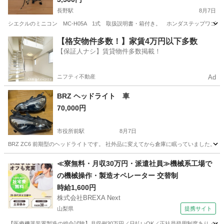
長野駅
8月7日
シエクルのミニコン MC-H05A 1式 取扱説明書・箱付き。 ホンダステップワゴ
長野
長野市
長野駅
その他
シエクル
【格安物件多数！】家賃4万円以下多数
【保証人ナシ】賃貸物件多数掲載！
ニフティ不動産
Ad
BRZ ヘッドライト 車
70,000円
市役所前駅
8月7日
BRZ ZC6 前期型のヘッドライトです。 社外品に変えてから倉庫に眠っていました。
長野
長野市
市役所前駅
外装、車外用品
≪寮無料・月収30万円・派遣社員≫機械系工場で
の機械操作・製造オペレーター 交替制
時給1,600円
株式会社BREXA Next
山梨県
提携サイト
【医療機器装置製造の総合試験】月収例30万円／日払いOK／正社員登用制度あり／マイカ