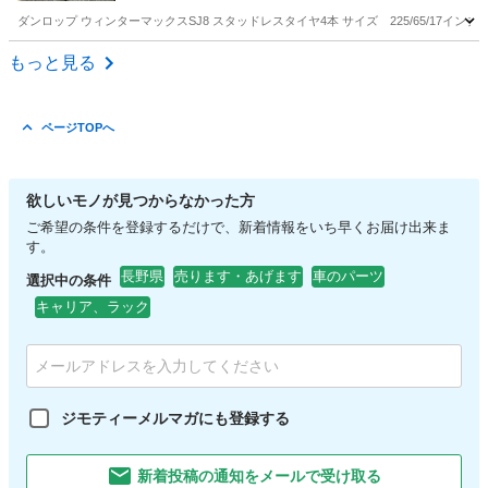
ダンロップ ウィンターマックスSJ8 スタッドレスタイヤ4本 サイズ 225/65/17インチ
長野
松本市
松本駅
タイヤ、ホイール
もっと見る
ページTOPへ
欲しいモノが見つからなかった方
ご希望の条件を登録するだけで、新着情報をいち早くお届け出来ま
す。
長野県
売ります・あげます
車のパーツ
選択中の条件
キャリア、ラック
ジモティーメルマガにも登録する
新着投稿の通知をメールで受け取る