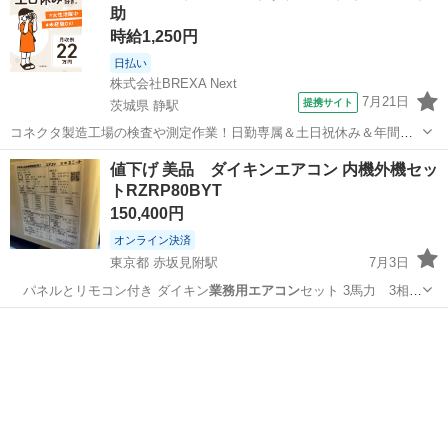
助
時給1,250円
日払い
株式会社BREXA Next
7月21日
提携サイト
茨城県 静駅
コネクタ製造工場の検査や測定作業！日勤専属＆土日祝休み＆年間休
日128日★クリーンルーム内作業★マイカー通勤OK＆無料駐車場あり
茨城
常陸大宮市
静駅
その他
値下げ 美品 ダイキンエアコン 内機外機セッ
★就業先食堂利用可！日払い制度あり！《茨城県常陸大宮市》 人気の
トRZRP80BYT
工場のお仕事 ◇コネクタ製造工...
150,400円
オンライン決済
東京都 赤坂見附駅
7月3日
パネルとリモコン付き ダイキン
業務用エアコン
セット 3馬力 3相
使用期間2年…
東京
港区
赤坂見附駅
季節、空調家電
ダイキン