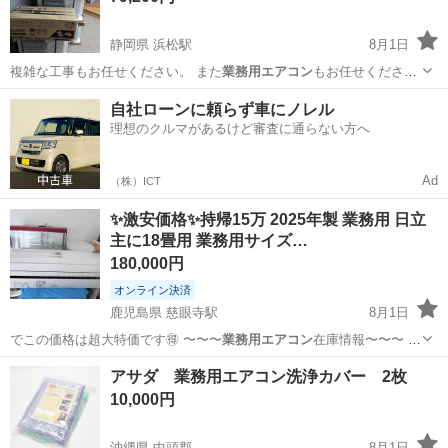
静岡県 浜松駅
8月1日
複雑な工事もお任せください。 また
業務用エアコン
もお任せくださ
い。 僻地、山奥、…
静岡
浜松市
浜松駅
季節、空調家電
山小屋
自社ローンに頼らず車にノレル
理想のクルマがあるけど審査に通らない方へ
Ad
（株）ICT
✨激安価格✨持帰15万 2025年製 業務用 日立
主に18畳用 業務用サイズ…
180,000円
オンライン決済
鹿児島県 慈眼寺駅
8月1日
でこの価格は超大特価です🉐 〜〜〜
業務用エアコン
在庫情報〜〜〜 ⭕
一方向(天吊)2…
鹿児島
鹿児島市
慈眼寺駅
季節、空調家電
アサダ 業務用エアコン洗浄カバー 2枚
10,000円
沖縄県 中頭郡
8月1日