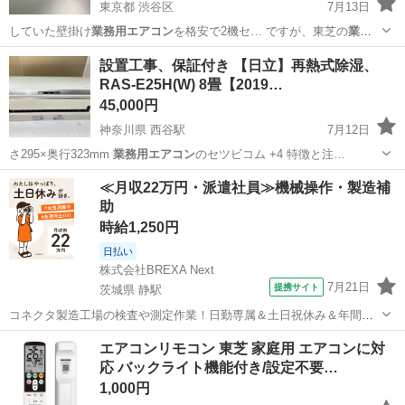
東京都 渋谷区
7月13日
していた壁掛け
業務用エアコン
を格安で2機セ… ですが、東芝の
業務
用エアコン
という事もあり… 。 あくまでも
業務用エアコン
中古品とい
東京
渋谷区
季節、空調家電
設置工事、保証付き 【日立】再熱式除湿、
う理…
RAS-E25H(W) 8畳【2019…
45,000円
神奈川県 西谷駅
7月12日
さ295×奥行323mm
業務用エアコン
のセツビコム +4 特徴と注…
神奈川
横浜市
西谷駅
季節、空調家電
≪月収22万円・派遣社員≫機械操作・製造補
助
時給1,250円
日払い
株式会社BREXA Next
7月21日
提携サイト
茨城県 静駅
コネクタ製造工場の検査や測定作業！日勤専属＆土日祝休み＆年間休
日128日★クリーンルーム内作業★マイカー通勤OK＆無料駐車場あり
茨城
常陸大宮市
静駅
その他
エアコンリモコン 東芝 家庭用 エアコンに対
★就業先食堂利用可！日払い制度あり！《茨城県常陸大宮市》 人気の
応 バックライト機能付き/設定不要…
工場のお仕事 ◇コネクタ製造工...
1,000円