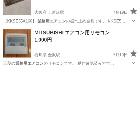
大阪府 上新庄駅
7月19日
【KKSE55A160】
業務用エアコン
の振れ止め金具です。 KKSE5…
大阪
吹田市
上新庄駅
季節、空調家電
業務用エアコン
MITSUBISHI エアコン用リモコン
1,000円
石川県 金沢駅
7月19日
三菱の
業務用エアコン
のリモコンです。 動作確認済みです…
石川
金沢市
金沢駅
季節、空調家電
リモコン