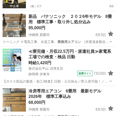
Ad
（株）ICT
新品 パナソニック ２０２6年モデル 8畳
用 標準工事・取り外し処分込み
95,000円
沖縄県 那覇市
8月3日
リーニング ※電気工事、水道工事、
業務用エアコン
（作業員多数在籍
しておりますが…
沖縄
那覇市
季節、空調家電
空調設備
≪寮完備・月収22.5万円・派遣社員≫家電系
工場での検査・検品 日勤
時給1,420円
株式会社平山 沼津支店
7月23日
提携サイト
静岡県 伊東市
【ガラス部品の製造・加工/検査】日勤・土日休み／即入居可能！／伊
豆でのんびりライフ♪ ガラス部品の製造・加工/検査 【株式会社平山で
静岡
伊東市
その他
冷房専用エアコン 6畳用 最新モデル
の正社員採用（無期雇用派遣）となります】 「2人で同じ職場で働き
2026年 標準工事込み
たい」 「仕事も休みも一...
68,000円
沖縄県 那覇市
8月3日