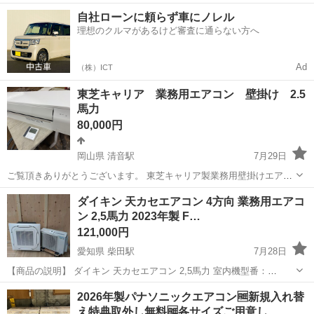
容 ＼フラッシュメモリの製造を行う工場で半導体製造装置の保守・点
岩手
北上市
その他
自社ローンに頼らず車にノレル
検のお仕事／ 【主な業務】 フラッシュメモリなどに使用される「半導
理想のクルマがあるけど審査に通らない方へ
体」。 その半導体を...
Ad
（株）ICT
東芝キャリア 業務用エアコン 壁掛け 2.5
馬力
80,000円
岡山県 清音駅
7月29日
ご覧頂きありがとうございます。 東芝キャリア製業務用壁掛けエアコ
ン 室内機 AIK-RP633H（2018年12月〜販売） 室外機 ROA-
岡山
総社市
清音駅
季節、空調家電
ダイキン 天カセエアコン 4方向 業務用エアコ
RP631H（2019年12月〜販売） 2.5馬力 電源は三相200V（動力） 対...
ン 2,5馬力 2023年製 F…
121,000円
愛知県 柴田駅
7月28日
【商品の説明】 ダイキン 天カセエアコン 2,5馬力 室内機型番：
FHCP63FD/2023年製 室外機型番：RZRP63BYT/2023年製 【商品の状
愛知
名古屋市
柴田駅
季節、空調家電
2026年製パナソニックエアコン🆓新規入れ替
態】 中古品です。簡易的な清掃済みです。 内部の完全洗...
え特典取外し無料🆓各サイズご用意し…