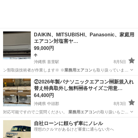
DAIKIN、MITSUBISHI、Panasonic、家庭用
エアコン対塩害ヤ…
99,000円
沖縄県 首里駅
8月5日
ン類取扱技術者が作業します※ ※
業務用エアコン
も取り扱っていま
す。※ ※店舗、施…
沖縄
那覇市
首里駅
季節、空調家電
②2026年製パナソニックエアコン🆓新規入れ
替え特典取外し無料🆓各サイズご用意…
64,400円
沖縄県 中頭郡
8月3日
対応可能ですのでご質問ください。
業務用エアコン
の取り扱いもござ
いますので、気にな…
沖縄
中頭郡
季節、空調家電
ヤモリ
自社ローンに頼らず車にノレル
理想のクルマがあるけど審査に通らない方へ