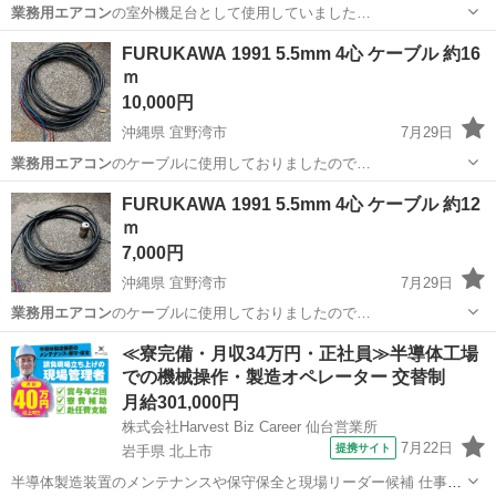
業務用エアコン
の室外機足台として使用していました…
埼玉
川越市
季節、空調家電
業務用エアコン
FURUKAWA 1991 5.5mm 4心 ケーブル 約16
ｍ
10,000円
沖縄県 宜野湾市
7月29日
業務用エアコン
のケーブルに使用しておりましたので…
沖縄
宜野湾市
季節、空調家電
ケーブル
FURUKAWA 1991 5.5mm 4心 ケーブル 約12
ｍ
7,000円
沖縄県 宜野湾市
7月29日
業務用エアコン
のケーブルに使用しておりましたので…
沖縄
宜野湾市
季節、空調家電
ケーブル
≪寮完備・月収34万円・正社員≫半導体工場
での機械操作・製造オペレーター 交替制
月給301,000円
株式会社Harvest Biz Career 仙台営業所
7月22日
提携サイト
岩手県 北上市
半導体製造装置のメンテナンスや保守保全と現場リーダー候補 仕事内