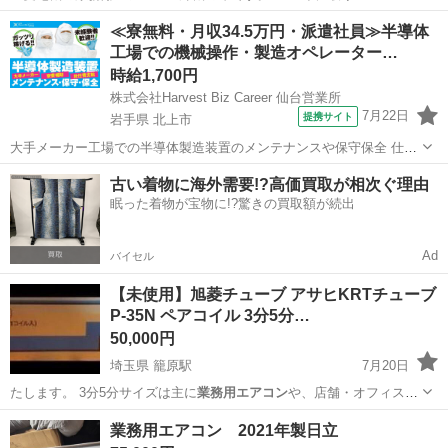
兵庫
神戸市
朝霧駅
季節、空調家電
業務用エアコン
≪寮無料・月収34.5万円・派遣社員≫半導体
工場での機械操作・製造オペレーター…
時給1,700円
株式会社Harvest Biz Career 仙台営業所
7月22日
提携サイト
岩手県 北上市
大手メーカー工場での半導体製造装置のメンテナンスや保守保全 仕事
内容 ＼フラッシュメモリの製造を行う工場で半導体製造装置の保守・
岩手
北上市
その他
古い着物に海外需要!?高価買取が相次ぐ理由
点検のお仕事／ 新工場新設に伴い、請負現場の立ち上げを行います！
眠った着物が宝物に!?驚きの買取額が続出
※立ち上げ時期目安：2...
Ad
バイセル
【未使用】旭菱チューブ アサヒKRTチューブ
P-35N ペアコイル 3分5分…
50,000円
埼玉県 籠原駅
7月20日
たします。 3分5分サイズは主に
業務用エアコン
や、店舗・オフィス用
の大型パッケー…
埼玉
熊谷市
籠原駅
季節、空調家電
アサヒ
業務用エアコン 2021年製日立