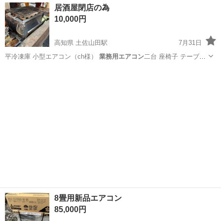
宮城
その他
居酒屋閉店の為
をつくるための装置を組み立てる仕事です。 タブレットや図面を確認
10,000円
しながら、ドライバ...
高知県 土佐山田駅
7月31日
平冷凍庫 小型エアコン（ch様）
業務用エアコン
二台 座椅子 テーブル
ついたて …
高知
香美市
土佐山田駅
その他
ビールジョッキ
8畳用新品エアコン
85,000円