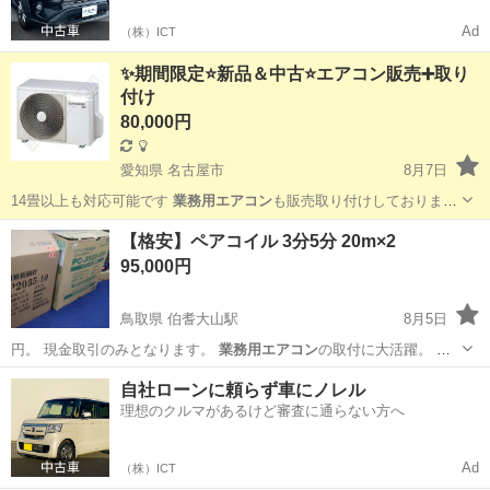
Ad
（株）ICT
✨期間限定⭐️新品＆中古⭐️エアコン販売➕取り
付け
80,000円
愛知県 名古屋市
8月7日
14畳以上も対応可能です
業務用エアコン
も販売取り付けしておりま
す！！ …
愛知
名古屋市
季節、空調家電
新品
【格安】ペアコイル 3分5分 20m×2
95,000円
鳥取県 伯耆大山駅
8月5日
円。 現金取引のみとなります。
業務用エアコン
の取付に大活躍。 ご
検討のほどよろ…
鳥取
米子市
伯耆大山駅
季節、空調家電
自社ローンに頼らず車にノレル
理想のクルマがあるけど審査に通らない方へ
業務用エアコン
Ad
（株）ICT