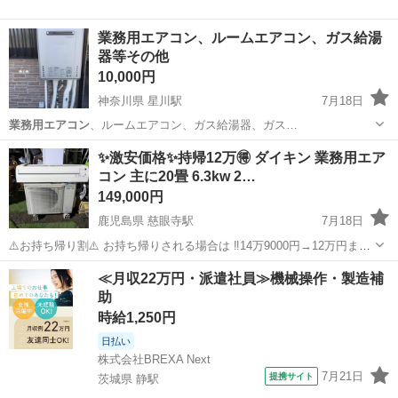
業務用エアコン、ルームエアコン、ガス給湯
器等その他
10,000円
神奈川県 星川駅
7月18日
業務用エアコン
、ルームエアコン、ガス給湯器、ガス…
神奈川
横浜市
星川駅
季節、空調家電
業務用エアコン
✨激安価格✨持帰12万🉐 ダイキン 業務用エア
コン 主に20畳 6.3kw 2…
149,000円
鹿児島県 慈眼寺駅
7月18日
⚠️お持ち帰り割⚠️ お持ち帰りされる場合は ‼️14万9000円→12万円まで
お値下げ可能です‼️ 2021年製ダイキンでこの価格は超大特価です🉐 ⭕
鹿児島
鹿児島市
慈眼寺駅
季節、空調家電
≪月収22万円・派遣社員≫機械操作・製造補
一方向(天吊)2025年製 東芝1台在庫ございます✨ ⭕壁掛け2025...
助
時給1,250円
日払い
株式会社BREXA Next
7月21日
提携サイト
茨城県 静駅