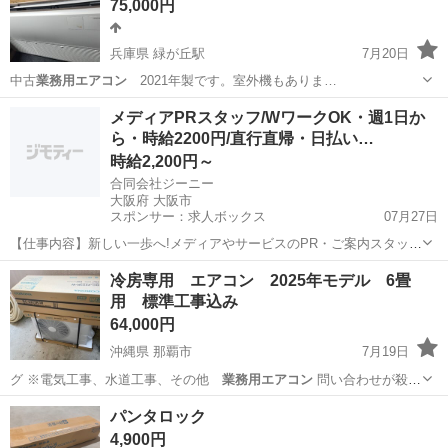
75,000円
兵庫県 緑が丘駅
7月20日
中古
業務用エアコン
2021年製です。室外機もありま…
兵庫
三木市
緑が丘駅
季節、空調家電
メディアPRスタッフ/WワークOK・週1日か
ら・時給2200円/直行直帰・日払い…
時給2,200円～
合同会社ジーニー
大阪府 大阪市
スポンサー：求人ボックス
07月27日
【仕事内容】新しい一歩へ!メディアやサービスのPR・ご案内スタッフ
のお仕事! 「本業や予定と両立しながら、新しい収入源をつくりたい
アルバイト・パート / 業務委託
冷房専用 エアコン 2025年モデル 6畳
」 「週1日から始めて、自分に合う働き方を見つけたい 」 そんな想い
用 標準工事込み
を、合同会社ジーニーがしっかり...
64,000円
沖縄県 那覇市
7月19日
グ ※電気工事、水道工事、その他
業務用エアコン
問い合わせが殺到
しましたらご希…
沖縄
那覇市
季節、空調家電
冷房
パンタロック
4,900円