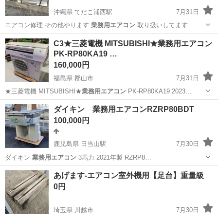
沖縄県 てだこ浦西駅
7月31日
エアコン修理 その他やります
業務用エアコン
取り扱いしてます
沖縄
沖縄市
てだこ浦西駅
季節、空調家電
取り付け
C3★三菱電機 MITSUBISHI★業務用エアコン
PK-RP80KA19 …
160,000円
福島県 郡山市
7月31日
★三菱電機 MITSUBISHI★
業務用エアコン
PK-RP80KA19 2023…
福島
郡山市
季節、空調家電
エリア
ダイキン 業務用エアコンRZRP80BDT
100,000円
鹿児島県 日当山駅
7月30日
ダイキン
業務用エアコン
3馬力 2021年製 RZRP8…
鹿児島
霧島市
日当山駅
季節、空調家電
あげます-エアコン室外機用【足台】重量級
0円
埼玉県 川越市
7月30日