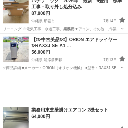
パナソニック 2026年 最新 6畳用 標準
工事・取り外し処分込み
87,000円
沖縄県 那覇市
7月14日
リーニング ※電気工事、水道工事、
業務用エアコン
、その他 （作業員
多数在籍してお…
沖縄
那覇市
季節、空調家電
空調設備
【❗️✨中古美品✨❗️】ORION エアドライヤー
✨RAX3J-SE-A1 …
56,000円
沖縄県 浦添前田駅
7月13日
✅商品詳細 ◾️メーカー：ORION（オリオン機械） ◾️型番：RAX3J-SE-
A1 ◾️年式：不明 ◾️状態：中古品のため、使用感や細かな傷がある場合
沖縄
浦添市
浦添前田駅
その他
がありますが、簡易清掃済です。 詳しい状態は商品画像をご確認...
業務用東芝壁掛けエアコン 2機セット
64,000円