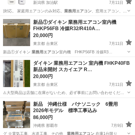
新潟県 加治駅
7月11日
)対応。 家庭用エアコンのみ対応。
業務用エアコン
、窓用エアコン、床
置きエアコンなど…
新潟
新発田市
加治駅
季節、空調家電
新品①ダイキン 業務用エアコン室内機
FHKP56FB 冷媒R32/R410A…
20,000円
東京都 台東区
7月11日
新品①ダイキン
業務用エアコン
室内機 FHKP56FB 冷媒R3…
東京
台東区
季節、空調家電
業務用エアコン
ダイキン 業務用エアコン 室内機 FHKP40FB
新品未開封 スカイエア R…
20,000円
東京都 台東区
7月11日
⚠️大型商品は店舗に在庫がないため、必ず事前にお問い合わせくださ
い⚠️ ▶ 中古品、または未使用品でも素人保管の品を出品しています。
東京
台東区
季節、空調家電
スカイ
新品 沖縄仕様 パナソニック 6畳用
商品の写真や状態をよくご確認の上、ご購入ください。基本的にノー
2026年モデル 標準工事込み
クレーム・ノーリターンでお願...
86,000円
沖縄県 那覇市
7月9日
グ ※電気工事、水道工事、その他
業務用エアコン
在庫1台限り