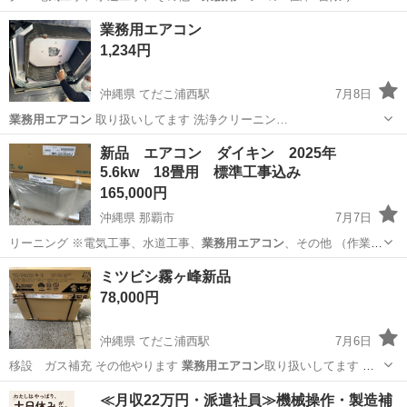
沖縄
那覇市
季節、空調家電
パナソニック
業務用エアコン
1,234円
沖縄県 てだこ浦西駅
7月8日
業務用エアコン
取り扱いしてます 洗浄クリーニン…
沖縄
沖縄市
てだこ浦西駅
季節、空調家電
新品 エアコン ダイキン 2025年
5.6kw 18畳用 標準工事込み
業務用エアコン
165,000円
沖縄県 那覇市
7月7日
リーニング ※電気工事、水道工事、
業務用エアコン
、その他 （作業員
多数在籍してお…
沖縄
那覇市
季節、空調家電
ダイキン
ミツビシ霧ヶ峰新品
78,000円
沖縄県 てだこ浦西駅
7月6日
移設 ガス補充 その他やります
業務用エアコン
取り扱いしてます 取
り替え 修理 …
沖縄
沖縄市
てだこ浦西駅
季節、空調家電
霧ヶ峰
≪月収22万円・派遣社員≫機械操作・製造補