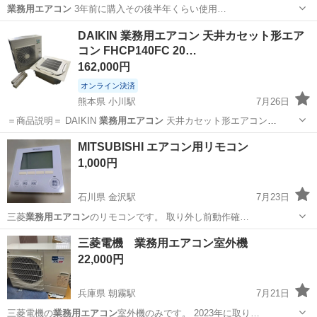
業務用エアコン
3年前に購入その後半年くらい使用…
大阪
八尾市
久宝寺口駅
その他
業務用エアコン
DAIKIN 業務用エアコン 天井カセット形エア
コン FHCP140FC 20…
162,000円
オンライン決済
熊本県 小川駅
7月26日
＝商品説明＝ DAIKIN
業務用エアコン
天井カセット形エアコン
FHCP…
熊本
宇城市
小川駅
季節、空調家電
FHCP
MITSUBISHI エアコン用リモコン
1,000円
石川県 金沢駅
7月23日
三菱
業務用エアコン
のリモコンです。 取り外し前動作確…
石川
金沢市
金沢駅
季節、空調家電
リモコン
三菱電機 業務用エアコン室外機
22,000円
兵庫県 朝霧駅
7月21日
三菱電機の
業務用エアコン
室外機のみです。 2023年に取り…