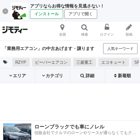
アプリならお得な情報を見逃さない！
インストール
アプリで開く
全国
検索
ログイン
投稿
「業務用エアコン」の中古あげます・譲ります
人気キーワード
RZYP
ビーバーエアコン
三菱重工
エコキュート
S
エリア
カテゴリ
詳細
新着順
ローンブラックでも車にノレル
信販会社でクルマのローンやリースが通らなくてもクル
マをご利用いただけるサービスがあります！