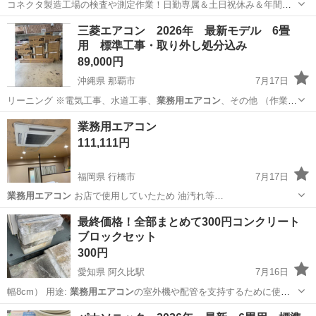
コネクタ製造工場の検査や測定作業！日勤専属＆土日祝休み＆年間休
日128日★クリーンルーム内作業★マイカー通勤OK＆無料駐車場あり
茨城
常陸大宮市
静駅
その他
三菱エアコン 2026年 最新モデル 6畳
★就業先食堂利用可！日払い制度あり！《茨城県常陸大宮市》 人気の
用 標準工事・取り外し処分込み
工場のお仕事 ◇コネクタ製造工...
89,000円
沖縄県 那覇市
7月17日
リーニング ※電気工事、水道工事、
業務用エアコン
、その他 （作業員
多数在籍してお…
沖縄
那覇市
季節、空調家電
空調設備
業務用エアコン
111,111円
福岡県 行橋市
7月17日
業務用エアコン
お店で使用していたため 油汚れ等…
福岡
行橋市
季節、空調家電
最終価格！全部まとめて300円コンクリート
ブロックセット
300円
愛知県 阿久比駅
7月16日
幅8cm） 用途:
業務用エアコン
の室外機や配管を支持するために使
用…
愛知
知多郡
阿久比駅
その他
コンクリートブロック