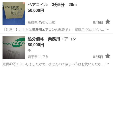
ペアコイル 3分5分 20m
50,000円
鳥取県 伯耆大山駅
8月5日
【注意！】こちらは
業務用エアコン
の配管です。家庭用ではございま
せん…
鳥取
米子市
伯耆大山駅
季節、空調家電
処分価格 業務用エアコン
80,000円
岩手県 二戸市
8月5日
定価40万くらいしましたが使いませんので欲しい方はお使いくださ
い。 エコエアコンで電気が節約できます。 天井にはめ込むタイプで
岩手
二戸市
季節、空調家電
業務用エアコン
す。 今は取り外しております。 リモコン無いため値下げしました。