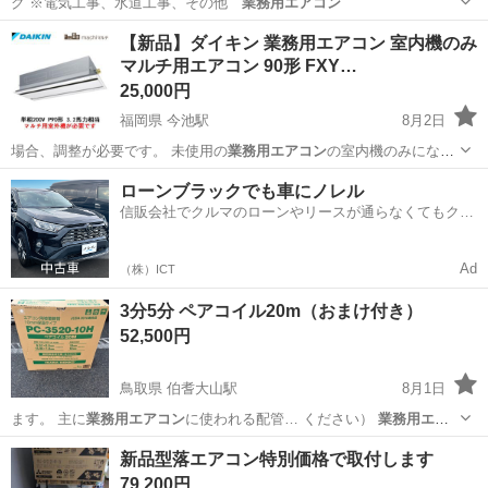
グ ※電気工事、水道工事、その他
業務用エアコン
沖縄
那覇市
季節、空調家電
冷房
【新品】ダイキン 業務用エアコン 室内機のみ
マルチ用エアコン 90形 FXY…
25,000円
福岡県 今池駅
8月2日
場合、調整が必要です。 未使用の
業務用エアコン
の室内機のみになり
ます。 パッケー…
福岡
北九州市
今池駅
季節、空調家電
業務用エアコン
ローンブラックでも車にノレル
信販会社でクルマのローンやリースが通らなくてもクル
マをご利用いただけるサービスがあります！
Ad
（株）ICT
3分5分 ペアコイル20m（おまけ付き）
52,500円
鳥取県 伯耆大山駅
8月1日
ます。 主に
業務用エアコン
に使われる配管… ください）
業務用エア
コン
の取付を検討さ…
鳥取
米子市
伯耆大山駅
季節、空調家電
新品型落エアコン特別価格で取付します
79,200円