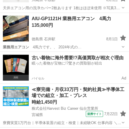
天井エアコン用の洗浄カバー2枚あります 1枚はほぼ未使用 ※写真3枚
目は使い方です フックが１個分しかなく、１個は絡まってダメになっ
沖縄
中頭郡
掃除用具
AIU-GP1121H 業務用エアコン 4馬力
たので代用品です ※写真5枚目 受け渡しは宜野湾市我如古でお願いし
135,000円
ます
徳島県 石井駅
8月1日
業務用エアコン
4馬力です。、 2024年式の…
徳島
名西郡
石井駅
季節、空調家電
古い着物に海外需要!?高価買取が相次ぐ理由
眠った着物が宝物に!?驚きの買取額が続出
Ad
バイセル
≪寮完備・月収33万円・契約社員≫半導体工
場での組立・加工・プレス
時給1,450円
株式会社Harvest Biz Career 仙台営業所
7月22日
提携サイト
宮城県
寮費実質1万円台｜半導体装置の組立・検査｜未経験OK 仕事内容 ＼半
導体製造装置の組立・検査スタッフ／ 大手メーカー工場内で、半導体