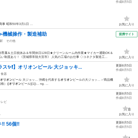
作成8月5日
商事 昭和50年3月1日 …
お気に入り
≫機械操作・製造補助
提携サイト
駅
その他
専属＆土日祝休み＆年間休日128日★クリーンルーム内作業★マイカー通勤OK＆
い制度あり！《茨城県常陸大宮市》 人気の工場のお仕事 ◇コネクタ製造工...
お気に入り
更新8月5日
ス✨❗️】オリオンビール 大ジョッキ...
作成8月5日
食器
オリオン
ビール 大ジョッ… 沖縄を代表する
オリオン
ビールの大ジョッ… ✅商品機
格）([
オリオン
ビール][1])… ng. ...
お気に入り
更新8月5日
作成8月5日
テレビ
8
…
お気に入り
更新8月5日
 56個‼️
作成8月5日