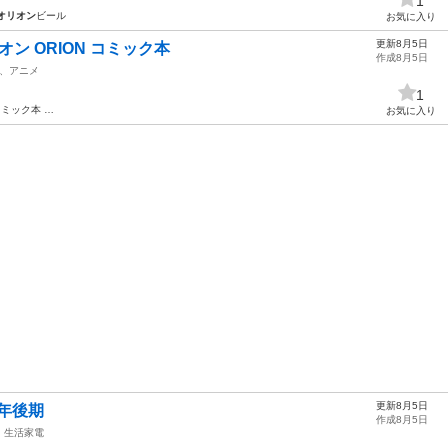
1
オリオン
ビール
お気に入り
更新8月5日
リオン ORION コミック本
作成8月5日
、アニメ
1
コミック本 …
お気に入り
更新8月5日
5年後期
作成8月5日
生活家電