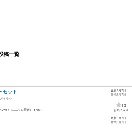
投稿一覧
更新8月7日
 セット
作成8月7日
おもちゃ
10
オン
Ver.（ユニクロ限定） ¥700…
お気に入り
更新8月7日
作成8月7日