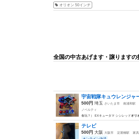
オリオン 50インチ
全国の中古あげます・譲りますの
宇宙戦隊キュウレンジャー
500円
埼玉
さいたま市
南浦和駅
ノベルティ
食玩？） EXキュータマ シシレッド
オリ
テレビ
500円
大阪
大阪市
淀屋橋駅
家具
オンライン決済