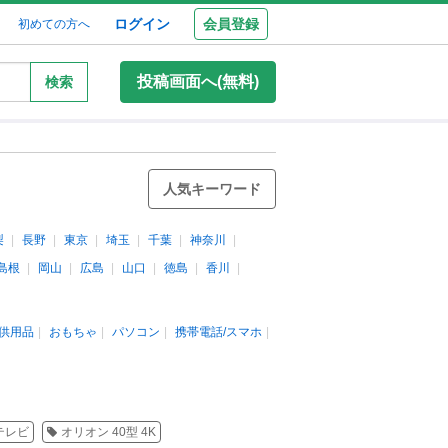
ログイン
会員登録
初めての方へ
投稿画面へ(無料)
検索
人気キーワード
梨
長野
東京
埼玉
千葉
神奈川
島根
岡山
広島
山口
徳島
香川
供用品
おもちゃ
パソコン
携帯電話/スマホ
テレビ
オリオン 40型 4K