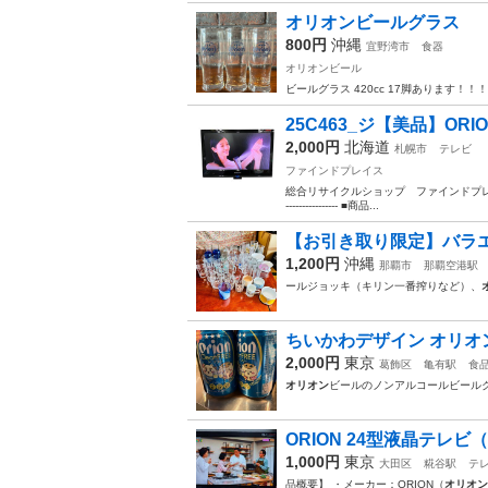
オリオンビールグラス
800円
沖縄
宜野湾市
食器
オリオンビール
ビールグラス 420cc 17脚あります！！！
25C463_ジ【美品】ORIO
2,000円
北海道
札幌市
テレビ
ファインドプレイス
総合リサイクルショップ ファインドプレイスです。 クレジッ
---------------- ■商品...
【お引き取り限定】バラエ
1,200円
沖縄
那覇市
那覇空港駅
ールジョッキ（キリン一番搾りなど）、
ちいかわデザイン オリオ
2,000円
東京
葛飾区
亀有駅
食
オリオン
ビールのノンアルコールビール
ORION 24型液晶テレビ
1,000円
東京
大田区
糀谷駅
テ
品概要】 ・メーカー：ORION（
オリオン