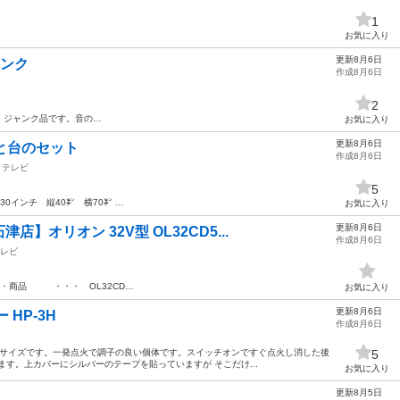
1
お気に入り
更新8月6日
ャンク
作成8月6日
2
 ジャンク品です。音の…
お気に入り
更新8月6日
と台のセット
作成8月6日
テレビ
5
30インチ 縦40㌢ 横70㌢ …
お気に入り
更新8月6日
】オリオン 32V型 OL32CD5...
作成8月6日
レビ
・商品 ・・・ OL32CD…
お気に入り
更新8月6日
HP-3H
作成8月6日
3H 大型サイズです。一発点火で調子の良い個体です。スイッチオンですぐ点火し消した後
5
ます。上カバーにシルバーのテープを貼っていますが そこだけ...
お気に入り
更新8月5日