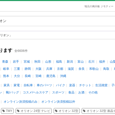
地元の掲示板 ジモティー
リオン」
ります
全6606件
青森
岩手
宮城
秋田
山形
福島
新潟
富山
石川
福井
山
岐阜
三重
静岡
大阪
兵庫
京都
滋賀
奈良
和歌山
鳥取
熊本
大分
長崎
宮崎
鹿児島
沖縄
家具
家電
自転車
車のパーツ
バイク
楽器
チケット
生活雑貨
子
ン
靴/バッグ
コスメ/ヘルスケア
スポーツ
食品
お酒
その他
オンライン決済投稿のみ
オンライン決済投稿以外
TMY
オリオン 24型 テレビ
オリオン 32型
オリオン 32型 液晶