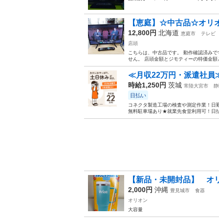
【恵庭】☆中古品☆オリオン 液
12,800円
北海道
恵庭市
テレビ
店頭
こちらは、中古品です。 動作確認済みで
せん。 店頭金額とジモティーの特価金額と
≪月収22万円・派遣社員
時給1,250円
茨城
常陸大宮市
静
日払い
コネクタ製造工場の検査や測定作業！日勤
無料駐車場あり★就業先食堂利用可！日払
【新品・未開封品】 オ
2,000円
沖縄
豊見城市
食器
オリオン
大容量