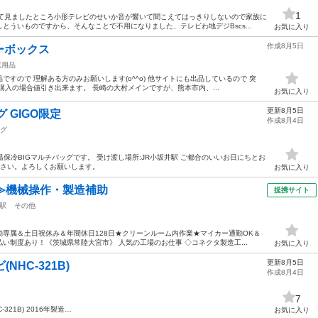
1
けて見ましたところ小形テレビのせいか音が響いて聞こえてはっきりしないので家族に
とういものですから、そんなことで不用になりました、テレビわ地デジBscs...
お気に入り
作成8月5日
ーボックス
庭用品
すので 理解ある方のみお願いします(o^^o) 他サイトにも出品しているので 突
購入の場合値引き出来ます。 長崎の大村メインですが、熊本市内、...
お気に入り
更新8月5日
 GIGO限定
作成8月4日
グ
on保温保冷BIGマルチバッグです。 受け渡し場所:JR小坂井駅 ご都合のいいお日にちとお
ださい。よろしくお願いします。
お気に入り
≫機械操作・製造補助
提携サイト
駅
その他
専属＆土日祝休み＆年間休日128日★クリーンルーム内作業★マイカー通勤OK＆
い制度あり！《茨城県常陸大宮市》 人気の工場のお仕事 ◇コネクタ製造工...
お気に入り
更新8月5日
HC-321B)
作成8月4日
7
C-321B) 2016年製造…
お気に入り