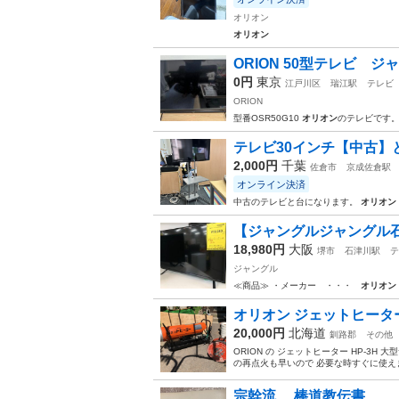
オリオン
オリオン
ORION 50型テレビ ジ
0円
東京
江戸川区
瑞江駅
テレビ
ORION
型番OSR50G10
オリオン
のテレビです。
テレビ30インチ【中古】
2,000円
千葉
佐倉市
京成佐倉駅
オンライン決済
中古のテレビと台になります。
オリオン
【ジャングルジャングル石津店
18,980円
大阪
堺市
石津川駅
テ
ジャングル
≪商品≫ ・メーカー ・・・
オリオン
オリオン ジェットヒーター 
20,000円
北海道
釧路郡
その他
ORION の ジェットヒーター HP-
の再点火も早いので 必要な時すぐに使え
宗幹流 棒道教伝書