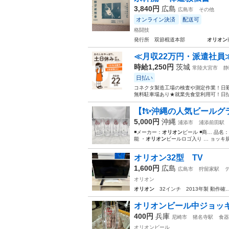
3,840円
広島
広島市
その他
オンライン決済
配送可
格闘技
発行所 双節棍道本部
オリオン
≪月収22万円・派遣社員
時給1,250円
茨城
常陸大宮市
静
日払い
コネクタ製造工場の検査や測定作業！日勤
無料駐車場あり★就業先食堂利用可！日払
【❗️✨沖縄の人気ビールグラ
5,000円
沖縄
浦添市
浦添前田駅
◾️メーカー：
オリオン
ビール ◾️商… 品名：
能 ・
オリオン
ビールロゴ入り … ョッキ規
オリオン32型 TV
1,600円
広島
広島市
狩留家駅
オリオン
オリオン
32インチ 2013年製 動作確
オリオンビール中ジョッキ‼️
400円
兵庫
尼崎市
猪名寺駅
食器
オリオンビール