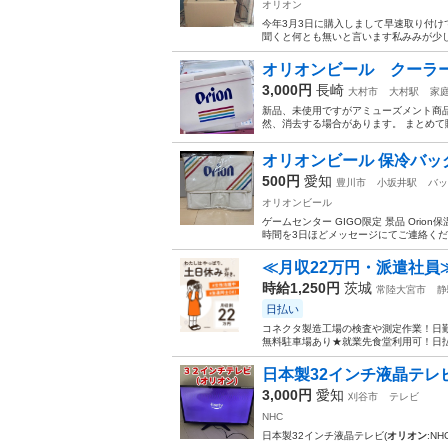
オリオン
今年3月3日に購入しまして早速取り付
聞くと何とも無いと言います私みみが少し
オリオンビール クーラ
3,000円
長崎
大村市
大村駅
家
新品、未使用ですがアミューズメント商品で
然、消去する場合があります。 まとめて
オリオンビール 保冷バッグ
500円
愛知
豊川市
小坂井駅
バッ
オリオンビール
ゲームセンター GIGO限定 景品 Ori
時間を3日ほどメッセージにてご連絡く
≪月収22万円・派遣社員
時給1,250円
茨城
常陸大宮市
静
日払い
コネクタ製造工場の検査や測定作業！日勤
無料駐車場あり★就業先食堂利用可！日払
日本製32インチ液晶テレビ(N
3,000円
愛知
刈谷市
テレビ
NHC
日本製32インチ液晶テレビ(
オリオン
:NH