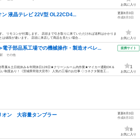
お気に入り
更新8月3日
晶テレビ 22V型 OL22CD4...
作成8月3日
す。 リモコンが付属します。 店頭まで引き取りに来ていただければ送料はかかりま
は値段が違います。 店頭に来店して商品を見たい場合...
お気に入り
≫電子部品系工場での機械操作・製造オペレ...
提携サイト
駅
その他
1
専属＆土日祝休み＆年間休日128日★クリーンルーム内作業★マイカー通勤OK＆
い制度あり！《茨城県常陸大宮市》 人気の工場のお仕事 ◇コネクタ製造工...
お気に入り
更新8月3日
リオン 大容量タンブラー
作成8月3日
8
お気に入り