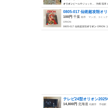
オリオン
ビール中ジョッキ… ️ 沖縄 琉球
0805-017 仙術超攻殻オ
100円
千葉
柏市
マンガ、コミック
ORION
0805-017 仙術超攻殻
オリオン
ORION 
テレビ24型オリオン202
14,800円
北海道
札幌市
手稲駅