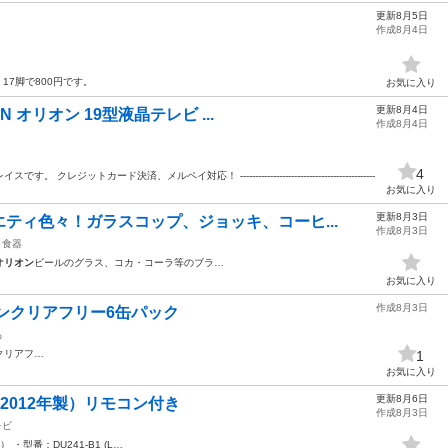
更新8月5日
作成8月4日
 17脚で800円です。
お気に入り
更新8月4日
N オリオン 19型液晶テレビ ...
作成8月4日
4
トカード決済、メルペイ対応！ ---------------------------------------------
お気に入り
更新8月3日
ティ色々！ガラスコップ、ジョッキ、コーヒ...
作成8月3日
食器
オリオン
ビールのグラス、コカ・コーラ等のブラ…
お気に入り
作成8月3日
ンクリアフリー6缶パック
品
クリアフ…
1
お気に入り
更新8月6日
（2012年製）リモコン付き
作成8月3日
レビ
） ・型番：DU241-B1 (L…