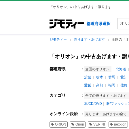
「オリオン」の中古あげます・譲ります
都道府県選択
ジモティー
売ります・あげます
全国の「オ
「オリオン」の中古あげます・譲
都道府県
：
全国のオリオン
北海道
茨城
栃木
群馬
愛知
愛媛
高知
福岡
佐賀
カテゴリ
：
全ての売ります・あげます
本/CD/DVD
服/ファッショ
オンライン決済
：
売ります・あげますの全て
ORION
Orion
VERINI
nexxion