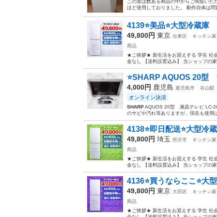
この度は数ある商品の中からご閲覧いただ
ほど使用しておりました。 動作自体は問
4139⭐️美品⭐️大型冷蔵
49,800円
東京
台東区
キッチン家
商品
★ご挨拶★ 新生活をお迎えする 学生 社
金なし 【送料設置込み】 当ショップの家
⭐️SHARP AQUOS 20
4,000円
鹿児島
鹿児島市
谷山駅
オンライン決済
SHARP
AQUOS 20型 液晶テレビ LC
のサビや汚れ等ありますが、現在も使用は
4138⭐️即日配送⭐️大型
49,800円
埼玉
所沢市
キッチン家
商品
★ご挨拶★ 新生活をお迎えする 学生 社
金なし 【送料設置込み】 当ショップの家
4136⭐️買うならここ⭐️
49,800円
東京
大田区
キッチン家
商品
★ご挨拶★ 新生活をお迎えする 学生 社
金なし 【送料設置込み】 当ショップの家