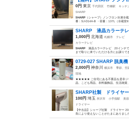
0円
東京
千代田区
竹橋駅
キッチ
SHARP
SHARP
（シャープ）ノンフロン冷凍冷蔵庫 
番：SJ-D14A-B ・容量：137L（冷蔵室
SHARP 液晶カラーテレ
1,000円
北海道
札幌市
テレビ
カラーテレビ
SHARP
液晶カラーテレビ 20インチです
まで取りに来ていただける方にお譲りできたら
0729-027 SHARP 脱臭機
2,000円
神奈川
横浜市
季節、空
現地
★★★★★ ご自宅にある不要品を是非ジ
品、こども用品、衣料服飾品、生活雑貨、家
SHARP社製 ドライヤー I
100円
埼玉
所沢市
小手指駅
美容
ドライヤー
【中古品】シャープ社製 ドライヤー 20
良により使えないことがたまにありました。