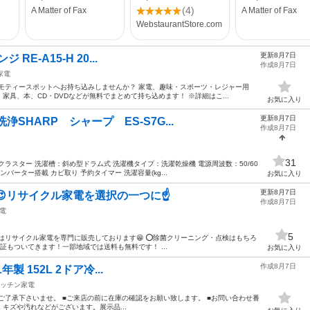
更新8月7日
ジ RE-A15-H 20...
作成8月7日
家電
モティースポットへお持ち込みしませんか？ 家電、趣味・スポーツ・レジャー用
具、本、CD・DVDなどが無料でまとめて持ち込めます！ ※詳細はこ...
お気に入り
更新8月7日
洗浄SHARP シャープ ES-S7G...
作成8月7日
31
ラスター 洗濯槽：斜め型ドラム式 洗濯機タイプ：洗濯乾燥機 電源周波数：50/60
バーター搭載 カビ取り 予約タイマー 洗濯容量(kg...
お気に入り
更新8月7日
😍リサイクル家電を選択の一つに☝
作成8月7日
電
5
 当店はリサイクル家電を専門に販売しております😁 ⭕除菌クリーニング・点検はもちろ
証もついてきます！一部地域では送料も無料です！ ...
お気に入り
作成8月7日
1年製 152L 2ドア冷...
ッチン家電
ご了承下さいませ。 ■ご来店の前に在庫の確認をお願い致します。 ■お問い合わせ番
ます。キズや汚れなどがございます。展示品...