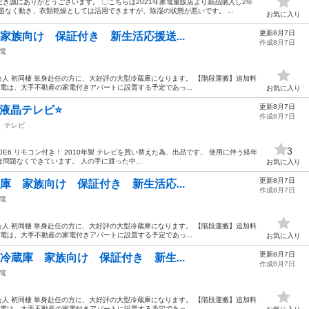
き誠にありがとうございます。 〇こちらは2021年家電量販店より新品購入し2年
題なく動き、衣類乾燥としては活用できますが、除湿の状態が悪いです。 ...
お気に入り
更新8月7日
庫 家族向け 保証付き 新生活応援送...
作成8月7日
電
会人 初同棲 単身赴任の方に、大好評の大型冷蔵庫になります。 【階段運搬】追加料
電は、大手不動産の家電付きアパートに設置する予定であっ...
お気に入り
更新8月7日
型 液晶テレビ⭐️
作成8月7日
テレビ
3
-20E6 リモコン付き！ 2010年製 テレビを買い替えた為、出品です。 使用に伴う経年
問題なくできています。 人の手に渡った中...
お気に入り
更新8月7日
冷蔵庫 家族向け 保証付き 新生活応...
作成8月7日
電
会人 初同棲 単身赴任の方に、大好評の大型冷蔵庫になります。 【階段運搬】追加料
電は、大手不動産の家電付きアパートに設置する予定であっ...
お気に入り
更新8月7日
大型冷蔵庫 家族向け 保証付き 新生...
作成8月7日
電
会人 初同棲 単身赴任の方に、大好評の大型冷蔵庫になります。 【階段運搬】追加料
電は、大手不動産の家電付きアパートに設置する予定であっ...