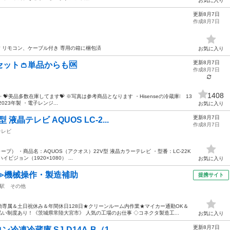
お気に入り
更新8月7日
作成8月7日
ます リモコン、ケーブル付き 専用の箱に梱包済
お気に入り
更新8月7日
セット👛単品からも🆗
作成8月7日
1408
💝美品多数在庫してます💝 ※写真は参考商品となります ・Hisenseの冷蔵庫❕ 13
023年製 ・電子レンジ...
お気に入り
更新8月7日
液晶テレビ AQUOS LC-2...
作成8月7日
テレビ
ープ） ・商品名：AQUOS（アクオス）22V型 液晶カラーテレビ ・型番：LC-22K
イビジョン（1920×1080） ...
お気に入り
≫機械操作・製造補助
提携サイト
駅
その他
専属＆土日祝休み＆年間休日128日★クリーンルーム内作業★マイカー通勤OK＆
い制度あり！《茨城県常陸大宮市》 人気の工場のお仕事 ◇コネクタ製造工...
お気に入り
更新8月7日
冷凍冷蔵庫 SJ-D14A-B（1...