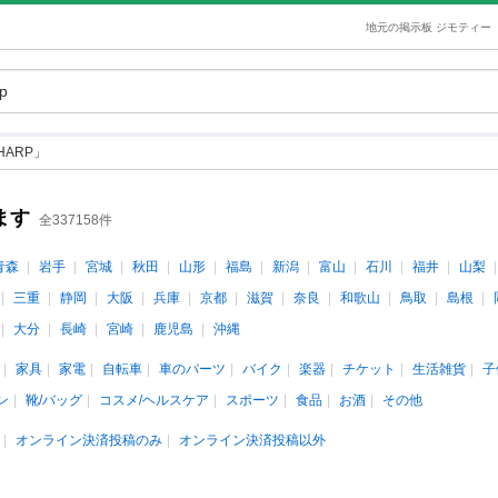
地元の掲示板 ジモティー
HARP」
ます
全337158件
青森
岩手
宮城
秋田
山形
福島
新潟
富山
石川
福井
山梨
三重
静岡
大阪
兵庫
京都
滋賀
奈良
和歌山
鳥取
島根
大分
長崎
宮崎
鹿児島
沖縄
家具
家電
自転車
車のパーツ
バイク
楽器
チケット
生活雑貨
子
ン
靴/バッグ
コスメ/ヘルスケア
スポーツ
食品
お酒
その他
オンライン決済投稿のみ
オンライン決済投稿以外