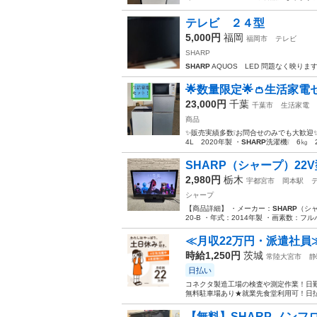
テレビ ２４型
5,000円
福岡
福岡市
テレビ
SHARP
SHARP
AQUOS LED 問題なく映り
🌟数量限定🌟👛生活家電
23,000円
千葉
千葉市
生活家電
商品
✨販売実績多数❕お問合せのみでも大歓迎✨ 
4L 2020年製 ・
SHARP
洗濯機❕ 6㎏ 2
SHARP（シャープ）22V型 
2,980円
栃木
宇都宮市
岡本駅
シャープ
【商品詳細】 ・メーカー：
SHARP
（シャ
20-B ・年式：2014年製 ・画素数：フルハ
≪月収22万円・派遣社員
時給1,250円
茨城
常陸大宮市
静
日払い
コネクタ製造工場の検査や測定作業！日勤
無料駐車場あり★就業先食堂利用可！日払
【無料】SHARP ノンフロン