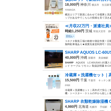
18,000円
神奈川
横浜市
生活家
YAMADA
横浜エリアで新居に合わせて冷蔵庫と洗濯
ップがある中でこちらの投稿を見て頂きあ
≪月収22万円・派遣社員
時給1,250円
茨城
常陸大宮市
静
日払い
コネクタ製造工場の検査や測定作業！日勤
無料駐車場あり★就業先食堂利用可！日払
SHARP AQUOS LC-60U
40,000円
沖縄
那覇市
美栄橋駅
SHARP
AQUOS LC-60US40 (付属
ンド ケーブル リモコン 取扱説明書 B-CAS
冷蔵庫＋洗濯機セット｜高
15,500円
千葉
千葉市
キッチン家
PRR
冷蔵庫＋洗濯機セット｜高年式で安心｜無
機・トースター・ケトルの中から欲しい家
SHARP 衣類乾燥除湿機 CV-
4,980円
北海道
札幌市
手稲駅