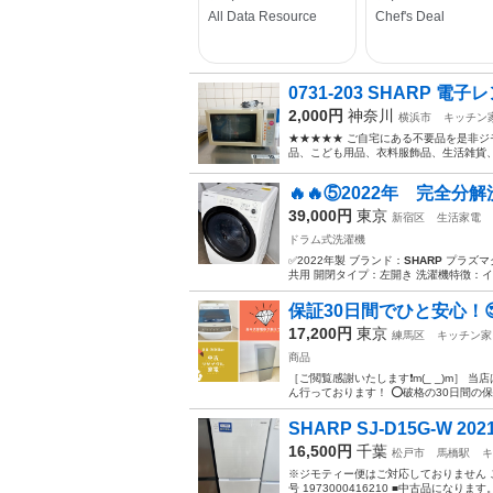
0731-203 SHARP 電子レン
2,000円
神奈川
横浜市
キッチン
★★★★★ ご自宅にある不要品を是非ジ
品、こども用品、衣料服飾品、生活雑貨、家
🔥🔥⑤2022年 完全分解
39,000円
東京
新宿区
生活家電
ドラム式洗濯機
✅2022年製 ブランド：
SHARP
プラズマク
共用 開閉タイプ：左開き 洗濯機特徴：イン
保証30日間でひと安心！
17,200円
東京
練馬区
キッチン家
商品
［ご閲覧感謝いたします❗m(_ _)m］
ん行っております！ ⭕破格の30日間の保
SHARP SJ-D15G-W 202
16,500円
千葉
松戸市
馬橋駅
キ
※ジモティー便はご対応しておりません 
号 1973000416210 ■中古品になり