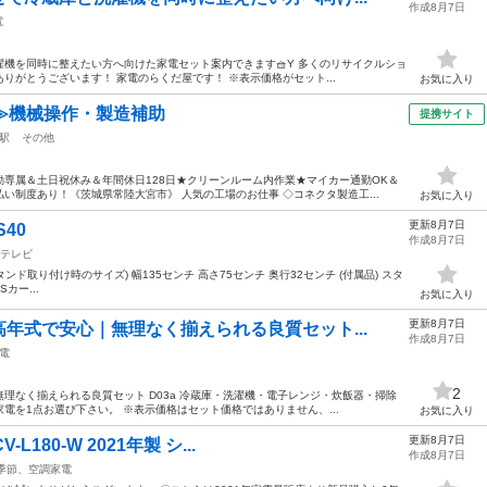
作成8月7日
電
機を同時に整えたい方へ向けた家電セット案内できます🧺Y 多くのリサイクルショ
りがとうございます！ 家電のらくだ屋です！ ※表示価格がセット...
お気に入り
≫機械操作・製造補助
提携サイト
駅
その他
専属＆土日祝休み＆年間休日128日★クリーンルーム内作業★マイカー通勤OK＆
い制度あり！《茨城県常陸大宮市》 人気の工場のお仕事 ◇コネクタ製造工...
お気に入り
更新8月7日
S40
作成8月7日
テレビ
スタンド取り付け時のサイズ) 幅135センチ 高さ75センチ 奥行32センチ (付属品) スタ
カー...
お気に入り
更新8月7日
年式で安心｜無理なく揃えられる良質セット...
作成8月7日
電
2
理なく揃えられる良質セット D03a 冷蔵庫・洗濯機・電子レンジ・炊飯器・掃除
電を1点お選び下さい。 ※表示価格はセット価格ではありません、...
お気に入り
更新8月7日
L180-W 2021年製 シ...
作成8月7日
季節、空調家電