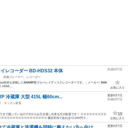
作成8月7日
レイレコーダー BD-HDS32 本体
駅
映像プレーヤー、レコーダー
gital技術を搭載した
SHARP
製ブルーレイディスクレコーダーです。 - メーカー:
SHA
HDMI,...
お気に入り
更新8月7日
蔵庫 大型 415L 幅60cm...
作成8月7日
駅
キッチン家電
10
してきて困っているので今からお引き渡し出来る方大歓迎です！ ※※※※※※※※※
※※※※※※※※※※※※※※※ 横浜市内であれば+2,000円で...
お気に入り
更新8月7日
て冷蔵庫と洗濯機を同時に整えたい方へ向け...