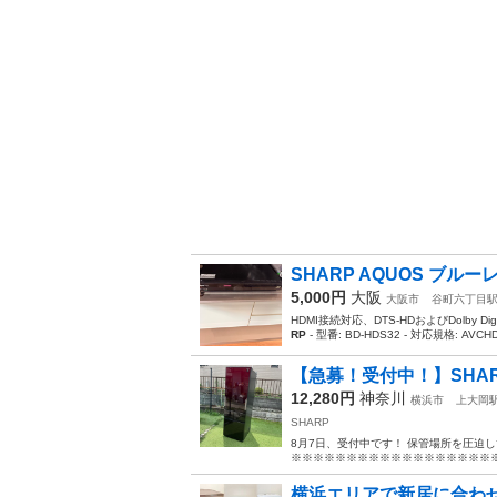
SHARP AQUOS ブルー
5,000円
大阪
大阪市
谷町六丁目
HDMI接続対応、DTS-HDおよびDolby Di
RP
- 型番: BD-HDS32 - 対応規格: AVCHD, 
【急募！受付中！】SHARP 冷
12,280円
神奈川
横浜市
上大岡
SHARP
8月7日、受付中です！ 保管場所を圧迫
※※※※※※※※※※※※※※※※※※※※
横浜エリアで新居に合わせ