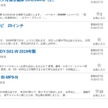
作成8月7日
ン家電
2
SJ-D14A-B を無料でお譲りします。 ・メーカー：
SHARP
（シャープ） ・型
91L／冷凍室46L） ・カラー：ブラック ・...
お気に入り
更新8月7日
ビ 20インチ
作成8月7日
。 2009年製ですが、ふつうに見れます。 目立った傷や汚れはありません。 自宅
と思います。 受付は8/16まで。お渡しは8/20...
お気に入り
更新8月7日
 DY-S01-W 2019年製
作成8月7日
調家電
モティースポットへお持ち込みしませんか？ 家電、趣味・スポーツ・レジャー用
具、本、CD・DVDなどが無料でまとめて持ち込めます！ ※詳細はこ...
お気に入り
更新8月7日
B-MP9-N
作成8月7日
家電
10
21年購入品です。 本日8/7限りで、取り下げて処分します。 お早めに、、、 接触不
 若干ストレスに感じたため、別な物を新調しました。 接...
お気に入り