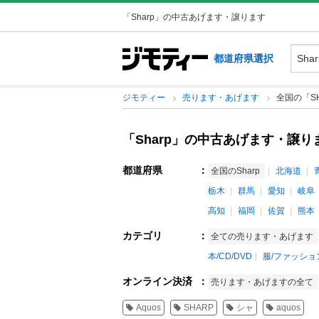
「Sharp」の中古あげます・譲ります
都道府県選択
ジモティー
売ります・あげます
全国の「S
「Sharp」の中古あげます・譲り
都道府県
：
全国のSharp
北海道
栃木
群馬
愛知
岐阜
高知
福岡
佐賀
熊本
カテゴリ
：
全ての売ります・あげます
本/CD/DVD
服/ファッショ
オンライン決済
：
売ります・あげますの全て
Aquos
SHARP
シャ
aquos