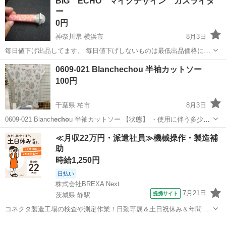
BIG ECHO マイクデザイン ガスライタ
ー
0円
神奈川県 横浜市
8月3日
毎日値下げ出品してます。 毎日値下げしないものは最低出品価格にな
ります。 簡易検品出品ですので傷や状態どの見落としがある場合があ
神奈川
横浜市
その他
ガス
0609-021 Blanchechou 半袖カットソー
りますので状態が気になる方質問してください。写真など追加しま
100円
す。 こちらの記載なし著しい不...
千葉県 柏市
8月3日
0609-021 Blanch
echo
u 半袖カットソー 【状態】 ・使用に伴う多少の
スレ、キズ、落としきれない汚れなどございます ・詳細は現地でご確
千葉
柏市
カットソー
現地
≪月収22万円・派遣社員≫機械操作・製造補
認ください ・お値引きは出来かねますのでご了承願います ...
助
時給1,250円
日払い
株式会社BREXA Next
7月21日
提携サイト
茨城県 静駅
コネクタ製造工場の検査や測定作業！日勤専属＆土日祝休み＆年間休
日128日★クリーンルーム内作業★マイカー通勤OK＆無料駐車場あり
茨城
常陸大宮市
静駅
その他