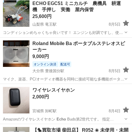
兵庫
明石市
その他
ECHO EGC51 ミニカルチ 農機具 耕運
業機械総合メーカーやまびこの「
ECHO
...
機 手押し 実働 屋内保管
25,600円
山梨県 竜王駅
8月5日
コンディションめちゃくちゃ良いです！ エンジンも好調ですし、使用
出来ます。 タンク内も綺麗です。 早くきて買って下さる方優先で！
山梨
南アルプス市
竜王駅
その他
ECHO
Roland Mobile Ba ポータブルステレオスピ
ーカー
9,000円
オンライン決済
配送可
大分県 豊後国分駅
8月5日
マイク、楽器、PC/オーディオ機器を同時に接続可能な多機能ポータブ
ルステレオアンプです。 - メーカー: Roland - モデル名: MOBILE BA -
大分
大分市
豊後国分駅
季節、空調家電
ワイヤレスイヤホン
アンチフィードバック機能付き - 入力端子: MIC, LINE...
2,000円
宮城県 卸町駅
8月4日
Amazonのワイヤレスイヤホン
Echo
Buds第2世代です。 指定…
宮城
仙台市
卸町駅
オーディオ
イヤホン
【🐤買取市場 柴田店】 R052 ☀️ 未使用・未開