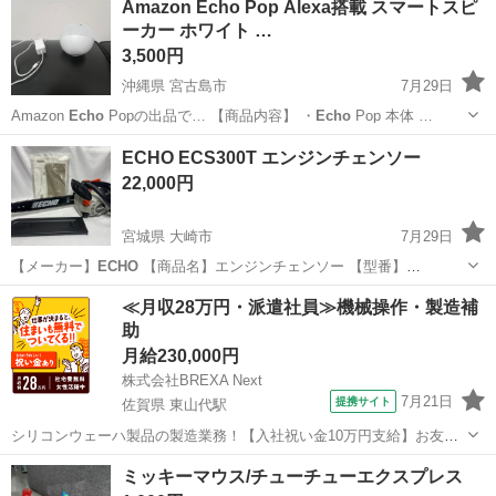
Amazon Echo Pop Alexa搭載 スマートスピ
ーカー ホワイト …
3,500円
沖縄県 宮古島市
7月29日
Amazon
Echo
Popの出品で… 【商品内容】 ・
Echo
Pop 本体 …
沖縄
宮古島市
その他
ECHO ECS300T エンジンチェンソー
22,000円
宮城県 大崎市
7月29日
【メーカー】
ECHO
【商品名】エンジンチェンソー 【型番】
ECS300T 【全長】約257㎜ 【全幅】約214㎜ 【重量】約3㎏(乾燥重量
宮城
大崎市
その他
≪月収28万円・派遣社員≫機械操作・製造補
時) 【付属品】説明書、メンテナンス用工具 その他、状態は店頭で
助
ご...
月給230,000円
株式会社BREXA Next
7月21日
提携サイト
佐賀県 東山代駅
シリコンウェーハ製品の製造業務！【入社祝い金10万円支給】お友達
やカップルとの応募OK◎年間休日129日＆休出なしでプライベート充
佐賀
伊万里市
東山代駅
その他
ミッキーマウス/チューチューエクスプレス
実♪業務はクリーンルームで快適作業◎自社正社員登用制度あり★1食