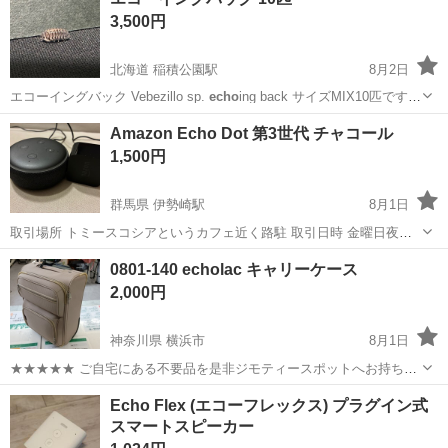
認ください。https://www.amazon.co.jp/dp/B0D2R875B7?tag=c...
チンニング
3,500円
北海道 稲積公園駅
8月2日
エコーイングバック Vebezillo sp.
echo
ing back サイズMIX10匹です。
ギラギラ輝いた綺麗なダンゴムシです。 繁殖するまでけっこう時間が
北海道
札幌市
稲積公園駅
その他
ダンゴムシ
Amazon Echo Dot 第3世代 チャコール
かかりましたが増え始めるとどんどん産んでくれます。 生体や...
1,500円
群馬県 伊勢崎駅
8月1日
取引場所 トミースコシアというカフェ近く路駐 取引日時 金曜日夜か
ら日曜日昼まで
群馬
伊勢崎市
伊勢崎駅
その他
Amazon Echo
0801-140 echolac キャリーケース
2,000円
神奈川県 横浜市
8月1日
★★★★★ ご自宅にある不要品を是非ジモティースポットへお持ち込
みしませんか？ 家電、趣味・スポーツ・レジャー用品、こども用品、
神奈川
横浜市
バッグ
キャリー
Echo Flex (エコーフレックス) プラグイン式
衣料服飾品、生活雑貨、家具、本、CD・DVDなどが無料でまとめて持
スマートスピーカー
ち込めます！ ※詳細はこ...