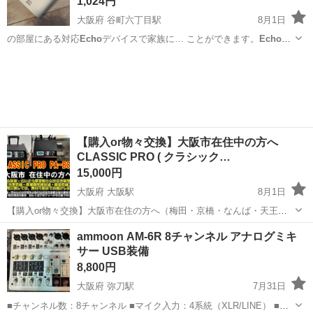
1,024円
大阪府 谷町六丁目駅
8月1日
の部屋にある対応
Echo
デバイスで家族に… ことができます。
Echo
デ
バイスをお持ち…
大阪
大阪市
谷町六丁目駅
生活家電
【購入or物々交換】大阪市在住中の方へ
CLASSIC PRO ( クラシック…
15,000円
大阪府 大阪駅
8月1日
【購入or物々交換】大阪市在住の方へ（梅田・京橋・なんば・天王寺
でお取引可能！） 大阪駅（梅田）や上新庄駅、淡路駅、井高野駅から
大阪
大阪市
大阪駅
エフェクター、PA機器
ammoon AM-6R 8チャンネル アナログミキ
天王寺駅までの区間であればどこでもお取引可能です。 堺・高槻・茨
サー USB装備
クラシックプロ
木など、こちらの区間外で...
8,800円
大阪府 弥刀駅
7月31日
■チャンネル数：8チャンネル ■マイク入力：4系統（XLR/LINE） ■ス