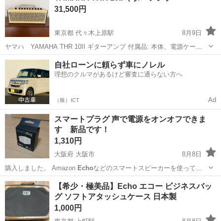
31,500円
東京都 代々木上原駅
8月9日
ヤマハ YAMAHA THR 10II ギターアンプ 付属品: 本体、電源ケーブ
ル、元箱、説明書等完備 少し自宅利用したのみで保管していたので、
東京
渋谷区
代々木上原駅
アンプ
自社ローンに頼らず車にノレル
状態良好かと思います。 デスクトップでの使用に最適な、多彩なアン
理想のクルマがあるけど審査に通らない方へ
プモデルと...
Ad
（株）ICT
スマートプラグ 声で電源をオンオフできま
す 新品です！
1,310円
大阪府 大阪市
8月8日
購入しました。 Amazon
Echo
などのスマートスピーカーを使って家
電…
大阪
大阪市
家電
プラグ
【希少・極美品】Echo エコー ビジネスバッ
グ ソフトアタッシュケース 日本製
1,000円