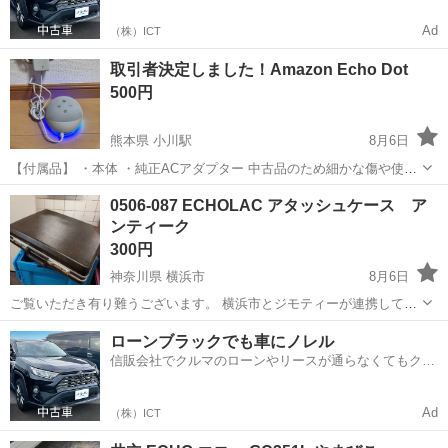
Ad
（株）ICT
取引者決定しました！Amazon Echo Dot
500円
熊本県 小川駅
8月6日
【付属品】 ・本体 ・純正ACアダプター 中古品のため細かな傷や使用
感はご了承ください。 現金手渡し希望です。 8月13日までにお取引が
熊本
宇城市
小川駅
その他
0506-087 ECHOLAC アタッシュケース ア
なければ処分予定です。 早めに片付けたいため、ご希望の方はお気軽
ンティーク
にお問い合わせください
300円
神奈川県 横浜市
8月6日
ご覧いただき有り難うございます。 横浜市とジモティーが連携して運
営しています。 粗⼤ごみ等の減量を⽬的にまだ使えるものをリユース
神奈川
横浜市
生活雑貨
ECHOLAC
ローンブラックでも車にノレル
しています。 ★★★★★ ご自宅にある不要品を是非ジモティースポッ
信販会社でクルマのローンやリースが通らなくてもクル
トへお持ち込み...
マをご利用いただけるサービスがあります！
Ad
（株）ICT