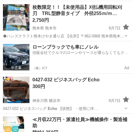
します
福岡
筑紫野市
二日市駅
その他
チェーンソー
枚数限定！！【未使用品】刈払機用回転刈
刃 TRL型静音タイプ 外径255ｍ/ｍ…
2,750円
熊本県 熊本市
8月7日
◆ハンズクラフト熊本けやき通り店 【住所】〒862-0968 熊本県熊本市
南区馬渡２丁目１６−１５ 現物確認歓迎！ お気軽に、当店まで是非ご
熊本
熊本市
その他
新ダイワ
ローンブラックでも車にノレル
来店お待ちしております！ 当方の気付かない点説明不足も...
信販会社でクルマのローンやリースが通らなくてもクル
マをご利用いただけるサービスがあります！
Ad
（株）ICT
0427-032 ビジネスバッグ Echo
300円
神奈川県 横浜市
8月7日
0427-032 ビジネスバッグ
Echo
【状態】 ・使用に伴…
神奈川
横浜市
スポーツ
リユース
≪月収22万円・派遣社員≫機械操作・製造補
助