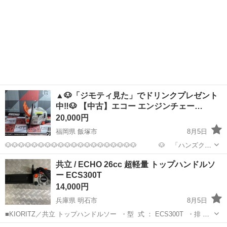
▲🐶「ジモティ見た」でドリンクプレゼント
中‼🐶 【中古】エコー エンジンチェー…
20,000円
福岡県 飯塚市
8月5日
🐶🐶🐶🐶🐶🐶🐶🐶🐶🐶🐶🐶🐶🐶🐶🐶🐶🐶🐶🐶 🐶 「ハンズクラ
フト 飯塚店」 🐶 🐶🐶🐶🐶🐶🐶🐶🐶🐶🐶🐶🐶🐶🐶🐶🐶🐶🐶🐶🐶 ＜絶
福岡
飯塚市
その他
ECHO
共立 / ECHO 26cc 超軽量 トップハンドルソ
賛オープンイベント開催中‼‼＞ 🌈商品ご購入時にスタッフ
ー ECS300T
に「...
14,000円
兵庫県 明石市
8月5日
■KIORITZ／共立 トップハンドルソー ・型 式 ： ECS300T ・排 気
量 ： 26.9 cc ・バー長さ ： 350 mm ・本体乾燥質量：3 kg 国産農林