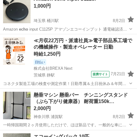
1,000円
埼玉県 桶川駅
8月2日
Amazon
echo
input C1125P アマゾンエコーインプット 通電確認済み
スピーカー、タイプBコードは100均で購入したものです。 不要ならば
埼玉
上尾市
桶川駅
家電
≪月収22万円・派遣社員≫電子部品系工場で
廃棄します。 傷、汚れなどは多少ございます。 ノークレームノ...
の機械操作・製造オペレーター 日勤
時給1,250円
日払い
株式会社BREXA Next
7月21日
提携サイト
茨城県 静駅
コネクタ製造工場の検査や測定作業！日勤専属＆土日祝休み＆年間休
日128日★クリーンルーム内作業★マイカー通勤OK＆無料駐車場あり
茨城
常陸大宮市
静駅
その他
懸垂マシン 懸垂バー チンニングスタンド
★就業先食堂利用可！日払い制度あり！《茨城県常陸大宮市》 人気の
（ぶら下がり健康器） 耐荷重150k…
工場のお仕事 ◇コネクタ製造工...
2,000円
神奈川県 浦賀駅
8月2日
一時帰国期間２ヶ月使用しただけで、ほぼ新品です。一般的な車に乗
せられる様にある程度解体してお渡し出来ます。詳細はこちらでご確
神奈川
横須賀市
浦賀駅
フィットネス、トレーニング
エコーイングバック 10匹