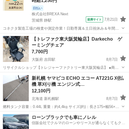
時給1,250円
日払い
株式会社BREXA Next
7月21日
提携サイト
茨城県 静駅
コネクタ製造工場の検査や測定作業！日勤専属＆土日祝休み＆年間休
日128日★クリーンルーム内作業★マイカー通勤OK＆無料駐車場あり
茨城
常陸大宮市
静駅
その他
【トレファク東大阪箕輪店】Darkecho ゲ
★就業先食堂利用可！日払い制度あり！《茨城県常陸大宮市》 人気の
ーミングチェア
工場のお仕事 ◇コネクタ製造工...
7,700円
大阪府 吉田駅
8月7日
リサイクルショップ【トレジャーファクトリー東大阪箕輪店】 ●商品
情報 アイテム ：ゲーミングチェア 状態 ：キズ有 【お問合せ
大阪
東大阪市
吉田駅
椅子
箕輪
新札幌 ヤマビコ ECHO エコー AT221G 刈払
番号：1078002896067】 ●住所 〒578-0915 大阪府東大阪...
機 草刈り機 エンジン式…
12,100円
北海道 新札幌駅
8月7日
燃料タンク容量：0.44L 重量：約4,4kg サイズ(約)：長さ175×幅56×高
さ44cm（刈刃除く） エンジン：空冷2サイクル単シリンダ 排気量
北海道
札幌市
新札幌駅
その他
ローンブラックでも車にノレル
21.2cc 燃料混合比：25:1 ガソリン：2サイクルエンジン...
信販会社でクルマのローンやリースが通らなくてもクル
マをご利用いただけるサービスがあります！