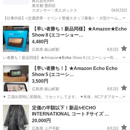
株式会社Ash
東京都 墨田区
スポンサー：求人ボックス
04月23日
【仕事内容】<交通誘導・イベント警備スタッフ募集> ・大型ゲームイ
ベント ・スポーツ・地域イベント ・工事現場 など、さまざまな現場
アルバイト・パート
【早い者勝ち！新品同様】★Amazon★Echo
で「安全を支える」警備会社です。 若手スタッフも多数活躍中! 未経
Show 8 (エコーショー…
験スタートがほとんどなので、初め...
4,480円
広島県 銀山町駅
8月2日
い者勝ち！新品同様】★Amazon★
Echo
Show 8 (エコーショー8) …
広島
広島市
銀山町駅
オーディオ
Amazon Echo
【早い者勝ち！】★Amazon Echo Echo
Show 5 (エコーシ…
3,500円
広島県 銀山町駅
8月2日
⚫︎ 工場出荷時に初期化、リセットしてます。 ⚫︎本体、ACアダプター、
マグネットスタンドの出品です。 詳細 【Alexaが暮らしのお手伝い】
広島
広島市
銀山町駅
その他
Amazon Echo
定価の半額以下！新品✨ECHO
話しかけるだけで、アラームやタイマーのセット、スケジュールやニ
INTERNATIONAL コート Fサイズ …
ュースの確認、...
20,000円
広島県 上戸手駅
8月2日