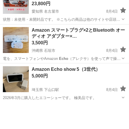
23,800円
愛知県 名古屋市
8月4日
状態：未使用・未開封品です。 ※こちらの商品は他のサイトや店頭で
も同時販売しております。購入意思を示された場合でも、多少の時間
愛知
名古屋市
その他
Amazon スマートプラグ×2とBluetooth オー
差で売切れている場合もあるので、ご了承下さい。 メーカー ：
ディオ アダプター×…
ECHO
/ エコー...
3,500円
沖縄県 石垣市
8月4日
電を、スマートフォンやAmazon
Echo
（アレクサ）を使って声で操作
できるよ…
沖縄
石垣市
生活家電
Amazon Echo show 5（3世代）
5,000円
埼玉県 下山口駅
8月4日
2026年3月に購入したエコーショーです。 極美品です。
埼玉
所沢市
下山口駅
その他