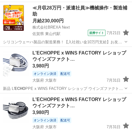
テレオ入力：TRS L/R、RCA L/R ■USB：USB 2.0 ■EQ：2バンド
大阪
東大阪市
弥刀駅
エフェクター、PA機器
≪月収28万円・派遣社員≫機械操作・製造補
EQ（HIGH / LOW) ■ファンタム電源：+4...
助
月給230,000円
株式会社BREXA Next
7月21日
提携サイト
佐賀県 東山代駅
シリコンウェーハ製品の製造業務！【入社祝い金10万円支給】お友達
やカップルとの応募OK◎年間休日129日＆休出なしでプライベート充
佐賀
伊万里市
東山代駅
その他
L'ECHOPPE x WINS FACTORY レショップ
実♪業務はクリーンルームで快適作業◎自社正社員登用制度あり★1食
ウインズファクト…
300円～の格安食堂あり！《佐...
3,980円
オンライン決済
配送可
大阪府 大阪市
7月31日
新品 L'
ECHO
PPE x WINS FACTORY レショップ ウインズファクトリ
ー 別注 日本製 ボーダーガチャベルト Free NAVY/WHITE キャンバス
大阪
大阪市
小物
FACTORY
L'ECHOPPE x WINS FACTORY レショップ
GIベルト 「L'
ECHO
PPE」と浅草橋・柳橋...
ウインズファクト…
3,980円
オンライン決済
配送可
大阪府 大阪市
7月31日