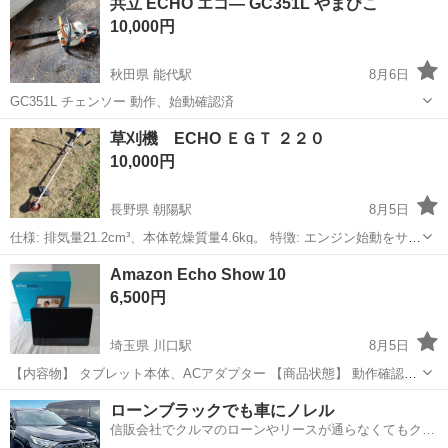
共立 ECHO エコ― GC351L やまびこ
10,000円
秋田県 能代駅
8月6日
GC351L チェンソー 動作、始動確認済
秋田
能代市
能代駅
その他
草刈機 ECHO ＥＧＴ ２２０
10,000円
長野県 朝陽駅
8月5日
仕様: 排気量21.2cm³、本体乾燥質量4.6kg。 特徴: エンジン始動をサポ
ートする Lスタート 軽くて使いやすく、ワイヤーなので石跳ねや草
長野
長野市
朝陽駅
その他
ECHO
Amazon Echo Show 10
が絡みにくいです。 見て頂いて宜しければお譲り致します。
6,500円
埼玉県 川口駅
8月5日
【内容物】 タブレット本体、ACアダプター 【商品状態】 動作確認済
みです。 中古品としては比較的綺麗な状態です。
埼玉
川口市
川口駅
その他
ローンブラックでも車にノレル
信販会社でクルマのローンやリースが通らなくてもクル
マをご利用いただけるサービスがあります！