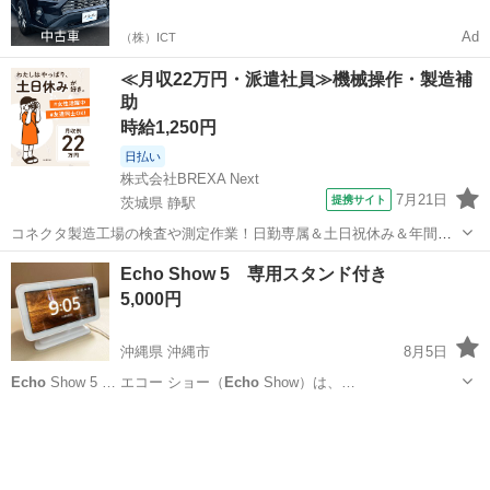
Ad
（株）ICT
≪月収22万円・派遣社員≫機械操作・製造補
助
時給1,250円
日払い
株式会社BREXA Next
7月21日
提携サイト
茨城県 静駅
コネクタ製造工場の検査や測定作業！日勤専属＆土日祝休み＆年間休
日128日★クリーンルーム内作業★マイカー通勤OK＆無料駐車場あり
茨城
常陸大宮市
静駅
その他
Echo Show 5 専用スタンド付き
★就業先食堂利用可！日払い制度あり！《茨城県常陸大宮市》 人気の
5,000円
工場のお仕事 ◇コネクタ製造工...
沖縄県 沖縄市
8月5日
Echo
Show 5 … エコー ショー（
Echo
Show）は、…
沖縄
沖縄市
生活家電
Echo