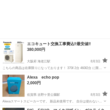
エコキュート交換工事費込‼️最安値‼️
380,000円
大阪府 海老江駅
8月3日
こちらの商品は在庫限りになっております！ 370ℓ 2台 460ℓ2台 に限り
があります！ 現地調査 ご相談あればお気軽ご相談ください！ 🔹基本
大阪
大阪市
海老江駅
季節、空調家電
エコキュート
Alexa echo pop
仕様・サイズ • タンク容量：370 L（3〜5人向け）、角型フルオート...
2,000円
佐賀県 吉野ケ里公園駅
8月3日
Alexaスマートスピーカーです。 新品未使用です。 自分は使わないの
で誰かお使いいただきたいです😆 宜しくお願いしますm(_ _)m
佐賀
三養基郡
吉野ケ里公園駅
その他
Alexa