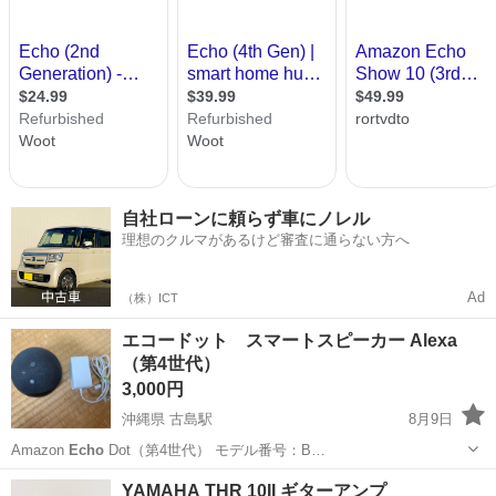
自社ローンに頼らず車にノレル
理想のクルマがあるけど審査に通らない方へ
Ad
（株）ICT
エコードット スマートスピーカー Alexa
（第4世代）
3,000円
沖縄県 古島駅
8月9日
Amazon
Echo
Dot（第4世代） モデル番号：B…
沖縄
那覇市
古島駅
その他
YAMAHA THR 10II ギターアンプ