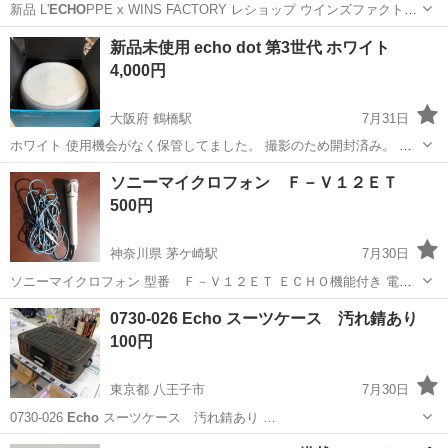
新品 L'
ECHO
PPE x WINS FACTORY レショップ ウインズファクトリ
ー 別注 日本製 ボーダーガチャベルト BLACK/WHITE キャンバス GI
大阪
大阪市
小物
新品未使用 echo dot 第3世代 ホワイト
ベルト 「L'
ECHO
PPE」と浅草橋・柳橋に実店舗...
4,000円
大阪府 鶴橋駅
7月31日
ホワイト 使用機会がなく保管してました。 撮影のため開封済み。 引
取りの早い方優先❗️
大阪
大阪市
鶴橋駅
家電
第3世代
ソニーマイクロフォン Ｆ－Ｖ１２ＥＴ
500円
神奈川県 茅ケ崎駅
7月30日
ソニーマイクロフォン 型番 Ｆ－Ｖ１２ＥＴ ＥＣＨＯ機能付き 電池
ケース（００６Ｐ）の電池抑えバネ部分に錆あり 当方、パソコンでの
神奈川
茅ヶ崎市
茅ケ崎駅
その他
ソニー
0730-026 Echo スーツケース 汚れ錆あり
対応になりますので、お問合せのメール返信が遅くなる事が予想され
100円
ます。ご了承下さい。
東京都 八王子市
7月30日
0730-026
Echo
スーツケース 汚れ錆あり …
東京
八王子市
バッグ
Echo