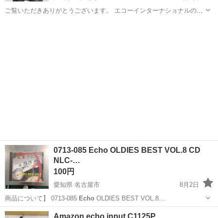
ご覧いただきありがとうございます。 エコーインターナショナルの中
綿入りロングコートです。 新品タグ付き・未使用品です。 軽量で暖か
広島
福山市
上戸手駅
コート
ECHO
く、程よい光沢のあるブラック生地が上品な一着。 ウエストは絞り調
整ができ、シルエットをすっき...
0713-085 Echo OLDIES BEST VOL.8 CD
NLC-…
100円
愛知県 名古屋市
8月2日
商品について】 0713-085
Echo
OLDIES BEST VOL.8…
愛知
名古屋市
CD
NLC
Amazon echo input C1125P