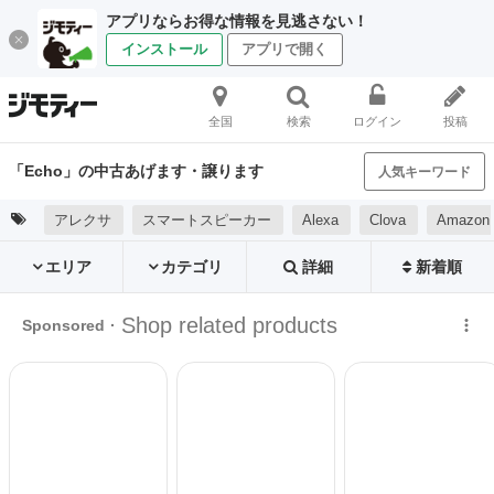
アプリならお得な情報を見逃さない！
インストール
アプリで開く
全国
検索
ログイン
投稿
「Echo」の中古あげます・譲ります
人気キーワード
アレクサ
スマートスピーカー
Alexa
Clova
Amazon
エリア
カテゴリ
詳細
新着順