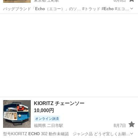
東京都 上町駅
8月8日
バッグブランド「
Echo
（エコー）」のソ… #トラッド #
Echo
#エコー
#イ…
東京
世田谷区
上町駅
バッグ
KIORITZ チェーンソー
10,000円
オンライン決済
福岡県 二日市駅
8月7日
型号KIORITZ
ECHO
302 動作未確認 ジャンク品 どうぞ宜しくお願い