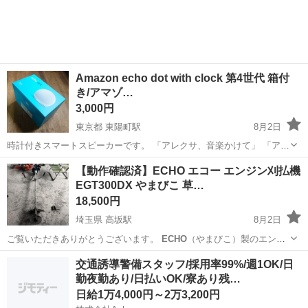
★就業先食堂利用可！日払い制度あり！《茨城県常陸大宮市》 人気の
工場のお仕事 ◇コネクタ製造工...
Amazon echo dot with clock 第4世代 箱付
き/アマゾ…
3,000円
東京都 東陽町駅
8月2日
時計付きスマートスピーカーです。 「アレクサ、音楽かけて」 「アレ
クサ、ニュース流して」 「アレクサ、今日の天気は？」 と話しかける
東京
江東区
東陽町駅
その他
【動作確認済】ECHO エコー エンジン刈払機
と応えてくれます。 中古美品です。 工場出荷時の状態に戻しているた
EGT300DX やまびこ 草…
め、Amazonアカウ...
18,500円
埼玉県 高坂駅
8月2日
ご覧いただきありがとうございます。
ECHO
（やまびこ）製のエンジ
ン刈払機（草刈機）「EGT300DX」の出品です。 ハードな作業や広範
埼玉
東松山市
高坂駅
その他
交通誘導警備スタッフ/採用率99%/週1OK/日
囲の草刈りにも対応するハイパワー＆高耐久モデルで、ECOスタート
勤夜勤あり/日払いOK/寮あり残…
機能搭載により引き手が...
日給1万4,000円～2万3,200円