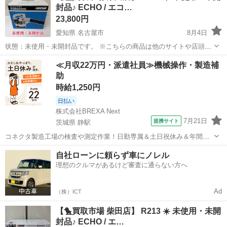
封品♪ ECHO / エコ…
23,800円
愛知県 名古屋市
8月4日
状態：未使用・未開封品です。 ※こちらの商品は他のサイトや店頭で
も同時販売しております。購入意思を示された場合でも、多少の時間
愛知
名古屋市
その他
ECHO
≪月収22万円・派遣社員≫機械操作・製造補
差で売切れている場合もあるので、ご了承下さい。 メーカー ：
助
ECHO
/ エコー...
時給1,250円
日払い
株式会社BREXA Next
7月21日
提携サイト
茨城県 静駅
コネクタ製造工場の検査や測定作業！日勤専属＆土日祝休み＆年間休
日128日★クリーンルーム内作業★マイカー通勤OK＆無料駐車場あり
茨城
常陸大宮市
静駅
その他
自社ローンに頼らず車にノレル
★就業先食堂利用可！日払い制度あり！《茨城県常陸大宮市》 人気の
理想のクルマがあるけど審査に通らない方へ
工場のお仕事 ◇コネクタ製造工...
Ad
（株）ICT
【🐤買取市場 柴田店】 R213 ☀️ 未使用・未開
封品♪ ECHO / エ…