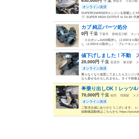
650,000円
千葉
香取市
小見川駅
オンライン決済
SUPERCHARGERエンジンを搭載したYAMA
プ: SUPER HIGH OUTPUT hr 54.6h 代車
カブ 純正パーツ処分
0円
千葉
千葉市
新検見川駅
ホン
・スロポジ→AA09取外し（2,000キロ取外
し（2,000キロ取外し） ・ブレーキシュー
値下げしました！不動 
20,000円
千葉
富里市
東京駅
ス
オンライン決済
乗らなくなり放置してましたらエンジン
なら直せるかもしれません。タイヤ前後ま
🌟乗り出しOK！レッツ
70,000円
千葉
柏市
増尾駅
スズ
オンライン決済
ご覧頂き誠にありがとうございます。 レッツ
始動確認動画はこちらから https://youtube.