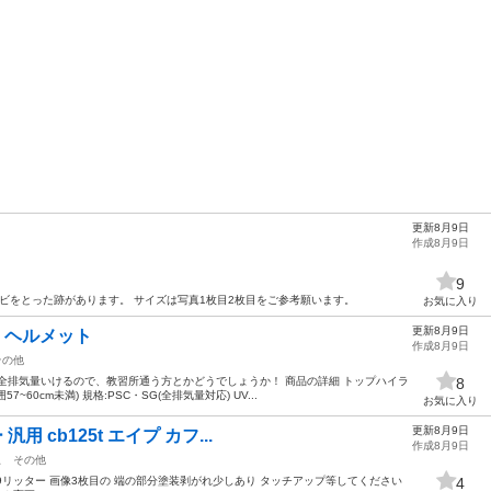
更新8月9日
作成8月9日
9
サビをとった跡があります。 サイズは写真1枚目2枚目をご参考願います。
お気に入り
更新8月9日
 ヘルメット
作成8月9日
その他
全排気量いけるので、教習所通う方とかどうでしょうか！ 商品の詳細 トップハイラ
8
~60cm未満) 規格:PSC・SG(全排気量対応) UV...
お気に入り
更新8月9日
 cb125t エイプ カフ...
作成8月9日
駅
その他
 9リッター 画像3枚目の 端の部分塗装剥がれ少しあり タッチアップ等してください
4