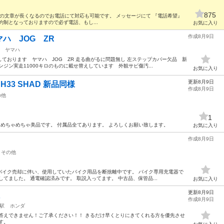
875
これからの文章が長くなるのでお電話にて対応も可能です。 メッセージにて 『電話希望』
約制となっておりますので必ず電話、もし...
お気に入り
作成8月9日
ハ JOG ZR
ヤマハ
ております ヤマハ JOG ZR 走る曲がるに問題無し 左ステップカバー欠品 新
ンジン実走11000キロのものに載せ替えしています 外観サビ傷汚...
お気に入り
更新8月9日
33 SHAD 新品同様
作成8月9日
の他
1
。 めちゃめちゃ美品です。 付属品全てあります。 よろしくお願い致します。
お気に入り
作成8月9日
その他
バイク売却に伴い、使用していたバイク用品を断捨離中です。 バイク専用充電器で
てました。 通電確認済みです。 取説入ってます。 中古品、保管品...
お気に入り
更新8月9日
作成8月9日
駅
ホンダ
答えできません！ご了承ください！！ きるだけ早くとりにきてくれる方を優先させ
す。