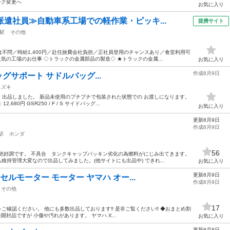
ンク変更へ
お気に入り
派遣社員≫自動車系工場での軽作業・ピッキ...
提携サイト
駅
その他
不問／時給1,400円／赴任旅費会社負担／正社員登用のチャンスあり／食堂利用可
気の工場のお仕事 ◇トラックの金属部品の製造◇ ★トラックの金属...
お気に入り
作成8月9日
イドバッグサポート サドルバッグ...
スズキ
出品しました。 新品未使用のプチプチで包装された状態での お渡しになります。
80円 GSR250 / F / S サイドバッグ...
お気に入り
更新8月9日
作成8月9日
駅
ホンダ
56
絶好調です。 不具合 タンクキャップパッキン劣化の為燃料がにじみ出てきます。
維持管理大変なので出品してみました。(他サイトにも出品中) できれ...
お気に入り
更新8月9日
セルモーター モーター ヤマハ オー...
作成8月9日
その他
17
ご確認ください。 他にも多数出品しております‼︎ 是非ご覧ください‼︎ ◆おまとめ割
開封品ですが 小傷や汚れがあります。 ヤマハ X...
お気に入り
更新8月8日