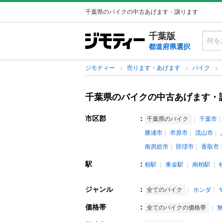
千葉県のバイクの中古あげます・譲ります
千葉版
都道府県選択
ジモティー
売ります・あげます
バイク
千葉県のバイクの中古あげます・
市区郡
：
千葉県のバイク
千葉市
勝浦市
市原市
流山市
南房総市
匝瑳市
香取市
駅
：
柏駅
東金駅
南柏駅
ジャンル
：
全てのバイク
ホンダ
価格帯
：
全てのバイクの価格帯