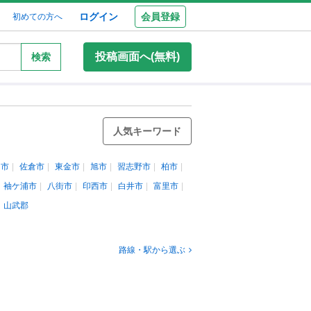
ログイン
会員登録
初めての方へ
投稿画面へ(無料)
検索
人気キーワード
田市
佐倉市
東金市
旭市
習志野市
柏市
袖ケ浦市
八街市
印西市
白井市
富里市
山武郡
路線・駅から選ぶ