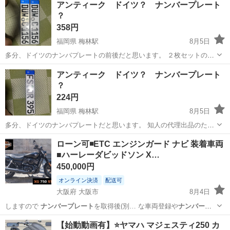
アンティーク ドイツ？ ナンバープレート
？
358円
福岡県 梅林駅
8月5日
多分、ドイツのナンバプレートの前後だと思います。 ２枚セットの料
金です。 知人の代理出品のため、購入時期や購入場所は不明となりま
福岡
福岡市
梅林駅
その他
ドイツ
アンティーク ドイツ？ ナンバープレート
す。 実際に物を見て頂いて、購入するかを決めて頂いても構いませ
？
ん。 当方の近くのコンビニ...
224円
福岡県 梅林駅
8月5日
多分、ドイツのナンバプレートだと思います。 知人の代理出品のた
め、購入時期や購入場所は不明となります。 実際に物を見て頂いて、
福岡
福岡市
梅林駅
その他
ドイツ
ローン可◾️ETC エンジンガード ナビ 装着車両
購入するかを決めて頂いても構いません。 当方の近くのコンビニか、
■ハーレーダビッドソン X…
スーパーマーケットの駐車場で...
450,000円
オンライン決済
配送可
大阪府 大阪市
8月4日
しますので
ナンバープレート
を取得後(別… な車両登録や
ナンバープ
レート
の取得も 大…
大阪
大阪市
その他
自賠責保険
【始動動画有】⭐️ヤマハ マジェスティ250 カ