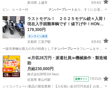
新潟県 上越市
8月4日
ビン、ヒーター付
ナンバープレート
あり。すぐに公道を
運転可能です！…
新潟
上越市
その他
ホイールローダー
ラストモデル！ ２０２５モデル続々入荷！
現在入手困難車輌です！値下げ中！HON…
179,300円
オンライン決済
京都府 三室戸駅
8月4日
ー販売車輛を購入の方の特典として
ナンバープレート
フレームをサー
ビスさせて頂きます…
京都
宇治市
三室戸駅
ホンダ
二輪車
≪月収28万円・派遣社員≫機械操作・製造補
助
月給230,000円
株式会社BREXA Next
7月21日
提携サイト
佐賀県 東山代駅
シリコンウェーハ製品の製造業務！【入社祝い金10万円支給】お友達
やカップルとの応募OK◎年間休日129日＆休出なしでプライベート充
佐賀
伊万里市
東山代駅
その他
実♪業務はクリーンルームで快適作業◎自社正社員登用制度あり★1食
300円～の格安食堂あり！《佐...