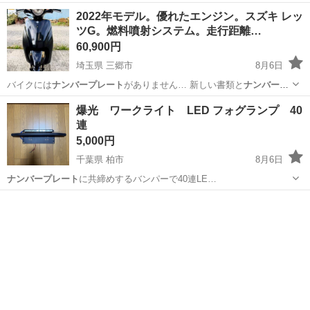
2022年モデル。優れたエンジン。スズキ レッ
ツG。燃料噴射システム。走行距離…
60,900円
埼玉県 三郷市
8月6日
バイクには
ナンバープレート
がありません… 新しい書類と
ナンバープ
レート
の取得手続き… 【
ナンバープレート
取得について… ●バイクに
埼玉
三郷市
スズキ
ナンバープレート
爆光 ワークライト LED フォグランプ 40
は
ナンバープレート
がついていま… 。 ●
ナンバープレート
取得後ご自
連
身…
5,000円
千葉県 柏市
8月6日
ナンバープレート
に共締めするバンパーで40連LE…
千葉
柏市
パーツ