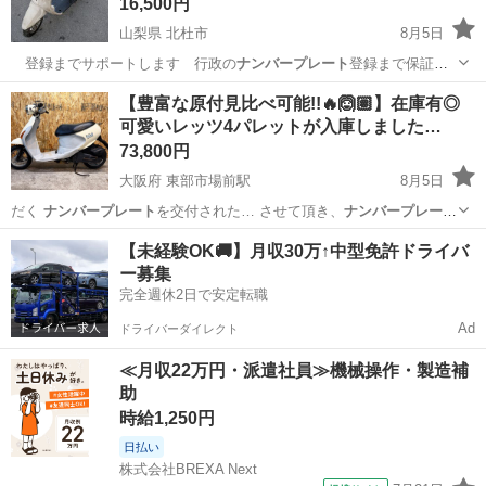
16,500円
山梨県 北杜市
8月5日
登録までサポートします 行政の
ナンバープレート
登録まで保証
21000→…
山梨
北杜市
ヤマハ
【豊富な原付見比べ可能!!🔥🙆🏽】在庫有◎
可愛いレッツ4パレットが入庫しました…
73,800円
大阪府 東部市場前駅
8月5日
だく
ナンバープレート
を交付された… させて頂き、
ナンバープレート
を取得後、こ…
大阪
大阪市
東部市場前駅
スズキ
レッツ
【未経験OK🚚】月収30万↑中型免許ドライバ
ー募集
完全週休2日で安定転職
Ad
ドライバーダイレクト
≪月収22万円・派遣社員≫機械操作・製造補
助
時給1,250円
日払い
株式会社BREXA Next