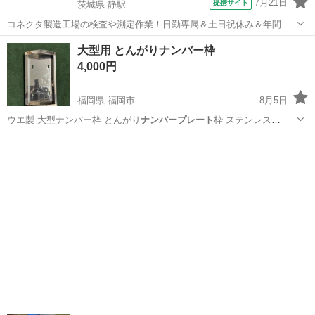
7月21日
提携サイト
茨城県 静駅
コネクタ製造工場の検査や測定作業！日勤専属＆土日祝休み＆年間休
日128日★クリーンルーム内作業★マイカー通勤OK＆無料駐車場あり
茨城
常陸大宮市
静駅
その他
大型用 とんがりナンバー枠
★就業先食堂利用可！日払い制度あり！《茨城県常陸大宮市》 人気の
4,000円
工場のお仕事 ◇コネクタ製造工...
福岡県 福岡市
8月5日
ウエ製 大型ナンバー枠 とんがり
ナンバープレート
枠 ステンレス
（501118）…
福岡
福岡市
外装、車外用品