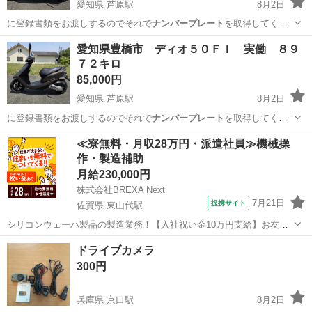
愛知県 芦原駅
8月2日
に登録書類をお渡しするのでそれで
ナンバープレート
を取得してくだ
さい 中古バイク…
愛知
豊橋市
芦原駅
ホンダ
ナンバープレート
愛知県豊橋市 ディオ５０ＦＩ 実働 ８９
７２キロ
85,000円
愛知県 芦原駅
8月2日
に登録書類をお渡しするのでそれで
ナンバープレート
を取得してくだ
さい 中古バイク…
愛知
豊橋市
芦原駅
ホンダ
ナンバープレート
≪寮無料・月収28万円・派遣社員≫機械操
作・製造補助
月給230,000円
株式会社BREXA Next
7月21日
提携サイト
佐賀県 東山代駅
シリコンウェーハ製品の製造業務！【入社祝い金10万円支給】お友達
やカップルとの応募OK◎年間休日129日＆休出なしでプライベート充
佐賀
伊万里市
東山代駅
その他
ドライブカメラ
実♪業務はクリーンルームで快適作業◎自社正社員登用制度あり★1食
300円
300円～の格安食堂あり！《佐...
兵庫県 京口駅
8月2日