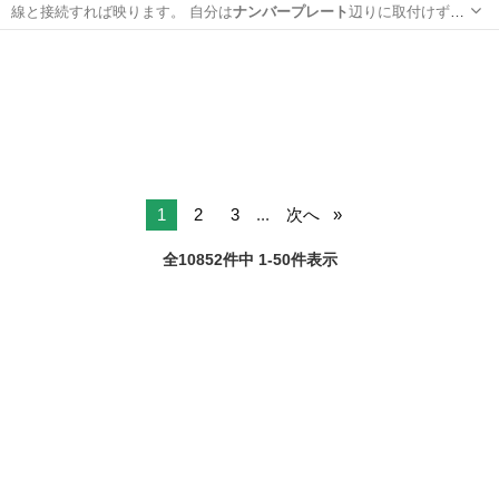
線と接続すれば映ります。 自分は
ナンバープレート
辺りに取付けず車
内から映るように…
兵庫
姫路市
京口駅
ETC
1
2
3
...
次へ
全10852件中 1-50件表示