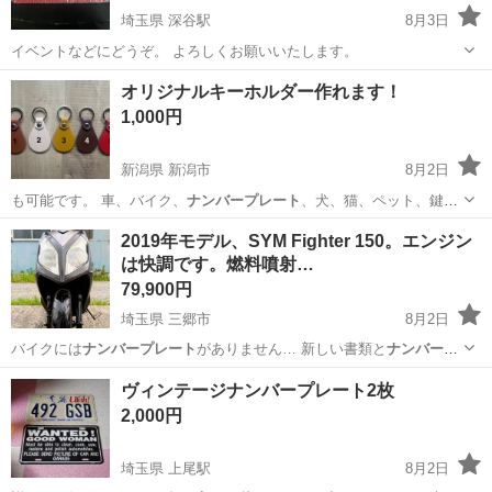
埼玉県 深谷駅
8月3日
イベントなどにどうぞ。 よろしくお願いいたします。
埼玉
深谷市
深谷駅
アクセサリー
ナンバープレート
オリジナルキーホルダー作れます！
1,000円
新潟県 新潟市
8月2日
も可能です。 車、バイク、
ナンバープレート
、犬、猫、ペット、鍵、
鞄、プレゼ…
新潟
新潟市
その他
キーホルダー
2019年モデル、SYM Fighter 150。エンジン
は快調です。燃料噴射…
79,900円
埼玉県 三郷市
8月2日
バイクには
ナンバープレート
がありません… 新しい書類と
ナンバープ
レート
の取得手続き… 【
ナンバープレート
取得について… ●バイクに
埼玉
三郷市
その他
ナンバープレート
ヴィンテージナンバープレート2枚
は
ナンバープレート
がついていま… 。 ●
ナンバープレート
取得後ご自
2,000円
身…
埼玉県 上尾駅
8月2日