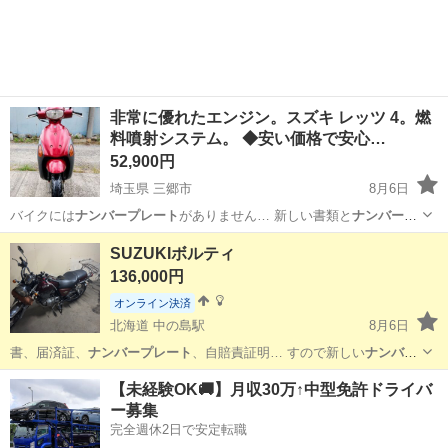
非常に優れたエンジン。スズキ レッツ 4。燃
料噴射システム。 ◆安い価格で安心…
52,900円
埼玉県 三郷市
8月6日
バイクには
ナンバープレート
がありません… 新しい書類と
ナンバープ
レート
の取得手続き… 【
ナンバープレート
取得について… ●バイクに
埼玉
三郷市
スズキ
SUZUKIボルティ
は
ナンバープレート
がついていま… 。 ●
ナンバープレート
取得後ご自
136,000円
身…
オンライン決済
北海道 中の島駅
8月6日
書、届済証、
ナンバープレート
、自賠責証明… すので新しい
ナンバー
プレート
とヘルメット… であらかじめ
ナンバープレート
交換返送前
北海道
札幌市
中の島駅
スズキ
ボルティ
【未経験OK🚚】月収30万↑中型免許ドライバ
提…
ー募集
完全週休2日で安定転職