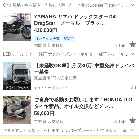
Ohio 現地で車を購入した時に入手した、本物のLicense Plateです。
EPG1594は、すぐに、カスタムナンバーに変更したので、このプレー
栃木
宇都宮市
宇都宮駅
外装、車外用品
YAMAHA ヤマハ ドラッグスター250
トは、ほぼ未使用です。 HCC 9926は、ネジ穴部周辺などに若干の
DragStar ノーマル ブラッ…
ナンバープレート
使...
430,000円
オンライン決済
配送可
福岡県 新栄町駅
8月5日
LED テールライト: 純正
ナンバープレート
ホルダー: 純正 ハンドル:
純…
福岡
大牟田市
新栄町駅
ヤマハ
ドラッグスター
【未経験OK🚚】月収30万↑中型免許ドライバ
ー募集
完全週休2日で安定転職
Ad
ドライバーダイレクト
ご自身で移動をお願いします！HONDA DIO
タイヤ新品、オイル交換などメン…
58,000円
京都府 西京極駅
8月5日
だきますようお願いいたします
ナンバープレート
付いてません！ 譲渡
証明書お渡し…
京都
京都市
西京極駅
バイク
オイル