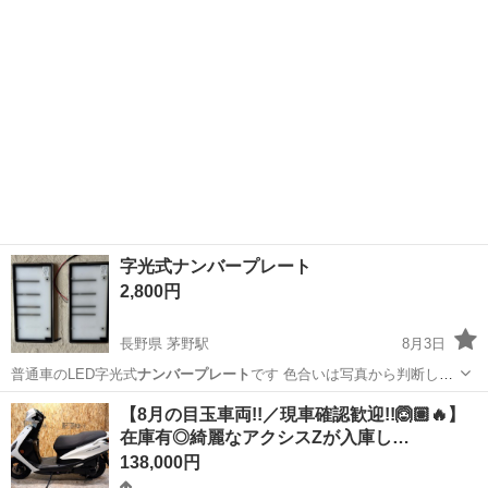
字光式ナンバープレート
2,800円
長野県 茅野駅
8月3日
普通車のLED字光式
ナンバープレート
です 色合いは写真から判断し
て…
長野
茅野市
茅野駅
外装、車外用品
【8月の目玉車両!!／現車確認歓迎!!🙆🏽🔥】
在庫有◎綺麗なアクシスZが入庫し…
138,000円