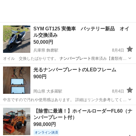
SYM GT125 実働車 バッテリー新品 オイ
ル交換済み
50,000円
兵庫県 飾磨駅
8月4日
オイル 交換したばかりです。
ナンバープレート
廃車済み【書類有り
ます】 自賠責…
兵庫
姫路市
飾磨駅
その他
SYM
光るナンバープレートのLEDフレーム
900円
岡山県 大多羅駅
8月4日
中古ですので汚れや使用感はあります。 詳細はリンク先参考してくだ
さい。 https://amzn.asia/d/8XN5cKb
岡山
岡山市
大多羅駅
アクセサリー
ナンバープレート
【除雪に最適！】ホイールローダーFL60（ナ
ンバープレート付）
998,000円
オンライン決済