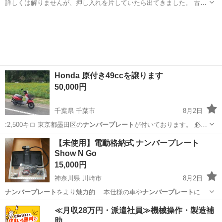
詳しくは解りませんが、押し入れを片していたら出てきました。 古い
です。
埼玉
上尾市
上尾駅
その他
ナンバープレート
Honda 原付き49ccを譲ります
50,000円
千葉県 千葉市
8月2日
:2,500キロ 東京都墨田区の
ナンバープレート
が付いております。 必ず
名義変更…
千葉
千葉市
ホンダ
Honda
【未使用】電動格納式 ナンバープレート
Show N Go
15,000円
神奈川県 川崎市
8月2日
ナンバープレート
をより魅力的… 本仕様の車や
ナンバープレート
には
対応して… ンを押すと、
ナンバープレート
を格納位置や…
神奈川
川崎市
パーツ
ナンバープレート
≪月収28万円・派遣社員≫機械操作・製造補
助