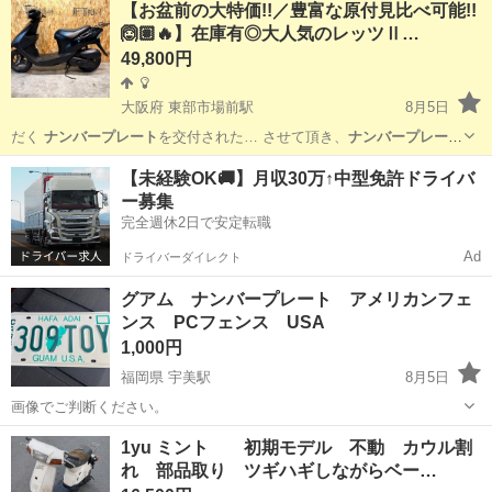
【お盆前の大特価!!／豊富な原付見比べ可能!!
🙆🏽🔥】在庫有◎大人気のレッツⅡ…
49,800円
大阪府 東部市場前駅
8月5日
だく
ナンバープレート
を交付された… させて頂き、
ナンバープレート
を取得後、こ…
大阪
大阪市
東部市場前駅
バイク
レッツ
【未経験OK🚚】月収30万↑中型免許ドライバ
ー募集
完全週休2日で安定転職
Ad
ドライバーダイレクト
グアム ナンバープレート アメリカンフェ
ンス PCフェンス USA
1,000円
福岡県 宇美駅
8月5日
画像でご判断ください。
福岡
大野城市
宇美駅
アクセサリー
1yu ミント 初期モデル 不動 カウル割
れ 部品取り ツギハギしながらベー…