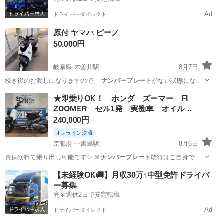
Ad
ドライバーダイレクト
原付 ヤマハ ビーノ
50,000円
岐阜県 木曽川駅
8月7日
続き後のお渡しになりますので、
ナンバープレート
がない状態になり
ますので 乗って…
岐阜
各務原市
木曽川駅
ヤマハ
★即乗りOK！ ホンダ ズーマー FI
ZOOMER セル1発 実働車 オイル…
240,000円
オンライン決済
京都府 中書島駅
8月6日
責保険料で乗り出し可能です✨ ※
ナンバープレート
取得はご自身で取
得されれば無料で…
京都
京都市
中書島駅
ホンダ
ローン
【未経験OK🚚】月収30万↑中型免許ドライバ
ー募集
完全週休2日で安定転職
Ad
ドライバーダイレクト