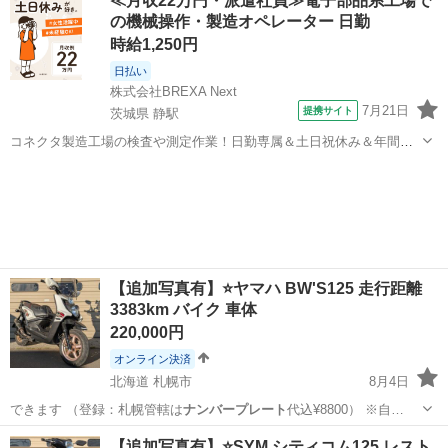
≪月収22万円・派遣社員≫電子部品系工場で
の機械操作・製造オペレーター 日勤
時給1,250円
日払い
株式会社BREXA Next
7月21日
提携サイト
茨城県 静駅
コネクタ製造工場の検査や測定作業！日勤専属＆土日祝休み＆年間休
日128日★クリーンルーム内作業★マイカー通勤OK＆無料駐車場あり
茨城
常陸大宮市
静駅
その他
★就業先食堂利用可！日払い制度あり！《茨城県常陸大宮市》 人気の
工場のお仕事 ◇コネクタ製造工...
【追加写真有】⭐️ヤマハ BW'S125 走行距離
3383km バイク 車体
220,000円
オンライン決済
北海道 札幌市
8月4日
できます （登録：札幌管轄は
ナンバープレート
代込¥8800） ※自…
北海道
札幌市
ヤマハ
車体
【追加写真有】⭐️SYM シティコム125 レスト