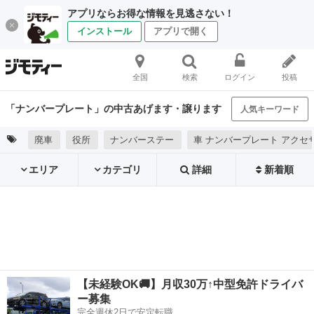
アプリならお得な情報を見逃さない！
インストール
アプリで開く
全国
検索
ログイン
投稿
「ナンバープレート」の中古あげます・譲ります
人気キーワード
廃車
役所
ナンバーステー
車 ナンバープレート アクセ
エリア
カテゴリ
詳細
新着順
【未経験OK🚚】月収30万↑中型免許ドライバ
ー募集
完全週休2日で安定転職