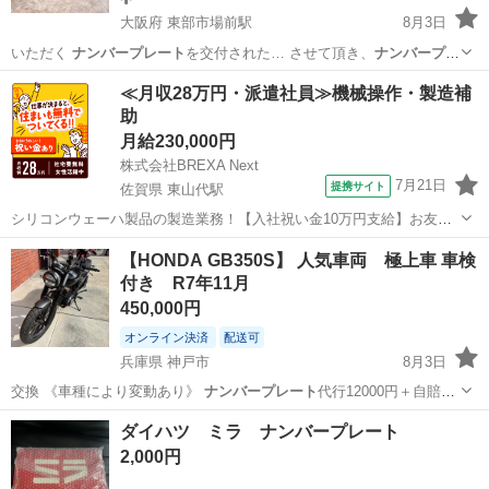
大阪府 東部市場前駅
8月3日
いただく
ナンバープレート
を交付された… させて頂き、
ナンバープレ
ート
を取得後、こ…
大阪
大阪市
東部市場前駅
バイク
アクシス
≪月収28万円・派遣社員≫機械操作・製造補
助
月給230,000円
株式会社BREXA Next
7月21日
提携サイト
佐賀県 東山代駅
シリコンウェーハ製品の製造業務！【入社祝い金10万円支給】お友達
やカップルとの応募OK◎年間休日129日＆休出なしでプライベート充
佐賀
伊万里市
東山代駅
その他
【HONDA GB350S】 人気車両 極上車 車検
実♪業務はクリーンルームで快適作業◎自社正社員登用制度あり★1食
付き R7年11月
300円～の格安食堂あり！《佐...
450,000円
オンライン決済
配送可
兵庫県 神戸市
8月3日
交換 《車種により変動あり》
ナンバープレート
代行12000円＋自賠責
保険年数…
兵庫
神戸市
ホンダ
自賠責保険
ダイハツ ミラ ナンバープレート
2,000円