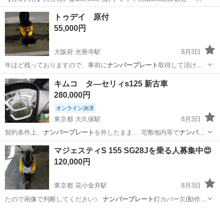
行直帰OK ・一部車・自転車・バイク通勤OK ・週1～OK ・日払い・
アルバイト・パート
トゥデイ 原付
週払いOK、現金手渡しも可能です! <仕事内容> 建築・土木工事現場
55,000円
で...
大阪府 光善寺駅
8月3日
年ほど残っておりますので、事前に
ナンバープレート
取得して頂けれ
ばそのまま乗って帰…
大阪
枚方市
光善寺駅
ホンダ
ミラー
キムコ タ―セリィs125 新古車
280,000円
オンライン決済
東京都 大久保駅
8月3日
契約条件上、
ナンバープレート
を外したまま… 宅敷地内等で
ナンバー
プレート
を外し、それ…
東京
新宿区
大久保駅
その他
マジェスティS 155 SG28Jを乗る人募集中😍
120,000円
東京都 花小金井駅
8月3日
たので画像で判断してください）
ナンバープレート
灯カバー欠(動作問
題なし) ハン…
東京
小平市
花小金井駅
ヤマハ