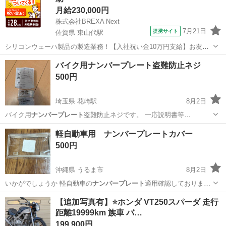
月給230,000円
株式会社BREXA Next
7月21日
提携サイト
佐賀県 東山代駅
シリコンウェーハ製品の製造業務！【入社祝い金10万円支給】お友達
やカップルとの応募OK◎年間休日129日＆休出なしでプライベート充
佐賀
伊万里市
東山代駅
その他
バイク用ナンバープレート盗難防止ネジ
実♪業務はクリーンルームで快適作業◎自社正社員登用制度あり★1食
500円
300円～の格安食堂あり！《佐...
埼玉県 花崎駅
8月2日
バイク用
ナンバープレート
盗難防止ネジです。 一応説明書等…
埼玉
加須市
花崎駅
その他
軽自動車用 ナンバープレートカバー
500円
沖縄県 うるま市
8月2日
いかがでしょうか 軽自動車の
ナンバープレート
適用確認しておりま
す。
沖縄
うるま市
外装、車外用品
【追加写真有】⭐️ホンダ VT250スパーダ 走行
距離19999km 族車 バ…
199,900円