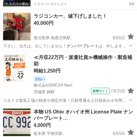
Ad
ドライバーダイレクト
ラジコンカー、値下げしました！
40,000円
鹿児島県 南鹿児島駅
8月6日
下さい。当方は、出していません！
ナンバープレート
は、外します。
アスファルトの駐車…
鹿児島
鹿児島市
南鹿児島駅
ラジコン
ラジコンカー
≪月収22万円・派遣社員≫機械操作・製造補
助
時給1,250円
日払い
株式会社BREXA Next
7月21日
提携サイト
茨城県 静駅
コネクタ製造工場の検査や測定作業！日勤専属＆土日祝休み＆年間休
日128日★クリーンルーム内作業★マイカー通勤OK＆無料駐車場あり
茨城
常陸大宮市
静駅
その他
本物 US Ohio オハイオ州 License Plate ナン
★就業先食堂利用可！日払い制度あり！《茨城県常陸大宮市》 人気の
バープレート…
工場のお仕事 ◇コネクタ製造工...
4,000円
栃木県 宇都宮駅
8月5日