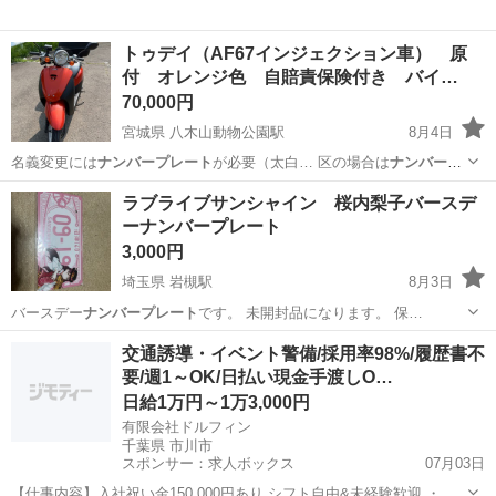
トゥデイ（AF67インジェクション車） 原
付 オレンジ色 自賠責保険付き バイ…
70,000円
宮城県 八木山動物公園駅
8月4日
名義変更には
ナンバープレート
が必要（太白… 区の場合は
ナンバープ
レート
不用ですが念… す。自宅にて
ナンバープレート
、必要な書類…
宮城
仙台市
八木山動物公園駅
ホンダ
ラブライブサンシャイン 桜内梨子バースデ
ーナンバープレート
3,000円
埼玉県 岩槻駅
8月3日
バースデー
ナンバープレート
です。 未開封品になります。 保…
埼玉
さいたま市
岩槻駅
おもちゃ
ナンバープレート
交通誘導・イベント警備/採用率98%/履歴書不
要/週1～OK/日払い現金手渡しO…
日給1万円～1万3,000円
有限会社ドルフィン
千葉県 市川市
スポンサー：求人ボックス
07月03日
【仕事内容】入社祝い金150,000円あり シフト自由&未経験歓迎
・直