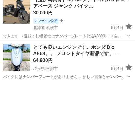
アベース ジャンク バイク…
30,000円
オンライン決済
北海道 札幌市
8月4日
できます （登録：札幌管轄は
ナンバープレート
代込¥8800） ※自…
北海道
札幌市
その他
SYM
とても良いエンジンです。ホンダ Dio
AF68。。 フロントタイヤ新品です。…
64,900円
埼玉県 三郷市
8月4日
バイクには
ナンバープレート
がありません… 新しい書類と
ナンバープ
レート
の取得手続き… 【
ナンバープレート
取得について… ●バイクに
埼玉
三郷市
ホンダ
は
ナンバープレート
がついていま… 。 ●
ナンバープレート
取得後ご自
身…