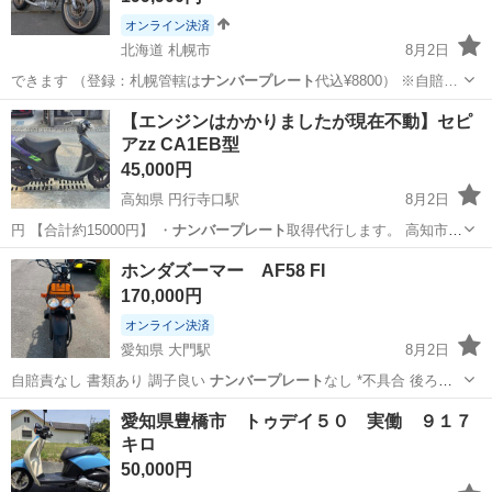
オンライン決済
北海道 札幌市
8月2日
できます （登録：札幌管轄は
ナンバープレート
代込¥8800） ※自賠…
北海道
札幌市
ホンダ
スパーダ
【エンジンはかかりましたが現在不動】セピ
アzz CA1EB型
45,000円
高知県 円行寺口駅
8月2日
円 【合計約15000円】 ・
ナンバープレート
取得代行します。 高知市内
での登…
高知
高知市
円行寺口駅
スズキ
ホンダズーマー AF58 FI
170,000円
オンライン決済
愛知県 大門駅
8月2日
自賠責なし 書類あり 調子良い
ナンバープレート
なし *不具合 後ろの
タイヤが…
愛知
岡崎市
大門駅
ホンダ
リザーバータンク
愛知県豊橋市 トゥデイ５０ 実働 ９１７
キロ
50,000円