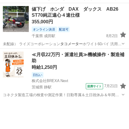
台…
沖縄
中頭郡
てだこ浦西駅
スズキ
アドレス
値下げ ホンダ DAX ダックス AB26
ST70純正遠心４速仕様
355,000円
オンライン決済
配送可
千葉県 成田駅
8月2日
未配線） ライズコーポレーション
タコメーター
ホワイト60パイ 汎用ハ
ンドルラ…
千葉
成田市
成田駅
ホンダ
≪月収22万円・派遣社員≫機械操作・製造補
助
時給1,250円
日払い
株式会社BREXA Next
7月21日
提携サイト
茨城県 静駅
コネクタ製造工場の検査や測定作業！日勤専属＆土日祝休み＆年間休
日128日★クリーンルーム内作業★マイカー通勤OK＆無料駐車場あり
茨城
常陸大宮市
静駅
その他
★就業先食堂利用可！日払い制度あり！《茨城県常陸大宮市》 人気の
工場のお仕事 ◇コネクタ製造工...