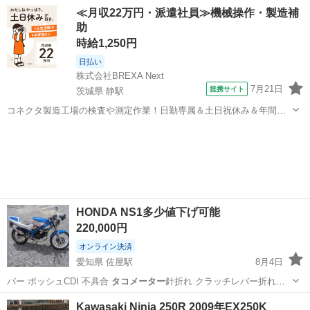
茨城
常陸太田市
ヤマハ
≪月収22万円・派遣社員≫機械操作・製造補
助
時給1,250円
日払い
株式会社BREXA Next
7月21日
提携サイト
茨城県 静駅
コネクタ製造工場の検査や測定作業！日勤専属＆土日祝休み＆年間休
日128日★クリーンルーム内作業★マイカー通勤OK＆無料駐車場あり
茨城
常陸大宮市
静駅
その他
★就業先食堂利用可！日払い制度あり！《茨城県常陸大宮市》 人気の
工場のお仕事 ◇コネクタ製造工...
HONDA NS1多少値下げ可能
220,000円
オンライン決済
愛知県 佐屋駅
8月4日
バー ポッシュCDI 不具合
タコメーター
針折れ クラッチレバー折れ
（握れ…
愛知
愛西市
佐屋駅
ホンダ
Kawasaki Ninja 250R 2009年EX250K