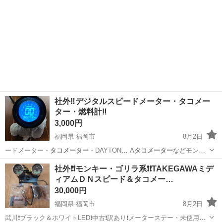
社外‼️デジタルスピードメーター・タコメー
ター・燃料計‼️
3,000円
福岡県 福岡市
8月2日
ードメーター・
タコメーター
・DAYTON… A
タコメーター
などモンキ
ー・…
福岡
福岡市
その他
スピードメーター
社外❗❗モンキー・ゴリラ系❗❗TAKEGAWAミデ
ィアムＤＮスピード＆タコメー…
30,000円
福岡県 福岡市
8月2日
武川❗ブラック＆ホワイトLED❗中古❗訳あり❗メーターステー・未使用配