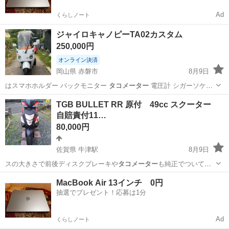
Ad
くらしノート
ジャイロキャノピーTA02カスタム
250,000円
オンライン決済
岡山県 赤磐市
8月9日
はスマホホルダー バックモニター
タコメーター
電圧計 シガーソケッ
ト グリップ…
岡山
赤磐市
ホンダ
TGB BULLET RR 原付 49cc スクーター
自賠責付11…
80,000円
佐賀県 牛津駅
8月9日
スの大きさで前後ディスクブレーキや
タコメーター
も純正でついてま
す。不具合は前後タ…
佐賀
小城市
牛津駅
その他
TGB
MacBook Air 13インチ 0円
抽選でプレゼント！応募は1分
Ad
くらしノート