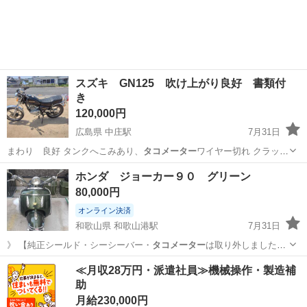
北海道
北広島市
北広島駅
ホンダ
サイレンサー
スズキ GN125 吹け上がり良好 書類付
き
120,000円
広島県 中庄駅
7月31日
まわり 良好 タンクへこみあり、
タコメーター
ワイヤー切れ クラッチ
レバー折れあ…
広島
福山市
中庄駅
スズキ
ホンダ ジョーカー９０ グリーン
80,000円
オンライン決済
和歌山県 和歌山港駅
7月31日
》 【純正シールド・シーシーバー・
タコメーター
は取り外しました】
今回出品す…
和歌山
和歌山市
和歌山港駅
ホンダ
ジョーカー
≪月収28万円・派遣社員≫機械操作・製造補
助
月給230,000円