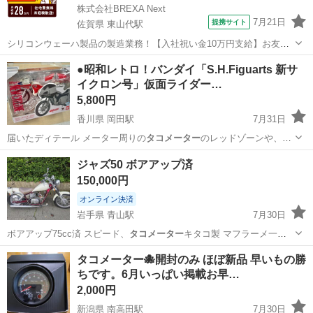
株式会社BREXA Next
7月21日
提携サイト
佐賀県 東山代駅
シリコンウェーハ製品の製造業務！【入社祝い金10万円支給】お友達
やカップルとの応募OK◎年間休日129日＆休出なしでプライベート充
佐賀
伊万里市
東山代駅
その他
●昭和レトロ！バンダイ「S.H.Figuarts 新サ
実♪業務はクリーンルームで快適作業◎自社正社員登用制度あり★1食
イクロン号」仮面ライダー…
300円～の格安食堂あり！《佐...
5,800円
香川県 岡田駅
7月31日
届いたディテール メーター周りの
タコメーター
のレッドゾーンや、フ
ロント・リアの…
香川
丸亀市
岡田駅
フィギュア
サイクロン号
ジャズ50 ボアアップ済
150,000円
オンライン決済
岩手県 青山駅
7月30日
ボアアップ75cc済 スピード、
タコメーター
キタコ製 マフラーメ一カ
一不明 …
岩手
盛岡市
青山駅
ホンダ
タコメーター🐙開封のみ ほぼ新品 早いもの勝
ちです。6月いっぱい掲載お早…
2,000円
新潟県 南高田駅
7月30日