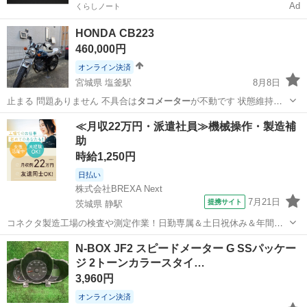
Ad
くらしノート
HONDA CB223
460,000円
オンライン決済
宮城県 塩釜駅
8月8日
止まる 問題ありません 不具合は
タコメーター
が不動です 状態維持の
ため たま…
宮城
塩竈市
塩釜駅
ホンダ
≪月収22万円・派遣社員≫機械操作・製造補
助
時給1,250円
日払い
株式会社BREXA Next
7月21日
提携サイト
茨城県 静駅
コネクタ製造工場の検査や測定作業！日勤専属＆土日祝休み＆年間休
日128日★クリーンルーム内作業★マイカー通勤OK＆無料駐車場あり
茨城
常陸大宮市
静駅
その他
N-BOX JF2 スピードメーター G SSパッケー
★就業先食堂利用可！日払い制度あり！《茨城県常陸大宮市》 人気の
ジ 2トーンカラースタイ…
工場のお仕事 ◇コネクタ製造工...
3,960円
オンライン決済