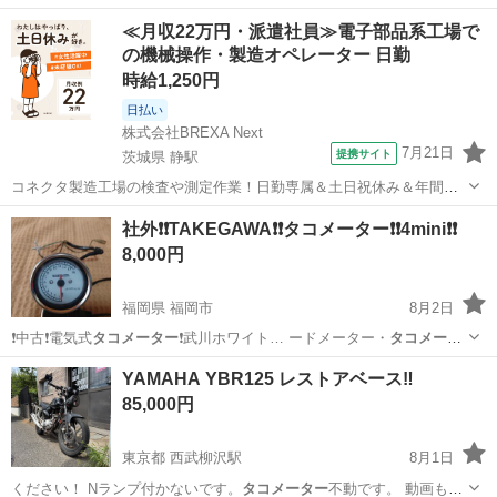
線など付き❗ノークレーム・ノーリターン❗他にも武川ホワイト＆ブラッ
福岡
福岡市
バイク
ゴリラ
≪月収22万円・派遣社員≫電子部品系工場で
ク❗ツインメーターあり❗モンキー・ゴリラ・エイプ・シャリー・ダック
の機械操作・製造オペレーター 日勤
ス系❗パーツ色々あり❗...
時給1,250円
日払い
株式会社BREXA Next
7月21日
提携サイト
茨城県 静駅
コネクタ製造工場の検査や測定作業！日勤専属＆土日祝休み＆年間休
日128日★クリーンルーム内作業★マイカー通勤OK＆無料駐車場あり
茨城
常陸大宮市
静駅
その他
社外❗❗TAKEGAWA❗❗タコメーター❗❗4mini❗❗
★就業先食堂利用可！日払い制度あり！《茨城県常陸大宮市》 人気の
8,000円
工場のお仕事 ◇コネクタ製造工...
福岡県 福岡市
8月2日
❗中古❗電気式
タコメーター
❗武川ホワイト… ードメーター・
タコメータ
ー
もあり❗ノーク…
福岡
福岡市
バイク
タコメーター
YAMAHA YBR125 レストアベース‼️
85,000円
東京都 西武柳沢駅
8月1日
ください！ Nランプ付かないです。
タコメーター
不動です。 動画もあ