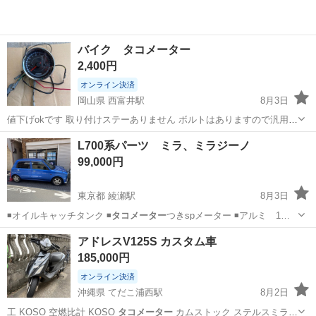
バイク タコメーター
2,400円
オンライン決済
岡山県 西富井駅
8月3日
値下げokです 取り付けステーありません ボルトはありますので汎用ス
テーでお願いします
岡山
倉敷市
西富井駅
その他
L700系パーツ ミラ、ミラジーノ
99,000円
東京都 綾瀬駅
8月3日
◾️オイルキャッチタンク ◾️
タコメーター
つきspメーター ◾️アルミ 1…
東京
足立区
綾瀬駅
外装、車外用品
アドレスV125S カスタム車
オイルキャッチタンク
185,000円
オンライン決済
沖縄県 てだこ浦西駅
8月2日
工 KOSO 空燃比計 KOSO
タコメーター
カムストック ステルスミラー