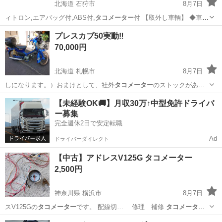
北海道 石狩市
8月7日
ィトロン,エアバッグ付,ABS付,
タコメーター
付 【取外し車輌】 ◆車
名…
北海道
石狩市
パーツ
4WD
プレスカブ50実動‼️
70,000円
北海道 札幌市
8月7日
しになります。）おまけとして、社外
タコメーター
のストックがある
のでお付けします。…
北海道
札幌市
ホンダ
【未経験OK🚚】月収30万↑中型免許ドライバ
ー募集
完全週休2日で安定転職
Ad
ドライバーダイレクト
【中古】アドレスV125G タコメーター
2,500円
神奈川県 横浜市
8月7日
スV125Gの
タコメーター
です。 配線切… 修理 補修
タコメータ
ー
メーター 回…
神奈川
横浜市
その他
タコメーター