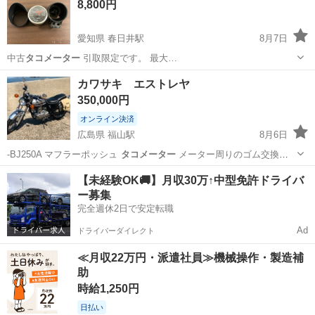
8,800円
愛知県 春日井駅
8月7日
中古
タコメーター
引取限定です。 最大…
愛知
春日井市
春日井駅
アクセサリー
カワサキ エストレヤ
350,000円
オンライン決済
広島県 福山駅
8月6日
-BJ250A マフラーポッシュ
タコメーター
メーター周りのゴム交換済
み メー…
広島
福山市
福山駅
家具
エストレヤ
【未経験OK🚚】月収30万↑中型免許ドライバ
ー募集
完全週休2日で安定転職
Ad
ドライバーダイレクト
≪月収22万円・派遣社員≫機械操作・製造補
助
時給1,250円
日払い