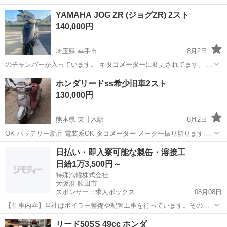
YAMAHA JOG ZR (ジョグZR) 2スト
140,000円
埼玉県 幸手市
8月2日
のチャンバーが入っています。 キ
タコメーター
に変更されてます。 写
真にて判断…
埼玉
幸手市
ヤマハ
ジョグ
ホンダリードss希少旧車2スト
130,000円
熊本県 東甘木駅
8月2日
OK バッテリー新品 電装系OK
タコメーター
メーター振り切ります。
キズスレ…
熊本
玉名郡
東甘木駅
ホンダ
ホンダリード
日払い・即入寮可能な製缶・溶接工
日給1万3,500円～
特殊汽罐株式会社
大阪府 吹田市
スポンサー：求人ボックス
08月08日
【仕事内容】当社はボイラー整備や配管工事を行っています。その中
で必要な配管やボイラーの製缶作業(溶接・切断・架台等の製作)業務に
アルバイト・パート
リード50SS 49cc ホンダ
当社工場内であたっていただきます。 工場は大阪府吹田市芳野町。御