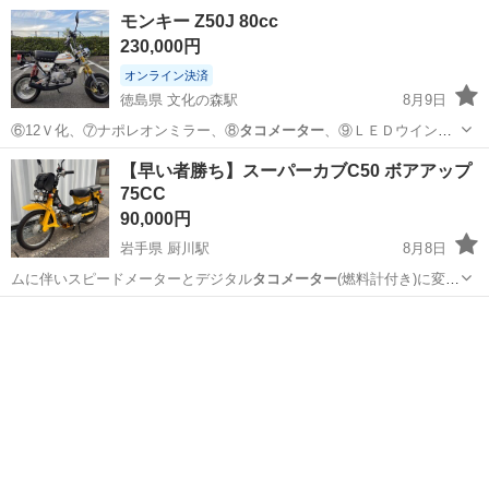
モンキー Z50J 80cc
230,000円
オンライン決済
徳島県 文化の森駅
8月9日
⑥12Ｖ化、⑦ナポレオンミラー、⑧
タコメーター
、⑨ＬＥＤウインカ
ー、⑩ダウンマフ…
徳島
徳島市
文化の森駅
ホンダ
【早い者勝ち】スーパーカブC50 ボアアップ
75CC
90,000円
岩手県 厨川駅
8月8日
ムに伴いスピードメーターとデジタル
タコメーター
(燃料計付き)に変
更。 走行距離は…
岩手
盛岡市
厨川駅
ホンダ