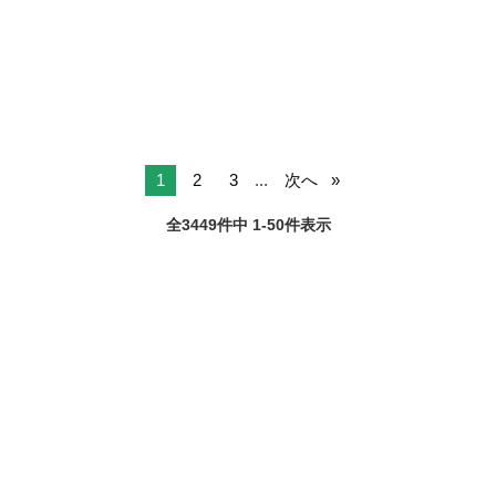
美品だと思いますが 写真確認お願いします いつか使うかもしれません
愛知
春日井市
勝川駅
バイク
カスタム
が 今のとこ予定ないんで使うまで出品します 単車 モンキー カブ シャ
リー ダックス マグ...
1
2
3
...
次へ
全3449件中 1-50件表示