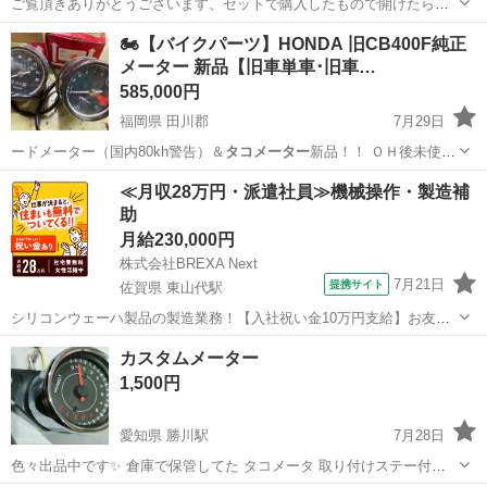
ご覧頂きありがとうございます、セットで購入したもので開けたらブ
ースト計なはずが違うのが入っていた為出品します！ 未使用品なの
北海道
函館市
五稜郭駅
その他
🏍【バイクパーツ】HONDA 旧CB400F純正
で、動作未確認です！ ノークレームノーリターンよろしくお願い致し
メーター 新品【旧車単車･旧車…
ます💦
585,000円
福岡県 田川郡
7月29日
ードメーター（国内80kh警告）＆
タコメーター
新品！！ ＯＨ後未使用
ではなく正…
福岡
田川郡
ホンダ
旧車
≪月収28万円・派遣社員≫機械操作・製造補
助
月給230,000円
株式会社BREXA Next
7月21日
提携サイト
佐賀県 東山代駅
シリコンウェーハ製品の製造業務！【入社祝い金10万円支給】お友達
やカップルとの応募OK◎年間休日129日＆休出なしでプライベート充
佐賀
伊万里市
東山代駅
その他
カスタムメーター
実♪業務はクリーンルームで快適作業◎自社正社員登用制度あり★1食
1,500円
300円～の格安食堂あり！《佐...
愛知県 勝川駅
7月28日
色々出品中です✨ 倉庫で保管してた タコメータ 取り付けステー付き