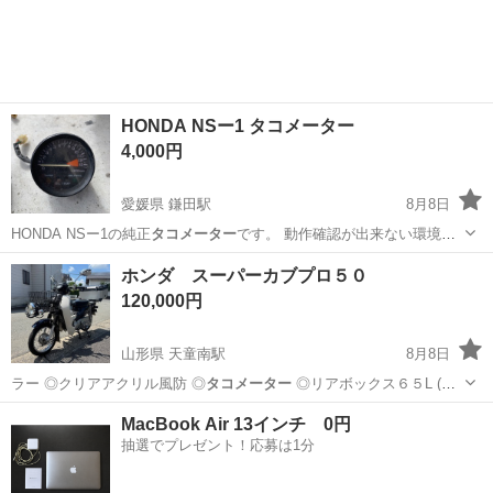
HONDA NSー1 タコメーター
4,000円
愛媛県 鎌田駅
8月8日
HONDA NSー1の純正
タコメーター
です。 動作確認が出来ない環境で
す…
愛媛
松山市
鎌田駅
ホンダ
タコメーター
ホンダ スーパーカブプロ５０
120,000円
山形県 天童南駅
8月8日
ラー ◎クリアアクリル風防 ◎
タコメーター
◎リアボックス６５L (ホ
ン…
山形
天童市
天童南駅
ホンダ
MacBook Air 13インチ 0円
抽選でプレゼント！応募は1分