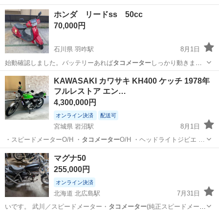
りますので問い…
東京
西東京市
西武柳沢駅
ヤマハ
YBR
ホンダ リードss 50cc
70,000円
石川県 羽咋駅
8月1日
始動確認しました。バッテリーあれば
タコメーター
しっかり動きま
す。ヘッドライトケー…
石川
羽咋市
羽咋駅
ホンダ
KAWASAKI カワサキ KH400 ケッチ 1978年
フルレストア エン…
4,300,000円
オンライン決済
配送可
宮城県 岩沼駅
8月1日
・スピードメーターO/H ・
タコメーター
O/H ・ヘッドライトジビエ …
宮城
岩沼市
岩沼駅
カワサキ
新品
マグナ50
255,000円
オンライン決済
北海道 北広島駅
7月31日
いです。 武川／スピードメーター・
タコメーター
(純正スピードメータ
ーはあり。) …