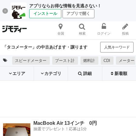
アプリならお得な情報を見逃さない！
インストール
アプリで開く
全国
検索
ログイン
投稿
「タコメーター」の中古あげます・譲ります
人気キーワード
スピードメーター
ブースト計
燃料計
CDI
メーター
エリア
カテゴリ
詳細
新着順
MacBook Air 13インチ 0円
抽選でプレゼント！応募は1分