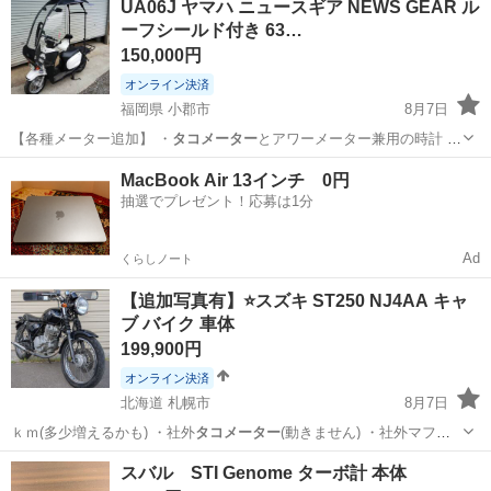
UA06J ヤマハ ニュースギア NEWS GEAR ル
ーフシールド付き 63…
150,000円
オンライン決済
福岡県 小郡市
8月7日
【各種メーター追加】 ・
タコメーター
とアワーメーター兼用の時計 ・
水…
福岡
小郡市
バイク
MacBook Air 13インチ 0円
抽選でプレゼント！応募は1分
Ad
くらしノート
【追加写真有】⭐️スズキ ST250 NJ4AA キャ
ブ バイク 車体
199,900円
オンライン決済
北海道 札幌市
8月7日
ｋｍ(多少増えるかも) ・社外
タコメーター
(動きません) ・社外マフラ
ー …
北海道
札幌市
カワサキ
車体
スバル STI Genome ターボ計 本体