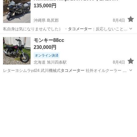
135,000円
沖縄県 島尻郡
8月4日
私自身は気になりませんでした） ・
タコメーター
：反応しないことが
多いので修理が必…
沖縄
島尻郡
カワサキ
ninja
モンキー88cc
230,000円
オンライン決済
北海道 旭川四条駅
8月4日
レターヨシムラyd24 武川機械式
タコメーター
社外オイルクーラー メ
ーカー不明…
北海道
旭川市
旭川四条駅
ホンダ
ミニモト