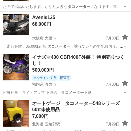
たので出品いたします。かなり大きな
タコメーター
になります。欲し
い方いたらよろしく…
新潟
上越市
南高田駅
その他
タコメーター
Avenis125
68,000円
大阪府 大阪市
7月30日
走行距離：36,000km台
タコメーター
：壊れていたので配線切り、捨
てまし…
大阪
大阪市
バイク
バッテリ
イナズマ400 CBR400F外装！ 特別売りつく
し！
500,000円
オンライン決済
配送可
福岡県 直方市
7月30日
ピヨピヨ ライトアップ 不具合
タコメーター
不動
福岡
直方市
カワサキ
オートゲージ タコメーター548シリーズ
60π未使用品
7,000円
北海道 五稜郭駅
7月29日