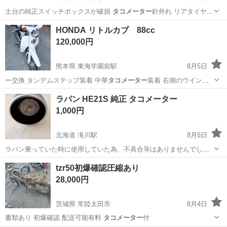
土台の純正スイッチボックスが破損
タコメーター
針外れ リアタイヤひ
び割れ タイヤ…
千葉
いすみ市
新田野駅
ホンダ
HONDA リトルカブ 88cc
120,000円
熊本県 東海学園前駅
8月5日
ー交換 タンデムステップ装着 中華
タコメーター
装着 右側のウインカ
ー上下スイッ…
熊本
熊本市
東海学園前駅
ホンダ
ラパン HE21S 純正 タコメーター
1,000円
北海道 滝川駅
8月5日
ラパン乗っていた時に使用していた為、不具合等はありませんでし
た！
北海道
滝川市
滝川駅
内装、インテリア
ラパン
tzr50初爆確認圧縮あり
28,000円
茨城県 常陸太田市
8月4日
書類あり 初爆確認 配送可能有料
タコメーター
付