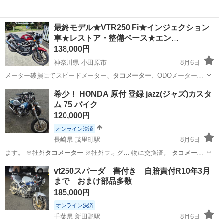
最終モデル★VTR250 Fi★インジェクション
車★レストア・整備ベース★エン…
138,000円
神奈川県 小田原市
8月6日
メーター破損にてスピードメーター、
タコメーター
、ODOメーター不
動です。 距離不…
神奈川
小田原市
ホンダ
クラッチ
希少！ HONDA 原付 登録 jazz(ジャズ)カスタ
ム 75 バイク
120,000円
オンライン決済
長崎県 茂里町駅
8月6日
ます。 ※社外
タコメーター
※社外フォグ… 物に交換済。
タコメータ
ー
の配線とフォグ…
長崎
長崎市
茂里町駅
ホンダ
エンジン
vt250スパーダ 書付き 自賠責付R10年3月
まで おまけ部品多数
185,000円
オンライン決済
千葉県 新田野駅
8月6日