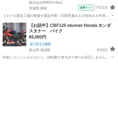
株式会社BREXA Next
7月21日
提携サイト
茨城県 静駅
コネクタ製造工場の検査や測定作業！日勤専属＆土日祝休み＆年間休
日128日★クリーンルーム内作業★マイカー通勤OK＆無料駐車場あり
茨城
常陸大宮市
静駅
その他
【お話中】CBF125 stunner Honda ホンダ
★就業先食堂利用可！日払い制度あり！《茨城県常陸大宮市》 人気の
スタナー バイク
工場のお仕事 ◇コネクタ製造工...
65,000円
オンライン決済
富山県 福光駅
8月6日
年春にエンジンをかけたら、回転数の
タコメーター
が反応しませんで
した。 倒す練習…
富山
南砺市
福光駅
ホンダ