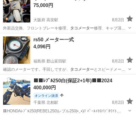
75,000円
堂筋線の江坂駅からの徒歩圏内にあります...
大阪府 高安駅
8月2日
外新品交換、フロントブレーキ修理、
タコメーター
修理、キャブ清
掃、その他整備＆調整…
大阪
八尾市
高安駅
ホンダ
スペイシー
rs50 メーター一式
4,096円
福島県 郡山富田駅
8月2日
確認のメーターです。手回しですが、
タコメーター
とスピードメータ
ーは動きました。水…
福島
郡山市
郡山富田駅
その他
メーター
🟥🟥ﾚﾌﾞﾙ250白(保証2+1年)🟥🟥2024
400,000円
オンライン決済
千葉県 北柏駅
8月2日
🟥HONDAﾚﾌﾞﾙ250(REBEL250)レブル250(⁠•⁠‿⁠•⁠)// ﾊﾟｰﾙﾒﾀﾛｲﾄﾞﾎﾜｲﾄ
(白)8BK-MC49 2023年ﾓﾃﾞﾙ 2024年7月初年登録 自賠責R11.7 走行
千葉
我孫子市
北柏駅
ホンダ
ブル
距離33500km -...