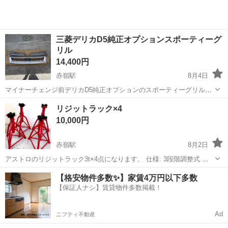
三菱デリカD5純正オプションスポーティーグ
リル
14,400円
赤嶺駅
8月4日
マイナーチェンジ前デリカD5純正オプションのスポーティーグリルで
す 細かいキズやメッシュ部分の塗装の劣化はあります。
沖縄
豊見城市
赤嶺駅
外装、車外用品
リジットラック×4
10,000円
赤嶺駅
8月2日
アストロのリジットラック3t×4点になります。 仕様: 3段階調整式 最
低位: 360 mm 2段階目: 420 mm 最高位: 480 mm よろしくお願いいた
沖縄
糸満市
赤嶺駅
メンテナンス用品
リジットラック
【格安物件多数✨】家賃4万円以下多数
します。
【保証人ナシ】賃貸物件多数掲載！
Ad
ニフティ不動産