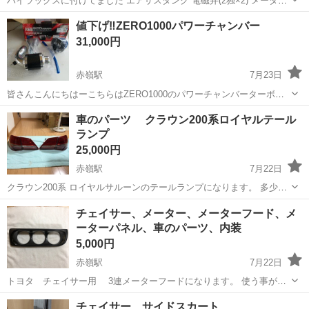
ハイラックスに付けてました エアサスタンク 電磁弁(2独×2) メーター
コントローラーから電磁弁までのハーネス 懐かしのプレステタイプの
沖縄
豊見城市
赤嶺駅
外装、車外用品
電磁弁
値下げ‼️ZERO1000パワーチャンバー
エアサスコントローラー セットです！ コンプレッサー、フィッティン
31,000円
グ、ホースなどを揃え...
赤嶺駅
7月23日
皆さんこんにちはーこちらはZERO1000のパワーチャンバーターボ用
新品になります、 ターボ車と記載されて買った車がNAだった為 (￣
沖縄
糸満市
赤嶺駅
パーツ
CBA
車のパーツ クラウン200系ロイヤルテール
□||||！！注文して暇が出来、取り付けようとした時に初めて、NAだと
ランプ
気づきました、確...
25,000円
赤嶺駅
7月22日
クラウン200系 ロイヤルサルーンのテールランプになります。 多少使
用感はありますが使用には問題ありません。 レンズの傷の状態もせん
沖縄
豊見城市
赤嶺駅
外装、車外用品
200系
チェイサー、メーター、メーターフード、メ
傷程度の傷はありますが 特に目立った損傷箇所は見られません。 レン
ーターパネル、車のパーツ、内装
ズの割れなどもありません。...
5,000円
赤嶺駅
7月22日
トヨタ チェイサー用 3連メーターフードになります。 使う事が無
くなったので出品しました。 素材自体はFRP製になります。 商品自体
沖縄
豊見城市
赤嶺駅
内装、インテリア
メーター
チェイサー サイドスカート
割れや破損はございません。 メーターの口のサイズは3枚目〜5枚目の