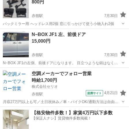
800円
赤嶺駅
7月30日
バックミラー用 ヘッドレス用2個 窓に引っかけて使う小物入れ2個
沖縄
糸満市
赤嶺駅
その他
N−BOX JF1 左、前後ドア
15,000円
赤嶺駅
7月30日
N−BOX JF1の左側、前後ドアになります。 目立つような錆はなく、
同色のかたは錆直すより、 入れ替えの方が早いし安いかと思います。
沖縄
糸満市
赤嶺駅
外装、車外用品
空調メーカーでフォロー営業
取り付けまでのご相談も受け付けます。
時給1,700円
株式会社セリオ
4月21日
提携サイト
赤嶺駅
月収27万円以上も可／土日祝休み／車・バイクOK/通勤方法は自由／
即日勤務／営業経験を活かして働けるお仕事 ≪急募のため、積極採用
沖縄
那覇市
赤嶺駅
営業
【格安物件多数！】家賃4万円以下多数
中！≫ ・即日～長期/3ヶ月以上 ※急募ですが、6月～、7月～、8月～
【保証人ナシ】賃貸物件多数掲載！
など入社日相談OK！...