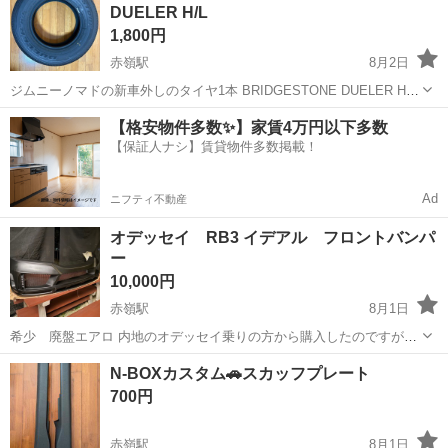
DUELER H/L
は良好です。コレクショ...
1,800円
赤嶺駅
8月2日
ジムニーノマドの新車外しのタイヤ1本 BRIDGESTONE DUELER H/L
195/80R15 2025年年37週製
沖縄
那覇市
赤嶺駅
タイヤ、ホイール
【格安物件多数✨】家賃4万円以下多数
【保証人ナシ】賃貸物件多数掲載！
Ad
ニフティ不動産
オデッセイ RB3 イデアル フロントバンパ
ー
10,000円
赤嶺駅
8月1日
希少 廃盤エアロ 内地のオデッセイ乗りの方から購入したのですが、
車を乗り換え不要になったため。 割れがあるので修復した方がいいで
沖縄
豊見城市
赤嶺駅
車のパーツ
イデアル
N-BOXカスタム🚗スカッフプレート
す。 中古品のためノークレームノーリターンです。
700円
赤嶺駅
8月1日