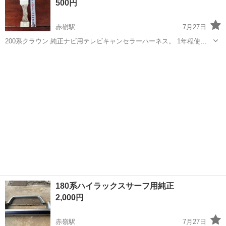
500円
赤嶺駅
7月27日
200系クラウン 純正ナビ用テレビキャンセラーハーネス。 1年程使用
し、取外し後約2年室内保管したもので、当時電通に問題はありません
沖縄
糸満市
赤嶺駅
パーツ
200系
でした。 接続は、純正ナビのテレビ側ハーネスに割り込ませるだけ。
当時、ユーチューブか、み...
180系ハイラックスサーフ用純正
2,000円
赤嶺駅
7月27日