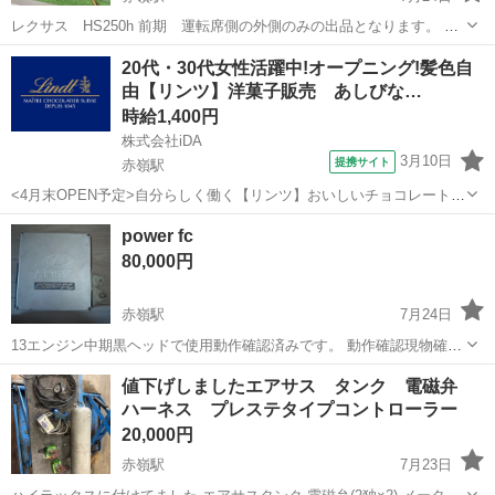
レクサス HS250h 前期 運転席側の外側のみの出品となります。 ト
ランク側のテールランプではないため、ご注意ください。 一年ほど前
沖縄
那覇市
赤嶺駅
車のパーツ
20代・30代女性活躍中!オープニング!髪色自
に、動作確認済みとしてヤフオクで購入したものです。 実際に商品を
由【リンツ】洋菓子販売 あしびな…
ご確認いただき、判断してい...
時給1,400円
株式会社iDA
3月10日
提携サイト
赤嶺駅
<4月末OPEN予定>自分らしく働く【リンツ】おいしいチョコレート販
売 きれいな店舗でみんなで一緒にスタート♪たくさんの方においしさ
沖縄
那覇市
赤嶺駅
その他
power fc
を伝えてくださる方をお待ちしています◎ 具体的には・・ ●チョコレ
80,000円
ート販売 ●販売サポート...
赤嶺駅
7月24日
13エンジン中期黒ヘッドで使用動作確認済みです。 動作確認現物確認
時にして販売することも可能です。
沖縄
豊見城市
赤嶺駅
その他
値下げしましたエアサス タンク 電磁弁
ハーネス プレステタイプコントローラー
20,000円
赤嶺駅
7月23日