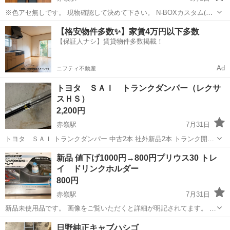
※色アセ無しです。 現物確認して決めて下さい。 N-BOXカスタム(令
和2年式、JF3) 標準装備のスカッフプレート フロント左右です。 L…
沖縄
豊見城市
赤嶺駅
車のパーツ
スカッフプレート
【格安物件多数✨】家賃4万円以下多数
84251−TTA R…84201−TTA 中古品ご理解下さい。 引渡し日時､相談...
【保証人ナシ】賃貸物件多数掲載！
Ad
ニフティ不動産
トヨタ ＳＡＩ トランクダンパー（レクサ
スＨＳ）
2,200円
赤嶺駅
7月31日
トヨタ ＳＡＩ トランクダンパー 中古2本 社外新品2本 トランク開け
る時重く感じたので 純正トランクダンパーに交換したのですが 交換し
沖縄
糸満市
赤嶺駅
パーツ
新品 値下げ1000円→800円プリウス30 トレ
ても大きく改善しませんでした。 重さはそういう仕様なのでしょう。
イ ドリンクホルダー
ですから、ダンパー...
800円
赤嶺駅
7月31日
新品未使用品です。 画像をご覧いただくと詳細が明記されてます。 ノ
ークレーム、ノーリターンでお願いします。
沖縄
豊見城市
赤嶺駅
内装、インテリア
日野純正キャブハシゴ