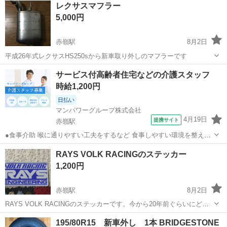
レクサスマフラー
5,000円
赤嶺駅
8月2日
平成26年式レクサスHS250sから新車取り外しのマフラーです
沖縄
糸満市
赤嶺駅
ETC
サービス付高齢者住宅などの介護スタッフ
時給1,200円
日払い
マンパワーグループ株式会社
4月19日
提携サイト
赤嶺駅
●食事介助 喉に通りやすい工夫をするなど 食事しやすい環境を整える
料理を口まで運ぶ・お箸を持つサポートなど 食事のお手伝い ●排泄介
沖縄
宜野湾市
赤嶺駅
介護
RAYS VOLK RACINGのステッカー
助 トイレへの誘導 体勢・着替えなどのお手伝い ※利用者様によっ
1,200円
て、おむつ介助もあります...
赤嶺駅
8月2日
RAYS VOLK RACINGのステッカーです。今から20年前ぐらいにどこ
かのショップで頂いたステッカーです。 ブルーを基調としたデザイン
沖縄
豊見城市
赤嶺駅
アクセサリー
195/80R15 新車外し 1本 BRIDGESTONE
で、愛車のドレスアップに最適です。目立った傷や汚れはなく、状態