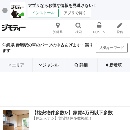
アプリならお得な情報を見逃さない！
インストール
アプリで開く
沖縄県
検索
ログイン
投稿
沖縄県 赤嶺駅の車のパーツの中古あげます・譲り
人気キーワード
ます
エリア
ジャンル
詳細
新着順
【格安物件多数✨】家賃4万円以下多数
【保証人ナシ】賃貸物件多数掲載！