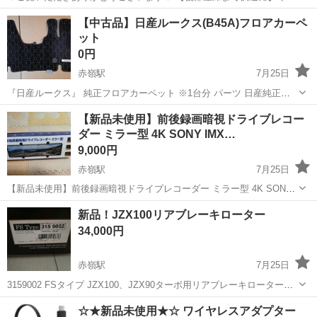
アルファン設計を採用しており、より広い範囲へ送風できるため、異
沖縄
糸満市
赤嶺駅
アクセサリー
【中古品】日産ルークス(B45A)フロアカーペ
なる位置に座る乗員それぞれのニーズに対応します。さらに、本車内
ット
扇風機は360°自...
0円
赤嶺駅
7月25日
『日産ルークス』 純正フロアカーペット ※1台分 パーツ 日産純正部
品 カーペットマット フロアマット カーペットマット オプション アク
沖縄
豊見城市
赤嶺駅
アクセサリー
カーペット
【新品未使用】前後録画暗視ドライブレコー
セサリー 用品
ダー ミラー型 4K SONY IMX…
9,000円
赤嶺駅
7月25日
【新品未使用】前後録画暗視ドライブレコーダー ミラー型 4K SONY
IMX589 SONY IMX589センサーを搭載し、4K高画質録画とGPS機能
沖縄
糸満市
赤嶺駅
その他
新品！JZX100リアブレーキローター
を備えた12インチIPS液晶ミラー型ドライブレコーダーです。 35,...
34,000円
赤嶺駅
7月25日
3159002 FSタイプ JZX100、JZX90ターボ用リアブレーキローター。
ハイカーボン、スリットが入ってるタイプです。 新品未使用です。
沖縄
糸満市
赤嶺駅
パーツ
☆★新品未使用★☆ ワイヤレスアダプター