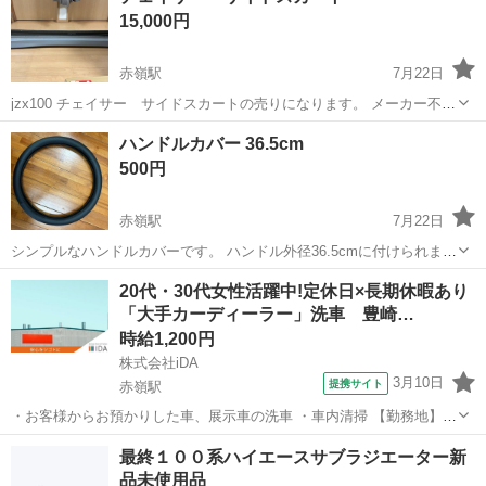
15,000円
写真を 見て...
赤嶺駅
7月22日
jzx100 チェイサー サイドスカートの売りになります。 メーカー不
明 両方で1万5千円になります。 ほぼほぼ使用感なく綺麗な状態で
沖縄
豊見城市
赤嶺駅
外装、車外用品
チェイサー
ハンドルカバー 36.5cm
す。 塗装ベースなどにいかがでしょうか？。 一枚しか写真撮ってない
500円
ので追加で写真撮...
赤嶺駅
7月22日
シンプルなハンドルカバーです。 ハンドル外径36.5cmに付けられま
す。 使用して2週間程度しか経ってないので状態も良いと思います。
沖縄
糸満市
赤嶺駅
内装、インテリア
20代・30代女性活躍中!定休日×長期休暇あり
糸くずほつれなし。
「大手カーディーラー」洗車 豊崎…
時給1,200円
株式会社iDA
3月10日
提携サイト
赤嶺駅
・お客様からお預かりした車、展示車の洗車 ・車内清掃 【勤務地】
豊見城市豊崎内カーディーラー 【制服】 作業着(つなぎ)の貸与あり ※
沖縄
那覇市
赤嶺駅
倉庫
最終１００系ハイエースサブラジエーター新
水を使用する業務があるため、長靴や着替えが必要な場合はご持参く
品未使用品
ださい ポイント ・...