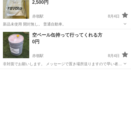
2,500円
赤嶺駅
8月4日
新品未使用 開封無し。 普通自動車。
沖縄
豊見城市
赤嶺駅
その他
普通自動車
空ペール缶持って行ってくれる方
0円
赤嶺駅
8月4日
非対面でお願いします。 メッセージで置き場所送りますので早い者勝
ちで持っていってください。
沖縄
糸満市
赤嶺駅
車のパーツ
ペール缶