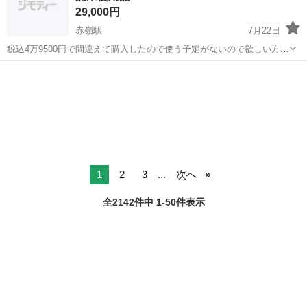
29,000円
赤嶺駅
7月22日
税込4万9500円で間違えて購入したので使う予定がないので欲しい方に
安く売ります。 即決の方優先で対応します！
沖縄
那覇市
赤嶺駅
パーツ
100系
1
2
3
...
次へ
全2142件中 1-50件表示