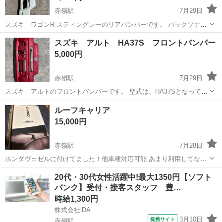
赤嶺駅
7月29日
スズキ ワゴンR スティングレーのリアバンパーです。 バックソナー
の穴が2つ空いています。 型式は、MH35SとMH55Sです。 グレード
沖縄
豊見城市
赤嶺駅
外装、車外用品
スズキ アルト HA37S フロントバンパー
や年式などによって、 デザインが異なる場合があるので、画像でご確
5,000円
認ください。 また、画...
赤嶺駅
7月29日
スズキ アルトのフロントバンパーです。 型式は、HA37Sとなってい
ますが、 グレードや年式などによって、 デザインが異なる場合がある
沖縄
豊見城市
赤嶺駅
外装、車外用品
バンパー
ルーフキャリア
ので、画像でご確認ください。 2枚目の画像にあるように右側に大き
15,000円
い傷があるため、 補修や...
赤嶺駅
7月28日
ホンダヴェゼルに付けてました！他車種対応可能 あまり利用してない
キャリアルーフです。 よろしくお願いします。
沖縄
豊見城市
赤嶺駅
キャリア、ラック
ルーフ
20代・30代女性活躍中!最大1350円【ソフト
バンク】受付・接客スタッフ 豊…
時給1,300円
株式会社iDA
3月10日
提携サイト
赤嶺駅