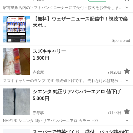
家電量販店内のソフトバンクコーナーにて受付・接客をお任せしま
す。 お客様の困りごとや操作のご案内、使用用途に合ったプランをご
沖縄
那覇市
赤嶺駅
スーパー
提案。 現代の必需品であるスマホに詳しくなれるので、ご自身の今後
の生活はもちろんお友達やご家族にも...
スズキキャリー
1,500円
赤嶺駅
7月28日
スズキキャリーのランプ です 最終値下げです。 売れなければ処分し
ます。
沖縄
糸満市
赤嶺駅
パーツ
キャリー
シエンタ 純正リアバンパーエアロ 値下げ
5,000円
赤嶺駅
7月28日
NHP170 シエンタ 純正リアバンパーエアロ カラー 209
¥10,000→¥5,000 補修済み 傷、割れ等ありません。
沖縄
豊見城市
赤嶺駅
外装、車外用品
スーパーで惣菜づくり、盛付、パック詰め/午