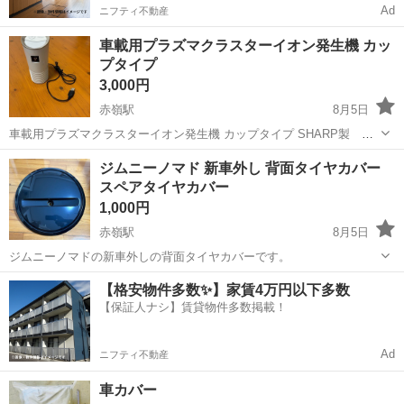
Ad
ニフティ不動産
車載用プラズマクラスターイオン発生機 カッ
プタイプ
3,000円
赤嶺駅
8月5日
車載用プラズマクラスターイオン発生機 カップタイプ SHARP製 シ
ャープ 車内で使ってましたが 使用することが少なくなったので お譲
沖縄
豊見城市
赤嶺駅
内装、インテリア
ジムニーノマド 新車外し 背面タイヤカバー
りします。 電源はUSB Aタイプからとなります。 フィルターの清掃は
スペアタイヤカバー
しています。 動作...
1,000円
赤嶺駅
8月5日
ジムニーノマドの新車外しの背面タイヤカバーです。
沖縄
那覇市
赤嶺駅
タイヤ、ホイール
スペアタイヤ
【格安物件多数✨】家賃4万円以下多数
【保証人ナシ】賃貸物件多数掲載！
Ad
ニフティ不動産
車カバー