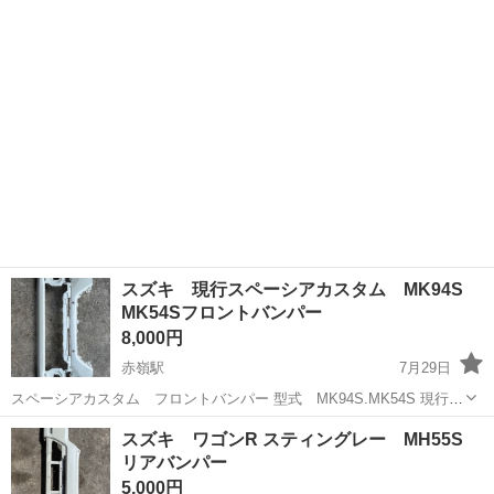
沖縄
糸満市
赤嶺駅
外装、車外用品
トラック
お願いします。
スズキ 現行スペーシアカスタム MK94S
MK54Sフロントバンパー
8,000円
赤嶺駅
7月29日
スペーシアカスタム フロントバンパー 型式 MK94S.MK54S 現行の
スペーシアカスタムのものとなっているため、 画像でのご確認お願い
沖縄
豊見城市
赤嶺駅
外装、車外用品
スペーシア
スズキ ワゴンR スティングレー MH55S
致します。 また、画像以外にも細かい傷が見られるため 補修や加工ベ
リアバンパー
ースでお使いください...
5,000円