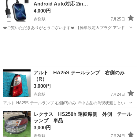
Android Auto対応 2in…
4,000円
赤嶺駅
7月25日
❤️ご覧いただきありがとうございます❤️ 【簡単設定＆プラグ アンド
プレイ 自動接続】 初回は3ステップで簡単にセットアップ可能。設定
沖縄
糸満市
赤嶺駅
カーオーディオ
CarPlay
後はスマホがポケットやバッグに入ったままでも、車に乗るたびに自
動で再接続され...
アルト HA25S テールランプ 右側のみ
（R）
3,000円
赤嶺駅
7月24日
アルト HA25S テールランプ 右側(R)のみ ※中古品の為現状渡しといた
します。内側汚れあります。 ※取り外し時、点灯確認済み ※画像に写
沖縄
豊見城市
赤嶺駅
外装、車外用品
レクサス HS250h 運転席側 外側 テール
らないキズあります。
ランプ 単品
3,000円
赤嶺駅
7月24日