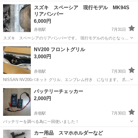
させていただきます。 よろしくおねがいします。
沖縄
豊見城市
赤嶺駅
その他
ツール
スズキ スペーシア 現行モデル MK94S
リアバンパー
6,000円
赤嶺駅
7月31日
スズキ スペーシアのリアバンパーです。 現行モデルのものとなって
います。 型式はMK94Sとなっていますが、 グレードや年式などによ
沖縄
豊見城市
赤嶺駅
外装、車外用品
スペーシア
NV200 フロントグリル
って、 デザインが異なる場合があるので、画像でご確認ください。 ま
3,000円
た画像以外にも細かい傷があ...
赤嶺駅
7月30日
NISSAN NV200バネット グリル、エンブレム付き になります。 爪の
折れありません。 中古のため傷や汚れあります。
沖縄
豊見城市
赤嶺駅
外装、車外用品
フロントグリル
バッテリーチェッカー
2,000円
赤嶺駅
7月30日
バッテリーを調べる為に一回使いました！
沖縄
糸満市
赤嶺駅
メンテナンス用品
バッテリー
カー用品 スマホホルダーなど