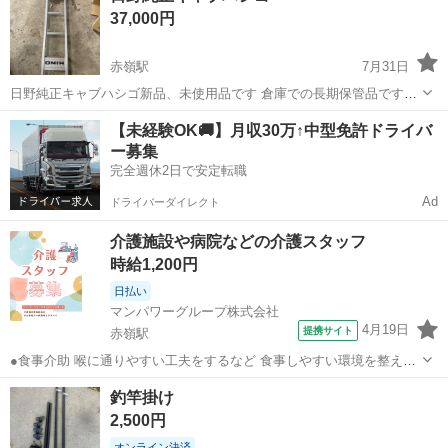
37,000円
赤嶺駅
7月31日
日野純正キャブハシゴ新品、未使用品です 倉庫での長期保管品ですの
で、神経質な方は ご遠慮下さい、定価182000円
沖縄
豊見城市
赤嶺駅
外装、車外用品
新品
【未経験OK🚚】月収30万↑中型免許ドライバ
ー募集
完全週休2日で安定転職
Ad
ドライバーダイレクト
介護施設や病院などの介護スタッフ
時給1,200円
日払い
マンパワーグループ株式会社
4月19日
提携サイト
赤嶺駅
●食事介助 喉に通りやすい工夫をするなど 食事しやすい環境を整える
料理を口まで運ぶ・お箸を持つサポートなど 食事のお手伝い ●排泄介
沖縄
糸満市
赤嶺駅
介護
釣竿掛け
助 トイレへの誘導 体勢・着替えなどのお手伝い ※利用者様によっ
2,500円
て、おむつ介助もあります...
オンライン決済