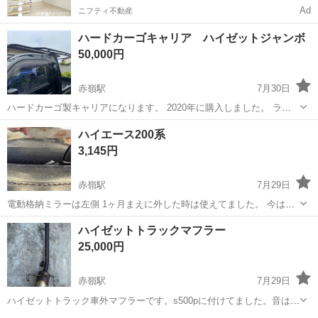
Ad
ニフティ不動産
ハードカーゴキャリア ハイゼットジャンボ
50,000円
赤嶺駅
7月30日
ハードカーゴ製キャリアになります。 2020年に購入しました。 ラプ
ターライナー施工してますが、サビが浮いてます。 現物確認後の購入
沖縄
糸満市
赤嶺駅
キャリア、ラック
ハイエース200系
検討でも問題ないです。 宜しくお願い致します。
3,145円
赤嶺駅
7月29日
電動格納ミラーは左側 1ヶ月まえに外した時は使えてました。 今は分
かりません。
沖縄
豊見城市
赤嶺駅
外装、車外用品
ハイゼットトラックマフラー
25,000円
赤嶺駅
7月29日
ハイゼットトラック車外マフラーです。s500pに付けてました。音は人
それぞれですがそんなに爆音ではないと思います。現物確認後、購入