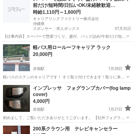
前だけ/短時間/日払いOK/未経験歓迎…
時給1,110円～1,600円
キャリアリンクファクトリー株式会社
沖縄県
スポンサー：求人ボックス
07月31日
【仕事内容】スーパーで惣菜づくり、盛付、パック詰め/午前だけ/短時
間/日払いOK/未経験歓迎/バックヤード/履歴書不要 <給与> 時給1110円
アルバイト・パート
軽バス用ロールーフキャリア ラック
～1600円 <勤務地> 沖縄県 沖縄市 「社員を企業に派遣して終わり」で
20,000円
はありません...
赤嶺駅
7月28日
軽バスのステンのキャリアです！ すぐ取り付けできます！取りに来れ
る方でお願いします
沖縄
糸満市
赤嶺駅
キャリア、ラック
インプレッサ フォグランプカバー(fog lamp
cover)
ロールーフキャリア
4,000円
赤嶺駅
7月27日
初めまして、ご覧いただきありがとうございます。 【社外フォグラン
プカバー】 ・メーカー不明 ・インプレッサ（GDB型） ＊純正品では
沖縄
那覇市
赤嶺駅
パーツ
200系クラウン用 テレビキャンセラー
ありませんのでご理解ください。 It is a non-genuine fog lamp ...