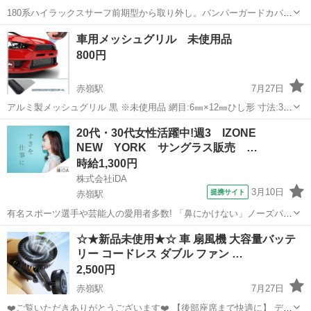
180系ハイラックスサーフ前期型から取り外し。バンパーガードカバ
ー？グリルガードカバー？メッシュグリル付き、使用感あり。メッシ
沖縄
那覇市
赤嶺駅
外装、車外用品
車用メッシュグリル 未使用品
ュ部にサビ有り ※カバーのみ。パイプは無しです。なかなか出てこ
ハイラックスサーフ
800円
ないパーツかも。 破損してる方や予備...
赤嶺駅
7月27日
アルミ製メッシュグリル 黒 ※未使用品 網目:6㎜×12㎜ひし形 寸法:33
㎝×100㎝ 希望の網目サイズを誤って購入しため出品します。 写真は
沖縄
糸満市
赤嶺駅
その他
20代・30代女性活躍中!週3 IZONE
某通販サイトの絵になりますが、実物は開封(写真4枚目)したのみで、
NEW YORK サングラス販売 …
未使用品に...
時給1,300円
株式会社iDA
3月10日
提携サイト
赤嶺駅
有名スポーツ選手や芸能人の愛用者多数! 「鼻にかけない」ノーズパッ
ドレスサングラスなど、心地よさと機能性にこだわったアイウェアを
沖縄
那覇市
赤嶺駅
その他
☆★新品未使用★☆ 車 扇風機 大容量バッテ
展開する「IZONE NEWYORK」で販売スタッフを募集◎ ・サングラ
リー コードレス ダブル ファン …
スの接客販売 ・レジ ...
2,500円
赤嶺駅
7月27日
❤️ご覧いただきありがとうございます❤️ 【後部座席まで快適に】 デュ