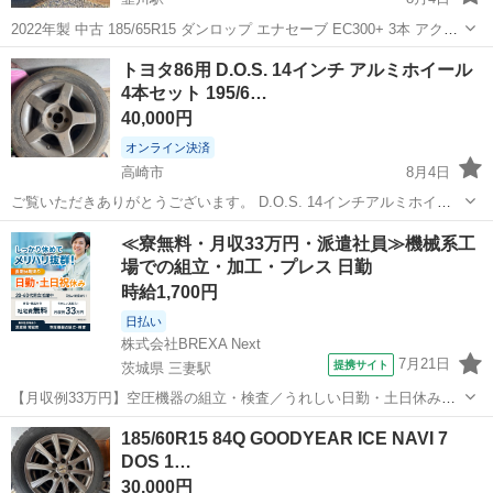
2022年製 中古 185/65R15 ダンロップ エナセーブ EC300+ 3本 アクア
シエンタなど 履き替えのため出品いたします。 ●状態 ・エア漏れなし
群馬
太田市
韮川駅
タイヤ、ホイール
トヨタ86用 D.O.S. 14インチ アルミホイール
・パンク、パンク修理痕なし ・2022年の4...
4本セット 195/6…
40,000円
オンライン決済
高崎市
8月4日
ご覧いただきありがとうございます。 D.O.S. 14インチアルミホイー
ル4本セットです。 【ホイール】 メーカー：D.O.S. サイズ：14インチ
群馬
高崎市
タイヤ、ホイール
14インチ
≪寮無料・月収33万円・派遣社員≫機械系工
4穴 【タイヤ】 BRIDGESTONE POTENZA サイズ：1...
場での組立・加工・プレス 日勤
時給1,700円
日払い
株式会社BREXA Next
7月21日
提携サイト
茨城県 三妻駅
【月収例33万円】空圧機器の組立・検査／うれしい日勤・土日休み／
無料の社宅付き◎ 人気の工場のお仕事 ◇空気圧制御機器製品の組立・
茨城
常総市
三妻駅
その他
185/60R15 84Q GOODYEAR ICE NAVI 7
検査作業◇ ・調整機器の組立作業 ★工場未経験者でも安心して働ける
DOS 1…
環境になります。 ★細...
30,000円