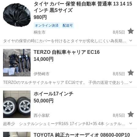
神奈川
相模原市
南橋本駅
その他
タイヤ カバー 保管 軽自動車 普通車 13 14 15
ト免許お持ちの方、活躍中！就業先食堂利用可★《神奈川県相模原
インチ 黒Sサイズ
市》 人気の工場のお仕事 ◇電...
980円
オンライン決済
配送可
桐生市
8月5日
タイヤの保管の時にカバーを付けるとタイヤが劣化しにくい為長期保
管に最適なアイテムです。また幅広い車種に対応可能で１３〜１５イ
群馬
桐生市
タイヤ、ホイール
タイヤ
TERZO 自転車キャリア EC16
ンチまでカバーし保管出来ちゃいます。なるべく送料無料でお届けし
14,000円
ます。返金や返品キャンセルなども出来ま...
伊勢崎市
8月5日
TERZOのマルチサイクルキャリア EC16です。 子供の送迎で使おうと
買いましたが、2回ほど使用し、その後は物置にしまっていました。
群馬
伊勢崎市
キャリア、ラック
TERZO
ホイール17インチ
別売りのバイクビームも付けます。 SUVのリアにつけていました。使
50,000円
う時だけつけるようにし...
西小泉駅
8月5日
超希少 シュテルンシュミーデR16S 17インチ8J+35 4本 シュテルン
シュミーデ R16S 17インチ 8J+35 17インチのシルバー5スポークホ
群馬
邑楽郡
西小泉駅
タイヤ、ホイール
17インチ
TOYOTA 純正カーオーディオ 08600-00P10
イールセット タイヤは溝が無いのでおまけになります。 215 45...