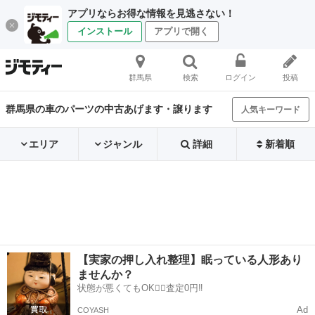
アプリならお得な情報を見逃さない！
インストール
アプリで開く
群馬県
検索
ログイン
投稿
群馬県の車のパーツの中古あげます・譲ります
人気キーワード
エリア
ジャンル
詳細
新着順
【実家の押し入れ整理】眠っている人形あり
ませんか？
状態が悪くてもOK🙆‍♀️査定0円‼️
Ad
COYASH