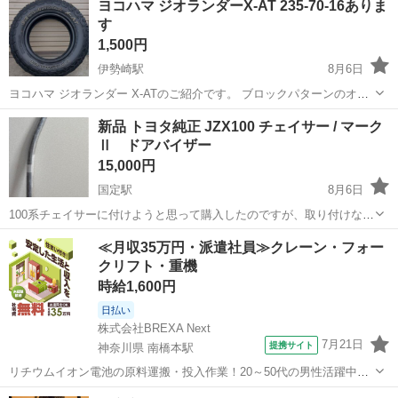
ヨコハマ ジオランダーX-AT 235-70-16ありま
ルはマイナス端子（-）へ接続します。 新品の価格相場1,500円 〜
す
3,500円前後ECサイ...
1,500円
伊勢崎駅
8月6日
ヨコハマ ジオランダー X-ATのご紹介です。 ブロックパターンのオー
ルテレーンタイヤ サイズは235-70-16 104/1010 6PR 4本セット 状態
群馬
伊勢崎市
伊勢崎駅
タイヤ、ホイール
新品 トヨタ純正 JZX100 チェイサー / マーク
やタイヤ山は写真を参考にしてください。 2本は段減りあり...
Ⅱ ドアバイザー
15,000円
国定駅
8月6日
100系チェイサーに付けようと思って購入したのですが、取り付けない
まま部屋に保管していました。 左右2枚セットになります。 新品未使
群馬
伊勢崎市
国定駅
外装、車外用品
チェイサー
≪月収35万円・派遣社員≫クレーン・フォー
用になります。
クリフト・重機
時給1,600円
日払い
株式会社BREXA Next
7月21日
提携サイト
神奈川県 南橋本駅
リチウムイオン電池の原料運搬・投入作業！20～50代の男性活躍中★
ワンルーム寮完備！赴任旅費会社負担！年間休日130日★フォークリフ
神奈川
相模原市
南橋本駅
その他