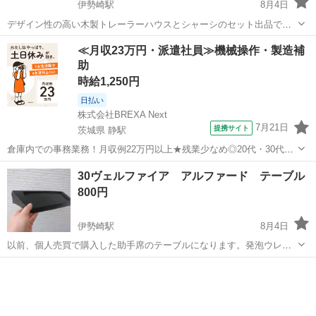
伊勢崎駅
8月4日
デザイン性の高い木製トレーラーハウスとシャーシのセット出品で
す。 * シャーシ購入：2024年7月31日 * ハウス製作：2024年11月17日
群馬
伊勢崎市
伊勢崎駅
その他
≪月収23万円・派遣社員≫機械操作・製造補
* 状態：ほぼ未使用 屋外保管による木材の自然な経年変化はあります
助
が、木の...
時給1,250円
日払い
株式会社BREXA Next
7月21日
提携サイト
茨城県 静駅
倉庫内での事務業務！月収例22万円以上★残業少なめ◎20代・30代・
40代の男女活躍中！空調完備で快適作業★食堂利用可◎マイカー通勤
茨城
常陸大宮市
静駅
その他
30ヴェルファイア アルファード テーブル
OK◎無料駐車場完備！《茨城県常陸大宮市》 人気の工場のお仕事 ◇
800円
電子部品製造倉庫内の事務...
伊勢崎駅
8月4日
以前、個人売買で購入した助手席のテーブルになります。発泡ウレタ
ンで作られており、両面テープで貼るだけです。車検も大丈夫でし
群馬
伊勢崎市
伊勢崎駅
内装、インテリア
個人
た。値下げしました。