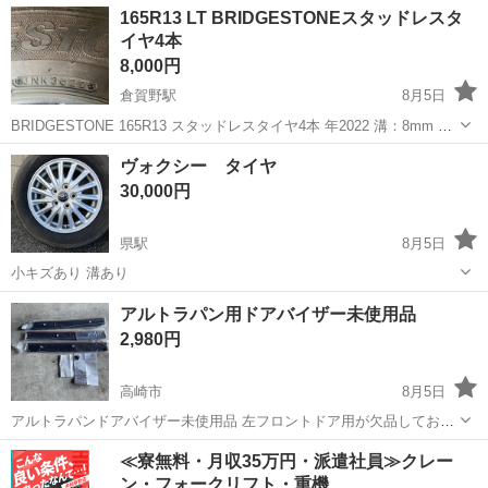
群馬
高崎市
倉賀野駅
タイヤ、ホイール
165R13 LT BRIDGESTONEスタッドレスタ
本 16インチから17インチまで 8000円4本 18インチま...
イヤ4本
スタッドレスタイヤ
8,000円
倉賀野駅
8月5日
BRIDGESTONE 165R13 スタッドレスタイヤ4本 年2022 溝：8mm ヒ
ビ割れ、パンク修理無し タイヤ組替価格 12から15インまで 4000円4
群馬
高崎市
倉賀野駅
タイヤ、ホイール
ヴォクシー タイヤ
本 16インチから17インチまで 8000円4本 18インチ...
BRIDGESTONE
30,000円
県駅
8月5日
小キズあり 溝あり
群馬
邑楽郡
県駅
タイヤ、ホイール
アルトラパン用ドアバイザー未使用品
2,980円
高崎市
8月5日
アルトラパンドアバイザー未使用品 左フロントドア用が欠品しており
ます。 運転席側 後部座席左右 の３点となります。 取り付けブラケッ
群馬
高崎市
外装、車外用品
ドアバイザー
≪寮無料・月収35万円・派遣社員≫クレー
ト６個です。 アルトラパン ´０８.１１〜
ン・フォークリフト・重機