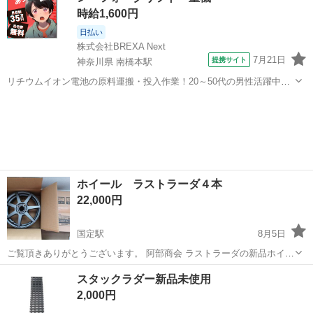
時給1,600円
日払い
株式会社BREXA Next
7月21日
提携サイト
神奈川県 南橋本駅
リチウムイオン電池の原料運搬・投入作業！20～50代の男性活躍中★
ワンルーム寮完備！赴任旅費会社負担！年間休日130日★フォークリフ
神奈川
相模原市
南橋本駅
その他
ト免許お持ちの方、活躍中！就業先食堂利用可★《神奈川県相模原
市》 人気の工場のお仕事 ◇電...
ホイール ラストラーダ４本
22,000円
国定駅
8月5日
ご覧頂きありがとうございます。 阿部商会 ラストラーダの新品ホイー
ル4本セットになります。 1本だけ仮装着しましたが、丁寧に取り外し
群馬
伊勢崎市
国定駅
タイヤ、ホイール
スタックラダー新品未使用
しました。 購入しましたが、使う目処が先になりそうなので出品で
2,000円
す。 サイズなどの細かい表...