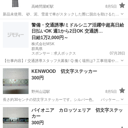
高崎問屋町駅
8月5日
新品未使用。 砂、泥、雪道で車がスタックした際に脱出を助けるため
のスタックラダー（トラクションマット）です。類似品として、アス
群馬
高崎市
高崎問屋町駅
アクセサリー
警備・交通誘導/ミドルシニア活躍中超高日給
トロプロダクツのヘビーデューティー緊急脱出用ラダーなどが販売さ
日払いOK 週1から2日OK 交通誘…
れています。タイヤの下に敷いて接地抵...
日給1万2,000円～
株式会社MSK
群馬県
スポンサー：求人ボックス
07月28日
【仕事内容】/ 交通誘導スタッフ大募集! Q.働く場所は? 工事現場や駐
車場、イベント会場など。 国際的なスポーツ大会の警備も 行っていま
アルバイト・パート
KENWOOD 切文字ステッカー
した! Q.交通誘導スタッフって何するの? 先輩の指示に従って、 看板
300円
やカラーコーンの設置や...
野州山辺駅
8月5日
長さ約30センチの切文字ステッカーです。シルバー色。 パッケージ
から出してありませんので未使用品です。
群馬
太田市
野州山辺駅
その他
ステッカー
パイオニア カロッツェリア 切文字ステッ
カー
300円