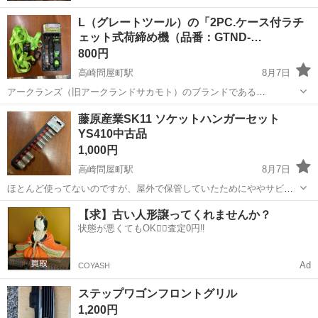
L（グレートツール）の「2PC.ケース付ラチ
ェット式荷締め機（品番：GTND-…
800円
高崎問屋町駅
8月7日
アークランズ（旧アークランドサカモト）のブランドである
GREATTOOL（グレートツール）の「2PC.ケース付ラチェット式荷締
群馬
高崎市
高崎問屋町駅
キャリア、ラック
藤原産業SK11 ソケットハンガーセット
め機（品番：GTND-25W）」です。 片方だけ1回使いました ラチェッ
YS410中古品
ラチェット
ト構造により、軽い力で...
1,000円
高崎問屋町駅
8月7日
ほとんど使ってないのですが、屋外で保管していたためにややサビあ
り。パーツが3個ほどかけております。揃っているサイズは 10、12、
群馬
高崎市
高崎問屋町駅
メンテナンス用品
【求】古い人形譲ってくれませんか？
13、14、15、21、22、24の8サイズです 17、19が欠けているサイズで
状態が悪くてもOK🙆‍♀️査定0円‼️
す 藤原産...
Ad
COYASH
ステップワゴンフロントグリル
1,200円