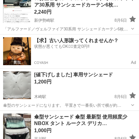
ア30系用 サンシェードカーテン6枚…
サンシェード
置でき、暑い時期の車内温...
2,240円
新伊勢崎駅
8月6日
「アルファード／ヴェルファイア30系用 サンシェードカーテン6枚セ
ット」です。 車乗り換えのため出品します。 使用期間短めで、目立つ
群馬
伊勢崎市
新伊勢崎駅
アクセサリー
カーテン
【求】古い人形譲ってくれませんか？
汚れ・破れなし。状態良好です。 車中泊・日よけ・プライバシー対策
状態が悪くてもOK🙆‍♀️査定0円‼️
にかなり便利です。 取り付...
Ad
COYASH
[値下げしました] 車用サンシェード
1,200円
木崎駅
8月6日
傘型のサンシェードになります。 平置きで一番長い所で横が約
150cm、縦が約80cmくらいです。 メーカー不明品ですが未使用で
群馬
太田市
木崎駅
アクセサリー
傘型サンシェード 傘型 最新型 使用頻度少
す。 自宅保管で箱等はありません。 どの車種が合うかは不明ですので
NBOX タント ルークス デリカ…
事前に長さを測ってからのご購入...
1,000円
韮川駅
8月6日