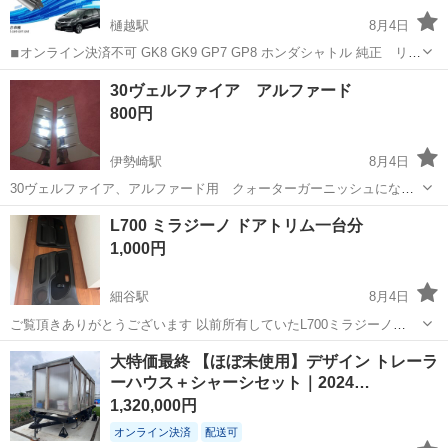
樋越駅
8月4日
◾︎オンライン決済不可 GK8 GK9 GP7 GP8 ホンダシャトル 純正 リ
ア ワイパーゴム セット購入したのですが リアのみ純正ではなく使用
群馬
前橋市
樋越駅
外装、車外用品
ワイパー
30ヴェルファイア アルファード
しませんでした 【対応車種】 ホンダ シャトル 【対応年式】 H27....
800円
伊勢崎駅
8月4日
30ヴェルファイア、アルファード用 クォーターガーニッシュになり
ます。傷等ありません。両面テープで貼り付けるだけです。
群馬
伊勢崎市
伊勢崎駅
パーツ
ありません
L700 ミラジーノ ドアトリム一台分
1,000円
細谷駅
8月4日
ご覧頂きありがとうございます 以前所有していたL700ミラジーノ
（後期）のドアトリム一台分になります 多少の傷はありますが割れや
群馬
太田市
細谷駅
内装、インテリア
大特価最終 【ほぼ未使用】デザイン トレーラ
欠けはありません
ーハウス＋シャーシセット｜2024…
1,320,000円
オンライン決済
配送可