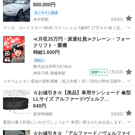
800,000円
オンライン決済
本中野駅
8月6日
マツダ ロードスター NA8C Vスペシャル 5速MT 17万キロ 軽く試運
転しましたがこれと言って大きな不具合は無さそうです！ エンジン・
群馬
邑楽郡
本中野駅
車のパーツ
≪月収35万円・派遣社員≫クレーン・フォー
ミッション・ブレーキなど大まかな動作は確認しています。 パワス
クリフト・重機
テ・エアコン・ＡＢＳ...
時給1,600円
日払い
株式会社BREXA Next
7月21日
提携サイト
神奈川県 南橋本駅
リチウムイオン電池の原料運搬・投入作業！20～50代の男性活躍中★
ワンルーム寮完備！赴任旅費会社負担！年間休日130日★フォークリフ
神奈川
相模原市
南橋本駅
その他
☆お値引き☆【美品】車用サンシェード 傘型
ト免許お持ちの方、活躍中！就業先食堂利用可★《神奈川県相模原
LLサイズ アルファード/ヴェルフ…
市》 人気の工場のお仕事 ◇電...
640円
新伊勢崎駅
8月6日
夏前の暑さ対策にいかがでしょうか？ 車買い替えのため出品します。
アルファード・ヴェルファイア30系で使用していました。 使用期間短
群馬
伊勢崎市
新伊勢崎駅
内装、インテリア
☆お値引き☆ 「アルファード／ヴェルファイ
めで、まだまだお使いいただけます。 傘のように開くだけで簡単に設