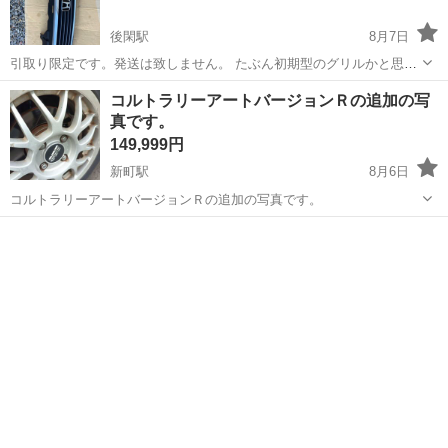
後閑駅
8月7日
引取り限定です。発送は致しません。 たぶん初期型のグリルかと思い
ます。
群馬
利根郡
後閑駅
外装、車外用品
フロントグリル
コルトラリーアートバージョンＲの追加の写
真です。
149,999円
新町駅
8月6日
コルトラリーアートバージョンＲの追加の写真です。
群馬
佐波郡
新町駅
その他