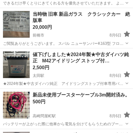
できるだけ早くとりにきてくれる方を優先させていただきます。 よろ
しくおねがいします。
群馬
みどり市
阿左美駅
外装、車外用品
ドアミラー
当時物 旧車 新品ガラス クラシックカー 絶
版車
20,000円
前橋市
8月6日
ご閲覧ありがとうございます。 スバル ニューサンバーK163型 フロン
トガラス ダイハツ ハイゼットS35型 フロントガラス スバルR−2 リア
群馬
前橋市
外装、車外用品
値下げしました★2024年製★中古ダイハツ純
ガラス？ スバル レックスK23型？ フロントガラス 全て新品未使用 ...
正 M42アイドリング ストップ付…
2,500円
太田駅
8月6日
★2024年製★中古ダイハツ純正 アイドリングストップ付車専用バッ
テリー M-42 ミライースにつけてました。 先日（7/24）に車検を機
群馬
太田市
太田駅
メンテナンス用品
新品未使用ブースターケーブル3m開封済み。
に交換しました。外したばかりです。 2年前にディーラーにて取付
500円
後、距...
高崎問屋町駅
8月6日
バッテリーが上がった際に他車から電気を分けてもらうためのブース
ターケーブルです。赤色のケーブルはプラス端子（+）、黒色のケーブ
群馬
高崎市
高崎問屋町駅
セキュリティ用品