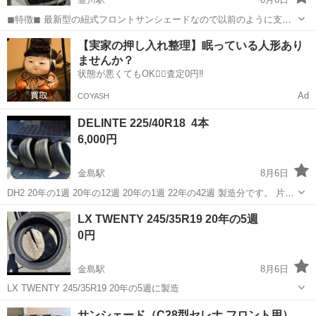
◼︎特徴◼︎ 最新型の紐式フロントサンシェードなので以前のように支柱
でダッシュボードやナビが傷、破損しにくいような仕様となっていま
群馬
太田市
韮川駅
内装、インテリア
【実家の押し入れ整理】眠っている人形あり
す。 ◼︎試着参考車◼︎ スペーシアmk53sの取付画像です。 従いまして、
ませんか？
タント...
状態が悪くてもOK🙆‍♀️査定0円‼️
Ad
COYASH
DELINTE 225/40R18 4本
6,000円
金島駅
8月6日
DH2 20年の1週 20年の12週 20年の1週 22年の42週 製造分です。 片べ
りあります。 DELINTE 225/40R18
群馬
渋川市
金島駅
タイヤ、ホイール
LX TWENTY 245/35R19 20年の5週
0円
金島駅
8月6日
LX TWENTY 245/35R19 20年の5週に製造
群馬
渋川市
金島駅
タイヤ、ホイール
サンシェード（C28型セレナ フロント用）