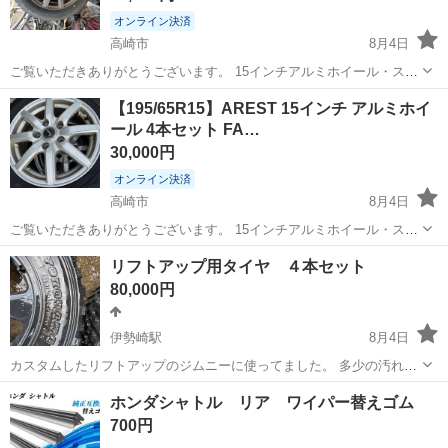
オンライン決済
高崎市
8月4日
ご覧いただきありがとうございます。 15インチアルミホイール・スタ
ッドレスタイヤ4本セットです。 【ホイール】 メーカー：DOS サイ
群馬
高崎市
セーフティ、チャイルドシート
GOODYEAR
【195/65R15】AREST 15インチ アルミホイ
ズ：15インチ 穴数：5穴 【タイヤ】 メーカー：GOODYEAR ICE
ール 4本セット FA…
NAVI...
30,000円
オンライン決済
高崎市
8月4日
ご覧いただきありがとうございます。 15インチアルミホイール・スタ
ッドレスタイヤ4本セットです。 【ホイール】 メーカー：AREST サ
群馬
高崎市
セーフティ、チャイルドシート
リフトアップ用タイヤ ４本セット
イズ：15インチ 穴数：5穴 【タイヤ】 メーカー：FALKEN サイズ：
80,000円
195/...
伊勢崎駅
8月4日
カスタムしたリフトアップのジムニーに使ってました。 多少の汚れは
ありますが磨けば綺麗になります。 バリは多く残っていてまだ全然使
群馬
佐波郡
伊勢崎駅
タイヤ、ホイール
ホンダシャトル リア ワイパー替えゴム
用できます。 195R/16C ４本セット すぐ持っていってくれる方優先で
700円
す