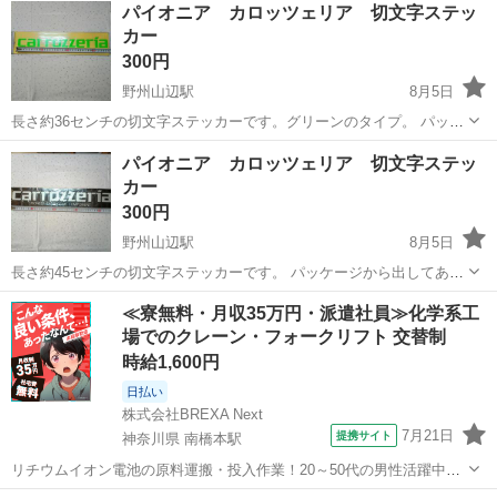
パイオニア カロッツェリア 切文字ステッ
カー
300円
野州山辺駅
8月5日
長さ約36センチの切文字ステッカーです。グリーンのタイプ。 パッケ
ージから出してありませんので未使用品です。
群馬
太田市
野州山辺駅
その他
ステッカー
パイオニア カロッツェリア 切文字ステッ
カー
300円
野州山辺駅
8月5日
長さ約45センチの切文字ステッカーです。 パッケージから出してあり
ませんので未使用品です。
群馬
太田市
野州山辺駅
その他
ステッカー
≪寮無料・月収35万円・派遣社員≫化学系工
場でのクレーン・フォークリフト 交替制
時給1,600円
日払い
株式会社BREXA Next
7月21日
提携サイト
神奈川県 南橋本駅
リチウムイオン電池の原料運搬・投入作業！20～50代の男性活躍中★
ワンルーム寮完備！赴任旅費会社負担！年間休日130日★フォークリフ