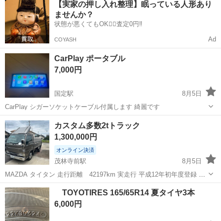
【実家の押し入れ整理】眠っている人形あり
ト免許お持ちの方、活躍中！就業先食堂利用可★《神奈川県相模原
ませんか？
市》 人気の工場のお仕事 ◇電...
状態が悪くてもOK🙆‍♀️査定0円‼️
Ad
COYASH
CarPlay ポータブル
7,000円
国定駅
8月5日
CarPlay シガーソケットケーブル付属します 綺麗です
群馬
伊勢崎市
国定駅
カーナビ、テレビ
カスタム多数2tトラック
1,300,000円
オンライン決済
茂林寺前駅
8月5日
MAZDA タイタン 走行距離 42197km 実走行 平成12年初年度登録 現
車を確認してから購入ください
群馬
館林市
茂林寺前駅
その他
TOYOTIRES 165/65R14 夏タイヤ3本
6,000円