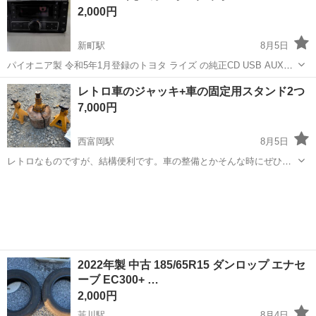
2,000円
新町駅
8月5日
パイオニア製 令和5年1月登録のトヨタ ライズ の純正CD USB AUX
FM AM ラジオ デッキ カバー付き 令和8年6月10日にトヨタ認定中古車
群馬
佐波郡
新町駅
カーオーディオ
レトロ車のジャッキ+車の固定用スタンド2つ
で購入したトヨタ ライズに附属していたもの 玉村町まで、できるだけ
7,000円
早...
西富岡駅
8月5日
レトロなものですが、結構便利です。車の整備とかそんな時にぜひ使
ってください。
群馬
富岡市
西富岡駅
メンテナンス用品
2022年製 中古 185/65R15 ダンロップ エナセ
ーブ EC300+ …
2,000円
韮川駅
8月4日