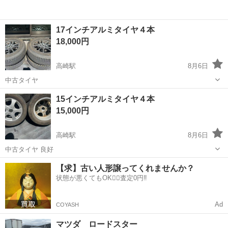
17インチアルミタイヤ４本
18,000円
高崎駅
8月6日
中古タイヤ
群馬
高崎市
高崎駅
タイヤ、ホイール
17インチ
15インチアルミタイヤ４本
15,000円
高崎駅
8月6日
中古タイヤ 良好
群馬
高崎市
高崎駅
タイヤ、ホイール
【求】古い人形譲ってくれませんか？
状態が悪くてもOK🙆‍♀️査定0円‼️
Ad
COYASH
マツダ ロードスター