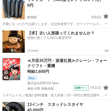
0円
館林駅
8月6日
不要になったのでお譲りします。ほぼ未使用です。オートアールズで
購入しました。
群馬
館林市
館林駅
アクセサリー
【求】古い人形譲ってくれませんか？
状態が悪くてもOK🙆‍♀️査定0円‼️
Ad
COYASH
≪月収35万円・派遣社員≫クレーン・フォー
クリフト・重機
時給1,600円
日払い
株式会社BREXA Next
7月21日
提携サイト
神奈川県 南橋本駅
リチウムイオン電池の原料運搬・投入作業！20～50代の男性活躍中★
ワンルーム寮完備！赴任旅費会社負担！年間休日130日★フォークリフ
神奈川
相模原市
南橋本駅
その他
13インチ スタッドレスタイヤ
ト免許お持ちの方、活躍中！就業先食堂利用可★《神奈川県相模原
40,000円
市》 人気の工場のお仕事 ◇電...