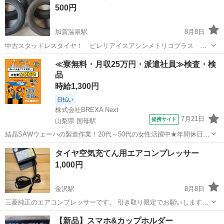
500円
加賀温泉駅
8月8日
中古スタッドレスタイヤ！ ピレリアイスアシンメトリコプラス
175/65R15 2021年式 溝約5mm 約4mm 多少ひび割れ有り。 ノー
石川
加賀市
加賀温泉駅
車のパーツ
≪寮無料・月収25万円・派遣社員≫検査・検
クレームノーリターンでお願いします。
品
時給1,300円
日払い
株式会社BREXA Next
7月21日
提携サイト
山梨県 国母駅
結晶SAWウェーハの製造作業！20代～50代の女性活躍中★年間休日
120日＆土日祝休み！クリーンルーム内でのお仕事！日払い制度利用可
山梨
国母駅
その他
タイヤ空気充てん用エアコンプレッサー
◎正社員登用制度あり！マイカー通勤可！《山梨県中巨摩郡昭和町》
1,000円
人気の工場のお仕事 ◇結晶...
金沢駅
8月8日
三菱純正のエアコンプレッサーです。 引き取り限定でお願いします。
金沢市のコンビニ等で渡せたらと思ってます。 電源のコードがボロボ
石川
金沢市
金沢駅
その他
【新品】スマホ&カップホルダー
ロだったので一度交換していてコードが収まりません。 動作確認はし