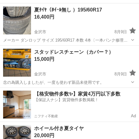
夏ﾀｲﾔ（ﾎｲｰﾙ無し ）195/60R17
16,400円
金沢市
8月9日
メーカー ダンロップ サイズ 195/60R17 本数 4本〔一本パンク修理済
み〕 製造年 2023 状態 室内保管でヒビ割れもなく、溝6mmとめっちゃ
石川
金沢市
タイヤ、ホイール
スタッドレスチェーン（カバー？）
良い状態です。 ご興味のある方ご連絡をお待ちしてます。お引渡し場
15,000円
所は平...
金沢市
8月9日
念の為購入しましたが、一度も使わず新品未使用です。
石川
金沢市
外装、車外用品
【格安物件多数✨】家賃4万円以下多数
【保証人ナシ】賃貸物件多数掲載！
Ad
ニフティ不動産
ホイール付き夏タイヤ
20,000円