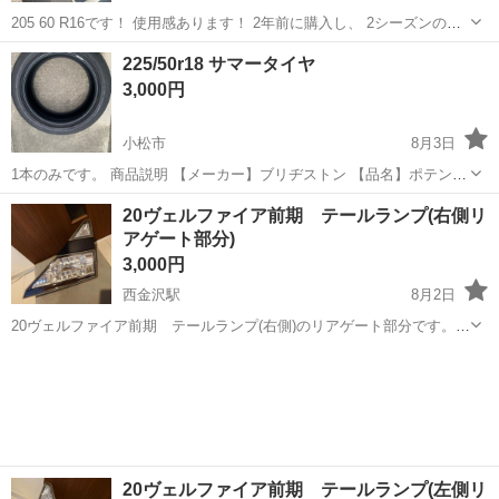
205 60 R16です！ 使用感あります！ 2年前に購入し、 2シーズンのみ
使用 一年間の走行距離が、8000kmなので、 冬はその半分も走ってい
石川
白山市
松任駅
タイヤ、ホイール
スノータイヤ
225/50r18 サマータイヤ
ません！ 取りに来ていただける方のみお願いします
3,000円
小松市
8月3日
1本のみです。 商品説明 【メーカー】ブリヂストン 【品名】ポテンザ
【サイズ】225/50R18 【製造年数】2023年製 【状態】ほとんど使用し
石川
小松市
タイヤ、ホイール
20ヴェルファイア前期 テールランプ(右側リ
ていない為まだまだ使えると思います
アゲート部分)
3,000円
西金沢駅
8月2日
20ヴェルファイア前期 テールランプ(右側)のリアゲート部分です。
不要になった為、出品します。 他サイトでも出品してますので、問い
石川
金沢市
西金沢駅
パーツ
テール
合わせ頂いたタイミングで売れてしまっている可能性もあります。
20ヴェルファイア前期 テールランプ(左側リ