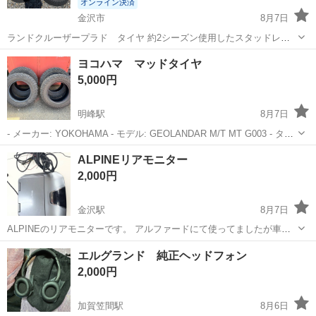
オンライン決済
金沢市
8月7日
ランドクルーザープラド タイヤ 約2シーズン使用したスタッドレス
タイヤです。 走行距離は約3000〜4000キロ程になります。 メーカ
石川
金沢市
タイヤ、ホイール
プラド
ヨコハマ マッドタイヤ
ー ダンロップウィンターマックス 265／60／18インチ ナット付き。
5,000円
状態は画像...
明峰駅
8月7日
- メーカー: YOKOHAMA - モデル: GEOLANDAR M/T MT G003 - タイ
ヤサイズ: 17インチ - セット内容: 4本セット - 状態: 残り溝少なめ LT
石川
小松市
明峰駅
タイヤ、ホイール
ALPINEリアモニター
265/65 R 17 10PR ...
2,000円
金沢駅
8月7日
ALPINEのリアモニターです。 アルファードにて使ってましたが車体
売却とともに外したので欲しい方にお譲りします。リモコン探せばど
石川
金沢市
金沢駅
カーオーディオ
エルグランド 純正ヘッドフォン
こかにあります。通電、動作確認済みです
2,000円
加賀笠間駅
8月6日