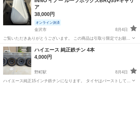
INNO イノー ルーフボックスBRQ55+キャリ
2019年製になります。 必ず、...
ア
38,000円
オンライン決済
金沢市
8月4日
ご覧いただきありがとうございます。 この商品は引取り限定でお願い
します。 近場ならガソリン代のみで配送します。 INNO（イノー）の
石川
金沢市
キャリア、ラック
ハイエース 純正鉄チン 4本
ルーフボックス55 BRQ55 ホワイトと、CX-5に適合したルーフキャリ
4,000円
アとバーのセット...
野町駅
8月4日
ハイエース純正15インチ鉄チンになります。 タイヤはバーストしてる
ので交換前提でお願いします。
石川
金沢市
野町駅
タイヤ、ホイール