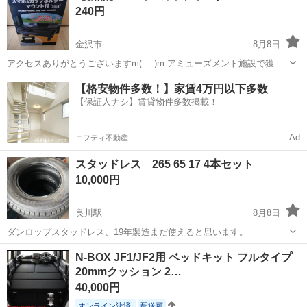
240円
ていますがタイヤに直接空気...
金沢市
8月8日
アクセスありがとうございますm(_ _)m アミューズメント施設で獲得
したものです よろしくお願いしますm(_ _)m
石川
金沢市
その他
新品
【格安物件多数！】家賃4万円以下多数
【保証人ナシ】賃貸物件多数掲載！
Ad
ニフティ不動産
スタッドレス 265 65 17 4本セット
10,000円
良川駅
8月8日
ダンロップスタッドレス、19年製造まだ使えると思います。
石川
鹿島郡
良川駅
タイヤ、ホイール
スタッドレス
N-BOX JF1/JF2用 ベッドキット フルタイプ
20mmクッション 2…
40,000円
オンライン決済
配送可