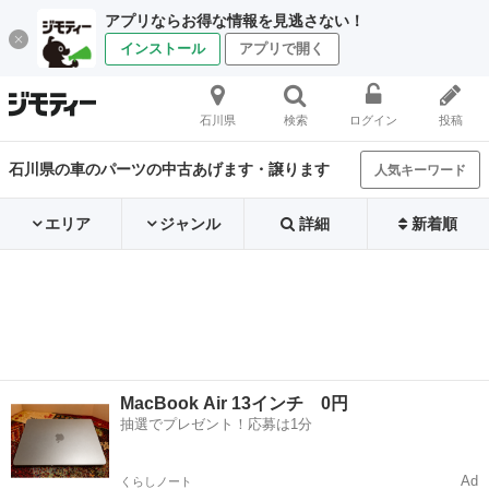
アプリならお得な情報を見逃さない！
インストール
アプリで開く
石川県
検索
ログイン
投稿
石川県の車のパーツの中古あげます・譲ります
人気キーワード
エリア
ジャンル
詳細
新着順
MacBook Air 13インチ 0円
抽選でプレゼント！応募は1分
Ad
くらしノート