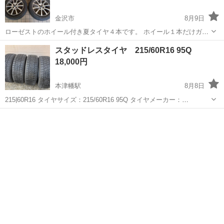
金沢市
8月9日
ローゼストのホイール付き夏タイヤ４本です。 ホイール１本だけガリ
傷有りで直してあります。 今年履いてないので、夏タイヤ、もう１シ
石川
金沢市
タイヤ、ホイール
スタッドレスタイヤ 215/60R16 95Q
ーズン行けると思います。
18,000円
本津幡駅
8月8日
215|60R16 タイヤサイズ：215/60R16 95Q タイヤメーカー：
GOODYEAR/グッドイヤー タイヤパターン：ICENAVI 6 年式：2019年
石川
河北郡
本津幡駅
タイヤ、ホイール
タイヤ
製造 100円玉の1がしっかり隠れていますのでまだまだ溝あ...