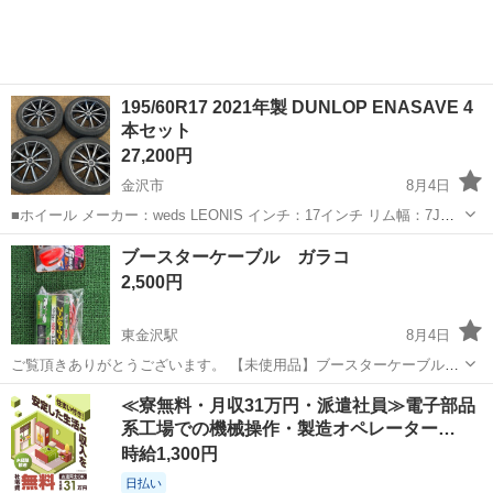
195/60R17 2021年製 DUNLOP ENASAVE 4
本セット
27,200円
金沢市
8月4日
■ホイール メーカー：weds LEONIS インチ：17インチ リム幅：7J
PCD：100 インセット：+45 穴数：4穴 ハブ径：65 ■タイヤ メーカ
石川
金沢市
タイヤ、ホイール
LEONIS
ブースターケーブル ガラコ
ー：DUNLOP ブランド：ENASAVE EC204 サイズ...
2,500円
東金沢駅
8月4日
ご覧頂きありがとうございます。 【未使用品】ブースターケーブルと
ガラコのセットです。 使う予定が無くなった為出品しました。 ブース
石川
金沢市
東金沢駅
メンテナンス用品
≪寮無料・月収31万円・派遣社員≫電子部品
ターケーブルは車に積んでおいて損は無いです！ ブースターケーブル
系工場での機械操作・製造オペレーター…
仕様 12Vおよび24V車に...
時給1,300円
日払い