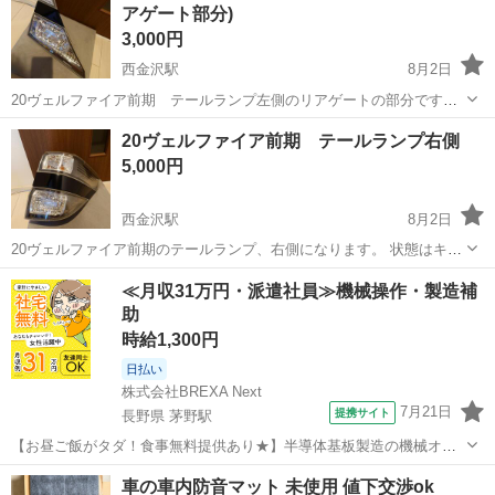
アゲート部分)
3,000円
西金沢駅
8月2日
20ヴェルファイア前期 テールランプ左側のリアゲートの部分です。
不要になった為、出品します。 他サイトでも出品してますので、問い
石川
金沢市
西金沢駅
パーツ
テール
20ヴェルファイア前期 テールランプ右側
合わせ頂いたタイミングで売れてしまっている可能性もあります。
5,000円
西金沢駅
8月2日
20ヴェルファイア前期のテールランプ、右側になります。 状態はキレ
イで、パッと見、大きな傷はありません。 不要になった為、出品しま
石川
金沢市
西金沢駅
パーツ
≪月収31万円・派遣社員≫機械操作・製造補
す。 他サイトでも出品してますので、問い合わせ頂いたタイミングで
助
売れてしまっている可能性も...
時給1,300円
日払い
株式会社BREXA Next
7月21日
提携サイト
長野県 茅野駅
【お昼ご飯がタダ！食事無料提供あり★】半導体基板製造の機械オペ
レーターや検査作業！未経験活躍中★カップル＆友達同士の応募OK！
長野
茅野市
茅野駅
その他
車の車内防音マット 未使用 値下交渉ok
赴任旅費会社負担★嬉しい無料送迎◎正社員登用制度あり！マイカー