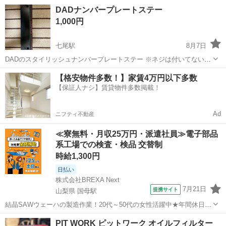
合になります。 よろしくお願いいたします。
石川
加賀市
タイヤ、ホイール
ブリヂストン
DADナンバープレートステー
1,000円
七尾駅
8月7日
DADのスタイリッシュナンバープレートステー ※ネジは付いてないの
で各自でご準備ください 値下げ交渉ok! 定価3,850円 質問等あればお
石川
七尾市
七尾駅
内装、インテリア
【格安物件多数！】家賃4万円以下多数
気軽にどうぞ
【保証人ナシ】賃貸物件多数掲載！
Ad
ニフティ不動産
≪寮無料・月収25万円・派遣社員≫電子部品
系工場での検査・検品 交替制
時給1,300円
日払い
株式会社BREXA Next
7月21日
提携サイト
山梨県 国母駅
結晶SAWウェーハの製造作業！20代～50代の女性活躍中★年間休日
120日＆土日祝休み！クリーンルーム内でのお仕事！日払い制度利用可
山梨
国母駅
その他
PIT WORK ピットワーク オイルフィルター
◎正社員登用制度あり！マイカー通勤可！《山梨県中巨摩郡昭和町》