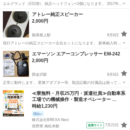
エルグランド（E52形） 純正ヘッドフォン×2個になります。 2017年式
のエルグランドのもので純正オプション品です。 新品未使用のため、
石川
能美市
加賀笠間駅
車のパーツ
セット
アトレー純正スピーカー
フィルムも付いたままとなっています。 2つセットでの出品となりま
2,000円
す。 他車だと...
能美根上駅
8月6日
現行アトレーの純正スピーカー左右セットになります。 新車納入時に
取り外したもので、未使用品です。 箱に入ったものを一度取り出し撮
石川
能美市
能美根上駅
カーオーディオ
アトレー
エマーソン エアーコンプレッサー EM-242
影し、 また箱に戻しただけです。 使用しないので出品します。 取引
2,000円
はこちらまで来て頂いて...
西金沢駅
8月6日
正常に動作します。 変換アダプター等、取説記載の付属品は揃ってい
ます。 外箱に傷みあります。 【引渡方法】 IRいしかわ鉄道・西金沢
石川
金沢市
西金沢駅
メンテナンス用品
≪寮無料・月収25万円・派遣社員≫自動車系
駅西口で直接のお渡しとなります。 取引日時は午前9:00～午後3:00で
工場での機械操作・製造オペレーター …
平日...
時給1,230円
日払い
株式会社BREXA Next
7月21日
提携サイト
長野県 南松本駅