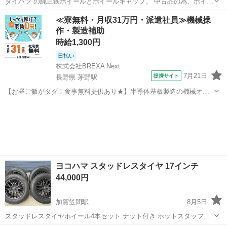
ダイハツ の純正鉄ホイールとホイールキャップ。 中古品の為、ホイー
ルキャップ、鉄ホイールに傷あります。 スタッドレスのホイールに最
石川
羽咋市
羽咋駅
タイヤ、ホイール
≪寮無料・月収31万円・派遣社員≫機械操
適です。
作・製造補助
時給1,300円
日払い
株式会社BREXA Next
7月21日
提携サイト
長野県 茅野駅
【お昼ご飯がタダ！食事無料提供あり★】半導体基板製造の機械オペ
レーターや検査作業！未経験活躍中★カップル＆友達同士の応募OK！
長野
茅野市
茅野駅
その他
赴任旅費会社負担★嬉しい無料送迎◎正社員登用制度あり！マイカー
通勤OK！無料駐車場完備！《長野県茅...
ヨコハマ スタッドレスタイヤ 17インチ
44,000円
加賀笠間駅
8月5日
スタッドレスタイヤホイール4本セット ナット付き ホットスタッフェ
クシーダ E05 ブラックVer.メタリック ブラック（MBK）17インチ