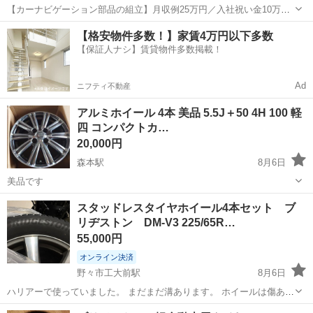
【カーナビゲーション部品の組立】月収例25万円／入社祝い金10万
円！／うれしい土日祝休み★年間休日125日／稼げる夜勤専属！日払い
長野
松本市
南松本駅
その他
【格安物件多数！】家賃4万円以下多数
OK！ 人気の工場のお仕事 ◇カーナビゲーション部品の組立◇ ■ 業務
【保証人ナシ】賃貸物件多数掲載！
内容 車載用カーナビゲ...
Ad
ニフティ不動産
アルミホイール 4本 美品 5.5J＋50 4H 100 軽
四 コンパクトカ…
20,000円
森本駅
8月6日
美品です
石川
金沢市
森本駅
タイヤ、ホイール
スタッドレスタイヤホイール4本セット ブ
リヂストン DM-V3 225/65R…
55,000円
オンライン決済
野々市工大前駅
8月6日
ハリアーで使っていました。 まだまだ溝あります。 ホイールは傷あり
です。
石川
野々市市
野々市工大前駅
タイヤ、ホイール