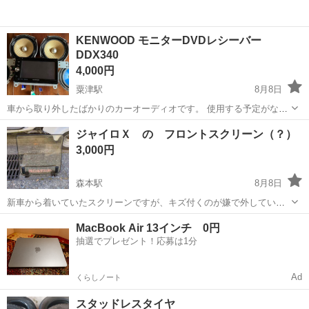
KENWOOD モニターDVDレシーバー
DDX340
4,000円
粟津駅
8月8日
車から取り外したばかりのカーオーディオです。 使用する予定がなく
なったため、出品いたします。 取り外す前まで問題なく動作していま
石川
小松市
粟津駅
カーオーディオ
ジャイロＸ の フロントスクリーン（？）
した。スピーカーも良好な状態で、正常に音が出ています。 ただし、
3,000円
私は専門家ではありませんの...
森本駅
8月8日
新車から着いていたスクリーンですが、キズ付くのが嫌で外していま
した。包装もせずに納屋で保管していた為錆やクスミ、黄ばみがあり
石川
金沢市
森本駅
外装、車外用品
ジャイロ
MacBook Air 13インチ 0円
ますが許容の範囲かと思います 個々人の価値観やこだわりが、あると
抽選でプレゼント！応募は1分
思いますので、気になさる方はスルーし...
Ad
くらしノート
スタッドレスタイヤ