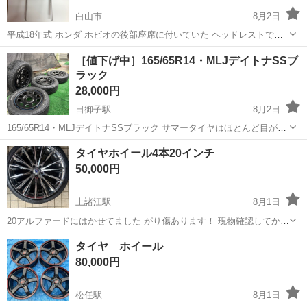
白山市
8月2日
平成18年式 ホンダ ホビオの後部座席に付いていた ヘッドレストです
状態は美品です
石川
白山市
内装、インテリア
［値下げ中］165/65R14・MLJデイトナSSブ
ラック
28,000円
日御子駅
8月2日
165/65R14・MLJデイトナSSブラック サマータイヤはほとんど目が無
いのでおまけ程度に考えて下さい。 ホイール自体は綺麗な方だと思い
石川
白山市
日御子駅
タイヤ、ホイール
タイヤホイール4本20インチ
ます。 自分はハスラーに履かせていましたがめちゃいい感じでした。
50,000円
ハスラーを手放すの...
上諸江駅
8月1日
20アルファードにはかせてました がり傷あります！ 現物確認してから
の購入をお勧めします 中古品ですので ご理解いただける方お願いしま
石川
金沢市
上諸江駅
タイヤ、ホイール
タイヤ ホイール
す！ 追加料金かかりますが タイヤとホイールを外してお渡しも可能で
80,000円
す！ 3N (ノークレ...
松任駅
8月1日