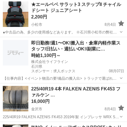
石川
白山市
加賀笠間駅
タイヤ、ホイール
★エールベベ サラット3 ステップII チャイル
7.0Jヨコハマ アイスガード SUV （G075）225/65R17 3シ...
ドシート ジュニアシート
2,200円
小松市
8月4日
●中古品の為、多少の使用感などあります。 ※石川県小松市の弊社事
務所での店頭渡しとなります。 梱包はいたしません。 ※発送は対応出
石川
小松市
セーフティ、チャイルドシート
エールベベ
即日勤務!週1〜OK!搬入出・倉庫内軽作業ス
来ませんのでご注意下さい。 ※お支払いは現金のみとなります。電子
タッフ/日払い・週払いOK!/副業に…
マネー等はご利用いた...
時給1,100円～
株式会社ライフライン
石川県
スポンサー：求人ボックス
08月07日
【仕事内容】<イベント物流の要!備品の搬入出> トラックで運ばれて
きたイベント機材や備品を会場内に運び入れたり(搬入)、 終了後にト
アルバイト・パート
225/40R19 4本 FALKEN AZENIS FK453 フ
ラックへ積み込んだり(搬出)するお仕事です。 <働きやすいポイント>
ァルケン …
・接客なし&裏方作業!モクモ...
16,000円
金沢市
8月4日
225/40R19 FALKEN AZENIS FK453 2019年製 インプレッサ WRX STI
で使用していました。 ビートの切れ ・パンク修理歴はありません。
石川
金沢市
タイヤ、ホイール
ビート