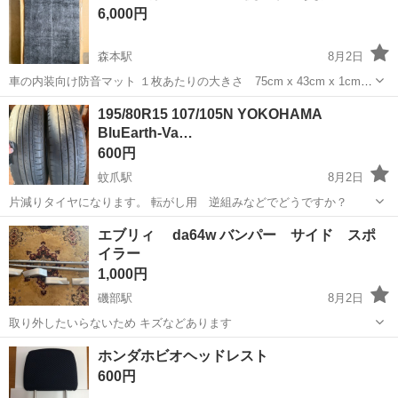
6,000円
通勤OK！無料駐車場完備！《長野県茅...
森本駅
8月2日
車の内装向け防音マット １枚あたりの大きさ 75cm x 43cm x 1cm
合計２枚 お値段は２枚合わせてでのものです 交渉賜ります 裏面がシ
石川
金沢市
森本駅
内装、インテリア
195/80R15 107/105N YOKOHAMA
ールになっています 車の防音施工用にとっておいたのですが使いませ
BluEarth-Va…
んでした 定価...
600円
蚊爪駅
8月2日
片減りタイヤになります。 転がし用 逆組みなどでどうですか？
石川
金沢市
蚊爪駅
タイヤ、ホイール
エブリィ da64w バンパー サイド スポ
イラー
1,000円
磯部駅
8月2日
取り外したいらないため キズなどあります
石川
金沢市
磯部駅
外装、車外用品
ホンダホビオヘッドレスト
600円