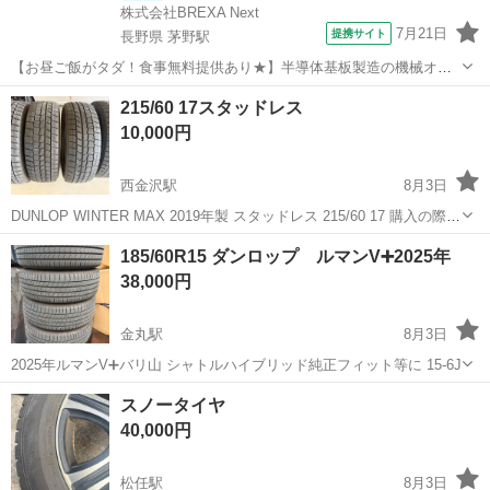
株式会社BREXA Next
7月21日
提携サイト
長野県 茅野駅
【お昼ご飯がタダ！食事無料提供あり★】半導体基板製造の機械オペ
レーターや検査作業！未経験活躍中★カップル＆友達同士の応募OK！
長野
茅野市
茅野駅
その他
215/60 17スタッドレス
赴任旅費会社負担★嬉しい無料送迎◎正社員登用制度あり！マイカー
10,000円
通勤OK！無料駐車場完備！《長野県茅...
西金沢駅
8月3日
DUNLOP WINTER MAX 2019年製 スタッドレス 215/60 17 購入の際タ
イヤの組み換えなどの相談承ります
石川
金沢市
西金沢駅
タイヤ、ホイール
185/60R15 ダンロップ ルマンV➕2025年
38,000円
金丸駅
8月3日
2025年ルマンV➕バリ山 シャトルハイブリッド純正フィット等に 15-6J
石川
鹿島郡
金丸駅
タイヤ、ホイール
ダンロップ
スノータイヤ
40,000円
松任駅
8月3日