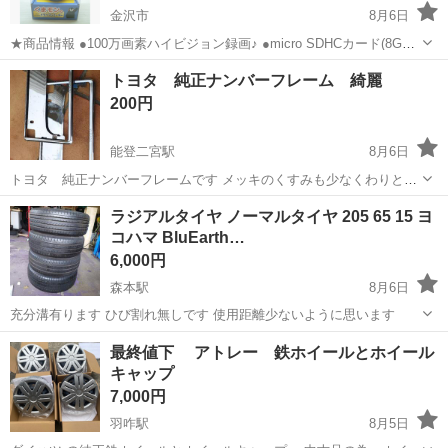
金沢市
8月6日
★商品情報 ●100万画素ハイビジョン録画♪ ●micro SDHCカード(8GB)
を付属。 ●エンジンONで録画スタート、エンジンOFFで録画ストップ
石川
金沢市
セキュリティ用品
トヨタ 純正ナンバーフレーム 綺麗
の簡単システム ●ダッシュボード簡単設置で常時録画/手動録画/衝...
200円
能登二宮駅
8月6日
トヨタ 純正ナンバーフレームです メッキのくすみも少なくわりと綺
麗です
石川
鹿島郡
能登二宮駅
外装、車外用品
ラジアルタイヤ ノーマルタイヤ 205 65 15 ヨ
コハマ BluEarth…
6,000円
森本駅
8月6日
充分溝有ります ひび割れ無しです 使用距離少ないように思います
石川
金沢市
森本駅
タイヤ、ホイール
BluEarth
最終値下 アトレー 鉄ホイールとホイール
キャップ
7,000円
羽咋駅
8月5日