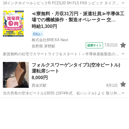
18インチホイールシビックR PCD120 5H FL5 FK8 シビック タイプ
RFL5型に装着してありました！ 一年程度の使用で、美品です。 ガリ
石川
白山市
松任駅
タイヤ、ホイール
≪寮無料・月収31万円・派遣社員≫半導体工
キズなどありません 外してからも丁寧に扱ってます マルカ MIDホイ
場での機械操作・製造オペレーター 交…
ール ...
時給1,300円
日払い
株式会社BREXA Next
7月21日
提携サイト
長野県 茅野駅
家賃無料の社宅でスマートライフをスタート！＜半導体基板製造の機
械操作・検査＞ランチ代もかからないオトクな職場◎／稼ぎもしっか
長野
茅野市
茅野駅
その他
フォルクスワーゲンタイプ1(空冷ビートル)
り！月収例31万円／長野県茅野市 半導体基板の製造・検査 クリーンル
運転席シート
ーム内で、半導体基板の製造や検...
8,000円
西金沢駅
8月1日
当方所有の空冷ビートル1303S (1974年式 右ハンドル) より 取り外し
た運転席シートを出品します。 【出品理由】 シートの色チェンジの
石川
金沢市
西金沢駅
内装、インテリア
空冷
為、別のシートを購入しました。 【状態】 今まで使用していた為実用
には問題ない...