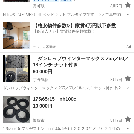
野町駅
8月7日
N-BOX（JF1/JF2）用 ベッドキット フルタイプです。 2人で車中泊可
能なフルフラット仕様。 クッション厚20mmで快適に寝られます。 ■
石川
金沢市
野町駅
内装、インテリア
車中泊
【格安物件多数✨】家賃4万円以下多数
適合 N-BOX / N-BOXカスタム JF1 / JF2 C / G ...
【保証人ナシ】賃貸物件多数掲載！
Ad
ニフティ不動産
ダンロップウィンターマックス 265／60／
18インチ ナット付き
90,000円
宇野気駅
8月7日
ダンロップウィンターマックス 265／60／18インチ ナット付き 約2年
程使用しました。 溝はまだまだあります！
石川
かほく市
宇野気駅
タイヤ、ホイール
175/65r15 nh100c
10,000円
加賀市
8月7日
175/65r15 ブリヂストン nh100c 8分山 ２０２０年と２０２１年の混