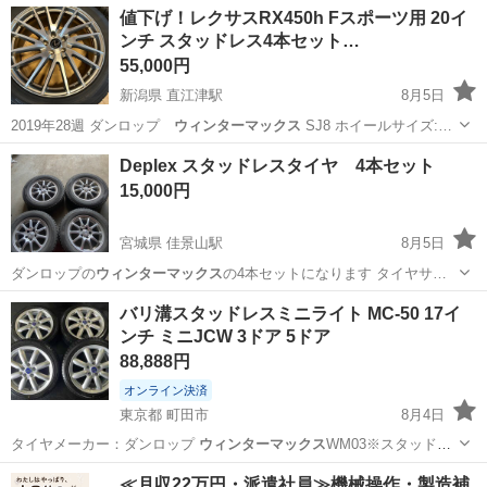
北海道
札幌市
タイヤ、ホイール
ウィンターマックス
値下げ！レクサスRX450h Fスポーツ用 20イ
ンチ スタッドレス4本セット…
55,000円
新潟県 直江津駅
8月5日
2019年28週 ダンロップ
ウィンターマックス
SJ8 ホイールサイズ:…
新潟
上越市
直江津駅
タイヤ、ホイール
ホイール
Deplex スタッドレスタイヤ 4本セット
15,000円
宮城県 佳景山駅
8月5日
ダンロップの
ウィンターマックス
の4本セットになります タイヤサ…
宮城
石巻市
佳景山駅
タイヤ、ホイール
バリ溝スタッドレスミニライト MC-50 17イ
ンチ ミニJCW 3ドア 5ドア
88,888円
オンライン決済
東京都 町田市
8月4日
タイヤメーカー：ダンロップ
ウィンターマックス
WM03※スタッドレ
スタイヤ …
東京
町田市
タイヤ、ホイール
ドア
≪月収22万円・派遣社員≫機械操作・製造補