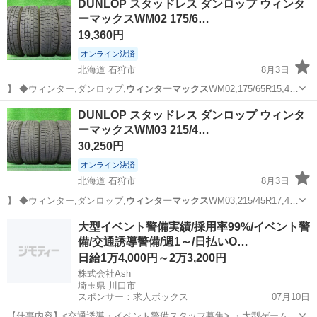
DUNLOP スタッドレス ダンロップ ウィンタ
ーマックスWM02 175/6…
19,360円
オンライン決済
北海道 石狩市
8月3日
】 ◆ウィンター,ダンロップ,
ウィンターマックス
WM02,175/65R15,4…
北海道
石狩市
タイヤ、ホイール
ウィンターマックス
DUNLOP スタッドレス ダンロップ ウィンタ
ーマックスWM03 215/4…
30,250円
オンライン決済
北海道 石狩市
8月3日
】 ◆ウィンター,ダンロップ,
ウィンターマックス
WM03,215/45R17,4…
北海道
石狩市
タイヤ、ホイール
ウィンターマックス
大型イベント警備実績/採用率99%/イベント警
備/交通誘導警備/週1～/日払いO…
日給1万4,000円～2万3,200円
株式会社Ash
埼玉県 川口市
スポンサー：求人ボックス
07月10日
【仕事内容】<交通誘導・イベント警備スタッフ募集> ・大型ゲームイ