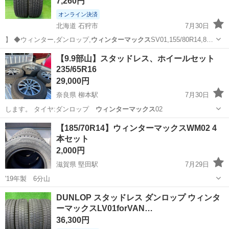
7,260円
オンライン決済
北海道 石狩市
7月30日
】 ◆ウィンター,ダンロップ,
ウィンターマックス
SV01,155/80R14,8…
北海道
石狩市
タイヤ、ホイール
【9.9部山】スタッドレス、ホイールセット
235/65R16
29,000円
奈良県 柳本駅
7月30日
します。 タイヤ:ダンロップ
ウィンターマックス
02
奈良
天理市
柳本駅
タイヤ、ホイール
スタッドレス
【185/70R14】ウィンターマックスWM02 4
本セット
2,000円
滋賀県 堅田駅
7月29日
'19年製 6分山
滋賀
大津市
堅田駅
タイヤ、ホイール
DUNLOP スタッドレス ダンロップ ウィンタ
ーマックスLV01forVAN…
ウィンターマックス
36,300円