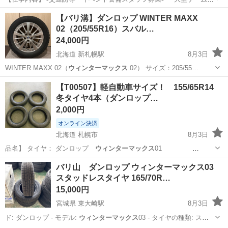
ベント ・スポーツ・地域イベント ・工事現場 など、さまざまな現場
アルバイト・パート
【バリ溝】ダンロップ WINTER MAXX
で「安全を支える」警備会社です。 若手スタッフも多数活躍中! 未経
02（205/55R16）スバル…
験スタートがほとんどなので、初め...
24,000円
北海道 新札幌駅
8月3日
WINTER MAXX 02（
ウィンターマックス
02） サイズ：205/55…
北海道
札幌市
新札幌駅
タイヤ、ホイール
【T00507】軽自動車サイズ！ 155/65R14
冬タイヤ4本（ダンロップ…
2,000円
オンライン決済
北海道 札幌市
8月3日
品名】 タイヤ： ダンロップ
ウィンターマックス
01
155/65R…
北海道
札幌市
タイヤ、ホイール
ウィンターマックス
バリ山 ダンロップ ウィンターマックス03
スタッドレスタイヤ 165/70R…
15,000円
宮城県 東大崎駅
8月3日
ド: ダンロップ - モデル:
ウィンターマックス
03 - タイヤの種類: スタ
ッ…