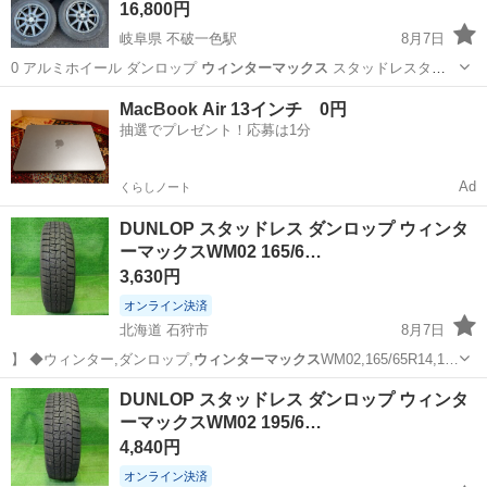
16,800円
岐阜県 不破一色駅
8月7日
0 アルミホイール ダンロップ
ウィンターマックス
スタッドレスタイ
ヤ 195/6…
岐阜
羽島市
不破一色駅
タイヤ、ホイール
MacBook Air 13インチ 0円
抽選でプレゼント！応募は1分
Ad
くらしノート
DUNLOP スタッドレス ダンロップ ウィンタ
ーマックスWM02 165/6…
3,630円
オンライン決済
北海道 石狩市
8月7日
】 ◆ウィンター,ダンロップ,
ウィンターマックス
WM02,165/65R14,1…
北海道
石狩市
タイヤ、ホイール
ウィンターマックス
DUNLOP スタッドレス ダンロップ ウィンタ
ーマックスWM02 195/6…
4,840円
オンライン決済