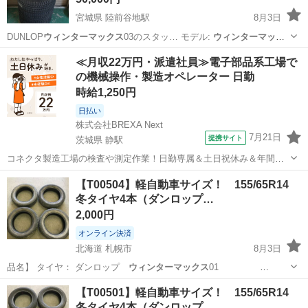
宮城県 陸前谷地駅
8月3日
DUNLOP
ウィンターマックス
03のスタッ… モデル:
ウィンターマック
ス
03 - サ…
宮城
遠田郡
陸前谷地駅
タイヤ、ホイール
≪月収22万円・派遣社員≫電子部品系工場で
の機械操作・製造オペレーター 日勤
ウィンターマックス
時給1,250円
日払い
株式会社BREXA Next
7月21日
提携サイト
茨城県 静駅
コネクタ製造工場の検査や測定作業！日勤専属＆土日祝休み＆年間休
日128日★クリーンルーム内作業★マイカー通勤OK＆無料駐車場あり
茨城
常陸大宮市
静駅
その他
【T00504】軽自動車サイズ！ 155/65R14
★就業先食堂利用可！日払い制度あり！《茨城県常陸大宮市》 人気の
冬タイヤ4本（ダンロップ…
工場のお仕事 ◇コネクタ製造工...
2,000円
オンライン決済
北海道 札幌市
8月3日
品名】 タイヤ： ダンロップ
ウィンターマックス
01
155/65R…
北海道
札幌市
タイヤ、ホイール
ダンロップ
【T00501】軽自動車サイズ！ 155/65R14
冬タイヤ4本（ダンロップ…