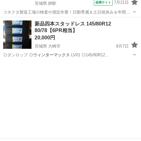
7月21日
提携サイト
茨城県 静駅
コネクタ製造工場の検査や測定作業！日勤専属＆土日祝休み＆年間休
日128日★クリーンルーム内作業★マイカー通勤OK＆無料駐車場あり
茨城
常陸大宮市
静駅
その他
新品四本スタッドレス 145/80R12
★就業先食堂利用可！日払い制度あり！《茨城県常陸大宮市》 人気の
80/78【6PR相当】
工場のお仕事 ◇コネクタ製造工...
20,000円
宮城県 大崎市
8月7日
◎ダンロップ ◎
ウィンターマックス
LV01 ◎145/80R12…
宮城
大崎市
タイヤ、ホイール
R12