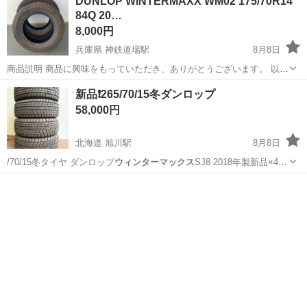
DUNLOP WINTERMAXX WM02 175/70R14
84Q 20…
8,000円
兵庫県 神鉄道場駅
8月8日
商品説明 商品に興味をもっていただき、ありがとうございます。 以下
お読みいただき、入札をお待ちしています。 自社評価 まだまだ使用し
兵庫
神戸市
神鉄道場駅
タイヤ、ホイール
新品❗️265/70/15冬ダンロップ
ていただけます。 商品説明 DUNLOP ...
スタッドレスタイヤ
58,000円
北海道 旭川駅
8月8日
/70/15冬タイヤ ダンロップ
ウィンターマックス
SJ8 2018年製新品×4本
の…
北海道
旭川市
旭川駅
タイヤ、ホイール
ダンロップ