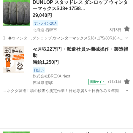
DUNLOP スタッドレス ダンロップ ウィンタ
ーマックスSJ8+ 175/8…
29,040円
オンライン決済
北海道 石狩市
8月3日
】 ◆ウィンター,ダンロップ,
ウィンターマックス
SJ8+,175/80R16,4…
北海道
石狩市
タイヤ、ホイール
ウィンターマックス
≪月収22万円・派遣社員≫機械操作・製造補
助
時給1,250円
日払い
株式会社BREXA Next
7月21日
提携サイト
茨城県 静駅
コネクタ製造工場の検査や測定作業！日勤専属＆土日祝休み＆年間休
日128日★クリーンルーム内作業★マイカー通勤OK＆無料駐車場あり
茨城
常陸大宮市
静駅
その他
★就業先食堂利用可！日払い制度あり！《茨城県常陸大宮市》 人気の
工場のお仕事 ◇コネクタ製造工...