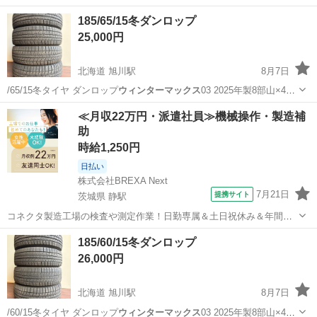
185/65/15冬ダンロップ
25,000円
北海道 旭川駅
8月7日
/65/15冬タイヤ ダンロップ
ウィンターマックス
03 2025年製8部山×4本
の…
北海道
旭川市
旭川駅
タイヤ、ホイール
ダンロップ
≪月収22万円・派遣社員≫機械操作・製造補
助
時給1,250円
日払い
株式会社BREXA Next
7月21日
提携サイト
茨城県 静駅
コネクタ製造工場の検査や測定作業！日勤専属＆土日祝休み＆年間休
日128日★クリーンルーム内作業★マイカー通勤OK＆無料駐車場あり
茨城
常陸大宮市
静駅
その他
185/60/15冬ダンロップ
★就業先食堂利用可！日払い制度あり！《茨城県常陸大宮市》 人気の
26,000円
工場のお仕事 ◇コネクタ製造工...
北海道 旭川駅
8月7日
/60/15冬タイヤ ダンロップ
ウィンターマックス
03 2025年製8部山×4本