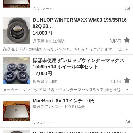
Ad
くらしノート
DUNLOP WINTERMAXX WM03 195/65R16
92Q 20…
14,000円
兵庫県 神鉄道場駅
8月8日
商品説明 商品に興味をもっていただき、ありがとうございます。 以下
お読みいただき、入札をお待ちしています。 自社評価 まだまだ使用し
兵庫
神戸市
神鉄道場駅
タイヤ、ホイール
ほぼ未使用 ダンロップウィンターマックス
ていただけます。 商品説明 DUNLOP ...
155/65R14 ホイール4本セット
スタッドレスタイヤ
12,000円
広島県 近田駅
8月8日
メーカー：ダンロップ 製品名：
ウィンターマックス
WM01 溝と状態は
画像をよく…
広島
福山市
近田駅
タイヤ、ホイール
MacBook Air 13インチ 0円
抽選でプレゼント！応募は1分
ダンロップウィンターマックス
Ad
くらしノート