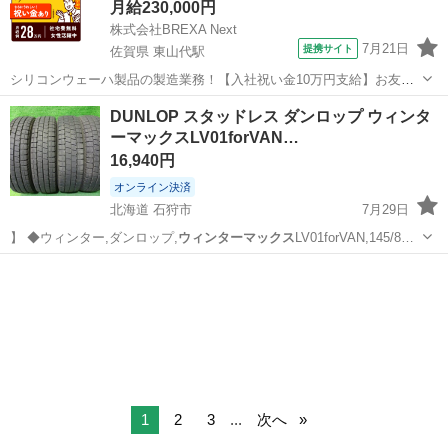
月給230,000円
株式会社BREXA Next
7月21日
提携サイト
佐賀県 東山代駅
シリコンウェーハ製品の製造業務！【入社祝い金10万円支給】お友達
やカップルとの応募OK◎年間休日129日＆休出なしでプライベート充
佐賀
伊万里市
東山代駅
その他
DUNLOP スタッドレス ダンロップ ウィンタ
実♪業務はクリーンルームで快適作業◎自社正社員登用制度あり★1食
ーマックスLV01forVAN…
300円～の格安食堂あり！《佐...
16,940円
オンライン決済
北海道 石狩市
7月29日
】 ◆ウィンター,ダンロップ,
ウィンターマックス
LV01forVAN,145/8…
北海道
石狩市
タイヤ、ホイール
R12
1
2
3
...
次へ