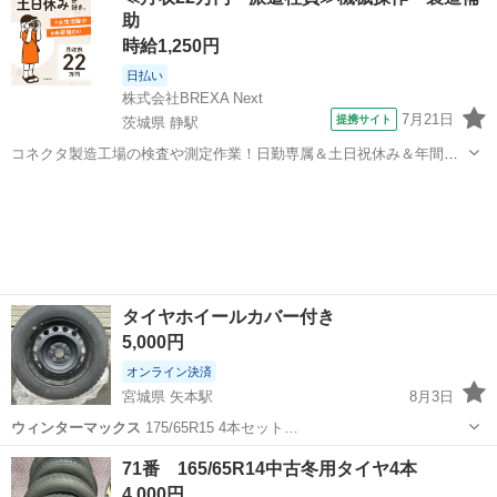
助
時給1,250円
日払い
株式会社BREXA Next
7月21日
提携サイト
茨城県 静駅
コネクタ製造工場の検査や測定作業！日勤専属＆土日祝休み＆年間休
日128日★クリーンルーム内作業★マイカー通勤OK＆無料駐車場あり
茨城
常陸大宮市
静駅
その他
★就業先食堂利用可！日払い制度あり！《茨城県常陸大宮市》 人気の
工場のお仕事 ◇コネクタ製造工...
タイヤホイールカバー付き
5,000円
オンライン決済
宮城県 矢本駅
8月3日
ウィンターマックス
175/65R15 4本セット…
宮城
東松島市
矢本駅
タイヤ、ホイール
71番 165/65R14中古冬用タイヤ4本
ウィンターマックス
4,000円