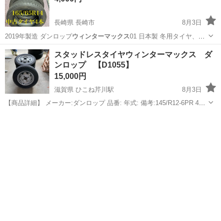
長崎県 長崎市
8月3日
2019年製造 ダンロップ
ウィンターマックス
01 日本製 冬用タイヤ、ス
タ…
長崎
長崎市
タイヤ、ホイール
タイヤ
スタッドレスタイヤウィンターマックス ダ
ンロップ 【D1055】
15,000円
滋賀県 ひこね芹川駅
8月3日
【商品詳細】 メーカー:ダンロップ 品番: 年式: 備考:145/R12-6PR 4穴
鉄ホイール・ミゾ8mm PCD114.3mm 中古品です。 - - - リ
滋賀
彦根市
ひこね芹川駅
タイヤ、ホイール
ユースショップ スリーアールから皆様へ - -...
ダンロップ