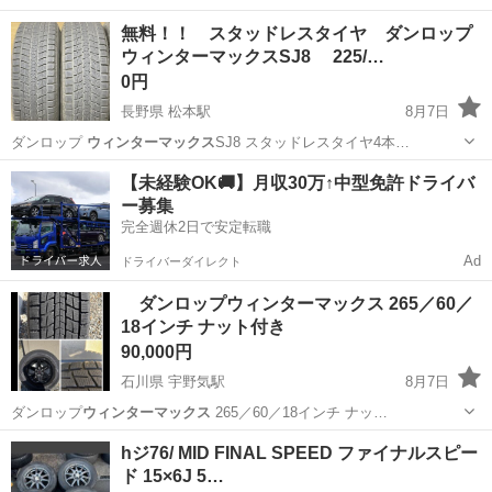
の…
北海道
旭川市
旭川駅
タイヤ、ホイール
ダンロップ
無料！！ スタッドレスタイヤ ダンロップ
ウィンターマックスSJ8 225/…
0円
長野県 松本駅
8月7日
ダンロップ
ウィンターマックス
SJ8 スタッドレスタイヤ4本…
長野
松本市
松本駅
タイヤ、ホイール
【未経験OK🚚】月収30万↑中型免許ドライバ
ー募集
完全週休2日で安定転職
Ad
ドライバーダイレクト
ダンロップウィンターマックス 265／60／
18インチ ナット付き
90,000円
石川県 宇野気駅
8月7日
ダンロップ
ウィンターマックス
265／60／18インチ ナッ…
石川
かほく市
宇野気駅
タイヤ、ホイール
hジ76/ MID FINAL SPEED ファイナルスピー
ド 15×6J 5…