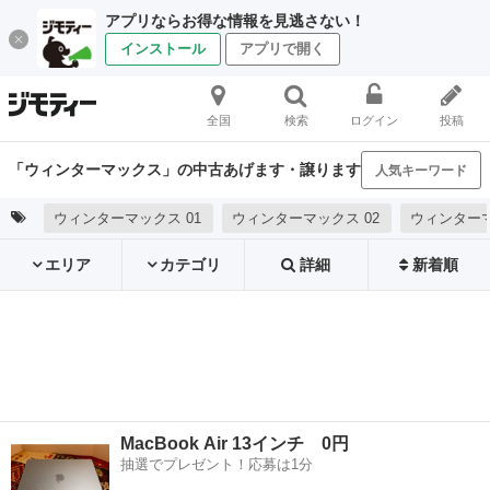
アプリならお得な情報を見逃さない！
インストール
アプリで開く
全国
検索
ログイン
投稿
「ウィンターマックス」の中古あげます・譲ります
人気キーワード
ウィンターマックス 01
ウィンターマックス 02
ウィンターマ
エリア
カテゴリ
詳細
新着順
MacBook Air 13インチ 0円
抽選でプレゼント！応募は1分