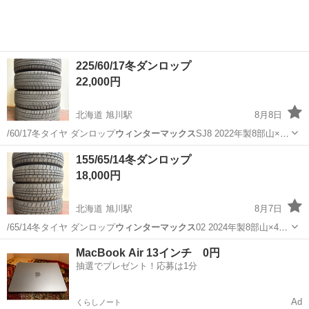
225/60/17冬ダンロップ
22,000円
北海道 旭川駅
8月8日
/60/17冬タイヤ ダンロップ
ウィンターマックス
SJ8 2022年製8部山×4
本…
北海道
旭川市
旭川駅
タイヤ、ホイール
ダンロップ
155/65/14冬ダンロップ
18,000円
北海道 旭川駅
8月7日
/65/14冬タイヤ ダンロップ
ウィンターマックス
02 2024年製8部山×4本
の…
北海道
旭川市
旭川駅
タイヤ、ホイール
ダンロップ
MacBook Air 13インチ 0円
抽選でプレゼント！応募は1分
Ad
くらしノート