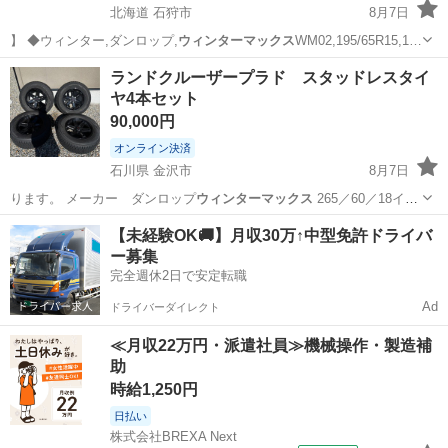
北海道 石狩市
8月7日
】 ◆ウィンター,ダンロップ,
ウィンターマックス
WM02,195/65R15,1…
北海道
石狩市
タイヤ、ホイール
ウィンターマックス
ランドクルーザープラド スタッドレスタイ
ヤ4本セット
90,000円
オンライン決済
石川県 金沢市
8月7日
ります。 メーカー ダンロップ
ウィンターマックス
265／60／18イン
チ ナッ…
石川
金沢市
タイヤ、ホイール
プラド
【未経験OK🚚】月収30万↑中型免許ドライバ
ー募集
完全週休2日で安定転職
Ad
ドライバーダイレクト
≪月収22万円・派遣社員≫機械操作・製造補
助
時給1,250円
日払い
株式会社BREXA Next