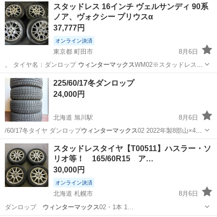
スタッドレス 16インチ ヴェルサンディ 90系
ノア、ヴォクシー プリウスα
37,777円
オンライン決済
東京都 町田市
8月6日
。 タイヤ名：ダンロップ
ウィンターマックス
WM02※スタッドレスタ
イヤ …
東京
町田市
タイヤ、ホイール
90系
225/60/17冬ダンロップ
24,000円
北海道 旭川駅
8月6日
/60/17冬タイヤ ダンロップ
ウィンターマックス
02 2022年製8部山×4本
の…
北海道
旭川市
旭川駅
タイヤ、ホイール
ダンロップ
スタッドレスタイヤ【T00511】ハスラー・ソ
リオ等！ 165/60R15 ア…
30,000円
オンライン決済
北海道 札幌市
8月6日
ダンロップ
ウィンターマックス
02・1本 1…