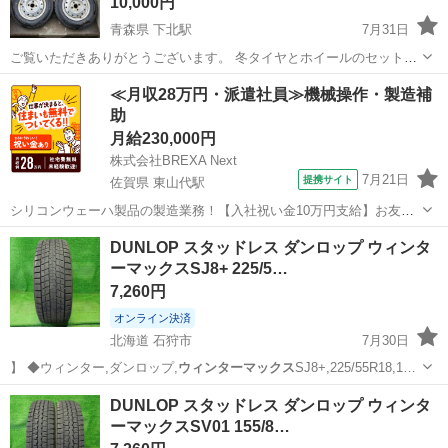
10,000円
青森県 下北駅
7月31日
ご覧いただきありがとうございます。 冬タイヤとホイールのセットで
す。 タイヤ：DUNLOP WINTERMAXX WM02 (2023年製)、
青森
むつ市
下北駅
タイヤ、ホイール
≪月収28万円・派遣社員≫機械操作・製造補
145/80/R13 75Q ホイール：メーカー不明 鉄ホイール 14×4.0...
助
月給230,000円
株式会社BREXA Next
7月21日
提携サイト
佐賀県 東山代駅
シリコンウェーハ製品の製造業務！【入社祝い金10万円支給】お友達
やカップルとの応募OK◎年間休日129日＆休出なしでプライベート充
佐賀
伊万里市
東山代駅
その他
DUNLOP スタッドレス ダンロップ ウィンタ
実♪業務はクリーンルームで快適作業◎自社正社員登用制度あり★1食
ーマックスSJ8+ 225/5…
300円～の格安食堂あり！《佐...
7,260円
オンライン決済
北海道 石狩市
7月30日
】 ◆ウィンター,ダンロップ,
ウィンターマックス
SJ8+,225/55R18,1…
北海道
石狩市
タイヤ、ホイール
DUNLOP スタッドレス ダンロップ ウィンタ
ーマックスSV01 155/8…