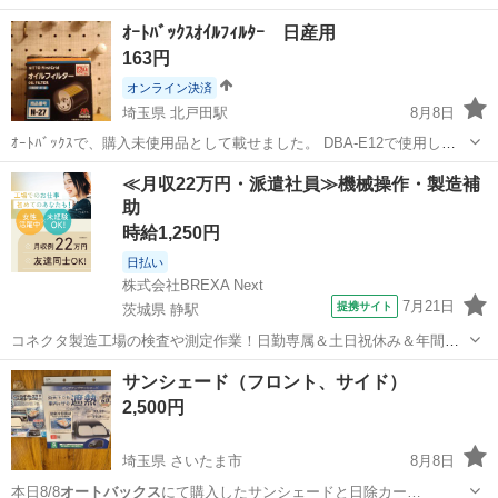
ｵｰﾄﾊﾞｯｸｽｵｲﾙﾌｨﾙﾀｰ 日産用
163円
オンライン決済
埼玉県 北戸田駅
8月8日
ｵｰﾄﾊﾞｯｸｽで、購入未使用品として載せました。 DBA-E12で使用して
いたのですが乗換があり使わなくなりました。 定価は¥1,500程です。
埼玉
さいたま市
北戸田駅
メンテナンス用品
≪月収22万円・派遣社員≫機械操作・製造補
金額安くなっております。 差し支えなければ当日の作業も考えてみま
助
オートバックス
す。
時給1,250円
日払い
株式会社BREXA Next
7月21日
提携サイト
茨城県 静駅
コネクタ製造工場の検査や測定作業！日勤専属＆土日祝休み＆年間休
日128日★クリーンルーム内作業★マイカー通勤OK＆無料駐車場あり
茨城
常陸大宮市
静駅
その他
サンシェード（フロント、サイド）
★就業先食堂利用可！日払い制度あり！《茨城県常陸大宮市》 人気の
2,500円
工場のお仕事 ◇コネクタ製造工...
埼玉県 さいたま市
8月8日
本日8/8
オートバックス
にて購入したサンシェードと日除カー…