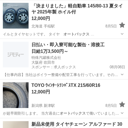
願いします。 …
青森
八戸市
小中野駅
ノートパソコン
Office
「決まりました」軽自動車 145/80-13 夏タイ
ヤ 2025年製 ホイル付
12,000円
北海道 手稲駅
8月5日
イルとタイヤセットです。 タイヤ
オートバックス
…
北海道
札幌市
手稲駅
タイヤ、ホイール
夏タイヤ
日払い・即入寮可能な製缶・溶接工
日給1万3,500円～
特殊汽罐株式会社
大阪府 吹田市
スポンサー：求人ボックス
08月08日
【仕事内容】当社はボイラー整備や配管工事を行っています。その中
で必要な配管やボイラーの製缶作業(溶接・切断・架台等の製作)業務に
アルバイト・パート
TOYO ｳｨﾝﾀｰﾄﾗﾝﾊﾟｽTX 215/60R16
当社工場内であたっていただきます。 工場は大阪府吹田市芳野町。御
12,000円
堂筋線の江坂駅からの徒歩圏内にあります...
新潟県 新津駅
8月5日
が超早期割引します。 当方過去に
オートバックス
で働いていましたが
まだ使えると判断…
新潟
新潟市
新津駅
タイヤ、ホイール
新品未使用 タイヤチェーン アルファード 30