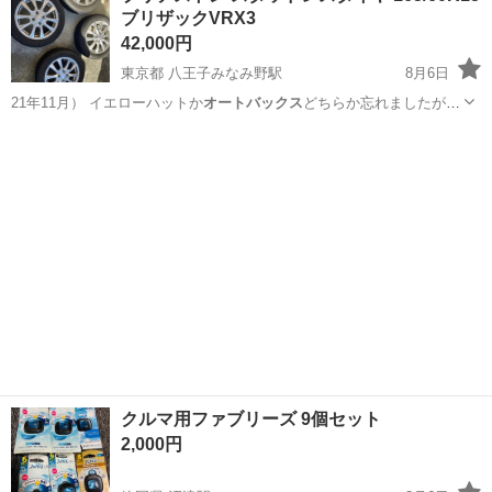
ブリザックVRX3
42,000円
東京都 八王子みなみ野駅
8月6日
21年11月） イエローハットか
オートバックス
どちらか忘れましたが新
品１０万越え…
東京
八王子市
八王子みなみ野駅
タイヤ、ホイール
クルマ用ファブリーズ 9個セット
2,000円