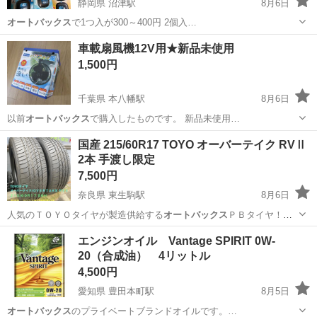
静岡県 沼津駅
8月6日
オートバックス
で1つ入が300～400円 2個入…
静岡
沼津市
沼津駅
その他
車載扇風機12V用★新品未使用
1,500円
千葉県 本八幡駅
8月6日
以前
オートバックス
で購入したものです。 新品未使用…
千葉
市川市
本八幡駅
アクセサリー
国産 215/60R17 TOYO オーバーテイク RVⅡ
2本 手渡し限定
7,500円
奈良県 東生駒駅
8月6日
人気のＴＯＹＯタイヤが製造供給する
オートバックス
ＰＢタイヤ！！
ミニバン専用 低…
奈良
生駒市
東生駒駅
タイヤ、ホイール
エンジンオイル Vantage SPIRIT 0W-
20（合成油） 4リットル
4,500円
愛知県 豊田本町駅
8月5日
オートバックス
のプライベートブランドオイルです。…