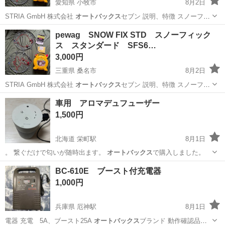
愛知県 小牧市
8月2日
STRIA GmbH 株式会社
オートバックス
セブン 説明、特徴 スノーフ
ィ…
愛知
小牧市
その他
スノーフィックス
pewag SNOW FIX STD スノーフィック
ス スタンダード SFS6…
3,000円
三重県 桑名市
8月2日
STRIA GmbH 株式会社
オートバックス
セブン 説明、特徴 スノーフ
ィ…
三重
桑名市
その他
車用 アロマデュフューザー
1,500円
北海道 栄町駅
8月1日
。 繋ぐだけで匂いが随時出ます。
オートバックス
で購入しました。
北海道
札幌市
栄町駅
生活家電
デュフューザー
BC-610E ブースト付充電器
1,000円
兵庫県 厄神駅
8月1日
電器 充電 5A、ブースト25A
オートバックス
ブランド 動作確認品で