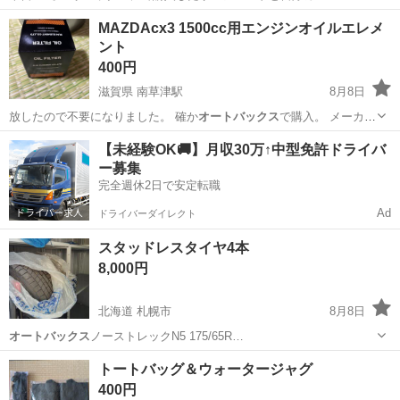
埼玉
さいたま市
内装、インテリア
サンシェード
MAZDAcx3 1500cc用エンジンオイルエレメ
ント
400円
滋賀県 南草津駅
8月8日
放したので不要になりました。 確か
オートバックス
で購入。 メーカー
カタログの適合表…
滋賀
大津市
南草津駅
メンテナンス用品
【未経験OK🚚】月収30万↑中型免許ドライバ
ー募集
完全週休2日で安定転職
Ad
ドライバーダイレクト
スタッドレスタイヤ4本
8,000円
北海道 札幌市
8月8日
オートバックス
ノーストレックN5 175/65R…
北海道
札幌市
タイヤ、ホイール
トートバッグ＆ウォータージャグ
400円