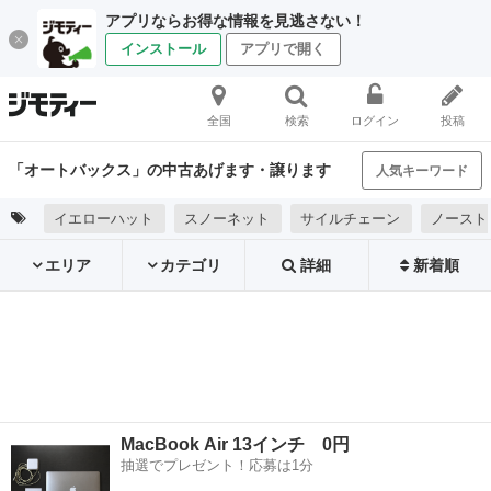
アプリならお得な情報を見逃さない！
インストール
アプリで開く
全国
検索
ログイン
投稿
「オートバックス」の中古あげます・譲ります
人気キーワード
イエローハット
スノーネット
サイルチェーン
ノースト
エリア
カテゴリ
詳細
新着順
MacBook Air 13インチ 0円
抽選でプレゼント！応募は1分