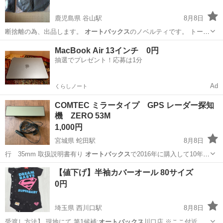
鹿児島県 谷山駅
8月8日
断捨離の為、出品します。
オートバックス
のノベルティです。 トート
バッグと…
鹿児島
鹿児島市
谷山駅
その他
ウォータージャグ
MacBook Air 13インチ 0円
抽選でプレゼント！応募は1分
Ad
くらしノート
COMTEC ミラータイプ GPS レーダー探知
機 ZERO 53M
1,000円
宮城県 蛇田駅
8月8日
行 35mm 取扱説明書有り
オートバックス
で2016年に購入して10年使
用し…
宮城
石巻市
蛇田駅
アクセサリー
【値下げ】半袖カバーオール 80サイズ
0円
埼玉県 西川口駅
8月8日
受渡し方法】 現地にて 第1候補:
オートバックス
川口店 ※ここ付近自