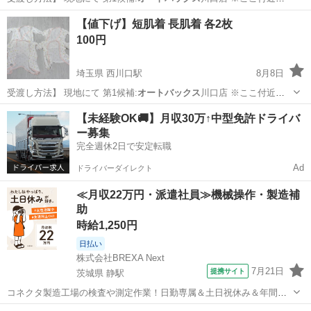
宅になりますの…
埼玉
川口市
西川口駅
ベビー用品
【値下げ】短肌着 長肌着 各2枚
100円
埼玉県 西川口駅
8月8日
受渡し方法】 現地にて 第1候補:
オートバックス
川口店 ※ここ付近自
宅になりますの…
埼玉
川口市
西川口駅
ベビー用品
バラ
【未経験OK🚚】月収30万↑中型免許ドライバ
ー募集
完全週休2日で安定転職
Ad
ドライバーダイレクト
≪月収22万円・派遣社員≫機械操作・製造補
助
時給1,250円
日払い
株式会社BREXA Next
7月21日
提携サイト
茨城県 静駅
コネクタ製造工場の検査や測定作業！日勤専属＆土日祝休み＆年間休
日128日★クリーンルーム内作業★マイカー通勤OK＆無料駐車場あり
茨城
常陸大宮市
静駅
その他