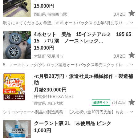
15,000円
岡山県 備前西市駅
8月2日
取りにきてくださる方希望。※※
オートバックス
で去年6月に取り付
け、１年弱つけて…
岡山
岡山市
備前西市駅
キャリア、ラック
4本セット 美品 15インチアルミ 195 65
15 バリ溝 ノーストレック…
15,000円
大阪府 寝屋川市
8月2日
5 ノーストレック(ダンロップ製造
オートバックス
専売スタッドレ
ス) 2022年製…
大阪
寝屋川市
タイヤ、ホイール
≪月収28万円・派遣社員≫機械操作・製造補
助
月給230,000円
株式会社BREXA Next
7月21日
提携サイト
佐賀県 東山代駅
シリコンウェーハ製品の製造業務！【入社祝い金10万円支給】お友達
やカップルとの応募OK◎年間休日129日＆休出なしでプライベート充
佐賀
伊万里市
東山代駅
その他
クーラント液 2L 未使用品 ピンク
実♪業務はクリーンルームで快適作業◎自社正社員登用制度あり★1食
1,000円
300円～の格安食堂あり！《佐...