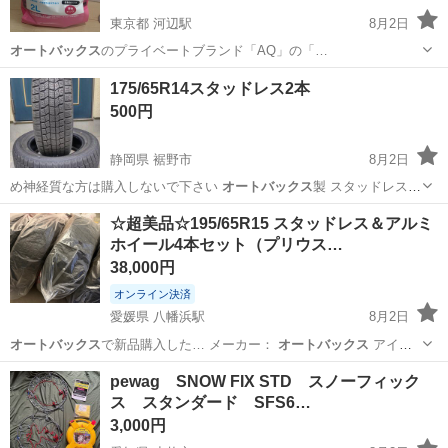
東京都 河辺駅
8月2日
オートバックス
のプライベートブランド「AQ」の「…
東京
青梅市
河辺駅
その他
175/65R14スタッドレス2本
500円
静岡県 裾野市
8月2日
め神経質な方は購入しないで下さい
オートバックス
製 スタッドレス
冬タイヤ 1…
静岡
裾野市
タイヤ、ホイール
スタッドレス
☆超美品☆195/65R15 スタッドレス＆アルミ
ホイール4本セット（プリウス…
38,000円
オンライン決済
愛媛県 八幡浜駅
8月2日
オートバックス
で新品購入した… メーカー：
オートバックス
アイス
エスポ…
愛媛
八幡浜市
八幡浜駅
タイヤ、ホイール
pewag SNOW FIX STD スノーフィック
ス スタンダード SFS6…
3,000円