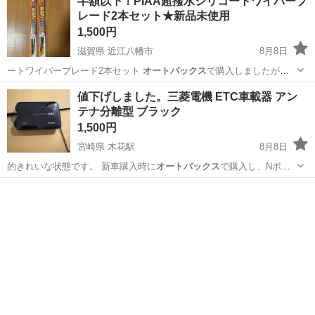
半額以下！PIAA超撥水シリコートワイパーブ
レード2本セット★新品未使用
1,500円
滋賀県 近江八幡市
8月8日
ートワイパーブレード2本セット
オートバックス
で購入しましたが、
サイズを間違えて…
滋賀
近江八幡市
スポーツ
セット
値下げしました。三菱電機 ETC車載器 アン
テナ分離型 ブラック
1,500円
宮崎県 木花駅
8月8日
的きれいな状態です。 新車購入時に
オートバックス
で購入し、Nボッ
クスで12年ほど使…
宮崎
宮崎市
木花駅
ETC