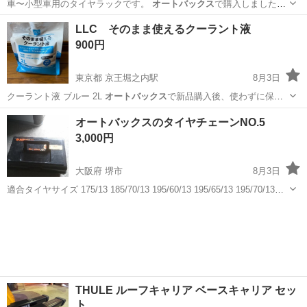
車〜小型車用のタイヤラックです。
オートバックス
で購入しました。
屋外で使用してた…
愛知
名古屋市
新守山駅
その他
LLC そのまま使えるクーラント液
900円
東京都 京王堀之内駅
8月3日
クーラント液 ブルー 2L
オートバックス
で新品購入後、使わずに保管
してあっ…
東京
八王子市
京王堀之内駅
メンテナンス用品
オートバックスのタイヤチェーンNO.5
クーラント
3,000円
大阪府 堺市
8月3日
適合タイヤサイズ 175/13 185/70/13 195/60/13 195/65/13 195/70/13
205/60/13 165/14 645-14 175/65/14 175/70/14 185/60/14 ...
大阪
堺市
セーフティ、チャイルドシート
オートバックス
THULE ルーフキャリア ベースキャリア セッ
ト