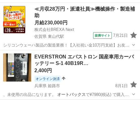
すがジャンク…
兵庫
加古郡
厄神駅
メンテナンス用品
≪月収28万円・派遣社員≫機械操作・製造補
助
月給230,000円
株式会社BREXA Next
7月21日
提携サイト
佐賀県 東山代駅
シリコンウェーハ製品の製造業務！【入社祝い金10万円支給】お友達
やカップルとの応募OK◎年間休日129日＆休出なしでプライベート充
佐賀
伊万里市
東山代駅
その他
EVERSTRON エバストロン 国産車用カーバ
実♪業務はクリーンルームで快適作業◎自社正社員登用制度あり★1食
ッテリー S-1 40B19R…
300円～の格安食堂あり！《佐...
2,400円
オンライン決済
兵庫県 姫路市
8月1日
、未使用の出品になります。
オートバックス
で¥7980(税込) で購入し
まし…
兵庫
姫路市
メンテナンス用品