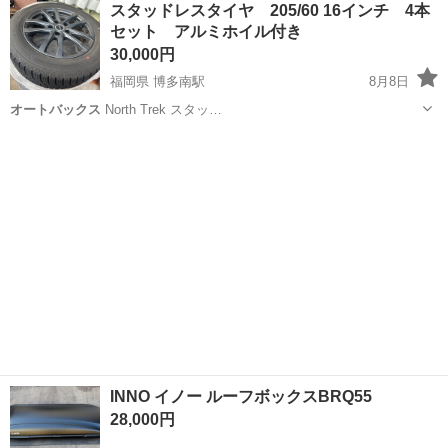
スタッドレスタイヤ 205/60 16インチ 4本
★就業先食堂利用可！日払い制度あり！《茨城県常陸大宮市》 人気の
セット アルミホイル付き
工場のお仕事 ◇コネクタ製造工...
30,000円
福岡県 博多南駅
8月8日
オートバックス
North Trek スタッ…
福岡
春日市
博多南駅
タイヤ、ホイール
16インチ
INNO イノー ルーフボックスBRQ55
28,000円