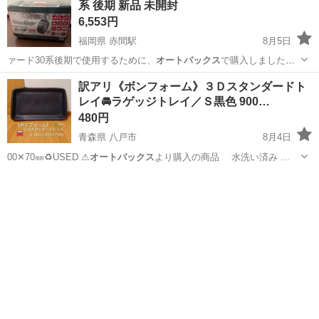
系 後期 新品 未開封
6,553円
福岡県 赤間駅
8月5日
ァード30系後期で使用するために、
オートバックス
で購入しました。
使うことがなく、…
福岡
宗像市
赤間駅
車のパーツ
タイヤチェーン
訳アリ《ボンフォーム》３Ｄスタンダードト
レイ🚘️ラゲッジトレイ／Ｓ黒色 900…
480円
青森県 八戸市
8月4日
00✕70㎜♻️USED ⚠
オートバックス
より購入の商品 水洗い済み …
青森
八戸市
内装、インテリア
場所