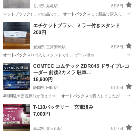
香川県 丸亀駅
8月8日
マットブラック）」の出品です。
オートバックス
にて新品で購入しま
した。キャンプで…
香川
丸亀市
丸亀駅
外装、車外用品
BRQ
エチケットブラシ、ミラー付きスタンド
200円
愛知県 三河安城駅
8月8日
オートバックス
ロゴ入りスタンドです。 ゲーム機や…
愛知
安城市
三河安城駅
おもちゃ
COMTEC コムテック ZDR045 ドライブレコ
ーダー 前後2カメラ 駐車…
18,900円
静岡県 円田駅
8月8日
4時間駐車監視機能が使えます！
オートバックス
で購入しましたが、
バックミラー型の…
静岡
周智郡
円田駅
セキュリティ用品
ドラレコ
T-110バッテリー 充電済み
7,000円
新潟県 春日山駅
8月7日