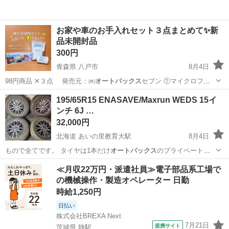
お家や車のお手入れセット３点まとめて✨新
品未開封品
300円
青森県 八戸市
8月4日
98円商品 ✕３点 発売元：㈱
オートバックス
セブン ①マイクロファ
イバー…
青森
八戸市
掃除用具
195/65R15 ENASAVE/Maxrun WEDS 15イ
ンチ 6J …
32,000円
北海道 あいの里教育大駅
8月4日
もので全てです。 タイヤは1本だけ
オートバックス
のプライベートブ
ランドの物ですが、…
北海道
札幌市
あいの里教育大駅
タイヤ、ホイール
≪月収22万円・派遣社員≫電子部品系工場で
の機械操作・製造オペレーター 日勤
15インチ
時給1,250円
日払い
株式会社BREXA Next
7月21日
提携サイト
茨城県 静駅