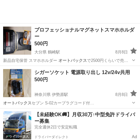
プロフェッショナルマグネットスマホホルダ
ー
500円
大分県 鶴崎駅
8月8日
新品自宅保管 スマホホルダー
オートバックス
で2500円くらいで売っ
てるもので…
大分
大分市
鶴崎駅
内装、インテリア
ルーバー
シガーソケット 電源取り出し 12v/24v共用
500円
神奈川県 伊勢原駅
8月8日
オートバックス
セブン S-02カープラグコード付…
神奈川
伊勢原市
伊勢原駅
アクセサリー
12v
【未経験OK🚚】月収30万↑中型免許ドライバ
ー募集
完全週休2日で安定転職
Ad
ドライバーダイレクト