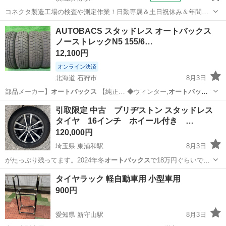
コネクタ製造工場の検査や測定作業！日勤専属＆土日祝休み＆年間休
日128日★クリーンルーム内作業★マイカー通勤OK＆無料駐車場あり
茨城
常陸大宮市
静駅
その他
AUTOBACS スタッドレス オートバックス
★就業先食堂利用可！日払い制度あり！《茨城県常陸大宮市》 人気の
ノーストレックN5 155/6…
工場のお仕事 ◇コネクタ製造工...
12,100円
オンライン決済
北海道 石狩市
8月3日
部品メーカー】
オートバックス
【純正… ◆ウィンター,
オートバック
ス
,ノーストレッ…
北海道
石狩市
タイヤ、ホイール
オートバックス
引取限定 中古 ブリヂストン スタッドレス
タイヤ 16インチ ホイール付き …
120,000円
埼玉県 東浦和駅
8月3日
がたっぷり残ってます。2024年冬
オートバックス
で18万円ぐらいで購
入したものです…
埼玉
さいたま市
東浦和駅
タイヤ、ホイール
タイヤラック 軽自動車用 小型車用
900円
愛知県 新守山駅
8月3日