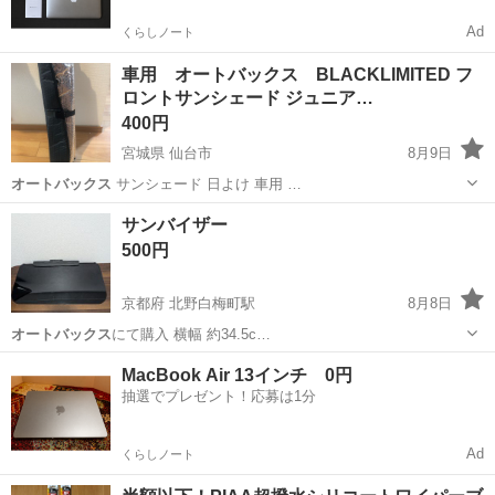
Ad
くらしノート
車用 オートバックス BLACKLIMITED フ
ロントサンシェード ジュニア…
400円
宮城県 仙台市
8月9日
オートバックス
サンシェード 日よけ 車用 …
宮城
仙台市
その他
フロントサンシェード
サンバイザー
500円
京都府 北野白梅町駅
8月8日
オートバックス
にて購入 横幅 約34.5c…
京都
京都市
北野白梅町駅
その他
MacBook Air 13インチ 0円
抽選でプレゼント！応募は1分
Ad
くらしノート