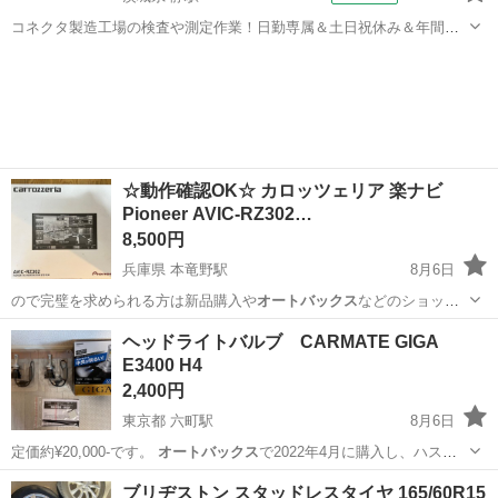
コネクタ製造工場の検査や測定作業！日勤専属＆土日祝休み＆年間休
日128日★クリーンルーム内作業★マイカー通勤OK＆無料駐車場あり
茨城
常陸大宮市
静駅
その他
★就業先食堂利用可！日払い制度あり！《茨城県常陸大宮市》 人気の
工場のお仕事 ◇コネクタ製造工...
☆動作確認OK☆ カロッツェリア 楽ナビ
Pioneer AVIC-RZ302…
8,500円
兵庫県 本竜野駅
8月6日
ので完璧を求められる方は新品購入や
オートバックス
などのショップ
にて購入お願いします…
兵庫
たつの市
本竜野駅
カーナビ、テレビ
ヘッドライトバルブ CARMATE GIGA
E3400 H4
2,400円
東京都 六町駅
8月6日
定価約¥20,000-です。
オートバックス
で2022年4月に購入し、ハスラ
ー…
東京
足立区
六町駅
アクセサリー
ハスラー
ブリヂストン スタッドレスタイヤ 165/60R15