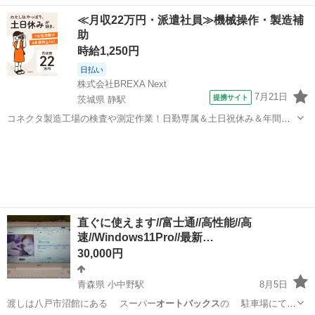
愛知
名古屋市
豊田本町駅
メンテナンス用品
≪月収22万円・派遣社員≫機械操作・製造補
助
時給1,250円
日払い
株式会社BREXA Next
7月21日
提携サイト
茨城県 静駅
コネクタ製造工場の検査や測定作業！日勤専属＆土日祝休み＆年間休
日128日★クリーンルーム内作業★マイカー通勤OK＆無料駐車場あり
茨城
常陸大宮市
静駅
その他
★就業先食堂利用可！日払い制度あり！《茨城県常陸大宮市》 人気の
工場のお仕事 ◇コネクタ製造工...
直ぐに使えます//富士通//高性能//高
速//Windows11Pro//最新…
30,000円
青森県 小中野駅
8月5日
渡しは八戸市沼館にある スーパー
オートバックス
の 駐車場にてお