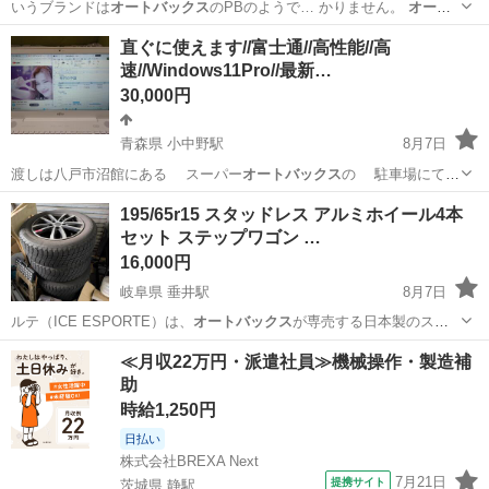
いうブランドは
オートバックス
のPBのようで… かりません。
オート
バックス
通販で4780…
新潟
上越市
春日山駅
パーツ
直ぐに使えます//富士通//高性能//高
速//Windows11Pro//最新…
30,000円
青森県 小中野駅
8月7日
渡しは八戸市沼館にある スーパー
オートバックス
の 駐車場にてお
願いします。 …
青森
八戸市
小中野駅
ノートパソコン
Office
195/65r15 スタッドレス アルミホイール4本
セット ステップワゴン …
16,000円
岐阜県 垂井駅
8月7日
ルテ（ICE ESPORTE）は、
オートバックス
が専売する日本製のスタ
ッドレスタイ…
岐阜
不破郡
垂井駅
タイヤ、ホイール
スタッドレス
≪月収22万円・派遣社員≫機械操作・製造補
助
時給1,250円
日払い
株式会社BREXA Next
7月21日
提携サイト
茨城県 静駅