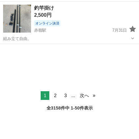
広い製品を取り扱っている倉庫！ 浅築の綺麗な職場です♪ 【フォーク
沖縄
糸満市
工場
釣竿掛け
リフト業務と軽作業】 《仕事内容》 （雇入れ直後） 倉庫内でのフォ
2,500円
ークリフト...
オンライン決済
赤嶺駅
7月31日
組み立て自由。
沖縄
豊見城市
赤嶺駅
内装、インテリア
1
2
3
...
次へ
全3158件中 1-50件表示