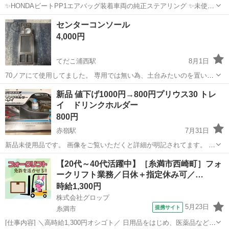
✨HONDAビートPP1エアバッグ装着車両の純正ステアリング ✨未使用
に近い ✨本革ステアリングカバー編み
沖縄
名護市
てだこ浦西駅
内装、インテリア
センターコンソール
エアバッグ
4,000円
てだこ浦西駅
8月1日
70ノアにて使用してました。 専用では無い為、土台みたいのを置いて
その上に 固定するなり、して使用してました。 ‼️追加文、取引早い方
沖縄
宜野湾市
てだこ浦西駅
内装、インテリア
新品 値下げ1000円→800円プリウス30 トレ
に優先します 多少の値下げ交渉あり
イ ドリンクホルダー
800円
赤嶺駅
7月31日
新品未使用品です。 画像をご覧いただくと詳細が明記されてます。 ノ
ークレーム、ノーリターンでお願いします。
沖縄
豊見城市
赤嶺駅
内装、インテリア
【20代～40代活躍中】［糸満市西崎町］フォ
ークリフト業務／日休＋指定休み可／…
時給1,300円
株式会社グロップ
5月23日
提携サイト
糸満市
[仕事内容] ＼高時給1,300円オシゴト／ 日用品をはじめ、医薬品など幅