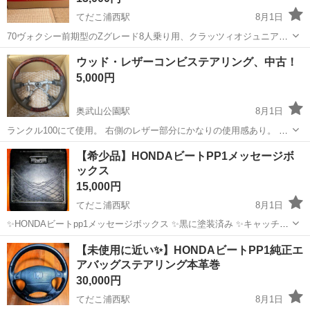
てだこ浦西駅
8月1日
70ヴォクシー前期型のZグレード8人乗り用、クラッツィオジュニア・
ブラックレザー調シートカバー未開封です。 3列目乗り降りの際に、2
沖縄
中頭郡
てだこ浦西駅
内装、インテリア
ウッド・レザーコンビステアリング、中古！
列目がリクライニングレバーワンタッチで前方に折り畳まれる仕組み
5,000円
のシート用です。 2列目センタ...
奥武山公園駅
8月1日
ランクル100にて使用。 右側のレザー部分にかなりの使用感あり。 補
修して使用しようとしましたが、買い換えたため 売却します。 補修用
沖縄
島尻郡
奥武山公園駅
内装、インテリア
【希少品】HONDAビートPP1メッセージボ
のペイントもお付けします。 オンライン決済不可です。
ックス
15,000円
てだこ浦西駅
8月1日
✨HONDAビートpp1メッセージボックス ✨黒に塗装済み ✨キャッチネ
ット付き
沖縄
名護市
てだこ浦西駅
内装、インテリア
HONDA
【未使用に近い✨】HONDAビートPP1純正エ
アバッグステアリング本革巻
30,000円
てだこ浦西駅
8月1日