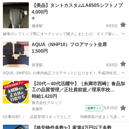
沖縄
うるま市
内装、インテリア
FRP
【美品】タントカスタムLA650Sシフトノブ
4,000円
儀保駅
8月5日
嫁車のシフトノブ用にオークションで購入しましたが、タイプ違いで
装着できませんでした。 最近のダイハツ軽自動車の内装グレードアッ
沖縄
那覇市
儀保駅
内装、インテリア
シフトノブ
AQUA（NHP10）フロアマット全席
プに如何でしょう。 ※車種別適合可否については分かりかねます 出品
1,500円
にあたり購入金額より値...
首里駅
8月5日
AQUA（NHP10）の車内純正フロアマットになります！ 平成28年式車
両から取り外しました！ 一度洗ってますが、神経質な方は再度洗うの
沖縄
那覇市
首里駅
内装、インテリア
フロアマット
【20代～40代活躍中】［糸満市西崎］食品加
をお勧めします！ 破れ等酷いダメージは特にありません！^ ^ サイズ
工の品質管理／正社員前提／理系学校…
リア 横 12...
時給1,420円
株式会社グロップ
6月15日
提携サイト
糸満市
[仕事内容] ／ 品質管理スタッフとして、 沖縄県産の生まぐろ及び
介護食を全国に広めよう！ ＼ 品質管理の経験が活かせる！新規事業の
沖縄
糸満市
工場
【格安物件多数✨】家賃4万円以下多数
介護食の中核メンバーを募集！ 理数系の学校卒なら未経験でもOK！