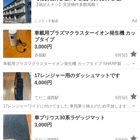
【保証人ナシ】賃貸物件多数掲載！
サポート体制が整って...
Ad
ニフティ不動産
車載用プラズマクラスターイオン発生機 カッ
プタイプ
3,000円
赤嶺駅
8月5日
車載用プラズマクラスターイオン発生機 カップタイプ SHARP製 シ
ャープ 車内で使ってましたが 使用することが少なくなったので お譲
沖縄
豊見城市
赤嶺駅
内装、インテリア
17レンジャー用のダッシュマットです
りします。 電源はUSB Aタイプからとなります。 フィルターの清掃は
4,000円
しています。 動作...
てだこ浦西駅
8月5日
17レンジャーワイドに付けてました 車両乗り換えのため手放します 比
較的綺麗な方です購入後は3nで宜しくお願いします
沖縄
うるま市
てだこ浦西駅
内装、インテリア
車プリウス30系ラゲッジマット
レンジャー
3,000円
てだこ浦西駅
8月5日