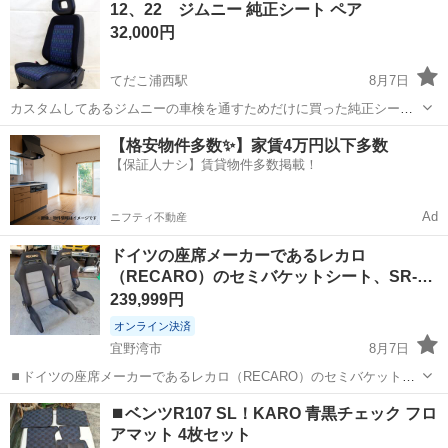
12、22 ジムニー 純正シート ペア
るだけです。 ※値下げ
32,000円
てだこ浦西駅
8月7日
カスタムしてあるジムニーの車検を通すためだけに買った純正シート
です。 高買いしてしまいました(笑) 出品価格よりもはるかに高い値段
沖縄
中頭郡
てだこ浦西駅
内装、インテリア
シート
【格安物件多数✨】家賃4万円以下多数
で買ってます(´；ω；`)… モノはキレイです 同じく車検用に必要...
【保証人ナシ】賃貸物件多数掲載！
Ad
ニフティ不動産
ドイツの座席メーカーであるレカロ
（RECARO）のセミバケットシート、SR-
2…
239,999円
オンライン決済
宜野湾市
8月7日
⏹️ドイツの座席メーカーであるレカロ（RECARO）のセミバケットシ
ート、SR-2 または SR-3 シリーズ 製品の特徴 ⏹️モデル名: RECARO
沖縄
宜野湾市
内装、インテリア
バケットシート
⏹️ベンツR107 SL！KARO 青黒チェック フロ
SR-2 。SRシリーズは、高いホールド性と快適性を両立させた、レ...
アマット 4枚セット