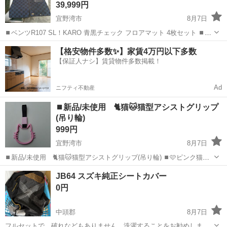
39,999円
宜野湾市
8月7日
⏹️ベンツR107 SL！KARO 青黒チェック フロアマット 4枚セット ⏹️写
真参照して下さい。表は綺麗ですが、と裏に使用感有ります。中古品
沖縄
宜野湾市
内装、インテリア
フロアマット
【格安物件多数✨】家賃4万円以下多数
です。神経質な方は問い合わせしないで下さい。値引き交渉出来ませ
【保証人ナシ】賃貸物件多数掲載！
ん。配達やってい...
Ad
ニフティ不動産
⏹️新品/未使用 🐈️猫🐱猫型アシストグリップ
(吊り輪)
999円
宜野湾市
8月7日
⏹️新品/未使用 🐈️猫🐱猫型アシストグリップ(吊り輪) ⏹️🩷ピンク猫の
形をした車内用のつり革（つり輪）です。主に車の内装を可愛く飾る
沖縄
宜野湾市
内装、インテリア
吊り輪
JB64 スズキ純正シートカバー
ためのドレスアップ・アクセサリーとして使用されます。 ⏹️商品の特
0円
徴 用途: アシ...
中頭郡
8月7日
フルセットで、破れなどもありません。洗濯することをお勧めしま