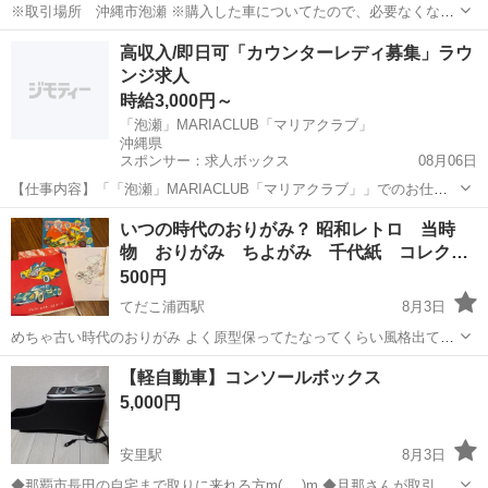
※取引場所 沖縄市泡瀬 ※購入した車についてたので、必要なくなり
ました。 ※未開封・未使用品となりますが 一度人の手に渡ったもので
沖縄
中頭郡
てだこ浦西駅
内装、インテリア
高収入/即日可「カウンターレディ募集」ラウ
すので ご理解の上ご購入下さい。 ※色はブラックです！ ※↓↓購入先
ンジ求人
の詳細抜粋↓↓※ ...
時給3,000円～
「泡瀬」MARIACLUB「マリアクラブ」
沖縄県
スポンサー：求人ボックス
08月06日
【仕事内容】「「泡瀬」MARIACLUB「マリアクラブ」」でのお仕事
は… 元気にお出迎え ドリンクを作ってご提供 お客様とおしゃべり 笑
アルバイト・パート
いつの時代のおりがみ？ 昭和レトロ 当時
顔でお見送り 難しいことや複雑な内容はお願いしません! どなたでも
物 おりがみ ちよがみ 千代紙 コレク…
すぐに覚えられるので、夜職初...
500円
てだこ浦西駅
8月3日
めちゃ古い時代のおりがみ よく原型保ってたなってくらい風格出てる
破れは当たり前 シミとかも少し 昔の車好きな人最高ちゃう？コレクシ
沖縄
中頭郡
てだこ浦西駅
内装、インテリア
時代
【軽自動車】コンソールボックス
ョンや貴重な資料として 現代の折り紙より大きめ
5,000円
安里駅
8月3日
◆那覇市長田の自宅まで取りに来れる方m(_ _)m ◆旦那さんが取引場