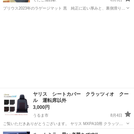
プリウス2023年のラゲージマット 黒 純正に近い厚みと、裏側滑り止
め加工されています。 車を買い替えたので不要になりました。 綺麗だ
沖縄
中頭郡
てだこ浦西駅
内装、インテリア
と思います。 汚れなし うらめんらばーで防水加工されてます。
ヤリス シートカバー クラッツィオ クー
ル 運転席以外
3,000円
うるま市
8月4日
ご覧いただきありがとうございます。 ヤリス MXPA10用 クラッツィ
オ クールの**運転席以外（助手席・後席）**の出品です。 【状態】 ・
沖縄
うるま市
内装、インテリア