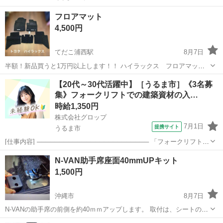
フロアマット
4,500円
てだこ浦西駅
8月7日
半額！新品買うと1万円以上します！！ ハイラックス フロアマット
新しいマットを購入する為お譲り致します！ トヨタ純正中古5枚セッ
沖縄
沖縄市
てだこ浦西駅
内装、インテリア
【20代～30代活躍中】［うるま市］《3名募
トです！ まだ全然使えます！！ 取引き早い方優先させていただきま
集》フォークリフトでの建築資材の入…
フロアマット
す！ 那覇か沖縄市で...
時給1,350円
株式会社グロップ
7月1日
提携サイト
うるま市
[仕事内容] ───────────────────────── 「フォークリフトの
資格はあるけど実務経験がない…」 「ブランクがあって自信がな
沖縄
うるま市
仕分け
N-VAN助手席座面40mmUPキット
い…」 問題ございません！ フォークリフトの資格をお持ちであれば
1,500円
未経験者やブラ...
沖縄市
8月7日
N-VANの助手席の前側を約40ｍｍアップします。 取付は、シートの前
側のボルトを外して、スペーサーゴムを挟んで付属のボルトで固定す
沖縄
沖縄市
内装、インテリア
助手席