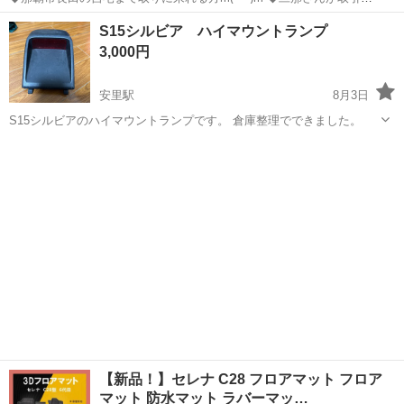
所へ向かいますm(_ _)m ◆平日は19時以降、土日調整可能です。 ◆叔
沖縄
那覇市
安里駅
内装、インテリア
S15シルビア ハイマウントランプ
父からの代理出品です。 ◆軽自動車のコンソールボックス ◆特に◯◯
3,000円
車専...
安里駅
8月3日
S15シルビアのハイマウントランプです。 倉庫整理でできました。
沖縄
那覇市
安里駅
内装、インテリア
【新品！】セレナ C28 フロアマット フロア
マット 防水マット ラバーマッ…