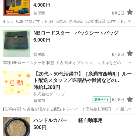
4,000円
首里駅
8月2日
セレナ C28 フロアマット 1列目のみ 専用設計 3D立体設計 3Dマット
3D立体マット 3D フロアマット 防水マット ラバーマット 新品未使用
沖縄
南城市
首里駅
内装、インテリア
フロアマット
NBロードスター バックシートバッグ
です！ 楽天等のネットで注文すると別途で送料もかかるので、かなり
6,000円
お得です...
首里駅
8月2日
車種:NBロードスター等 状態:中古 純正オプション。 助手席などの後
ろの隙間に付ける書類入れです。 中は仕切りで3つに分かれていま
沖縄
那覇市
首里駅
内装、インテリア
助手席
【20代～50代活躍中】［糸満市西崎町］ルー
す。
ト配送スタッフ／医薬品や雑貨などの…
時給1,300円
株式会社グロップ
6月8日
提携サイト
糸満市
[仕事内容] ＼資格が活かせる配送ドライバー！高時給1,300円！／ 服装
自由で、動きやすいお好きな私服での勤務が可能です◎ 作業中に、い
沖縄
糸満市
工場
ハンドルカバー 軽自動車用
つでも水分が補給できる働きやすい環境です。 【医薬品や雑貨の配送
500円
ドライバー】 ...