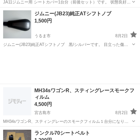
JA11ジムニー用 シートカバー1台分（前後セット）です。 状態良好で
す👍 写真にて状態をご確認ください。 早い者勝ちとなります
沖縄
浦添市
内装、インテリア
シート
ジムニー(JB23)純正ATシフトノブ
1,500円
うるま市
8月2日
ジムニー(JB23)純正ATシフトノブ 黒/シルバーです。 目立った傷は
ありませんが、写真で判断してください。お探しの方、どうですか？
沖縄
うるま市
内装、インテリア
シフトノブ
取引場所は、うるま市石川になります。
MH34sワゴンR、スティングレースモークフ
ィルム
4,500円
宮古島市
8月2日
MH34sワゴンR、スティングレーのスモークフィルム１台分になりま
す。 フロント左右、フロント小窓左右 リア左右、リアクォーター左
沖縄
宮古島市
内装、インテリア
ワゴンR
ランクル70シートベルト
右、ハッチ(リアゲート)になります。 １２％。カット済みフィルムな