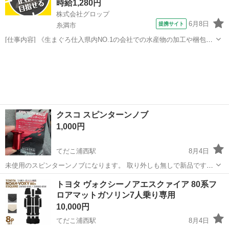
時給1,280円
株式会社グロップ
6月8日
提携サイト
糸満市
[仕事内容] 《生まぐろ仕入県内NO.1の会社での水産物の加工や梱包》
生まぐろ仕入県内NO.1の会社として、 沖縄県産まぐろを中心に水産物
沖縄
糸満市
工場
を県内外に出荷しています。 業界未経験ではじめての人でも大丈夫で
す！ 「新しい業界に...
クスコ スピンターンノブ
1,000円
てだこ浦西駅
8月4日
未使用のスピンターンノブになります。 取り外しも無しで新品です。
一応NISSAN用になりますが、加工しればある程度どの車種にも付け
沖縄
国頭郡
てだこ浦西駅
内装、インテリア
トヨタ ヴォクシーノアエスクァイア 80系フ
れると思います。
ロアマットガソリン7人乗り専用
10,000円
てだこ浦西駅
8月4日