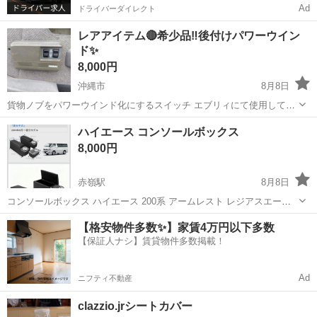
Ad
ドライバーダイレクト
レアアイテム🔴希少品‼️後付けパワーウイン
ド✨
8,000円
沖縄市
8月8日
貨物ノブをパワーウインド化にするスイッチ エブリィにて使用してい
ました。 ¥12,000
沖縄
沖縄市
内装、インテリア
付け
ハイエース コンソールボックス
8,000円
赤嶺駅
8月8日
コンソールボックス ハイエース 200系 アームレスト レジアスエース
200系 コンソールボックス 肘置き ブルーled | 小物入れ収納ボックス
沖縄
糸満市
赤嶺駅
内装、インテリア
【格安物件多数✨】家賃4万円以下多数
アームレスト PU 落下防止 3個セット H200系 ワイド 標準 1型~8型
【保証人ナシ】賃貸物件多数掲載！
コンソールボックス
Ad
ニフティ不動産
clazzio.jrシートカバー