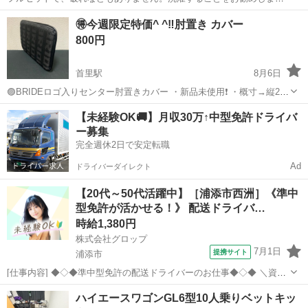
す。 先着順でお譲りします。なお、受け渡し希望日時の記載がないメ
沖縄
中頭郡
内装、インテリア
🉐今週限定特価^ ^‼️肘置き カバー
ッセージには返信いたしませんのでご了承ください。 待ち合わせ場所
800円
はローソン読谷長浜店の周...
首里駅
8月6日
🟣BRIDEロゴ入りセンター肘置きカバー ・新品未使用❗️ ・概寸→縦20
㎝ 横30㎝ 幅2㎝ ・撮影のため開封しました^ ^ ・クラウン/マークx/フ
沖縄
那覇市
首里駅
内装、インテリア
センター
【未経験OK🚚】月収30万↑中型免許ドライバ
ーガ/他 〜返信が早く話しがスムーズな方を優先します〜 ドタキャ
ー募集
ン...
完全週休2日で安定転職
Ad
ドライバーダイレクト
【20代～50代活躍中】［浦添市西洲］《準中
型免許が活かせる！》 配送ドライバ…
時給1,380円
株式会社グロップ
7月1日
提携サイト
浦添市
[仕事内容] ◆◇◆準中型免許の配送ドライバーのお仕事◆◇◆ ＼資格
えお活かせる／ 下記資格があれば実務経験がなくてもOK◎ ・中型免
沖縄
浦添市
ドライバー
ハイエースワゴンGL6型10人乗りベットキッ
許（8t限定） 2007年6月1日以前の普通免許取得者も可 （免許証に「中