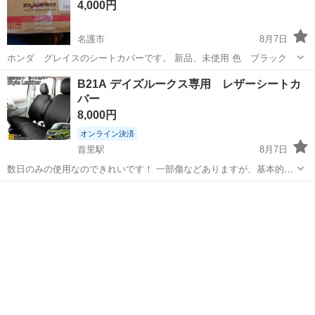
4,000円
名護市
8月7日
ホンダ グレイスのシートカバーです。 新品、未使用 色 ブラック
沖縄
名護市
内装、インテリア
B21A デイズルークス専用 レザーシートカ
バー
8,000円
オンライン決済
首里駅
8月7日
数日のみの使用なのできれいです！ 一部傷などありますが、基本的に
美品です！ 後部座席テーブル取付出来るように加工済みなので 元々つ
沖縄
南城市
首里駅
内装、インテリア
いてるテーブルを外して取り付け直すだけで加工不要です。 リア座席
裏面のマジックテープが外れてま...