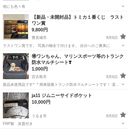
他にも色々有
沖縄
豊見城市
内装、インテリア
戦車
【新品・未開封品】トミカ１番くじ ラスト
ワン賞
9,800円
豊見城市
8月6日
ラストワン賞です。 写真の物全て付けます。 自分へのご褒美に
沖縄
豊見城市
内装、インテリア
トミカ
🉐ワンちゃん、マリンスポーツ等のトランク
防水マルチシート❣️
1,000円
宮古島市
8月6日
新品未使用品です^_^ 簡単脱着トランク防水マルチシートです！ 濡れ
たり汚れたりしてもサッと一拭きで綺麗になります❣️ 受け渡しはパイ
沖縄
宮古島市
内装、インテリア
トランク
ja11 ジムニーサイドポケット
ナガマビーチ前ファミマ駐車場にて購入後にはノークレーム、ノーリ
10,000円
ターンで宜しくお願い致し...
うるま市
8月6日
FRP製 灰皿付き