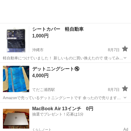
シートカバー 軽自動車
1,000円
沖縄市
8月7日
軽自動車につけていました！ 新しいものに買い換えたので 使ってみた
いかた、よろしくお願いいたします🙇 試用期間は、一年ほどになりま
沖縄
沖縄市
内装、インテリア
デットニングシート🔇
す
4,000円
てだこ浦西駅
8月7日
Amazonで売っているデットニングシートです 余ったので売ります！
寸法は40センチの25センチです！枚数は２０枚ほどあります！ コレを
沖縄
中頭郡
てだこ浦西駅
内装、インテリア
MacBook Air 13インチ 0円
内張の中などに貼ると走ってる時の音などが、静かになります！ 貼る
抽選でプレゼント！応募は1分
場所などでエンジンの音...
Ad
くらしノート