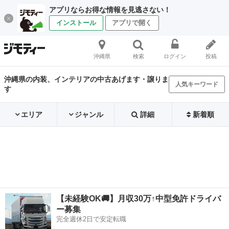
アプリならお得な情報を見逃さない！
インストール
アプリで開く
沖縄県
検索
ログイン
投稿
沖縄県の内装、インテリアの中古あげます・譲りま
人気キーワード
す
エリア
ジャンル
詳細
新着順
【未経験OK🚚】月収30万↑中型免許ドライバ
ー募集
完全週休2日で安定転職