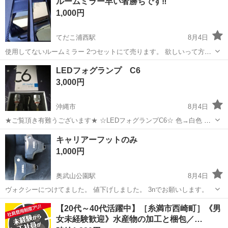
ルームミラー早い者勝ちです‼️
使用期間：約3カ月 ・全体的に目立つ傷や汚れはなく、比較的きれい
1,000円
な...
てだこ浦西駅
8月4日
使用してないルームミラー 2つセットにて売ります。 欲しいって方コ
メントよろしくお願いいたします。 購入後ノークレームノーリターン
沖縄
うるま市
てだこ浦西駅
内装、インテリア
ルーム
LEDフォグランプ C6
でお願いいたします。 早い者勝ちとさせていただきますのでご了承く
3,000円
ださいませ。
沖縄市
8月4日
★ご覧頂き有難うございます★ ☆LEDフォグランプC6☆ 色→白色 の
み 黄色完売 【商品内容】LEDバルブ×2 【商品仕様】 光色 ホワイト
沖縄
沖縄市
内装、インテリア
爆光
キャリアーフットのみ
（白色） ・光量 7600lm （1球3800lm）6000K 規格 ...
1,000円
奥武山公園駅
8月4日
ヴォクシーにつけてました。 値下げしました。 3nでお願いします。
沖縄
那覇市
奥武山公園駅
内装、インテリア
【20代～40代活躍中】［糸満市西崎町］《男
女未経験歓迎》水産物の加工と梱包／…