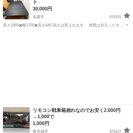
ト
型車は中型（...
30,000円
名護市
8月6日
長さ1900✖️幅1700✖️高さ640 高さは変えれます。 状態は目立ったキ
ズ、汚れなどはありません。 綺麗な方だと思います。 急ぎで引き取り
沖縄
名護市
内装、インテリア
に来てくれる方にはお安くお譲りします。
リモコン戦車箱崩れなのでお安く2,000円
→1,000で
1,000円
豊見城市
8月6日