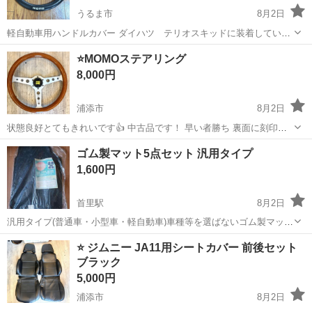
うるま市
8月2日
軽自動車用ハンドルカバー ダイハツ テリオスキッドに装着していま
した。
沖縄
うるま市
内装、インテリア
⭐️MOMOステアリング
8,000円
浦添市
8月2日
状態良好とてもきれいです👍 中古品です！ 早い者勝ち 裏面に刻印あ
ります！画像でご確認下さい
沖縄
浦添市
内装、インテリア
ゴム製マット5点セット 汎用タイプ
1,600円
首里駅
8月2日
汎用タイプ(普通車・小型車・軽自動車)車種等を選ばないゴム製マット
5点セット耐久性あり。 - セット内容: 5点セット - 色: 黒 - 素材: ゴム製
沖縄
南城市
首里駅
内装、インテリア
ゴム
⭐️ ジムニー JA11用シートカバー 前後セット
- 適合車種: 汎用タイプ ご覧いただきありがとうございます。 プ...
ブラック
5,000円
浦添市
8月2日