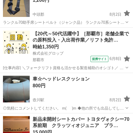
1,200円
んで素人でも簡単に張れ...
中頭郡
8月2日
ランクル70助手席シートベルト（ジャンク品） ランクル70系シートベ
ルトになります。 ショートかミドルから外した記憶がありますが 年式
沖縄
中頭郡
内装、インテリア
ランクル
【20代～50代活躍中】［那覇市］老舗企業で
等わかりません。 何にか部品が足りてませんのでジャンク扱いです。
の原料投入・入出荷作業／リフト免許…
現物確認して購入判断し...
時給1,350円
株式会社グロップ
6月8日
提携サイト
那覇市
[仕事内容] ＼フォークリフト資格も活かせる製造補助のオシゴト／ 正
社員登用制度あり！ 資格を活かして、キャリアアップしたい方にオス
沖縄
那覇市
工場
車☆ヘッドレスクッション
スメ☆ 独自の休暇制度が多数あり、メリハリつけて働けます◎ 【有名
800円
企業での製造補助】...
壺川駅
8月2日
◎気軽にコメントしてください。 m(_ _)m ◆他の所でも出品してしま
す。 ◆すぐにお返事ができない場合があります。必ずお返事します。
沖縄
那覇市
壺川駅
内装、インテリア
新品未開封シートカバー トヨタヴォクシー70
・自分は何回かは使いましたけど、他の物を買ったのでこの商品は出
系前期 クラッツィオジュニア ブラ…
品してします。 ※...
15,000円