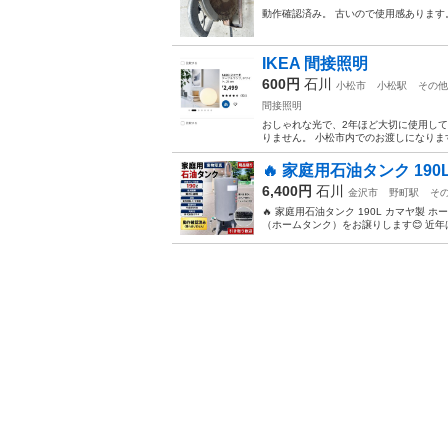
動作確認済み。 古いので使用感あります
IKEA 間接照明
600円
石川
小松市
小松駅
その他
間接照明
おしゃれな光で、2年ほど大切に使用して
りません。 小松市内でのお渡しになりま
🔥 家庭用石油タンク 190
6,400円
石川
金沢市
野町駅
そ
🔥 家庭用石油タンク 190L カマヤ製
（ホームタンク）をお譲りします😊 近年