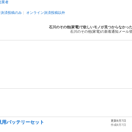
売業者
ン決済投稿のみ
オンライン決済投稿以外
石川のその他(家電)で欲しいモノが見つからなかっ
石川のその他(家電)の新着通知メール
更新8月7日
ー +汎用バッテリーセット
作成8月7日