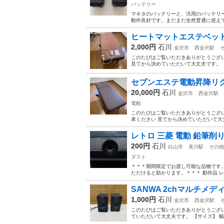
バッテリー
マキタのバッテリーと、汎用のバッテリー
動作良好です。まだまだ全然普通に使えて
ヒートマットエステベッド
2,000円
石川
金沢市
西金沢駅
このたびはご覧いただきありがとうござい
見てから決めていただいて大丈夫です。 【サイズ
セブンエステ電動昇降リ
20,000円
石川
金沢市
西金沢駅
電動
このたびはご覧いただきありがとうござい
承ください 見てから決めていただいて大丈夫です
レトロ 三菱 電動 鉛筆削り 
200円
石川
白山市
美川駅
その他
ダスト
＊＊＊期間限定でお渡し可能な品物です
ただけると助かります。＊＊＊ 動作品 レトロ
SANWA 2chマルチメ
1,000円
石川
金沢市
西金沢駅
このたびはご覧いただきありがとうござい
ていただいて大丈夫です。 【サイズ】 幅 11c