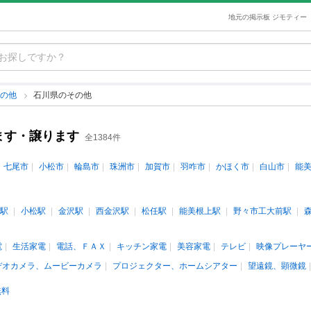
地元の掲示板 ジモティー
その他
石川県のその他
ます・譲ります
全1384件
七尾市
小松市
輪島市
珠洲市
加賀市
羽咋市
かほく市
白山市
能
駅
小松駅
金沢駅
西金沢駅
松任駅
能美根上駅
野々市工大前駅
電
生活家電
電話、ＦＡＸ
キッチン家電
美容家電
テレビ
映像プレーヤ
デオカメラ、ムービーカメラ
プロジェクター、ホームシアター
望遠鏡、顕微鏡
無料