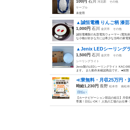
100円
石川
河北郡
その他
ケーブル
未使用
▲誠恒電機 りんご柄 漆芸花
1,000円
石川
金沢市
その他
誠恒電機製の丸型電気ウォーマー (電気
な小物が好きな方には希少な当時の家電製品
▲Jenix LEDシーリングライ
1,500円
石川
金沢市
その他
シーリングライト
Jenix製のLEDシーリングライト KA
ます。 また動作未確認商品です。 ■状態 
≪寮無料・月収25万円・
時給1,230円
長野
松本市
南松本
日払い
【カーナビゲーション部品の組立】月収例
専属！日払いOK！ 人気の工場のお仕事 ◇