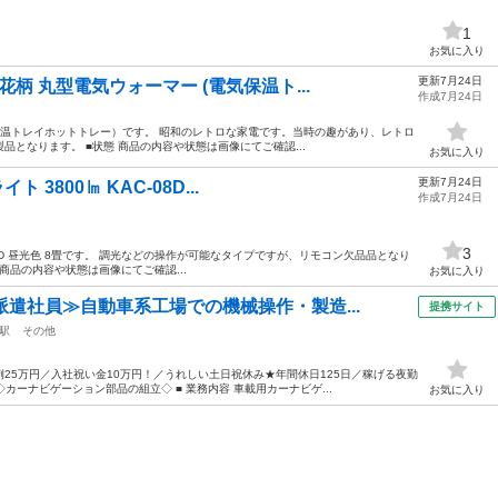
1
お気に入り
更新7月24日
柄 丸型電気ウォーマー (電気保温ト...
作成7月24日
保温トレイホットトレー）です。 昭和のレトロな家電です。当時の趣があり、レトロ
となります。 ■状態 商品の内容や状態は画像にてご確認...
お気に入り
更新7月24日
ト 3800㏐ KAC-08D...
作成7月24日
3
C-08D 昼光色 8畳です。 調光などの操作が可能なタイプですが、リモコン欠品品となり
商品の内容や状態は画像にてご確認...
お気に入り
派遣社員≫自動車系工場での機械操作・製造...
提携サイト
駅
その他
25万円／入社祝い金10万円！／うれしい土日祝休み★年間休日125日／稼げる夜勤
カーナビゲーション部品の組立◇ ■ 業務内容 車載用カーナビゲ...
お気に入り