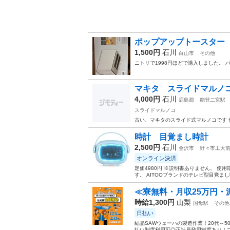
ポップアップトースター
1,500円
石川
白山市
その他
ニトリで1998円ほどで購入しました。
マキタ スライドマルノ
4,000円
石川
鹿島郡
能登二宮駅
スライドマルノコ
古い、マキタのスライド式マルノコです
時計 目覚まし時計
2,500円
石川
金沢市
野々市工大
オンライン決済
定価4980円 ※説明書ありません。 
す。 AITOOブランドのテレビ型目覚まし
≪寮無料・月収25万円・
時給1,300円
山梨
国母駅
その他
日払い
結晶SAWウェーハの製造作業！20代～
払い制度利用可◎正社員登用制度あり！マ