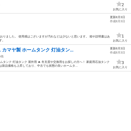
。
2
お気に入り
更新8月3日
作成8月3日
1
おりました。 使用感はございますが汚れなどは少ないと思います。 箱や説明書はあ
す。
お気に入り
更新8月3日
L カマヤ製 ホームタンク 灯油タン...
作成8月3日
の他
 ホームタンク 灯油タンク 屋外用 🔥 冬支度や交換用をお探しの方へ！ 家庭用石油タンク
3
は新品価格も上昇しており、中古でも状態の良いホームタ...
お気に入り