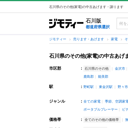
石川県のその他(家電)の中古あげます・譲ります
石川版
都道府県選択
ジモティー
売ります・あげます
家電
石川県のその他(家電)の中古あげ
市区郡
：
石川県のその他
金沢市
鹿島郡
能美郡
駅
：
野町駅
東金沢駅
野々市
ジャンル
：
全ての家電
季節、空調家
ポータブルプレーヤー
ビ
価格帯
：
全てのその他の価格帯