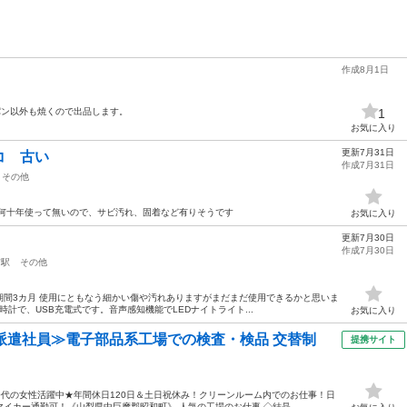
作成8月1日
 パン以外も焼くので出品します。
1
お気に入り
更新7月31日
コ 古い
作成7月31日
その他
 何十年使って無いので、サビ汚れ、固着など有りそうです
お気に入り
更新7月30日
作成7月30日
前駅
その他
使用期間3カ月 使用にともなう細かい傷や汚れありますがまだまだ使用できるかと思いま
時計で、USB充電式です。音声感知機能でLEDナイトライト...
お気に入り
派遣社員≫電子部品系工場での検査・検品 交替制
提携サイト
50代の女性活躍中★年間休日120日＆土日祝休み！クリーンルーム内でのお仕事！日
イカー通勤可！《山梨県中巨摩郡昭和町》 人気の工場のお仕事 ◇結晶...