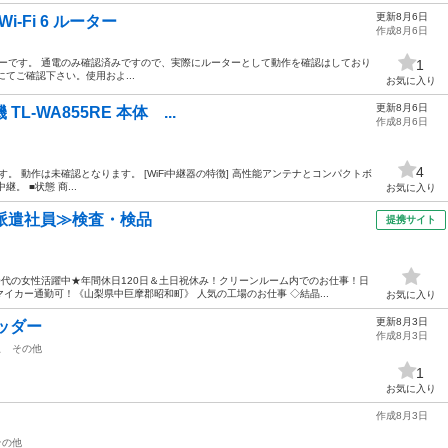
更新8月6日
0 Wi-Fi 6 ルーター
作成8月6日
i-Fi 6 ルーターです。 通電のみ確認済みですので、実際にルーターとして動作を確認はしており
1
にてご確認下さい。使用およ...
お気に入り
更新8月6日
 TL-WA855RE 本体 ...
作成8月6日
4
55REです。 動作は未確認となります。 [WiFi中継器の特徴] 高性能アンテナとコンパクトボ
。 ■状態 商...
お気に入り
派遣社員≫検査・検品
提携サイト
50代の女性活躍中★年間休日120日＆土日祝休み！クリーンルーム内でのお仕事！日
イカー通勤可！《山梨県中巨摩郡昭和町》 人気の工場のお仕事 ◇結晶...
お気に入り
更新8月3日
ッダー
作成8月3日
駅
その他
1
お気に入り
作成8月3日
その他