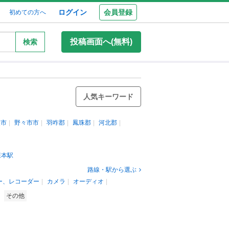
ログイン
会員登録
初めての方へ
投稿画面へ(無料)
検索
人気キーワード
美市
野々市市
羽咋郡
鳳珠郡
河北郡
森本駅
路線・駅から選ぶ
ー、レコーダー
カメラ
オーディオ
その他