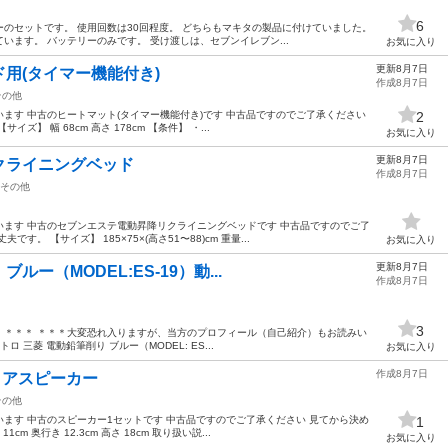
6
のセットです。 使用回数は30回程度。 どちらもマキタの製品に付けていました。
います。 バッテリーのみです。 受け渡しは、セブンイレブン...
お気に入り
更新8月7日
用(タイマー機能付き)
作成8月7日
その他
ます 中古のヒートマット(タイマー機能付き)です 中古品ですのでご了承ください
2
】 幅 68cm 高さ 178cm 【条件】 ・...
お気に入り
更新8月7日
クライニングベッド
作成8月7日
その他
ます 中古のセブンエステ電動昇降リクライニングベッドです 中古品ですのでご了
。 【サイズ】 185×75×(高さ51〜88)cm 重量...
お気に入り
更新8月7日
ブルー（MODEL:ES-19）動...
作成8月7日
3
。＊＊＊ ＊＊＊大変恐れ入りますが、当方のプロフィール（自己紹介）もお読みい
 三菱 電動鉛筆削り ブルー（MODEL: ES...
お気に入り
作成8月7日
ディアスピーカー
その他
ます 中古のスピーカー1セットです 中古品ですのでご了承ください 見てから決め
1
m 奥行き 12.3cm 高さ 18cm 取り扱い説...
お気に入り