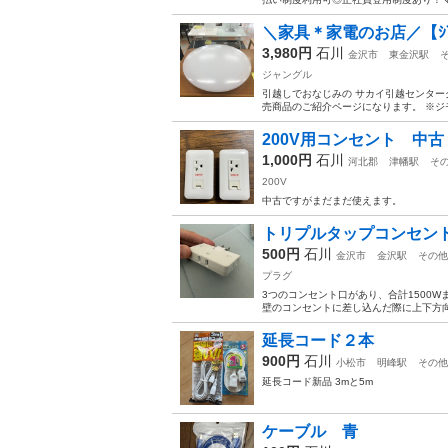
＼家具＊家電のお店／【ｼﾞｬﾝｸ
3,980円
石川
金沢市
東金沢駅
ジャングル
引越しでおなじみの サカイ引越センターグ
売商品のご紹介ページになります。 ※ジ
200V用コンセント 中
1,000円
石川
河北郡
津幡駅
そ
200V
中古ですがまだまだ使えます。
トリプルタップコンセン
500円
石川
金沢市
金沢駅
その他
プラグ
3つのコンセント口があり、合計1500
壁のコンセントに差し込んだ際に上下方向
延長コード２本
900円
石川
小松市
明峰駅
その他
延長コード新品 3mと5m
ケーブル 青