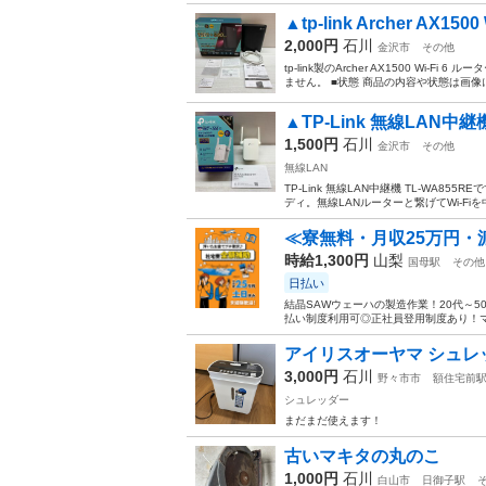
▲tp-link Archer AX150
2,000円
石川
金沢市
その他
tp-link製のArcher AX1500 W
ません。 ■状態 商品の内容や状態は画像
▲TP-Link 無線LAN中継機
1,500円
石川
金沢市
その他
無線LAN
TP-Link 無線LAN中継機 TL-WA8
ディ。無線LANルーターと繋げてWi-Fiを中継
≪寮無料・月収25万円・
時給1,300円
山梨
国母駅
その他
日払い
結晶SAWウェーハの製造作業！20代～
払い制度利用可◎正社員登用制度あり！マ
アイリスオーヤマ シュレ
3,000円
石川
野々市市
額住宅前
シュレッダー
まだまだ使えます！
古いマキタの丸のこ
1,000円
石川
白山市
日御子駅