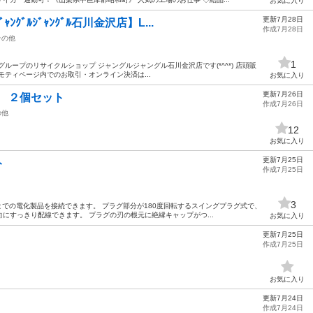
お気に入り
更新7月28日
ﾞﾙｼﾞｬﾝｸﾞﾙ石川金沢店】L...
作成7月28日
その他
1
ループのリサイクルショップ ジャングルジャングル石川金沢店です(*^^*) 店頭販
モティページ内でのお取引・オンライン決済は...
お気に入り
更新7月26日
古 ２個セット
作成7月26日
の他
12
お気に入り
更新7月25日
ト
作成7月25日
3
Wまでの電化製品を接続できます。 プラグ部分が180度回転するスイングプラグ式で、
にすっきり配線できます。 プラグの刃の根元に絶縁キャップがつ...
お気に入り
更新7月25日
作成7月25日
お気に入り
更新7月24日
作成7月24日