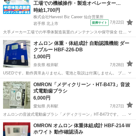
工場での機械操作・製造オペレーター…
ただける方のみお...
時給1,700円
株式会社Harvest Biz Career 仙台営業所
7月22日
提携サイト
岩手県 北上市
大手メーカー工場での半導体製造装置のメンテナンスや保守保全 仕事
内容 ＼フラッシュメモリの製造を行う工場で半導体製造装置の保守・
岩手
北上市
その他
オムロン 体重・体組成計 自動認識機能 ダー
点検のお仕事／ 新工場新設に伴い、請負現場の立ち上げを行います！
クブルー HBF-226-DB
※立ち上げ時期目安：2...
1,000円
奈良県 桜井駅
7月28日
USEDです。動作異常ありません。電池と取説は付属しません。 ブラ
ンド
Omron
色 ダークブルー 特徴 体脂肪測定/体組成測定 ディスプレ
奈良
桜井市
桜井駅
美容家電
HBF
OMRON「メディクリーン・HT-B473」音波
イタイプ デジタル 重量制限 135 キログラム フォームの形式 フラット
式電動歯ブラシ
幅約...
6,000円
愛知県 共和駅
7月27日
オムロンの音波式電動歯ブラシ「メディクリーン」HT-B473です。 縦
方向と横方向の振動を組み合わせた立体微振動「マルチ アクション音
愛知
名古屋市
共和駅
家電
電動歯ブラシ
OMRON オムロン 体重体組成計 HBF-214-W
波」（歯の表面や歯間の歯垢を落とす細かな 振動）で、歯垢を除去で
ホワイト 動作確認済み
きます。 ...