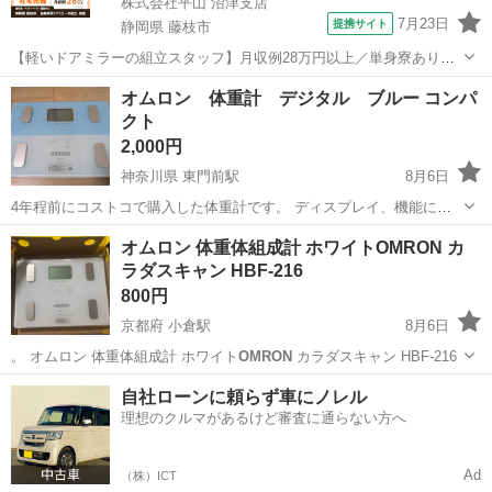
株式会社平山 沼津支店
7月23日
提携サイト
静岡県 藤枝市
【軽いドアミラーの組立スタッフ】月収例28万円以上／単身寮あり／
年間休日121日／初めてさんも安心のカンタン作業 【未経験歓迎】軽
静岡
藤枝市
その他
オムロン 体重計 デジタル ブルー コンパ
いドアミラーの組立スタッフ｜新設のキレイな工場◎男女活躍中！ 大
クト
手自動車部品メーカーの新設工...
2,000円
神奈川県 東門前駅
8月6日
4年程前にコストコで購入した体重計です。 ディスプレイ、機能に問
題ございません。 引越しのため、お譲りいたします。 ブラン
神奈川
川崎市
東門前駅
洗濯用品
体重計
オムロン 体重体組成計 ホワイトOMRON カ
ド:
Omron
色:ブルー 特徴:体脂肪測定/体組成測定 ディスプレイタイ
ラダスキャン HBF-216
プ:デジタル 【サイズ】...
800円
京都府 小倉駅
8月6日
。 オムロン 体重体組成計 ホワイト
OMRON
カラダスキャン HBF-216
京都
宇治市
小倉駅
美容家電
HBF
自社ローンに頼らず車にノレル
理想のクルマがあるけど審査に通らない方へ
Ad
（株）ICT