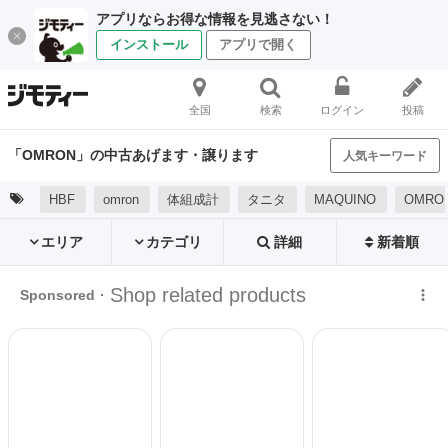
アプリならお得な情報を見逃さない！
インストール
アプリで開く
全国
検索
ログイン
投稿
「OMRON」の中古あげます・譲ります
人気キーワード
HBF
omron
体組成計
タニタ
MAQUINO
OMRO
エリア
カテゴリ
詳細
新着順