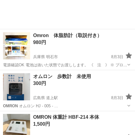
Omron 体脂肪計（取説付き）
980円
兵庫県 明石市
8月3日
電源確認OK 電池は抜いた状態でお渡しします。 《 注 》 ※ プロフ
ィール必読でお願い致します。 ※出品中表示の商品は全てお取引可能
兵庫
明石市
コスメ/ヘルスケア
地域
オムロン 歩数計 未使用
なのでお取引希望かどうかをお知らせ願います。 ※ きちんとお返事頂
300円
け...
広島県 道上駅
8月3日
OMRON
オムロン HJ - 005 - …
広島
福山市
道上駅
その他
OMRON
OMRON 体重計 HBF-214 本体
1,500円