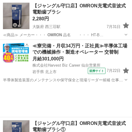
大阪
守口市
西三荘駅
その他
ジャングル
【ジャングル守口店】OMRON充電式音波式
電動歯ブラシ
2,280円
大阪府 西三荘駅
7月31日
≪商品≫ メーカー・・・
OMRON
品名 ・・・ HT-B…
大阪
守口市
西三荘駅
その他
ジャングル
≪寮完備・月収34万円・正社員≫半導体工場
での機械操作・製造オペレーター 交替制
月給301,000円
株式会社Harvest Biz Career 仙台営業所
7月22日
提携サイト
岩手県 北上市
半導体製造装置のメンテナンスや保守保全と現場リーダー候補 仕事内
容 ＼フラッシュメモリの製造を行う工場で半導体製造装置の保守・点
岩手
北上市
その他
検のお仕事／ 【主な業務】 フラッシュメモリなどに使用される「半導
体」。 その半導体を...
【ジャングル守口店】OMRON充電式音波式
電動歯ブラシ①