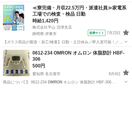
≪寮完備・月収22.5万円・派遣社員≫家電系
工場での検査・検品 日勤
時給1,420円
株式会社平山 沼津支店
7月23日
提携サイト
静岡県 伊東市
【ガラス部品の製造・加工/検査】日勤・土日休み／即入居可能！／伊
豆でのんびりライフ♪ ガラス部品の製造・加工/検査 【株式会社平山で
静岡
伊東市
その他
0612-234 OMRON オムロン 体脂肪計 HBF-
の正社員採用（無期雇用派遣）となります】 「2人で同じ職場で働き
306
たい」 「仕事も休みも一...
500円
愛知県 名古屋市
8月4日
商品について】 0612-234
OMRON
オムロン 体脂肪計 HBF-306…
愛知
名古屋市
生活家電
リユース