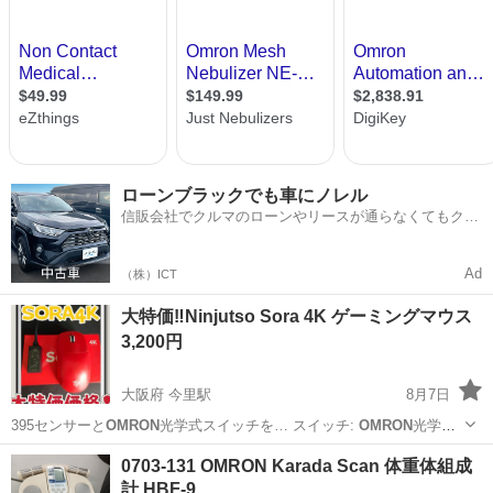
ローンブラックでも車にノレル
信販会社でクルマのローンやリースが通らなくてもクル
マをご利用いただけるサービスがあります！
Ad
（株）ICT
大特価‼️Ninjutso Sora 4K ゲーミングマウス
3,200円
大阪府 今里駅
8月7日
395センサーと
OMRON
光学式スイッチを… スイッチ:
OMRON
光学式
スイッチ …
大阪
大阪市
今里駅
周辺機器
ゲーミングマウス
0703-131 OMRON Karada Scan 体重体組成
計 HBF-9…