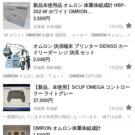
北海道
河東郡
柏林台駅
その他
コンプレッサー
新品未使用品 オムロン 体重体組成計 HBF-
202-W ホワイト OMRON…
3,500円
北海道 大谷地駅
7月23日
-W ホワイト
OMRON
札幌市 清田区… メーカー：
OMRON
/オムロン
…
北海道
札幌市
大谷地駅
その他
HBF
オムロン 決済端末 プリンター DENSO カー
ドリーダー レジ 決済 セット
2,048円
宮城県 長町南駅
7月22日
OMRON
オムロン 決済… T セット ・
OMRON
CATS300…
宮城
仙台市
長町南駅
周辺機器
カードリーダー
【新品、未使用】SCUF OMEGA コントロー
ラー ライトグレー
37,000円
沖縄県 安里駅
7月22日
一度開封はしていますが未使用の商品になっています。 値下げは致し
かねますご了承ください 説明 ・PS5コンソール向けに設計：
沖縄
那覇市
安里駅
テレビゲーム
OMRON オムロン体重体組成計
PlayStation5公式ライセンス取得済みの高性能コントローラー。簡単な
セットアップと低遅延接...