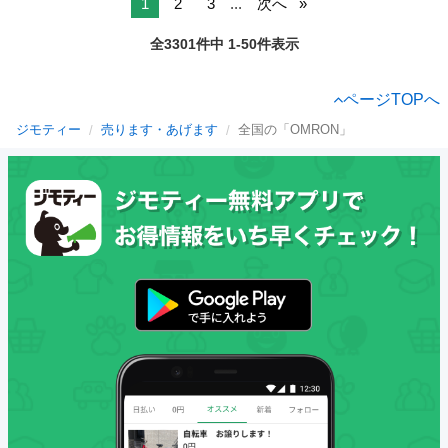
1
2
3
...
次へ
全3301件中 1-50件表示
ページTOPへ
ジモティー
売ります・あげます
全国の「OMRON」