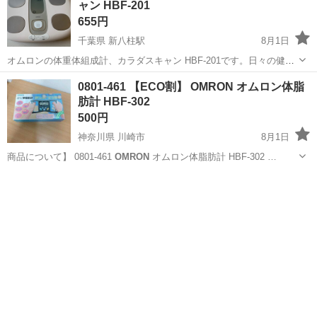
ャン HBF-201
655円
千葉県 新八柱駅
8月1日
オムロンの体重体組成計、カラダスキャン HBF-201です。日々の健康
管理に役立つ体組成計で、シンプルで使いやすいデザインです。中古
千葉
松戸市
新八柱駅
美容家電
HBF
0801-461 【ECO割】 OMRON オムロン体脂
品ですが、目立った傷や汚れはなく、動作も問題ありません。 【ブラ
肪計 HBF-302
ンド】オムロン（カラダスキ...
500円
神奈川県 川崎市
8月1日
商品について】 0801-461
OMRON
オムロン体脂肪計 HBF-302 …
神奈川
川崎市
生活家電
HBF