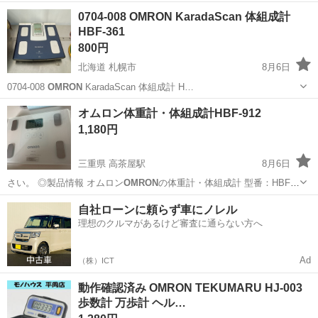
0704-008 OMRON KaradaScan 体組成計
HBF-361
800円
北海道 札幌市
8月6日
0704-008
OMRON
KaradaScan 体組成計 H…
北海道
札幌市
生活家電
HBF
オムロン体重計・体組成計HBF-912
1,180円
三重県 高茶屋駅
8月6日
さい。 ◎製品情報 オムロン
OMRON
の体重計・体組成計 型番：HBF-
…
三重
津市
高茶屋駅
家庭用品
HBF
自社ローンに頼らず車にノレル
理想のクルマがあるけど審査に通らない方へ
Ad
（株）ICT
動作確認済み OMRON TEKUMARU HJ-003
歩数計 万歩計 ヘル…