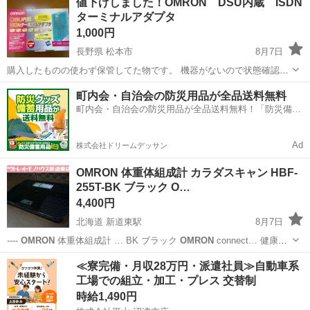
値下げしました！OMRON DSU内蔵 ISDN
ターミナルアダプタ
1,000円
長野県 松本市
8月7日
購入したものの使わず保管してた物です。 機器がないので状態確認出
来ていません。 古い物なので外箱に汚れ等あります。 諸々の不備予め
長野
松本市
その他
ターミナルアダプタ
町内会・自治会の防災用品が全品送料無料
ご了承ください。 当方、喫煙者・ペットおりません。 イオンモール・
町内会・自治会の防災用品が全品送料無料！「防災備蓄
コモ庄内•並柳付近での受...
用品ドットコム」
Ad
株式会社ドリームデッサン
OMRON 体重体組成計 カラダスキャン HBF-
255T-BK ブラック O…
4,400円
北海道 新道東駅
8月7日
----
OMRON
体重体組成計 … BK ブラック
OMRON
connect… 健康管
理アプリ「
OMRON
connect… 管理が可能な
OMRON
の体重体組成計
北海道
札幌市
新道東駅
その他
OMRON
≪寮完備・月収28万円・派遣社員≫自動車系
で…
工場での組立・加工・プレス 交替制
時給1,490円