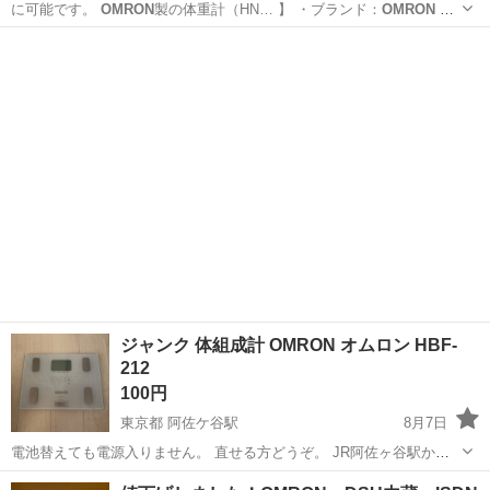
に可能です。
OMRON
製の体重計（HN… 】 ・ブランド：
OMRON
・
モデル：HN…
大阪
大阪市
近鉄日本橋駅
その他
OMRON
ジャンク 体組成計 OMRON オムロン HBF-
212
100円
東京都 阿佐ケ谷駅
8月7日
電池替えても電源入りません。 直せる方どうぞ。 JR阿佐ヶ谷駅か西
武新宿線鷺ノ宮駅周辺で取引希望です。
東京
杉並区
阿佐ケ谷駅
美容家電
HBF