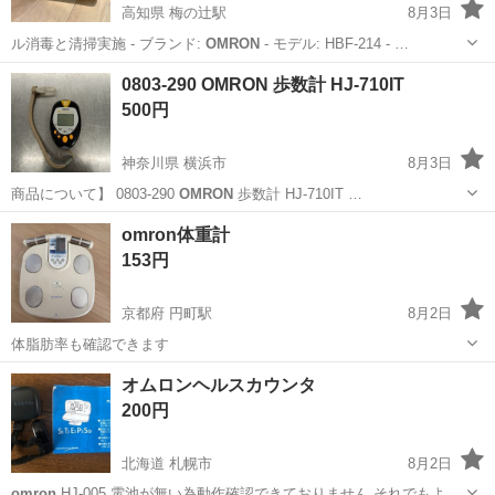
高知県 梅の辻駅
8月3日
ル消毒と清掃実施 - ブランド:
OMRON
- モデル: HBF-214 - …
高知
高知市
梅の辻駅
家庭用品
0803-290 OMRON 歩数計 HJ-710IT
500円
神奈川県 横浜市
8月3日
商品について】 0803-290
OMRON
歩数計 HJ-710IT …
神奈川
横浜市
生活家電
OMRON
omron体重計
153円
京都府 円町駅
8月2日
体脂肪率も確認できます
京都
京都市
円町駅
生活家電
オムロンヘルスカウンタ
200円
北海道 札幌市
8月2日
omron
HJ-005 電池が無い為動作確認できておりません それでもよろ