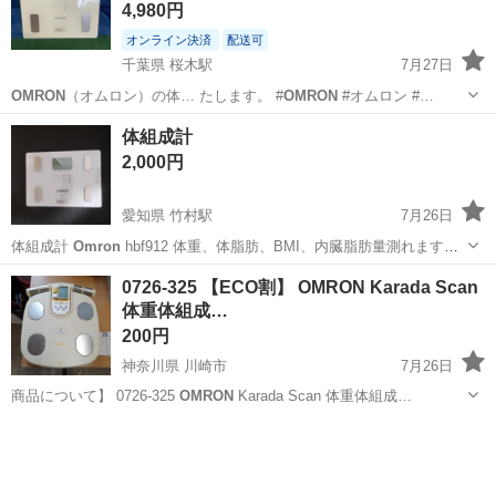
4,980円
オンライン決済
配送可
千葉県 桜木駅
7月27日
OMRON
（オムロン）の体… たします。 #
OMRON
#オムロン #…
千葉
千葉市
桜木駅
ダイエットグッズ
体組成計
体組成計
2,000円
愛知県 竹村駅
7月26日
体組成計
Omron
hbf912 体重、体脂肪、BMI、内臓脂肪量測れます。
使用機会が無いため出品します。 使用感はあまりありませんが念のた
愛知
豊田市
竹村駅
ボディケア
0726-325 【ECO割】 OMRON Karada Scan
めしっかり清掃、除菌の上お渡しいたします。 残量はわかりません
体重体組成…
が、現在取り付けて...
200円
神奈川県 川崎市
7月26日
商品について】 0726-325
OMRON
Karada Scan 体重体組成…
神奈川
川崎市
生活家電
HBF