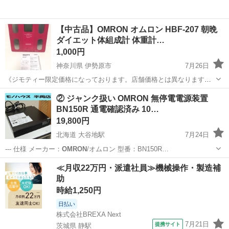
【中古品】OMRON オムロン HBF-207 朝晩
ダイエット体組成計 体重計…
1,000円
神奈川県 伊勢原市
7月26日
《ジモティー限定価格になっております。店舗価格とは異なりますの
でご注意下さい。》 《ジモティー価格でご購入頂けるのは、メッセー
神奈川
伊勢原市
美容家電
HBF
② ジャンク扱い OMRON 無停電電源装置
ジよりご連絡頂き受け渡し予定者様に選ばれた方のみになります。》
BN150R 通電確認済み 10…
《※ご予約なしで来店さ...
19,800円
北海道 大谷地駅
7月24日
--- 仕様 メーカー：
OMRON
/オムロン 型番：BN150R…
北海道
札幌市
大谷地駅
その他
無停電電源装置
≪月収22万円・派遣社員≫機械操作・製造補
助
時給1,250円
日払い
株式会社BREXA Next
7月21日
提携サイト
茨城県 静駅