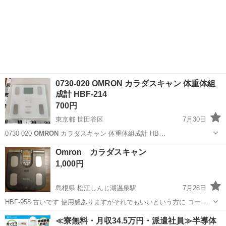
0730-020 OMRON カラダスキャン 体重体組
成計 HBF-214
700円
東京都 世田谷区
7月30日
0730-020
OMRON
カラダスキャン 体重体組成計 HB…
東京
世田谷区
生活家電
HBF
Omron カラダスキャン
1,000円
島根県 松江しんじ湖温泉駅
7月28日
HBF-958 古いです 使用感ありますがそれでもいいという方に コード
のゴムが経年劣化で落ちることがあります （写真４） 電池は付きませ
島根
松江市
松江しんじ湖温泉駅
美容家電
≪寮無料・月収34.5万円・派遣社員≫半導体
ん 電源ボタンが効きにくいですが一応使えました 上記を必ずご理解い