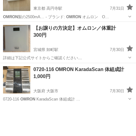
東京都 高円寺駅
7月31日
OMRON
製の2500mA… - ブランド:
OMRON
オムロン O…
東京
杉並区
高円寺駅
生活家電
OMRON
【お譲りの方決定】オムロン／体重計
300円
宮城県 卸町駅
7月30日
詳細は下記公式サイトからご確認ください
https://store.healthcare.
omron
.co.jp/category/15/HN_300T2_JTW.html
宮城
仙台市
卸町駅
生活家電
体重計
0720-116 OMRON KaradaScan 体組成計
?srsltid=AfmBOornCBIt5hrg9J...
1,000円
大阪府 大阪市
7月30日
0720-116
OMRON
KaradaScan 体組成計 …
大阪
大阪市
生活家電
OMRON