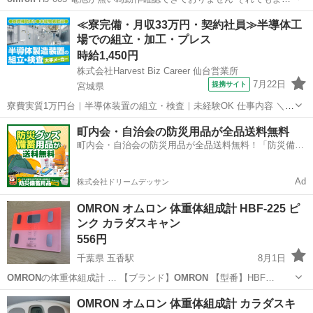
しい方どうぞ ストラップに毛玉あります 写真参照 取説に傷みありま
北海道
札幌市
その他
omron
≪寮完備・月収33万円・契約社員≫半導体工
す 写真参照 万歩計 活動量 健康管理機器 ダイエット 健康づくり 歩数
場での組立・加工・プレス
計
時給1,450円
株式会社Harvest Biz Career 仙台営業所
7月22日
提携サイト
宮城県
寮費実質1万円台｜半導体装置の組立・検査｜未経験OK 仕事内容 ＼半
導体製造装置の組立・検査スタッフ／ 大手メーカー工場内で、半導体
宮城
その他
町内会・自治会の防災用品が全品送料無料
をつくるための装置を組み立てる仕事です。 タブレットや図面を確認
町内会・自治会の防災用品が全品送料無料！「防災備蓄
しながら、ドライバ...
用品ドットコム」
Ad
株式会社ドリームデッサン
OMRON オムロン 体重体組成計 HBF-225 ピ
ンク カラダスキャン
556円
千葉県 五香駅
8月1日
OMRON
の体重体組成計 … 【ブランド】
OMRON
【型番】HBF…
千葉
松戸市
五香駅
美容家電
HBF
OMRON オムロン 体重体組成計 カラダスキ