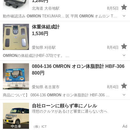
1,280円
北海道 大谷地駅
8月5日
動作確認済み
OMRON
TEKUMAR… 区 平岡
OMRON
オムロン T…
北海道
札幌市
大谷地駅
その他
万歩計
体重体組成計
1,536円
愛知県 刈谷駅
8月4日
OMRON
の体組成計(HBF-370)です。 …
愛知
刈谷市
刈谷駅
美容家電
体組成計
0804-136 OMRON オロン体脂肪計 HBF-306
800円
愛知県 名古屋市
8月4日
商品について】 0804-136
OMRON
オロン体脂肪計 HBF-306 …
愛知
名古屋市
生活家電
HBF
自社ローンに頼らず車にノレル
理想のクルマがあるけど審査に通らない方へ
Ad
（株）ICT