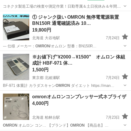
コネクタ製造工場の検査や測定作業！日勤専属＆土日祝休み＆年間休
日128日★クリーンルーム内作業★マイカー通勤OK＆無料駐車場あり
茨城
常陸大宮市
静駅
その他
① ジャンク扱い OMRON 無停電電源装置
★就業先食堂利用可！日払い制度あり！《茨城県常陸大宮市》 人気の
BN150R 通電確認済み 10…
工場のお仕事 ◇コネクタ製造工...
19,800円
北海道 大谷地駅
7月24日
--- 仕様 メーカー：
OMRON
/オムロン 型番：BN150R…
北海道
札幌市
大谷地駅
その他
無停電電源装置
※お値下げ"¥2000→¥1500" オムロン 体組
成計 HBF-971 体…
1,500円
東京都 北綾瀬駅
7月24日
BF-971 体重計 カラダスキャン
OMRON
ダイエット https://man…
東京
足立区
北綾瀬駅
その他
HBF
omronオムロンコンプレッサー式ネブライザ
4,000円
北海道 柏林台駅
7月23日
OMRON
オムロン コン… 【ブランド】
OMRON
【商品名】…