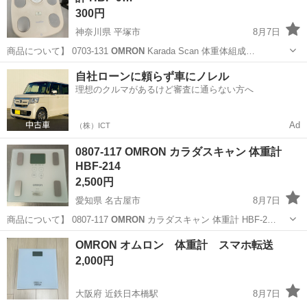
300円
神奈川県 平塚市
8月7日
商品について】 0703-131
OMRON
Karada Scan 体重体組成…
神奈川
平塚市
生活家電
HBF
自社ローンに頼らず車にノレル
理想のクルマがあるけど審査に通らない方へ
Ad
（株）ICT
0807-117 OMRON カラダスキャン 体重計
HBF-214
2,500円
愛知県 名古屋市
8月7日
商品について】 0807-117
OMRON
カラダスキャン 体重計 HBF-2…
愛知
名古屋市
生活家電
HBF
OMRON オムロン 体重計 スマホ転送
2,000円
大阪府 近鉄日本橋駅
8月7日