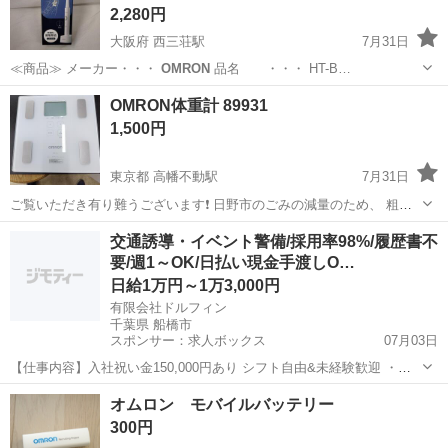
2,280円
大阪府 西三荘駅
7月31日
≪商品≫ メーカー・・・
OMRON
品名 ・・・ HT-B…
大阪
守口市
西三荘駅
その他
OMRON体重計 89931
1,500円
東京都 高幡不動駅
7月31日
ご覧いただき有り難うございます❗️ 日野市のごみの減量のため、 粗大
ごみにしてしまうにはもったいない、まだまだ次の人が気持ちよく使
東京
日野市
高幡不動駅
その他
商品
交通誘導・イベント警備/採用率98%/履歴書不
える、そのような品物を引取りきれいにして格安で販売しています。
要/週1～OK/日払い現金手渡しO…
【ご注意事項】 商品の購入を...
日給1万円～1万3,000円
有限会社ドルフィン
千葉県 船橋市
スポンサー：求人ボックス
07月03日
【仕事内容】入社祝い金150,000円あり シフト自由&未経験歓迎
・直
行直帰OK ・一部車・自転車・バイク通勤OK ・週1～OK ・日払い・
アルバイト・パート
オムロン モバイルバッテリー
週払いOK、現金手渡しも可能です! <仕事内容> 建築・土木工事現場
300円
で...