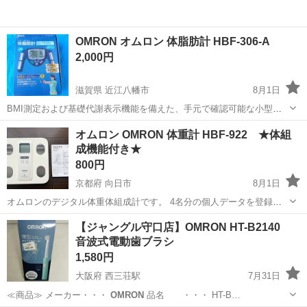
OMRON オムロン 体脂肪計 HBF-306-A
2,000円
滋賀県 近江八幡市
8月1日
BMI測定および基礎代謝表示機能を備えた、手元で確認可能な小型の
体脂肪計です。 実家倉庫にて長期保管品でしたので外箱は劣化してい
滋賀
近江八幡市
美容家電
HBF
オムロン OMRON 体重計 HBF-922 ★体組
ます 未使用品ですが撮影・確認のため取り出し電池を入れて電源が入
成機能付き★
る事は確認しました
800円
京都府 向日市
8月1日
オムロンのデジタル体重体組成計です。 4名分の個人データを登録で
き、体重や体組成の管理が可能なモデルです。 新しい体重計を購入し
京都
向日市
生活家電
HBF
【ジャングル守口店】OMRON HT-B2140
ましたので、お使いいただける方はお譲りいたします。 便利な取扱説
音波式電動歯ブラシ
明書付きですので、直ぐにお使いい...
1,580円
大阪府 西三荘駅
7月31日
≪商品≫ メーカー・・・
OMRON
品名 ・・・ HT-B…