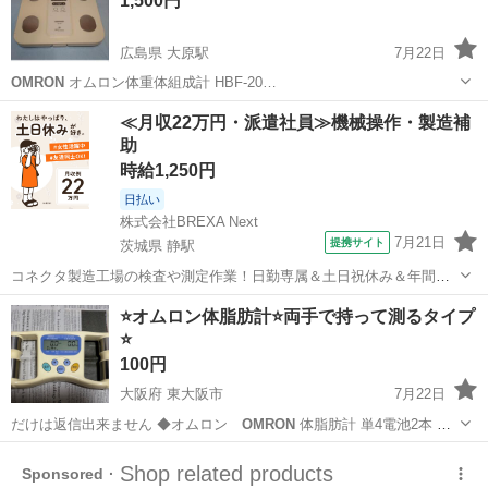
1,500円
広島県 大原駅
7月22日
OMRON
オムロン体重体組成計 HBF-20…
広島
広島市
大原駅
家庭用品
OMRON
≪月収22万円・派遣社員≫機械操作・製造補
助
時給1,250円
日払い
株式会社BREXA Next
7月21日
提携サイト
茨城県 静駅
コネクタ製造工場の検査や測定作業！日勤専属＆土日祝休み＆年間休
日128日★クリーンルーム内作業★マイカー通勤OK＆無料駐車場あり
茨城
常陸大宮市
静駅
その他
⭐️オムロン体脂肪計⭐️両手で持って測るタイプ
★就業先食堂利用可！日払い制度あり！《茨城県常陸大宮市》 人気の
⭐️
工場のお仕事 ◇コネクタ製造工...
100円
大阪府 東大阪市
7月22日
だけは返信出来ません ◆オムロン
OMRON
体脂肪計 単4電池2本 古
い物…
大阪
東大阪市
生活家電
OMRON