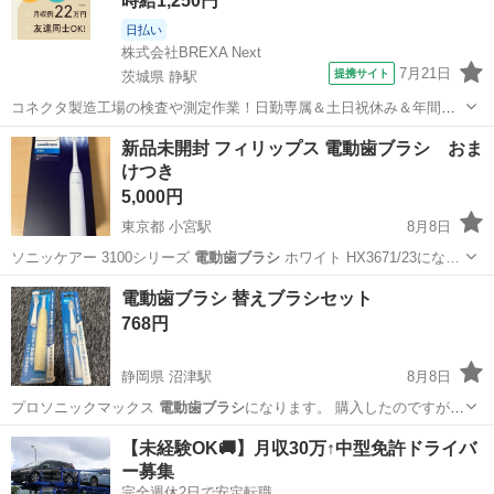
時給1,250円
日払い
株式会社BREXA Next
7月21日
提携サイト
茨城県 静駅
コネクタ製造工場の検査や測定作業！日勤専属＆土日祝休み＆年間休
日128日★クリーンルーム内作業★マイカー通勤OK＆無料駐車場あり
茨城
常陸大宮市
静駅
その他
新品未開封 フィリップス 電動歯ブラシ おま
★就業先食堂利用可！日払い制度あり！《茨城県常陸大宮市》 人気の
けつき
工場のお仕事 ◇コネクタ製造工...
5,000円
東京都 小宮駅
8月8日
ソニッケアー 3100シリーズ
電動歯ブラシ
ホワイト HX3671/23にな…
東京
八王子市
小宮駅
生活家電
電動歯ブラシ
電動歯ブラシ 替えブラシセット
768円
静岡県 沼津駅
8月8日
プロソニックマックス
電動歯ブラシ
になります。 購入したのですが
使…
静岡
沼津市
沼津駅
その他
【未経験OK🚚】月収30万↑中型免許ドライバ
ー募集
完全週休2日で安定転職