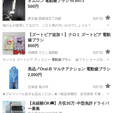
オムロン 電動歯ブラシ ht b471
500円
東京都 西新宿五丁目駅
8月7日
他のもの使用してるので、ご入り用の方いかがでしょうか？
東京
世田谷区
西新宿五丁目駅
生活家電
電動歯ブラシ
【ズートピア追加！】クロミ ズートピア 電動
歯ブラシ
800円
沖縄県 てだこ浦西駅
8月7日
サンリオ ズートピア ディズニー
電動歯ブラシ
歯ブラシ ケース付
替えブラ…
沖縄
中頭郡
てだこ浦西駅
その他
美品🪥Oral-B マルチアクション 電動歯ブラシ
2,000円
北海道 旭川市
8月7日
❀プロフィール必ずお読みください❀ ⭐️新品未開封 自宅保管 不要に
なったので使う方へお譲りします😊
北海道
旭川市
家庭用品
電動歯ブラシ
【未経験OK🚚】月収30万↑中型免許ドライバ
ー募集