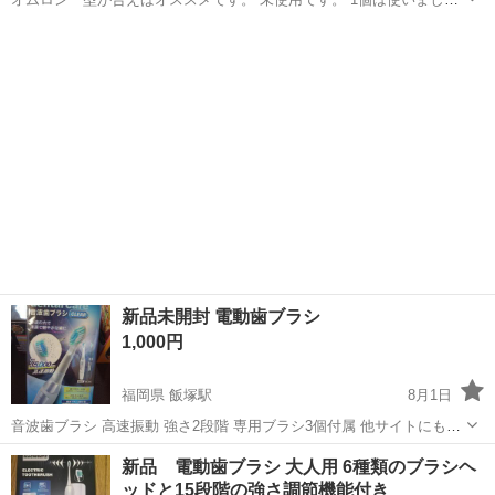
た。 ノークレームノーリターンでお願いします。
埼玉
加須市
加須駅
生活雑貨
電動歯ブラシ
新品未開封 電動歯ブラシ
1,000円
福岡県 飯塚駅
8月1日
音波歯ブラシ 高速振動 強さ2段階 専用ブラシ3個付属 他サイトにも出
品しておりますので急遽削除する場合もあります。
福岡
飯塚市
飯塚駅
生活雑貨
電動歯ブラシ
新品 電動歯ブラシ 大人用 6種類のブラシヘ
ッドと15段階の強さ調節機能付き