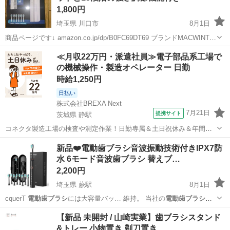
1,800円
埼玉県 川口市
8月1日
商品ページです↓ amazon.co.jp/dp/B0FC69DT69 ブランドMACWINTZ
色ブラック 商品の個数1 ユニット数1.0 個 モデル名EB015-MW Black
埼玉
川口市
その他
≪月収22万円・派遣社員≫電子部品系工場で
【比類なきパー...
の機械操作・製造オペレーター 日勤
時給1,250円
日払い
株式会社BREXA Next
7月21日
提携サイト
茨城県 静駅
コネクタ製造工場の検査や測定作業！日勤専属＆土日祝休み＆年間休
日128日★クリーンルーム内作業★マイカー通勤OK＆無料駐車場あり
茨城
常陸大宮市
静駅
その他
新品❤️電動歯ブラシ音波振動技術付きIPX7防
★就業先食堂利用可！日払い制度あり！《茨城県常陸大宮市》 人気の
水 6モード音波歯ブラシ 替えブ…
工場のお仕事 ◇コネクタ製造工...
2,200円
埼玉県 蕨駅
8月1日
cquerT
電動歯ブラシ
には大容量バッ… 維持。 当社の
電動歯ブラシ
は、6つの清掃… を保ちます。
電動歯ブラシ
はIPX 7級… 確保しま
埼玉
蕨市
蕨駅
生活家電
電動歯ブラシ
【新品 未開封 / 山崎実業】歯ブラシスタンド
す。
電動歯ブラシ
には8つの高品…
&トレー 小物置き 剃刀置き