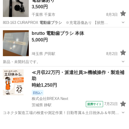
電器傷あり
を1つお付けいたします...
3,500円
千葉県 千葉市
8月3日
803-163 CURAPROX
電動歯ブラシ
※充電器傷あり 【状態…
千葉
千葉市
美容家電
電動歯ブラシ
brutto 電動歯ブラシ 本体
5,000円
埼玉県 戸田駅
8月2日
新品・未開封品です。
埼玉
戸田市
戸田駅
その他
電動歯ブラシ
≪月収22万円・派遣社員≫機械操作・製造補
助
時給1,250円
日払い
株式会社BREXA Next
7月21日
提携サイト
茨城県 静駅
コネクタ製造工場の検査や測定作業！日勤専属＆土日祝休み＆年間休
日128日★クリーンルーム内作業★マイカー通勤OK＆無料駐車場あり
茨城
常陸大宮市
静駅
その他
★就業先食堂利用可！日払い制度あり！《茨城県常陸大宮市》 人気の