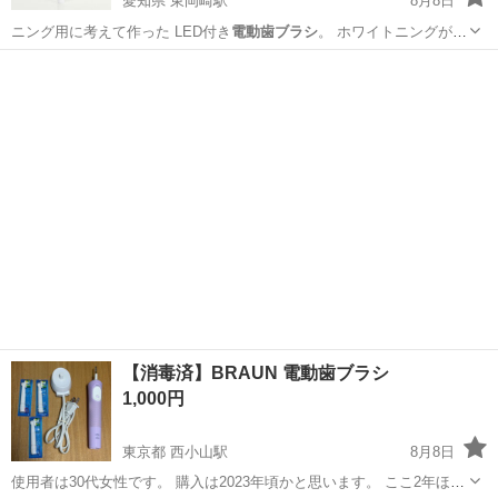
愛知県 東岡崎駅
8月8日
ニング用に考えて作った LED付き
電動歯ブラシ
。 ホワイトニングが初
めての方 …
愛知
岡崎市
東岡崎駅
生活家電
LED
【消毒済】BRAUN 電動歯ブラシ
1,000円
東京都 西小山駅
8月8日
使用者は30代女性です。 購入は2023年頃かと思います。 ここ2年ほど