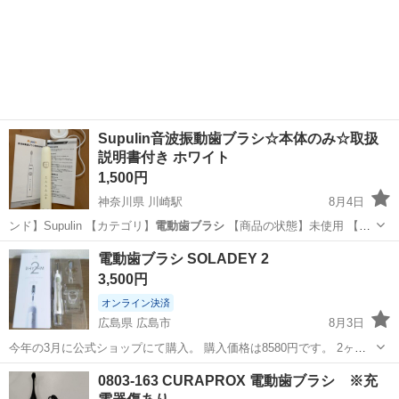
Supulin音波振動歯ブラシ☆本体のみ☆取扱
説明書付き ホワイト
1,500円
神奈川県 川崎駅
8月4日
ンド】Supulin 【カテゴリ】
電動歯ブラシ
【商品の状態】未使用 【カ
ラー】…
神奈川
川崎市
川崎駅
家電
歯ブラシ
電動歯ブラシ SOLADEY 2
3,500円
オンライン決済
広島県 広島市
8月3日
今年の3月に公式ショップにて購入。 購入価格は8580円です。 2ヶ月
ほど使用。 他商品に乗り換えのため出品いたします。 ※本体動作確認
広島
広島市
生活家電
0803-163 CURAPROX 電動歯ブラシ ※充
済、除菌清掃済み ※付属品全て揃ってます ※歯ブラシヘッドは、新品