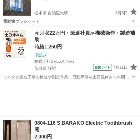
栃木県 自治医大駅
8月5日
電動歯ブラシ
セット
栃木
下野市
自治医大駅
フェイスケア
≪月収22万円・派遣社員≫機械操作・製造補
助
時給1,250円
日払い
株式会社BREXA Next
7月21日
提携サイト
茨城県 静駅
コネクタ製造工場の検査や測定作業！日勤専属＆土日祝休み＆年間休
日128日★クリーンルーム内作業★マイカー通勤OK＆無料駐車場あり
茨城
常陸大宮市
静駅
その他
★就業先食堂利用可！日払い制度あり！《茨城県常陸大宮市》 人気の
工場のお仕事 ◇コネクタ製造工...
0804-116 S.BARAKO Electric Toothbrush
電…
2,000円