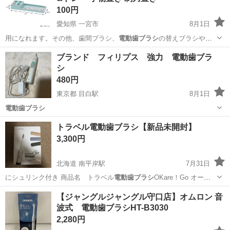
100円
愛知県 一宮市
8月1日
用になれます。その他、歯間ブラシ、
電動歯ブラシ
の替えブラシや、I
字剃刀なども収納…
愛知
一宮市
家庭用品
ブランド フィリプス 強力 電動歯ブラ
シ
480円
東京都 目白駅
8月1日
電動歯ブラシ
東京
豊島区
目白駅
生活家電
電動歯ブラシ
トラベル電動歯ブラシ【新品未開封】
3,300円
北海道 南平岸駅
7月31日
にシュリンク付き 商品名 トラベル
電動歯ブラシ
OKare！Go オーラ
ルケア …
北海道
札幌市
南平岸駅
その他
電動歯ブラシ
【ジャングルジャングル守口店】オムロン 音
波式 電動歯ブラシHT-B3030
2,280円