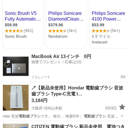
MacBook Air 13インチ 0円
抽選でプレゼント！応募は1分
Ad
くらしノート
🪥【新品未使用】Hondar 電動歯ブラシ 音波
歯ブラシ Type-C充電 I…
3,184円
大阪府 河内山本駅
8月9日
ndar 音波
電動歯ブラシ
です。 毎分… 検索KW：
電動歯ブラシ
音波歯
ブラシ…
大阪
八尾市
河内山本駅
生活家電
CITIZEN 電動歯ブラシ 新品未使用 電池つき