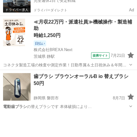
完全週休2日で安定転職
Ad
ドライバーダイレクト
≪月収22万円・派遣社員≫機械操作・製造補
助
時給1,250円
日払い
株式会社BREXA Next
7月21日
提携サイト
茨城県 静駅
コネクタ製造工場の検査や測定作業！日勤専属＆土日祝休み＆年間休
日128日★クリーンルーム内作業★マイカー通勤OK＆無料駐車場あり
茨城
常陸大宮市
静駅
その他
歯ブラシ ブラウンオーラルB io 替えブラシ
★就業先食堂利用可！日払い制度あり！《茨城県常陸大宮市》 人気の
50円
工場のお仕事 ◇コネクタ製造工...
静岡県 磐田市
8月7日
電動歯ブラシ
の替えブラシです 本体破損により…
静岡
磐田市
その他