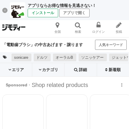
アプリならお得な情報を見逃さない！
インストール
アプリで開く
全国
検索
ログイン
投稿
「電動歯ブラシ」の中古あげます・譲ります
人気キーワード
sonicare
ドルツ
オーラルB
ソニッケアー
ジェット
エリア
カテゴリ
詳細
新着順