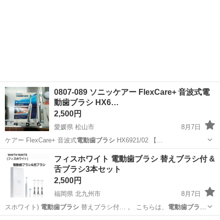
0807-089 ソニッケアー FlexCare+ 音波式電
動歯ブラシ HX6…
2,500円
愛媛県 松山市
8月7日
ケアー FlexCare+ 音波式
電動歯ブラシ
HX6921/02 【…
愛媛
松山市
美容家電
ソニッケアー
フィスホワイト 電動歯ブラシ 替えブラシ付 &
舌ブラシ3本セット
2,500円
福岡県 北九州市
8月7日
スホワイト)
電動歯ブラシ
替えブラシ付… 。 こちらは、
電動歯ブラシ
と舌ブラシのセ… を持つ 超音波
電動歯ブラシ
！手だけでは… を除