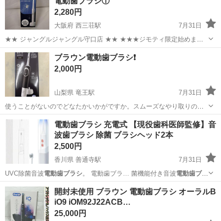
電動歯ブラシ①
2,280円
大阪府 西三荘駅
7月31日
★★ ジャングルジャングル守口店 ★★ ★★★ジモティ限定始めまし
た！★★★ 引っ越しでおなじみの サカイ引越センターのリサイクルシ
大阪
守口市
西三荘駅
その他
ブラウン電動歯ブラシ❗️
ョップ ”ジャングルジャングル守口店”です。...
2,000円
山梨県 竜王駅
7月31日
使うことがないのでどなたかいかがですか。スムーズなやり取りので
きる方のみ。評価の無い、悪い、神経質な方はご遠慮下さい。ノーク
山梨
甲斐市
竜王駅
その他
電動歯ブラシ 充電式 【現役歯科医師監修】音
レーム、ノーリターン、ノーキャンセルでお願いします。
波歯ブラシ 除菌 ブラシヘッド2本
2,500円
香川県 善通寺駅
7月31日
UVC除菌音波
電動歯ブラシ
。 電動歯ブラ… 菌機能付き音波
電動歯ブラ
シ
です。 …
香川
善通寺市
善通寺駅
その他
電動歯ブラシ
開封未使用 ブラウン 電動歯ブラシ オーラルB
iO9 iOM92J22ACB…
25,000円