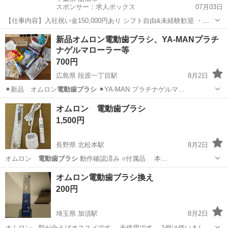
スポンサー：求人ボックス
07月03日
【仕事内容】入社祝い金150,000円あり シフト自由&未経験歓迎
・直
行直帰OK ・一部車・自転車・バイク通勤OK ・週1～OK ・日払い・
アルバイト・パート
新品オムロン電動歯ブラシ、YA-MANプラチ
週払いOK、現金手渡しも可能です! <仕事内容> 建築・土木工事現場
ナゲルマローラー等
で...
700円
広島県 段原一丁目駅
8月2日
⚫︎新品 オムロン
電動歯ブラシ
⚫︎YA-MAN プラチナゲルマ…
広島
広島市
段原一丁目駅
その他
電動歯ブラシ
オムロン 電動歯ブラシ
1,500円
長野県 北松本駅
8月2日
オムロン
電動歯ブラシ
動作確認済み ○付属品 本…
長野
松本市
北松本駅
美容家電
電動歯ブラシ
オムロン電動歯ブラシ換え
200円
埼玉県 加須駅
8月2日
オムロン 型が合えばオススメです。 未使用です。 1個は使いまし