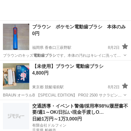
工場のお仕事 ◇コネクタ製造工...
ブラウン ポケモン電動歯ブラシ 本体のみ
0円
福岡県 香春口三萩野駅
8月2日
ブラウンのキッズ
電動歯ブラシ
です。本体の汚れはキレイに洗って
拭…
福岡
北九州市
香春口三萩野駅
美容家電
【未使用】ブラウン 電動歯ブラシ
4,800円
東京都 競艇場前駅
8月2日
BRAUN オーラルB 【SPECIAL EDITION】 PRO2 2500 サクラピンク
D505.516.3X SP 充電式 他の機種と間違えて購入し、使ってみようと
東京
府中市
競艇場前駅
生活家電
交通誘導・イベント警備/採用率98%/履歴書不
しましたが元の機種と違いすぎたので買い直しました。...
要/週1～OK/日払い現金手渡しO…
日給1万円～1万3,000円
有限会社ドルフィン
千葉県 船橋市