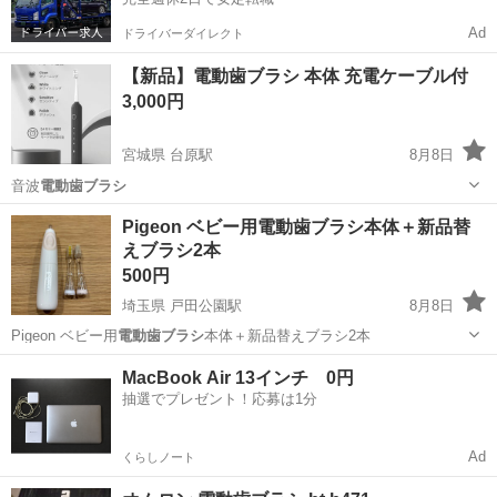
Ad
ドライバーダイレクト
【新品】電動歯ブラシ 本体 充電ケーブル付
3,000円
宮城県 台原駅
8月8日
音波
電動歯ブラシ
宮城
仙台市
台原駅
その他
Pigeon ベビー用電動歯ブラシ本体＋新品替
えブラシ2本
500円
埼玉県 戸田公園駅
8月8日
Pigeon ベビー用
電動歯ブラシ
本体＋新品替えブラシ2本
埼玉
戸田市
戸田公園駅
ベビー用品
電動歯ブラシ
MacBook Air 13インチ 0円
抽選でプレゼント！応募は1分
Ad
くらしノート