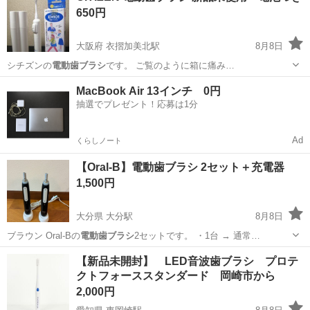
650円
大阪府 衣摺加美北駅
8月8日
シチズンの
電動歯ブラシ
です。 ご覧のように箱に痛み…
大阪
大阪市
衣摺加美北駅
ノベルティグッズ
MacBook Air 13インチ 0円
抽選でプレゼント！応募は1分
電動歯ブラシ
Ad
くらしノート
【Oral-B】電動歯ブラシ 2セット＋充電器
1,500円
大分県 大分駅
8月8日
ブラウン Oral-Bの
電動歯ブラシ
2セットです。 ・1台 → 通常…
大分
大分市
大分駅
生活家電
電動歯ブラシ
【新品未開封】 LED音波歯ブラシ プロテ
クトフォーススタンダード 岡崎市から
2,000円