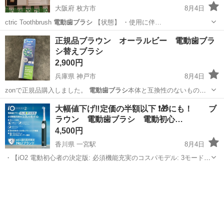
大阪府 枚方市
8月4日
ctric Toothbrush
電動歯ブラシ
【状態】 ・使用に伴…
大阪
枚方市
美容家電
電動歯ブラシ
正規品ブラウン オーラルビー 電動歯ブラ
シ替えブラシ
2,900円
兵庫県 神戸市
8月4日
zonで正規品購入しました。
電動歯ブラシ
本体と互換性のないものを
間違えて購…
兵庫
神戸市
その他
電動歯ブラシ
大幅値下げ‼️定価の半額以下 ❗️🎁にも！ ブ
ラウン 電動歯ブラシ 電動初心…
4,500円
香川県 一宮駅
8月4日
・【iO2 電動初心者の決定版: 必須機能充実のコスパモデル: 3モード】
3モード: 標準クリーン、やわらかクリーン、超やわらかクリーンを搭
香川
高松市
一宮駅
美容家電
歯科
載。 ・【コンパクトな丸型ブラシ】 歯を1本1本包み込み、奥歯や歯ぐ
きのキワまで歯...