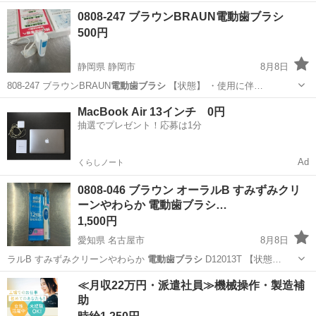
使っていないのでお譲りします。 替ブラシ×3お付けします。 消毒済
東京
目黒区
西小山駅
家電
0808-247 ブラウンBRAUN電動歯ブラシ
み、充電作動確認済み。 比較的状態はいい方ですが中古品であること
500円
をご理解ください...
静岡県 静岡市
8月8日
808-247 ブラウンBRAUN
電動歯ブラシ
【状態】 ・使用に伴…
静岡
静岡市
美容家電
電動歯ブラシ
MacBook Air 13インチ 0円
抽選でプレゼント！応募は1分
Ad
くらしノート
0808-046 ブラウン オーラルB すみずみクリ
ーンやわらか 電動歯ブラシ…
1,500円
愛知県 名古屋市
8月8日
ラルB すみずみクリーンやわらか
電動歯ブラシ
D12013T 【状態…
愛知
名古屋市
生活家電
オーラルB
≪月収22万円・派遣社員≫機械操作・製造補
助