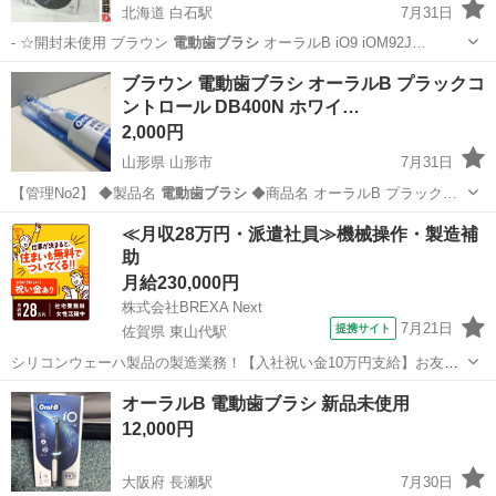
北海道 白石駅
7月31日
- ☆開封未使用 ブラウン
電動歯ブラシ
オーラルB iO9 iOM92J…
北海道
札幌市
白石駅
美容家電
オーラルB
ブラウン 電動歯ブラシ オーラルB プラックコ
ントロール DB400N ホワイ…
2,000円
山形県 山形市
7月31日
【管理No2】 ◆製品名
電動歯ブラシ
◆商品名 オーラルB プラック…
山形
山形市
その他
オーラルB
≪月収28万円・派遣社員≫機械操作・製造補
助
月給230,000円
株式会社BREXA Next
7月21日
提携サイト
佐賀県 東山代駅
シリコンウェーハ製品の製造業務！【入社祝い金10万円支給】お友達
やカップルとの応募OK◎年間休日129日＆休出なしでプライベート充
佐賀
伊万里市
東山代駅
その他
オーラルB 電動歯ブラシ 新品未使用
実♪業務はクリーンルームで快適作業◎自社正社員登用制度あり★1食
12,000円
300円～の格安食堂あり！《佐...
大阪府 長瀬駅
7月30日