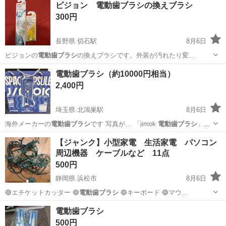
福岡
北九州市
その他
ブラシ
ピジョン 電動歯ブラシの換えブラシ
く） ◯
電動歯ブラシ
セット内容 …
300円
長野県 切石駅
8月6日
ピジョンの
電動歯ブラシ
の換えブラシです。外装が汚れたり変…
長野
飯田市
切石駅
ベビー用品
電動歯ブラシ
電動歯ブラシ（約10000円相当）
2,400円
埼玉県 北鴻巣駅
8月6日
海外メーカーの
電動歯ブラシ
です 写真が… 「jimok
電動歯ブラシ
」と
検索すれば…
埼玉
鴻巣市
北鴻巣駅
その他
【ジャンク】小型家電 生活家電 パソコン
周辺機器 ケーブルなど 11点
500円
静岡県 浜松市
8月6日
🔵エチケットカッター 🔵
電動歯ブラシ
🔵キーボード 🔵マウ…
静岡
浜松市
生活家電
小型
電動歯ブラシ
500円