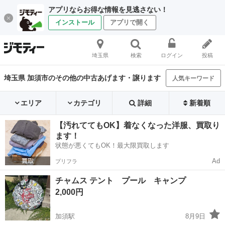
アプリならお得な情報を見逃さない！
インストール
アプリで開く
埼玉県
検索
ログイン
投稿
埼玉県 加須市のその他の中古あげます・譲ります
人気キーワード
エリア
カテゴリ
詳細
新着順
【汚れててもOK】着なくなった洋服、買取り
ます！
状態が悪くてもOK！最大限買取します
Ad
プリフラ
チャムス テント プール キャンプ
2,000円
加須駅
8月9日