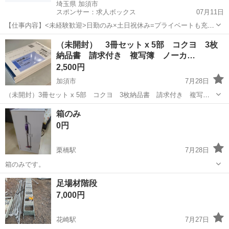
埼玉県 加須市
スポンサー：求人ボックス
07月11日
【仕事内容】<未経験歓迎>日勤のみ×土日祝休み=プライベートも充
実!日払い制度あり!ワンルーム寮完備 年間休日126日 学歴・経験不問&
アルバイト・パート
（未開封） 3冊セット x 5部 コクヨ 3枚
交通費支給あり カップル&友達同士の応募&同シフトOK! 自社正社員
納品書 請求付き 複写簿 ノーカ…
登用制度あり! :+: :...
2,500円
加須市
7月28日
（未開封）3冊セット x 5部 コクヨ 3枚納品書 請求付き 複写
簿 ノーカーボン B6ヨコ 50組 ウ-333N x 3 仕様の詳細はインタ
埼玉
加須市
その他
箱のみ
ーネット等で検索してください。 （受け渡し日時、場所） 月曜日か
0円
ら...
栗橋駅
7月28日
箱のみです。
埼玉
加須市
栗橋駅
その他
足場材階段
7,000円
花崎駅
7月27日