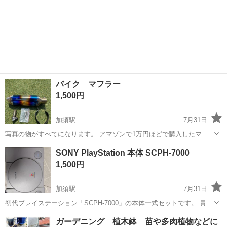
バイク マフラー
1,500円
加須駅
7月31日
写真の物がすべてになります。 アマゾンで1万円ほどで購入したマフ
ラーです。 GSX250Rにて使用していました。 3年ほど使用。 バッフ
埼玉
加須市
加須駅
その他
GSX
SONY PlayStation 本体 SCPH-7000
ルの取付ボルト部分が購入時からヒビが入ってた為ナット溶接してあ
1,500円
ります。 使用には問題あ...
加須駅
7月31日
初代プレイステーション「SCPH-7000」の本体一式セットです。 貴重
な「MADE IN JAPAN」モデルです。 【セット内容】 ・本体 ・純正コ
埼玉
加須市
加須駅
その他
PlayStation
ガーデニング 植木鉢 苗や多肉植物などに
ントローラー 2個 ・AVケーブル ・電源コード ゲームデ...