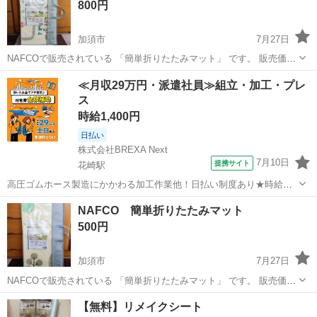
800円
加須市
7月27日
NAFCOで販売されている 「簡単折りたたみマット」 です。 販売価格
は 3,480円 です。 目の見えないシニア犬が部屋の角に行くのを防ぐ為
埼玉
加須市
その他
マット
≪月収29万円・派遣社員≫組立・加工・プレ
に、部屋に立て掛けて使用していました。使用期間は数ヶ月です。 犬
ス
の為...
時給1,400円
日払い
株式会社BREXA Next
7月10日
提携サイト
花崎駅
高圧ゴムホース製造にかかわる加工作業他！日払い制度あり★時給
1,400円+交通費！寮費無料のワンルーム寮完備！未経験者活躍中◎土
埼玉
加須市
花崎駅
その他
NAFCO 簡単折りたたみマット
日休み！マイカー、バイク、自転車通勤OK！駐車場無料！就業先食堂
500円
あり！《埼玉県加須市》 人気の...
加須市
7月27日
NAFCOで販売されている 「簡単折りたたみマット」 です。 販売価格
は 3,480円 です。 目の見えないシニア犬が部屋の角に行くのを防ぐ為
埼玉
加須市
その他
マット
【無料】リメイクシート
に、部屋に立て掛けて使用していました。使用期間は数ヶ月です。 犬