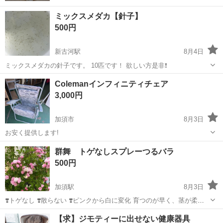
ミックスメダカ【針子】
500円
新古河駅
8月4日
ミックスメダカの針子です。 10匹です！ 欲しい方是非❗️
埼玉
加須市
新古河駅
その他
Colemanインフィニティチェア
3,000円
加須市
8月3日
お安く提供します!
埼玉
加須市
その他
Coleman
群舞 トゲなしスプレーつるバラ
500円
加須駅
8月3日
❣️トゲなし ❣️散らない ❣️ピンクから白に変化 育つのが早く、茎が柔ら
かいので誘引がしやすいです。 うちでは全く虫はつかず、薔薇の中で
埼玉
加須市
加須駅
その他
つるバラ
【求】ジモティーに出せない健康器具
も1番手入れが楽な品種です(^-^) 近所、友人にも人気なので、良かった