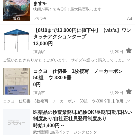
ます✨
あり！《埼玉県加須市》 人気の...
状態が悪くてもOK！最大限買取します
Ad
プリフラ
【8/10まで13,000円に値下中】【wiz'a】ワン
タッチアクションタープ…
13,000円
加須駅
7月29日
ご覧いただきありがとうございます。 サイズを誤って購入してしまっ
たため、出品してます。 使用回数1回 タープテントのサイズ 250×250
埼玉
加須市
加須駅
その他
タープテント
コクヨ 仕切書 3枚複写 ノーカーボン
※画像はイメージとなります。 お渡しする商品の色はカーキ色となり
50組 ウ-330 9冊
ます。 タ...
0円
加須市
7月28日
コクヨ 仕切書 3枚複写 ノーカーボン 50組 ウ-330 9冊 未使用で
すが、表裏表紙が汚れています。 仕様の詳細はインターネット等で検
埼玉
加須市
その他
コクヨ
医薬品の検査業務/未経験OK/長期/日勤/日払い
索してください。 （受け渡し日時、場所） 月曜日から金曜日 10:...
制度あり/自社正社員登用制度あり
時給1,400円～
武州製薬 加須パッケージングセンター