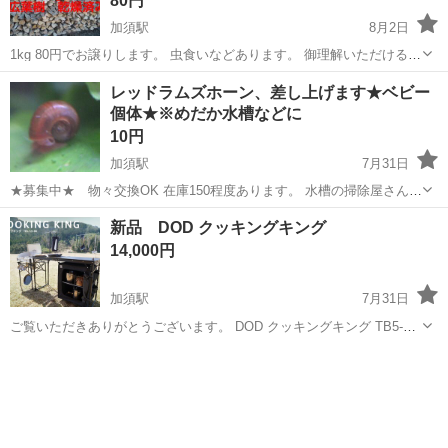
80円
加須駅
8月2日
1kg 80円でお譲りします。 虫食いなどあります。 御理解いただけるか
たの購入をお願いします。 樫、欅など広葉樹です。乾燥済み、薪スト
埼玉
加須市
加須駅
その他
薪ストーブ
レッドラムズホーン、差し上げます★ベビー
ーブで焚けます。 希望する数量を教えてください。 フレコンバックに
個体★※めだか水槽などに
入れてます。 フレコン...
10円
加須駅
7月31日
★募集中★ 物々交換OK 在庫150程度あります。 水槽の掃除屋さん☆
レッドラムズホーン 【1匹10円】 生後半年～ベビーまで サイズミック
埼玉
加須市
加須駅
その他
水槽
新品 DOD クッキングキング
ス 今年生まれた貝です。 ...
14,000円
加須駅
7月31日
ご覧いただきありがとうございます。 DOD クッキングキング TB5-
723-BK 定価22,000円 購入しましたが使用せずに保管してありまし
埼玉
加須市
加須駅
その他
DOD
た。 新品、未開封です。 発送はできませんので引取限定とさせていた
だきます...