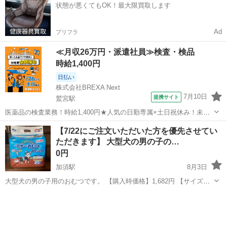
状態が悪くてもOK！最大限買取します
ら育ててみま...
Ad
プリフラ
≪月収26万円・派遣社員≫検査・検品
時給1,400円
日払い
株式会社BREXA Next
7月10日
提携サイト
鷲宮駅
医薬品の検査業務！時給1,400円★人気の日勤専属×土日祝休み！未経
験活躍中！カップルやお友達同士での応募も可能！ピンチに嬉しい日
埼玉
加須市
鷲宮駅
その他
【7/22にご注文いただいた方を優先させてい
払い制度あり★ワンルームタイプの家賃0円！《埼玉県川越市》 人気
ただきます】 大型犬の男の子の…
の工場のお仕事 ◇医薬品の検...
0円
加須駅
8月3日
大型犬の男の子用のおむつです。 【購入時価格】1,682円 【サイズ】
ウエスト62～76cm 【アピールポイント】先月購入したばかりの未開
埼玉
加須市
加須駅
その他
おむつ
封品です。 【数量】20枚入 1袋 【希望取引場所】ビバモール加須...