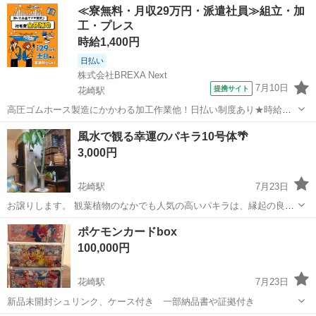
埼玉
加須市
その他
木材
≪寮無料・月収29万円・派遣社員≫組立・加
工・プレス
時給1,400円
日払い
株式会社BREXA Next
7月10日
提携サイト
花崎駅
高圧ゴムホース製造にかかわる加工作業他！日払い制度あり★時給
1,400円+交通費！寮費無料のワンルーム寮完備！未経験者活躍中◎土
埼玉
加須市
花崎駅
その他
風水で観る幸運のパキラ10号体🌴
日休み！マイカー、バイク、自転車通勤OK！駐車場無料！就業先食堂
3,000円
あり！《埼玉県加須市》 人気の...
花崎駅
7月23日
お譲りします。 観葉植物のなかでも人気の高いパキラは、縁起の良い
植物としても知られています。 パキラを置きたいけれど、風水的には
埼玉
加須市
花崎駅
その他
パキラ
ポケモンカードbox
どのような効果が期待できるのか気になる方もいらっしゃるのではな
100,000円
いでしょうか？ パキラをお部屋...
花崎駅
7月23日
新品未開封シュリンク、ケース付き 一部納品書や証拠付き