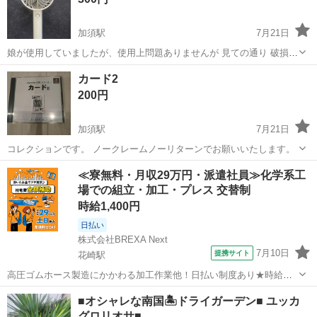
加須駅
7月21日
娘が使用していましたが、使用上問題ありませんが 見ての通り 破損が
ある為 お安く出させていただきました。
埼玉
加須市
加須駅
その他
カード2
200円
加須駅
7月21日
コレクションです。 ノークレームノーリターンでお願いいたします。
埼玉
加須市
加須駅
その他
ゲーム
≪寮無料・月収29万円・派遣社員≫化学系工
場での組立・加工・プレス 交替制
時給1,400円
日払い
株式会社BREXA Next
7月10日
提携サイト
花崎駅
高圧ゴムホース製造にかかわる加工作業他！日払い制度あり★時給
1,400円+交通費！寮費無料のワンルーム寮完備！未経験者活躍中◎土
埼玉
加須市
花崎駅
その他
■オシャレな南国🏝️ドライガーデン■ ユッカ
日休み！マイカー、バイク、自転車通勤OK！駐車場無料！就業先食堂
グロリオサ■