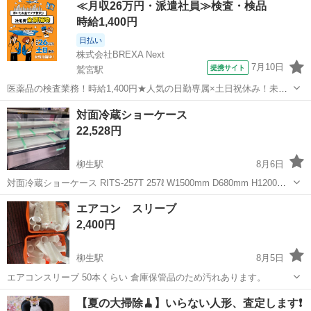
≪月収26万円・派遣社員≫検査・検品
時給1,400円
日払い
株式会社BREXA Next
7月10日
提携サイト
鷲宮駅
医薬品の検査業務！時給1,400円★人気の日勤専属×土日祝休み！未経
験活躍中！カップルやお友達同士での応募も可能！ピンチに嬉しい日
埼玉
加須市
鷲宮駅
その他
対面冷蔵ショーケース
払い制度あり★ワンルームタイプの家賃0円！《埼玉県川越市》 人気
22,528円
の工場のお仕事 ◇医薬品の検...
柳生駅
8月6日
対面冷蔵ショーケース RITS-257T 257ℓ W1500mm D680mm H1200mm
冷えは，確認しております。 ※向かって右側面のガラスが割れたた
埼玉
加須市
柳生駅
その他
ショーケース
エアコン スリーブ
め、アクリルで補修しております。 そのため、結露あります。 ...
2,400円
柳生駅
8月5日
エアコンスリーブ 50本くらい 倉庫保管品のため汚れあります。
埼玉
加須市
柳生駅
その他
【夏の大掃除🧹】いらない人形、査定します❗️