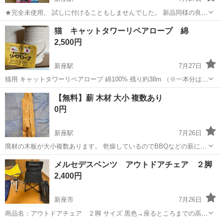
★完全未使用。 試しに付けることもしませんでした。 新品同様の良
品。 現在もメーカーさんが売ってる商品です。 もっと詳しく知りたい
埼玉
新座市
新座駅
その他
ハーネス
猫 キャットタワーリペアロープ 綿
方はメーカーサイトへ。 外出に便利なドット柄がかわいいハーネスリ
2,500円
ード。 首輪側と胴輪側が独...
新座駅
7月27日
猫用 キャットタワーリペアロープ 綿100% 残り約38m （※一本分は使
ってしまいました。ちなみに40cmのポールに12m使用しました。） 残
埼玉
新座市
新座駅
その他
ロープ
【無料】薪 木材 大小 複数あり
りの紐で作れるイカのおもちゃ付き。 結束バンドで止める為、バンド
0円
はご自身でご用...
新座駅
7月26日
廃材の木板が大小複数あります。 乾燥しているのでBBQなどの薪に使
えるのでは無いでしょうか？ 写真に無いものもあるので、取りに来て
埼玉
新座市
新座駅
その他
廃材
メルセデスベンツ アウトドアチェア ２脚
頂けばお好きなものをお譲り致します。 当方在宅時は積み込み手伝え
2,400円
ますが、不在時はセルフで持...
新座市
7月26日
商品名：アウトドアチェア ２脚 サイズ 黒色→座るところまでの高さ