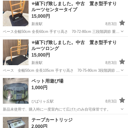
埼玉
新座市
新座駅
その他
シンフォニー
⭐️値下げ致しました。中古 置き型手すり
ルーツセンタータイプ
15,000円
新座駅
8月3日
ベース全幅50cm 全長60cm 手すり高さ 70-72-80cm 三段階調節 重
さ １３ｋｇ
埼玉
新座市
新座駅
その他
手すり
⭐️値下げ致しました。中古 置き型手すり
ルーツロング
15,000円
新座駅
8月3日
ベース 全幅50cm 全長105cm 手すり高さ 70-75-80cm 3段階調節 重
さ 17.4kg
埼玉
新座市
新座駅
その他
手すり
ペット用遊び場
1,000円
ひばりヶ丘駅
8月3日
新品未使用で、購入時に一度室内にて広げたのみ自宅保管です。
埼玉
新座市
ひばりヶ丘駅
その他
新品
テープカートリッジ
2,000円