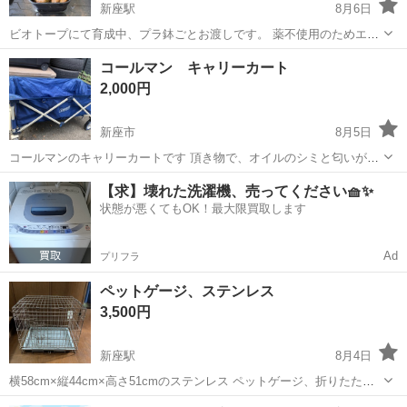
新座駅
8月6日
ビオトープにて育成中、プラ鉢ごとお渡しです。 薬不使用のためエビ
のいる水槽にもすぐに入れていただけます。 他の出品中のものとまと
埼玉
新座市
新座駅
その他
コールマン キャリーカート
めて購入いただける場合割引いたします。 新座、志木、朝霞台付近で
2,000円
車を駐車可能な場所で受け渡...
新座市
8月5日
コールマンのキャリーカートです 頂き物で、オイルのシミと匂いがあ
ります。 後輪はすり減りがあり、後輪片方はテープで補修していま
埼玉
新座市
その他
【求】壊れた洗濯機、売ってください🧺✨
す。 収納ケース、バンドはありません。写真にあるものが全てです。
状態が悪くてもOK！最大限買取します
物を乗せて運ぶのは問題なくできます
Ad
プリフラ
ペットゲージ、ステンレス
3,500円
新座駅
8月4日
横58cm×縦44cm×高さ51cmのステンレス ペットゲージ、折りたたみ
式 出入り口は2箇所あるタイプです。 使用期間は短かったのですが、
埼玉
新座市
新座駅
その他