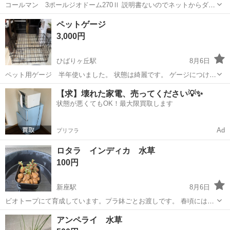
コールマン 3ポールジオドーム270Ⅱ 説明書ないのでネットからダウ
ンロードお願いします。 頂き物で、自分では設営できなかったので穴
埼玉
新座市
その他
コールマン
ペットゲージ
空いてるかの確認はできていません。畳む時に破れなど目立ったもの
3,000円
はなかったです。 https...
ひばりヶ丘駅
8月6日
ペット用ゲージ 半年使いました。 状態は綺麗です。 ゲージにつけら
れる水飲みもつけます。 現地まで取りに来られる方のみでお願い致し
埼玉
新座市
ひばりヶ丘駅
その他
ゲージ
【求】壊れた家電、売ってください💡✨
ます。
状態が悪くてもOK！最大限買取します
Ad
プリフラ
ロタラ インディカ 水草
100円
新座駅
8月6日
ビオトープにて育成しています。プラ鉢ごとお渡しです。 春頃には水
上でピンクの可愛い花を咲かせてくれます。 薬不使用のためエビのい
埼玉
新座市
新座駅
その他
水草
アンペライ 水草
る水槽にもすぐに入れていただけます。 他の出品中のものとまとめて