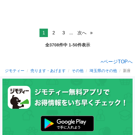
1
2
3
...
次へ
全3708件中 1-50件表示
ページTOPへ
ジモティー
売ります・あげます
その他
埼玉県のその他
新座市