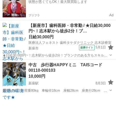
状態が悪くてもOK！最大限買取します
す。 ...
Ad
プリフラ
【新座市】歯科医師・非常勤 / ★日給30,000
円~！志木駅から徒歩2分！ブ…
日給30,000円
医療法人フェネスト 歯科タケダクリニック 志木診療室
5月1日
提携サイト
新座市
★日給30,000円~！志木駅から徒歩2分！ブランクのある方もスキルア
ップに最適の環境です★ 日給： 30,000円~ アクセス：東上線 志木 徒
埼玉
新座市
その他
中古 歩行器HAPPYミニ TAISコード
歩2分 オススメコメント ●日給30,000円~の高水準です。週1日~勤...
00110-000103
10,000円
新座駅
8月3日
重量6.5kg 耐荷重80kg 車輪径18cm 座幅28cm 座奥行28cm 座
面高43cm 全幅50㎝ 全長57.5㎝ 高さ70～79㎝5段階調節 関与洗浄-
埼玉
新座市
新座駅
その他
コード
メンテナンス済み。