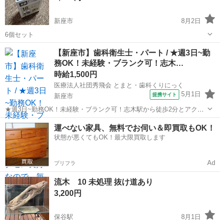
新座市
8月2日
6個セット
埼玉
新座市
その他
【新座市】歯科衛生士・パート / ★週3日~勤
務OK！未経験・ブランク可！志木…
時給1,500円
医療法人社団秀飛会 とまと・歯科くりにっく
5月1日
提携サイト
新座市
★週3日~勤務OK！未経験・ブランク可！志木駅から徒歩2分とアクセ
ス良好なので、毎日快適に通勤できます★ 時給： 1,500円~ アクセ
埼玉
新座市
歯科衛生士
運べない家具、無料でお伺い＆即買取もOK！
ス：東上線 志木 徒歩2分 オススメコメント ●週3日~勤務が可能です。
状態が悪くてもOK！最大限買取します
ライフスタ...
Ad
プリフラ
流木 10 未処理 抜け道あり
3,200円
保谷駅
8月1日