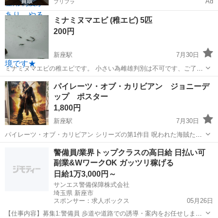
Ad
プリフラ
ミナミヌマエビ (稚エビ) 5匹
200円
新座駅
7月30日
ミナミヌマエビの稚エビです。 小さい為雌雄判別は不可です、ご了承
下さい。 ビオトープで屋外飼育しております。 水温35度の中でも元気
埼玉
新座市
新座駅
その他
パイレーツ・オブ・カリビアン ジョニーデ
な強い個体です。 7月生まれですがコケ取り能力も高く、アオミドロ
ップ ポスター
を入れるとすぐに食べてなく...
1,800円
新座駅
7月30日
パイレーツ・オブ・カリビアン シリーズの第1作目 呪われた海賊たち
の映画ポスターです。 ジョニー・デップ（Johnny Depp）演じるジャ
埼玉
新座市
新座駅
その他
警備員/業界トップクラスの高日給 日払い可
ック・スパロウが描かれています。 サイズ40センチ×50センチ 写真に
副業&WワークOK ガッツリ稼げる
写ってるポ...
日給1万3,000円～
サンエス警備保障株式会社
埼玉県 新座市
スポンサー：求人ボックス
05月26日
【仕事内容】募集1:警備員 歩道や道路での誘導・案内をお任せしま