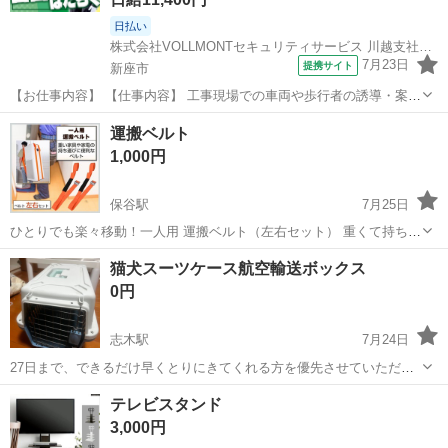
日払い
株式会社VOLLMONTセキュリティサービス 川越支社_夜勤(21)
7月23日
提携サイト
新座市
【お仕事内容】 【仕事内容】 工事現場での車両や歩行者の誘導・案内
などをお願いします！ 経験・年齢・学歴は一切不問！応募された方と
埼玉
新座市
警備員
運搬ベルト
は必ず面接します★ ＜給与＞ 日給11,400円～12,900円 ┗一律手当含
1,000円
む ?交通費...
保谷駅
7月25日
ひとりでも楽々移動！一人用 運搬ベルト（左右セット） 重くて持ちに
くい家具や家電を、背負うようにして一人でラクに運べる便利な運搬
埼玉
新座市
保谷駅
その他
猫犬スーツケース航空輸送ボックス
用キャリーベルトです。 引越しや模様替え、掃除の際の移動など、
0円
「手だけで持ち上げると腰が痛い」「...
志木駅
7月24日
27日まで、できるだけ早くとりにきてくれる方を優先させていただき
ます。 よろしくおねがいします。
埼玉
新座市
志木駅
その他
テレビスタンド
3,000円