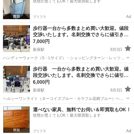
状態が悪くてもOK！最大限買取します
Ad
プリフラ
歩行器一台から多数まとめ買い大歓迎。値段
交渉いたします。名刺交換でさらに値引き…
7,000円
新座駅
8月3日
ハンディーウォーク（S・Lサイズ）・ショッピングターン・レッツゴ
ーミニ・リトルターン（ロータイプ・ハイタイプ）・コンパル抑速ブ
埼玉
新座市
新座駅
その他
レッツゴー
歩行器 一台から多数まとめ買い大歓迎。値
レーキ・ピウプレストマム（ネイビー・花柄） 同じ商品で複数用意で
段交渉いたします。名刺交換でさらに値引…
きます。
6,000円
新座駅
8月3日
ヘルシーワンライト（ターコイズブルー・カラフル花柄ブルー）ヘル
シーワンW・スライドフィット・セーフティーアーム・Mｇウォーカ
埼玉
新座市
新座駅
その他
花柄
運べない家具、無料でお伺い＆即買取もOK！
ー（Ｓ・Ｍサイズ）
状態が悪くてもOK！最大限買取します
Ad
プリフラ