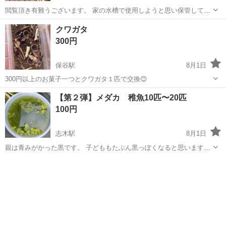
閲覧頂き有難うございます。 家の水槽で使用しようと思い保管してい
ましたが多すぎて使いきれないので部屋のオブジェ、植物のレイアウ
埼玉
新座市
保谷駅
その他
水槽
クワガタ
ト、水槽、爬虫類等等どうでしょうか。 熱湯消毒等未処理ですので、
300円
ご自身での熱湯消毒、必要であれば...
保谷駅
8月1日
300円以上のお菓子一つとクワガタ１匹で交換😊
埼玉
新座市
保谷駅
その他
【第２弾】メダカ 稚魚10匹〜20匹
100円
志木駅
8月1日
親は青みがかった黒です。 子どももたぶん黒っぽくなると思います
が、よくわかりません。大きさは、5mm〜10mm程度。 レッドラムズ
埼玉
新座市
志木駅
その他
メダカ
ホーン、タニシ、ミナミヌマエビの卵が付着しているかもしれません
が、よろしければ水草（アナカ...