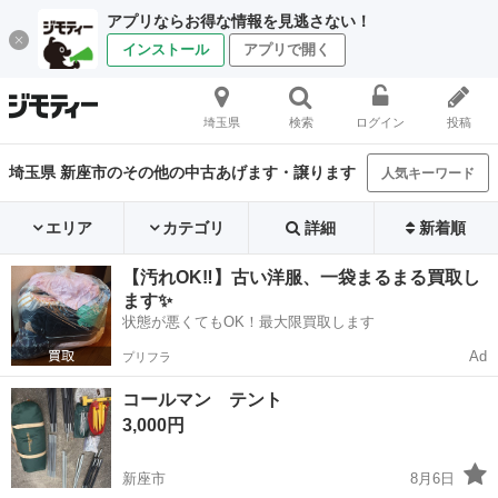
アプリならお得な情報を見逃さない！
インストール
アプリで開く
埼玉県
検索
ログイン
投稿
埼玉県 新座市のその他の中古あげます・譲ります
人気キーワード
エリア
カテゴリ
詳細
新着順
【汚れOK‼️】古い洋服、一袋まるまる買取し
ます✨
状態が悪くてもOK！最大限買取します
Ad
プリフラ
コールマン テント
3,000円
新座市
8月6日