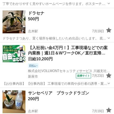
丁寧でわかりやすく見やすいホームページを作ります。ポスターチラ
シなども作ります。お気軽にご相談ください。
埼玉
新座市
新座駅
その他
ドラセナ
500円
志木駅
7月19日
ドラセナ２つあり、置く場所を確保したいため出品いたします。 底に
網と鉢底石、観葉植物用の土の中に虫対策のオルトランと肥料のマグ
埼玉
新座市
志木駅
その他
ドラセナ
【入社祝い金4万円！】工事現場などでの案
ァンプをいれてます。
内業務｜週1日＆WワークOK／直行直帰…
日給10,200円
日払い
株式会社VOLLMONTセキュリティサービス 川越支社〈日勤〉(37)
7月23日
提携サイト
新座市
【お仕事内容】 【仕事内容】 工事現場での車両や歩行者の誘導・案内
などをお願いします！ 経験・年齢・学歴は一切不問！応募された方と
埼玉
新座市
警備員
サンセベリア ブラックドラゴン
は必ず面接します★ ＜給与＞ 日給10,200円～11,700円 ┗一律手当含
200円
む ?交通費...
志木駅
7月19日