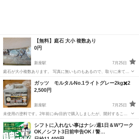
約２６cm、幅約３１cm、背もたれ上部までの高さ約４６cm 黄色→座
埼玉
新座市
その他
アウトドア
るところまでの高さ約４０cm、幅約３１cm 各多少誤差あり 非売品だ
と思われ...
【無料】庭石 大小 複数あり
0円
新座駅
7月25日
庭石が大小複数あります。 写真に無いものもあるので、取りに来て頂
けばお好きなものをお譲り致します。 スケールあてているものは
埼玉
新座市
新座駅
その他
庭石
ガッツ モルタルNo.1ライトグレー2kg✖️2
40cm程です。 当方在宅時は積み込み手伝えますが、不在時はセルフ
2,500円
で持ち帰ってもらって構いません...
新座駅
7月25日
未使用の塗料です。2年前にdiy目的で購入しましたが、開封すること
なく袋に入ったままです。当時は1つ5000円ほどでした。同商品２つと
埼玉
新座市
新座駅
その他
シフトに入れない事はナシ♪週1日＆Wワーク
ローラーバケットセット（未使用）で2500円で出品します。 新座駅か
OK／シフト3日前申告OK / 警…
志木駅まで取りに来られ...
日給11,400円