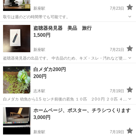
新座駅
7月23日
取引は週のどの時間帯でも可能です。
埼玉
新座市
新座駅
その他
盗聴器発見器 美品 旅行
1,500円
新座駅
7月21日
盗聴器発見器の出品です。 中古品のため、キズ・スレ・汚れなど使用
感があります。 まだ使用可能な状態です。 詳細は画像にてご確認くだ
埼玉
新座市
新座駅
その他
店舗
白メダカ200円
さい。 現状渡し、ノークレーム・ノーリターンでお願いいたします。
200円
ネット・店舗で同時販売して...
志木駅
7月19日
白メダカ 幼魚から1.5 センチ前後の若魚 １０匹 ２0０円 ２０匹 ４０
０円 卵の希望があれば相談可 １名様とお取引終了 １名様と現在お取
埼玉
新座市
志木駅
その他
メダカ
ホームページ、ポスター、チラシつくります
引中 まだお取引できるため再投稿致します(^^) 幼魚はまだ小さいの...
3,000円
新座駅
7月19日