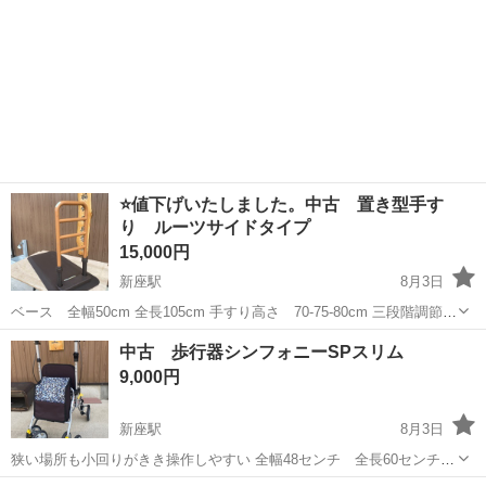
⭐️値下げいたしました。中古 置き型手す
り ルーツサイドタイプ
15,000円
新座駅
8月3日
ベース 全幅50cm 全長105cm 手すり高さ 70-75-80cm 三段階調節
重さ 21.7kg
埼玉
新座市
新座駅
その他
手すり
中古 歩行器シンフォニーSPスリム
9,000円
新座駅
8月3日
狭い場所も小回りがきき操作しやすい 全幅48センチ 全長60センチ
ハンドル高さ77.5から86.5センチ4段階調節 重量4.9Kg