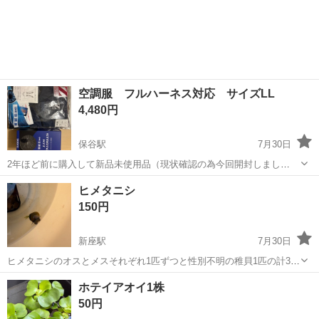
空調服 フルハーネス対応 サイズLL
4,480円
保谷駅
7月30日
2年ほど前に購入して新品未使用品（現状確認の為今回開封しまし
た。）当方170cm、62kg位の体格で同じ物を所有してますが丁度いい
埼玉
新座市
保谷駅
その他
空調服
ヒメタニシ
位です。 需要があればと思い投稿いたします。 現行フルハーネス対応
150円
かどうかは、必要であれば自分...
新座駅
7月30日
ヒメタニシのオスとメスそれぞれ1匹ずつと性別不明の稚貝1匹の計3匹
のお渡しです。 雌雄ですぐに増殖します。今も繁殖シーズンで沢山産
埼玉
新座市
新座駅
その他
ホテイアオイ1株
んでくれています。 その他出品中のものとおまとめ購入いただける方
50円
は割引いたします。 新...