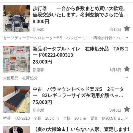
歩行器 一台から多数まとめ買い大歓迎。
値段交渉いたします。名刺交換でさらに値…
8,000円
新座駅
8月3日
セーフティーアームロレーターSS・ハッピーミニ・四輪歩行器・ハッ
ピーⅡNB・オパル2000・レッツフライ・ミケーレ・歩行車トライリン
埼玉
新座市
新座駅
その他
ハッピーミニ
新品ポータブルトイレ 在庫処分品 TAISコ
ク
ード00221-000313
28,000円
新座駅
8月3日
未使用品 在庫処分
埼玉
新座市
新座駅
その他
ポータブルトイレ
中古 パラマウントベッド楽匠S 2モータ
ー 83レギュラーサイズ在宅用介護ベッ…
75,000円
新座駅
8月3日
型番 KQ-9210 全長 203ｃｍ 全幅 93ｃｍ 質量 約90.5ｋｇ
垂直昇降 販売・・・本体＋サイドレール2本＋マットレス 洗浄メン
埼玉
新座市
新座駅
その他
楽匠
【夏の大掃除🧹】いらない人形、査定します❗️
テナス済み。配送・組み立てを希望する方は、別途 15,000円頂きま