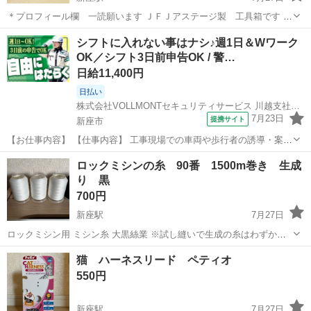
＊プロフィール欄 一読願います ＪＦＪアステージ製 工具箱です 本
体、蓋ともに黒、中のトレイなし 屋内保管の未使用品です 新座市内
埼玉
新座市
新座駅
その他
アステージ
シフトに入れない事はナシ♪週1日＆Wワーク
凸版付近にてお渡しです。 引取可能日時も併せ連絡願います
OK／シフト3日前申告OK / 警…
日給11,400円
日払い
株式会社VOLLMONTセキュリティサービス 川越支社_夜勤(21)_A
7月23日
提携サイト
新座市
【お仕事内容】 【仕事内容】 工事現場での車両や歩行者の誘導・案内
などをお願いします！ 経験・年齢・学歴は一切不問！応募された方と
埼玉
新座市
警備員
ロックミシンの糸 90番 1500m巻き 生成
は必ず面接します★ ＜給与＞ 日給11,400円～12,900円 ┗一律手当含
り 黒
む ?交通費...
700円
新座駅
7月27日
ロックミシン用 ミシン糸 大黒絲業 ※試し縫いで生成の糸はわずかに
使いました。 素材：ポリエステル１００％＃９０ ≪１巻き≫１５００
埼玉
新座市
新座駅
その他
猫 ハーネスリード ペティオ
ｍ巻き 生成と黒 3個づつの計6本
550円
新座駅
7月27日