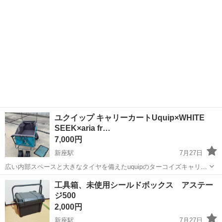
ユクイップ キャリーカートUquip×WHITE
SEEK×aria fr…
7,000円
新座駅
7月27日
広い内部スペースと大きなタイヤを備えたuquipのターコイズキャリー
カート サイズ 使用時/約９６×６６×５６cm 収納時/約８１cm×５６
埼玉
新座市
新座駅
その他
工具箱、未使用シールドボックス アステー
cm×３１cm 耐荷重:約100kg
ジ500
2,000円
新座駅
7月27日