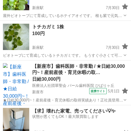
新座駅
7月30日
屋外ビオトープにて育成しているホテイアオイです。 根も紫で元気で
す。(画像2枚目) 薬不使用の為、エビの水槽にもすぐに入れていただけ
埼玉
新座市
新座駅
その他
トチカガミ 1株
ます。 根が伸びすぎているものは定期的にカットしているため根が短
100円
いものも混ざる可能性がありま...
新座駅
7月30日
ビオトープにて育成しているトチカガミです。 もうすぐ小さくて可愛
い白い花を咲かせるシーズンになるのでおすすめです😊薬不使用のた
埼玉
新座市
新座駅
その他
ビオトープ
【新座市】歯科医師・非常勤 / ★日給30,000
めエビ飼育されている方も安心して導入していただけます。 葉の枚数
円~！産前産後・育児休暇の取…
が多い個体をお渡しします。 (⚠...
日給30,000円
医療法人社団翠聖会 パール歯科医院 ひばりヶ丘
5月1日
提携サイト
新座市
★日給30,000円~！産前産後・育児休暇の取得実績あり！正社員登用制
度があり、やる気次第でキャリアアップできる環境です★ 日給：
埼玉
新座市
その他
【求】壊れた家電、売ってください💡✨
30,000円~45,000円 ※給与は経験・能力を考慮して決定 アクセス：池
状態が悪くてもOK！最大限買取します
袋線 ひば...