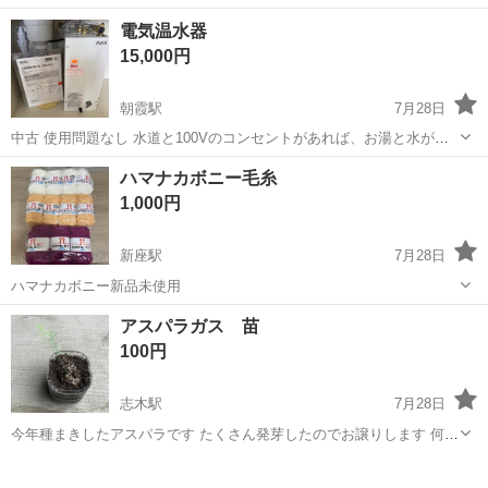
す。 道路をご利用される車両や歩行者の方が安全に安心して通行する
アルバイト・パート
電気温水器
ために適切に誘導してください。 勤務地へは直行直帰OKです! 募集2:
15,000円
警備員 歩道や道路での誘導・案内...
朝霞駅
7月28日
中古 使用問題なし 水道と100Vのコンセントがあれば、お湯と水が使
えるようになります。 水しか使えない洗面が気持ちよく使えるように
埼玉
新座市
朝霞駅
その他
見た目
ハマナカボニー毛糸
なります。 洗面の下に基本入ってる物なので見た目はとても綺麗で
1,000円
す。 商品詳細 htt...
新座駅
7月28日
ハマナカボニー新品未使用
埼玉
新座市
新座駅
その他
アスパラガス 苗
100円
志木駅
7月28日
今年種まきしたアスパラです たくさん発芽したのでお譲りします 何株
欲しいか教えてください 苗や入れ物の大きさはばらつきあります 今年
埼玉
新座市
志木駅
その他
か来年植え替えして育ててくれる方お願いします