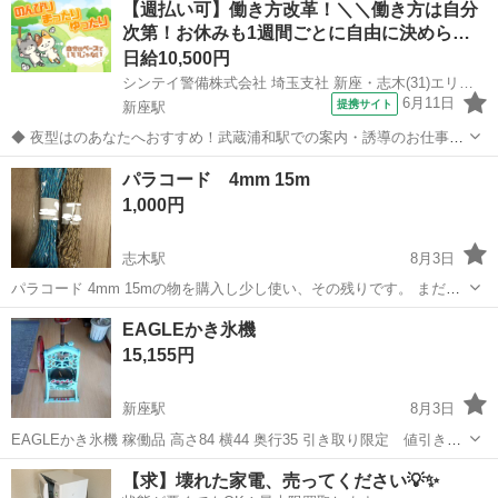
【週払い可】働き方改革！＼＼働き方は自分
保管期間が長いです。 災害用にと保管しておりました。 できるだけ早
次第！お休みも1週間ごとに自由に決めら…
くて取りに行...
日給10,500円
シンテイ警備株式会社 埼玉支社 新座・志木(31)エリア/A3203200103
6月11日
提携サイト
新座駅
◆ 夜型はのあなたへおすすめ！武蔵浦和駅での案内・誘導のお仕事★
◆ 大型夜勤の大募集！ 「武蔵浦和駅」での工事現場で 案内・誘導の
埼玉
新座市
新座駅
警備員
パラコード 4mm 15m
お仕事です！ 未経験から日給11,000円～★ ＼＼ 働き方は自分で決め
1,000円
る時代です！ ／...
志木駅
8月3日
パラコード 4mm 15mの物を購入し少し使い、その残りです。 まだま
だ使っていただけると思います！
埼玉
新座市
志木駅
その他
EAGLEかき氷機
15,155円
新座駅
8月3日
EAGLEかき氷機 稼働品 高さ84 横44 奥行35 引き取り限定 値引きし
てます。
埼玉
新座市
新座駅
その他
かき氷
【求】壊れた家電、売ってください💡✨