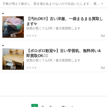
子株が増えて株分し、置き場があまりないので出品いたします。 透明
な鉢に入れてます。 下には網と鉢底石、多肉植物用の砂を入れてあり
埼玉
新座市
志木駅
その他
ます。
【汚れOK‼️】古い洋服、一袋まるまる買取し
ます✨
状態が悪くてもOK！最大限買取します
Ad
プリフラ
【ボロボロ歓迎✨】古い学習机、無料伺い&
即買取OK🙆‍♀️
状態が悪くてもOK！最大限買取します
Ad
プリフラ