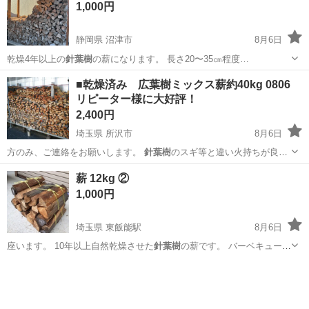
1,000円
には…? ・出入管理業務...
静岡県 沼津市
8月6日
乾燥4年以上の
針葉樹
の薪になります。 長さ20〜35㎝程度…
静岡
沼津市
その他
まき
■乾燥済み 広葉樹ミックス薪約40kg 0806
リピーター様に大好評！
2,400円
埼玉県 所沢市
8月6日
方のみ、ご連絡をお願いします。
針葉樹
のスギ等と違い火持ちが良い
ので バー…
埼玉
所沢市
その他
薪割り
薪 12kg ②
1,000円
埼玉県 東飯能駅
8月6日
座います。 10年以上自然乾燥させた
針葉樹
の薪です。 バーベキュー、
キャンプ、焚…
埼玉
飯能市
東飯能駅
その他
ダンボール