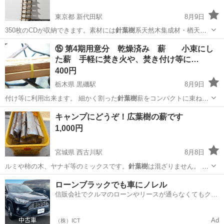
東京都 新代田駅
8月9日
350枚のCDが収納できます。素材には
針葉樹
系天然木集成材・楢天然
木突き板貼りを使…
東京
世田谷区
新代田駅
収納家具
マルゲリータ
⑮ 第4期用意分 乾燥済み 薪 小束にし
た薪 手軽に焚き火や、焚き付け等に…
400円
栃木県 黒磯駅
8月9日
付け等に利用出来ます。 細かく割った
針葉樹
薪をコンパクトに束ねた
もの★ キャ…
栃木
那須郡
黒磯駅
その他
グランピング
キャンプにどうぞ！広葉樹の薪です
1,000円
宮城県 西古川駅
8月8日
ルミや柿の木、ヤナギ等のミックスです。
針葉樹
は混ざりません。 大
割の物も混ざりま…
宮城
加美郡
西古川駅
その他
カゴ
ローンブラックでも車にノレル
信販会社でクルマのローンやリースが通らなくてもクル
マをご利用いただけるサービスがあります！
Ad
（株）ICT