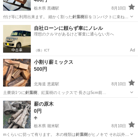
栃木県 黒磯駅
8月10日
付け等に利用出来ます。 細かく割った
針葉樹
薪をコンパクトに束ねた
もの★ キャ…
栃木
那須郡
黒磯駅
その他
自社ローンに頼らず車にノレル
理想のクルマがあるけど審査に通らない方へ
Ad
（株）ICT
小割り薪ミックス
500円
北海道 恵庭駅
8月10日
土嚢袋1つに
針葉樹
、紅葉樹のミックスで 長さは5cm前…
北海道
恵庭市
恵庭駅
その他
薪の原木
0円
栃木県 堀米駅
8月10日
mくらいに切って有ります。 木の種類は
針葉樹
がヒノキで それ以外は