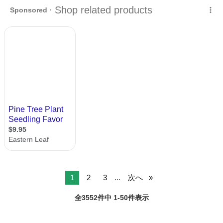
静岡
御殿場市
御殿場駅
その他
針葉樹
1
2
3
...
次へ
全3552件中 1-50件表示