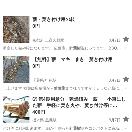
薪・焚き付け用の枝
0円
京都府 上夜久野駅
8月7日
剪定した枝や幹になります。 広葉樹、
針葉樹
混じってます。 BBQや
キャンプの焚き…
京都
福知山市
上夜久野駅
その他
針葉樹
【無料】薪 マキ まき 焚き付け用
0円
千葉県 行徳駅
8月7日
し上げます 種類は広葉樹から
針葉樹
まで様々ですがうるしなど薪に使
ってはい…
千葉
市川市
行徳駅
年中行事用品
まき
⑦ 第4期用意分 乾燥済み 薪 小束にし
た薪 手軽に焚き火や、焚き付け等に…
400円
栃木県 黒磯駅
8月7日
付け等に利用出来ます。 細かく割った
針葉樹
薪をコンパクトに束ねた