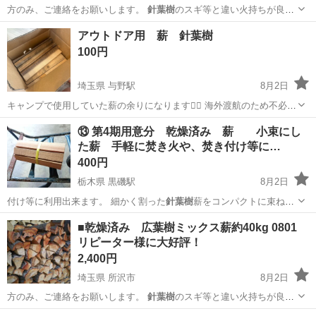
方のみ、ご連絡をお願いします。
針葉樹
のスギ等と違い火持ちが良い
ので バー…
埼玉
所沢市
その他
薪割り
アウトドア用 薪 針葉樹
100円
埼玉県 与野駅
8月2日
キャンプで使用していた薪の余りになります🙇‍♀️ 海外渡航のため不必要
になりましたので出品いたします。 14本ほどですので、現地取りに来
埼玉
さいたま市
与野駅
その他
⑬ 第4期用意分 乾燥済み 薪 小束にし
ていただける方優先でお渡しいたします。
た薪 手軽に焚き火や、焚き付け等に…
400円
栃木県 黒磯駅
8月2日
付け等に利用出来ます。 細かく割った
針葉樹
薪をコンパクトに束ねた
もの★ キャ…
栃木
那須郡
黒磯駅
その他
グランピング
■乾燥済み 広葉樹ミックス薪約40kg 0801
リピーター様に大好評！
2,400円
埼玉県 所沢市
8月2日
方のみ、ご連絡をお願いします。
針葉樹
のスギ等と違い火持ちが良い
ので バー…
埼玉
所沢市
その他
薪割り