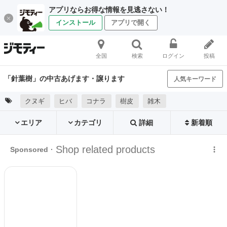
アプリならお得な情報を見逃さない！
インストール
アプリで開く
全国
検索
ログイン
投稿
「針葉樹」の中古あげます・譲ります
人気キーワード
クヌギ
ヒバ
コナラ
樹皮
雑木
エリア
カテゴリ
詳細
新着順