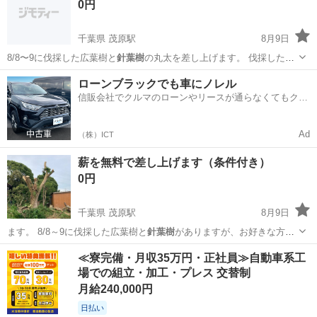
0円
千葉県 茂原駅
8月9日
8/8〜9に伐採した広葉樹と
針葉樹
の丸太を差し上げます。 伐採したま
まの…
千葉
長生郡
茂原駅
その他
針葉樹
ローンブラックでも車にノレル
信販会社でクルマのローンやリースが通らなくてもクル
マをご利用いただけるサービスがあります！
Ad
（株）ICT
薪を無料で差し上げます（条件付き）
0円
千葉県 茂原駅
8月9日
ます。 8/8～9に伐採した広葉樹と
針葉樹
がありますが、お好きな方を
差し上げます…
千葉
長生郡
茂原駅
その他
倒木
≪寮完備・月収35万円・正社員≫自動車系工
場での組立・加工・プレス 交替制
月給240,000円
日払い