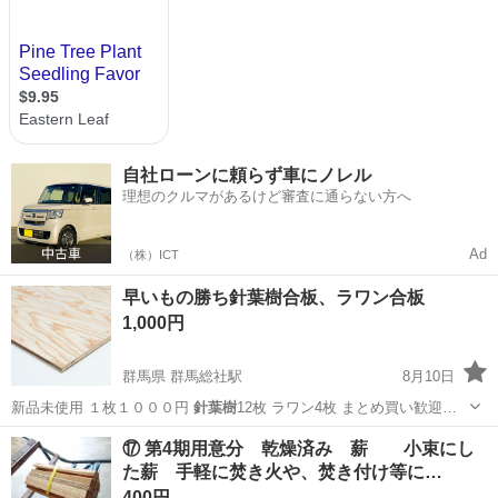
自社ローンに頼らず車にノレル
理想のクルマがあるけど審査に通らない方へ
Ad
（株）ICT
早いもの勝ち針葉樹合板、ラワン合板
1,000円
群馬県 群馬総社駅
8月10日
新品未使用 １枚１０００円
針葉樹
12枚 ラワン4枚 まとめ買い歓迎…
群馬
前橋市
群馬総社駅
家庭用品
⑰ 第4期用意分 乾燥済み 薪 小束にし
た薪 手軽に焚き火や、焚き付け等に…
400円