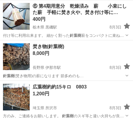
ので バー…
埼玉
所沢市
その他
⑥ 第4期用意分 乾燥済み 薪 小束にし
た薪 手軽に焚き火や、焚き付け等に…
400円
栃木県 黒磯駅
8月3日
付け等に利用出来ます。 細かく割った
針葉樹
薪をコンパクトに束ねた
もの★ キャ…
栃木
那須郡
黒磯駅
その他
グランピング
焚き物(針葉樹)
8,000円
長野県 伊那市駅
8月3日
針葉樹
(焚き物用)の薪になります 節多めのも…
長野
伊那市
伊那市駅
その他
軽トラ
広葉樹約約15キロ 0803
1,200円
埼玉県 所沢市
8月3日
方のみ、ご連絡をお願いします。
針葉樹
のスギ等と違い火持ちが良い
ので バー…
埼玉
所沢市
その他
薪割り