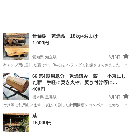
針葉樹 乾燥薪 18kg+おまけ
1,000円
愛知県 知立駅
8月8日
キャンプ用に割った薪です。3年ほどベランダで乾燥させてきましたが
キャンプに行く時間もないので手放します 壊れた家具の端材など燃え
愛知
知立市
知立駅
その他
⑭ 第4期用意分 乾燥済み 薪 小束にし
そうな木材もおまけで引き取って下さい
た薪 手軽に焚き火や、焚き付け等に…
400円
栃木県 黒磯駅
8月8日
付け等に利用出来ます。 細かく割った
針葉樹
薪をコンパクトに束ねた
もの★ キャ…
栃木
那須郡
黒磯駅
その他
グランピング
薪
15,000円