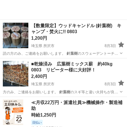
【数量限定】ウッドキャンドル (針葉樹) キ
ャンプ・焚火に!! 0803
1,200円
埼玉県 所沢市
8月3日
読の方のみ、ご連絡をお願いします。
針葉樹
のスウェーデントーチで
す。 写真に複…
埼玉
所沢市
その他
針葉樹
■乾燥済み 広葉樹ミックス薪 約40kg
0803 リピーター様に大好評！
2,400円
埼玉県 所沢市
8月3日
方のみ、ご連絡をお願いします。
針葉樹
のスギ等と違い火持ちが良い
ので バー…
埼玉
所沢市
その他
薪割り
≪月収22万円・派遣社員≫機械操作・製造補
助
時給1,250円
日払い