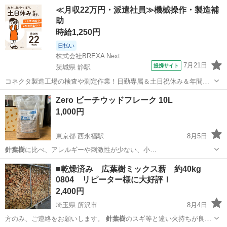
ので バー…
埼玉
所沢市
その他
薪割り
≪月収22万円・派遣社員≫機械操作・製造補
助
時給1,250円
日払い
株式会社BREXA Next
7月21日
提携サイト
茨城県 静駅
コネクタ製造工場の検査や測定作業！日勤専属＆土日祝休み＆年間休
日128日★クリーンルーム内作業★マイカー通勤OK＆無料駐車場あり
茨城
常陸大宮市
静駅
その他
Zero ビーチウッドフレーク 10L
★就業先食堂利用可！日払い制度あり！《茨城県常陸大宮市》 人気の
1,000円
工場のお仕事 ◇コネクタ製造工...
東京都 西永福駅
8月5日
針葉樹
に比べ、アレルギーや刺激性が少ない、小…
東京
杉並区
西永福駅
その他
針葉樹
■乾燥済み 広葉樹ミックス薪 約40kg
0804 リピーター様に大好評！
2,400円
埼玉県 所沢市
8月4日
方のみ、ご連絡をお願いします。
針葉樹
のスギ等と違い火持ちが良い