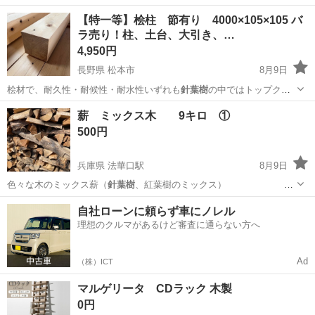
【特一等】桧柱 節有り 4000×105×105 バ
ラ売り！柱、土台、大引き、…
4,950円
長野県 松本市
8月9日
桧材で、耐久性・耐候性・耐水性いずれも
針葉樹
の中ではトップクラ
スの性能を誇ります。…
長野
松本市
その他
無垢
薪 ミックス木 9キロ ①
500円
兵庫県 法華口駅
8月9日
色々な木のミックス薪（
針葉樹
、紅葉樹のミックス）
約…
兵庫
加西市
法華口駅
その他
薪割り
自社ローンに頼らず車にノレル
理想のクルマがあるけど審査に通らない方へ
Ad
（株）ICT
マルゲリータ CDラック 木製
0円