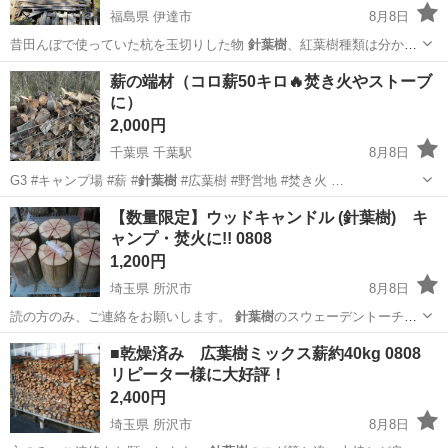
福島県 伊達市
8月8日
昔田んぼで使っていた杭を玉切りした物
針葉樹
、紅葉樹種類は分かり
ません。乾燥しきっ…
福島
伊達市
その他
針葉樹
薪の端材（コロ薪50キロ🔥焚き火やストーブ
に）
2,000円
千葉県 千葉駅
8月8日
G3 #キャンプ場 #薪 #
針葉樹
#広葉樹 #野営地 #焚き火 …
千葉
千葉市
千葉駅
家庭用品
木端
【数量限定】ウッドキャンドル (針葉樹) キ
ャンプ・焚火に!! 0808
1,200円
埼玉県 所沢市
8月8日
読の方のみ、ご連絡をお願いします。
針葉樹
のスウェーデントーチで
す。 写真に複…
埼玉
所沢市
その他
針葉樹
■乾燥済み 広葉樹ミックス薪約40kg 0808
リピーター様に大好評！
2,400円
埼玉県 所沢市
8月8日