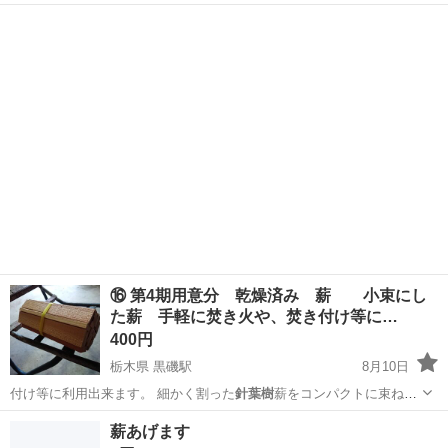
分かりません。 …
栃木
佐野市
堀米駅
その他
針葉樹
⑯ 第4期用意分 乾燥済み 薪 小束にし
た薪 手軽に焚き火や、焚き付け等に…
400円
栃木県 黒磯駅
8月10日
付け等に利用出来ます。 細かく割った
針葉樹
薪をコンパクトに束ねた
もの★ キャ…
栃木
那須郡
黒磯駅
その他
グランピング
薪あげます