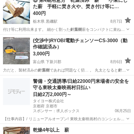
⑧ 第4期用意分 乾燥済み 薪 小束にし
た薪 手軽に焚き火や、焚き付け等に…
400円
栃木県 黒磯駅
8月7日
付け等に利用出来ます。 細かく割った
針葉樹
薪をコンパクトに束ねた
もの★ キャ…
栃木
那須郡
黒磯駅
その他
グランピング
(交渉中)RYOBI電動チェンソーCS-3000（動
作確認済み）
3,000円
富山県 下新川郡
8月6日
力だと、製材済みの
針葉樹
であれば問題なく切… 。 丸太となると
針葉
樹
だとせいぜい直径1…
富山
下新川郡
生活家電
警備・交通誘導/日給22000円来場者の安全を
守る東映太秦映画村日払い
日給2万2,000円～
タイヨー株式会社
京都府 京都市
スポンサー：求人ボックス
06月25日
【仕事内容】/ リニューアルオープン! 東映太秦映画村のコンシェルジ
ュ! お仕事内容 リニューアルオープンする東映太秦映画村での 警備ス
アルバイト・パート
乾燥4年以上 薪
タッフをお願いします! 目指せ!「おもてなし」のできる警備員! 具体的