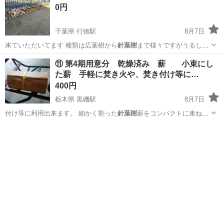
0円
千葉県 行徳駅
8月7日
来ていただいてます 種類は広葉樹から
針葉樹
まで様々ですがうるしな
ど薪に使ってはい…
千葉
市川市
行徳駅
生活雑貨
まき
⑪ 第4期用意分 乾燥済み 薪 小束にし
た薪 手軽に焚き火や、焚き付け等に…
400円
栃木県 黒磯駅
8月7日
付け等に利用出来ます。 細かく割った
針葉樹
薪をコンパクトに束ねた
もの★ キャ…
栃木
那須郡
黒磯駅
その他
グランピング