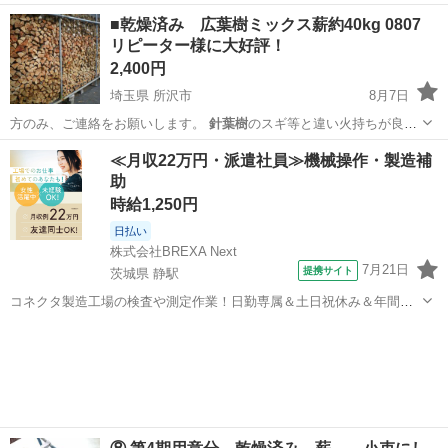
もの★ キャ…
栃木
那須郡
黒磯駅
その他
グランピング
■乾燥済み 広葉樹ミックス薪約40kg 0807
リピーター様に大好評！
2,400円
埼玉県 所沢市
8月7日
方のみ、ご連絡をお願いします。
針葉樹
のスギ等と違い火持ちが良い
ので バー…
埼玉
所沢市
その他
薪割り
≪月収22万円・派遣社員≫機械操作・製造補
助
時給1,250円
日払い
株式会社BREXA Next
7月21日
提携サイト
茨城県 静駅
コネクタ製造工場の検査や測定作業！日勤専属＆土日祝休み＆年間休
日128日★クリーンルーム内作業★マイカー通勤OK＆無料駐車場あり
茨城
常陸大宮市
静駅
その他
★就業先食堂利用可！日払い制度あり！《茨城県常陸大宮市》 人気の
工場のお仕事 ◇コネクタ製造工...