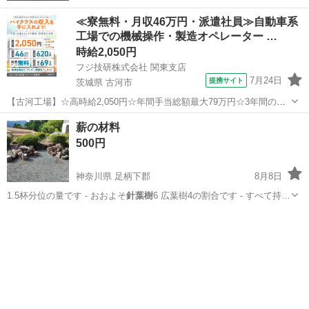
≪寮無料・月収46万円・派遣社員≫自動車系
工場での機械操作・製造オペレーター …
時給2,050円
フジ技研株式会社 関東支店
7月24日
提携サイト
茨城県 古河市
【古河工場】☆高時給2,050円☆年間手当総額最大79万円☆3年間の手
当総額169万円☆年収630万円可☆寮費無料☆大手トラックメーカーで
茨城
古河市
その他
薪の材料
の組立組付のお仕事☆自動車業界経験者積極採用中！！【20代でも年
500円
収500万円が目指せる...
神奈川県 足柄下郡
8月8日
1.5杯分位の量です - おおよそ
針葉樹
6 広葉樹4の割合です - すべて持…
神奈川
足柄下郡
その他
針葉樹