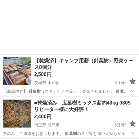
【乾燥済】キャンプ用薪（針葉樹）野菜ケー
ス8個分
2,500円
茨城県 水戸駅
8月5日
【商品内容】
針葉樹
（スギ・ヒノキ等）… 乾燥させました。
針葉樹
ですので火付きが良…
茨城
東茨城郡
水戸駅
その他
■乾燥済み 広葉樹ミックス薪約40kg 0805
リピーター様に大好評！
2,400円
埼玉県 所沢市
8月5日
方のみ、ご連絡をお願いします。
針葉樹
のスギ等と違い火持ちが良い