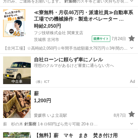
方のみ、ご連絡をお願いします。
針葉樹
のスギ等と違い火持ちが良い
ので バー…
埼玉
所沢市
その他
≪寮無料・月収46万円・派遣社員≫自動車系
工場での機械操作・製造オペレーター …
時給2,050円
フジ技研株式会社 関東支店
7月24日
提携サイト
茨城県 古河市
【古河工場】☆高時給2,050円☆年間手当総額最大79万円☆3年間の手
当総額169万円☆年収630万円可☆寮費無料☆大手トラックメーカーで
茨城
古河市
その他
自社ローンに頼らず車にノレル
の組立組付のお仕事☆自動車業界経験者積極採用中！！【20代でも年
理想のクルマがあるけど審査に通らない方へ
収500万円が目指せる...
Ad
（株）ICT
薪
1,200円
愛媛県 いよ立花駅
8月7日
薪 杉の木
針葉樹
1キロ60円ばら売り可能 20キロ…
愛媛
松山市
いよ立花駅
その他
針葉樹
【無料】薪 マキ まき 焚き付け用