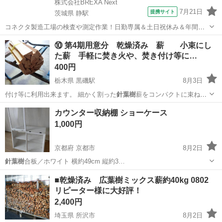
株式会社BREXA Next
7月21日
提携サイト
茨城県 静駅
コネクタ製造工場の検査や測定作業！日勤専属＆土日祝休み＆年間休
日128日★クリーンルーム内作業★マイカー通勤OK＆無料駐車場あり
茨城
常陸大宮市
静駅
その他
⑩ 第4期用意分 乾燥済み 薪 小束にし
★就業先食堂利用可！日払い制度あり！《茨城県常陸大宮市》 人気の
た薪 手軽に焚き火や、焚き付け等に…
工場のお仕事 ◇コネクタ製造工...
400円
栃木県 黒磯駅
8月3日
付け等に利用出来ます。 細かく割った
針葉樹
薪をコンパクトに束ねた
もの★ キャ…
栃木
那須郡
黒磯駅
その他
カウンター収納棚 ショーケース
1,000円
京都府 京都市
8月2日
針葉樹
合板／ホワイト 横約49cm 縦約3…
京都
京都市
収納家具
ショーケース
■乾燥済み 広葉樹ミックス薪約40kg 0802
リピーター様に大好評！
2,400円
埼玉県 所沢市
8月2日