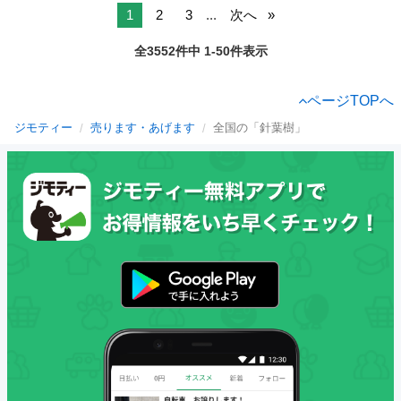
1
2
3
...
次へ
全3552件中 1-50件表示
ページTOPへ
ジモティー
売ります・あげます
全国の「針葉樹」