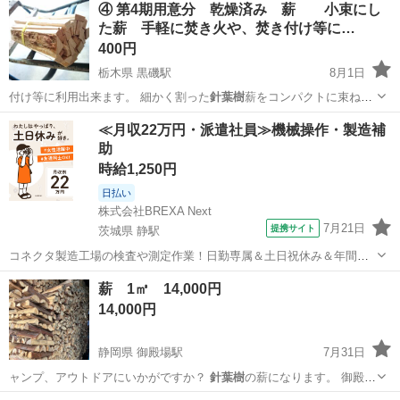
④ 第4期用意分 乾燥済み 薪 小束にし
た薪 手軽に焚き火や、焚き付け等に…
400円
栃木県 黒磯駅
8月1日
付け等に利用出来ます。 細かく割った
針葉樹
薪をコンパクトに束ねた
もの★ キャ…
栃木
那須郡
黒磯駅
その他
グランピング
≪月収22万円・派遣社員≫機械操作・製造補
助
時給1,250円
日払い
株式会社BREXA Next
7月21日
提携サイト
茨城県 静駅
コネクタ製造工場の検査や測定作業！日勤専属＆土日祝休み＆年間休
日128日★クリーンルーム内作業★マイカー通勤OK＆無料駐車場あり
茨城
常陸大宮市
静駅
その他
薪 1㎥ 14,000円
★就業先食堂利用可！日払い制度あり！《茨城県常陸大宮市》 人気の
14,000円
工場のお仕事 ◇コネクタ製造工...
静岡県 御殿場駅
7月31日
ャンプ、アウトドアにいかがですか？
針葉樹
の薪になります。 御殿場
産ヒノキがメ…