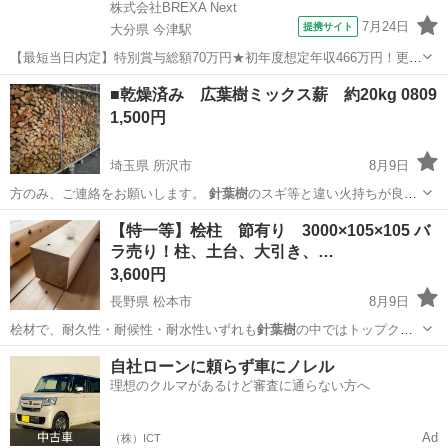
株式会社BREXA Next
7月24日
提携サイト
大分県 今津駅
【最短当日内定】特別賞与総額70万円★初年度想定年収466万円！更新
インセンティブ30万円★無料の備品付き寮完備＆赴任旅費会社負担◎
大分
中津市
今津駅
その他
■乾燥済み 広葉樹ミックス薪 約20kg 0809
業績賞与＆昇給あり！軽自動車の製造業務！ ダイハツ車の製造 大手自
1,500円
動車メーカーである『ダイ...
埼玉県 所沢市
8月9日
方のみ、ご連絡をお願いします。
針葉樹
のスギ等と違い火持ちが良い
ので バー…
埼玉
所沢市
その他
【特一等】桧柱 節有り 3000×105×105 バ
ラ売り！柱、土台、大引き、…
3,600円
長野県 松本市
8月9日
桧材で、耐久性・耐候性・耐水性いずれも
針葉樹
の中ではトップクラ
スの性能を誇ります。…
長野
松本市
その他
無垢
自社ローンに頼らず車にノレル
理想のクルマがあるけど審査に通らない方へ
Ad
（株）ICT