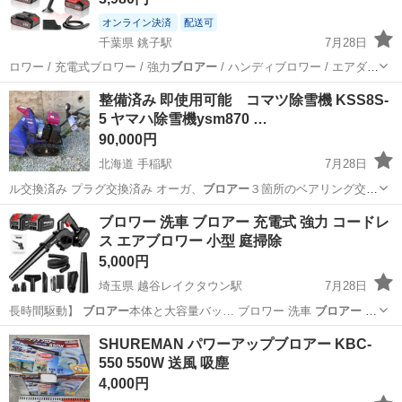
オンライン決済
配送可
千葉県 銚子駅
7月28日
ロワー / 充電式ブロワー / 強力
ブロアー
/ ハンディブロワー / エアダ
ス…
千葉
銚子市
銚子駅
家庭用品
ブロワー
整備済み 即使用可能 コマツ除雪機 KSS8S-
5 ヤマハ除雪機ysm870 …
90,000円
北海道 手稲駅
7月28日
ル交換済み プラグ交換済み オーガ、
ブロアー
３箇所のベアリング交換
済み オーガベ…
北海道
札幌市
手稲駅
その他
ブロワー 洗車 ブロアー 充電式 強力 コードレ
ス エアブロワー 小型 庭掃除
5,000円
埼玉県 越谷レイクタウン駅
7月28日
長時間駆動】
ブロアー
本体と大容量バッ… ブロワー 洗車
ブロアー
充
電式 強力 …
埼玉
越谷市
越谷レイクタウン駅
その他
SHUREMAN パワーアップブロアー KBC-
550 550W 送風 吸塵
4,000円