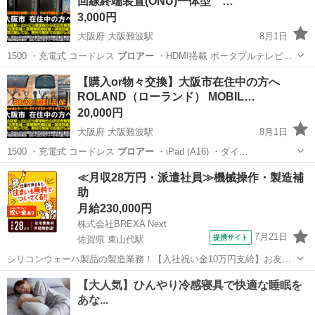
回線終端装置(ONU)一体型 …
クラシックプロ
3,000円
大阪府 大阪難波駅
8月1日
1500 ・充電式 コードレス
ブロアー
・HDMI搭載 ポータブルテレビ…
大阪
大阪市
大阪難波駅
周辺機器
終端
【購入or物々交換】大阪市在住中の方へ
ROLAND（ローランド） MOBIL…
20,000円
大阪府 大阪難波駅
8月1日
1500 ・充電式 コードレス
ブロアー
・iPad (A16) ・ダイ…
大阪
大阪市
大阪難波駅
アンプ
ROLAND
≪月収28万円・派遣社員≫機械操作・製造補
助
月給230,000円
株式会社BREXA Next
7月21日
提携サイト
佐賀県 東山代駅
シリコンウェーハ製品の製造業務！【入社祝い金10万円支給】お友達
やカップルとの応募OK◎年間休日129日＆休出なしでプライベート充
佐賀
伊万里市
東山代駅
その他
実♪業務はクリーンルームで快適作業◎自社正社員登用制度あり★1食
300円～の格安食堂あり！《佐...