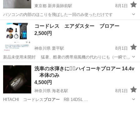
東京都 新井薬師前駅
8月1日
パソコンの内部のほこりを飛ばした一回のみ使っただけです
東京
中野区
新井薬師前駅
その他
コードレス エアダスター ブロアー
2,500円
神奈川県 栗平駅
8月1日
新品未使用未開封 猛暑、酷暑の携帯扇風機の代わりにも（一瞬で汗
が吹き飛びます） 落ち葉穿き、洗車の仕上げに。 電動エアダスター/
神奈川
川崎市
栗平駅
季節、空調家電
エアダスター
洗車の水弾きに✌🏽ハイコーキブロアー 14.4v
超小型で爆風/4段階風量調整/最大風速52m/s 5000mAh大容量バッテリ
本体のみ
ー/LEDライ...
4,500円
神奈川県 海老名駅
8月1日
HITACHI コードレス
ブロアー
RB 14DSL …
神奈川
海老名市
海老名駅
その他
ブロアー