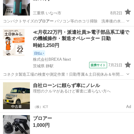
三重県 いなべ市
8月2日
コンパクトサイズの
ブロアー
パソコン等のホコリ掃除 洗車後の水…
三重
いなべ市
生活家電
≪月収22万円・派遣社員≫電子部品系工場で
の機械操作・製造オペレーター 日勤
時給1,250円
日払い
株式会社BREXA Next
7月21日
提携サイト
茨城県 静駅
コネクタ製造工場の検査や測定作業！日勤専属＆土日祝休み＆年間休
日128日★クリーンルーム内作業★マイカー通勤OK＆無料駐車場あり
茨城
常陸大宮市
静駅
その他
自社ローンに頼らず車にノレル
★就業先食堂利用可！日払い制度あり！《茨城県常陸大宮市》 人気の
理想のクルマがあるけど審査に通らない方へ
工場のお仕事 ◇コネクタ製造工...
Ad
（株）ICT
ブロアー
1,000円