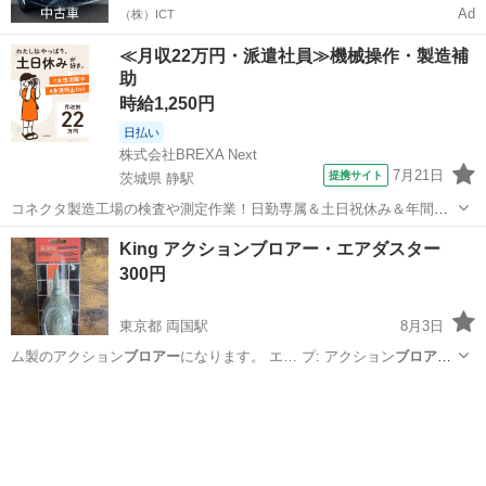
Ad
（株）ICT
≪月収22万円・派遣社員≫機械操作・製造補
助
時給1,250円
日払い
株式会社BREXA Next
7月21日
提携サイト
茨城県 静駅
コネクタ製造工場の検査や測定作業！日勤専属＆土日祝休み＆年間休
日128日★クリーンルーム内作業★マイカー通勤OK＆無料駐車場あり
茨城
常陸大宮市
静駅
その他
King アクションブロアー・エアダスター
★就業先食堂利用可！日払い制度あり！《茨城県常陸大宮市》 人気の
300円
工場のお仕事 ◇コネクタ製造工...
東京都 両国駅
8月3日
ム製のアクション
ブロアー
になります。 エ… プ: アクション
ブロアー
- 素材: ゴ…
東京
墨田区
両国駅
カメラ
エアダスター