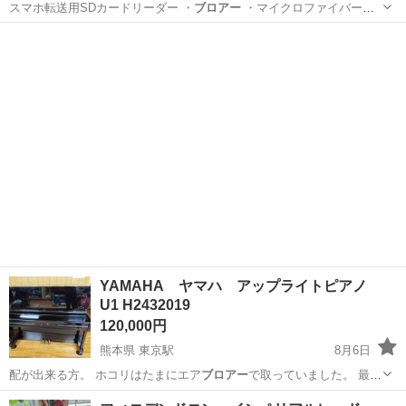
スマホ転送用SDカードリーダー ・
ブロアー
・マイクロファイバーク
ロス …
愛知
あま市
甚目寺駅
カメラ
自撮り
YAMAHA ヤマハ アップライトピアノ
U1 H2432019
120,000円
熊本県 東京駅
8月6日
配が出来る方。 ホコリはたまにエア
ブロアー
で取っていました。 最調
律は移動後…
熊本
熊本市
東京駅
鍵盤楽器、ピアノ