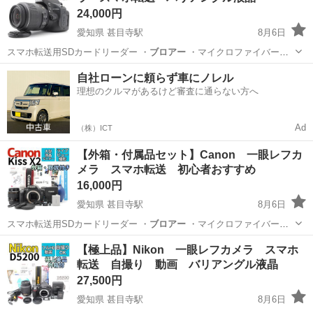
24,000円
愛知県 甚目寺駅
8月6日
スマホ転送用SDカードリーダー ・
ブロアー
・マイクロファイバーク
ロス …
愛知
あま市
甚目寺駅
カメラ
アングル
自社ローンに頼らず車にノレル
理想のクルマがあるけど審査に通らない方へ
Ad
（株）ICT
【外箱・付属品セット】Canon 一眼レフカ
メラ スマホ転送 初心者おすすめ
16,000円
愛知県 甚目寺駅
8月6日
スマホ転送用SDカードリーダー ・
ブロアー
・マイクロファイバーク
ロス …
愛知
あま市
甚目寺駅
カメラ
Canon
【極上品】Nikon 一眼レフカメラ スマホ
転送 自撮り 動画 バリアングル液晶
27,500円
愛知県 甚目寺駅
8月6日