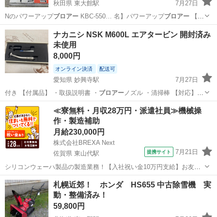
秋田県 東大館駅
7月27日
Nのパワーアップ
ブロアー
KBC-550… 名】パワーアップ
ブロアー
【型
番】KBC…
秋田
大館市
東大館駅
その他
ナカニシ NSK M600L エアタービン 開封済み
未使用
8,000円
オンライン決済
配送可
愛知県 妙興寺駅
7月27日
付き 【付属品】 ・取扱説明書 ・
ブロアー
ノズル ・清掃棒 【対応】
・NS…
愛知
一宮市
妙興寺駅
その他
≪寮無料・月収28万円・派遣社員≫機械操
作・製造補助
月給230,000円
株式会社BREXA Next
7月21日
提携サイト
佐賀県 東山代駅
シリコンウェーハ製品の製造業務！【入社祝い金10万円支給】お友達
やカップルとの応募OK◎年間休日129日＆休出なしでプライベート充
佐賀
伊万里市
東山代駅
その他
札幌近郊！ ホンダ HS655 中古除雪機 実
実♪業務はクリーンルームで快適作業◎自社正社員登用制度あり★1食
動・整備済み！
300円～の格安食堂あり！《佐...
59,800円