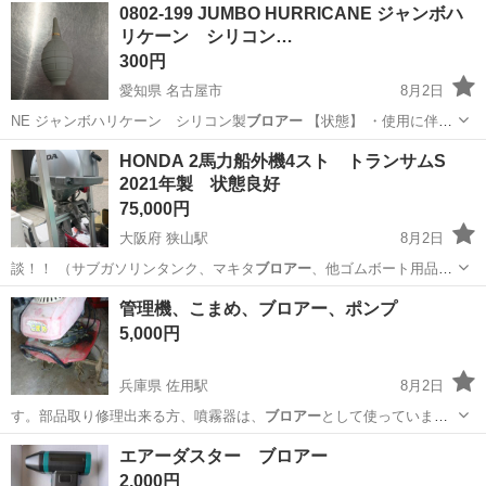
京都
与謝郡
岩滝口駅
その他
エンジンブロワー
0802-199 JUMBO HURRICANE ジャンボハ
っ張ってもウンともスンとも 始動出来ません。 知識の有る方でお願
リケーン シリコン…
い...
300円
愛知県 名古屋市
8月2日
NE ジャンボハリケーン シリコン製
ブロアー
【状態】 ・使用に伴
う…
愛知
名古屋市
その他
ブロアー
HONDA 2馬力船外機4スト トランサムS
2021年製 状態良好
75,000円
大阪府 狭山駅
8月2日
談！！ （サブガソリンタンク、マキタ
ブロアー
、他ゴムボート用品）
定価、新品で…
大阪
大阪狭山市
狭山駅
その他
管理機、こまめ、ブロアー、ポンプ
5,000円
兵庫県 佐用駅
8月2日
す。部品取り修理出来る方、噴霧器は、
ブロアー
として使っていまし
た。
兵庫
佐用郡
佐用駅
その他
エアーダスター ブロアー
2,000円