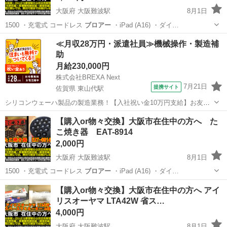
大阪府 大阪難波駅
8月1日
1500 ・充電式 コードレス
ブロアー
・iPad (A16) ・ダイ…
大阪
大阪市
大阪難波駅
キッチン家電
たこ焼き
≪月収28万円・派遣社員≫機械操作・製造補
助
月給230,000円
株式会社BREXA Next
7月21日
提携サイト
佐賀県 東山代駅
シリコンウェーハ製品の製造業務！【入社祝い金10万円支給】お友達
やカップルとの応募OK◎年間休日129日＆休出なしでプライベート充
佐賀
伊万里市
東山代駅
その他
【購入or物々交換】大阪市在住中の方へ た
実♪業務はクリーンルームで快適作業◎自社正社員登用制度あり★1食
こ焼き器 EAT-8914
300円～の格安食堂あり！《佐...
2,000円
大阪府 大阪難波駅
8月1日
1500 ・充電式 コードレス
ブロアー
・iPad (A16) ・ダイ…
大阪
大阪市
大阪難波駅
キッチン家電
たこ焼き
【購入or物々交換】大阪市在住中の方へ アイ
リスオーヤマ LTA42W 省ス…
4,000円
大阪府 大阪難波駅
8月1日