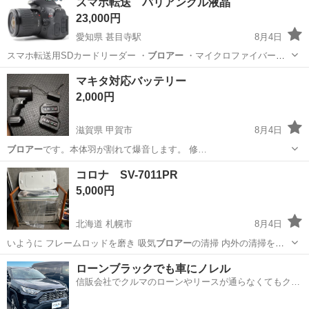
スマホ転送 バリアングル液晶
23,000円
愛知県 甚目寺駅
8月4日
スマホ転送用SDカードリーダー ・
ブロアー
・マイクロファイバーク
ロス …
愛知
あま市
甚目寺駅
カメラ
液晶
マキタ対応バッテリー
2,000円
滋賀県 甲賀市
8月4日
ブロアー
です。本体羽が割れて爆音します。 修…
滋賀
甲賀市
その他
コロナ SV-7011PR
5,000円
北海道 札幌市
8月4日
いように フレームロッドを磨き 吸気
ブロアー
の清掃 内外の清掃をし
ました。 完全…
北海道
札幌市
季節、空調家電
ローンブラックでも車にノレル
信販会社でクルマのローンやリースが通らなくてもクル
マをご利用いただけるサービスがあります！