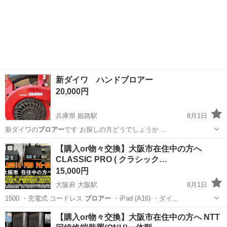
新ダイワ ハンドブロアー
20,000円
兵庫県 姫路駅
8月1日
新ダイワの
ブロアー
です お探しの方どうでしょうか …
兵庫
姫路市
姫路駅
その他
新ダイワ
【購入or物々交換】大阪市在住中の方へ
CLASSIC PRO ( クラシック…
15,000円
大阪府 大阪駅
8月1日
1500 ・充電式 コードレス
ブロアー
・iPad (A16) ・ダイ…
大阪
大阪市
大阪駅
エフェクター、PA機器
【購入or物々交換】大阪市在住中の方へ NTT