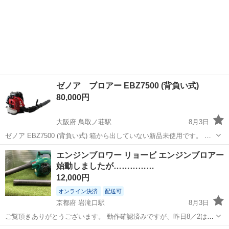
ゼノア ブロアー EBZ7500 (背負い式)
80,000円
大阪府 鳥取ノ荘駅
8月3日
ゼノア EBZ7500 (背負い式) 箱から出していない新品未使用です。 商
品の画像はメーカーカタログのを使用しています。 近くなら持ってい
大阪
阪南市
鳥取ノ荘駅
その他
エンジンブロワー リョービ エンジンブロアー
きます。 宜しくお願いします。
始動しましたが……………
12,000円
オンライン決済
配送可
京都府 岩滝口駅
8月3日
ご覧頂きありがとうございます。 動作確認済みですが、昨日8／2は、
エンジン始動しましたが、本日 出品するのにリコイルスターターを引