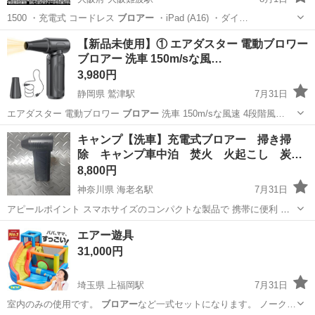
1500 ・充電式 コードレス
ブロアー
・iPad (A16) ・ダイ…
大阪
大阪市
大阪難波駅
家電
Jackery
【新品未使用】① エアダスター 電動ブロワー
ブロアー 洗車 150m/sな風…
3,980円
静岡県 鷲津駅
7月31日
エアダスター 電動ブロワー
ブロアー
洗車 150m/sな風速 4段階風…
静岡
湖西市
鷲津駅
その他
ブロワー
キャンプ【洗車】充電式ブロアー 掃き掃
除 キャンプ車中泊 焚火 火起こし 炭
火…
8,800円
神奈川県 海老名駅
7月31日
アピールポイント スマホサイズのコンパクトな製品で 携帯に便利 大
容量2500mahバッテリー✕2本内蔵 最新版 USBタイプC充電 安全設
神奈川
海老名市
海老名駅
メンテナンス用品
洗車
エアー遊具
計 金属製ファン ブラシレスモーター 送風方向LEDライト完備単独ス
31,000円
イッチ...
埼玉県 上福岡駅
7月31日
室内のみの使用です。
ブロアー
など一式セットになります。 ノーク…