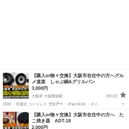
大阪
大阪市
大阪難波駅
周辺機器
ルーター
【購入or物々交換】大阪市在住中の方へグル
メ道楽 しゃぶ鍋&グリルパン
3,000円
大阪府 大阪難波駅
8月1日
1500 ・充電式 コードレス
ブロアー
・iPad (A16) ・ダイ…
大阪
大阪市
大阪難波駅
キッチン家電
グリルパン
【購入or物々交換】大阪市在住中の方へ た
こ焼き器 ADT-18
2,000円