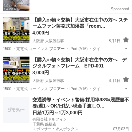
【購入or物々交換】大阪市在住中の方へ スチ
ームファン蒸発式加湿器「room…
4,000円
大阪府 大阪難波駅
8月1日
1500 ・充電式 コードレス
ブロアー
・iPad (A16) ・ダイ…
大阪
大阪市
大阪難波駅
季節、空調家電
【購入or物々交換】大阪市在住中の方へ デ
ジタルフォトフレーム EPD-001
コントローラー
3,000円
大阪府 大阪難波駅
8月1日
1500 ・充電式 コードレス
ブロアー
・iPad (A16) ・ダイ…
大阪
大阪市
大阪難波駅
その他
電気ケトル
交通誘導・イベント警備/採用率98%/履歴書不
要/週1～OK/日払い現金手渡しO…
日給1万円～1万3,000円
有限会社ドルフィン
千葉県 船橋市
スポンサー：求人ボックス
07月03日