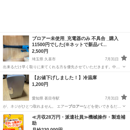
埼玉
ふじみ野市
上福岡駅
おもちゃ
ブロアー未使用_充電器のみ 不具合 _購入
11500円でした(※ネットで新品バ…
2,500円
埼玉県 久喜市
7月31日
出来るだけ早く取りに来てくれる方を優先させていただきます。中古
品の為、ノークレーム、ノーリターンのご理解の程宜しくお願いしま
埼玉
久喜市
生活家電
ブロアー
【お値下げしました！】冷温庫
す。 →5枚目の写真ですが、楽天市場で購入しております。(11,500円)
1,200円
参考で写真を掲載しますが...
愛知県 甚目寺駅
7月31日
が、ネジがひとつ取れません。 エアー
ブロアー
などを使いできるだけ
見えるホコリは掃…
愛知
あま市
甚目寺駅
キッチン家電
≪月収28万円・派遣社員≫機械操作・製造補
助
月給230,000円