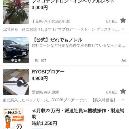
フィロデンドロン・インペリアルレッド
3,000円
千葉県 八千代緑が丘駅
8月6日
12号鉢も一緒にお譲りします (アマ
ブロアー
トストーン プラスチック
軽くて丈夫…
千葉
八千代市
八千代緑が丘駅
家庭用品
【公式】だれでもノレル
自社ローンなど特別な条件で車を探しているなら！金利
0%で車をご提供、ノレル独自与信システム。
Ad
（株）ICT
RYOBIブロアー
4,900円
愛媛県 横河原駅
8月6日
前に購入したバッテリー式、RYOBI
ブロアー
です。 【購入時価格】
25000円ぐ…
愛媛
東温市
横河原駅
家電
≪月収22万円・派遣社員≫機械操作・製造補
助
時給1,250円