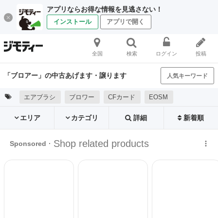
アプリならお得な情報を見逃さない！
インストール
アプリで開く
全国
検索
ログイン
投稿
「ブロアー」の中古あげます・譲ります
人気キーワード
エアブラシ
ブロワー
CFカード
EOSM
エリア
カテゴリ
詳細
新着順