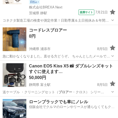
日払い
株式会社BREXA Next
7月21日
提携サイト
茨城県 静駅
コネクタ製造工場の検査や測定作業！日勤専属＆土日祝休み＆年間休
日128日★クリーンルーム内作業★マイカー通勤OK＆無料駐車場あり
茨城
常陸大宮市
静駅
その他
コードレスブロアー
★就業先食堂利用可！日払い制度あり！《茨城県常陸大宮市》 人気の
0円
工場のお仕事 ◇コネクタ製造工...
沖縄県 浦添市
8月5日
急に動かなくなりました。直せる方どうぞ。 ちゃんとしたメールでお
願いします。 タイプC充電。
沖縄
浦添市
その他
Canon EOS Kiss X5 📸 ダブルレンズキット
すぐに使えます…
50,000円
静岡県 富士駅
8月5日
送ケーブル ・クリーニングセット（
ブロアー
・クロス） シリー
ズ...EOS…
静岡
富士市
富士駅
カメラ
ローンブラックでも車にノレル
信販会社でクルマのローンやリースが通らなくてもクル
マをご利用いただけるサービスがあります！