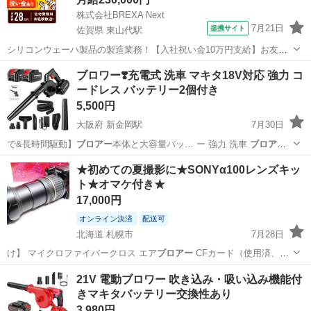
株式会社BREXA Next
7月21日
提携サイト
佐賀県 東山代駅
シリコンウェーハ製品の製造業務！【入社祝い金10万円支給】お友達
やカップルとの応募OK◎年間休日129日＆休出なしでプライベート充
佐賀
伊万里市
東山代駅
その他
ブロワー❣️充電式 洗車 マキタ18V対応 強力 コ
実♪業務はクリーンルームで快適作業◎自社正社員登用制度あり★1食
ードレス バッテリー2個付き
300円～の格安食堂あり！《佐...
5,500円
大阪府 新金岡駅
7月30日
で&長時間駆動】
ブロアー
本体と大容量バッ… ー 強力 洗車
ブロアー
充電式 コード…
大阪
堺市
新金岡駅
メンテナンス用品
ブロワー
★初めての夏撮影に★SONYα100レンズキッ
ト★オマケ付き★
17,000円
オンライン決済
配送可
北海道 札幌市
7月28日
け】 マイクロファイバークロス エア
ブロアー
CFカード（使用済、裏
マジック書き…
北海道
札幌市
カメラ
CFカード
21V 電動ブロワー 吹き込み・吸い込み機能付
きマキタバッテリー交換性あり
3,980円