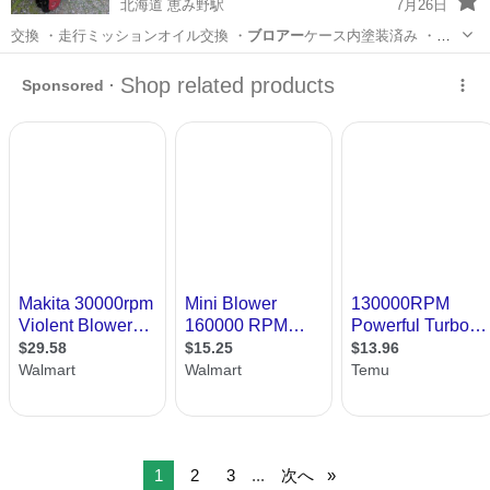
北海道 恵み野駅
7月26日
交換 ・走行ミッションオイル交換 ・
ブロアー
ケース内塗装済み ・各
部グリスup、…
北海道
恵庭市
恵み野駅
その他
クラッチ
1
2
3
...
次へ