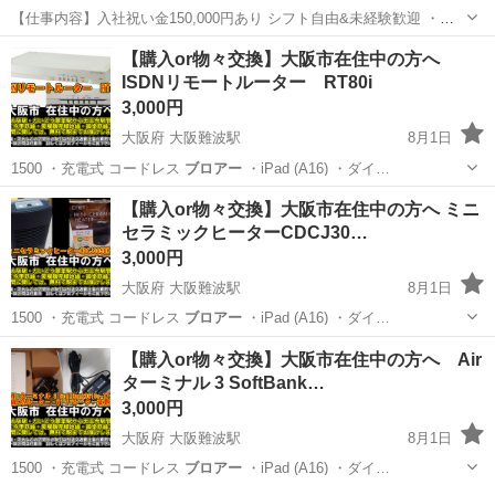
【仕事内容】入社祝い金150,000円あり シフト自由&未経験歓迎
・直
行直帰OK ・一部車・自転車・バイク通勤OK ・週1～OK ・日払い・
アルバイト・パート
【購入or物々交換】大阪市在住中の方へ
週払いOK、現金手渡しも可能です! <仕事内容> 建築・土木工事現場
ISDNリモートルーター RT80i
で...
3,000円
大阪府 大阪難波駅
8月1日
1500 ・充電式 コードレス
ブロアー
・iPad (A16) ・ダイ…
大阪
大阪市
大阪難波駅
電話、ＦＡＸ
Jackery
【購入or物々交換】大阪市在住中の方へ ミニ
セラミックヒーターCDCJ30…
3,000円
大阪府 大阪難波駅
8月1日
1500 ・充電式 コードレス
ブロアー
・iPad (A16) ・ダイ…
大阪
大阪市
大阪難波駅
季節、空調家電
CDCJ
【購入or物々交換】大阪市在住中の方へ Air
ターミナル 3 SoftBank…
3,000円
大阪府 大阪難波駅
8月1日
1500 ・充電式 コードレス
ブロアー
・iPad (A16) ・ダイ…