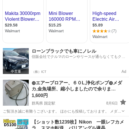
ローンブラックでも車にノレル
信販会社でクルマのローンやリースが通らなくてもクル
マをご利用いただけるサービスがあります！
Ad
（株）ICT
◍エアーブロアー、６０L,浄化ポンプ◍メダ
カ,金魚場所、縮小しましたので余りま…
1,600円
群馬県 国定駅
8月6日
ご覧頂き誠に有難うございます。 ほかにも投稿しております。 メダカ
等場所、縮小しました。 ★画像２の分枝は付きません。 中古です、
群馬
伊勢崎市
国定駅
その他
メダカ
【ショット数1239枚】Nikon 一眼レフカメ
NC.NRでお願い致します。 ★お問合せ前にプロフィールをお読み...
ラ スマホ転送 バリアングル液晶