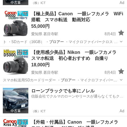
Ad
（株）ICT
【極上美品】Canon 一眼レフカメラ WiFi
搭載 スマホ転送 動画対応
55,000円
愛知県 甚目寺駅
8月4日
ト ・SDカード（16GB） ・
ブロアー
・マイクロファイバークロス …
愛知
あま市
甚目寺駅
カメラ
動画
【使用感少美品】Nikon 一眼レフカメラ
スマホ転送 初心者おすすめ 自撮り
18,000円
愛知県 甚目寺駅
8月4日
スマホ転送用SDカードリーダー ・
ブロアー
・マイクロファイバーク
ロス …
愛知
あま市
甚目寺駅
カメラ
自撮り
ローンブラックでも車にノレル
信販会社でクルマのローンやリースが通らなくてもクル
マをご利用いただけるサービスがあります！
Ad
（株）ICT
【外箱・付属品】Canon 一眼レフカメラ