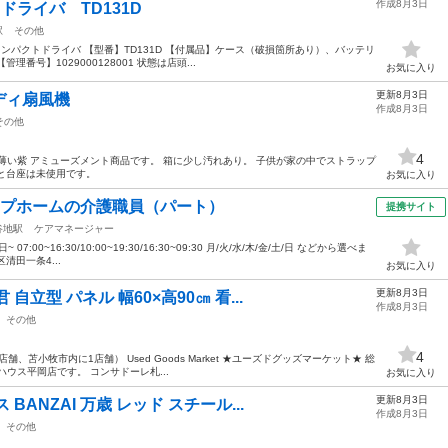
作成8月3日
クトドライバ TD131D
駅
その他
4Vインパクトドライバ 【型番】TD131D 【付属品】ケース（破損箇所あり）、バッテリ
理番号】1029000128001 状態は店頭...
お気に入り
更新8月3日
ディ扇風機
作成8月3日
その他
4
薄い紫 アミューズメント商品です。 箱に少し汚れあり。 子供が家の中でストラップ
ルと台座は未使用です。
お気に入り
ープホームの介護職員（パート）
提携サイト
谷地駅
ケアマネージャー
7:00~16:30/10:00~19:30/16:30~09:30 月/火/水/木/金/土/日 などから選べま
清田一条4...
お気に入り
更新8月3日
立型 パネル 幅60×高90㎝ 看...
作成8月3日
その他
4
、苫小牧市内に1店舗） Used Goods Market ★ユーズドグッズマーケット★ 総
ウス平岡店です。 コンサドーレ札...
お気に入り
更新8月3日
ANZAI 万歳 レッド スチール...
作成8月3日
その他