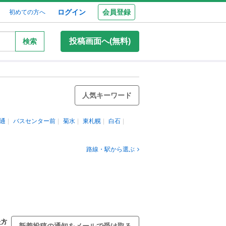
ログイン
会員登録
初めての方へ
投稿画面へ(無料)
検索
人気キーワード
通
バスセンター前
菊水
東札幌
白石
路線・駅から選ぶ
た方
新着投稿の通知をメールで受け取る