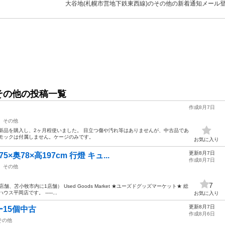
大谷地(札幌市営地下鉄東西線)のその他の新着通知メール
その他の投稿一覧
作成8月7日
その他
新品を購入し、2ヶ月程使いました。 目立つ傷や汚れ等はありませんが、中古品であ
ンモックは付属しません。ケージのみです。
お気に入り
更新8月7日
奥78×高197cm 行燈 キュ...
作成8月7日
その他
7
、苫小牧市内に1店舗） Used Goods Market ★ユーズドグッズマーケット★ 総
平岡店です。 -----...
お気に入り
更新8月7日
15個中古
作成8月6日
その他