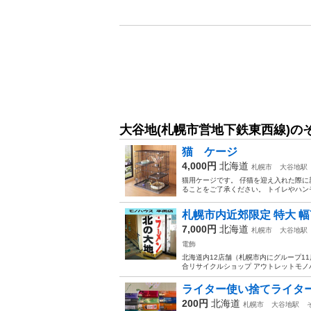
大谷地(札幌市営地下鉄東西線)の
猫 ケージ
4,000円
北海道
札幌市
大谷地駅
猫用ケージです。 仔猫を迎え入れた際に
ることをご了承ください。 トイレやハ
札幌市内近郊限定 特大 幅75×
7,000円
北海道
札幌市
大谷地駅
電飾
北海道内12店舗（札幌市内にグループ11店舗
合リサイクルショップ アウトレットモノハウス
ライター使い捨てライター
200円
北海道
札幌市
大谷地駅