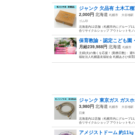
ジャンク 欠品有 土木工種写
2,000円
北海道
札幌市
大谷地駅
ゴム印
北海道内12店舗（札幌市内にグループ11店舗
合リサイクルショップ アウトレットモノハ
保育教諭・認定こども園
月給239,988円
北海道
札幌市
主婦(夫)の働くを応援！ [勤務日数]： 週5日
福祉法人札幌盈友福祉会 札幌あさひ保育園
ジャンク 東京ガス ガスホース 
3,980円
北海道
札幌市
大谷地駅
日東
北海道内12店舗（札幌市内にグループ11店舗
合リサイクルショップ アウトレットモノハウス
アメジストドーム 約11㎏ 幅4