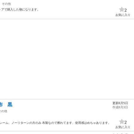
その他
トアで購入した物になります。
2
お気に入り
更新8月5日
財布 黒
作成8月3日
その他
2
ークレーム、ノーリターンの方のみ 布製なので擦れてます、使用感はめちゃあります。
お気に入り