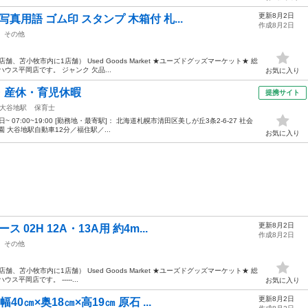
更新8月2日
真用語 ゴム印 スタンプ 木箱付 札...
作成8月2日
その他
、苫小牧市内に1店舗） Used Goods Market ★ユーズドグッズマーケット★ 総
ウス平岡店です。 ジャンク 欠品...
お気に入り
・産休・育児休暇
提携サイト
大谷地駅
保育士
~ 07:00~19:00 [勤務地・最寄駅]： 北海道札幌市清田区美しが丘3条2-6-27 社会
 大谷地駅自動車12分／福住駅／...
お気に入り
更新8月2日
02H 12A・13A用 約4m...
作成8月2日
その他
、苫小牧市内に1店舗） Used Goods Market ★ユーズドグッズマーケット★ 総
平岡店です。 -----...
お気に入り
更新8月2日
0㎝×奥18㎝×高19㎝ 原石 ...