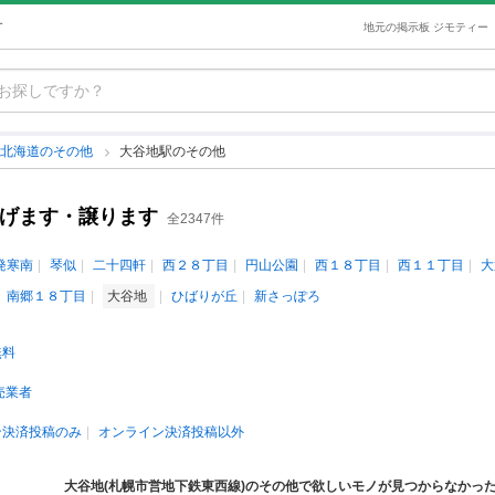
す
地元の掲示板 ジモティー
北海道のその他
大谷地駅のその他
あげます・譲ります
全2347件
発寒南
琴似
二十四軒
西２８丁目
円山公園
西１８丁目
西１１丁目
大
南郷１８丁目
大谷地
ひばりが丘
新さっぽろ
無料
売業者
ン決済投稿のみ
オンライン決済投稿以外
大谷地(札幌市営地下鉄東西線)のその他で欲しいモノが見つからなかっ