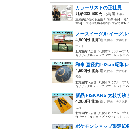
カラーリストの正社員
月給233,500円
北海道
札幌市
主婦(夫)の働くを応援！ [勤務日数]： 週5日~ 
寄駅]： 北海道札幌市厚別区大谷地東3-3-20 
ノースイーグル イーグルミニド
4,800円
北海道
札幌市
大谷地駅
テント
北海道内12店舗（札幌市内にグループ11店舗
合リサイクルショップ アウトレットモノハウス平
和傘 直径約102cm 昭和レ
4,500円
北海道
札幌市
大谷地駅
番傘
北海道内12店舗（札幌市内にグループ11店舗
合リサイクルショップ アウトレットモノハウス平
新品 FISKARS 太枝切鋏 
4,200円
北海道
札幌市
大谷地駅
太枝
北海道内12店舗（札幌市内にグループ11店舗
合リサイクルショップ アウトレットモノハウス平
ポケモンショップ限定紙