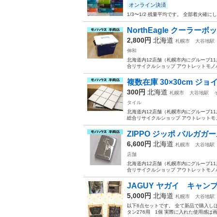
オンライン決済
1/3〜1/2 残量平均です。 全部着火
NorthEagle クーラーボック
2,800円
北海道
札幌市
大谷地駅
伸和
北海道内12店舗（札幌市内にグループ11店舗
合リサイクルショップ アウトレットモノハウス平
複数在庫 30×30cm ジョ
300円
北海道
札幌市
大谷地駅
タイル
北海道内12店舗（札幌市内にグループ11店舗
総合リサイクルショップ アウトレットモノハウス
ZIPPO ジッポ バルガガール
6,600円
北海道
札幌市
大谷地駅
店舗
北海道内12店舗（札幌市内にグループ11店舗
合リサイクルショップ アウトレットモノハウス
JAGUY ヤガイ キャ
5,000円
北海道
札幌市
大谷地駅
以下6点セットです。 全て新品で購入しほ
タン276用 1個 実際に入れた使用感は画像