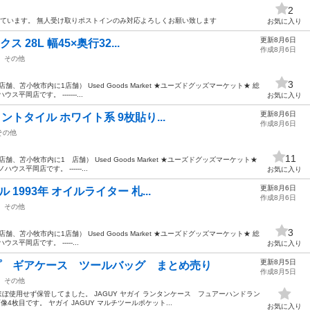
2
確にしています。 無人受け取りポストインのみ対応よろしくお願い致します
お気に入り
更新8月6日
ス 28L 幅45×奥行32...
作成8月6日
その他
3
、苫小牧市内に1店舗） Used Goods Market ★ユーズドグッズマーケット★ 総
岡店です。 -------...
お気に入り
更新8月6日
イントタイル ホワイト系 9枚貼り...
作成8月6日
その他
11
、苫小牧市内に1 店舗） Used Goods Market ★ユーズドグッズマーケット★
平岡店です。 ------...
お気に入り
更新8月6日
 1993年 オイルライター 札...
作成8月6日
その他
3
、苫小牧市内に1店舗） Used Goods Market ★ユーズドグッズマーケット★ 総
平岡店です。 -----...
お気に入り
更新8月5日
ンプ ギアケース ツールバッグ まとめ売り
作成8月5日
その他
ぼ使用せず保管してました。 JAGUY ヤガイ ランタンケース フュアーハンドラン
4枚目です。 ヤガイ JAGUY マルチツールポケット...
お気に入り