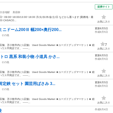
提携サイト
大谷地駅
美容師
09:00~18:00/13:00~18:00 月/火/水/木/金/土/日 などから選べます [勤務地・最
CASACO...
お気に入り
更新8月5日
ーム200Ⅲ 幅200×奥行200...
作成8月5日
その他
7
、苫小牧市内に1店舗） Used Goods Market ★ユーズドグッズマーケット★ 総
岡店です。 -------...
お気に入り
更新8月5日
トロ 黒系 和装小物 小道具 かさ...
作成8月5日
その他
、苫小牧市内に1店舗） Used Goods Market ★ユーズドグッズマーケット★ 総
岡店です。 -------...
お気に入り
更新8月5日
剪定鋏 セット 園芸用ばさみ 3...
作成8月5日
その他
、苫小牧市内に1店舗） Used Goods Market ★ユーズドグッズマーケット★ 総
岡店です。 -------...
お気に入り
作成8月4日
袋