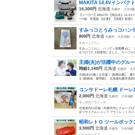
MAKITA 14.4Vインパ
14,300円
北海道
札幌市
大谷地
【メーカー】MAKITA 【商品名】14.
ー2個、充電器 【定価】 【状態】程度C 【管
すみっコとうみっコハン
800円
北海道
札幌市
大谷地駅
すみっこぐらし
すみっこぐらし ハンディ扇風機 ねこ 
をつけて2.３回使用しました。 ケーブ
主婦(夫)が活躍中のグル
時給1,140円
北海道
札幌市
大
主婦(夫)の働くを応援！ [勤務日数]： 週2日~ 0
す [勤務地・最寄駅]： 北海道札幌市清田区
コンサドーレ札幌 ドーレ君 自
2,000円
北海道
札幌市
大谷地駅
サッポロクラシック
北海道内13店舗（札幌市内にグループ12店舗
合リサイクルショップ アウトレットモノハ
昭和レトロ ツールボックス B
3,500円
北海道
札幌市
大谷地駅
ツールボックス