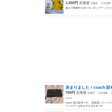
1,500円
北海道
札幌市
大谷地駅
釜山で開催中のポケモンポップアップス
決まりました！coach 
700円
北海道
札幌市
大谷地駅
coach
coach 黒の財布です。 現状渡しでノ
ファスナーは外も中も大丈夫です