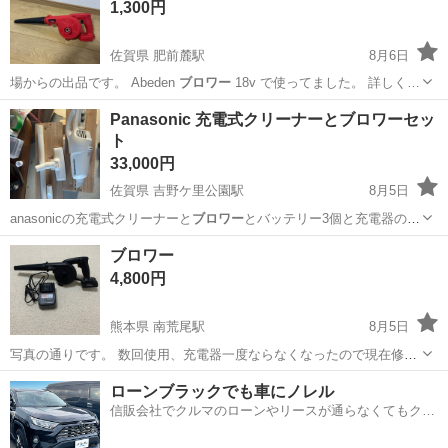
1,300円
佐賀県 肥前麓駅
8月6日
場からの出品です。 Abeden
ブロワー
18v で使ってました。 詳しく…
佐賀
鳥栖市
肥前麓駅
メンテナンス用品
Panasonic 充電式クリーナーとブロワーセッ
ト
33,000円
佐賀県 吉野ケ里公園駅
8月5日
anasonicの充電式クリーナーと
ブロワー
とバッテリー3個と充電器のセ
ットです…
佐賀
神埼郡
吉野ケ里公園駅
メンテナンス用品
ブロワー
クリーナー
4,800円
熊本県 南荒尾駅
8月5日
写真の通りです。 数回使用、充電器一度ならなくなったので現在修理
済み。 ご理解の上お願いします。
熊本
荒尾市
南荒尾駅
家電
ブロワー
ローンブラックでも車にノレル
信販会社でクルマのローンやリースが通らなくてもクル
マをご利用いただけるサービスがあります！