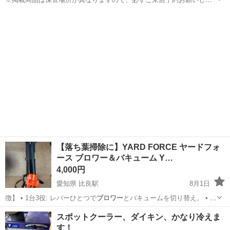
す。 ★お持ち帰り特価★ お持ち帰り特価につき無料配送サービスの対
滋賀
彦根市
ひこね芹川駅
その他
ブロワバキューム
象外です。 ■動作確認＆清掃済みです■ リョービのブロワバキューム
です。 ...
【落ち葉掃除に】YARD FORCE ヤードフォ
ース ブロワー＆バキューム Y…
4,000円
愛知県 比良駅
8月1日
徴】 • 1台3役: レバーひとつで
ブロワー
とバキュームを切り替え。 • 粉
砕機…
愛知
北名古屋市
比良駅
生活家電
ブロワー
スポットクーラー、ダイキン、かなり冷えま
す！