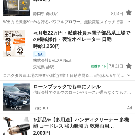
静岡県 藤枝駅
8月4日
W出力で風速80m/sを誇るパワフル
ブロワー
。無段変速スイッチで強弱
を指一本で調…
静岡
藤枝市
藤枝駅
その他
洗車
≪月収22万円・派遣社員≫電子部品系工場で
の機械操作・製造オペレーター 日勤
時給1,250円
日払い
株式会社BREXA Next
7月21日
提携サイト
茨城県 静駅
コネクタ製造工場の検査や測定作業！日勤専属＆土日祝休み＆年間休
日128日★クリーンルーム内作業★マイカー通勤OK＆無料駐車場あり
茨城
常陸大宮市
静駅
その他
ローンブラックでも車にノレル
★就業先食堂利用可！日払い制度あり！《茨城県常陸大宮市》 人気の
信販会社でクルマのローンやリースが通らなくてもクル
工場のお仕事 ◇コネクタ製造工...
マをご利用いただけるサービスがあります！
Ad
（株）ICT
✨新品✨【多用途】ハンディクリーナー 多機
能 コードレス 強力吸引力 乾湿両用…
2,000円