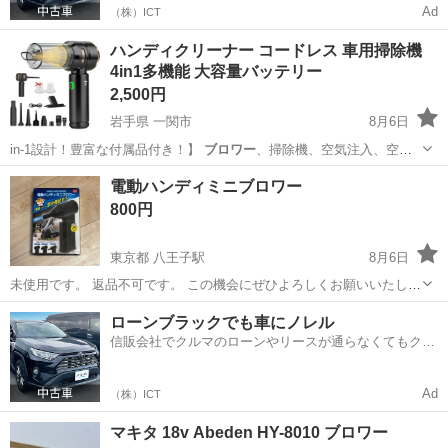
Ad
（株）ICT
ハンディクリーナー コードレス 車用掃除機
4in1多機能 大容量バッテリー
2,500円
岩手県 一関市
8月6日
in-1設計！豊富な付属品付き！】
ブロワー
、掃除機、空気注入、空気
抜き。このハ…
岩手
一関市
生活家電
電動ハンディミニブロワー
800円
東京都 八王子駅
8月6日
未使用です。 返品不可です。 この機会にぜひよろしくお願いいたしま
す。
東京
八王子市
八王子駅
その他
ローンブラックでも車にノレル
信販会社でクルマのローンやリースが通らなくてもクル
マをご利用いただけるサービスがあります！
Ad
（株）ICT
マキタ 18v Abeden HY-8010 ブロワー