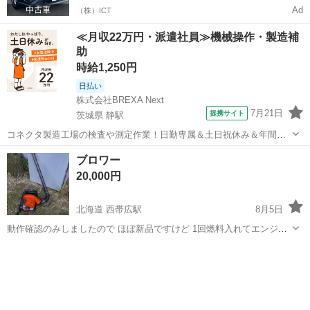
Ad
（株）ICT
≪月収22万円・派遣社員≫機械操作・製造補
助
時給1,250円
日払い
株式会社BREXA Next
7月21日
提携サイト
茨城県 静駅
コネクタ製造工場の検査や測定作業！日勤専属＆土日祝休み＆年間休
日128日★クリーンルーム内作業★マイカー通勤OK＆無料駐車場あり
茨城
常陸大宮市
静駅
その他
ブロワー
★就業先食堂利用可！日払い制度あり！《茨城県常陸大宮市》 人気の
20,000円
工場のお仕事 ◇コネクタ製造工...
北海道 西帯広駅
8月5日
動作確認のみしましたので ほぼ新品ですけど 1回燃料入れてエンジン
かけたので 中古品と思って下さい 傷なし 箱と説明書あります 燃
北海道
釧路市
西帯広駅
その他
ブロワー
料…………混合 肩にかけるタイプで パワー有ります 夏も冬も使える
ので便利です