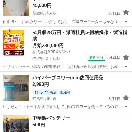
45,000円
茨城県 滑河駅
8月1日
内部埃や、汚れクリーニングしており、
ブロワー
モーターもかなり強
く、よく冷えます！…
茨城
稲敷市
滑河駅
季節、空調家電
≪月収28万円・派遣社員≫機械操作・製造補
助
月給230,000円
株式会社BREXA Next
7月21日
提携サイト
佐賀県 東山代駅
シリコンウェーハ製品の製造業務！【入社祝い金10万円支給】お友達
やカップルとの応募OK◎年間休日129日＆休出なしでプライベート充
佐賀
伊万里市
東山代駅
その他
ハイパーブロワーmini数回使用品
実♪業務はクリーンルームで快適作業◎自社正社員登用制度あり★1食
3,980円
300円～の格安食堂あり！《佐...
オンライン決済
配送可
群馬県 桐生市
8月1日
いません！！カー用品店で購入して別の
ブロワー
を使っているので使
わなくなったので出…
群馬
桐生市
その他
mini
中華製バッテリー
500円