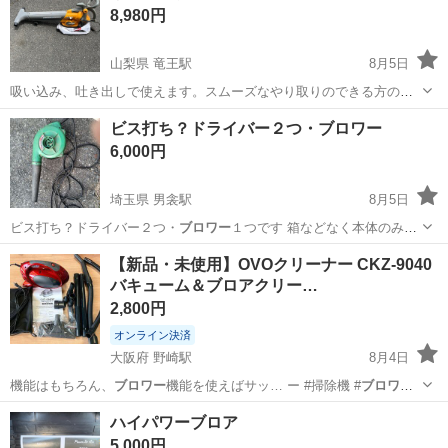
8,980円
山梨県 竜王駅
8月5日
吸い込み、吐き出しで使えます。スムーズなやり取りのできる方の
み。評価の無い、悪い、神経質な方はご遠慮下さい。ノークレーム、
山梨
甲斐市
竜王駅
その他
ビス打ち？ドライバー２つ・ブロワー
ノーリターン、ノーキャンセルでお願いします。
6,000円
埼玉県 男衾駅
8月5日
ビス打ち？ドライバー２つ・
ブロワー
１つです 箱などなく本体のみ、
車の…
埼玉
大里郡
男衾駅
その他
ビス打ち
​【新品・未使用】OVOクリーナー CKZ-9040
バキューム＆ブロアクリー…
2,800円
オンライン決済
大阪府 野崎駅
8月4日
機能はもちろん、
ブロワー
機能を使えばサッ… ー #掃除機 #
ブロワー
#多機能家電 …
大阪
大東市
野崎駅
生活家電
ハイパワーブロア
5,000円