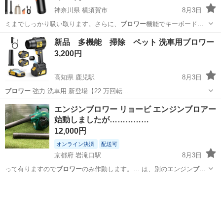
神奈川県 横須賀市
8月3日
ミまでしっかり吸い取ります。さらに、
ブロワー
機能でキーボードや
家具の裏のホコリも…
神奈川
横須賀市
家電
真空パック
新品 多機能 掃除 ペット 洗車用ブロワー
3,200円
高知県 鹿児駅
8月3日
ブロワー
強力 洗車用 新登場【22 万回転…
高知
高知市
鹿児駅
メンテナンス用品
エンジンブロワー リョービ エンジンブロアー
始動しましたが……………
12,000円
オンライン決済
配送可
京都府 岩滝口駅
8月3日
って有りますので
ブロワー
のみ作動します。… は、別のエンジン
ブロ
ワー
からセットしてい…
京都
与謝郡
岩滝口駅
その他
エンジンブロワー