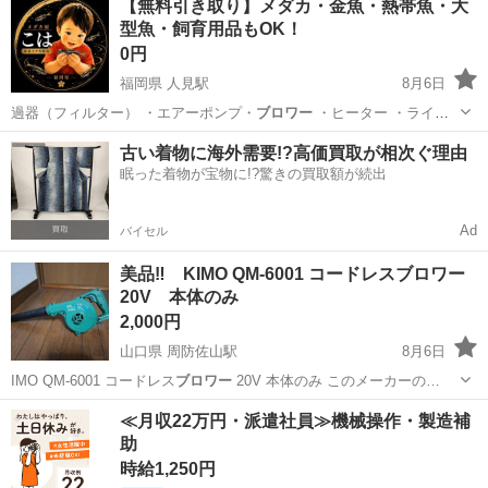
【無料引き取り】メダカ・金魚・熱帯魚・大
型魚・飼育用品もOK！
0円
福岡県 人見駅
8月6日
過器（フィルター） ・エアーポンプ・
ブロワー
・ヒーター ・ライト
・産卵床 ・…
福岡
田川郡
人見駅
その他
古い着物に海外需要!?高価買取が相次ぐ理由
眠った着物が宝物に!?驚きの買取額が続出
Ad
バイセル
美品‼️ KIMO QM-6001 コードレスブロワー
20V 本体のみ
2,000円
山口県 周防佐山駅
8月6日
IMO QM-6001 コードレス
ブロワー
20V 本体のみ このメーカーの…
山口
山口市
周防佐山駅
生活家電
≪月収22万円・派遣社員≫機械操作・製造補
助
時給1,250円