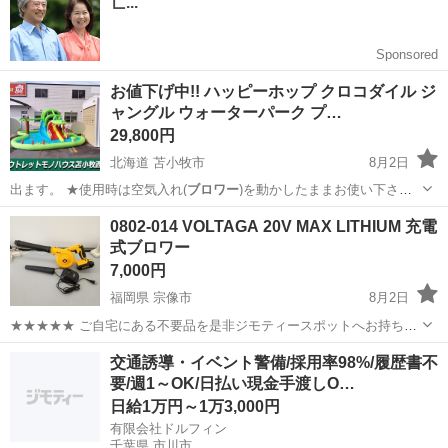
300円～の格安食堂あり！《佐...
お値下げ中!! ハッピーホップ クロコダイル ジ
ャングル ウォーターパーク プ…
29,800円
北海道 苫小牧市
8月2日
出ます。 ★使用時は空気入れ(
ブロワー
)を動かしたままお使い下さ
い。 …
北海道
苫小牧市
おもちゃ
プール
0802-014 VOLTAGA 20V MAX LITHIUM 充電
式ブロワー
7,000円
福岡県 宗像市
8月2日
★★★★★ ご自宅にある不要品を是非ジモティースポットへお持ち込
みしませんか？ 家電、趣味・スポーツ・レジャー用品、こども用品、
福岡
宗像市
その他
ブロワー
交通誘導・イベント警備/採用率98%/履歴書不
衣料服飾品、生活雑貨、家具、本、CD・DVDなどが無料でまとめて持
要/週1～OK/日払い現金手渡しO…
ち込めます！ ※詳細はこ...
日給1万円～1万3,000円
有限会社ドルフィン
千葉県 市川市