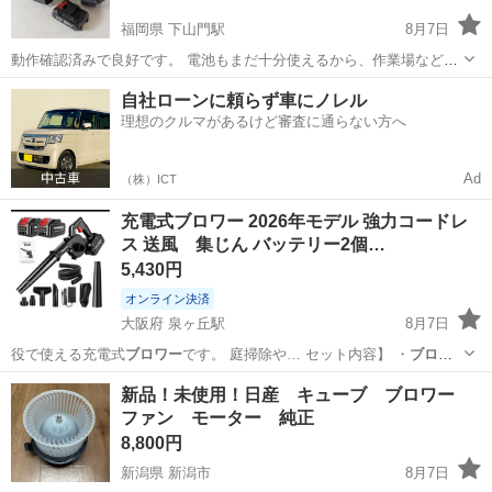
福岡県 下山門駅
8月7日
動作確認済みで良好です。 電池もまだ十分使えるから、作業場などの
清掃に活用出来ます。
福岡
福岡市
下山門駅
家電
自社ローンに頼らず車にノレル
理想のクルマがあるけど審査に通らない方へ
Ad
（株）ICT
充電式ブロワー 2026年モデル 強力コードレ
ス 送風 集じん バッテリー2個…
5,430円
オンライン決済
大阪府 泉ヶ丘駅
8月7日
役で使える充電式
ブロワー
です。 庭掃除や… セット内容】 ・
ブロワ
ー
本体 ・4000…
大阪
堺市
泉ヶ丘駅
その他
新品！未使用！日産 キューブ ブロワー
ファン モーター 純正
8,800円
新潟県 新潟市
8月7日