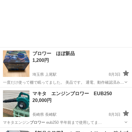
ブロワー ほぼ新品
1,200円
埼玉県 上尾駅
8月3日
一度だけ使って棚で眠ってました。 美品です。 通電、動作確認済み。
有線なのでバッテリーなくてもすぐ使えます。 指定場所での引き取り
埼玉
上尾市
上尾駅
掃除用具
マキタ エンジンブロワー EUB250
限定
20,000円
長崎県 長崎駅
8月3日
マキタエンジン
ブロワー
eub250 半年前まで使用してま…
長崎
長崎市
長崎駅
その他
エンジンブロワー