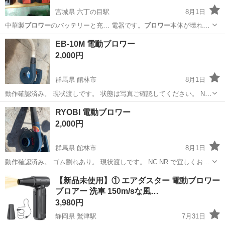
宮城県 六丁の目駅
8月1日
中華製
ブロワー
のバッテリーと充… 電器です。
ブロワー
本体が壊れた
ので…
宮城
仙台市
六丁の目駅
その他
ブロワー
EB-10M 電動ブロワー
2,000円
群馬県 館林市
8月1日
動作確認済み。 現状渡しです。 状態は写真ご確認してください。 NC
、NR で宜しくお願い致します。
群馬
館林市
その他
ブロワー
RYOBI 電動ブロワー
2,000円
群馬県 館林市
8月1日
動作確認済み。 ゴム割れあり。 現状渡しです。 NC NR で宜しくお願
い致します。
群馬
館林市
その他
ブロワー
【新品未使用】① エアダスター 電動ブロワー
ブロアー 洗車 150m/sな風…
3,980円
静岡県 鷲津駅
7月31日