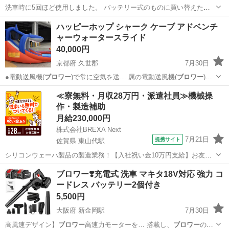
洗車時に5回ほど使用しました。 バッテリー式のものに買い替えたの
で出品。 ガソリン代を頂ければお届けもします。
東京
青梅市
金子駅
その他
ブロワー
ハッピーホップ シャーク ケーブ アドベンチ
ャーウォータースライド
40,000円
京都府 久世郡
7月30日
●電動送風機(
ブロワー
)で常に空気を送… 属の電動送風機(
ブロワー
)を
繋ぎ、スイッ…
京都
久世郡
マリンスポーツ
≪寮無料・月収28万円・派遣社員≫機械操
作・製造補助
月給230,000円
株式会社BREXA Next
7月21日
提携サイト
佐賀県 東山代駅
シリコンウェーハ製品の製造業務！【入社祝い金10万円支給】お友達
やカップルとの応募OK◎年間休日129日＆休出なしでプライベート充
佐賀
伊万里市
東山代駅
その他
ブロワー❣️充電式 洗車 マキタ18V対応 強力 コ
実♪業務はクリーンルームで快適作業◎自社正社員登用制度あり★1食
ードレス バッテリー2個付き
300円～の格安食堂あり！《佐...
5,500円
大阪府 新金岡駅
7月30日
高風速デザイン】
ブロワー
高速力モーターを… 搭載し、
ブロワー
の風