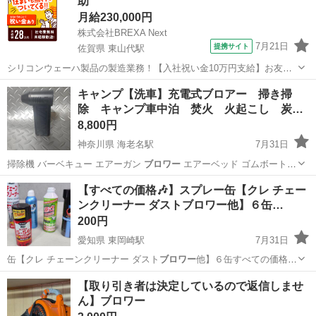
助
月給230,000円
株式会社BREXA Next
7月21日
提携サイト
佐賀県 東山代駅
シリコンウェーハ製品の製造業務！【入社祝い金10万円支給】お友達
やカップルとの応募OK◎年間休日129日＆休出なしでプライベート充
佐賀
伊万里市
東山代駅
その他
キャンプ【洗車】充電式ブロアー 掃き掃
実♪業務はクリーンルームで快適作業◎自社正社員登用制度あり★1食
除 キャンプ車中泊 焚火 火起こし 炭
300円～の格安食堂あり！《佐...
火…
8,800円
神奈川県 海老名駅
7月31日
掃除機 バーベキュー エアーガン
ブロワー
エアーベッド ゴムボート
浮き輪 …
神奈川
海老名市
海老名駅
メンテナンス用品
洗車
【すべての価格🎶】スプレー缶【クレ チェー
ンクリーナー ダストブロワー他】６缶…
200円
愛知県 東岡崎駅
7月31日
缶【クレ チェーンクリーナー ダスト
ブロワー
他】６缶すべての価格
✨岡崎市明大寺…
愛知
岡崎市
東岡崎駅
メンテナンス用品
スプレー缶
【取り引き者は決定しているので返信しませ
ん】ブロワー