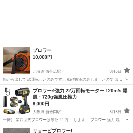
ブロワー
10,000円
北海道 西帯広駅
8月5日
箱から出して 試運転したのみです… 動作確認のみしましたので ほぼ
新品ですけど 1回燃料入れてエンジンかけたので 中古品と思って下さ
北海道
釧路市
西帯広駅
その他
ブロワー
ブロワー⭐️強力 22万回転モーター 120m/s 爆
い 傷なし 燃料……………混合 箱と説明書あります 夏も冬も使えるの
風・720g強風圧推力
で便利です
6,000円
大阪府 新金岡駅
8月5日
一掃】 第四世代
ブロワー
は毎分 22 万… します。
ブロワー
強力 洗車
用 … 700
ブロワー
⭐️強力 22万…
大阪
堺市
新金岡駅
メンテナンス用品
リョービブロワー❗️