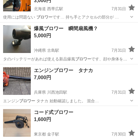
3,000円
北海道 西帯広駅
7月31日
使用には問題ない
ブロワー
です… 持ち手とアクセルの部分が …
北海道
釧路市
西帯広駅
その他
爆風ブロワー 瞬間扇風機？
5,000円
沖縄県 古島駅
7月31日
タのバッテリーがあれば使える新品爆風
ブロワー
です、顔や身体を水
で濡らせば、熱中症…
沖縄
沖縄市
古島駅
その他
エンジンブロワー タナカ
7,000円
兵庫県 川西池田駅
7月31日
エンジン
ブロワー
タナカ 始動確認しました。 混合…
兵庫
川西市
川西池田駅
その他
エンジンブロワー
コード式ブロワー
1,600円
東京都 金子駅
7月30日