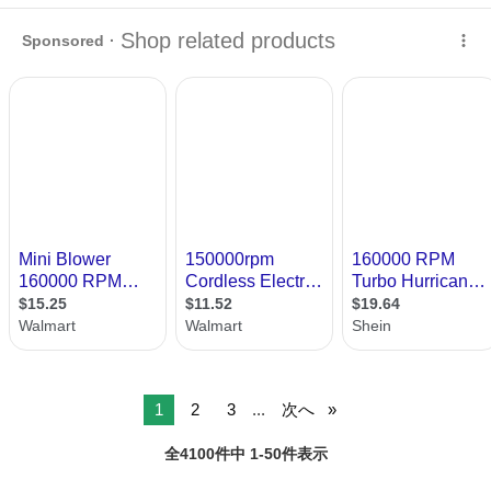
量を大幅アッ… １台2役の充電式
ブロワー
です。吹き出し口… 2026新
大阪
堺市
新金岡駅
メンテナンス用品
ブロワー
登場
ブロワー
強力 洗車 ブ… ち式 軽量 エア
ブロワー
小型 庭掃除 …
700 ...
1
2
3
...
次へ
全4100件中 1-50件表示