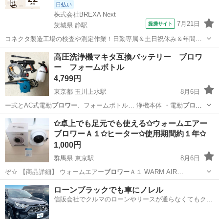
日払い
株式会社BREXA Next
7月21日
提携サイト
茨城県 静駅
コネクタ製造工場の検査や測定作業！日勤専属＆土日祝休み＆年間休
日128日★クリーンルーム内作業★マイカー通勤OK＆無料駐車場あり
茨城
常陸大宮市
静駅
その他
高圧洗浄機マキタ互換バッテリー ブロワ
★就業先食堂利用可！日払い制度あり！《茨城県常陸大宮市》 人気の
ー フォームボトル
工場のお仕事 ◇コネクタ製造工...
4,799円
東京都 玉川上水駅
8月6日
ー式とAC式電動
ブロワー
、フォームボトル… 浄機本体 ・電動
ブロワ
ー
（Abeden …
東京
立川市
玉川上水駅
車のパーツ
✩卓上でも足元でも使える✩ウォームエアー
ブロワーＡ１✩ヒーター✩使用期間約１年✩
1,000円
群馬県 東京駅
8月6日
ぞ☆ 【商品詳細】 ウォームエアー
ブロワー
Ａ１ WARM AIR
BLOWER…
群馬
太田市
東京駅
季節、空調家電
ローンブラックでも車にノレル
信販会社でクルマのローンやリースが通らなくてもクル
マをご利用いただけるサービスがあります！