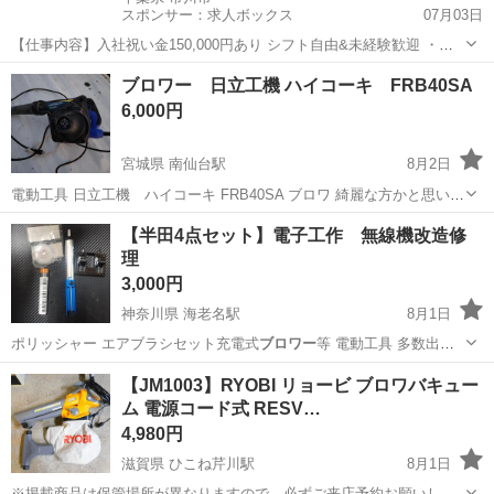
スポンサー：求人ボックス
07月03日
【仕事内容】入社祝い金150,000円あり シフト自由&未経験歓迎
・直
行直帰OK ・一部車・自転車・バイク通勤OK ・週1～OK ・日払い・
アルバイト・パート
ブロワー 日立工機 ハイコーキ FRB40SA
週払いOK、現金手渡しも可能です! <仕事内容> 建築・土木工事現場
6,000円
で...
宮城県 南仙台駅
8月2日
電動工具 日立工機 ハイコーキ FRB40SA ブロワ 綺麗な方かと思いま
す。宜しくお願い致します。
宮城
名取市
南仙台駅
その他
ブロワー
【半田4点セット】電子工作 無線機改造修
理
3,000円
神奈川県 海老名駅
8月1日
ポリッシャー エアブラシセット充電式
ブロワー
等 電動工具 多数出品
中です。 定…
神奈川
海老名市
海老名駅
家具
電子工作
【JM1003】RYOBI リョービ ブロワバキュー
ム 電源コード式 RESV…
4,980円
滋賀県 ひこね芹川駅
8月1日
※掲載商品は保管場所が異なりますので、必ずご来店予約お願いしま