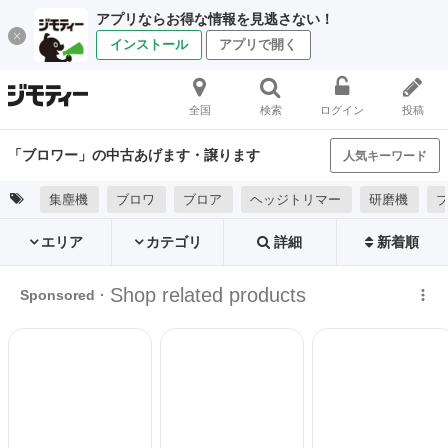
アプリならお得な情報を見逃さない！
インストール
アプリで開く
全国
検索
ログイン
投稿
「ブロワー」の中古あげます・譲ります
人気キーワード
集塵機
ブロワ
ブロア
ヘッジトリマー
研磨機
エリア
カテゴリ
詳細
新着順