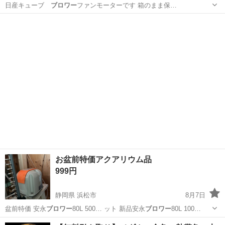
日産キューブ
ブロワー
ファンモーターです 箱のまま保…
新潟
新潟市
車のパーツ
お盆前特価アクアリウム品
999円
静岡県 浜松市
8月7日
盆前特価 安永
ブロワー
80L 500… ット 新品安永
ブロワー
80L 100…
静岡
浜松市
その他
安永