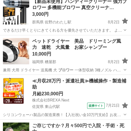
【新品未使用】ハンディークリーナー 強力ブ
ロワー 多機能ブロワー 真空クリーナ…
3,000円
群馬県 佐野のわたし駅
8月2日
できるだけ早くとりにきてくれる方を優先させていただきます。 よろ
しくおねがいします。 【25000Pa強力吸引】ボールベアリング式高速
群馬
高崎市
佐野のわたし駅
生活家電
ブロワー
ペットドライヤー 美品 ドリーミング風
モーターを搭載したハンディ掃除機は、強力な吸引力で手にくっつい
力 速乾 大風量 お家シャンプー
て離れないので、髪の毛、隅...
10,000円
福岡県 糟屋郡
8月2日
兼用 犬用 ドライヤー 送風機 犬
ブロワー
一体型収納 3種ノズル ハイ
パワー…
福岡
糟屋郡
生活雑貨
≪月収28万円・派遣社員≫機械操作・製造補
助
月給230,000円
株式会社BREXA Next
7月21日
提携サイト
佐賀県 東山代駅
シリコンウェーハ製品の製造業務！【入社祝い金10万円支給】お友達
やカップルとの応募OK◎年間休日129日＆休出なしでプライベート充
佐賀
伊万里市
東山代駅
その他
実♪業務はクリーンルームで快適作業◎自社正社員登用制度あり★1食