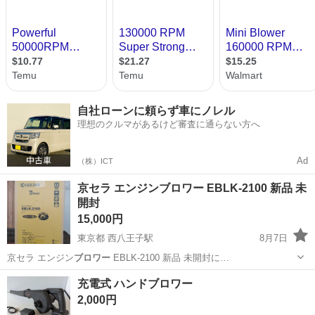
自社ローンに頼らず車にノレル
理想のクルマがあるけど審査に通らない方へ
Ad
（株）ICT
京セラ エンジンブロワー EBLK-2100 新品 未
開封
15,000円
東京都 西八王子駅
8月7日
京セラ エンジン
ブロワー
EBLK-2100 新品 未開封に…
東京
八王子市
西八王子駅
その他
充電式 ハンドブロワー
2,000円