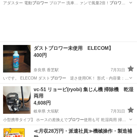
アダスター 電動
ブロワー
ブロアー 洗車… ァンで風量2倍！
ブロワー
はブラシレスモー… Ah&AI保護】
ブロワー
は7500mAh… 4段階調整可
静岡
湖西市
鷲津駅
その他
ブロワー
能の
ブロワー
です。約270ｇ… 応&再利用可能】
ブロワー
は逆さ噴射対
応、… 【幅...
ダストブロワー未使用 ELECOM】
400円
奈良県 香芝駅
7月31日
いです。 ELECOM ダスト
ブロワー
逆さ使用OK！ 形式・内容量：
…
奈良
香芝市
香芝駅
その他
ELECOM
vc-51 リョービ(ryobi) 集じん機 掃除機 乾湿
両用
4,608円
岐阜県 大垣駅
7月31日
小型携帯タイプ】 ホースの差換えで
ブロワー
使用も可 乾湿両用 掃除
機 集…
岐阜
大垣市
大垣駅
家電
≪月収28万円・派遣社員≫機械操作・製造補