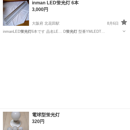
inman LED蛍光灯 6本
★就業先食堂利用可！日払い制度あり！《茨城県常陸大宮市》 人気の
3,000円
工場のお仕事 ◇コネクタ製造工...
大阪府 北花田駅
8月6日
inmanLED
蛍光灯
6本です 品名LE… D
蛍光灯
型番YMLEDT…
大阪
堺市
北花田駅
オフィス用家具
電球型蛍光灯
320円