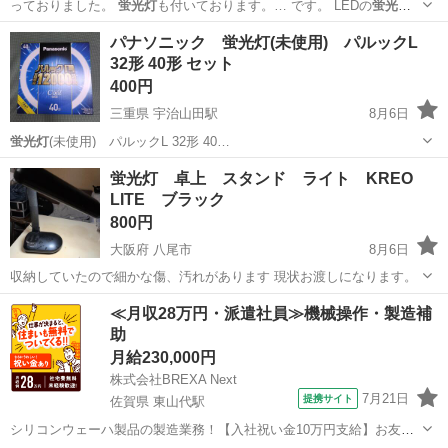
っておりました。
蛍光灯
も付いております。… です。 LEDの
蛍光灯
もワット数が合えば… ます。今付いている
蛍光灯
も使える状態です
岩手
北上市
北上駅
照明器具
パナソニック 蛍光灯(未使用) パルックL
が… たい場合はLEDの
蛍光灯
に変えられます。 …
32形 40形 セット
400円
三重県 宇治山田駅
8月6日
蛍光灯
(未使用) パルックL 32形 40…
三重
伊勢市
宇治山田駅
生活家電
蛍光灯
蛍光灯 卓上 スタンド ライト KREO
LITE ブラック
800円
大阪府 八尾市
8月6日
収納していたので細かな傷、汚れがあります 現状お渡しになります。
大阪
八尾市
生活家電
蛍光灯
≪月収28万円・派遣社員≫機械操作・製造補
助
月給230,000円
株式会社BREXA Next
7月21日
提携サイト
佐賀県 東山代駅
シリコンウェーハ製品の製造業務！【入社祝い金10万円支給】お友達