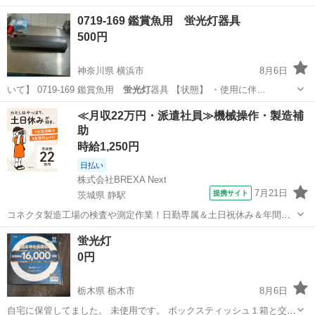
0719-169 鑑賞魚用 蛍光灯器具
500円
神奈川県 横浜市
8月6日
いて】 0719-169 鑑賞魚用
蛍光灯
器具 【状態】 ・使用に伴…
神奈川
横浜市
その他
蛍光灯
≪月収22万円・派遣社員≫機械操作・製造補
助
時給1,250円
日払い
株式会社BREXA Next
7月21日
提携サイト
茨城県 静駅
コネクタ製造工場の検査や測定作業！日勤専属＆土日祝休み＆年間休
日128日★クリーンルーム内作業★マイカー通勤OK＆無料駐車場あり
茨城
常陸大宮市
静駅
その他
蛍光灯
★就業先食堂利用可！日払い制度あり！《茨城県常陸大宮市》 人気の
0円
工場のお仕事 ◇コネクタ製造工...
栃木県 栃木市
8月6日
自宅に保管してました。 未使用です。 ボックスティッシュ１箱と交換