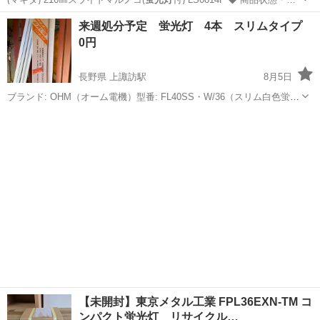
愛知
名古屋市
その他
スライドマルノコ
来週処分予定 蛍光灯 4本 スリムタイプ
0円
長野県 上諏訪駅
8月5日
ブランド: OHM（オーム電機）型番: FL40SS・W/36（スリム白色蛍光
ランプ）特徴: グロースタータ形（スタータ形） 4本 160円
長野
諏訪市
上諏訪駅
その他
【未開封】東京メタル工業 FPL36EXN-TM コ
ンパクト蛍光灯 リサイクル…