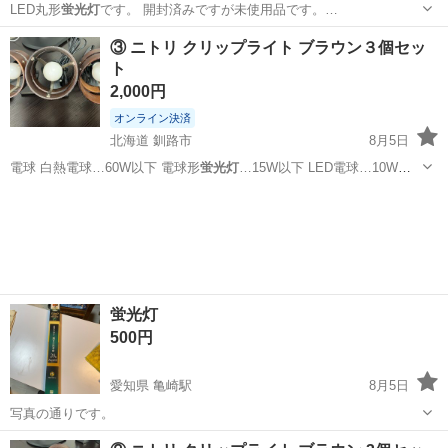
LED丸形
蛍光灯
です。 開封済みですが未使用品です。…
新潟
新潟市
亀田駅
その他
LED
③ ニトリ クリップライト ブラウン３個セッ
ト
2,000円
オンライン決済
北海道 釧路市
8月5日
電球 白熱電球…60W以下 電球形
蛍光灯
…15W以下 LED電球…10W以
下…
北海道
釧路市
照明器具
ライト
蛍光灯
500円
愛知県 亀崎駅
8月5日
写真の通りです。
愛知
半田市
亀崎駅
生活家電
蛍光灯