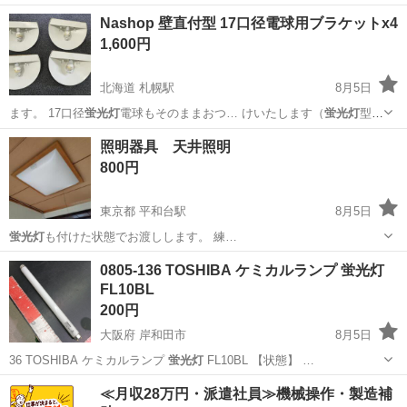
2466」で…
岡山
岡山市
法界院駅
照明器具
Nashop 壁直付型 17口径電球用ブラケットx4
1,600円
北海道 札幌駅
8月5日
ます。 17口径
蛍光灯
電球もそのままおつ… けいたします（
蛍光灯
型電
球だけでもメル…
北海道
札幌市
札幌駅
照明器具
Nashop
照明器具 天井照明
800円
東京都 平和台駅
8月5日
蛍光灯
も付けた状態でお渡しします。 練…
東京
練馬区
平和台駅
照明器具
0805-136 TOSHIBA ケミカルランプ 蛍光灯
FL10BL
200円
大阪府 岸和田市
8月5日
36 TOSHIBA ケミカルランプ
蛍光灯
FL10BL 【状態】 …
大阪
岸和田市
照明器具
蛍光灯
≪月収28万円・派遣社員≫機械操作・製造補