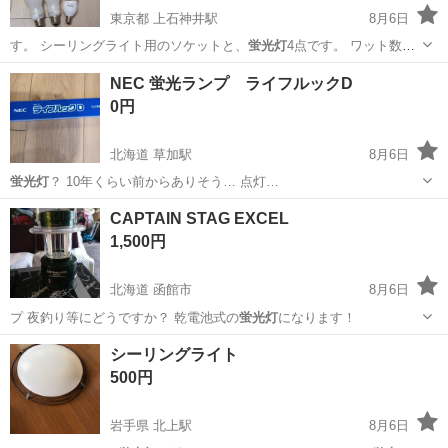
東京都 上石神井駅
8月6日
す。 シーリングライト用のソケットと、
蛍光灯
4点です。 ワット数は
小さいので、それ…
東京
練馬区
上石神井駅
照明器具
NEC 蛍光ランプ ライフルックD
0円
北海道 草加駅
8月6日
蛍光灯
？ 10年くらい前からありそう… 点灯…
北海道
旭川市
草加駅
家電
NEC
CAPTAIN STAG EXCEL
1,500円
北海道 函館市
8月6日
プ 夜釣り等にどうですか？ 乾電池式の
蛍光灯
になります！
北海道
函館市
キッチン家電
シーリングライト
500円
岩手県 北上駅
8月6日