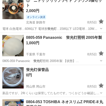
① ニトリ クリップライト ブラウン3個セッ
ト
2,000円
オンライン決済
北海道 釧路市
8月5日
電球 白熱電球…60W以下 電球形
蛍光灯
…15W以下 LED電球…10W以
下…
北海道
釧路市
照明器具
0805-059 Panasonic 蛍光灯照明 2005年製
1,000円
千葉県 千葉市
8月5日
0805-059 Panasonic
蛍光灯
照明 2005年製 【状態】…
千葉
千葉市
照明器具
蛍光灯
蛍光灯保管品
0円
岡山県 岡山市
8月5日
新品ですが、2年くらいは保管してたものです。つくかどうか確認して
いません。 まとめての取引の方優先です 必ずプロフィールをよく読ん
岡山
岡山市
家電
蛍光灯
0804-053 TOSHIBA ネオスリムZ PRIDE-II 丸
でください。 エラーでプロフィールが表示されてない場合はお知らせ