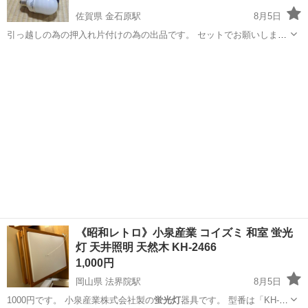
佐賀県 金石原駅
8月5日
引っ越しの為の押入れ片付けの為の出品です。 セットでお願いします
m(_ _)m
佐賀
伊万里市
金石原駅
照明器具
《昭和レトロ》小泉産業 コイズミ 和室 蛍光
灯 天井照明 天然木 KH-2466
1,000円
岡山県 法界院駅
8月5日
1000円です。 小泉産業株式会社製の
蛍光灯
器具です。 型番は「KH-