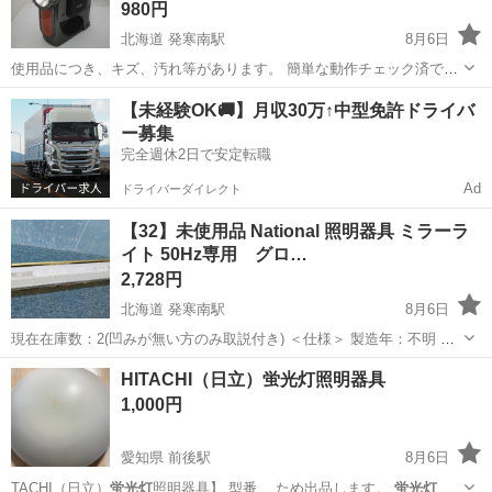
980円
北海道 発寒南駅
8月6日
使用品につき、キズ、汚れ等があります。 簡単な動作チェック済で
す。 ★カセットは動作しません。 ★ACアダプターは付属しません。
北海道
札幌市
発寒南駅
生活家電
ランタン
【未経験OK🚚】月収30万↑中型免許ドライバ
単一電池6本使用 ◆ご来店時に商品の状態等必ずご確認ください。◆
ー募集
...
完全週休2日で安定転職
Ad
ドライバーダイレクト
【32】未使用品 National 照明器具 ミラーラ
イト 50Hz専用 グロ…
2,728円
北海道 発寒南駅
8月6日
現在在庫数：2(凹みが無い方のみ取説付き) ＜仕様＞ 製造年：不明 メ
ーカー：National 型式：NF21854 実寸サイズ(幅×奥×高)※約：
北海道
札幌市
発寒南駅
その他
National
HITACHI（日立）蛍光灯照明器具
65.5×8×13cm ※当方で計測...
1,000円
愛知県 前後駅
8月6日
TACHI（日立）
蛍光灯
照明器具】 型番… ため出品します。
蛍光灯
タ