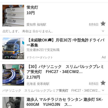
希望です。
栃木
栃木市
生活家電
蛍光灯
蛍光灯
10円
愛知県 福地駅
8月6日
点灯します。 寿命は 分かりません。
愛知
豊橋市
福地駅
家庭用品
【未経験OK🚚】月収30万↑中型免許ドライバ
ー募集
完全週休2日で安定転職
Ad
ドライバーダイレクト
【30】パナソニック スリムパルックプレミ
ア蛍光灯 FHC27・34ECW/2…
2,178円
北海道 発寒南駅
8月6日
パナソニック スリムパルックプレミア
蛍光灯
FHC27・34ECW/2
クール色…
北海道
札幌市
発寒南駅
家庭用品
蛍光灯
遊歩人 マルチラジカセ ランタン 遊歩灯 SK-
600GM YUHOJIN ス…