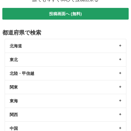
投稿画面へ (無料)
都道府県で検索
北海道
東北
北陸・甲信越
関東
東海
関西
中国