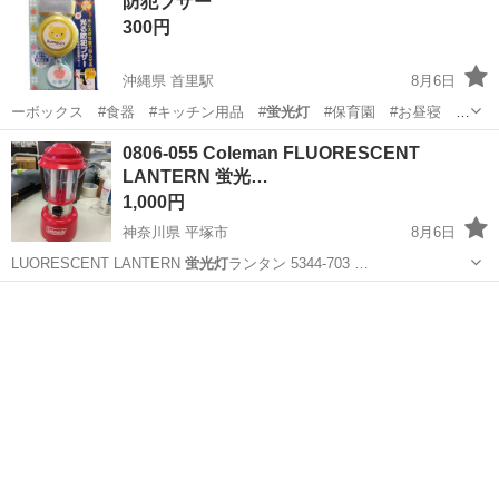
防犯ブザー
300円
沖縄県 首里駅
8月6日
ーボックス #食器 #キッチン用品 #
蛍光灯
#保育園 #お昼寝
#COMBI #…
沖縄
島尻郡
首里駅
その他
防犯ブザー
0806-055 Coleman FLUORESCENT
LANTERN 蛍光…
1,000円
神奈川県 平塚市
8月6日
LUORESCENT LANTERN
蛍光灯
ランタン 5344-703 …
神奈川
平塚市
その他
Coleman