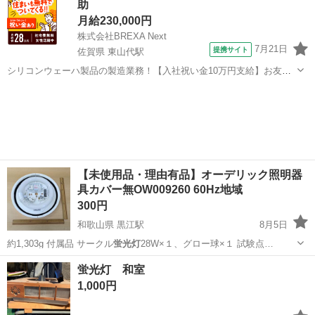
助
月給230,000円
株式会社BREXA Next
7月21日
提携サイト
佐賀県 東山代駅
シリコンウェーハ製品の製造業務！【入社祝い金10万円支給】お友達
やカップルとの応募OK◎年間休日129日＆休出なしでプライベート充
佐賀
伊万里市
東山代駅
その他
実♪業務はクリーンルームで快適作業◎自社正社員登用制度あり★1食
300円～の格安食堂あり！《佐...
【未使用品・理由有品】オーデリック照明器
具カバー無OW009260 60Hz地域
300円
和歌山県 黒江駅
8月5日
約1,303g 付属品 サークル
蛍光灯
28W×１、グロー球×１ 試験点…
和歌山
海南市
黒江駅
生活家電
蛍光灯 和室
1,000円