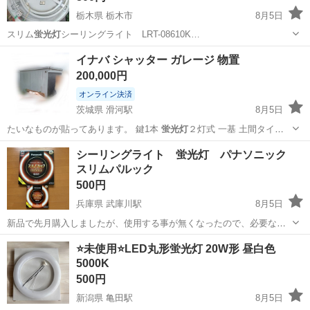
栃木県 栃木市
8月5日
スリム
蛍光灯
シーリングライト LRT-08610K…
栃木
栃木市
照明器具
イナバ シャッター ガレージ 物置
200,000円
オンライン決済
茨城県 滑河駅
8月5日
たいなものが貼ってあります。 鍵1本
蛍光灯
２灯式 一基 土間タイプ
引取り限定 …
茨城
稲敷郡
滑河駅
収納家具
イナバ
シーリングライト 蛍光灯 パナソニック
スリムパルック
500円
兵庫県 武庫川駅
8月5日
新品で先月購入しましたが、使用する事が無くなったので、必要な方
がいらしたらお願いします。開封はしておますが、使用しておませ
兵庫
尼崎市
武庫川駅
生活家電
⭐️未使用⭐️LED丸形蛍光灯 20W形 昼白色
ん。 西大島近くの大島３丁目ローソンで、できれば取引お願いしま
5000K
す。 時間は、仕事をしていますので、要...
500円
新潟県 亀田駅
8月5日