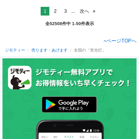
1
2
3
...
次へ
全52508件中 1-50件表示
ページTOPへ
ジモティー
売ります・あげます
全国の「蛍光灯」