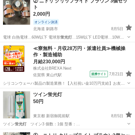
② ニトリ クリップライト ブラウン 3個セッ
ト
2,000円
オンライン決済
北海道 釧路市
8月5日
電球 白熱電球…60W以下 電球形
蛍光灯
…15W以下 LED電球…10W以
下…
北海道
釧路市
照明器具
ライト
≪寮無料・月収28万円・派遣社員≫機械操
作・製造補助
月給230,000円
株式会社BREXA Next
7月21日
提携サイト
佐賀県 東山代駅
シリコンウェーハ製品の製造業務！【入社祝い金10万円支給】お友達
やカップルとの応募OK◎年間休日129日＆休出なしでプライベート充
佐賀
伊万里市
東山代駅
その他
ツイン蛍光灯
実♪業務はクリーンルームで快適作業◎自社正社員登用制度あり★1食
50円
300円～の格安食堂あり！《佐...
東京都 新宿御苑前駅
8月5日
ツイン
蛍光灯
ツイン3 個数：1個 型番：…
東京
新宿区
新宿御苑前駅
その他
蛍光灯