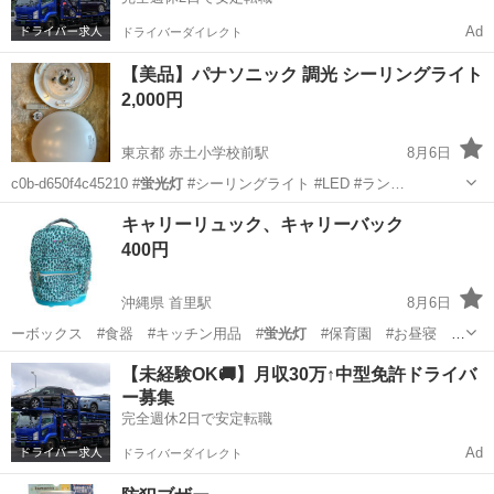
Ad
ドライバーダイレクト
【美品】パナソニック 調光 シーリングライト
2,000円
東京都 赤土小学校前駅
8月6日
c0b-d650f4c45210 #
蛍光灯
#シーリングライト #LED #ラン…
東京
北区
赤土小学校前駅
照明器具
キャリーリュック、キャリーバック
400円
沖縄県 首里駅
8月6日
ーボックス #食器 #キッチン用品 #
蛍光灯
#保育園 #お昼寝
#COMBI #…
沖縄
島尻郡
首里駅
バッグ
リュック
【未経験OK🚚】月収30万↑中型免許ドライバ
ー募集
完全週休2日で安定転職
Ad
ドライバーダイレクト