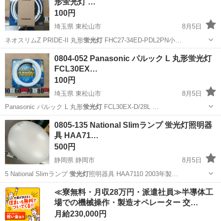
形蛍光灯 …
ください。
100円
埼玉県 東松山市
8月5日
ネオスリムZ PRIDE-II 丸形
蛍光灯
FHC27-34ED-PDL2PN小…
埼玉
東松山市
照明器具
ネオ
0804-052 Panasonic パルック L 丸形蛍光灯
FCL30EX…
100円
埼玉県 東松山市
8月5日
Panasonic パルック L 丸形
蛍光灯
FCL30EX-D/28L …
埼玉
東松山市
照明器具
蛍光灯
0805-135 National Slimランプ 蛍光灯照明器
具 HAA71…
500円
静岡県 静岡市
8月5日
5 National Slimランプ
蛍光灯
照明器具 HAA7110 2003年製…
静岡
静岡市
照明器具
2003年製
≪寮無料・月収28万円・派遣社員≫半導体工
場での機械操作・製造オペレーター 交…
月給230,000円