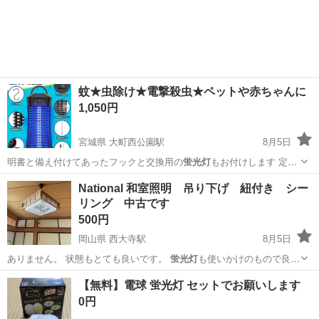
やカップルとの応募OK◎年間休日129日＆休出なしでプライベート充
佐賀
伊万里市
東山代駅
その他
実♪業務はクリーンルームで快適作業◎自社正社員登用制度あり★1食
300円～の格安食堂あり！《佐...
蚊★虫除け★電撃殺虫★ペットや赤ちゃんに
1,050円
宮城県 大町西公園駅
8月5日
明書と備え付けてあったフックと交換用の
蛍光灯
もお付けします 定価
は5000円しなか…
宮城
仙台市
大町西公園駅
その他
National 和室照明 吊り下げ 紐付き シー
リング 中古です
500円
岡山県 西大寺駅
8月5日
ありません。 状態もとても良いです。
蛍光灯
も使いかけのもので良け
ればお付けします…
岡山
岡山市
西大寺駅
照明器具
和室
【無料】電球 蛍光灯 セットでお願いします
0円