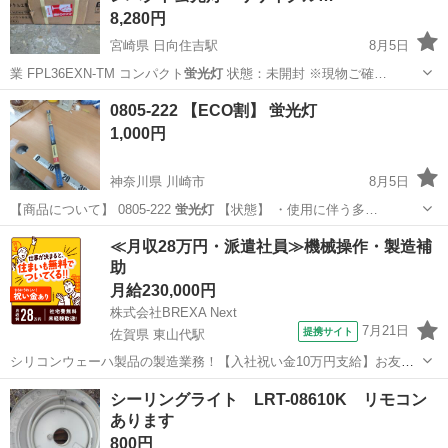
8,280円
宮崎県 日向住吉駅
8月5日
業 FPL36EXN-TM コンパクト
蛍光灯
状態：未開封 ※現物ご確…
宮崎
宮崎市
日向住吉駅
家電
蛍光灯
0805-222 【ECO割】 蛍光灯
1,000円
神奈川県 川崎市
8月5日
【商品について】 0805-222
蛍光灯
【状態】 ・使用に伴う多…
神奈川
川崎市
照明器具
蛍光灯
≪月収28万円・派遣社員≫機械操作・製造補
助
月給230,000円
株式会社BREXA Next
7月21日
提携サイト
佐賀県 東山代駅
シリコンウェーハ製品の製造業務！【入社祝い金10万円支給】お友達
やカップルとの応募OK◎年間休日129日＆休出なしでプライベート充
佐賀
伊万里市
東山代駅
その他
シーリングライト LRT-08610K リモコン
実♪業務はクリーンルームで快適作業◎自社正社員登用制度あり★1食
あります
300円～の格安食堂あり！《佐...
800円