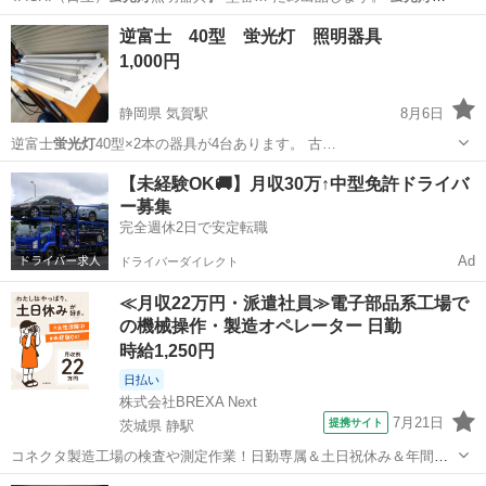
イプの丸型シーリ…
愛知
豊明市
前後駅
照明器具
逆富士 40型 蛍光灯 照明器具
1,000円
静岡県 気賀駅
8月6日
逆富士
蛍光灯
40型×2本の器具が4台あります。 古…
静岡
浜松市
気賀駅
照明器具
蛍光灯
【未経験OK🚚】月収30万↑中型免許ドライバ
ー募集
完全週休2日で安定転職
Ad
ドライバーダイレクト
≪月収22万円・派遣社員≫電子部品系工場で
の機械操作・製造オペレーター 日勤
時給1,250円
日払い
株式会社BREXA Next
7月21日
提携サイト
茨城県 静駅
コネクタ製造工場の検査や測定作業！日勤専属＆土日祝休み＆年間休
日128日★クリーンルーム内作業★マイカー通勤OK＆無料駐車場あり
茨城
常陸大宮市
静駅
その他