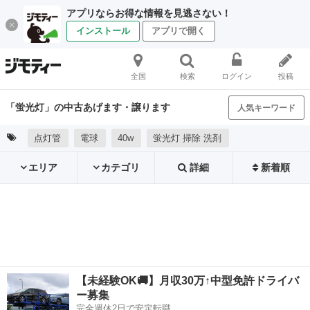
アプリならお得な情報を見逃さない！
インストール
アプリで開く
全国
検索
ログイン
投稿
「蛍光灯」の中古あげます・譲ります
人気キーワード
点灯管
電球
40w
蛍光灯 掃除 洗剤
エリア
カテゴリ
詳細
新着順
【未経験OK🚚】月収30万↑中型免許ドライバ
ー募集
完全週休2日で安定転職