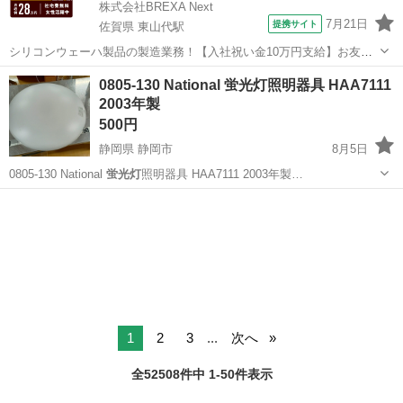
株式会社BREXA Next
7月21日
提携サイト
佐賀県 東山代駅
シリコンウェーハ製品の製造業務！【入社祝い金10万円支給】お友達
やカップルとの応募OK◎年間休日129日＆休出なしでプライベート充
佐賀
伊万里市
東山代駅
その他
0805-130 National 蛍光灯照明器具 HAA7111
実♪業務はクリーンルームで快適作業◎自社正社員登用制度あり★1食
2003年製
300円～の格安食堂あり！《佐...
500円
静岡県 静岡市
8月5日
0805-130 National
蛍光灯
照明器具 HAA7111 2003年製…
静岡
静岡市
照明器具
2003年製
1
2
3
...
次へ
全52508件中 1-50件表示