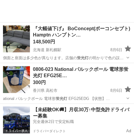
『大幅値下げ』 BoConcept(ボーコンセプト)
Hamptn ハンプトン…
148,500円
北海道 新札幌駅
8月6日
側面と座面は多少色が異なります。店舗の
蛍光灯
の明かりで色の誤差
が判明しましたが、お…
北海道
札幌市
新札幌駅
ソファ
BoConcept
0806-023 National パルックボール 電球形蛍
光灯 EFG25E…
300円
香川県 高松市
8月6日
ational パルックボール 電球形
蛍光灯
EFG25EDG 【状態】…
香川
高松市
照明器具
電球形蛍光灯
【未経験OK🚚】月収30万↑中型免許ドライバ
ー募集
完全週休2日で安定転職
Ad
ドライバーダイレクト