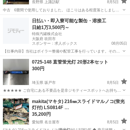
長野県 上諏訪駅
8月5日
中古 6畳間で使用しておりました。 ほこりはある程度落としました
が、完全ではないです。 最近まで現役で使っていました。
長野
諏訪市
上諏訪駅
その他
和室
日払い・即入寮可能な製缶・溶接工
日給1万3,500円～
特殊汽罐株式会社
大阪府 吹田市
スポンサー：求人ボックス
08月05日
【仕事内容】当社はボイラー整備や配管工事を行っています。その中
で必要な配管やボイラーの製缶作業(溶接・切断・架台等の製作)業務に
アルバイト・パート
0725-148 直管蛍光灯 20形2本セット
当社工場内であたっていただきます。 工場は大阪府吹田市芳野町。御
300円
堂筋線の江坂駅からの徒歩圏内にあります...
埼玉県 坂戸市
8月5日
★★★★★ ご自宅にある不要品を是非ジモティースポットへお持ち込
みしませんか？ 家電、趣味・スポーツ・レジャー用品、こども用品、
埼玉
坂戸市
照明器具
スポット
makita(マキタ) 216㎜スライドマルノコ(蛍光
衣料服飾品、生活雑貨、家具、本、CD・DVDなどが無料でまとめて持
灯付) LS0814F …
ち込めます！ ※詳細はこ...
35,200円
愛知県 名古屋市
8月5日
(マキタ) 216㎜スライドマルノコ(
蛍光灯
付) LS0814F ◆ 商品状態・…