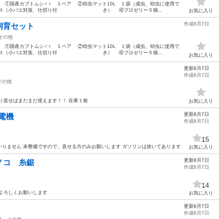
 ①国産カブトムシ♂♀ １ペア ②幼虫マット10L １袋（成虫、幼虫に使用で
ケース（小バエ対策、仕切り付 き） ④プロゼリー５個...
お気に入り
作成8月7日
飼育セット
その他
 ①国産カブトムシ♂♀ １ペア ②幼虫マット10L １袋（成虫、幼虫に使用で
ケース（小バエ対策、仕切り付 き） ④プロゼリー５個...
お気に入り
更新8月7日
作成8月7日
その他
り直せばまだまだ使えます！！ 在庫１枚
お気に入り
更新8月7日
電機
作成8月7日
15
りません 未整備ですので、直せる方のみお願いします ガソリンは抜いてあります
お気に入り
更新8月7日
ノコ 糸鋸
作成8月7日
14
よろしくお願いします
お気に入り
更新8月7日
作成8月7日