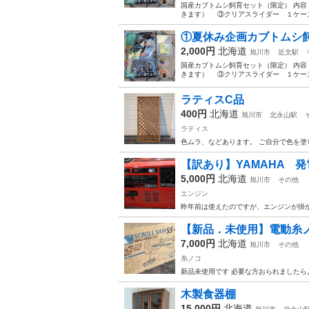
国産カブトムシ飼育セット（限定） 内容
きます） ③クリアスライダー １
①夏休み企画カブトムシ
2,000円
北海道
旭川市
近文駅
国産カブトムシ飼育セット（限定） 内容
きます） ③クリアスライダー １
ラティスC品
400円
北海道
旭川市
北永山駅
ラティス
色ムラ、などあります。 ご自分で色を塗
【訳あり】YAMAHA 発
5,000円
北海道
旭川市
その他
エンジン
昨年前は使えたのですが、エンジンが掛か
【新品．未使用】電動糸
7,000円
北海道
旭川市
その他
糸ノコ
新品未使用です 必要な方おられましたら
木製食器棚
15,000円
北海道