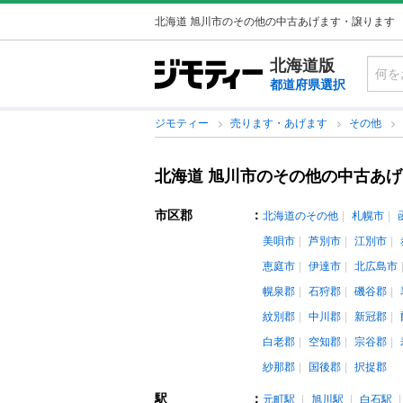
北海道 旭川市のその他の中古あげます・譲ります
北海道版
都道府県選択
ジモティー
売ります・あげます
その他
北海道 旭川市のその他の中古あ
市区郡
：
北海道のその他
札幌市
美唄市
芦別市
江別市
恵庭市
伊達市
北広島市
幌泉郡
石狩郡
磯谷郡
紋別郡
中川郡
新冠郡
白老郡
空知郡
宗谷郡
紗那郡
国後郡
択捉郡
駅
：
元町駅
旭川駅
白石駅