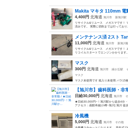
Makita マキタ 110mm 
4,400円
北海道
旭川市
新旭川駅
リサイクル&リユース メガスマです！ マ
済みです。 実際に切削までは行っておりま
メンテナンス済 2スト Tan
11,000円
北海道
旭川市
新旭川
リサイクル&リユース メガスマです！ 
リコイルスタートでエンジンかかります。
マスク
300円
北海道
旭川市
緑が丘駅
マスク
マスク未使用です 箱入り未使用 バラ15
【旭川市】歯科医師・非常勤 /
日給30,000円
北海道
旭川市
★日給30,000円~！旭川駅から徒歩4分
アクセス：函館本線[小樽~旭川] 旭川 徒歩4
冷風機
5,000円
北海道
旭川市
その他
冷風機３台セットになります。 高年式で