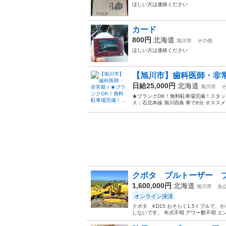
ほしい方は連絡ください
カード
800円
北海道
旭川市
その他
ほしい方は連絡ください
【旭川市】歯科医師・非常勤
日給25,000円
北海道
旭川市
★ブランクOK！無料駐車場完備！スタッフ
ス：石北本線 旭川四条 車で6分 オスス
クボタ ブルトーザー 
1,600,000円
北海道
旭川市
永
オンライン決済
クボタ KD15 おそらく1.5ｔブルで
しないです。 年式不明 アワー数不明 エ