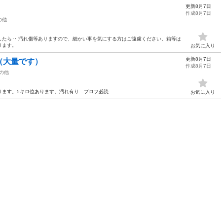
更新8月7日
作成8月7日
の他
したら‥ 汚れ傷等ありますので、細かい事を気にする方はご遠慮ください。箱等は
ります。
お気に入り
更新8月7日
（大量です）
作成8月7日
の他
ります。5キロ位あります。汚れ有り…プロフ必読
お気に入り