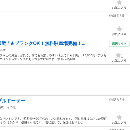
お気に入り
作成8月7日
お気に入り
 / ★ブランクOK！無料駐車場完備！...
提携サイト
その他
同士の風通しが良く、何でも相談しやすい環境です★ 日給： 25,000円~ アクセ
1
メコメント ●ブランクのある方も大歓迎です。学会への参加...
お気に入り
作成8月7日
ブルドーザー
山駅
その他
、かなりレトロです。 昭和40〜50年代のものと思われます。 同じ車種はなかなか現存
ンジンはかかり、使用も可能です。 現状渡しで、保証はありませ...
お気に入り