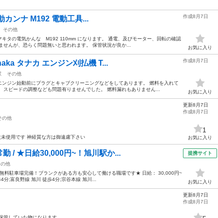
作成8月7日
電動カンナ M192 電動工具...
その他
キタの電気かんな M192 110mm になります。 通電、及びモーター、回転の確認
せんが、恐らく問題無いと思われます。 保管状況が良か...
お気に入り
作成8月7日
aka タナカ エンジン刈払機 T...
駅
その他
エンジン始動前にプラグとキャブクリーニングなどをしてあります。 燃料を入れて
 スピードの調整なども問題有りませんでした。 燃料漏れもありません...
お気に入り
更新8月7日
作成8月7日
その他
1
枚未使用です 神経質な方は御遠慮下さい
お気に入り
 ★日給30,000円~！旭川駅か...
提携サイト
その他
・無料駐車場完備！ブランクがある方も安心して働ける職場です★ 日給： 30,000円~
分;富良野線 旭川 徒歩4分;宗谷本線 旭川...
お気に入り
更新8月7日
作成8月7日
保管していた物になります