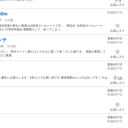
5
お気に入り
作成8月7日
0m
駅
その他
現場や養生に最適な白防炎ロールシートです。 - 商品名: 白防炎ロールシート -
益財団法人 日本防炎協会 複数購入して、余ってしまっ...
お気に入り
更新8月7日
ンチ
作成8月7日
条駅
その他
さい。 長年ラーメン屋のゴトクの上に置いて使っていた鍋です。 底面が変形して
などに最適。
お気に入り
更新8月7日
作成8月7日
優先にお譲りします。8本入りでお買い得です 賞味期限みたいのは古いです いろは
10
お気に入り
更新8月7日
作成8月7日
お気に入り
更新8月7日
作成8月7日