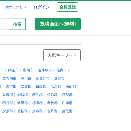
ログイン
会員登録
初めての方へ
投稿画面へ(無料)
検索
人気キーワード
沢市
網走市
留萌市
苫小牧市
稚内市
歌志内市
深川市
富良野市
登別市
郡
古宇郡
二海郡
日高郡
広尾郡
檜山郡
久遠郡
釧路郡
増毛郡
松前郡
目梨郡
積丹郡
斜里郡
標津郡
島牧郡
白糠郡
夕張郡
勇払郡
余市郡
色丹郡
蘂取郡