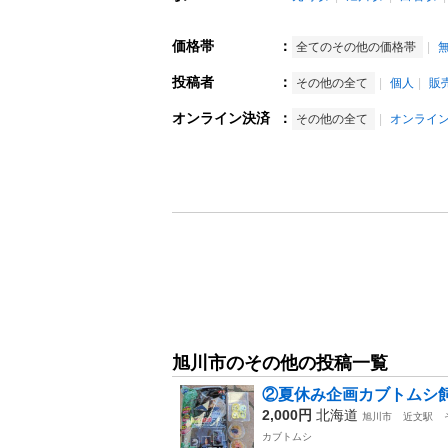
価格帯
：
全てのその他の価格帯
投稿者
：
その他の全て
個人
販
オンライン決済
：
その他の全て
オンライ
旭川市のその他の投稿一覧
②夏休み企画カブトムシ
2,000円
北海道
旭川市
近文駅
カブトムシ