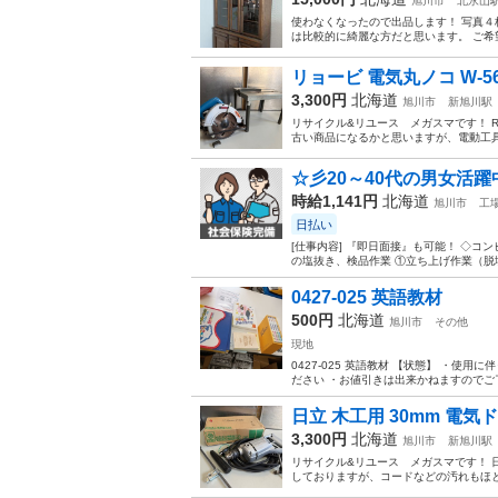
旭川市
北永山
使わなくなったので出品します！ 写真４
は比較的に綺麗な方だと思います。 ご希
リョービ 電気丸ノコ W-56
3,300円
北海道
旭川市
新旭川駅
リサイクル&リユース メガスマです！ R
古い商品になるかと思いますが、電動工具
☆彡20～40代の男女活躍
時給1,141円
北海道
旭川市
工
日払い
[仕事内容] 『即日面接』も可能！ ◇
の塩抜き、検品作業 ①立ち上げ作業（脱
0427-025 英語教材
500円
北海道
旭川市
その他
現地
0427-025 英語教材 【状態】 ・
ださい ・お値引きは出来かねますのでご了
日立 木工用 30mm 電気ドリ
3,300円
北海道
旭川市
新旭川駅
リサイクル&リユース メガスマです！ 日
しておりますが、コードなどの汚れもほと