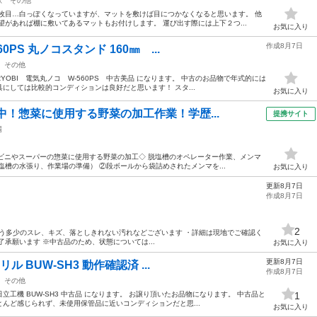
駅
その他
枚目…白っぽくなっていますが、マットを敷けば目につかなくなると思います。 他
望があれば棚に敷いてあるマットもお付けします。 運び出す際には上下２つ...
お気に入り
作成8月7日
0PS 丸ノコスタンド 160㎜ ...
その他
YOBI 電気丸ノコ W-560PS 中古美品 になります。 中古のお品物で年式的には
にしては比較的コンディションは良好だと思います！ スタ...
お気に入り
中！惣菜に使用する野菜の加工作業！学歴...
提携サイト
場
コンビニやスーパーの惣菜に使用する野菜の加工◇ 脱塩槽のオペレーター作業、メンマ
塩槽の水張り、作業場の準備） ②段ボールから袋詰めされたメンマを...
お気に入り
更新8月7日
作成8月7日
2
使用に伴う多少のスレ、キズ、落としきれない汚れなどございます ・詳細は現地でご確認く
承願います ※中古品のため、状態については...
お気に入り
更新8月7日
ル BUW-SH3 動作確認済 ...
作成8月7日
その他
立工機 BUW-SH3 中古品 になります。 お譲り頂いたお品物になります。 中古品と
1
んど感じられず、未使用保管品に近いコンディションだと思...
お気に入り