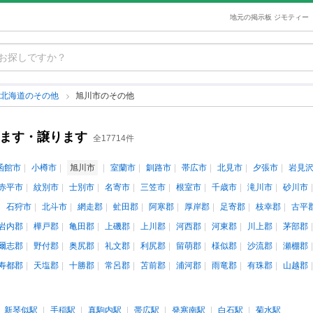
地元の掲示板 ジモティー
北海道のその他
旭川市のその他
げます・譲ります
全17714件
函館市
小樽市
旭川市
室蘭市
釧路市
帯広市
北見市
夕張市
岩見
赤平市
紋別市
士別市
名寄市
三笠市
根室市
千歳市
滝川市
砂川市
石狩市
北斗市
網走郡
虻田郡
阿寒郡
厚岸郡
足寄郡
枝幸郡
古平
岩内郡
樺戸郡
亀田郡
上磯郡
上川郡
河西郡
河東郡
川上郡
茅部郡
爾志郡
野付郡
奥尻郡
礼文郡
利尻郡
留萌郡
様似郡
沙流郡
瀬棚郡
寿都郡
天塩郡
十勝郡
常呂郡
苫前郡
浦河郡
雨竜郡
有珠郡
山越郡
新琴似駅
手稲駅
真駒内駅
帯広駅
発寒南駅
白石駅
菊水駅