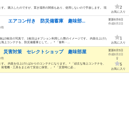
2
す。 購入したのですが、置き場所の関係もあり、使用しないので手放します。 現
お気に入り
更新8月6日
ナ エアコン付き 防災備蓄庫 趣味部...
作成8月2日
の他
1
物は3枚目の写真で、1枚目はオプション利用した際のイメージです。 内装仕上げた
海上コンテナを、防災備蓄庫として。」 * 「食料・...
お気に入り
更新8月5日
ナ 災害対策 セレクトショップ 趣味部屋
作成8月2日
の他
す。 内装を仕上げたばかりのコンテナになります。 * 「頑丈な海上コンテナを、
5
発電機・工具をまとめて安全に保管。」 * 「災害時に必...
お気に入り