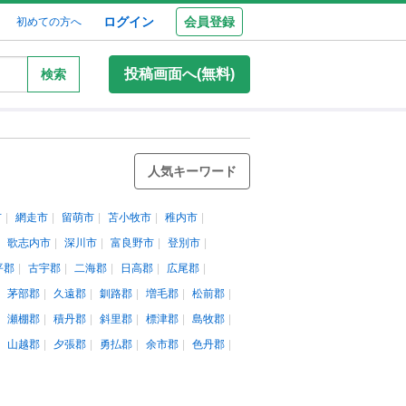
ログイン
会員登録
初めての方へ
投稿画面へ(無料)
検索
人気キーワード
市
網走市
留萌市
苫小牧市
稚内市
歌志内市
深川市
富良野市
登別市
平郡
古宇郡
二海郡
日高郡
広尾郡
茅部郡
久遠郡
釧路郡
増毛郡
松前郡
瀬棚郡
積丹郡
斜里郡
標津郡
島牧郡
山越郡
夕張郡
勇払郡
余市郡
色丹郡