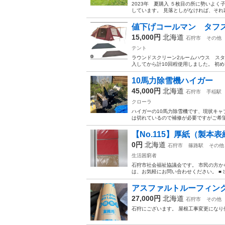
2023年 夏購入 ５枚目の所に勢いよ
しています。 見落としがなければ、それ以
値下げコールマン タフ
15,000円
北海道
石狩市
その他
テント
ラウンドスクリーン2ルームハウス スター
入してから計10回程使用しました。 初
10馬力除雪機ハイガー
45,000円
北海道
石狩市
手稲駅
クローラ
ハイガーの10馬力除雪機です、現状キャ
は切れているので補修が必要ですがご希望
【No.115】厚紙（製
0円
北海道
石狩市
篠路駅
その他
生活困窮者
石狩市社会福祉協議会です。 市民の方か
は、お気軽にお問い合わせください。 ■ 
アスファルトルーフィング 
27,000円
北海道
石狩市
その他
石狩にございます。 屋根工事変更になり