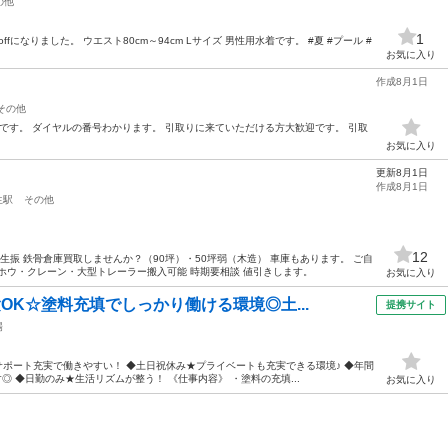
の他
1
fになりました。 ウエスト80cm～94cm Lサイズ 男性用水着です。 #夏 #プール #
お気に入り
作成8月1日
その他
能です。 ダイヤルの番号わかります。 引取りに来ていただける方大歓迎です。 引取
お気に入り
更新8月1日
作成8月1日
生駅
その他
12
生振 鉄骨倉庫買取しませんか？（90坪）・50坪弱（木造） 車庫もあります。 ご自
ホウ・クレーン・大型トレーラー搬入可能 時期要相談 値引きします。
お気に入り
OK☆塗料充填でしっかり働ける環境◎土...
提携サイト
場
◎サポート充実で働きやすい！ ◆土日祝休み★プライベートも充実できる環境♪ ◆年間
◎ ◆日勤のみ★生活リズムが整う！ 《仕事内容》 ・塗料の充填...
お気に入り