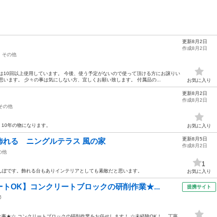
更新8月2日
作成8月2日
その他
は10回以上使用しています。 今後、使う予定がないので使って頂ける方にお譲りい
います。 少々の事は気にしない方、宜しくお願い致します。 付属品の...
お気に入り
更新8月2日
作成8月2日
その他
、10年の物になります。
お気に入り
更新8月5日
飾れる ニングルテラス 風の家
作成8月2日
の他
1
んぼです。飾れる台もありインテリアとしても素敵だと思います。
お気に入り
トOK】コンクリートブロックの研削作業★...
提携サイト
掃
お仕事★☆ コンクリートブロックの研削作業をお任せします！ ☆未経験OK！ 丁寧