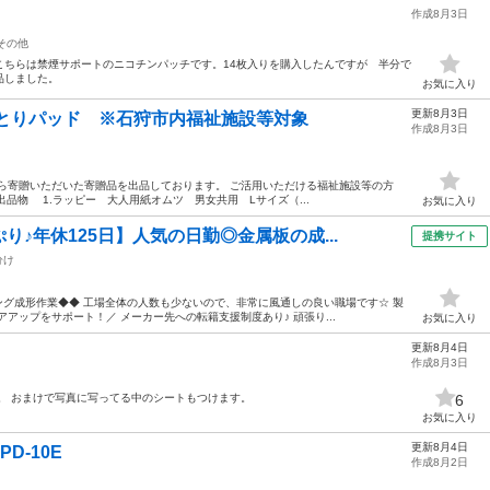
作成8月3日
その他
こちらは禁煙サポートのニコチンパッチです。14枚入りを購入したんですが 半分で
品しました。
お気に入り
更新8月3日
・尿とりパッド ※石狩市内福祉施設等対象
作成8月3日
ら寄贈いただいた寄贈品を出品しております。 ご活用いただける福祉施設等の方
出品物 1.ラッピー 大人用紙オムツ 男女共用 Lサイズ（...
お気に入り
♪年休125日】人気の日勤◎金属板の成...
提携サイト
分け
ミング成形作業◆◆ 工場全体の人数も少ないので、非常に風通しの良い職場です☆ 製
アップをサポート！／ メーカー先への転籍支援制度あり♪ 頑張り...
お気に入り
更新8月4日
作成8月3日
。 おまけで写真に写ってる中のシートもつけます。
6
お気に入り
更新8月4日
D-10E
作成8月2日