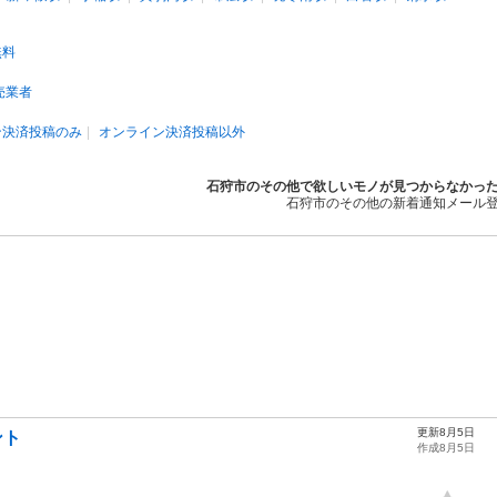
無料
売業者
ン決済投稿のみ
オンライン決済投稿以外
石狩市のその他で欲しいモノが見つからなかっ
石狩市のその他の新着通知メール
更新8月5日
ント
作成8月5日