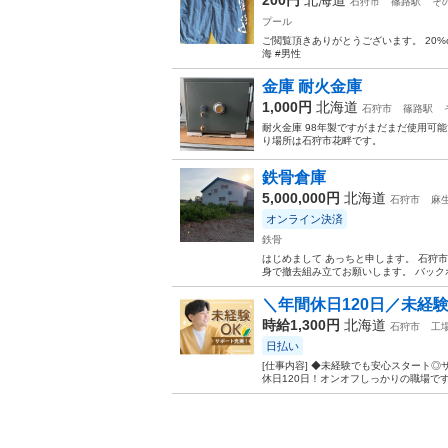
石狩市
篠路駅
そ
プール
ご閲覧頂きありがとうございます。 20%of
海 #男性
金庫 耐火金庫
1,000円
北海道
石狩市
篠路駅
耐火金庫 98年製ですがまだまだ使用可
り場所は石狩市花畔です。
鉄骨倉庫
5,000,000円
北海道
石狩市
麻
オンライン決済
鉄骨
はじめまして あっちと申します。 石狩市
身で撤去組み立てお願いします。 バック
＼年間休日120日／未経験
時給1,300円
北海道
石狩市
工
日払い
[仕事内容] ◆未経験でも安心スタート
休日120日！オンオフしっかりの職場です