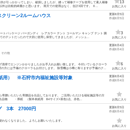
13
く子供が引っかかってしまい、破損しましたが、縫って補修テープを使用して素人補修
外は比較的綺麗かと思います。 雨天での使用はなく、合計3回です。 ６...
お気に入り
更新8月5日
スクリーン2ルームハウス
作成8月5日
3
トパッケージ バーガンディ レアカラー テント コールマン キャンプ テント 購
めてのテントだったので大切に使用し保管してきましたが、メッシュ...
お気に入り
更新8月4日
作成8月4日
その他
6
ブ清掃でエンジンかかりましたがお手入れお願い致します。 今付いているクローラ
の方には予備のクローラもお付けします。 除雪機は小樽に有りますが予備のク...
お気に入り
更新8月4日
本表紙用） ※石狩市内福祉施設等対象
作成8月4日
ら寄贈いただいた寄贈品を出品しております。 ご活用いただける福祉施設等の方
出品物 ・厚紙 （製本表紙用 B4サイズ×茶色1点、赤色...
お気に入り
更新8月5日
3本 27000円
作成8月4日
使わなくなりました。 よろしお願いいたします。
お気に入り