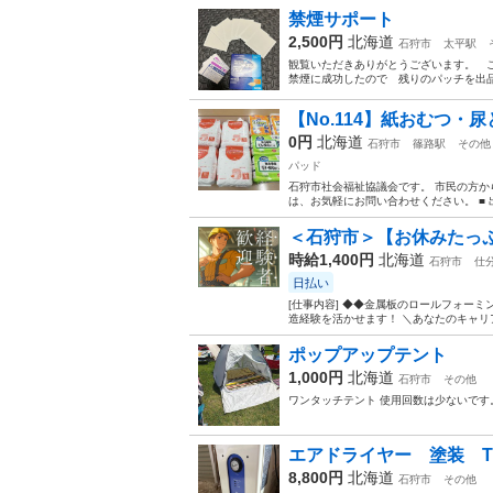
禁煙サポート
2,500円
北海道
石狩市
太平駅
観覧いただきありがとうございます。 
禁煙に成功したので 残りのパッチを出
【No.114】紙おむつ
0円
北海道
石狩市
篠路駅
その他
パッド
石狩市社会福祉協議会です。 市民の方か
は、お気軽にお問い合わせください。 ■ 
＜石狩市＞【お休みたっぷり
時給1,400円
北海道
石狩市
仕
日払い
[仕事内容] ◆◆金属板のロールフォー
造経験を活かせます！ ＼あなたのキャリア
ポップアップテント
1,000円
北海道
石狩市
その他
ワンタッチテント 使用回数は少ないです
エアドライヤー 塗装 TP
8,800円
北海道
石狩市
その他