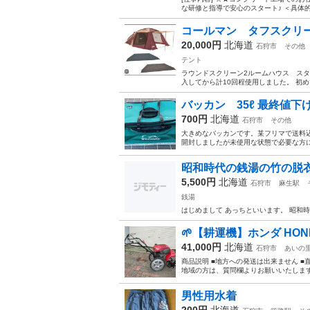
な研修と指導で安心のスタート♪ ＜具体的
コールマン タフスクリ
20,000円
北海道
石狩市
その他
テント
ラウンドスクリーン2ルームハウス スター
入してから計10回程使用しました。 初
バッカン 35ℓ 最終値下
700円
北海道
石狩市
その他
大きめなバッカンです。某フリマで送料込
開封しましたが未使用な状態で必要な方に
昭和時代の銭湯の竹の脱
5,500円
北海道
石狩市
麻生駅
銭湯
はじめまして あっちといいます。 昭和
🌱【耕運機】ホンダ HOND
41,000円
北海道
石狩市
あいの
商品説明 ■地方への発送は出来ません ■
地域の方は、質問欄よりお願いいたします。
男性用水着
200円
北海道