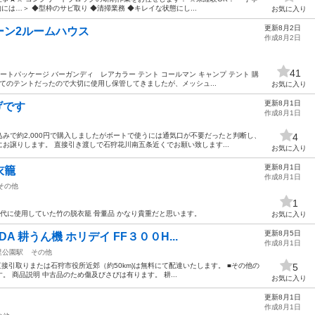
には…＞ ◆型枠のサビ取り ◆清掃業務 ◆キレイな状態にし...
お気に入り
更新8月2日
ーン2ルームハウス
作成8月2日
41
トパッケージ バーガンディ レアカラー テント コールマン キャンプ テント 購
めてのテントだったので大切に使用し保管してきましたが、メッシュ...
お気に入り
更新8月1日
げです
作成8月1日
みで約2,000円で購入しましたがボートで使うには通気口が不要だったと判断し、
4
お譲りします。 直接引き渡しで石狩花川南五条近くでお願い致します...
お気に入り
更新8月1日
衣籠
作成8月1日
その他
1
時代に使用していた竹の脱衣籠 骨董品 かなり貴重だと思います。
お気に入り
更新8月5日
A 耕うん機 ホリデイ FF３００H...
作成8月1日
里公園駅
その他
直接引取りまたは石狩市役所近郊（約50km)は無料にて配達いたします。 ■その他の
5
 商品説明 中古品のため傷及びさびは有ります。 耕...
お気に入り
更新8月1日
作成8月1日