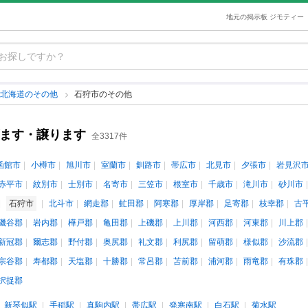
地元の掲示板 ジモティー
北海道のその他
石狩市のその他
げます・譲ります
全3317件
函館市
小樽市
旭川市
室蘭市
釧路市
帯広市
北見市
夕張市
岩見沢
赤平市
紋別市
士別市
名寄市
三笠市
根室市
千歳市
滝川市
砂川市
石狩市
北斗市
網走郡
虻田郡
阿寒郡
厚岸郡
足寄郡
枝幸郡
古
磯谷郡
岩内郡
樺戸郡
亀田郡
上磯郡
上川郡
河西郡
河東郡
川上郡
新冠郡
爾志郡
野付郡
奥尻郡
礼文郡
利尻郡
留萌郡
様似郡
沙流郡
宗谷郡
寿都郡
天塩郡
十勝郡
常呂郡
苫前郡
浦河郡
雨竜郡
有珠郡
択捉郡
新琴似駅
手稲駅
真駒内駅
帯広駅
発寒南駅
白石駅
菊水駅