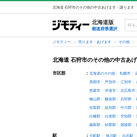
北海道 石狩市のその他の中古あげます・譲ります
北海道版
都道府県選択
ジモティー
売ります・あげます
その他
北海道 石狩市のその他の中古あ
市区郡
：
北海道のその他
札幌市
美唄市
芦別市
江別市
恵庭市
伊達市
北広島市
檜山郡
幌泉郡
石狩郡
目梨郡
紋別郡
中川郡
白糠郡
白老郡
空知郡
蘂取郡
紗那郡
国後郡
駅
：
元町駅
旭川駅
白石駅