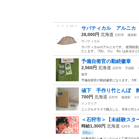
サバティカル アルニカ
28,000円
北海道
石狩市
篠路駅
サバティカル
サバティカルのアルニカです。 使用頻度
たします。 汚れ、スレ、匂いはあるかと思
予備自衛官の勤続徽章
2,560円
北海道
石狩市
手稲駅
徽章
予備自衛官の勤続徽章になります。 5年
値下 手作り竹とんぼ 
700円
北海道
石狩市
篠路駅
そ
インテリア
ニングルテラスで購入した、手作り竹と
＜石狩市＞【未経験スター
時給1,300円
北海道
石狩市
清
日払い
[仕事内容] ☆★コンクリート工場での