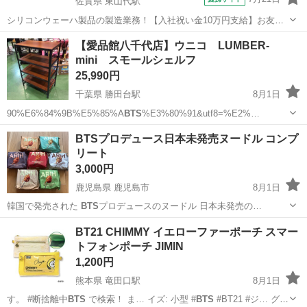
佐賀県 東山代駅
シリコンウェーハ製品の製造業務！【入社祝い金10万円支給】お友達
やカップルとの応募OK◎年間休日129日＆休出なしでプライベート充
佐賀
伊万里市
東山代駅
その他
【愛品館八千代店】ウニコ LUMBER-
実♪業務はクリーンルームで快適作業◎自社正社員登用制度あり★1食
mini スモールシェルフ
300円～の格安食堂あり！《佐...
25,990円
千葉県 勝田台駅
8月1日
90%E6%84%9B%E5%85%A
BTS
%E3%80%91&utf8=%E2%…
千葉
八千代市
勝田台駅
収納家具
ウニコ
BTSプロデュース日本未発売ヌードル コンプ
リート
3,000円
鹿児島県 鹿児島市
8月1日
韓国で発売された
BTS
プロデュースのヌードル 日本未発売の…
鹿児島
鹿児島市
食品
BT21 CHIMMY イエローファーポーチ スマー
トフォンポーチ JIMIN
1,200円
熊本県 竜田口駅
8月1日
す。 #断捨離中
BTS
で検索！ ま… イズ: 小型 #
BTS
#BT21 #ジ… グル