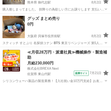
熊本県 御代志駅
8月2日
購入後しまってました。 担降りの為欲しい方にお譲りします 支払いは
現金かPayPayになります
熊本
菊池市
御代志駅
雑誌
グッズ まとめ売り
0円
大阪府 貝塚市役所前駅
8月2日
スティッチ すとぷり 名探偵コナン
BTS
東京リベンジャーズ 第5人格
その他…
大阪
貝塚市
貝塚市役所前駅
おもちゃ
≪月収28万円・派遣社員≫機械操作・製造補
助
月給230,000円
株式会社BREXA Next
7月21日
提携サイト
佐賀県 東山代駅
シリコンウェーハ製品の製造業務！【入社祝い金10万円支給】お友達
やカップルとの応募OK◎年間休日129日＆休出なしでプライベート充
佐賀
伊万里市
東山代駅
その他
実♪業務はクリーンルームで快適作業◎自社正社員登用制度あり★1食
300円～の格安食堂あり！《佐...