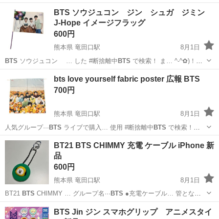
ープ名···
BTS
アイテム/種類·…
熊本
熊本市
竜田口駅
バッグ
JIMIN
BTS ソウジュコン ジン シュガ ジミン
J-Hope イメージフラッグ
600円
熊本県 竜田口駅
8月1日
BTS
ソウジュコン … した #断捨離中
BTS
で検索！ ま… ^-^✿)！
#
BTS
#BT21 #バ… グループ名···
BTS
メンバー名··…
熊本
熊本市
竜田口駅
その他
BTS
bts love yourself fabric poster 広報 BTS
700円
熊本県 竜田口駅
8月1日
人気グループ···
BTS
ライブで購入… 使用 #断捨離中
BTS
で検索！
ま… ungkook #
BTS
#BT21 # … グループ名···
BTS
メンバー名···…
熊本
熊本市
竜田口駅
その他
BTS
BT21 BTS CHIMMY 充電 ケーブル iPhone 新
品
600円
熊本県 竜田口駅
8月1日
BT21
BTS
CHIMMY … グループ名···
BTS
●充電ケーブル… 管となり
ます #
BTS
#BT21 #J… グループ名···
BTS
メンバー名···…
熊本
熊本市
竜田口駅
携帯アクセサリー
BTS
BTS Jin ジン スマホグリップ アニメスタイ