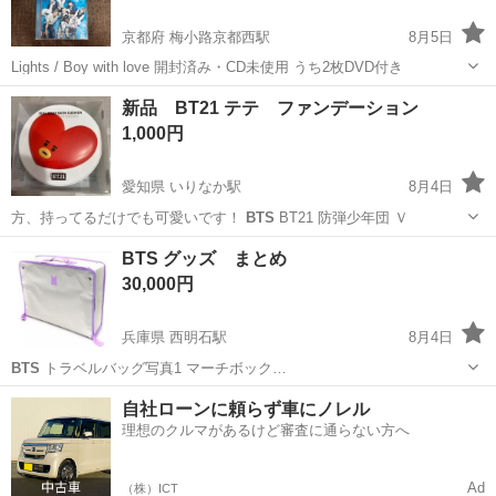
京都府 梅小路京都西駅
8月5日
Lights / Boy with love 開封済み・CD未使用 うち2枚DVD付き
京都
京都市
梅小路京都西駅
CD
新品 BT21 テテ ファンデーション
1,000円
愛知県 いりなか駅
8月4日
方、持ってるだけでも可愛いです！
BTS
BT21 防弾少年団 Ｖ
愛知
名古屋市
いりなか駅
食器
ファンデーション
BTS グッズ まとめ
30,000円
兵庫県 西明石駅
8月4日
BTS
トラベルバッグ写真1 マーチボック…
兵庫
神戸市
西明石駅
その他
BTS
自社ローンに頼らず車にノレル
理想のクルマがあるけど審査に通らない方へ
Ad
（株）ICT