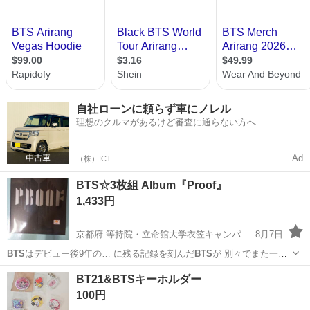
自社ローンに頼らず車にノレル
理想のクルマがあるけど審査に通らない方へ
Ad
（株）ICT
BTS☆3枚組 Album『Proof』
1,433円
京都府 等持院・立命館大学衣笠キャンパス前駅
8月7日
BTS
はデビュー後9年の… に残る記録を刻んだ
BTS
が 別々でまた一…
る。 なお、
BTS
は自己制作バラエテ… ィー番組‘RUN
BTS
’を再開し、
京都
京都市
等持院・立命館大学衣笠キャンパス前駅
BT21&BTSキーホルダー
人…
CD
BTS
100円