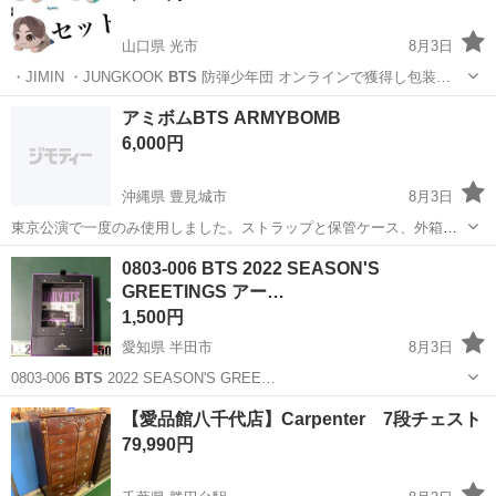
山口県 光市
8月3日
・JIMIN ・JUNGKOOK
BTS
防弾少年団 オンラインで獲得し包装…
山口
光市
おもちゃ
JIMIN
アミボムBTS ARMYBOMB
6,000円
沖縄県 豊見城市
8月3日
東京公演で一度のみ使用しました。ストラップと保管ケース、外箱付
き
沖縄
豊見城市
その他
アミボム
0803-006 BTS 2022 SEASON'S
GREETINGS アー…
1,500円
愛知県 半田市
8月3日
0803-006
BTS
2022 SEASON'S GREE…
愛知
半田市
おもちゃ
BTS
【愛品館八千代店】Carpenter 7段チェスト
79,990円