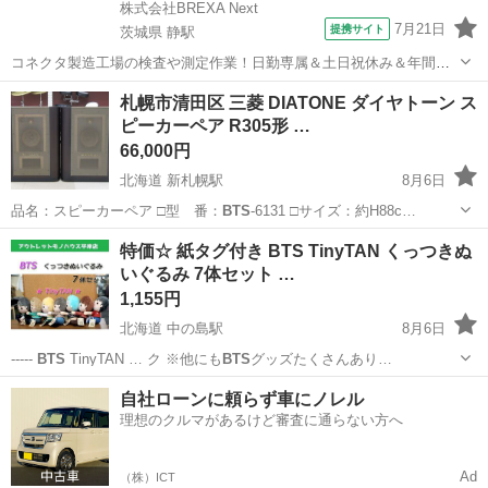
株式会社BREXA Next
7月21日
提携サイト
茨城県 静駅
コネクタ製造工場の検査や測定作業！日勤専属＆土日祝休み＆年間休
日128日★クリーンルーム内作業★マイカー通勤OK＆無料駐車場あり
茨城
常陸大宮市
静駅
その他
札幌市清田区 三菱 DIATONE ダイヤトーン ス
★就業先食堂利用可！日払い制度あり！《茨城県常陸大宮市》 人気の
ピーカーペア R305形 …
工場のお仕事 ◇コネクタ製造工...
66,000円
北海道 新札幌駅
8月6日
品名：スピーカーペア □型 番：
BTS
-6131 □サイズ：約H88c…
北海道
札幌市
新札幌駅
オーディオ
ダイヤトーン
特価☆ 紙タグ付き BTS TinyTAN くっつきぬ
いぐるみ 7体セット …
1,155円
北海道 中の島駅
8月6日
-----
BTS
TinyTAN … ク ※他にも
BTS
グッズたくさんあり…
北海道
札幌市
中の島駅
おもちゃ
自社ローンに頼らず車にノレル
理想のクルマがあるけど審査に通らない方へ
Ad
（株）ICT