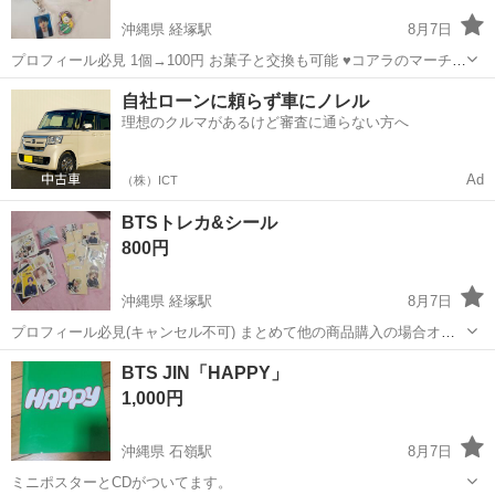
沖縄県 経塚駅
8月7日
プロフィール必見 1個→100円 お菓子と交換も可能 ♥コアラのマーチ1
個と交換など
沖縄
浦添市
経塚駅
キッズ用品
BTS
自社ローンに頼らず車にノレル
理想のクルマがあるけど審査に通らない方へ
Ad
（株）ICT
BTSトレカ&シール
800円
沖縄県 経塚駅
8月7日
プロフィール必見(キャンセル不可) まとめて他の商品購入の場合オマ
ケつけます
沖縄
浦添市
経塚駅
その他
BTS
BTS JIN「HAPPY」
1,000円
沖縄県 石嶺駅
8月7日
ミニポスターとCDがついてます。