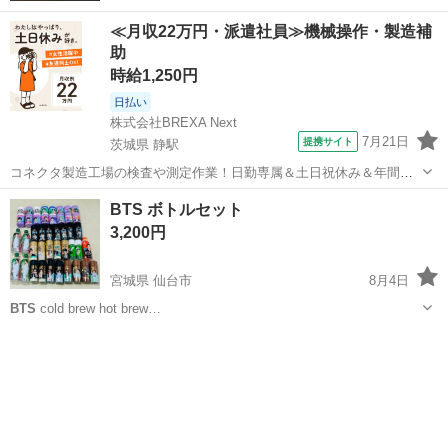
≪月収22万円・派遣社員≫機械操作・製造補
助
時給1,250円
日払い
株式会社BREXA Next
7月21日
提携サイト
茨城県 静駅
コネクタ製造工場の検査や測定作業！日勤専属＆土日祝休み＆年間休
日128日★クリーンルーム内作業★マイカー通勤OK＆無料駐車場あり
茨城
常陸大宮市
静駅
その他
BTS ボトルセット
★就業先食堂利用可！日払い制度あり！《茨城県常陸大宮市》 人気の
3,200円
工場のお仕事 ◇コネクタ製造工...
宮城県 仙台市
8月4日
BTS
cold brew hot brew…
宮城
仙台市
その他
BTS