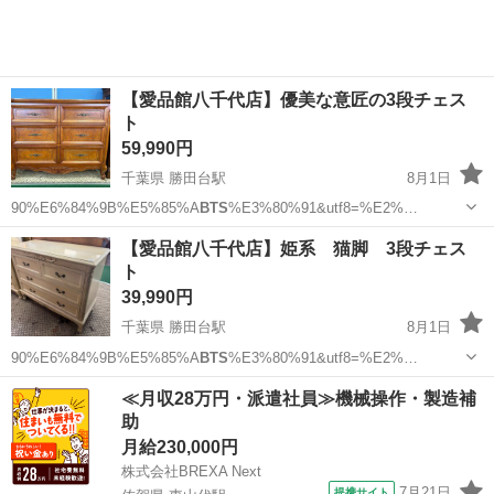
【愛品館八千代店】優美な意匠の3段チェス
ト
59,990円
千葉県 勝田台駅
8月1日
90%E6%84%9B%E5%85%A
BTS
%E3%80%91&utf8=%E2%…
千葉
八千代市
勝田台駅
収納家具
商品
【愛品館八千代店】姫系 猫脚 3段チェス
ト
39,990円
千葉県 勝田台駅
8月1日
90%E6%84%9B%E5%85%A
BTS
%E3%80%91&utf8=%E2%…
千葉
八千代市
勝田台駅
収納家具
商品
≪月収28万円・派遣社員≫機械操作・製造補
助
月給230,000円
株式会社BREXA Next
7月21日
提携サイト