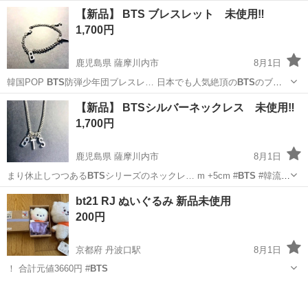
神奈川
横浜市
立場駅
その他
BTS
【新品】 BTS ブレスレット 未使用‼️
1,700円
鹿児島県 薩摩川内市
8月1日
韓国POP
BTS
防弾少年団ブレスレ… 日本でも人気絶頂の
BTS
のブレ
スレットです… まり休止しつつある
BTS
シリーズの商品です… 0g #韓
鹿児島
薩摩川内市
アクセサリー
BTS
【新品】 BTSシルバーネックレス 未使用‼️
流 #
BTS
#ブレスレット …
1,700円
鹿児島県 薩摩川内市
8月1日
まり休止しつつある
BTS
シリーズのネックレ… m +5cm #
BTS
#韓流 #
ネック…
鹿児島
薩摩川内市
アクセサリー
BTS
bt21 RJ ぬいぐるみ 新品未使用
200円
京都府 丹波口駅
8月1日
！ 合計元値3660円 #
BTS
京都
京都市
丹波口駅
おもちゃ
BTS