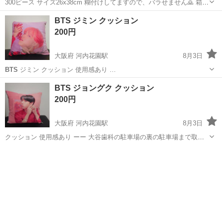
300ピース サイズ26x38cm 糊付けしてますので、バラせません🙇 箱も
状態いいです☺️
広島
広島市
宇品三丁目駅
パズル
BTS
BTS ジミン クッション
200円
大阪府 河内花園駅
8月3日
BTS
ジミン クッション 使用感あり …
大阪
東大阪市
河内花園駅
ファブリック、カバー
BTS ジョングク クッション
BTS
200円
大阪府 河内花園駅
8月3日
クッション 使用感あり ーー 大谷歯科の駐車場の裏の駐車場まで取り
に来れる方限定でよろしくお願いします🙇
大阪
東大阪市
河内花園駅
ファブリック、カバー