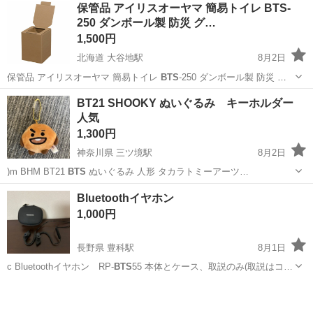
アルバイト・パート
保管品 アイリスオーヤマ 簡易トイレ BTS-
週払いOK、現金手渡しも可能です! <仕事内容> 建築・土木工事現場
250 ダンボール製 防災 グ…
で...
1,500円
北海道 大谷地駅
8月2日
保管品 アイリスオーヤマ 簡易トイレ
BTS
-250 ダンボール製 防災 グ
ッズ …
北海道
札幌市
大谷地駅
その他
トイレ
BT21 SHOOKY ぬいぐるみ キーホルダー
人気
1,300円
神奈川県 三ツ境駅
8月2日
)m BHM BT21
BTS
ぬいぐるみ 人形 タカラトミーアーツ…
神奈川
横浜市
三ツ境駅
おもちゃ
キーホルダー
Bluetoothイヤホン
1,000円
長野県 豊科駅
8月1日
c Bluetoothイヤホン RP-
BTS
55 本体とケース、取説のみ(取説はコ…
長野
安曇野市
豊科駅
携帯アクセサリー