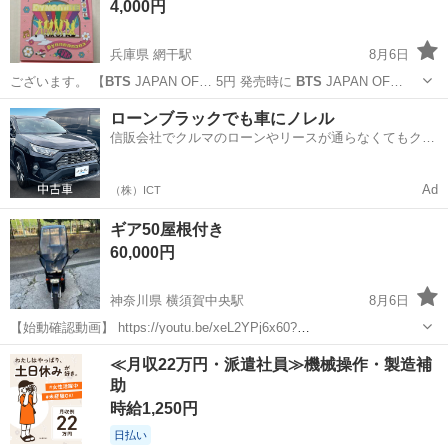
4,000円
兵庫県 網干駅
8月6日
ございます。 【
BTS
JAPAN OF… 5円 発売時に
BTS
JAPAN OF…
兵庫
姫路市
網干駅
映像プレーヤー、レコーダー
ローンブラックでも車にノレル
信販会社でクルマのローンやリースが通らなくてもクル
マをご利用いただけるサービスがあります！
Ad
（株）ICT
ギア50屋根付き
60,000円
神奈川県 横須賀中央駅
8月6日
【始動確認動画】 https://youtu.be/xeL2YPj6x60?
si=ValK
btS
5oDXB3bzs ■ ご確認のお願い ※お引き渡し・現車確認は
神奈川
横須賀市
横須賀中央駅
バイク
バイカーズクサマ
≪月収22万円・派遣社員≫機械操作・製造補
店舗住所にて行います。 【ご購入を検討されている方へ】 ...
助
時給1,250円
日払い