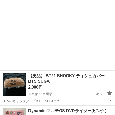
沖縄
那覇市
石嶺駅
CD
【美品】 BT21 SHOOKY ティシュカバー
BTS SUGA
2,000円
東京都 中目黒駅
8月6日
BTS
のキャラクター「BT21 SHOOKY…
東京
目黒区
中目黒駅
その他
DynamiteマルチOS DVDライター(ピンク)