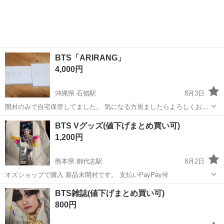
BTS「ARIRANG」
4,000円
沖縄県 石嶺駅
8月3日
開封のみで自宅保管してました。 気になる方居ましたらよろしくお願
い致します。 現物を見て決めていただいても大丈夫ですので、お気軽
沖縄
那覇市
石嶺駅
CD
BTS
BTS Vグッズ(値下げまとめ買い可)
にお問い合わせ下さい。
1,200円
熊本県 御代志駅
8月2日
オズショップで購入 新品未開封です。 支払いPayPay🉑
熊本
菊池市
御代志駅
その他
BTS
BTS雑誌(値下げまとめ買い可)
800円