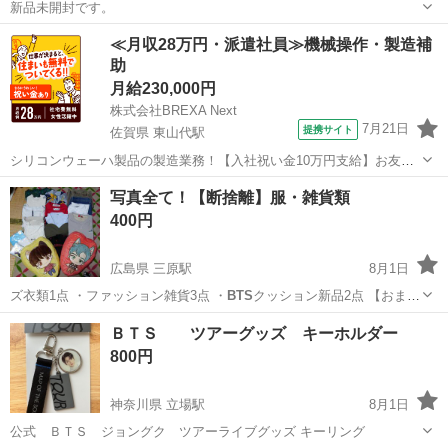
新品未開封です。
千葉
船橋市
馬込沢駅
おもちゃ
≪月収28万円・派遣社員≫機械操作・製造補
助
月給230,000円
株式会社BREXA Next
7月21日
提携サイト
佐賀県 東山代駅
シリコンウェーハ製品の製造業務！【入社祝い金10万円支給】お友達
やカップルとの応募OK◎年間休日129日＆休出なしでプライベート充
佐賀
伊万里市
東山代駅
その他
写真全て！【断捨離】服・雑貨類
実♪業務はクリーンルームで快適作業◎自社正社員登用制度あり★1食
400円
300円～の格安食堂あり！《佐...
広島県 三原駅
8月1日
ズ衣類1点 ・ファッション雑貨3点 ・
BTS
クッション新品2点 【おま
け】 ・雑貨…
広島
三原市
三原駅
服/ファッション
断捨離
ＢＴＳ ツアーグッズ キーホルダー
800円
神奈川県 立場駅
8月1日
公式 ＢＴＳ ジョングク ツアーライブグッズ キーリング