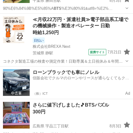
千葉県 勝田台駅
8月3日
90%E6%84%9B%E5%85%A
BTS
%E3%80%91&utf8=%E2%…
千葉
八千代市
勝田台駅
収納家具
商品
≪月収22万円・派遣社員≫電子部品系工場で
の機械操作・製造オペレーター 日勤
時給1,250円
日払い
株式会社BREXA Next
7月21日
提携サイト
茨城県 静駅
コネクタ製造工場の検査や測定作業！日勤専属＆土日祝休み＆年間休
日128日★クリーンルーム内作業★マイカー通勤OK＆無料駐車場あり
茨城
常陸大宮市
静駅
その他
ローンブラックでも車にノレル
★就業先食堂利用可！日払い制度あり！《茨城県常陸大宮市》 人気の
信販会社でクルマのローンやリースが通らなくてもクル
工場のお仕事 ◇コネクタ製造工...
マをご利用いただけるサービスがあります！
Ad
（株）ICT
さらに値下げしました🎵BTSパズル
300円
広島県 宇品三丁目駅
8月3日