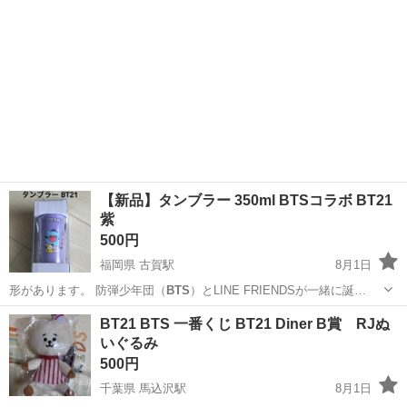
【新品】タンブラー 350ml BTSコラボ BT21
紫
500円
福岡県 古賀駅
8月1日
形があります。 防弾少年団（
BTS
）とLINE FRIENDSが一緒に誕…
福岡
古賀市
古賀駅
食器
BT21 BTS 一番くじ BT21 Diner B賞 RJぬ
いぐるみ
500円
千葉県 馬込沢駅
8月1日