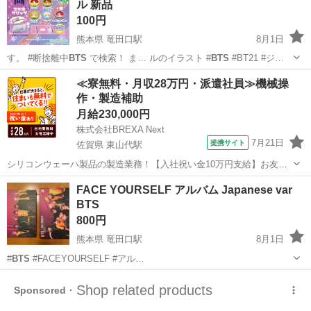
ル 新品
100円
熊本県 竜田口駅
8月1日
す。 #断捨離中
BTS
で検索！ ま… ルのイラスト #
BTS
#BT21 #ジ…
熊本
熊本市
竜田口駅
携帯アクセサリー
BTS
≪寮無料・月収28万円・派遣社員≫機械操
作・製造補助
月給230,000円
株式会社BREXA Next
7月21日
提携サイト
佐賀県 東山代駅
シリコンウェーハ製品の製造業務！【入社祝い金10万円支給】お友達
やカップルとの応募OK◎年間休日129日＆休出なしでプライベート充
佐賀
伊万里市
東山代駅
その他
FACE YOURSELF アルバム Japanese var
実♪業務はクリーンルームで快適作業◎自社正社員登用制度あり★1食
BTS
300円～の格安食堂あり！《佐...
800円
熊本県 竜田口駅
8月1日
#
BTS
#FACEYOURSELF #アル…
熊本
熊本市
竜田口駅
本/CD/DVD
BTS