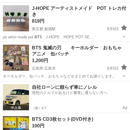
J-HOPE アーティストメイド POT トレカ付
き
819円
東京都 船堀駅
8月6日
pe artist made pot
BTS
J-HOPE HOPE POT SE…
東京
江戸川区
船堀駅
生活雑貨
トレカ
BTS 鬼滅の刃 キーホルダー おもちゃ
アニメ 缶バッチ
1,200円
広島県 広島市
8月5日
キーホルダー、缶バッチ、おもちゃなどをまとめてお譲りします。
広島
広島市
フィギュア
自社ローンに頼らず車にノレル
理想のクルマがあるけど審査に通らない方へ
Ad
（株）ICT
BTS CD3枚セット(DVD付き)
100円