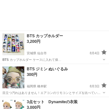
BTS カップホルダー
3,200円
宮城県 仙台市
8月4日
BTS
カップホルダー ケースに入れて保…
宮城
仙台市
その他
BTS
BTS ジミン ぬいぐるみ
300円
福岡県 橋本駅
8月3日
目立つ汚れはありません！エアコンのリモコンとサイズを比べていま
す🙇🏻‍♀️🙇🏻‍♀️現金手渡し又はpaypayで受け付けています！！ご覧頂きあ
福岡
福岡市
橋本駅
おもちゃ
3点セット Dynamiteの衣装
りがとうございます(>_<)
3,000円