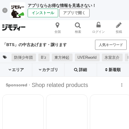
アプリならお得な情報を見逃さない！
インストール
アプリで開く
全国
検索
ログイン
投稿
「BTS」の中古あげます・譲ります
人気キーワード
防弾少年団
B’z
東方神起
UVERworld
氷室京介
エリア
カテゴリ
詳細
新着順