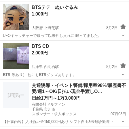
BTSテテ ぬいぐるみ
1,000円
大阪府 上野芝駅
8月2日
UFOキャッチャーで取って以来押し入れに 眠ってました。
大阪
堺市
上野芝駅
おもちゃ
BTS CD
2,000円
兵庫県 西明石駅
8月2日
BTS
等あり） 他にも
BTS
グッズあります。 …
兵庫
神戸市
西明石駅
CD
BTS
交通誘導・イベント警備/採用率98%/履歴書不
要/週1～OK/日払い現金手渡しO…
日給1万円～1万3,000円
有限会社ドルフィン
千葉県 市川市
スポンサー：求人ボックス
07月03日
【仕事内容】入社祝い金150,000円あり シフト自由&未経験歓迎
・直
行直帰OK ・一部車・自転車・バイク通勤OK ・週1～OK ・日払い・