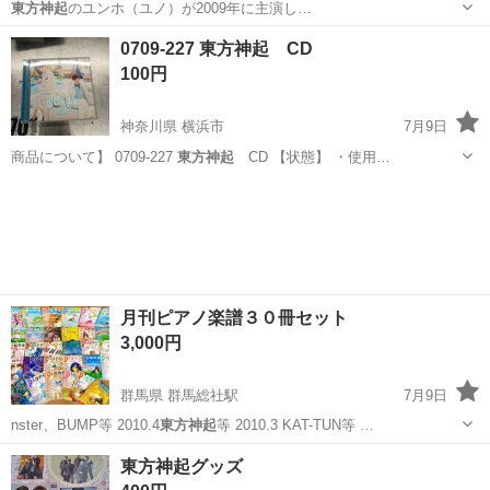
東方神起
のユンホ（ユノ）が2009年に主演し…
福岡
北九州市
城野駅
Tシャツ
ユノ
0709-227 東方神起 CD
100円
神奈川県 横浜市
7月9日
商品について】 0709-227
東方神起
CD 【状態】 ・使用…
神奈川
横浜市
CD
東方神起
月刊ピアノ楽譜３０冊セット
3,000円
群馬県 群馬総社駅
7月9日
nster、BUMP等 2010.4
東方神起
等 2010.3 KAT-TUN等 …
群馬
前橋市
群馬総社駅
教則本
東方神起グッズ