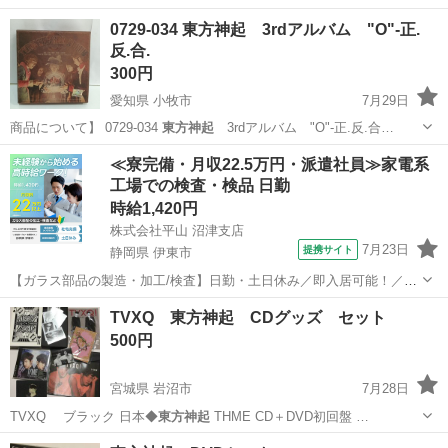
0729-034 東方神起 3rdアルバム "O"-正.
反.合.
300円
愛知県 小牧市
7月29日
商品について】 0729-034
東方神起
3rdアルバム "O"-正.反.合…
愛知
小牧市
CD
東方神起
≪寮完備・月収22.5万円・派遣社員≫家電系
工場での検査・検品 日勤
時給1,420円
株式会社平山 沼津支店
7月23日
提携サイト
静岡県 伊東市
【ガラス部品の製造・加工/検査】日勤・土日休み／即入居可能！／伊
豆でのんびりライフ♪ ガラス部品の製造・加工/検査 【株式会社平山で
静岡
伊東市
その他
TVXQ 東方神起 CDグッズ セット
の正社員採用（無期雇用派遣）となります】 「2人で同じ職場で働き
500円
たい」 「仕事も休みも一...
宮城県 岩沼市
7月28日
TVXQ ブラック 日本◆
東方神起
THME CD＋DVD初回盤 …
宮城
岩沼市
CD
東方神起