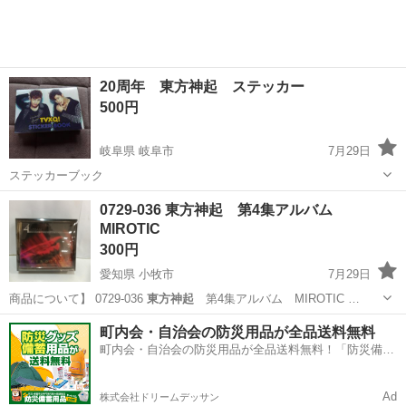
20周年 東方神起 ステッカー
500円
岐阜県 岐阜市
7月29日
ステッカーブック
岐阜
岐阜市
その他
ステッカー
0729-036 東方神起 第4集アルバム
MIROTIC
300円
愛知県 小牧市
7月29日
商品について】 0729-036
東方神起
第4集アルバム MIROTIC …
愛知
小牧市
CD
東方神起
町内会・自治会の防災用品が全品送料無料
町内会・自治会の防災用品が全品送料無料！「防災備蓄
用品ドットコム」
Ad
株式会社ドリームデッサン