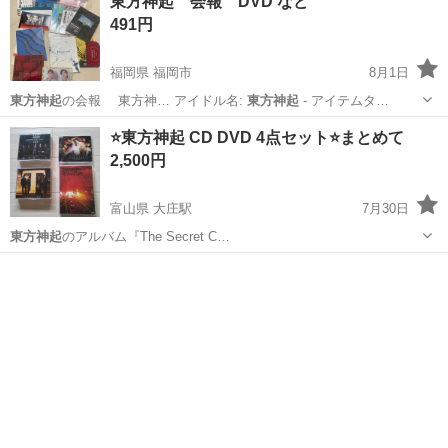
東方神起 会報 DVD など
491円
福岡県 福岡市
8月1日
東方神起
の会報 東方神… アイドル名:
東方神起
- アイテムタ…
福岡
福岡市
マンガ、コミック、アニメ
⭐東方神起 CD DVD 4点セット⭐まとめて
2,500円
富山県 大庄駅
7月30日
東方神起
のアルバム『The Secret C…
富山
富山市
大庄駅
DVD/ブルーレイ
東方神起