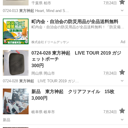
千葉県 柏市
7月24日
0724-013
東方神起
Heart, Mind and S…
千葉
柏市
CD
東方神起
町内会・自治会の防災用品が全品送料無料
町内会・自治会の防災用品が全品送料無料！「防災備蓄
用品ドットコム」
Ad
株式会社ドリームデッサン
0724-028 東方神起 LIVE TOUR 2019 ガジ
ェットポーチ
300円
岡山県 岡山市
7月24日
0724-028
東方神起
LIVE TOUR 2019 ガジ…
岡山
岡山市
バッグ
ガジェット
新品 東方神起 クリアファイル 15枚
3,000円
岐阜県 岐阜市
7月24日
新品
岐阜
岐阜市
その他
東方神起