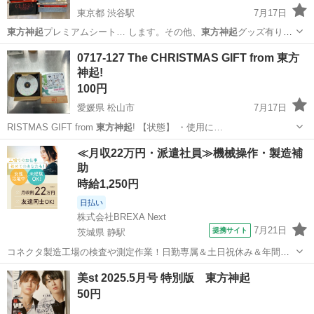
東京都 渋谷駅
7月17日
東方神起
プレミアムシート… します。その他、
東方神起
グッズ有りま
すの… さい。 #
東方神起
# プレミアム #
東方神起
ZONEプレミア…
東京
新宿区
渋谷駅
その他
東方神起
0717-127 The CHRISTMAS GIFT from 東方
神起!
100円
愛媛県 松山市
7月17日
RISTMAS GIFT from
東方神起
! 【状態】 ・使用に…
愛媛
松山市
CD
東方神起
≪月収22万円・派遣社員≫機械操作・製造補
助
時給1,250円
日払い
株式会社BREXA Next
7月21日
提携サイト
茨城県 静駅
コネクタ製造工場の検査や測定作業！日勤専属＆土日祝休み＆年間休
日128日★クリーンルーム内作業★マイカー通勤OK＆無料駐車場あり
茨城
常陸大宮市
静駅
その他
美st 2025.5月号 特別版 東方神起
★就業先食堂利用可！日払い制度あり！《茨城県常陸大宮市》 人気の
50円
工場のお仕事 ◇コネクタ製造工...