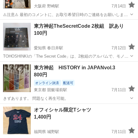
大阪府 野崎駅
7月14日
⚠️注意⚠️ 最初のコメントに、お取引希望日時のご連絡をお願いしま
す。記載が無い場合、こちらからお返事は、致しません。 ★★★ 受渡
大阪
門真市
野崎駅
雑誌
東方神起TheSecretCode 2枚組 訳あり
し場所 ★★★ ディオ大東店 大東市三箇四丁目17番52号
100円
（PAKU PAKUた...
愛知県 春日井駅
7月12日
TOHOSHINKIの「The Secret Code」は、2枚組のアルバムで、モノク
ロのディスクデザインが特徴です。 - アーティスト名: TOHOSHINKI -
愛知
春日井市
春日井駅
CD
DVD
東方神起 HISTORY in JAPANvol.3
アルバム名: The Secret Code ...
800円
オンライン決済
配送可
東京都 競艇場前駅
7月11日
きずあります。 問題なく再生可能。
東京
府中市
競艇場前駅
DVD/ブルーレイ
オフィシャル限定Tシャツ
1,400円
福岡県 城野駅
7月11日