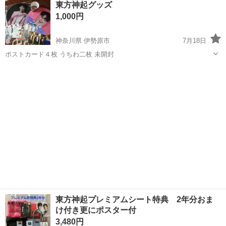
東方神起グッズ
方神起
の真髄 - ディ…
1,000円
神奈川県 伊勢原市
7月18日
ポストカード４枚 うちわ二枚 未開封
神奈川
伊勢原市
その他
東方神起
東方神起プレミアムシート特典 2年分おま
け付き更にポスター付
3,480円