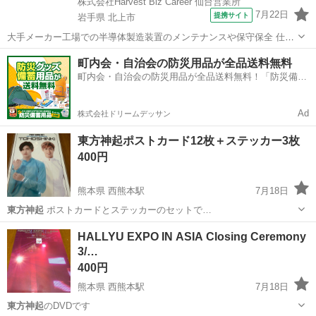
株式会社Harvest Biz Career 仙台営業所
7月22日
提携サイト
岩手県 北上市
大手メーカー工場での半導体製造装置のメンテナンスや保守保全 仕事
内容 ＼フラッシュメモリの製造を行う工場で半導体製造装置の保守・
岩手
北上市
その他
町内会・自治会の防災用品が全品送料無料
点検のお仕事／ 新工場新設に伴い、請負現場の立ち上げを行います！
町内会・自治会の防災用品が全品送料無料！「防災備蓄
※立ち上げ時期目安：2...
用品ドットコム」
Ad
株式会社ドリームデッサン
東方神起ポストカード12枚＋ステッカー3枚
400円
熊本県 西熊本駅
7月18日
東方神起
ポストカードとステッカーのセットで…
熊本
熊本市
西熊本駅
その他
東方神起
HALLYU EXPO IN ASIA Closing Ceremony
3/…
400円
熊本県 西熊本駅
7月18日
東方神起
のDVDです