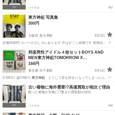
Ad
バイセル
東方神起 写真集
300円
大阪府 泉大津駅
8月2日
定価4500円 カバーが少しヨレあります 中はすごく綺麗です 長期自宅
保管してました 中古品だとご理解いただける方 平日17時頃指定場所ま
大阪
泉大津市
泉大津駅
写真集
東方神起
邦楽男性アイドル４枚セットBOYS AND
で引取りに来ていただける方 よろしくお願いいたします。
MEN東方神起TOMORROW X…
166円
東京都 北千束駅
8月1日
D MEN / 超FINE!!!
東方神起
どうして君を好きになってしまったん…
東京
大田区
北千束駅
CD
BOYS AND MEN
古い着物に海外需要!?高価買取が相次ぐ理由
眠った着物が宝物に!?驚きの買取額が続出
Ad
バイセル