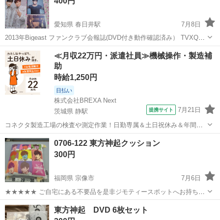
400円
愛知県 春日井駅
7月8日
2013年Bigeast ファンクラブ会報誌(DVD付き動作確認済み） TVXQマ
ウスパッド（韓国スターアベニューにて５$にて購入) ...
愛知
春日井市
春日井駅
その他
東方神起
≪月収22万円・派遣社員≫機械操作・製造補
助
時給1,250円
日払い
株式会社BREXA Next
7月21日
提携サイト
茨城県 静駅
コネクタ製造工場の検査や測定作業！日勤専属＆土日祝休み＆年間休
日128日★クリーンルーム内作業★マイカー通勤OK＆無料駐車場あり
茨城
常陸大宮市
静駅
その他
0706-122 東方神起クッション
★就業先食堂利用可！日払い制度あり！《茨城県常陸大宮市》 人気の
300円
工場のお仕事 ◇コネクタ製造工...
福岡県 宗像市
7月6日
★★★★★ ご自宅にある不要品を是非ジモティースポットへお持ち込
みしませんか？ 家電、趣味・スポーツ・レジャー用品、こども用品、
福岡
宗像市
ソファ
東方神起
東方神起 DVD 6枚セット
衣料服飾品、生活雑貨、家具、本、CD・DVDなどが無料でまとめて持