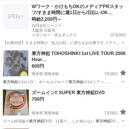
熊本
熊本市
西熊本駅
DVD/ブルーレイ
東方神起
Wワーク・かけもちOKのメディアPRスタッ
フ/すきま時間に週1日から/日払いOK…
時給2,200円～
合同会社ジーニー
大阪府 大阪市
スポンサー：求人ボックス
07月28日
【仕事内容】すきま時間が「収入の柱」に変わるお仕事です メディア
やサービスの魅力を、お客様へ直接ご案内・ご提案するPRのお仕事。
アルバイト・パート / 業務委託
東方神起 TOHOSHINKI 1st LIVE TOUR 2006
むずかしい作業や力仕事は一切ありません。 <はたらく1日のイメージ
Hear…
> 1出社して、その日の担当エリアを...
600円
熊本県 西熊本駅
7月18日
東方神起
の1st LIV… ボーカルグループ
東方神起
の1stツアー、…
熊本
熊本市
西熊本駅
DVD/ブルーレイ
東方神起
ズームイン!! SUPER 東方神起DVD
700円
熊本県 西熊本駅
7月18日
ズーム特別版の
東方神起
DVD、11選ウ… しか知らない
東方神起
DVD -
内容… ズーム特別版
東方神起
お好きな11選ウ… ームしか知らない
東
熊本
熊本市
西熊本駅
DVD/ブルーレイ
東方神起