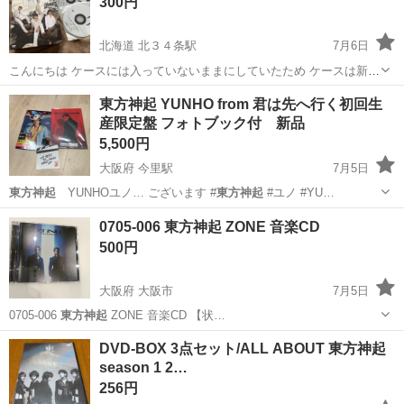
300円
ち込めます！ ※詳細はこ...
北海道 北３４条駅
7月6日
こんにちは ケースには入っていないままにしていたため ケースは新品
同様です ディスクの5が子供に触られて傷がついています。 前回見た
北海道
札幌市
北３４条駅
その他
東方神起
東方神起 YUNHO from 君は先へ行く初回生
時は途中で止まりました。 ジャンク品であるため理解ある方のみお願
産限定盤 フォトブック付 新品
いします そのほかの5枚...
5,500円
大阪府 今里駅
7月5日
東方神起
YUNHOユノ… ございます #
東方神起
#ユノ #YU…
大阪
大阪市
今里駅
CD
東方神起
0705-006 東方神起 ZONE 音楽CD
500円
大阪府 大阪市
7月5日
0705-006
東方神起
ZONE 音楽CD 【状…
大阪
大阪市
CD
ZONE
DVD-BOX 3点セット/ALL ABOUT 東方神起
season 1 2…
256円