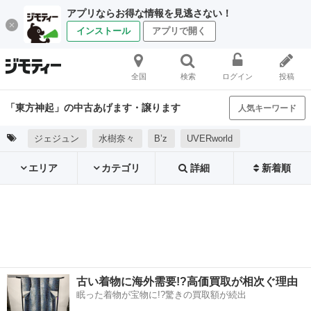
アプリならお得な情報を見逃さない！
インストール
アプリで開く
全国
検索
ログイン
投稿
「東方神起」の中古あげます・譲ります
人気キーワード
ジェジュン
水樹奈々
B’z
UVERworld
エリア
カテゴリ
詳細
新着順
古い着物に海外需要!?高価買取が相次ぐ理由
眠った着物が宝物に!?驚きの買取額が続出