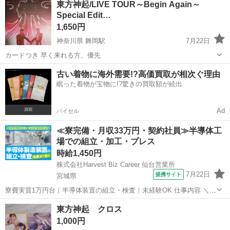
東方神起/LIVE TOUR～Begin Again～
Special Edit…
1,650円
神奈川県 舞岡駅
7月22日
カードつき 早く来れる方、優先
神奈川
横浜市
舞岡駅
DVD/ブルーレイ
東方神起
古い着物に海外需要!?高価買取が相次ぐ理由
眠った着物が宝物に!?驚きの買取額が続出
Ad
バイセル
≪寮完備・月収33万円・契約社員≫半導体工
場での組立・加工・プレス
時給1,450円
株式会社Harvest Biz Career 仙台営業所
7月22日
提携サイト
宮城県
寮費実質1万円台｜半導体装置の組立・検査｜未経験OK 仕事内容 ＼半
導体製造装置の組立・検査スタッフ／ 大手メーカー工場内で、半導体
宮城
その他
東方神起 クロス
をつくるための装置を組み立てる仕事です。 タブレットや図面を確認
1,000円
しながら、ドライバ...