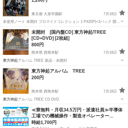
1,200円
東京都 大泉学園駅
7月18日
未使用ノート 未開封 ブロマイドコレクション 1 P420円×3パック 開封
済みカード４枚 何についていたか不明、セブンイレブン限定、森永 プ
東京
練馬区
大泉学園駅
その他
未開封 [国内盤CD] 東方神起/TREE
ラスチックカード2枚 2011年頃の商品です。 ブロフィールをご覧に
[CD+DVD] [2枚組]
な...
800円
熊本県 西熊本駅
7月18日
東方神起
アルバム TREE 新品・未開封
熊本
熊本市
西熊本駅
CD
東方神起
東方神起アルバム TREE
200円
熊本県 西熊本駅
7月18日
東方神起
アルバム TREE CD.DVD
熊本
熊本市
西熊本駅
CD
東方神起
≪寮無料・月収34.5万円・派遣社員≫半導体
工場での機械操作・製造オペレーター…
時給1,700円