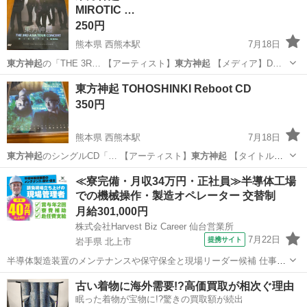
MIROTIC …
250円
熊本県 西熊本駅
7月18日
東方神起
の「THE 3R… 【アーティスト】
東方神起
【メディア】D…
熊本
熊本市
西熊本駅
DVD/ブルーレイ
東方神起
東方神起 TOHOSHINKI Reboot CD
350円
熊本県 西熊本駅
7月18日
東方神起
のシングルCD「… 【アーティスト】
東方神起
【タイトル】
R…
熊本
熊本市
西熊本駅
CD
東方神起
≪寮完備・月収34万円・正社員≫半導体工場
での機械操作・製造オペレーター 交替制
月給301,000円
株式会社Harvest Biz Career 仙台営業所
7月22日
提携サイト
岩手県 北上市
半導体製造装置のメンテナンスや保守保全と現場リーダー候補 仕事内
容 ＼フラッシュメモリの製造を行う工場で半導体製造装置の保守・点
岩手
北上市
その他
古い着物に海外需要!?高価買取が相次ぐ理由
検のお仕事／ 【主な業務】 フラッシュメモリなどに使用される「半導
眠った着物が宝物に!?驚きの買取額が続出
体」。 その半導体を...