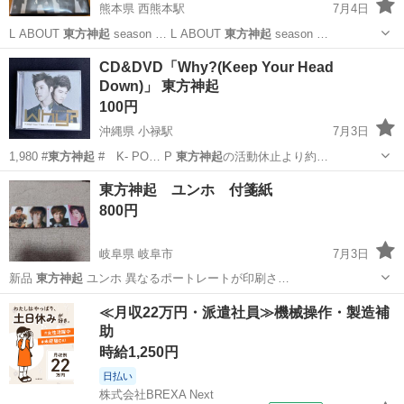
熊本県 西熊本駅
7月4日
L ABOUT
東方神起
season … L ABOUT
東方神起
season …
熊本
熊本市
西熊本駅
CD
東方神起
CD&DVD「Why?(Keep Your Head
Down)」 東方神起
100円
沖縄県 小禄駅
7月3日
1,980 #
東方神起
# K- PO… P
東方神起
の活動休止より約…
沖縄
那覇市
小禄駅
CD
東方神起
東方神起 ユンホ 付箋紙
800円
岐阜県 岐阜市
7月3日
新品
東方神起
ユンホ 異なるポートレートが印刷さ…
岐阜
岐阜市
その他
東方神起
≪月収22万円・派遣社員≫機械操作・製造補
助
時給1,250円
日払い
株式会社BREXA Next