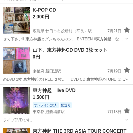
岐阜
岐阜市
その他
クリアファイル
K-POP CD
2,000円
広島県 廿日市市役所前（平良）駅
7月21日
せて下さい‼️
東方神起
とグンちゃんのシ… ENTEEN #
東方神起
など
など。 …
広島
廿日市市
廿日市市役所前（平良）駅
CD
山下、東方神起CD DVD 3枚セット
東方神起
0円
京都府 新田辺駅
7月19日
のDVD 1枚
東方神起
のTREE ２枚… DVD CD
東方神起
のTONE ２
枚…
京都
京田辺市
新田辺駅
CD
東方神起
東方神起 live DVD
1,500円
オンライン決済
配送可
東京都 競艇場前駅
7月18日
ライブDVDです。
東京
府中市
競艇場前駅
DVD/ブルーレイ
live
東方神起 THE 3RD ASIA TOUR CONCERT