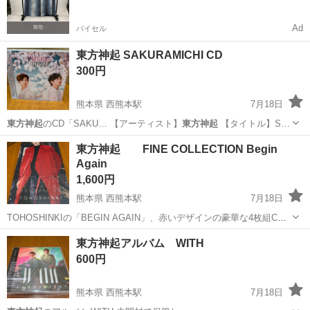
Ad
バイセル
東方神起 SAKURAMICHI CD
300円
熊本県 西熊本駅
7月18日
東方神起
のCD「SAKU… 【アーティスト】
東方神起
【タイトル】S…
熊本
熊本市
西熊本駅
CD
東方神起
東方神起 FINE COLLECTION Begin
Again
1,600円
熊本県 西熊本駅
7月18日
TOHOSHINKIの「BEGIN AGAIN」、赤いデザインの豪華な4枚組CD -
タイトル: BEGIN AGAIN - アーティスト名: TOHOSHINKI - ディスク
熊本
熊本市
西熊本駅
CD
東方神起
東方神起アルバム WITH
数: 4 - 色: 赤 - フォーマット: ...
600円
熊本県 西熊本駅
7月18日