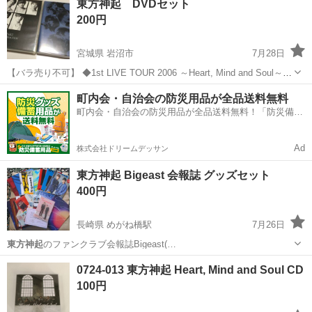
東方神起 DVDセット
200円
宮城県 岩沼市
7月28日
【バラ売り不可】 ◆1st LIVE TOUR 2006 ～Heart, Mind and Soul～
◆TOHOSHINKI VIDEO CLIP COLLECTION -THE ONE -
宮城
岩沼市
DVD/ブルーレイ
東方神起
町内会・自治会の防災用品が全品送料無料
町内会・自治会の防災用品が全品送料無料！「防災備蓄
用品ドットコム」
Ad
株式会社ドリームデッサン
東方神起 Bigeast 会報誌 グッズセット
400円
長崎県 めがね橋駅
7月26日
東方神起
のファンクラブ会報誌Bigeast(…
長崎
長崎市
めがね橋駅
その他
Bigeast
0724-013 東方神起 Heart, Mind and Soul CD
100円