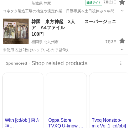
7月21日
提携サイト
茨城県 静駅
コネクタ製造工場の検査や測定作業！日勤専属＆土日祝休み＆年間休
日128日★クリーンルーム内作業★マイカー通勤OK＆無料駐車場あり
茨城
常陸大宮市
静駅
その他
韓国 東方神起 3人 スーパージュニ
★就業先食堂利用可！日払い制度あり！《茨城県常陸大宮市》 人気の
ア A4ファイル
工場のお仕事 ◇コネクタ製造工...
100円
福岡県 北九州市
7月3日
未使用 左は2枚はいっているので 計3枚
福岡
北九州市
生活雑貨
東方神起