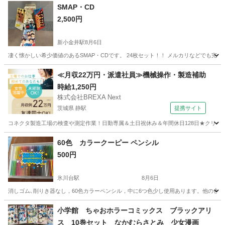
SMAP・CD
2,500円
新小金井駅
8月6日
凄く懐かしい希少価値のあるSMAP・CDです。 24枚セット！！ メルカリなどでも完売し
東京
三鷹市
新小金井駅
CD
≪月収22万円・派遣社員≫機械操作・製造補助
時給1,250円
株式会社BREXA Next
茨城県 静駅
提携サイト
コネクタ製造工場の検査や測定作業！日勤専属＆土日祝休み＆年間休日128日★クリーン
茨城
常陸大宮市
静駅
その他
60色 カラークーピー ペンシル
500円
氷川台駅
8月6日
消しゴム､削りき器なし，60色カラーペンシル，中に6つ色少し使用あります。他の色
東京
練馬区
氷川台駅
絵本
小学館 ちゃおホラーコミックス ブラックアリ
ス 10巻セット なかむらさとみ 少女漫画