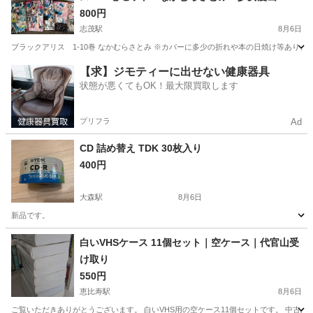
800円
志茂駅
8月6日
ブラックアリス 1-10巻 なかむらさとみ ※カバーに多少の折れや本の日焼け等ありま
東京
北区
志茂駅
マンガ、コミック、アニメ
【求】ジモティーに出せない健康器具
状態が悪くてもOK！最大限買取します
プリフラ
Ad
CD 詰め替え TDK 30枚入り
400円
大森駅
8月6日
新品です。
東京
大田区
大森駅
CD
白いVHSケース 11個セット｜空ケース｜代官山受
け取り
550円
恵比寿駅
8月6日
ご覧いただきありがとうございます。 白いVHS用の空ケース11個セットです。 中古品