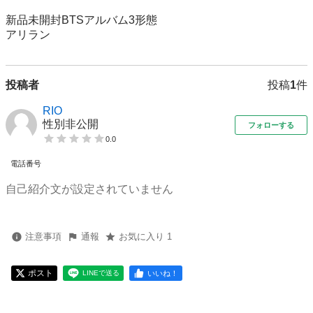
新品未開封BTSアルバム3形態

アリラン
投稿者
投稿
1
件
RIO
性別非公開
フォローする
0.0
電話番号
自己紹介文が設定されていません
注意事項
通報
お気に入り 1
ポスト
いいね！
LINEで送る