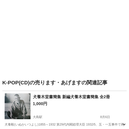
K-POP(CD)の売ります・あげますの関連記事
犬養木堂書簡集 新編犬養木堂書簡集 全2冊
1,000円
大島駅
8月6日
犬養毅(いぬかいつよし)1855～1932 第29代内閣総理大臣 1932/5、五・一五事件で死去 1