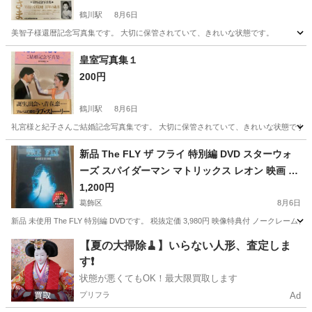
鶴川駅
8月6日
美智子様還暦記念写真集です。 大切に保管されていて、きれいな状態です。
東京
町田市
鶴川駅
写真集
状態
皇室写真集１
200円
鶴川駅
8月6日
礼宮様と紀子さんご結婚記念写真集です。 大切に保管されていて、きれいな状態です。
東京
町田市
鶴川駅
写真集
状態
新品 The FLY ザ フライ 特別編 DVD スターウォ
ーズ スパイダーマン マトリックス レオン 映画 ス
ポーン アメリカンコミック ガミラシークレット
1,200円
葛飾区
8月6日
新品 未使用 The FLY 特別編 DVDです。 税抜定価 3,980円 映像特典付 ノークレーム、
東京
葛飾区
本/CD/DVD
アメリカン
【夏の大掃除🧹】いらない人形、査定しま
す❗️
状態が悪くてもOK！最大限買取します
プリフラ
Ad