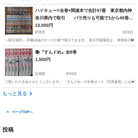
東京
渋谷区
恵比寿駅
その他
VHS
ハイキュー!!全巻+関連本で合計47冊 東京都内神
奈川県内で取引 バラ売りも可能で1から40巻だ
け買いたいなどの場合、すこし値引きします
13,000円
取引現場で、不要なマンガ全巻くださる場合は、
町田市
8月6日
ハイキュー！！の値段を少し値引きできる場合も
～取引場所～ JR横浜線のすべての駅で取引できます。 取引可能場所は、 東神奈川駅
あります。
東京
町田市
マンガ、コミック、アニメ
バラ
📚『すんドめ』全8巻
1,500円
広尾駅
8月6日
ご覧いただきありがとうございます。 『すんドめ』の全巻セット（写真参照）になります
東京
港区
広尾駅
マンガ、コミック、アニメ
すんドめ
もっと見る
ページTOPへ
投稿