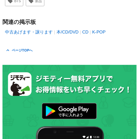
BTS
新品
関連の掲示板
中古あげます・譲ります
本/CD/DVD
CD
K-POP
ページTOPへ