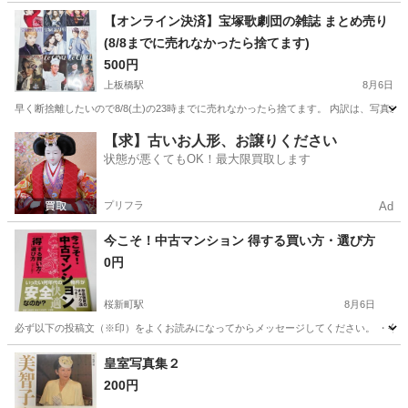
東京
江東区
大島駅
歴史、心理、教育
書簡集
【オンライン決済】宝塚歌劇団の雑誌 まとめ売り
(8/8までに売れなかったら捨てます)
500円
上板橋駅
8月6日
早く断捨離したいので8/8(土)の23時までに売れなかったら捨てます。 内訳は、写真左上から右下の順番
東京
板橋区
上板橋駅
雑誌
【求】古いお人形、お譲りください
状態が悪くてもOK！最大限買取します
プリフラ
Ad
今こそ！中古マンション 得する買い方・選び方
0円
桜新町駅
8月6日
必ず以下の投稿文（※印）をよくお読みになってからメッセージしてください。 ・今こ
東京
世田谷区
桜新町駅
ビジネス、経済
東京
目黒区
皇室写真集２
200円
ビジネス、経済
有料