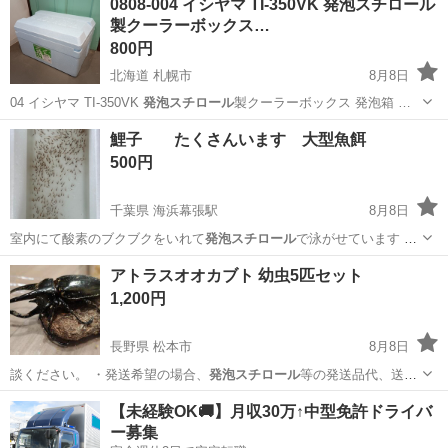
0808-004 イシヤマ TI-350VK 発泡スチロール
製クーラーボックス…
800円
北海道 札幌市
8月8日
04 イシヤマ TI-350VK
発泡スチロール
製クーラーボックス 発泡箱 …
北海道
札幌市
スポーツ
発泡スチロール
鯉子 たくさんいます 大型魚餌
500円
千葉県 海浜幕張駅
8月8日
室内にて酸素のブクブクをいれて
発泡スチロール
で泳がせています お
渡し事、酸素…
千葉
千葉市
海浜幕張駅
その他
どじょう
アトラスオオカブト 幼虫5匹セット
1,200円
長野県 松本市
8月8日
談ください。 ・発送希望の場合、
発泡スチロール
等の発送品代、送料
をご負担いただけ…
長野
松本市
その他
アトラスオオカブト
【未経験OK🚚】月収30万↑中型免許ドライバ
ー募集