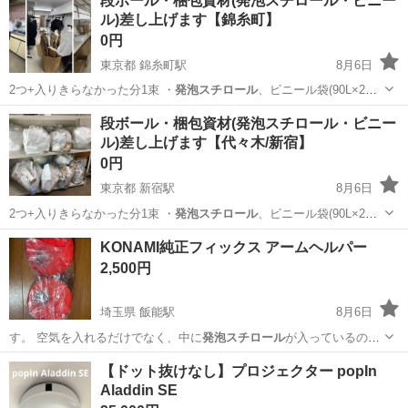
段ボール・梱包資材(発泡スチロール・ビニー
ル)差し上げます【錦糸町】
0円
東京都 錦糸町駅
8月6日
2つ+入りきらなかった分1束 ・
発泡スチロール
、ビニール袋(90L×2、
45L×…
東京
墨田区
錦糸町駅
その他
発泡スチロール
段ボール・梱包資材(発泡スチロール・ビニー
ル)差し上げます【代々木/新宿】
0円
東京都 新宿駅
8月6日
2つ+入りきらなかった分1束 ・
発泡スチロール
、ビニール袋(90L×2、
45L×…
東京
渋谷区
新宿駅
その他
KONAMI純正フィックス アームヘルパー
2,500円
埼玉県 飯能駅
8月6日
す。 空気を入れるだけでなく、中に
発泡スチロール
が入っているので
浮力が高いです。 …
埼玉
飯能市
飯能駅
キッズ用品
ヘルパー
【ドット抜けなし】プロジェクター popIn
Aladdin SE