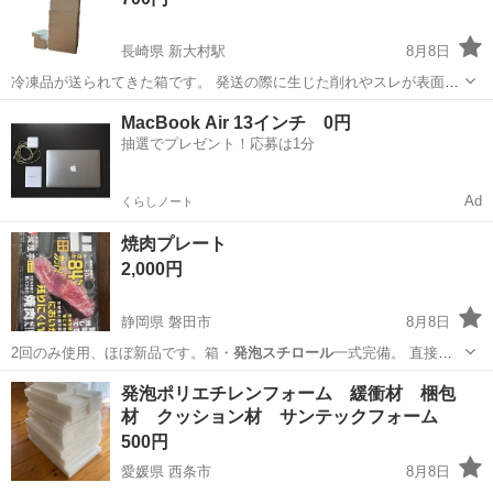
長崎県 新大村駅
8月8日
冷凍品が送られてきた箱です。 発送の際に生じた削れやスレが表面に
あります。 内側にまで達しているキズはありません。 箱のサイズ（上
長崎
大村市
新大村駅
収納家具
MacBook Air 13インチ 0円
から） 右1段目（蓋なし） 外寸 33.5×22.5×21センチ 内寸
抽選でプレゼント！応募は1分
29.5×18.5...
Ad
くらしノート
焼肉プレート
2,000円
静岡県 磐田市
8月8日
2回のみ使用、ほぼ新品です。箱・
発泡スチロール
一式完備。 直接引
き取り限定
静岡
磐田市
キッチン家電
発泡ポリエチレンフォーム 緩衝材 梱包
材 クッション材 サンテックフォーム
500円
愛媛県 西条市
8月8日