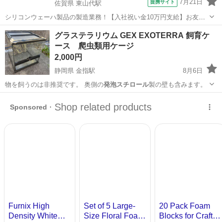
7月21日
提携サイト
佐賀県 東山代駅
シリコンウェーハ製品の製造業務！【入社祝い金10万円支給】お友達
やカップルとの応募OK◎年間休日129日＆休出なしでプライベート充
佐賀
伊万里市
東山代駅
その他
グラステラリウム GEX EXOTERRA 飼育ケ
実♪業務はクリーンルームで快適作業◎自社正社員登用制度あり★1食
ース 爬虫類用ケージ
300円～の格安食堂あり！《佐...
2,000円
静岡県 金指駅
8月6日
物を飼うのは非推奨です。 奥側の
発泡スチロール
製の壁も含みます。
静岡
浜松市
金指駅
その他
テラリウム