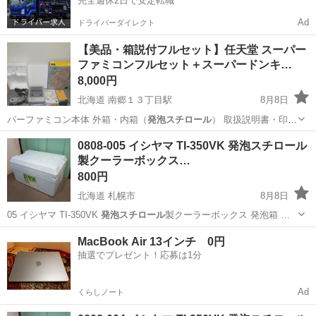
完全週休2日で安定転職
Ad
ドライバーダイレクト
【美品・箱説付フルセット】任天堂 スーパー
ファミコンフルセット＋スーパードンキ…
8,000円
北海道 南郷１３丁目駅
8月8日
パーファミコン本体 外箱・内箱（
発泡スチロール
） 取扱説明書・印刷
物 純正コ…
北海道
札幌市
南郷１３丁目駅
テレビゲーム
0808-005 イシヤマ TI-350VK 発泡スチロール
製クーラーボックス…
800円
北海道 札幌市
8月8日
05 イシヤマ TI-350VK
発泡スチロール
製クーラーボックス 発泡箱 …
北海道
札幌市
スポーツ
発泡スチロール
MacBook Air 13インチ 0円
抽選でプレゼント！応募は1分
Ad
くらしノート