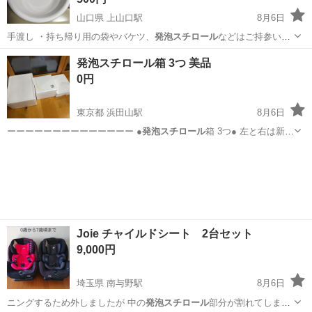
山口県 上山口駅
8月6日
手渡し ・持ち帰り用の袋やバケツ、
発泡スチロール
などはご持参いた
だけると助かります…
山口
山口市
上山口駅
その他
発泡スチロール箱 3つ 美品
0円
東京都 浜田山駅
8月6日
ーーーーーーーーーーーーーー ●
発泡スチロール
箱 3つ● 左と右は新品
を短時間使…
東京
杉並区
浜田山駅
その他
発泡スチロール
Joie チャイルドシート 2台セット
9,000円
埼玉県 南与野駅
8月6日
ニングするため外しましたが 中の
発泡スチロール
部分が割れてしまっ