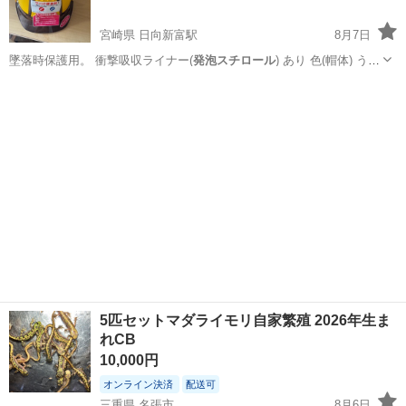
宮崎県 日向新富駅
8月7日
墜落時保護用。 衝撃吸収ライナー(
発泡スチロール
) あり 色(帽体) うす
黄 色(…
宮崎
西都市
日向新富駅
その他
5匹セットマダライモリ自家繁殖 2026年生ま
れCB
10,000円
オンライン決済
配送可
三重県 名張市
8月6日