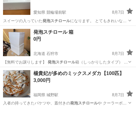
愛知県 競輪場前駅
8月7日
スイーツの入っていた
発泡スチロール
になります。 とてもきれいな状
態で…
愛知
豊橋市
競輪場前駅
その他
発泡スチロール 箱
0円
北海道 石狩市
8月7日
【無料でお譲りします】
発泡スチロール
箱（しっかりしたタイプ） 外
寸 3…
北海道
石狩市
ラッピング用品
楊貴妃が多めのミックスメダカ【100匹】
3,000円
福岡県 城野駅
8月7日
入者の持ってきたバケツや、蓋付きの
発泡スチロール
や クーラーボッ
クスなどに移して…
福岡
北九州市
城野駅
その他
楊貴妃