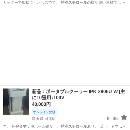
カッターで板状にしたものです。
発泡スチロール
の様な脆い素材では
なく、弾力・粘り…
愛媛
西条市
その他
新品：ポータブルクーラー IPK-2806U-W [主
に10畳用 /100V…
40,000円
オンライン決済
埼玉県 日進駅
8月8日
す。 梱包資材：段ボール箱なし。
発泡スチロール
あり。 以下、ヤマダ