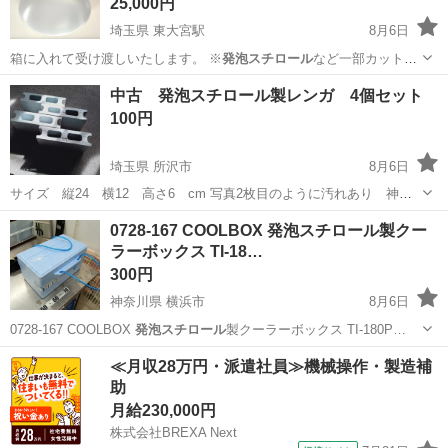
25,000円
埼玉県 東大宮駅
8月6日
箱に入れて受け渡しいたします。 ※
発泡スチロール
など一部カットし
て梱包しております…
埼玉
さいたま市
東大宮駅
中古 発泡スチロール製レンガ 4個セット
プロジェクター、ホームシアター
100円
埼玉県 所沢市
8月6日
サイズ 縦24 横12 高さ6 cm 写真2枚目のように汚れあり 神経
質な方はご遠慮ください 受け渡しは近隣でしたら可能です（日時は相
埼玉
所沢市
インテリア雑貨/小物
レンガ
0728-167 COOLBOX 発泡スチロール製クー
談で） 値下げ交渉はお断りします
ラーボックス TI-18…
300円
神奈川県 横浜市
8月6日
0728-167 COOLBOX
発泡スチロール
製クーラーボックス TI-180P…
神奈川
横浜市
その他
発泡スチロール
≪月収28万円・派遣社員≫機械操作・製造補
助
月給230,000円
株式会社BREXA Next