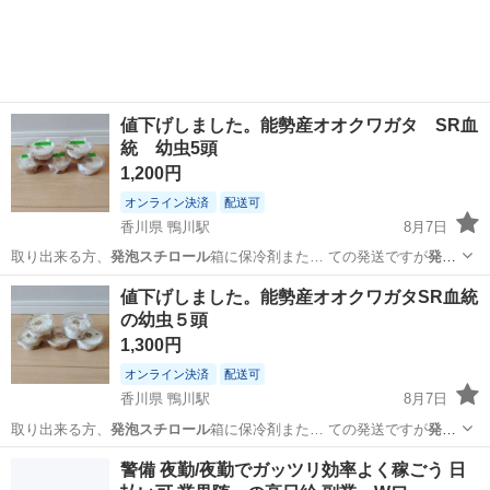
★就業先食堂利用可！日払い制度あり！《茨城県常陸大宮市》 人気の
工場のお仕事 ◇コネクタ製造工...
値下げしました。能勢産オオクワガタ SR血
統 幼虫5頭
1,200円
オンライン決済
配送可
香川県 鴨川駅
8月7日
取り出来る方、
発泡スチロール
箱に保冷剤また… ての発送ですが
発泡
スチロール
箱代、保冷剤等…
香川
坂出市
鴨川駅
その他
幼虫
値下げしました。能勢産オオクワガタSR血統
の幼虫５頭
1,300円
オンライン決済
配送可
香川県 鴨川駅
8月7日
取り出来る方、
発泡スチロール
箱に保冷剤また… ての発送ですが
発泡
スチロール
箱代、保冷剤等…
香川
坂出市
鴨川駅
その他
幼虫
警備 夜勤/夜勤でガッツリ効率よく稼ごう 日