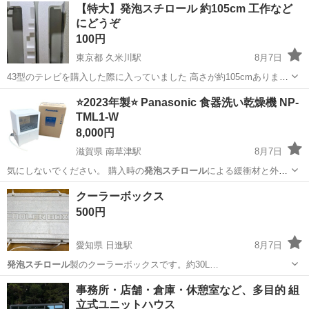
兵庫
姫路市
水泳
ドナルド
【特大】発泡スチロール 約105cm 工作など
にどうぞ
100円
東京都 久米川駅
8月7日
43型のテレビを購入した際に入っていました 高さが約105cmあります
工作などにいかがでしょうか？ 車を持っていないため、マンションの
東京
東村山市
久米川駅
その他
⭐️2023年製⭐️ Panasonic 食器洗い乾燥機 NP-
前まで取りに来てくれる方でお願いします 質問があれば何でも問い合
TML1-W
わせてください
8,000円
滋賀県 南草津駅
8月7日
気にしないでください。 購入時の
発泡スチロール
による緩衝材と外箱
も御座いますので…
滋賀
草津市
南草津駅
キッチン家電
Panasonic
クーラーボックス
500円
愛知県 日進駅
8月7日
発泡スチロール
製のクーラーボックスです。約30L…
愛知
日進市
日進駅
その他
事務所・店舗・倉庫・休憩室など、多目的 組
立式ユニットハウス