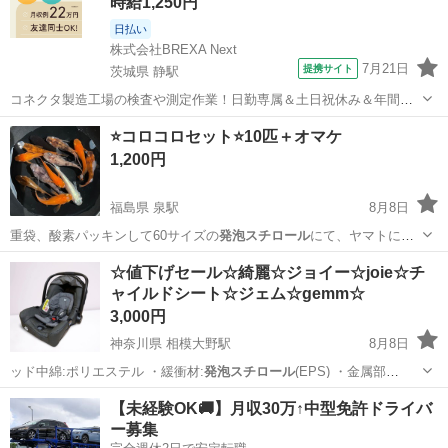
時給1,250円
日払い
株式会社BREXA Next
7月21日
提携サイト
茨城県 静駅
コネクタ製造工場の検査や測定作業！日勤専属＆土日祝休み＆年間休
日128日★クリーンルーム内作業★マイカー通勤OK＆無料駐車場あり
茨城
常陸大宮市
静駅
その他
⭐️コロコロセット⭐️10匹＋オマケ
★就業先食堂利用可！日払い制度あり！《茨城県常陸大宮市》 人気の
1,200円
工場のお仕事 ◇コネクタ製造工...
福島県 泉駅
8月8日
重袋、酸素パッキンして60サイズの
発泡スチロール
にて、ヤマトにて
元払いにて発送致し…
福島
福島市
泉駅
その他
めだか
☆値下げセール☆綺麗☆ジョイー☆joie☆チ
ャイルドシート☆ジェム☆gemm☆
3,000円
神奈川県 相模大野駅
8月8日
ッド中綿:ポリエステル ・緩衝材:
発泡スチロール
(EPS) ・金属部
分:CQCRS…
神奈川
相模原市
相模大野駅
ベビー用品
【未経験OK🚚】月収30万↑中型免許ドライバ
ー募集