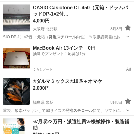
電機での…
埼玉
さいたま市
日進駅
季節、空調家電
冷風
CASIO Casiotone CT-450（元箱・ドラムパ
ッドDP-1×2付…
4,000円
大阪府 北巽駅
8月8日
SIO DP-1）×2個 ・元箱（
発泡スチロール
内包） ※取扱説明書はあり
ません。…
大阪
大阪市
北巽駅
鍵盤楽器、ピアノ
MacBook Air 13インチ 0円
抽選でプレゼント！応募は1分
Ad
くらしノート
⭐️ダルマミックス⭐️10匹＋オマケ
2,000円
福島県 泉駅
8月8日
重袋、酸素パッキンして60サイズの
発泡スチロール
にて、ヤマトにて
元払いにて発送致し…
福島
福島市
泉駅
その他
ダルマ
≪月収22万円・派遣社員≫機械操作・製造補
助