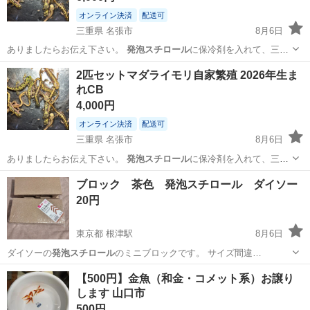
オンライン決済
配送可
三重県 名張市
8月6日
ありましたらお伝え下さい。
発泡スチロール
に保冷剤を入れて、三重
県よりゆうパ…
三重
名張市
その他
マダライモリ
2匹セットマダライモリ自家繁殖 2026年生ま
れCB
4,000円
オンライン決済
配送可
三重県 名張市
8月6日
ありましたらお伝え下さい。
発泡スチロール
に保冷剤を入れて、三重
県よりゆうパ…
三重
名張市
その他
マダライモリ
ブロック 茶色 発泡スチロール ダイソー
20円
東京都 根津駅
8月6日
ダイソーの
発泡スチロール
のミニブロックです。 サイズ間違…
東京
台東区
根津駅
その他
【500円】金魚（和金・コメット系）お譲り
します 山口市
500円