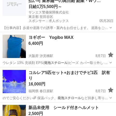
払い可 業界随一の高日給 副業・Wワ…
日給1万5,500円～
サンエス警備保障株式会社
東京都 世田谷区
スポンサー：求人ボックス
05月26日
【仕事内容】歩道や道路での誘導・案内をお任せします。 道路をご利
用される車両や歩行者の方が安全に安心して通行するために適切に誘
アルバイト・パート
ヨギボー Yogibo MAX
導してください。 勤務地へは直行直帰OKです! <未経験でも安心!!> 丁
6,400円
寧な研修20hで基本的な知識を...
大阪府 汐見橋駅
8月7日
ウレタン 13% 充填剤 EPS(
発泡スチロール
)ビーズ カバー取り外し 可
能 高…
大阪
大阪市
汐見橋駅
ソファ
Yogibo
コルレア5匹セット+おまけでチビ1匹 訳有
り
16,000円
福岡県 春日原駅
8月7日
のでご安心ください🌈 保温バック、
発泡スチロール
など持参し寄り道
せず真っ直ぐに帰宅…
福岡
春日市
春日原駅
その他
新品未使用 シールド付きヘルメット
2,500円