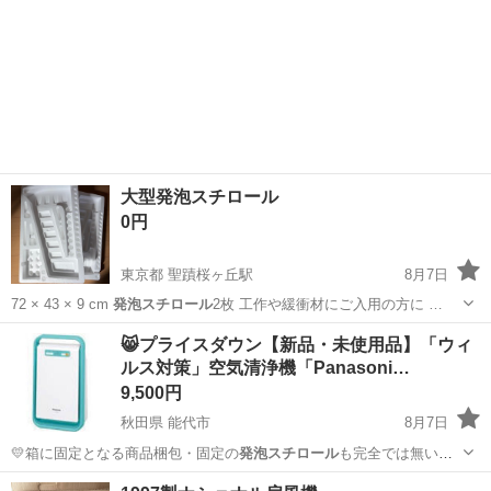
大型発泡スチロール
0円
東京都 聖蹟桜ヶ丘駅
8月7日
72 × 43 × 9 cm
発泡スチロール
2枚 工作や緩衝材にご入用の方に …
東京
多摩市
聖蹟桜ヶ丘駅
生活雑貨
😸プライスダウン【新品・未使用品】「ウィ
ルス対策」空気清浄機「Panasoni…
9,500円
秋田県 能代市
8月7日
💛箱に固定となる商品梱包・固定の
発泡スチロール
も完全では無いの
でご了承ください。…
秋田
能代市
季節、空調家電
Panasonic