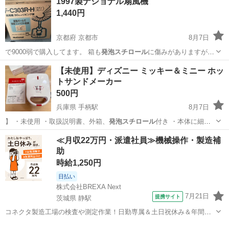
1997製ナショナル扇風機
1,440円
京都府 京都市
8月7日
で9000弱で購入してます。 箱も
発泡スチロール
に傷みがありますがコ
ンパクト収納さ…
京都
京都市
その他
ナショナル
【未使用】ディズニー ミッキー＆ミニー ホッ
トサンドメーカー
500円
兵庫県 手柄駅
8月7日
】 ・未使用 ・取扱説明書、外箱、
発泡スチロール
付き ・本体に細か
なキズや汚れがあ…
兵庫
姫路市
手柄駅
調理器具
≪月収22万円・派遣社員≫機械操作・製造補
助
時給1,250円
日払い
株式会社BREXA Next
7月21日
提携サイト
茨城県 静駅
コネクタ製造工場の検査や測定作業！日勤専属＆土日祝休み＆年間休
日128日★クリーンルーム内作業★マイカー通勤OK＆無料駐車場あり
茨城
常陸大宮市
静駅
その他