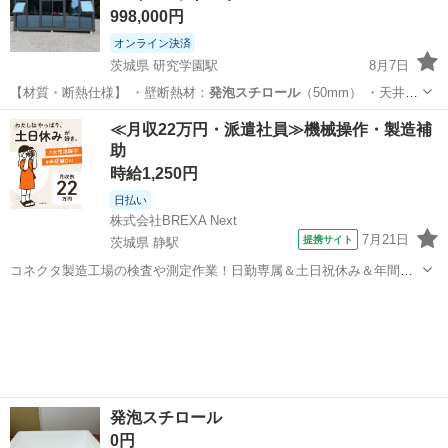
998,000円
オンライン決済
茨城県 研究学園駅
8月7日
【材質・断熱仕様】 ・壁断熱材：
発泡スチロール
（50mm） ・天井断
熱材：グラ…
茨城
つくば市
研究学園駅
その他
ユニットハウス
≪月収22万円・派遣社員≫機械操作・製造補
助
時給1,250円
日払い
株式会社BREXA Next
7月21日
提携サイト
茨城県 静駅
コネクタ製造工場の検査や測定作業！日勤専属＆土日祝休み＆年間休
日128日★クリーンルーム内作業★マイカー通勤OK＆無料駐車場あり
茨城
常陸大宮市
静駅
その他
★就業先食堂利用可！日払い制度あり！《茨城県常陸大宮市》 人気の
工場のお仕事 ◇コネクタ製造工...
発泡スチロール
0円