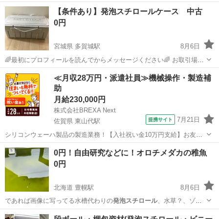
てましたがカバー…
埼玉
さいたま市
南与野駅
【条件あり】発泡スチロールケース 中古
セーフティ、チャイルドシート
0円
宮城県 多賀城駅
8月6日
🌈最初にプロフィールを読んでからメッセージください🌈 お取引場所
は、ファミリーマート多賀城八幡店駐車場になります。 時間はプロフ
宮城
多賀城市
多賀城駅
その他
≪月収28万円・派遣社員≫機械操作・製造補
ィールをご確認ください。 発送はしておりません。 有料商品と一緒の
助
お取引の方にお譲りいた...
月給230,000円
株式会社BREXA Next
7月21日
提携サイト
佐賀県 東山代駅
シリコンウェーハ製品の製造業務！【入社祝い金10万円支給】お友達
やカップルとの応募OK◎年間休日129日＆休出なしでプライベート充
佐賀
伊万里市
東山代駅
その他
0円！自由研究などに！オロチメダカの稚魚
実♪業務はクリーンルームで快適作業◎自社正社員登用制度あり★1食
0円
300円～の格安食堂あり！《佐...
北海道 豊幌駅
8月6日
であれば画像に写ってる水槽代わりの
発泡スチロール
、水草？、ゾウ
リムシも付けます。
北海道
江別市
豊幌駅
その他