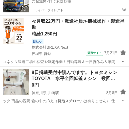
完全週休2日で安定転職
Ad
ドライバーダイレクト
≪月収22万円・派遣社員≫機械操作・製造補
助
時給1,250円
日払い
株式会社BREXA Next
7月21日
提携サイト
茨城県 静駅
コネクタ製造工場の検査や測定作業！日勤専属＆土日祝休み＆年間休
日128日★クリーンルーム内作業★マイカー通勤OK＆無料駐車場あり
茨城
常陸大宮市
静駅
その他
8日掲載受付中読んでます。トヨタミシン
★就業先食堂利用可！日払い制度あり！《茨城県常陸大宮市》 人気の
TOYOTA 水平全回転釜ミシン 数回…
工場のお仕事 ◇コネクタ製造工...
0円
神奈川県 川崎駅
8月8日
ック 商品の説明 箱の中の抑え（
発泡スチロール
は有りません） 仕
様、付属品は写真…
神奈川
川崎市
川崎駅
生活家電