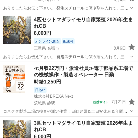
ありましたらお伝え下さい。
発泡スチロール
に保冷剤を入れて、三重
県よりゆうパ…
三重
名張市
その他
マダライモリ
4匹セットマダライモリ自家繁殖 2026年生ま
れCB
8,000円
オンライン決済
配送可
三重県 名張市
8月6日
ありましたらお伝え下さい。
発泡スチロール
に保冷剤を入れて、三重
県よりゆうパ…
三重
名張市
その他
マダライモリ
≪月収22万円・派遣社員≫電子部品系工場で
の機械操作・製造オペレーター 日勤
時給1,250円
日払い
株式会社BREXA Next
7月21日
提携サイト
茨城県 静駅
コネクタ製造工場の検査や測定作業！日勤専属＆土日祝休み＆年間休
日128日★クリーンルーム内作業★マイカー通勤OK＆無料駐車場あり
茨城
常陸大宮市
静駅
その他
3匹セットマダライモリ自家繁殖 2026年生ま
★就業先食堂利用可！日払い制度あり！《茨城県常陸大宮市》 人気の
れCB
工場のお仕事 ◇コネクタ製造工...
6,000円