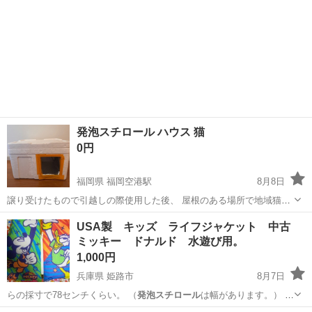
発泡スチロール ハウス 猫
0円
福岡県 福岡空港駅
8月8日
譲り受けたもので引越しの際使用した後、 屋根のある場所で地域猫に
ワンシーズン使用してました。 必要な方がいらっしゃったらお渡しし
福岡
福岡市
福岡空港駅
その他
USA製 キッズ ライフジャケット 中古
ます。
ミッキー ドナルド 水遊び用。
1,000円
兵庫県 姫路市
8月7日
らの採寸で78センチくらい。 （
発泡スチロール
は幅があります。） 横
は大きく広…