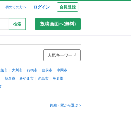
ログイン
会員登録
初めての方へ
投稿画面へ(無料)
検索
人気キーワード
筑後市
大川市
行橋市
豊前市
中間市
市
朝倉市
みやま市
糸島市
朝倉郡
市
路線・駅から選ぶ