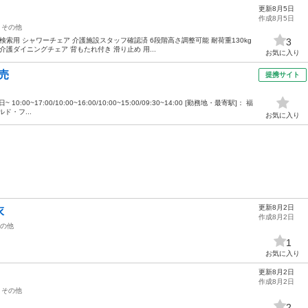
更新8月5日
作成8月5日
その他
検索用 シャワーチェア 介護施設スタッフ確認済 6段階高さ調整可能 耐荷重130kg
3
介護ダイニングチェア 背もたれ付き 滑り止め 用...
お気に入り
売
提携サイト
:00~17:00/10:00~16:00/10:00~15:00/09:30~14:00 [勤務地・最寄駅]： 福
ド・フ...
お気に入り
更新8月2日
衣
作成8月2日
の他
1
お気に入り
更新8月2日
作成8月2日
その他
2