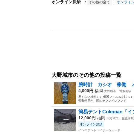
オンライン決済
：
その他の全て
オンライ
大野城市のその他の投稿一覧
腕時計 カシオ 稼働 メ
4,000円
福岡
大野城市
博多南駅
悪くない状態です 保護フィルムを貼って
頸郵便局か、隣のセブンイレブンで
簡易テントColeman「
12,000円
福岡
大野城市
桜並木駅
オンライン決済
インスタントバイザーシェード