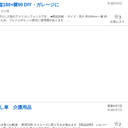
作成8月9日
80×横90 DIY・ガレージに
その他
りに人気のアメリカンフェンスです。 ■商品詳細 ・サイズ：高さ 約180cm × 幅 約
3
たため、フレームやヒンジ部分に使用感があります。 ...
お気に入り
更新8月7日
押し車 介護用品
作成8月7日
2
引き取りor配達、 希望日時 ※スムーズに取り引きが進みます 【商品説明】 シルバー