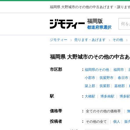
福岡県 大野城市のその他の中古あげます・譲りま
福岡版
都道府県選択
ジモティー
売ります・あげます
その他
福岡県 大野城市のその他の中古
市区郡
：
福岡県のその他
福岡市
小郡市
筑紫野市
春日市
築上郡
筑紫郡
嘉穂郡
駅
：
大橋駅
博多南駅
博多駅
価格帯
：
全てのその他の価格帯
投稿者
：
その他の全て
個人
販