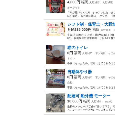
4,000円
福岡
大野城市
大野城駅
オーライト
ＣＤが聴けなくなり、ジャンクになりまし
にも最適。 動作確認済み ラジオ、 聴けまし
シフト制・保育士・大野
月給235,000円
福岡
大野城市
主婦(夫)の働くを応援！ [勤務日数]： 週5日~ 
駅]： 福岡県大野城市曙町一丁目1-29 株式会社
猫のトイレ
0円
福岡
大野城市
下大利駅
その
トイレ
不要になったため、取りにきてくれる方
自動餌やり器
0円
福岡
大野城市
下大利駅
その
自動
不要になったため、取りにきてくれる方
配達可 船外機 モーター
10,000円
福岡
大野城市
その他
最初のメッセージで”必ず”書いて下さい 
と、シャッター付きガレージの奥に置いて