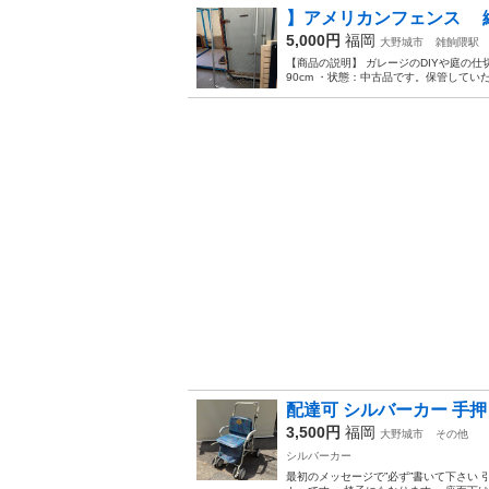
】アメリカンフェンス 縦1
5,000円
福岡
大野城市
雑餉隈駅
【商品の説明】 ガレージのDIYや庭の仕切
90cm ・状態：中古品です。保管してい
配達可 シルバーカー 手
3,500円
福岡
大野城市
その他
シルバーカー
最初のメッセージで”必ず”書いて下さい 