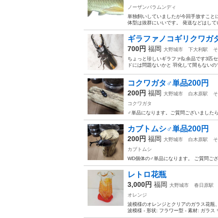
ノーザンバラムンディ
単独飼いしていましたが今回手放すことに
体型は抜群にいいです。 発送などはしてい
ギラファノコギリクワガタ♂
700円
福岡
大野城市
下大利駅
そ
ちょっと珍しいギラファ🙋余品です3匹
ドには問題ないかと 羽化して間もないの
コクワガタ♂単品200円
200円
福岡
大野城市
白木原駅
そ
コクワガタ
♂単品になります。ご質問ございましたら
カブトムシ♂単品200円
200円
福岡
大野城市
白木原駅
そ
カブトムシ
WD個体の♂単品になります。 ご質問ご
レトロ花瓶
3,000円
福岡
大野城市
春日原駅
オレンジ
波模様のオレンジとクリアのガラス花瓶、フラ
波模様 - 形状: フラワー型 - 素材: ガラス サ