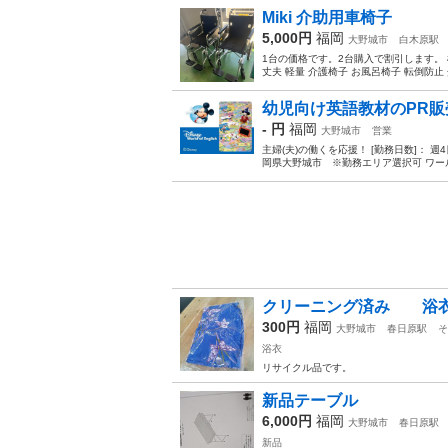
Miki 介助用車椅子
5,000円
福岡
大野城市
白木原駅
1台の価格です。2台購入で割引します。 
丈夫 軽量 介護椅子 お風呂椅子 転倒防止 
幼児向け英語教材のPR販
- 円
福岡
大野城市
営業
主婦(夫)の働くを応援！ [勤務日数]： 週4日~ 10
岡県大野城市 ※勤務エリア選択可 ワール
クリーニング済み 浴
300円
福岡
大野城市
春日原駅
そ
浴衣
リサイクル品です。
新品テーブル
6,000円
福岡
大野城市
春日原駅
新品