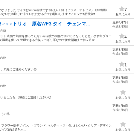
7
なりました サイズは40cm前後です 餌は人工餌（ヒラメ、オトヒメ） 顔の模様、
ないため取りに来ていただける方でお願いします #アロワナ#熱帯魚#...
お気に入り
更新8月7日
♀♀トリオ 原名WF3 タイ チェンマ...
作成8月5日
の他
セット 表面で蛹室を作ってたせいか湿度の関係で羽パカになったと思います🙋ブリー
4
で湿度を保って管理できる方🙋ノコギリ系なので後食開始まで何ヶ月か...
お気に入り
更新8月5日
作成8月5日
の他
1
、気軽にご連絡ください😊
お気に入り
更新8月5日
作成8月5日
の他
ざいましたら、気軽にご連絡ください😊
お気に入り
更新8月5日
作成8月5日
その他
ワー型デザイン。 - ブランド: マルティネス - 色: オレンジ・クリア - デザイン:
イズ(高さ)27cm...
お気に入り