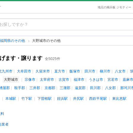
す
地元の掲示板 ジモティー
福岡県のその他
大野城市のその他
あげます・譲ります
全5025件
北九州市
大牟田市
久留米市
直方市
飯塚市
田川市
柳川市
八女市
大野城市
宗像市
太宰府市
古賀市
福津市
うきは市
宮若市
嘉麻
糟屋郡
鞍手郡
三井郡
京都郡
三潴郡
遠賀郡
田川郡
八女郡
那珂川
本城駅
竹下駅
下曽根駅
姪浜駅
井尻駅
西鉄平尾駅
東比恵駅
無料
売業者