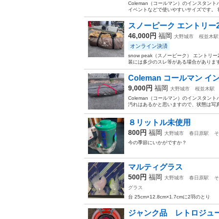
Coleman（コールマン）のインスタン
イベントなどで使いやすいサイズです。 
スノーピーク エントリー2ルー
46,000円
福岡
大野城市
桜並木駅
オンライン決済
snow peak（スノーピーク） エントリ
装には多少のスレ等がある場合があります
Coleman コールマン イ
9,000円
福岡
大野城市
桜並木駅
Coleman（コールマン）のインスタン
汚れはあるかと思いますので、状態は写真
８リットル未使用
800円
福岡
大野城市
春日原駅
そ
今の季節にいかがですか？
マルティグラス
500円
福岡
大野城市
春日原駅
そ
グラス
台 25cm×12.8cm×1.7cmに2羽のとり
ジャンク品 レトロジュ