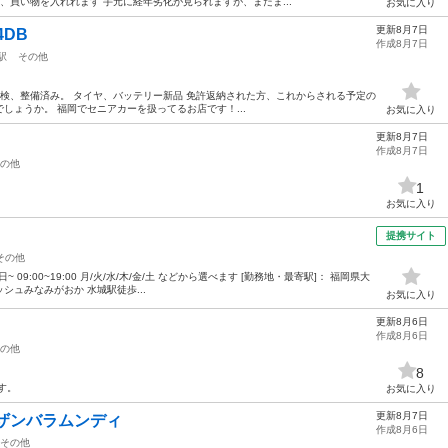
、買い物を入れれます 手元に経年劣化が見られますが、まだま...
お気に入り
更新8月7日
DB
作成8月7日
駅
その他
 点検、整備済み。 タイヤ、バッテリー新品 免許返納された方、これからされる予定の
しょうか。 福岡でセニアカーを扱ってるお店です！...
お気に入り
更新8月7日
作成8月7日
の他
1
お気に入り
提携サイト
その他
~ 09:00~19:00 月/火/水/木/金/土 などから選べます [勤務地・最寄駅]： 福岡県大
ッシュみなみがおか 水城駅徒歩...
お気に入り
更新8月6日
作成8月6日
の他
8
す。
お気に入り
更新8月7日
バラムンディ
作成8月6日
その他