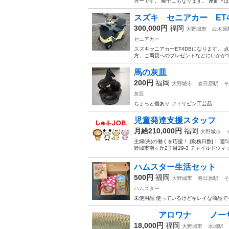
カーです。 椅子にもなります。 座面下は
スズキ セニアカー ET4
300,000円
福岡
大野城市
白木原
セニアカー
スズキセニアカーET4DBになります。
方、ご両親へのプレゼントなどにいかがで
馬の灰皿
200円
福岡
大野城市
春日原駅
そ
灰皿
ちょっと傷あり フィリピン工芸品
児童発達支援スタッフ
月給210,000円
福岡
大野城市
主婦(夫)の働くを応援！ [勤務日数]： 週5日
野城市南ヶ丘2丁目29-3 チャイルドウィ
ハムスター生活セット
500円
福岡
大野城市
春日原駅
そ
ハムスター
未使用品 使っているけどキレイな商品で
アロワナ ノーザン
18,000円
福岡
大野城市
水城駅