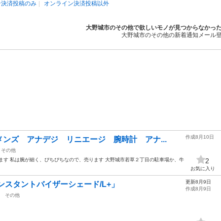
ン決済投稿のみ
オンライン決済投稿以外
大野城市のその他で欲しいモノが見つからなかっ
大野城市のその他の新着通知メール
作成8月10日
ンズ アナデジ リニエージ 腕時計 アナ...
その他
ます 私は腕が細く、ぴちぴちなので、売ります 大野城市若草２丁目の駐車場か、牛
2
お気に入り
更新8月9日
インスタントバイザーシェード/L+」
作成8月9日
その他