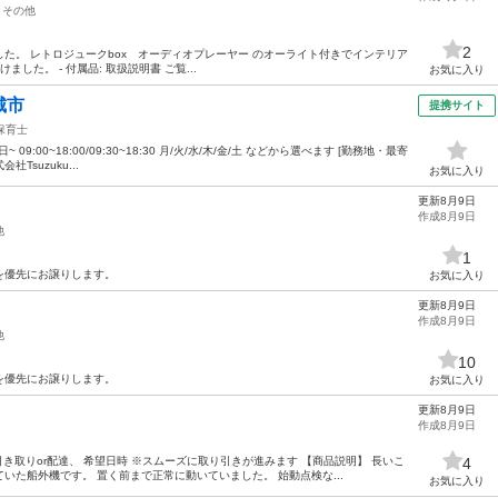
その他
2
た。 レトロジュークbox オーディオプレーヤー のオーライト付きでインテリア
た。 - 付属品: 取扱説明書 ご覧...
お気に入り
城市
提携サイト
保育士
09:00~18:00/09:30~18:30 月/火/水/木/金/土 などから選べます [勤務地・最寄
Tsuzuku...
お気に入り
更新8月9日
作成8月9日
他
1
を優先にお譲りします。
お気に入り
更新8月9日
作成8月9日
他
10
を優先にお譲りします。
お気に入り
更新8月9日
作成8月9日
引き取りor配達、 希望日時 ※スムーズに取り引きが進みます 【商品説明】 長いこ
4
いた船外機です。 置く前まで正常に動いていました。 始動点検な...
お気に入り