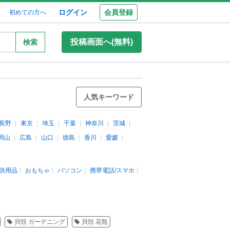
ログイン
会員登録
初めての方へ
投稿画面へ(無料)
検索
人気キーワード
長野
東京
埼玉
千葉
神奈川
茨城
岡山
広島
山口
徳島
香川
愛媛
供用品
おもちゃ
パソコン
携帯電話/スマホ
貝殻 ガーデニング
貝殻 花瓶