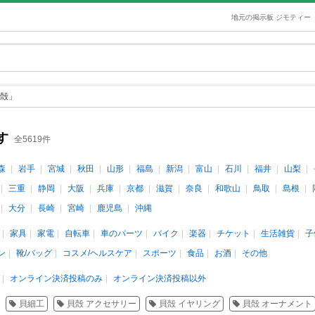
地元の掲示板 ジモティー
殻」
す
全5619件
森
岩手
宮城
秋田
山形
福島
新潟
富山
石川
福井
山梨
三重
静岡
大阪
兵庫
京都
滋賀
奈良
和歌山
鳥取
島根
大分
長崎
宮崎
鹿児島
沖縄
家具
家電
自転車
車のパーツ
バイク
楽器
チケット
生活雑貨
子
ン
靴/バッグ
コスメ/ヘルスケア
スポーツ
食品
お酒
その他
オンライン決済投稿のみ
オンライン決済投稿以外
貝細工
貝殻 アクセサリー
貝殻 イヤリング
貝殻 オーナメント