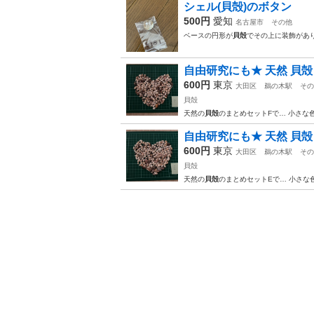
シェル(貝殻)のボタン
500円
愛知
名古屋市
その他
ベースの円形が
貝殻
でその上に装飾があ
自由研究にも★ 天然 貝殻 
600円
東京
大田区
鵜の木駅
その
貝殻
天然の
貝殻
のまとめセットFで… 小さな
自由研究にも★ 天然 貝殻 
600円
東京
大田区
鵜の木駅
その
貝殻
天然の
貝殻
のまとめセットEで… 小さな