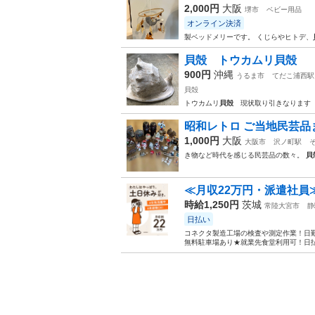
2,000円
大阪
堺市
ベビー用品
オンライン決済
製ベッドメリーです。 くじらやヒトデ、
貝殻 トウカムリ貝殻
900円
沖縄
うるま市
てだこ浦西駅
貝殻
トウカムリ
貝殻
現状取り引きなります
昭和レトロ ご当地民芸品ま
1,000円
大阪
大阪市
沢ノ町駅
き物など時代を感じる民芸品の数々。
貝
≪月収22万円・派遣社員
時給1,250円
茨城
常陸大宮市
静
日払い
コネクタ製造工場の検査や測定作業！日勤
無料駐車場あり★就業先食堂利用可！日払