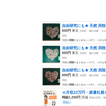
自由研究にも★ 天然 貝殻 
600円
東京
大田区
鵜の木駅
その
貝殻
天然の
貝殻
のまとめセットDで… 小さな
自由研究にも★ 天然 貝殻 
600円
東京
大田区
鵜の木駅
その
貝殻
天然の
貝殻
のまとめセットCで… 小さな
自由研究にも★ 天然 貝殻 
600円
東京
大田区
鵜の木駅
その
貝殻
天然の
貝殻
のまとめセットBで… 小さな
≪月収22万円・派遣社員
時給1,250円
茨城
常陸大宮市
静
日払い