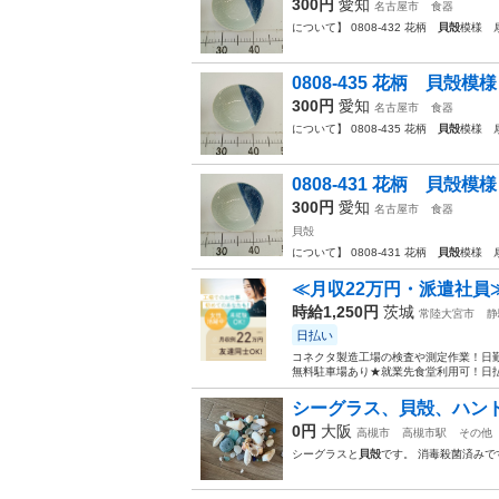
300円
愛知
名古屋市
食器
について】 0808-432 花柄
貝殻
模様 
0808-435 花柄 貝殻
300円
愛知
名古屋市
食器
について】 0808-435 花柄
貝殻
模様 
0808-431 花柄 貝殻
300円
愛知
名古屋市
食器
貝殻
について】 0808-431 花柄
貝殻
模様 
≪月収22万円・派遣社員
時給1,250円
茨城
常陸大宮市
静
日払い
コネクタ製造工場の検査や測定作業！日勤
無料駐車場あり★就業先食堂利用可！日払
シーグラス、貝殻、ハン
0円
大阪
高槻市
高槻市駅
その他
シーグラスと
貝殻
です。 消毒殺菌済みで