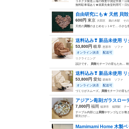
コネクタ製造工場の検査や測定作業！日勤
無料駐車場あり★就業先食堂利用可！日払
自由研究にも★ 天然 貝殻 
600円
東京
大田区
鵜の木駅
その
天然の
貝殻
のまとめセットAで… 小さな
送料込み❣ 新品未使用 リ
53,800円
岐阜
恵那市
ソファ
オンライン決済
配送可
リクライニング
設計です。
貝殻
モチーフの背もたれ… 
送料込み❣ 新品未使用 リ
53,800円
愛知
碧南市
ソファ
オンライン決済
配送可
づくりがスムーズ。
貝殻
モチーフの背も
アジアン彫刻ガラスローテ
7,000円
福岡
福津市
福間駅
テ
テーブル内部には
貝殻
やサンゴなどが敷
部欠けが…
Mamimami Home 