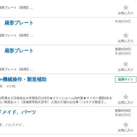
扇形プレート 【状態】…
お気に入り
作成8月8日
模様 扇形プレート
扇形プレート 【状態】…
お気に入り
更新8月8日
模様 扇形プレート
作成8月8日
扇形プレート 【状態】…
お気に入り
≫機械操作・製造補助
提携サイト
駅
その他
専属＆土日祝休み＆年間休日128日★クリーンルーム内作業★マイカー通勤OK＆
い制度あり！《茨城県常陸大宮市》 人気の工場のお仕事 ◇コネクタ製造工...
お気に入り
更新8月8日
ドメイド、パーツ
作成8月8日
す。 ハンドメイ…
お気に入り