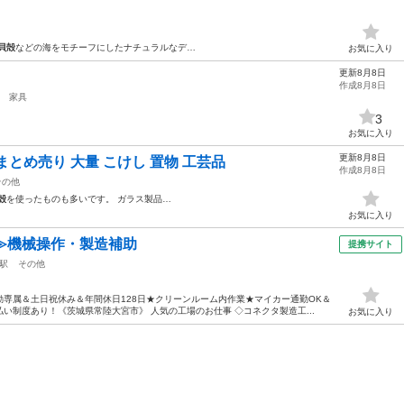
貝殻
などの海をモチーフにしたナチュラルなデ…
お気に入り
更新8月8日
作成8月8日
家具
3
お気に入り
更新8月8日
とめ売り 大量 こけし 置物 工芸品
作成8月8日
その他
殻
を使ったものも多いです。 ガラス製品…
お気に入り
≫機械操作・製造補助
提携サイト
駅
その他
専属＆土日祝休み＆年間休日128日★クリーンルーム内作業★マイカー通勤OK＆
い制度あり！《茨城県常陸大宮市》 人気の工場のお仕事 ◇コネクタ製造工...
お気に入り