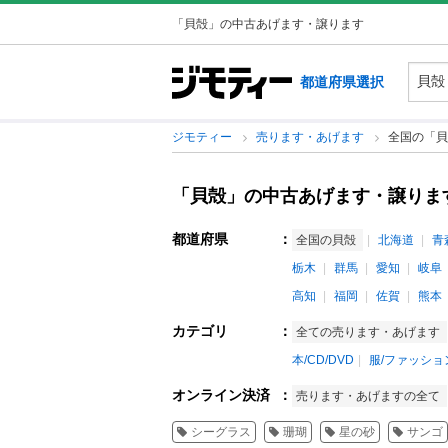
「貝殻」の中古あげます・譲ります
都道府県選択
ジモティー
売ります・あげます
全国の「貝
「貝殻」の中古あげます・譲りま
都道府県
：
全国の貝殻
北海道
青
栃木
群馬
愛知
岐阜
高知
福岡
佐賀
熊本
カテゴリ
：
全ての売ります・あげます
本/CD/DVD
服/ファッショ
オンライン決済
：
売ります・あげますの全て
シーグラス
珊瑚
星の砂
サンゴ