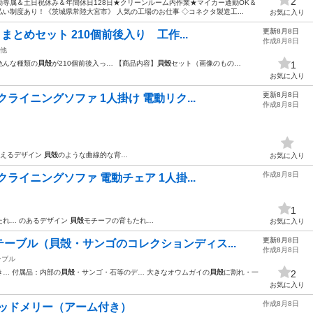
2
専属＆土日祝休み＆年間休日128日★クリーンルーム内作業★マイカー通勤OK＆
い制度あり！《茨城県常陸大宮市》 人気の工場のお仕事 ◇コネクタ製造工...
お気に入り
更新8月8日
まとめセット 210個前後入り 工作...
作成8月8日
他
色んな種類の
貝殻
が210個前後入っ… 【商品内容】
貝殻
セット（画像のもの…
1
お気に入り
更新8月8日
クライニングソファ 1人掛け 電動リク...
作成8月8日
映えるデザイン
貝殻
のような曲線的な背…
お気に入り
作成8月8日
クライニングソファ 電動チェア 1人掛...
1
たれ… のあるデザイン
貝殻
モチーフの背もたれ…
お気に入り
更新8月8日
ーブル（貝殻・サンゴのコレクションディス...
作成8月8日
ーブル
き… 付属品：内部の
貝殻
・サンゴ・石等のデ… 大きなオウムガイの
貝殻
に割れ・一
2
お気に入り
作成8月8日
木製ベッドメリー（アーム付き）