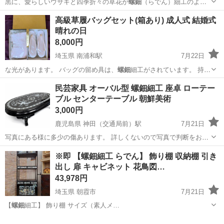
黒に、愛らしいウサギと四季折々の草花が
螺鈿
（らでん）細工のよう
に美しく描かれた、…
茨城
水戸市
水戸駅
インテリア雑貨/小物
オルゴール
高級草履バッグセット(箱あり) 成人式 結婚式
晴れの日
8,000円
埼玉県 南浦和駅
7月22日
な光があります。 バッグの留め具は、
螺鈿
細工がされています。 持ち
手はバッグ…
埼玉
さいたま市
南浦和駅
靴
成人式
民芸家具 オーバル型 螺鈿細工 座卓 ローテー
ブル センターテーブル 朝鮮美術
3,000円
鹿児島県 神田（交通局前）駅
7月21日
写真にある様に多少の傷あります。 詳しくないので写真で判断をお願
いいたします🙏 長さ136cm 幅82cm 高さ37cm
鹿児島
鹿児島市
神田（交通局前）駅
テーブル
螺鈿
※即 【螺鈿細工 らでん】 飾り棚 収納棚 引き
出し 扉 キャビネット 花鳥図…
43,978円
埼玉県 朝霞市
7月21日
【
螺鈿
細工】 飾り棚 サイズ（素人メ…
埼玉
朝霞市
収納家具
螺鈿