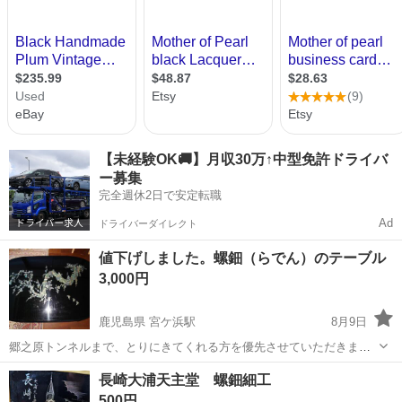
【未経験OK🚚】月収30万↑中型免許ドライバ
ー募集
完全週休2日で安定転職
Ad
ドライバーダイレクト
値下げしました。螺鈿（らでん）のテーブル
3,000円
鹿児島県 宮ケ浜駅
8月9日
郷之原トンネルまで、とりにきてくれる方を優先させていただきま
す。 よろしくおねがいします。
鹿児島
鹿屋市
宮ケ浜駅
テーブル
螺鈿
長崎大浦天主堂 螺鈿細工
500円