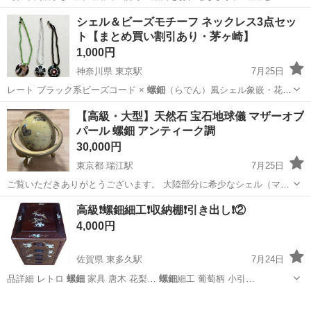
用される車両や歩行者の方が安全に安心して通行するために適切に誘
アルバイト・パート
シェル＆ビーズモチーフ ネックレス3点セッ
導してください。 勤務地へは直行直帰OKです! <未経験でも安心!!> 丁
ト【まとめ買い割引あり・茅ヶ崎】
寧な研修20hで基本的な知識を...
1,000円
神奈川県 東京駅
7月25日
レート ​ブラック系ビーズコード ×
螺鈿
（らでん）風シェル象嵌・花柄
ブラックプ…
神奈川
茅ヶ崎市
東京駅
アクセサリー
アジアン
【高級・大型】天然石 宝石地球儀 マザーオブ
パール 螺鈿 アンティーク調
30,000円
東京都 瑞江駅
7月25日
ご覧いただきありがとうございます。 大陸部分に希少なシェル（マザ
ーオブパール・真珠貝）や様々な天然石が一つ一つ丁寧にカットさ
東京
江戸川区
瑞江駅
その他
地球儀
高級❗螺鈿細工❗収納棚❗引き出し❗②
れ、手作業で貼り合わせて作られた豪華な宝石地球儀です。 海の部分
4,000円
にはパールの粉末が使用されており、光...
佐賀県 東多久駅
7月24日
品詳細 レトロ
螺鈿
家具 唐木 花梨…
螺鈿
細工 葡萄柄 小引…
佐賀
小城市
東多久駅
インテリア雑貨/小物
螺鈿