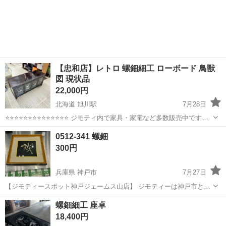
【忠和店】レトロ 螺鈿細工 ローボード 鳥獣
図 現状品
22,000円
北海道 旭川駅
7月28日
⭐⭐⭐⭐⭐⭐⭐⭐⭐⭐⭐⭐⭐⭐ ジモティ内で家具・家電など多数販売中です
⭐⭐⭐⭐⭐⭐⭐⭐⭐⭐⭐⭐⭐⭐ 【商品説明】 サイズ(約)幅100ｃｍ 奥行36ｃｍ
北海道
旭川市
旭川駅
収納家具
螺鈿
0512-341 螺鈿
高41ｃｍ 中古品の為、キズ汚れありま...
300円
兵庫県 神戸市
7月27日
【ジモティースポット神戸ジェームス山店】 ジモティーは神戸市と連
携して、まだ使えるもののリユースに取り組んでいます。 【サイズ】
兵庫
神戸市
スポーツ
リユース
螺鈿細工 座卓
詳細は現地でご確認ください 【状態】 ・使用に伴う多少のスレ、キ...
18,400円