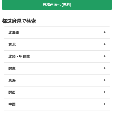
投稿画面へ (無料)
都道府県で検索
北海道
東北
北陸・甲信越
関東
東海
関西
中国