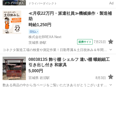
Ad
ドライバーダイレクト
≪月収22万円・派遣社員≫機械操作・製造補
助
時給1,250円
日払い
株式会社BREXA Next
7月21日
提携サイト
茨城県 静駅
コネクタ製造工場の検査や測定作業！日勤専属＆土日祝休み＆年間休
日128日★クリーンルーム内作業★マイカー通勤OK＆無料駐車場あり
茨城
常陸大宮市
静駅
その他
0803813S 飾り棚 シェルフ 違い棚 螺鈿細工
★就業先食堂利用可！日払い制度あり！《茨城県常陸大宮市》 人気の
引き出し付き 和家具
工場のお仕事 ◇コネクタ製造工...
5,000円
宮城県 岩沼駅
8月3日
数ある商品の中から当ページをご覧いただきありがとうございます。
当店は古物商許可を取得し、店頭買取・出張買取・法人買取等で仕入
宮城
岩沼市
岩沼駅
収納家具
れた商品を販売しております。 ご不明な点がございましたらお気軽に
ご質問ください。 ■商品情報 □...