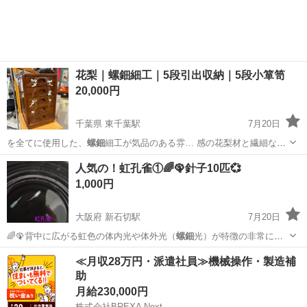
花梨｜螺鈿細工｜5段引出収納｜5段小箪笥
20,000円
千葉県 東千葉駅
7月20日
を全てに使用した、
螺鈿
細工が気品のある雰… 感の花梨材と繊細な
螺
鈿
細工は、上品で洗練…
千葉
千葉市
東千葉駅
収納家具
花梨
人気の！虹孔雀①🌈🦚針子10匹💞
1,000円
大阪府 新石切駅
7月20日
🌈🦚背中に広がる虹色の体内光や体外光（
螺鈿
光）が特徴の非常に美
しい改良メダカです…
大阪
東大阪市
新石切駅
その他
孔雀
≪月収28万円・派遣社員≫機械操作・製造補
助
月給230,000円
株式会社BREXA Next