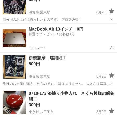
滋賀県 栗東駅
8月9日
自分用のお土産に購入したものです。 プロフ必読！
滋賀
草津市
栗東駅
その他
螺鈿
MacBook Air 13インチ 0円
抽選でプレゼント！応募は1分
Ad
くらしノート
伊勢志摩 螺鈿細工
500円
滋賀県 栗東駅
8月9日
旅行のお土産に購入したものです。 箱はありません。 大きさは写真3
で確認してください。 プロフ必読！
滋賀
草津市
栗東駅
その他
螺鈿
0710-173 漆塗り小物入れ さくら模様の螺鈿
細工
300円
東京都 八王子市
8月9日