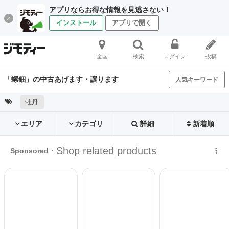
アプリならお得な情報を見逃さない！
インストール
アプリで開く
全国
検索
ログイン
投稿
「螺鈿」の中古あげます・譲ります
人気キーワード
牡丹
エリア
カテゴリ
詳細
新着順