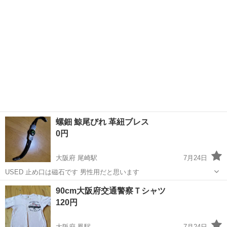
螺鈿 鯨尾びれ 革紐ブレス
0円
大阪府 尾崎駅
7月24日
USED 止め口は磁石です 男性用だと思います
大阪
阪南市
尾崎駅
その他
螺鈿
90cm大阪府交通警察Ｔシャツ
120円
大阪府 鳳駅
7月24日