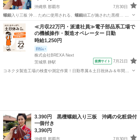
沖縄県 那覇市
7月30日
螺鈿
入り三板 沖… ために使用される、
螺鈿
細工が施された黒檀… 檀 -
装飾:
螺鈿
細工（花柄） -… 楽しもう! 黒檀
螺鈿
入り三板 高級材で…
沖縄
那覇市
打楽器、ドラム
≪月収22万円・派遣社員≫電子部品系工場で
の機械操作・製造オペレーター 日勤
時給1,250円
日払い
株式会社BREXA Next
7月21日
提携サイト
茨城県 静駅
コネクタ製造工場の検査や測定作業！日勤専属＆土日祝休み＆年間休
日128日★クリーンルーム内作業★マイカー通勤OK＆無料駐車場あり
茨城
常陸大宮市
静駅
その他
★就業先食堂利用可！日払い制度あり！《茨城県常陸大宮市》 人気の
工場のお仕事 ◇コネクタ製造工...
3.390円 黒檀螺鈿入り三板 沖縄の化粧袋付
一個付き
3,390円
沖縄県 那覇市
7月30日