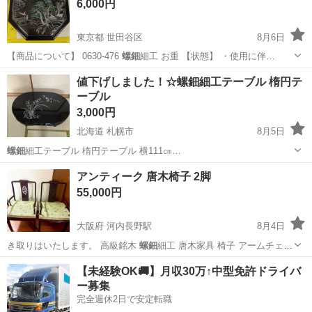
6,000円
東京都 世田谷区
8月6日
【商品について】 0630-476
螺鈿
細工 お重 【状態】 ・使用に伴…
東京
世田谷区
インテリア雑貨/小物
リユース
値下げしました！☆螺鈿細工テーブル 楕円テ
ーブル
3,000円
北海道 札幌市
8月5日
螺鈿
細工テーブル 楕円テーブル 横111㎝…
北海道
札幌市
テーブル
螺鈿
アンティーク 唐木椅子 2脚
55,000円
大阪府 河内長野駅
8月4日
き取りはいたします。 高級銘木
螺鈿
細工 唐木家具 椅子 アームチェア
透…
大阪
河内長野市
河内長野駅
椅子
アンティーク
【未経験OK🚚】月収30万↑中型免許ドライバ
ー募集
完全週休2日で安定転職