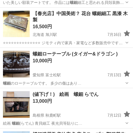
いた美しい額装アートです。 作品には
螺鈿
細工と思われる貝殻装飾が
施されており、…
和歌山
海草郡
貴志駅
インテリア雑貨/小物
額装
【春光店】中国美術？ 花台 螺鈿細工 黒漆 木
製
16,500円
北海道 旭川駅
7月16日
⭐⭐⭐⭐⭐⭐⭐⭐⭐⭐⭐⭐⭐⭐ ジモティ内で家具・家電など多数販売中です
⭐⭐⭐⭐⭐⭐⭐⭐⭐⭐⭐⭐⭐⭐ 【商品説明】 幅70cm×奥行40cm×高20cm 中古
北海道
旭川市
旭川駅
その他
螺鈿
螺鈿ローテーブル (タイガー&ドラゴン )
品の為、キズ、汚れ等ありますが、 ...
10,000円
愛知県 富士松駅
7月13日
螺鈿
のローテーブルです。 多少の傷はあり…
愛知
刈谷市
富士松駅
テーブル
骨董
(値下げ！) 絵画 螺鈿 らでん
13,000円
島根県 秋鹿町駅
7月12日
絵画
螺鈿
(らでん) 青貝細工 夜光貝等貼りに…
島根
松江市
秋鹿町駅
インテリア雑貨/小物
螺鈿