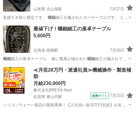
山形県 北山形駅
7月27日
直接引き取り限定です。
螺鈿
細工が施されたローテーブルです。 と
こ…
山形
山形市
北山形駅
テーブル
螺鈿
最値下げ！螺鈿細工の座卓テーブル
5,600円
北海道 稲穂駅
7月26日
螺鈿
細工の座卓テーブル… 板に鳳凰が描かれた
螺鈿
細工が施されてい
ま… 家具です。 脚にも
螺鈿
細工の装飾が見られ…
北海道
札幌市
稲穂駅
テーブル
螺鈿
≪月収28万円・派遣社員≫機械操作・製造補
助
月給230,000円
株式会社BREXA Next
7月21日
提携サイト
佐賀県 東山代駅
シリコンウェーハ製品の製造業務！【入社祝い金10万円支給】お友達
やカップルとの応募OK◎年間休日129日＆休出なしでプライベート充
佐賀
伊万里市
東山代駅
その他
実♪業務はクリーンルームで快適作業◎自社正社員登用制度あり★1食
300円～の格安食堂あり！《佐...