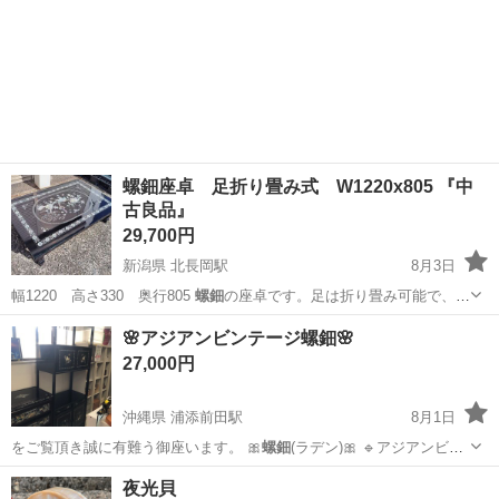
螺鈿座卓 足折り畳み式 W1220x805 『中
古良品』
29,700円
新潟県 北長岡駅
8月3日
幅1220 高さ330 奥行805
螺鈿
の座卓です。足は折り畳み可能で、本
体も…
新潟
長岡市
北長岡駅
テーブル
🌸アジアンビンテージ螺鈿🌸
27,000円
沖縄県 浦添前田駅
8月1日
をご覧頂き誠に有難う御座います。 🎀
螺鈿
(ラデン)🎀 🔹アジアンビン
テージ …
沖縄
宜野湾市
浦添前田駅
家具
螺鈿
夜光貝