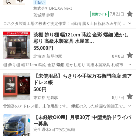
日払い
株式会社BREXA Next
7月21日
提携サイト
茨城県 静駅
コネクタ製造工場の検査や測定作業！日勤専属＆土日祝休み＆年間休
日128日★クリーンルーム内作業★マイカー通勤OK＆無料駐車場あり
茨城
常陸大宮市
静駅
その他
茶棚 飾り棚 幅121cm 蒔絵 金彩 螺鈿 透かし
★就業先食堂利用可！日払い制度あり！《茨城県常陸大宮市》 人気の
彫り 高級木製家具 水屋箪…
工場のお仕事 ◇コネクタ製造工...
55,000円
北海道 新琴似駅
8月8日
棚 飾り棚 幅121cm 蒔絵 金彩
螺鈿
透かし彫り 高級木製家具 札幌市
…
北海道
札幌市
新琴似駅
収納家具
茶棚
【未使用品】ちきりや手塚万右衛門商店 漆ア
ドレス帳
500円
東京都 池袋駅
8月7日
曽漆器のアドレス帳、未使用品です。
螺鈿
の入った綺麗な漆細工で
す。 箱入り未…
東京
豊島区
池袋駅
手帳
商店
【未経験OK🚚】月収30万↑中型免許ドライバ
ー募集
完全週休2日で安定転職