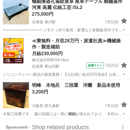
螺鈿漆器孔雀紋座卓 座卓テーブル 鄭鐘基作
河東 高麗 伝統工芸 /SL2
275,000円
北海道 旭川駅
7月12日
⭐⭐⭐⭐⭐⭐⭐⭐⭐⭐⭐⭐⭐⭐⭐ ジモティ内で家具・家電など多数販売中です
⭐⭐⭐⭐⭐⭐⭐⭐⭐⭐⭐⭐⭐⭐⭐ 【商品説明】 サイズ(約)幅180㎝ 奥行90㎝ 高
北海道
旭川市
旭川駅
テーブル
孔雀
≪寮無料・月収28万円・派遣社員≫機械操
37㎝ 中古品の為、キズ汚れなどあり...
作・製造補助
月給230,000円
株式会社BREXA Next
7月21日
提携サイト
佐賀県 東山代駅
シリコンウェーハ製品の製造業務！【入社祝い金10万円支給】お友達
やカップルとの応募OK◎年間休日129日＆休出なしでプライベート充
佐賀
伊万里市
東山代駅
その他
明峰 木地呂 三段重 洋蘭 新品未使用
実♪業務はクリーンルームで快適作業◎自社正社員登用制度あり★1食
3,200円
300円～の格安食堂あり！《佐...
大阪府 西九条駅
7月11日
木製三段重です。 蓋の花柄には一部に
螺鈿
が使われており、 木目から
見て、木地…
大阪
大阪市
西九条駅
家庭用品
洋蘭