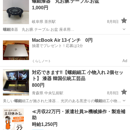
螺鈿漆器 丸お膳.テーブル.お盆
1,000円
岐阜県 茶所駅
8月8日
螺鈿
漆器 丸お膳.テーブル.お盆 座卓用…
岐阜
岐阜市
茶所駅
テーブル
MacBook Air 13インチ 0円
抽選でプレゼント！応募は1分
Ad
くらしノート
対応できます‼️【螺鈿細工 小物入れ 2個セッ
ト】 漆器 韓国伝統工芸品
800円
青森県 中央弘前駅
8月8日
美しい
螺鈿
細工が施された漆器… 光沢のある黒塗りの
螺鈿
細工小物入
れ2個セ… に旅行にいった時に
螺鈿
細工が気に入って、… 【素材】漆
青森
弘前市
中央弘前駅
その他
≪月収22万円・派遣社員≫機械操作・製造補
器、貝（
螺鈿
） 【状態】目立っ…
助
時給1,250円