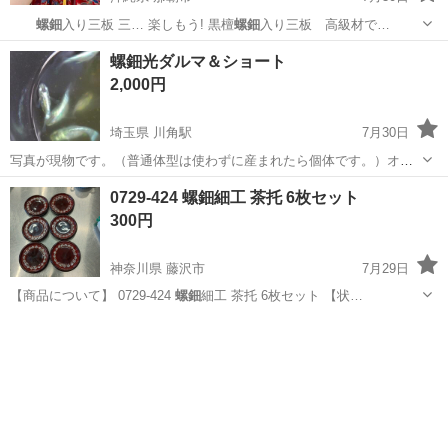
螺鈿
入り三板 三… 楽しもう! 黒檀
螺鈿
入り三板 高級材で…
沖縄
那覇市
打楽器、ドラム
螺鈿光ダルマ＆ショート
2,000円
埼玉県 川角駅
7月30日
写真が現物です。（普通体型は使わずに産まれたら個体です。）オス
が1か2匹です。希望であれば普通体型のオス1匹+でお渡し致します。
埼玉
入間郡
川角駅
その他
0729-424 螺鈿細工 茶托 6枚セット
300円
神奈川県 藤沢市
7月29日
【商品について】 0729-424
螺鈿
細工 茶托 6枚セット 【状…
神奈川
藤沢市
食器
螺鈿