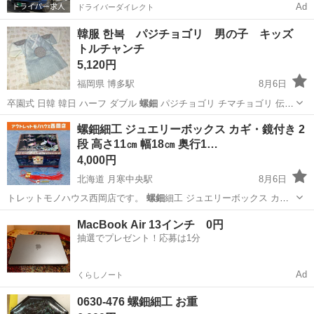
Ad
ドライバーダイレクト
韓服 한복 パジチョゴリ 男の子 キッズ
トルチャンチ
5,120円
福岡県 博多駅
8月6日
卒園式 日韓 韓日 ハーフ ダブル
螺鈿
パジチョゴリ チマチョゴリ 伝統
韓…
福岡
福岡市
博多駅
ベビー用品
韓服
螺鈿細工 ジュエリーボックス カギ・鏡付き 2
段 高さ11㎝ 幅18㎝ 奥行1…
4,000円
北海道 月寒中央駅
8月6日
トレットモノハウス西岡店です。
螺鈿
細工 ジュエリーボックス カ
ギ・鏡付き…
北海道
札幌市
月寒中央駅
インテリア雑貨/小物
MacBook Air 13インチ 0円
抽選でプレゼント！応募は1分
Ad
くらしノート
0630-476 螺鈿細工 お重