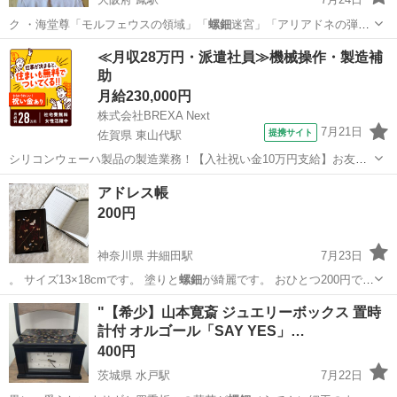
ク ・海堂尊「モルフェウスの領域」「
螺鈿
迷宮」「アリアドネの弾丸
上下」 ・…
大阪
堺市
鳳駅
キッズ用品
パトカー
≪月収28万円・派遣社員≫機械操作・製造補
助
月給230,000円
株式会社BREXA Next
7月21日
提携サイト
佐賀県 東山代駅
シリコンウェーハ製品の製造業務！【入社祝い金10万円支給】お友達
やカップルとの応募OK◎年間休日129日＆休出なしでプライベート充
佐賀
伊万里市
東山代駅
その他
アドレス帳
実♪業務はクリーンルームで快適作業◎自社正社員登用制度あり★1食
200円
300円～の格安食堂あり！《佐...
神奈川県 井細田駅
7月23日
。 サイズ13×18cmです。 塗りと
螺鈿
が綺麗です。 おひとつ200円で
す。 …
神奈川
小田原市
井細田駅
その他
螺鈿
"【希少】山本寛斎 ジュエリーボックス 置時
計付 オルゴール「SAY YES」…
400円
茨城県 水戸駅
7月22日