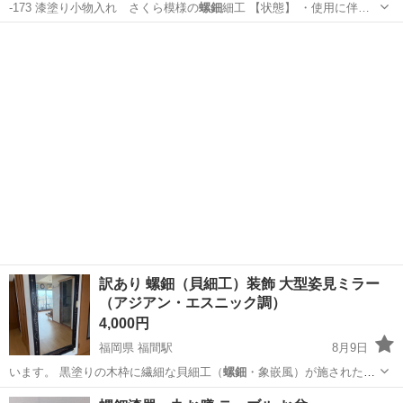
-173 漆塗り小物入れ さくら模様の
螺鈿
細工 【状態】 ・使用に伴…
東京
八王子市
インテリア雑貨/小物
螺鈿
訳あり 螺鈿（貝細工）装飾 大型姿見ミラー
（アジアン・エスニック調）
4,000円
福岡県 福間駅
8月9日
います。 黒塗りの木枠に繊細な貝細工（
螺鈿
・象嵌風）が施された、
存在感のある大型…
福岡
福津市
福間駅
ミラー/鏡
螺鈿