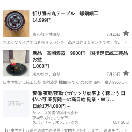
折り畳み丸テーブル 螺鈿細工
14,999円
東京都 大井町駅
7月26日
大まかなサイズでは直径４５センチ、高さは約１５センチです。宜し
くお願い致します。
東京
品川区
大井町駅
テーブル
螺鈿
新品 高岡漆器 9900円 国指定伝統工芸品
お盆
1,000円
東京都 氷川台駅
7月26日
日本国指定伝統工芸品 高岡漆器
螺鈿
(らでん)のお盆 価格 税込9900…
東京
練馬区
氷川台駅
食器
お盆
警備 夜勤/夜勤でガッツリ効率よく稼ごう 日
払い可 業界随一の高日給 副業・Wワ…
日給1万4,000円～
サンエス警備保障株式会社
茨城県 ひたちなか市
スポンサー：求人ボックス
05月26日
【仕事内容】歩道や道路での誘導・案内をお任せします。 道路をご利