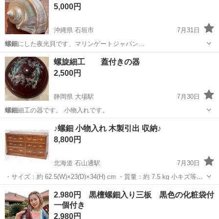
5,000円
沖縄県 石垣市
7月31日
螺鈿
にした夜光貝です、マリンゲートジャパン…
沖縄
石垣市
その他
螺旋細工 蓋付きの器
2,500円
静岡県 大場駅
7月30日
螺鈿
細工の器です。 小物入れです。
静岡
田方郡
大場駅
食器
螺鈿
♪螺鈿 小物入れ 木製引出 収納♪
8,800円
北海道 石山通駅
7月30日
・サイズ：約 62.5(W)×23(D)×34(H) cm ・質量：約 7.5 kg 小キズ等あ
ります。 金額は税込です。 お支払いは現金のみとなります。 札幌市
北海道
札幌市
石山通駅
収納家具
2.980円 黒檀螺鈿入り三板 黒色の化粧袋付
中央区のリサイクルショップです。（住所は...
一個付き
2,980円