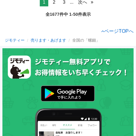
1
2
3
...
次へ
全1677件中 1-50件表示
ページTOPへ
ジモティー
売ります・あげます
全国の「螺鈿」