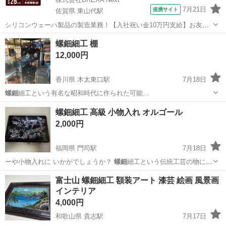
7月21日
提携サイト
佐賀県 東山代駅
シリコンウェーハ製品の製造業務！【入社祝い金10万円支給】お友達
やカップルとの応募OK◎年間休日129日＆休出なしでプライベート充
佐賀
伊万里市
東山代駅
その他
螺鈿細工 棚
実♪業務はクリーンルームで快適作業◎自社正社員登用制度あり★1食
12,000円
300円～の格安食堂あり！《佐...
香川県 木太東口駅
7月18日
螺鈿
細工という有名な昭和時代に作られた可能…
香川
高松市
木太東口駅
その他
螺鈿細工 高級 小物入れ オルゴール
2,000円
福岡県 門司駅
7月18日
ーや小物入れに いかがでしょうか？
螺鈿
細工という伝統工芸の物にな
るようです。…
福岡
北九州市
門司駅
その他
螺鈿
富士山 螺鈿細工 額装アート 漆芸 絵画 風景画
インテリア
4,000円
和歌山県 貴志駅
7月17日