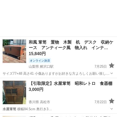
和風 箪笥 置物 木製 机 デスク 収納ケ
ース アンティーク風 物入れ インテ…
15,840円
オンライン決済
山梨県 鰍沢口駅
7月25日
サイズ77×48 高さ41 小傷ありますがお好きな方よろしくお願い致しま
す。 オンライン決済も可能 現金も可能 山梨県のお近くならお届けし
山梨
南巨摩郡
鰍沢口駅
収納家具
【引取限定】水屋箪笥 昭和レトロ 食器棚
ます 送料無料
3,000円
香川県 高松市
7月22日
水屋箪笥
横幅84.5cm 奥行き3…
香川
高松市
収納家具
水屋箪笥