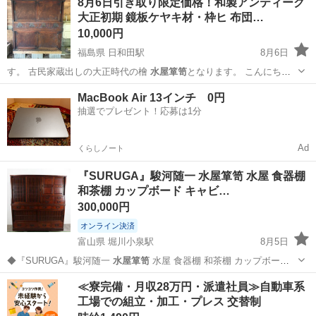
8月6日引き取り限定価格！和製アンティーク
大正初期 鏡板ケヤキ材・枠ヒ 布団…
10,000円
福島県 日和田駅
8月6日
す。 古民家蔵出しの大正時代の檜
水屋箪笥
となります。 こんにち
は。お問い合…
福島
郡山市
日和田駅
収納家具
ケヤキ
MacBook Air 13インチ 0円
抽選でプレゼント！応募は1分
Ad
くらしノート
『SURUGA』駿河随一 水屋箪笥 水屋 食器棚
和茶棚 カップボード キャビ…
300,000円
オンライン決済
富山県 堀川小泉駅
8月5日
◆『SURUGA』駿河随一
水屋箪笥
水屋 食器棚 和茶棚 カップボー
ド…
富山
富山市
堀川小泉駅
収納家具
水屋箪笥
≪寮完備・月収28万円・派遣社員≫自動車系
工場での組立・加工・プレス 交替制