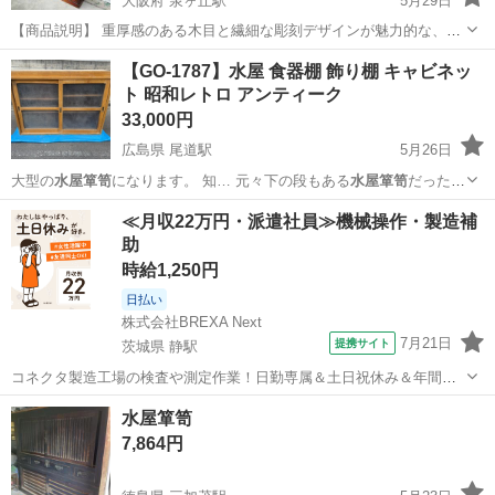
大阪府 泉ヶ丘駅
5月29日
【商品説明】 重厚感のある木目と繊細な彫刻デザインが魅力的な、和
風茶棚・飾り棚です。 上段・中段には飾り棚スペースを備えており、
大阪
堺市
泉ヶ丘駅
収納家具
茶棚
【GO-1787】水屋 食器棚 飾り棚 キャビネッ
茶器や置物、小物などを美しくディスプレイできます。 扉部分には花
ト 昭和レトロ アンティーク
柄の彫刻が施され、和の...
33,000円
広島県 尾道駅
5月26日
大型の
水屋箪笥
になります。 知… 元々下の段もある
水屋箪笥
だったの
ですが、…
広島
尾道市
尾道駅
収納家具
水屋箪笥
≪月収22万円・派遣社員≫機械操作・製造補
助
時給1,250円
日払い
株式会社BREXA Next
7月21日
提携サイト
茨城県 静駅
コネクタ製造工場の検査や測定作業！日勤専属＆土日祝休み＆年間休
日128日★クリーンルーム内作業★マイカー通勤OK＆無料駐車場あり
茨城
常陸大宮市
静駅
その他
水屋箪笥
★就業先食堂利用可！日払い制度あり！《茨城県常陸大宮市》 人気の
7,864円
工場のお仕事 ◇コネクタ製造工...