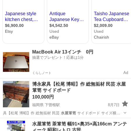
MacBook Air 13インチ 0円
抽選でプレゼント！応募は1分
Ad
くらしノート
博永家具【松尾 博昭】作 総無垢材 民芸 水屋
箪笥 サイドボード
100,000円
福岡県 下曽根駅
8月7日
具【松尾 博昭】作 総無垢材 民芸
水屋箪笥
サイドボード サイズ横幅
1500…
福岡
北九州市
下曽根駅
収納家具
水屋箪笥
水屋箪笥 茶箪笥 幅91×奥35×高166cm アンテ
ィーク 昭和レトロ 古民…