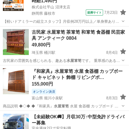
時給1,490円
株式会社平山 沼津支店
7月23日
提携サイト
静岡県 藤枝市
【軽いドアミラーの組立スタッフ】月収例28万円以上／単身寮あり／
年間休日121日／初めてさんも安心のカンタン作業 【未経験歓迎】軽
静岡
藤枝市
その他
古民家 水屋箪笥 茶箪笥 和箪笥 食器棚 民芸家
いドアミラーの組立スタッフ｜新設のキレイな工場◎男女活躍中！ 大
具 アンティーク 0804
手自動車部品メーカーの新設工...
49,800円
埼玉県 桶川駅
8月4日
古民家の雰囲気を感じられる、趣ある
水屋箪笥
です。 重厚感のある佇
まいと、…
埼玉
桶川市
桶川駅
収納家具
古民家
『和家具』水屋箪笥 水屋 食器棚 カップボー
ド キャビネット 飾棚 リビングボ…
155,000円
オンライン決済
富山県 堀川小泉駅
8月3日
商品説明 ◆◇◆ ◆『和家具』
水屋箪笥
水屋 食器棚 カップボード キ
ャビ…
富山
富山市
堀川小泉駅
収納家具
【未経験OK🚚】月収30万↑中型免許ドライバ
ー募集
完全週休2日で安定転職