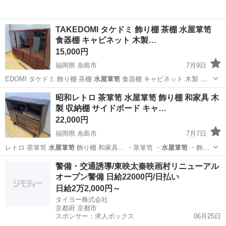
TAKEDOMI タケドミ 飾り棚 茶棚 水屋箪笥
食器棚 キャビネット 木製…
15,000円
福岡県 糸島市
7月9日
EDOMI タケドミ 飾り棚 茶棚
水屋箪笥
食器棚 キャビネット 木製 ガ
ラス…
福岡
糸島市
収納家具
昭和レトロ 茶箪笥 水屋箪笥 飾り棚 和家具 木
製 収納棚 サイドボード キャ…
22,000円
福岡県 糸島市
7月7日
レトロ 茶箪笥
水屋箪笥
飾り棚 和家具… ・茶箪笥 ・
水屋箪笥
・飾り
棚 …
福岡
糸島市
収納家具
警備・交通誘導/東映太秦映画村リニューアル
オープン警備 日給22000円/日払い
日給2万2,000円～
タイヨー株式会社
京都府 京都市
スポンサー：求人ボックス
06月25日