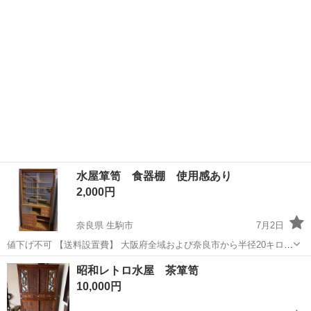
51cm 高172.5cm ガラス戸1枚...
水屋箪笥 食器棚 使用感あり
2,000円
奈良県 生駒市
7月2日
値下げ不可 【送料設置費】 大阪府全域および奈良市から半径20キロ圏
内3000円 奈良市より半径30〜50キロ 5000円 記載にない地域は配送
奈良
生駒市
収納家具
水屋箪笥
昭和レトロ水屋 茶箪笥
対象外 個人配送業者使用 【商品情報】 画像で確認できます。通り
10,000円
各...