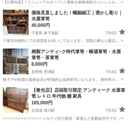
【仕事内容】/ リニューアルオープン! 東映太秦映画村のコンシェルジ
ュ! お仕事内容 リニューアルオープンする東映太秦映画村での 警備ス
アルバイト・パート
価格見直しました！螺鈿細工｜透かし彫り｜
タッフをお願いします! 目指せ!「おもてなし」のできる警備員! 具体的
水屋箪笥
には…? ・出入管理業務...
40,000円
千葉県 東千葉駅
7月6日
千葉市内無料にて出張買取お伺いしております。 買取の事なら愛品館
千葉店へ。 最下段に隠し扉に引き出しがあります。 和家具の渋さとは
千葉
千葉市
東千葉駅
収納家具
螺鈿
桐製アンティ−ク時代箪笥・帳場箪笥・水屋
違う、螺鈿細工のオシャレさがあります。 小傷、使用感有ります。
箪笥・茶箪笥
※2026年4月...
8,000円
長野県 滑津駅
7月4日
格子戸や鉄製の装飾金具が特徴的な収納箪笥になります。 桐特有の変
色や細かなキズ・スレ等が有ります。 引き出し一番下の取手金具があ
長野
佐久市
滑津駅
その他
【春光店】店頭取引限定 アンティーク 水屋箪
りません(引き出しの開閉は出来ます) 幅約120 奥行約38 高さ約
笥 レトロ 年代物 棚 家具
90cm
165,000円
北海道 旭川駅
7月3日
⭐⭐⭐⭐⭐⭐⭐⭐⭐⭐⭐⭐⭐⭐⭐ ジモティ内で家具・家電など多数販売中です
⭐⭐⭐⭐⭐⭐⭐⭐⭐⭐⭐⭐⭐⭐⭐ 【商品説明】 サイズ(約) 幅152cm 奥行
北海道
旭川市
旭川駅
収納家具
水屋箪笥