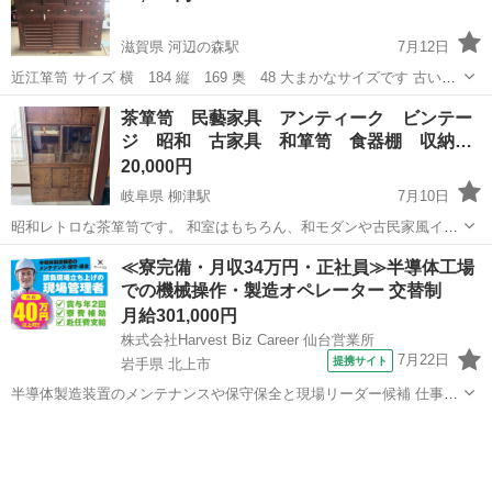
滋賀県 河辺の森駅
7月12日
近江箪笥 サイズ 横 184 縦 169 奥 48 大まかなサイズです 古い物
ですので傷汚れなどはあります。 4枚目の写真のように取っ手の金
滋賀
東近江市
河辺の森駅
収納家具
茶箪笥 民藝家具 アンティーク ビンテー
具？がなくなっている場所があります 東近江市まで引き取り限定でお
ジ 昭和 古家具 和箪笥 食器棚 収納…
願いします。
20,000円
岐阜県 柳津駅
7月10日
昭和レトロな茶箪笥です。 和室はもちろん、和モダンや古民家風イン
テリアにも合うと思います。 上下2段に分かれています。 【サイズ】
岐阜
岐阜市
柳津駅
収納家具
箪笥
≪寮完備・月収34万円・正社員≫半導体工場
高さ 約152.5cm 幅 約97.5cm 奥行 約34.5cm ※素人採寸 【状
での機械操作・製造オペレーター 交替制
態】...
月給301,000円
株式会社Harvest Biz Career 仙台営業所
7月22日
提携サイト
岩手県 北上市
半導体製造装置のメンテナンスや保守保全と現場リーダー候補 仕事内
容 ＼フラッシュメモリの製造を行う工場で半導体製造装置の保守・点
岩手
北上市
その他
検のお仕事／ 【主な業務】 フラッシュメモリなどに使用される「半導
体」。 その半導体を...