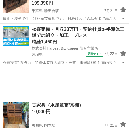
199,990円
千葉県 勝田台駅
7月21日
蟻組・漆塗で仕上げた民芸家具です。 棚板はねじ込みダボで高さの変
更が出来ます。 見えないところまでしっかりと作られたとても品のあ
千葉
八千代市
勝田台駅
収納家具
民芸
≪寮完備・月収33万円・契約社員≫半導体工
る民芸家具です。 扉は車輪が付いていてとてもスムーズに開閉しま
場での組立・加工・プレス
す。 天板...
時給1,450円
株式会社Harvest Biz Career 仙台営業所
7月22日
提携サイト
宮城県
寮費実質1万円台｜半導体装置の組立・検査｜未経験OK 仕事内容 ＼半
導体製造装置の組立・検査スタッフ／ 大手メーカー工場内で、半導体
宮城
その他
をつくるための装置を組み立てる仕事です。 タブレットや図面を確認
しながら、ドライバ...
古家具（水屋箪笥/茶棚）
10,000円
香川県 岡本駅
7月21日