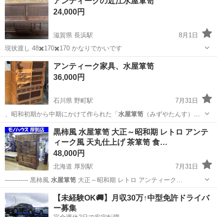
アンティークの近江水屋箪笥
24,000円
滋賀県 長浜駅
8月1日
現状渡し 48✖️170✖️170 かなりでかいです
滋賀
長浜市
長浜駅
その他
水屋箪笥
アンティーク家具、水屋箪笥
36,000円
石川県 野町駅
7月31日
、昭和初期から中期にかけて作られた「
水屋箪笥
（みずやたんす）」
と呼ばれるアンティ…
石川
金沢市
野町駅
収納家具
水屋箪笥
黒柿風 水屋箪笥 大正～昭和期 レトロ アンテ
ィーク風 天丸仕上げ 茶箪笥 食…
48,000円
北海道 厚別駅
7月31日
------------ 黒柿風
水屋箪笥
大正～昭和期 レトロ アンティーク…
北海道
札幌市
厚別駅
収納家具
黒柿
【未経験OK🚚】月収30万↑中型免許ドライバ
ー募集