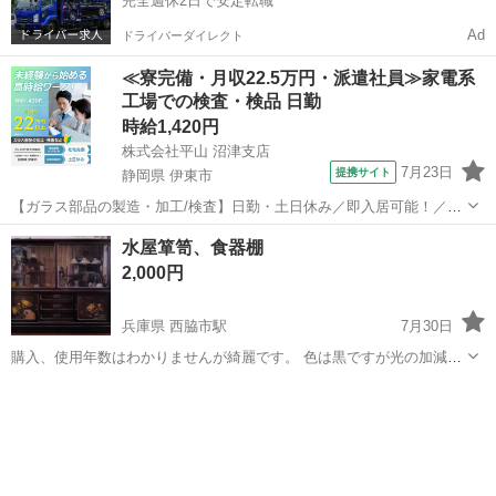
完全週休2日で安定転職
Ad
ドライバーダイレクト
≪寮完備・月収22.5万円・派遣社員≫家電系
工場での検査・検品 日勤
時給1,420円
株式会社平山 沼津支店
7月23日
提携サイト
静岡県 伊東市
【ガラス部品の製造・加工/検査】日勤・土日休み／即入居可能！／伊
豆でのんびりライフ♪ ガラス部品の製造・加工/検査 【株式会社平山で
静岡
伊東市
その他
水屋箪笥、食器棚
の正社員採用（無期雇用派遣）となります】 「2人で同じ職場で働き
2,000円
たい」 「仕事も休みも一...
兵庫県 西脇市駅
7月30日
購入、使用年数はわかりませんが綺麗です。 色は黒ですが光の加減に
よって褐色がかって見えます。 中は空の状態でのお渡しですが、今収
兵庫
西脇市
西脇市駅
収納家具
水屋箪笥
納してある食器類もお譲り希望の方は相談に応じます。 【サイズ】高
さ：100cm、横幅：120c...