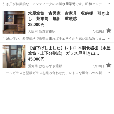
引き戸が特徴的な、アンティークの木製
水屋箪笥
です。昭和アンティ
ークな感じで非常に…
香川
高松市
岡本駅
収納家具
水屋箪笥 古民家 古家具 収納棚 引き出
し 茶箪笥 無垢 重硬感
28,000円
大阪府 新森古市駅
7月19日
引越に伴い、希望価格で販売出来れば手放そうかと思い出品致します
かなり重いです 私1人では無理ですが 引取の方のみとなります 当方、
大阪
大阪市
新森古市駅
インテリア雑貨/小物
【値下げしました】レトロ 木製食器棚（水屋
車ございません 重厚感のある家具が好きで購入しました 桜か、多分欅
箪笥・上下分割式） ガラス戸 引き出…
と...
45,000円
愛知県 はなみずき通駅
7月18日
モールガラスと型板ガラスを組み合わせた、レトロな風合いの木製収
納棚です。 下段の引き戸部分に小さな差し込み型の鍵がついていて、
愛知
長久手市
はなみずき通駅
収納家具
使用できますし、とても味わい深いです。 とても素敵で衝動買いして
しまいましたが、狭い我が家には少し...