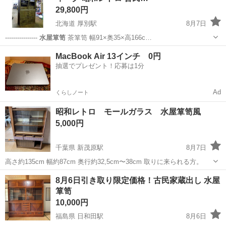
29,800円
北海道 厚別駅
8月7日
----------------
水屋箪笥
茶箪笥 幅91×奥35×高166c…
北海道
札幌市
厚別駅
収納家具
水屋箪笥
MacBook Air 13インチ 0円
抽選でプレゼント！応募は1分
Ad
くらしノート
昭和レトロ モールガラス 水屋箪笥風
5,000円
千葉県 新茂原駅
8月7日
高さ約135cm 幅約87cm 奥行約32,5cm〜38cm 取りに来られる方。
千葉
茂原市
新茂原駅
収納家具
水屋箪笥
8月6日引き取り限定価格！古民家蔵出し 水屋
箪笥
10,000円
福島県 日和田駅
8月6日