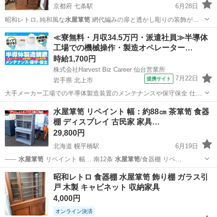
京都府 七条駅
6月28日
昭和レトロ､純和風な
水屋箪笥
網代編みの扉と透かし彫りの装飾が
施…
京都
京都市
七条駅
収納家具
≪寮無料・月収34.5万円・派遣社員≫半導体
工場での機械操作・製造オペレーター…
時給1,700円
株式会社Harvest Biz Career 仙台営業所
7月22日
提携サイト
岩手県 北上市
大手メーカー工場での半導体製造装置のメンテナンスや保守保全 仕事
内容 ＼フラッシュメモリの製造を行う工場で半導体製造装置の保守・
岩手
北上市
その他
水屋箪笥 リペイント 幅：約88㎝ 茶箪笥 食器
点検のお仕事／ 新工場新設に伴い、請負現場の立ち上げを行います！
棚 ディスプレイ 古民家 家具…
※立ち上げ時期目安：2...
29,800円
北海道 幌平橋駅
6月19日
------
水屋箪笥
リペイント 幅… 南12条
水屋箪笥
/食器棚 リペ…
北海道
札幌市
幌平橋駅
収納家具
水屋箪笥
昭和レトロ 食器棚 水屋箪笥 飾り棚 ガラス引
戸 木製 キャビネット 収納家具
4,000円
オンライン決済