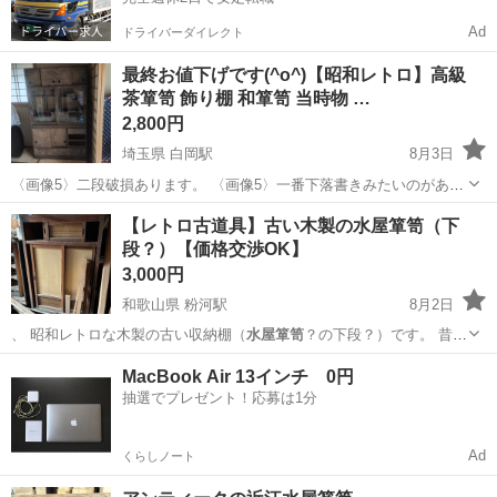
Ad
ドライバーダイレクト
最終お値下げです(^o^)【昭和レトロ】高級
茶箪笥 飾り棚 和箪笥 当時物 …
2,800円
埼玉県 白岡駅
8月3日
〈画像5〉二段破損あります。 〈画像5〉一番下落書きみたいのがあり
ますが引き出しを入れれば画像をみればわかるようにわかりません。
埼玉
白岡市
白岡駅
収納家具
茶箪笥
【レトロ古道具】古い木製の水屋箪笥（下
〈画像4〉引き出しが固く中々あきません。 それ以外は使用には問題
段？）【価格交渉OK】
ありません。 約50年前の職人...
3,000円
和歌山県 粉河駅
8月2日
、 昭和レトロな木製の古い収納棚（
水屋箪笥
？の下段？）です。 昔の
食器棚？で…
和歌山
紀の川市
粉河駅
収納家具
水屋箪笥
MacBook Air 13インチ 0円
抽選でプレゼント！応募は1分
Ad
くらしノート