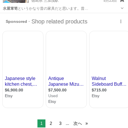
徳島県 三加茂駅
5月23日
水屋箪笥
というかなり昔の家具だと思います。昔…
徳島
三好郡
三加茂駅
収納家具
水屋箪笥
1
2
3
...
次へ