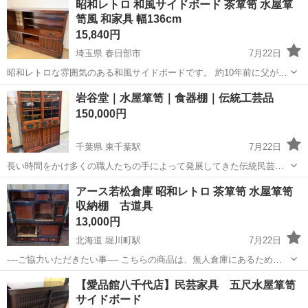
昭和レトロ 和風サイドボード 茶箪笥 水屋箪
笥風 和家具 幅136cm
15,840円
埼玉県 春日部市
7月22日
昭和レトロな雰囲気のある和風サイドボードです。 約10年前に父が勤
めていた会社の社長宅から譲り受け、自宅で大切に保管していまし
埼玉
春日部市
収納家具
岩谷堂｜水屋箪笥｜食器棚｜伝統工芸品
た。 メーカーは**日本家具工業株式会社（静岡県藤枝市）**で、数十
150,000円
年前に製造された家具です。...
千葉県 東千葉駅
7月22日
長い時間をかけ多くの職人たちの手によって発展してきた伝統民芸家
具「岩谷堂箪笥」の食器棚です。 豪華で美しい南部鉄器金具と、艶や
千葉
千葉市
東千葉駅
収納家具
水屋箪笥
アース若松倉庫 昭和レトロ 茶箪笥 水屋箪笥
かで深みのある木色が目を惹く芸術品です。 金具は拭き漆塗りした
収納棚 古道具
「南部鉄器」を使用し重厚感ある造...
13,000円
北海道 堀川町駅
7月22日
----ご協力いただきたい事---- こちらの商品は、無人倉庫にあるため、
アース万代店からの指示により倉庫内にはいることができます。 詳細
北海道
函館市
堀川町駅
収納家具
水屋箪笥
【愛品館八千代店】民芸家具 五尺水屋箪笥
はジモティさんのメッセージのやりとりで、お願いします。 サイズ 幅
サイドボード
約121×奥行4...