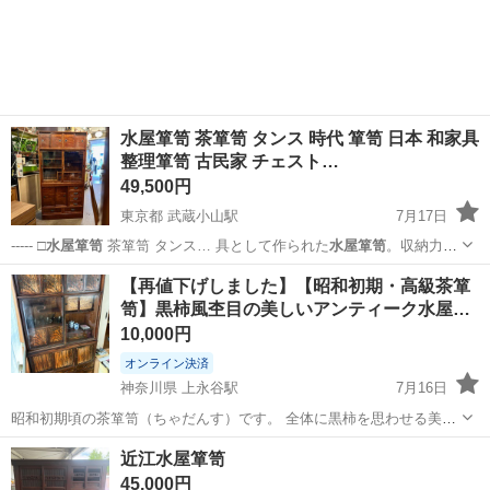
水屋箪笥 茶箪笥 タンス 時代 箪笥 日本 和家具
整理箪笥 古民家 チェスト…
49,500円
東京都 武蔵小山駅
7月17日
----- □
水屋箪笥
茶箪笥 タンス… 具として作られた
水屋箪笥
。収納力と
意匠を…
東京
品川区
武蔵小山駅
収納家具
箪笥
【再値下げしました】【昭和初期・高級茶箪
笥】黒柿風杢目の美しいアンティーク水屋…
10,000円
オンライン決済
神奈川県 上永谷駅
7月16日
昭和初期頃の茶箪笥（ちゃだんす）です。 全体に黒柿を思わせる美し
い杢目が使われており、現在ではなかなか見かけない重厚感と存在感
神奈川
横浜市
上永谷駅
収納家具
黒柿
近江水屋箪笥
があります。 ガラス戸、曲線棚、小引き出し、飾り戸など細部まで凝
45,000円
った造りで、当時の職人技を感じ...