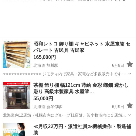
⭐⭐⭐⭐⭐⭐⭐⭐⭐⭐⭐⭐⭐⭐ 【商品説明】 サイズ(約)幅166cm 奥行48cm 高
北海道
旭川市
旭川駅
収納家具
水屋箪笥
174cm 中古品の為、多少のキ...
昭和レトロ 飾り棚 キャビネット 水屋箪笥 セ
パレート 古民具 古民家
165,000円
北海道 旭川駅
6月9日
⭐⭐⭐⭐⭐⭐⭐⭐⭐⭐⭐⭐⭐⭐ ジモティ内で家具・家電など多数販売中です
⭐⭐⭐⭐⭐⭐⭐⭐⭐⭐⭐⭐⭐⭐ 【商品説明】 サイズ(約)幅180cm 奥行34cm
北海道
旭川市
旭川駅
収納家具
水屋箪笥
茶棚 飾り棚 幅121cm 蒔絵 金彩 螺鈿 透かし
高175cm 中古品の為、多少のキ...
彫り 高級木製家具 水屋箪…
55,000円
北海道 新琴似駅
6月9日
北海道内12店舗（札幌市内にグループ11店舗、苫小牧市内に１店舗）
総合リサイクルショップ アウトレットモノハウス屯田店です。 スマホ
北海道
札幌市
新琴似駅
収納家具
茶棚
≪月収22万円・派遣社員≫機械操作・製造補
QRコード決済、クレジットカードをご利用いただけます。 ------------...
助