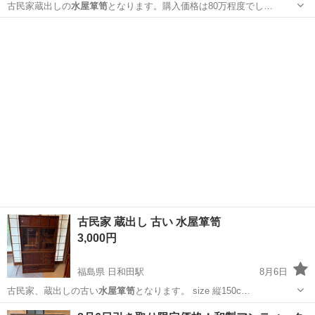
古民家蔵出しの
水屋箪笥
となります。購入価格は80万程度でし…
福島
郡山市
日和田駅
収納家具
水屋箪笥
古民家 蔵出し 古い 水屋箪笥
3,000円
福島県 日和田駅
8月6日
古民家、蔵出しの古い
水屋箪笥
となります。 size 縦150c…
福島
郡山市
日和田駅
収納家具
水屋箪笥