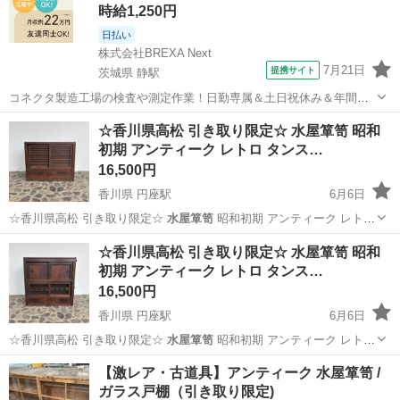
時給1,250円
日払い
株式会社BREXA Next
7月21日
提携サイト
茨城県 静駅
コネクタ製造工場の検査や測定作業！日勤専属＆土日祝休み＆年間休
日128日★クリーンルーム内作業★マイカー通勤OK＆無料駐車場あり
茨城
常陸大宮市
静駅
その他
☆香川県高松 引き取り限定☆ 水屋箪笥 昭和
★就業先食堂利用可！日払い制度あり！《茨城県常陸大宮市》 人気の
初期 アンティーク レトロ タンス…
工場のお仕事 ◇コネクタ製造工...
16,500円
香川県 円座駅
6月6日
☆香川県高松 引き取り限定☆
水屋箪笥
昭和初期 アンティーク レトロ
タ…
香川
高松市
円座駅
収納家具
水屋
☆香川県高松 引き取り限定☆ 水屋箪笥 昭和
初期 アンティーク レトロ タンス…
16,500円
香川県 円座駅
6月6日
☆香川県高松 引き取り限定☆
水屋箪笥
昭和初期 アンティーク レトロ
タ…
香川
高松市
円座駅
収納家具
【激レア・古道具】アンティーク 水屋箪笥 /
ガラス戸棚（引き取り限定)