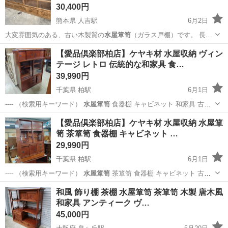
30,400円
熊本県 人吉駅
6月2日
大変雰囲気のある、古い木製質の
水屋箪笥
（ガラス戸棚）です。 長年
使い込まれ…
熊本
人吉市
人吉駅
家具
水屋箪笥
【愛品倶楽部柏店】ケヤキ材 水屋収納 ヴィン
テージ レトロ 伝統的な和家具 食…
39,990円
千葉県 柏駅
6月1日
---- （検索用キーワード）
水屋箪笥
食器棚 キャビネット 和家具 古
家…
千葉
柏市
柏駅
収納家具
水屋
【愛品倶楽部柏店】ケヤキ材 水屋収納 水屋箪
笥 茶箪笥 食器棚 キャビネット …
29,990円
千葉県 柏駅
6月1日
---- （検索用キーワード）
水屋箪笥
茶箪笥 食器棚 キャビネット 古
家…
千葉
柏市
柏駅
収納家具
和風 飾り棚 茶棚 水屋箪笥 茶箪笥 木製 唐木風
和家具 アンティーク ヴ…
45,000円