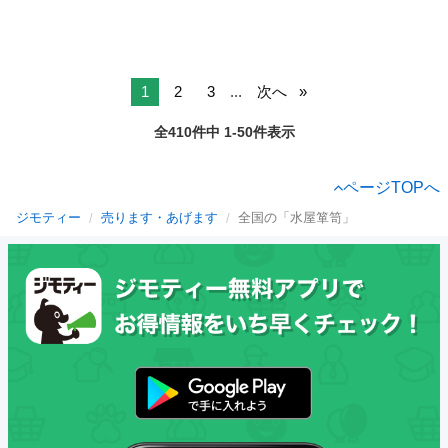
1
2
3
...
次へ
全410件中 1-50件表示
ページTOPへ
ジモティー
売ります・あげます
全国の「水屋箪笥」