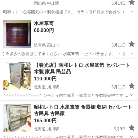
岡山県 中庄駅
6月14日
昭和レトロな雰囲気の木製食器棚です。 ガラス引戸付きで食器やコレ
クションの収納・ディスプレイにおすすめです。下部には収納スペー
岡山
倉敷市
中庄駅
収納家具
水屋箪笥
スと引き出しが3杯あり、実用性もあります。 経年によるキズやス
60,000円
レ、天板前面に塗装剥がれがありま...
岐阜県 高山市
6月11日
) ※多少の誤差はご了承ください
水屋箪笥
・上下バラせます。 ・引き
出し内…
岐阜
高山市
収納家具
【春光店】昭和レトロ 水屋箪笥 セパレート
木製 家具 民芸品
110,000円
北海道 旭川駅
6月11日
⭐⭐⭐⭐⭐⭐⭐⭐⭐⭐⭐⭐⭐⭐ ジモティ内で家具・家電など多数販売中です ー
ーーーーーーーーーーーーーーーーーーーー 【商品説明】 サイズ(約)
北海道
旭川市
旭川駅
収納家具
水屋箪笥
昭和レトロ 水屋箪笥 食器棚 収納 セパレート
幅104㎝ 奥行47㎝ 高175㎝ 中古品の為、キズ、汚...
古民具 古民家
165,000円
北海道 旭川駅
6月9日
⭐⭐⭐⭐⭐⭐⭐⭐⭐⭐⭐⭐⭐⭐ ジモティ内で家具・家電など多数販売中です