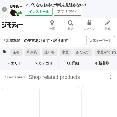
アプリならお得な情報を見逃さない！
インストール
アプリで開く
全国
検索
ログイン
投稿
「水屋箪笥」の中古あげます・譲ります
人気キーワード
茶棚
和家具
違い棚
水屋
茶だんす
水屋箪笥 食
エリア
カテゴリ
詳細
新着順