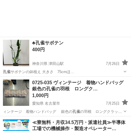
♣孔雀サボテン
400円
神奈川県 津田山駅
7月26日
孔雀
サボテンの鉢植え 大きさ 75cmほ…
神奈川
川崎市
津田山駅
家庭用品
孔雀
0725-035 ヴィンテージ 着物ハンドバッグ
銀色の孔雀の羽根 ロングク…
1,000円
愛知県 名古屋市
7月25日
ィンテージ 着物ハンドバッグ 銀色の
孔雀
の羽根 ロングクラッチ
【状…
愛知
名古屋市
小物
孔雀
≪寮無料・月収34.5万円・派遣社員≫半導体
工場での機械操作・製造オペレーター…