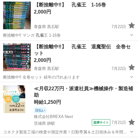
【断捨離中‼️】 孔雀王 1-16巻
2,000円
青森県 黒石駅
7月22日
断捨離中‼️ マンガ
孔雀
王 1-16巻
青森
黒石市
黒石駅
マンガ、コミック、アニメ
孔雀王
【断捨離中‼️】 孔雀王 退魔聖伝 全巻セ
ット
2,000円
青森県 黒石駅
7月22日
断捨離中‼️ 全巻セット 経年の汚れあります
青森
黒石市
黒石駅
マンガ、コミック、アニメ
孔雀王
≪月収22万円・派遣社員≫機械操作・製造補
助
時給1,250円
日払い
株式会社BREXA Next
7月21日
提携サイト
茨城県 静駅
コネクタ製造工場の検査や測定作業！日勤専属＆土日祝休み＆年間休