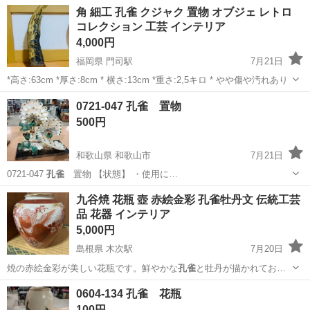
日128日★クリーンルーム内作業★マイカー通勤OK＆無料駐車場あり
茨城
常陸大宮市
静駅
その他
角 細工 孔雀 クジャク 置物 オブジェ レトロ
★就業先食堂利用可！日払い制度あり！《茨城県常陸大宮市》 人気の
コレクション 工芸 インテリア
工場のお仕事 ◇コネクタ製造工...
4,000円
福岡県 門司駅
7月21日
*高さ:63cm *厚さ:8cm * 横さ:13cm *重さ:2,5キロ * やや傷や汚れあり
福岡
北九州市
門司駅
その他
孔雀
0721-047 孔雀 置物
500円
和歌山県 和歌山市
7月21日
0721-047
孔雀
置物 【状態】 ・使用に…
和歌山
和歌山市
インテリア雑貨/小物
孔雀
九谷焼 花瓶 壺 赤絵金彩 孔雀牡丹文 伝統工芸
品 花器 インテリア
5,000円
島根県 木次駅
7月20日
焼の赤絵金彩が美しい花瓶です。鮮やかな
孔雀
と牡丹が描かれてお
り、華やかな雰囲気で…
島根
雲南市
木次駅
インテリア雑貨/小物
0604-134 孔雀 花瓶
100円