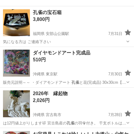
孔雀の宝石箱
3,800円
福岡県 安部山公園駅
7月31日
気になる方は ご連絡下さい
福岡
北九州市
安部山公園駅
その他
宝石箱
ダイヤモンドアート完成品
510円
沖縄県 東京駅
7月30日
販売元説明～～ ・ダイアモンドアート
孔雀
と花(完成品) 30x30cm【目
立っ…
沖縄
宜野湾市
東京駅
インテリア雑貨/小物
2026年 縁起物
2,026円
沖縄県 宮古島市
7月28日
は12円値上がりします🤣 宮古島産の
孔雀
の羽🦚付き。 干支ボトルは何
年のかな？…
沖縄
宮古島市
インテリア雑貨/小物