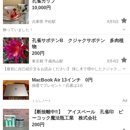
孔雀カップ
10,000円
兵庫県 平松駅
8月5日
飾っていました！
兵庫
姫路市
平松駅
食器
孔雀
孔雀サボテンB クジャクサボテン 多肉植
物
200円
東京都 千歳烏山駅
8月4日
【最初に自己紹介文をお読みください】 挿し木で増やしたクジャクサ
ボテンです。 ポットごとお渡しします。 サイズは比較用の1.5lペット
東京
世田谷区
千歳烏山駅
その他
クジャクサボテン
MacBook Air 13インチ 0円
ボトルでご判断ください。 写真5枚目は成長したクジャクサボ...
抽選でプレゼント！応募は1分
Ad
くらしノート
【断捨離中‼️】 アイスペール 孔雀印 ピ
ーコック魔法瓶工業 株式会社
200円