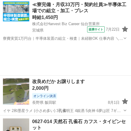
愛知
春日井市
調理器具
孔雀
≪寮完備・月収33万円・契約社員≫半導体工
場での組立・加工・プレス
時給1,450円
株式会社Harvest Biz Career 仙台営業所
7月22日
提携サイト
宮城県
寮費実質1万円台｜半導体装置の組立・検査｜未経験OK 仕事内容 ＼半
導体製造装置の組立・検査スタッフ／ 大手メーカー工場内で、半導体
宮城
その他
をつくるための装置を組み立てる仕事です。 タブレットや図面を確認
しながら、ドライバ...
改良めだか お譲りします
2,000円
オンライン決済
長野県 飯田駅
8月1日
イヤ 2和墨星ラメ (小さめ多い) 3
孔雀
明王 4銀洒 5炎神 6夢は匠 7ギ
ラ…
長野
飯田市
飯田駅
その他
0627-014 天然石 孔雀石 カフス・タイピンセ
ット