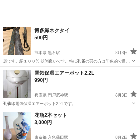
博多織ネクタイ
500円
熊本県 黒石駅
8月3日
麗です。絹１００% 状態良いです。特に
孔雀
の羽の方は印象的で目を
引きます。 2本…
熊本
合志市
黒石駅
服/ファッション
セット
電気保温エアーポット2.2L
990円
兵庫県 門戸厄神駅
8月3日
孔雀
印電気保温エアーポット2.2Lです。
兵庫
西宮市
門戸厄神駅
キッチン家電
花瓶2本セット
3,000円
東京都 京急蒲田駅
8月2日