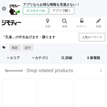
アプリならお得な情報を見逃さない！
インストール
アプリで開く
全国
検索
ログイン
投稿
「孔雀」の中古あげます・譲ります
人気キーワード
落款
染付
エリア
カテゴリ
詳細
新着順