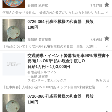
香川県 池戸駅
7月27日
何焼きか分かりません。 価値の分かる方がいらしたらお願いいたしま
す。
香川
高松市
池戸駅
食器
孔雀
0726-364 孔雀羽模様の和食器 貝殻
100円
愛知県 名古屋市
7月26日
【商品について】 0726-364
孔雀
羽模様の和食器 貝殻 【状態…
愛知
名古屋市
食器
孔雀
交通誘導・イベント警備/採用率98%/履歴書不
要/週1～OK/日払い現金手渡しO…
日給1万円～1万3,000円
有限会社ドルフィン
千葉県 浦安市
スポンサー：求人ボックス
07月03日
【仕事内容】入社祝い金150,000円あり シフト自由&未経験歓迎
・直
行直帰OK ・一部車・自転車・バイク通勤OK ・週1～OK ・日払い・
アルバイト・パート
0726-366 孔雀羽模様の和食器 貝殻
週払いOK、現金手渡しも可能です! <仕事内容> 建築・土木工事現場
100円
で...