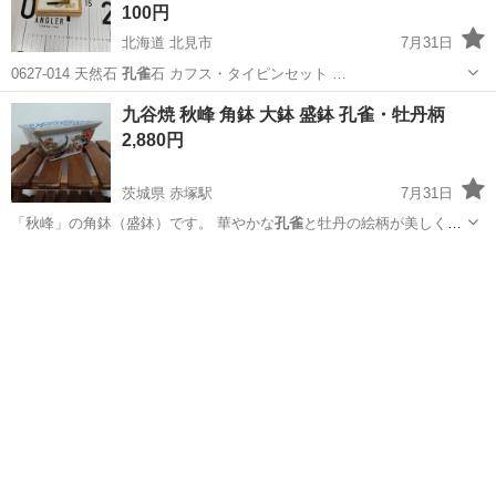
100円
北海道 北見市
7月31日
0627-014 天然石
孔雀
石 カフス・タイピンセット …
北海道
北見市
アクセサリー
現地
九谷焼 秋峰 角鉢 大鉢 盛鉢 孔雀・牡丹柄
2,880円
茨城県 赤塚駅
7月31日
「秋峰」の角鉢（盛鉢）です。 華やかな
孔雀
と牡丹の絵柄が美しく、
飾り鉢としても存…
茨城
水戸市
赤塚駅
インテリア雑貨/小物