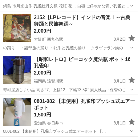
鍋島 市川光山作
孔雀
牡丹文様 花瓶 花… 白磁に鮮やかな青い
孔雀
と牡
丹が美しく描か…
東京
大田区
京急蒲田駅
インテリア雑貨/小物
2152【LPレコード】インドの音楽Ⅰ～古典
舞踊と民族舞踊～
2,000円
大阪府 西九条駅
8月2日
の踊りⅢ ・諸部族の踊り ・牝牛と
孔雀
の踊り ・クラヴァラン族の踊
り
大阪
大阪市
西九条駅
その他
舞踊
【昭和レトロ】ピーコック魔法瓶 ポット 1ℓ
孔雀印
2,000円
福岡県 遠賀川駅
8月1日
寿司屋店じまい品 高さ27、上幅12、下幅13.5㌢ 素人検品・保管のこと
ご了承ください 中古品ということをご理解の上ご検討ください 細かい
福岡
遠賀郡
遠賀川駅
生活雑貨
孔雀
0801-082 【未使用】孔雀印プッシュ式エアー
ことが気になる方はご購入をお控えください 他サイト重複出品もあり
ポット
ますので、ご興味...
1,500円
愛知県 春日井市
8月1日
0801-082 【未使用】
孔雀
印プッシュ式エアーポット 【…