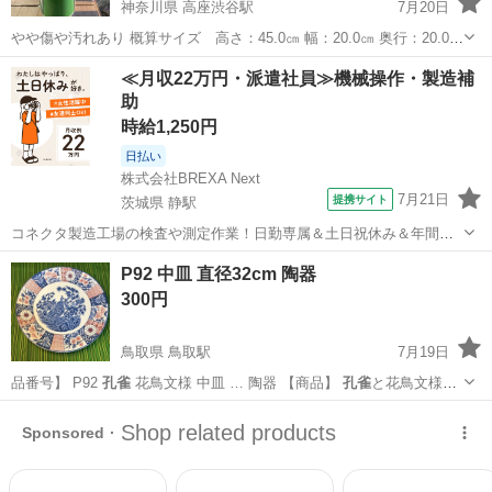
神奈川県 高座渋谷駅
7月20日
やや傷や汚れあり 概算サイズ 高さ：45.0㎝ 幅：20.0㎝ 奥行：20.0㎝
重さ：2.0㎏ ※ノークレーム・ノーリターンでお願いします※ (当社確
神奈川
大和市
高座渋谷駅
食器
孔雀
≪月収22万円・派遣社員≫機械操作・製造補
認欄：260307015)
助
時給1,250円
日払い
株式会社BREXA Next
7月21日
提携サイト
茨城県 静駅
コネクタ製造工場の検査や測定作業！日勤専属＆土日祝休み＆年間休
日128日★クリーンルーム内作業★マイカー通勤OK＆無料駐車場あり
茨城
常陸大宮市
静駅
その他
P92 中皿 直径32cm 陶器
★就業先食堂利用可！日払い制度あり！《茨城県常陸大宮市》 人気の
300円
工場のお仕事 ◇コネクタ製造工...
鳥取県 鳥取駅
7月19日
品番号】 P92
孔雀
花鳥文様 中皿 … 陶器 【商品】
孔雀
と花鳥文様が
描かれ… 中央には鮮やかな
孔雀
が描かれ、周囲には…
鳥取
鳥取市
鳥取駅
食器
孔雀