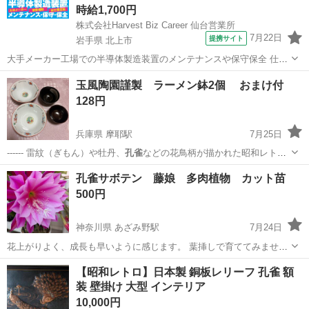
時給1,700円
株式会社Harvest Biz Career 仙台営業所
7月22日
提携サイト
岩手県 北上市
大手メーカー工場での半導体製造装置のメンテナンスや保守保全 仕事
内容 ＼フラッシュメモリの製造を行う工場で半導体製造装置の保守・
岩手
北上市
その他
玉風陶園謹製 ラーメン鉢2個 おまけ付
点検のお仕事／ 新工場新設に伴い、請負現場の立ち上げを行います！
128円
※立ち上げ時期目安：2...
兵庫県 摩耶駅
7月25日
------ 雷紋（ぎもん）や牡丹、
孔雀
などの花鳥柄が描かれた昭和レトロ
ラ…
兵庫
神戸市
摩耶駅
食器
孔雀
孔雀サボテン 藤娘 多肉植物 カット苗
500円
神奈川県 あざみ野駅
7月24日
花上がりよく、成長も早いように感じます。 葉挿しで育ててみません
か？ 15〜20cm程度のカット苗、3枚です。 よろしくお願いいたしま
神奈川
横浜市
あざみ野駅
家庭用品
孔雀
【昭和レトロ】日本製 銅板レリーフ 孔雀 額
す。
装 壁掛け 大型 インテリア
10,000円