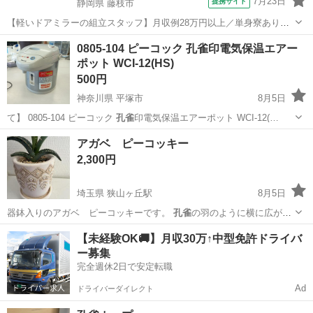
7月23日
提携サイト
静岡県 藤枝市
【軽いドアミラーの組立スタッフ】月収例28万円以上／単身寮あり／
年間休日121日／初めてさんも安心のカンタン作業 【未経験歓迎】軽
静岡
藤枝市
その他
0805-104 ピーコック 孔雀印電気保温エアー
いドアミラーの組立スタッフ｜新設のキレイな工場◎男女活躍中！ 大
ポット WCI-12(HS)
手自動車部品メーカーの新設工...
500円
神奈川県 平塚市
8月5日
て】 0805-104 ピーコック
孔雀
印電気保温エアーポット WCI-12(…
神奈川
平塚市
キッチン家電
孔雀
アガベ ピーコッキー
2,300円
埼玉県 狭山ヶ丘駅
8月5日
器鉢入りのアガベ ピーコッキーです。
孔雀
の羽のように横に広がる
葉のため場所も取…
埼玉
所沢市
狭山ヶ丘駅
家庭用品
【未経験OK🚚】月収30万↑中型免許ドライバ
ー募集
完全週休2日で安定転職
Ad
ドライバーダイレクト