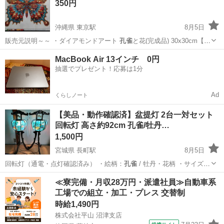
350円
沖縄県 東京駅
8月5日
販売元説明～～ ・ダイアモンドアート
孔雀
と花(完成品) 30x30cm【目
立っ…
沖縄
宜野湾市
東京駅
その他
アート
MacBook Air 13インチ 0円
抽選でプレゼント！応募は1分
Ad
くらしノート
【美品・動作確認済】盆提灯 2台一対セット
回転灯 高さ約92cm 孔雀/牡丹…
1,500円
宮城県 長町駅
8月5日
回転灯（通電・点灯確認済み） ・絵柄：
孔雀
/ 牡丹・花柄 ・サイズ
（約）： …
宮城
仙台市
長町駅
年中行事用品
≪寮完備・月収28万円・派遣社員≫自動車系
工場での組立・加工・プレス 交替制
時給1,490円
株式会社平山 沼津支店