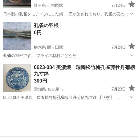
埼玉県 上福岡駅
7月24日
日本製の
孔雀
をモチーフにした銅… 工が施されており、
孔雀
の羽の美
しさや存在…
埼玉
ふじみ野市
上福岡駅
その他
孔雀の羽根
0円
栃木県 間々田駅
7月24日
孔雀
の羽根です。 フライの材料にどうぞ …
栃木
小山市
間々田駅
その他
孔雀
0623-084 美濃焼 瑞陶松竹梅孔雀藤牡丹菊柄
九寸鉢
300円
愛知県 名古屋市
7月23日
0623-084 美濃焼 瑞陶松竹梅
孔雀
藤牡丹菊柄九寸鉢 【状態】 …
愛知
名古屋市
食器
リユース