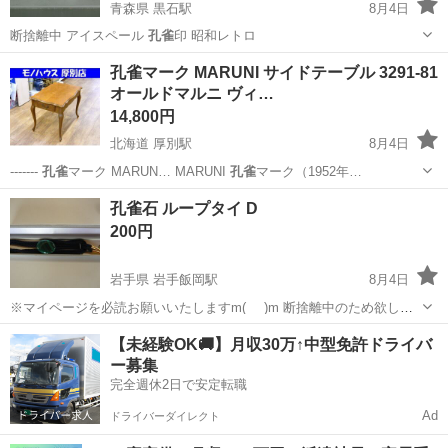
青森県 黒石駅
8月4日
断捨離中 アイスペール
孔雀
印 昭和レトロ
青森
黒石市
黒石駅
その他
孔雀マーク MARUNI サイドテーブル 3291-81
オールドマルニ ヴィ…
14,800円
北海道 厚別駅
8月4日
-------
孔雀
マーク MARUN… MARUNI
孔雀
マーク（1952年…
北海道
札幌市
厚別駅
テーブル
孔雀石 ループタイ D
200円
岩手県 岩手飯岡駅
8月4日
※マイページを必読お願いいたしますm(_ _)m 断捨離中のため欲しい
方にお譲りします。 よろしくお願いします(^-^) その他にも色々出品し
岩手
盛岡市
岩手飯岡駅
小物
【未経験OK🚚】月収30万↑中型免許ドライバ
ています、 おまとめ大歓迎です！
ー募集
完全週休2日で安定転職
Ad
ドライバーダイレクト