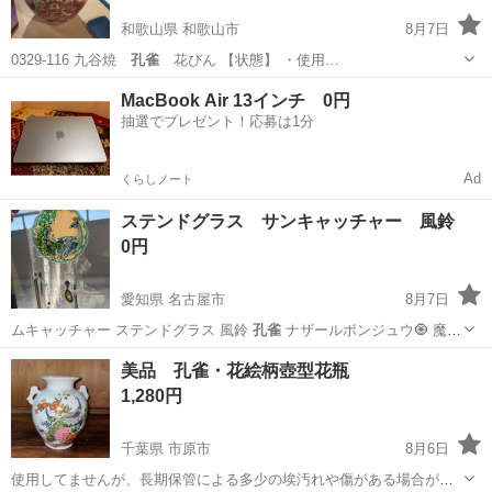
和歌山県 和歌山市
8月7日
0329-116 九谷焼
孔雀
花びん 【状態】 ・使用…
和歌山
和歌山市
家具
MacBook Air 13インチ 0円
抽選でプレゼント！応募は1分
Ad
くらしノート
ステンドグラス サンキャッチャー 風鈴
0円
愛知県 名古屋市
8月7日
ムキャッチャー ステンドグラス 風鈴
孔雀
ナザールボンジュウ🧿 魔除
け お守り…
愛知
名古屋市
インテリア雑貨/小物
風鈴
美品 孔雀・花絵柄壺型花瓶
1,280円
千葉県 市原市
8月6日
使用してませんが、長期保管による多少の埃汚れや傷がある場合がご