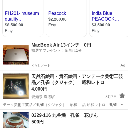
MacBook Air 13インチ 0円
抽選でプレゼント！応募は1分
Ad
くらしノート
天然石絵画・貴石絵画・アンテーク美術工芸
品／孔雀（クジャク］ 昭和レトロ
4,000円
愛知県 道徳駅
8月7日
テーク美術工芸品／
孔雀
（クジャク］ 昭和… 品 昭和レトロ
孔雀
『クジャク』 てら…
愛知
名古屋市
道徳駅
その他
貴石
0329-116 九谷焼 孔雀 花びん
500円