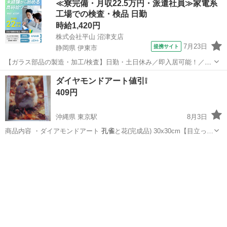
≪寮完備・月収22.5万円・派遣社員≫家電系
工場での検査・検品 日勤
時給1,420円
株式会社平山 沼津支店
7月23日
提携サイト
静岡県 伊東市
【ガラス部品の製造・加工/検査】日勤・土日休み／即入居可能！／伊
豆でのんびりライフ♪ ガラス部品の製造・加工/検査 【株式会社平山で
静岡
伊東市
その他
ダイヤモンドアート値引❕
の正社員採用（無期雇用派遣）となります】 「2人で同じ職場で働き
409円
たい」 「仕事も休みも一...
沖縄県 東京駅
8月3日
商品内容 ・ダイアモンドアート
孔雀
と花(完成品) 30x30cm【目立っ…
沖縄
宜野湾市
東京駅
その他
アート