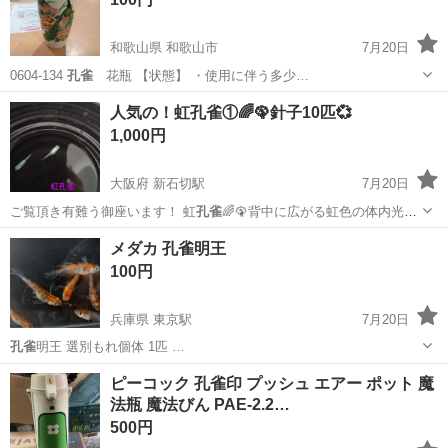
和歌山県 和歌山市
7月20日
0604-134
孔雀
花瓶 【状態】 ・使用に伴う多少…
和歌山
和歌山市
インテリア雑貨/小物
孔雀
人気の！虹孔雀①🌈🦚針子10匹💞
1,000円
大阪府 新石切駅
7月20日
ご覧頂き有難う御座います！ 虹
孔雀
🌈🦚背中に広がる虹色の体内光や
体外光（…
大阪
東大阪市
新石切駅
その他
孔雀
メダカ 孔雀明王
100円
兵庫県 東京駅
7月20日
孔雀
明王 選別もれ個体 1匹 …
兵庫
相生市
東京駅
その他
ピーコック 孔雀印 プッシュ エアー ポット 魔
法瓶 魔法びん PAE-2.2…
500円