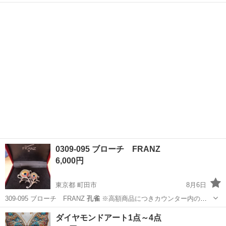
ざいます。 何かの記念品みたいですが、譲り受けた物なので詳細はわ
千葉
市原市
インテリア雑貨/小物
かりかねます。 返品・返金・クレームなどの対応は一切致しません。
1.取引日時について希望があ...
0309-095 ブローチ FRANZ
6,000円
東京都 町田市
8月6日
309-095 ブローチ FRANZ
孔雀
※高額商品につきカウンター内の保
管を…
東京
町田市
その他
リユース
ダイヤモンドアート1点～4点