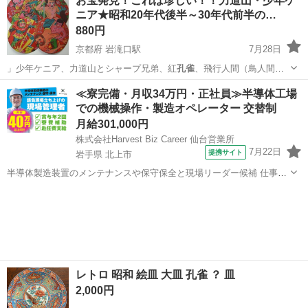
お宝発見！これは珍しい！！力道山・少年ケ
ニア★昭和20年代後半～30年代前半の…
880円
京都府 岩滝口駅
7月28日
」少年ケニア、力道山とシャープ兄弟、紅
孔雀
、飛行人間（鳥人間）
の４枚セットです。…
京都
宮津市
岩滝口駅
おもちゃ
時代
≪寮完備・月収34万円・正社員≫半導体工場
での機械操作・製造オペレーター 交替制
月給301,000円
株式会社Harvest Biz Career 仙台営業所
7月22日
提携サイト
岩手県 北上市
半導体製造装置のメンテナンスや保守保全と現場リーダー候補 仕事内
容 ＼フラッシュメモリの製造を行う工場で半導体製造装置の保守・点
岩手
北上市
その他
検のお仕事／ 【主な業務】 フラッシュメモリなどに使用される「半導
体」。 その半導体を...
レトロ 昭和 絵皿 大皿 孔雀 ？ 皿
2,000円