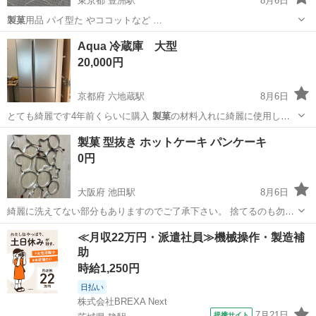
東京都 豊洲駅
8月6日
製菓
用品 パイ型た やココットなど …
東京
江東区
豊洲駅
調理器具
製菓
Aqua 冷蔵庫 大型
20,000円
京都府 六地蔵駅
8月6日
とても綺麗です4年前くらいに購入
製菓
の材料入れに綺麗に使用して
いました 宇…
京都
宇治市
六地蔵駅
キッチン家電
Aqua
製菓 型抜き ホットケーキ パンケーキ
0円
大阪府 池田駅
8月6日
綺麗に洗えてない部分もありますのでご了承下さい。 捨てるのも勿体
無いので必要な方に😊
大阪
池田市
池田駅
生活雑貨
製菓
≪月収22万円・派遣社員≫機械操作・製造補
助
時給1,250円
日払い
株式会社BREXA Next
7月21日
提携サイト