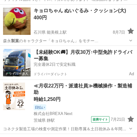
金額は1枚の価格になります。 ◆ご来店時に商品の状態等必ずご確認
北海道
札幌市
発寒中央駅
調理器具
キョロちゃん ぬいぐるみ・クッション(大)
ください。◆ ◆ジモティーを見たと言っていただけるとスムーズです
400円
◆ ...
石川県 能美根上駅
8月7日
森永
製菓
のキャラクター「キョロちゃん」をモチー…
石川
能美市
能美根上駅
おもちゃ
【未経験OK🚚】月収30万↑中型免許ドライバ
ー募集
完全週休2日で安定転職
Ad
ドライバーダイレクト
≪月収22万円・派遣社員≫機械操作・製造補
助
時給1,250円
日払い
株式会社BREXA Next
7月21日
提携サイト
茨城県 静駅
コネクタ製造工場の検査や測定作業！日勤専属＆土日祝休み＆年間休
日128日★クリーンルーム内作業★マイカー通勤OK＆無料駐車場あり
茨城
常陸大宮市
静駅
その他