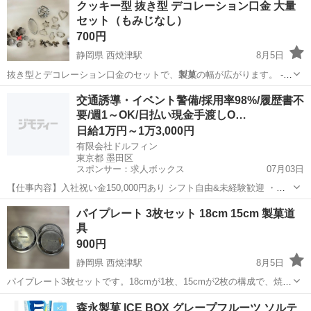
クッキー型 抜き型 デコレーション口金 大量
セット（もみじなし）
700円
静岡県 西焼津駅
8月5日
抜き型とデコレーション口金のセットで、
製菓
の幅が広がります。 -
材質: …
静岡
焼津市
西焼津駅
調理器具
デコレーション
交通誘導・イベント警備/採用率98%/履歴書不
要/週1～OK/日払い現金手渡しO…
日給1万円～1万3,000円
有限会社ドルフィン
東京都 墨田区
スポンサー：求人ボックス
07月03日
【仕事内容】入社祝い金150,000円あり シフト自由&未経験歓迎
・直
行直帰OK ・一部車・自転車・バイク通勤OK ・週1～OK ・日払い・
アルバイト・パート
パイプレート 3枚セット 18cm 15cm 製菓道
週払いOK、現金手渡しも可能です! <仕事内容> 建築・土木工事現場
具
で...
900円
静岡県 西焼津駅
8月5日
パイプレート3枚セットです。18cmが1枚、15cmが2枚の構成で、焼き
菓子作りに適したステンレス製です。 - 材質: ステンレス - セット内
静岡
焼津市
西焼津駅
調理器具
製菓
森永製菓 ICE BOX グレープフルーツ ソルテ
容: 18cm×1枚、15cm×2枚 - 形状: 円形 ご覧いた...