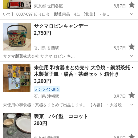
東京都 世田谷区
8月7日
いて】 0807-697 絞り口金
製菓
用品 4点 【状態】 ・使…
東京
世田谷区
調理器具
製菓
サクマロビンキャンデー
2,750円
香川県 香西駅
8月7日
サクマ
製菓
株式会社 サクマ ロビン キ…
香川
高松市
香西駅
その他
サクマ
未使用 和食器まとめ売り 大谷焼・銅製茶托・
木製菓子皿・湯呑・茶碗セット 箱付き
3,200円
オンライン決済
石川県 津幡駅
8月7日
未使用の和食器・茶器をまとめて出品します。 【内容】 ・大谷焼 小
鉢セット（箱付き） ・銅製 茶托 5客セット（木箱付き） ・木製 菓子
石川
河北郡
津幡駅
食器
製菓 パイ型 ココット
皿（木箱付き） ・湯呑セット ・茶碗セット 長期保管品のため箱には
200円
多少の保管傷があり...