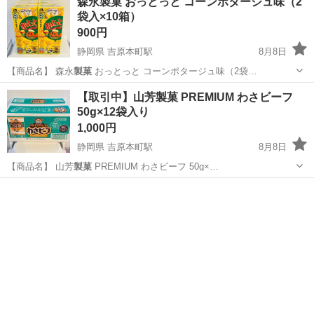
森永製菓 おっとっと コーンポタージュ味（2
袋入×10箱）
900円
静岡県 吉原本町駅
8月8日
【商品名】 森永
製菓
おっとっと コーンポタージュ味（2袋…
静岡
富士市
吉原本町駅
食品
【取引中】山芳製菓 PREMIUM わさビーフ
50g×12袋入り
1,000円
静岡県 吉原本町駅
8月8日
【商品名】 山芳
製菓
PREMIUM わさビーフ 50g×…
静岡
富士市
吉原本町駅
食品
賞味期限