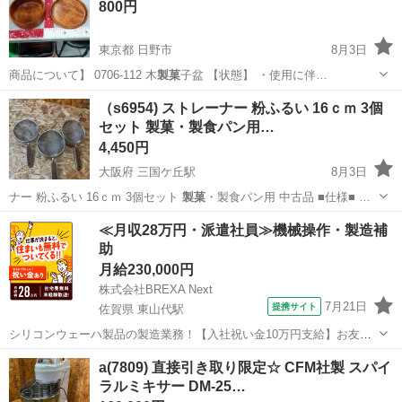
800円
東京都 日野市
8月3日
商品について】 0706-112 木
製菓
子盆 【状態】 ・使用に伴…
東京
日野市
食器
現地
（s6954) ストレーナー 粉ふるい 16ｃｍ 3個
セット 製菓・製食パン用…
4,450円
大阪府 三国ケ丘駅
8月3日
ナー 粉ふるい 16ｃｍ 3個セット
製菓
・製食パン用 中古品 ■仕様■ …
大阪
堺市
三国ケ丘駅
調理器具
商品
≪月収28万円・派遣社員≫機械操作・製造補
助
月給230,000円
株式会社BREXA Next
7月21日
提携サイト
佐賀県 東山代駅
シリコンウェーハ製品の製造業務！【入社祝い金10万円支給】お友達
やカップルとの応募OK◎年間休日129日＆休出なしでプライベート充
佐賀
伊万里市
東山代駅
その他
a(7809) 直接引き取り限定☆ CFM社製 スパイ
実♪業務はクリーンルームで快適作業◎自社正社員登用制度あり★1食
ラルミキサー DM-25…
300円～の格安食堂あり！《佐...