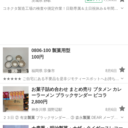
茨城県 静駅
コネクタ製造工場の検査や測定作業！日勤専属＆土日祝休み＆年間休
日128日★クリーンルーム内作業★マイカー通勤OK＆無料駐車場あり
茨城
常陸大宮市
静駅
その他
★就業先食堂利用可！日払い制度あり！《茨城県常陸大宮市》 人気の
工場のお仕事 ◇コネクタ製造工...
0806-100 製菓用型
100円
福岡県 宗像市
8月6日
★★★★★ ご自宅にある不要品を是非ジモティースポットへお持ち込
みしませんか？ 家電、趣味・スポーツ・レジャー用品、こども用品、
福岡
宗像市
調理器具
製菓
お菓子詰め合わせ まとめ売り ブタメン カレ
衣料服飾品、生活雑貨、家具、本、CD・DVDなどが無料でまとめて持
ーラーメン ブラックサンダー ピコラ
ち込めます！ ※詳細はこ...
2,800円
神奈川県 淵野辺駅
8月6日
２３日 ② 有楽
製菓
ブラックサンダー… ③ 森永
製菓
DEAR メープ…
神奈川
相模原市
淵野辺駅
食品