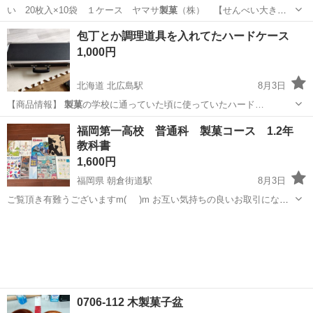
い 20枚入×10袋 １ケース ヤマサ
製菓
（株） 【せんべい大き
さ：縦23ｃｍ×…
群馬
太田市
藪塚駅
食品
包丁とか調理道具を入れてたハードケース
1,000円
北海道 北広島駅
8月3日
【商品情報】
製菓
の学校に通っていた頃に使っていたハード…
北海道
北広島市
北広島駅
バッグ
福岡第一高校 普通科 製菓コース 1.2年
教科書
1,600円
福岡県 朝倉街道駅
8月3日
ご覧頂き有難うございますm(_ _)m お互い気持ちの良いお取引になる
様宜しくお願い致します🙏 トラブル防止の為プロフィールを御必読下
福岡
筑紫野市
朝倉街道駅
その他
教科書
さい。 読まれて御納得の上お取引をお願い致します。 1〜3年前に第一
高校で購入した教...
0706-112 木製菓子盆