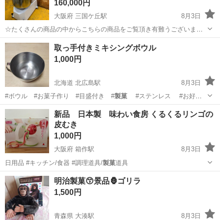
160,000円
大阪府 三国ケ丘駅
8月3日
☆たくさんの商品の中からこちらの商品をご覧頂き有難うございま
す。☆ ●商品名 直接引き取り限定☆ CFM社製 スパイラルミキサー
大阪
堺市
三国ケ丘駅
その他
ミキサー
取っ手付きミキシングボウル
DM-25SYT ■仕様■ ・外形寸法（約） Ｗ620×Ｄ...
1,000円
北海道 北広島駅
8月3日
#ボウル #お菓子作り #目盛付き #
製菓
#ステンレス #お好み
焼き
北海道
北広島市
北広島駅
調理器具
ミキシング
新品 日本製 味わい食房 くるくるリンゴの
皮むき
1,000円
大阪府 箱作駅
8月3日
日用品 #キッチン/食器 #調理道具/
製菓
道具
大阪
阪南市
箱作駅
生活家電
リンゴ
明治製菓😙景品🦍ゴリラ
1,500円
青森県 大湊駅
8月3日