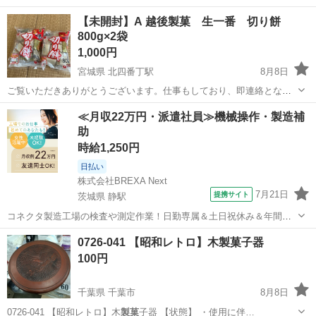
【未開封】A 越後製菓 生一番 切り餅
800g×2袋
1,000円
宮城県 北四番丁駅
8月8日
ご覧いただきありがとうございます。仕事もしており、即連絡となら
ない場合もあるかと思います。それでも迅速かつ安心してお取引でき
宮城
仙台市
北四番丁駅
食品
切り餅
≪月収22万円・派遣社員≫機械操作・製造補
ますよう、注意して参ります。どうぞよろしくお願いいたします。
助
【お渡し】 現地お引き渡しです。...
時給1,250円
日払い
株式会社BREXA Next
7月21日
提携サイト
茨城県 静駅
コネクタ製造工場の検査や測定作業！日勤専属＆土日祝休み＆年間休
日128日★クリーンルーム内作業★マイカー通勤OK＆無料駐車場あり
茨城
常陸大宮市
静駅
その他
0726-041 【昭和レトロ】木製菓子器
★就業先食堂利用可！日払い制度あり！《茨城県常陸大宮市》 人気の
100円
工場のお仕事 ◇コネクタ製造工...
千葉県 千葉市
8月8日
0726-041 【昭和レトロ】木
製菓
子器 【状態】 ・使用に伴…