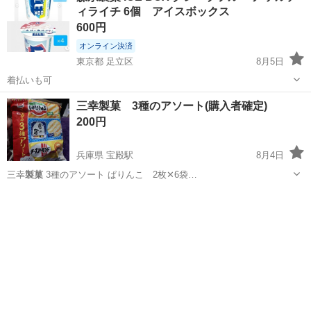
ィライチ 6個 アイスボックス
600円
オンライン決済
東京都 足立区
8月5日
着払いも可
東京
足立区
食品
三幸製菓 3種のアソート(購入者確定)
200円
兵庫県 宝殿駅
8月4日
三幸
製菓
3種のアソート ぱりんこ 2枚✕6袋…
兵庫
高砂市
宝殿駅
食品