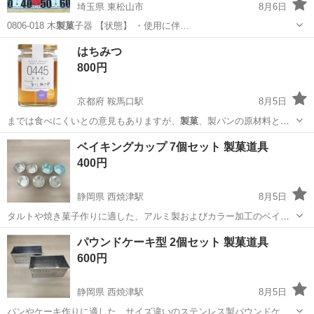
埼玉県 東松山市
8月6日
0806-018 木
製菓
子器 【状態】 ・使用に伴…
埼玉
東松山市
食器
菓子
はちみつ
800円
京都府 鞍馬口駅
8月5日
までは食べにくいとの意見もありますが、
製菓
、製パンの原材料とし
て、その個性を生か…
京都
京都市
鞍馬口駅
食品
蜂蜜
ベイキングカップ 7個セット 製菓道具
400円
静岡県 西焼津駅
8月5日
タルトや焼き菓子作りに適した、アルミ製およびカラー加工のベイキ
ングカップ7個セットです。 - セット内容: ベイキングカップ 6個 - 直
静岡
焼津市
西焼津駅
調理器具
パウンドケーキ型 2個セット 製菓道具
径: 約7cm ご覧いただきありがとうございます。
600円
静岡県 西焼津駅
8月5日
パンやケーキ作りに適した、サイズ違いのステンレス製パウンドケー