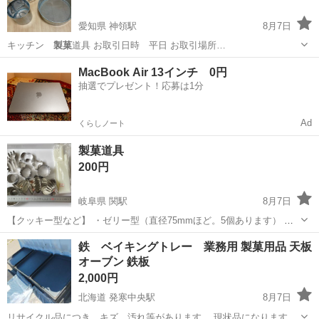
愛知県 神領駅
8月7日
キッチン
製菓
道具 お取引日時 平日 お取引場所…
愛知
小牧市
神領駅
調理器具
MacBook Air 13インチ 0円
抽選でプレゼント！応募は1分
Ad
くらしノート
製菓道具
200円
岐阜県 関駅
8月7日
【クッキー型など】 ・ゼリー型（直径75mmほど。5個あります） ・
クッキー型（車、飛行機、ゾウ、鍵、フォーク、菊花の大中小） ・と
岐阜
岐阜市
関駅
調理器具
鉄 ベイキングトレー 業務用 製菓用品 天板
ころてん突き（新品未使用） 調理道具の整理をしていて手放す事にし
オーブン 鉄板
たものたちです。 バラバ...
2,000円
北海道 発寒中央駅
8月7日
リサイクル品につき、キズ、汚れ等があります。 現状品になります。