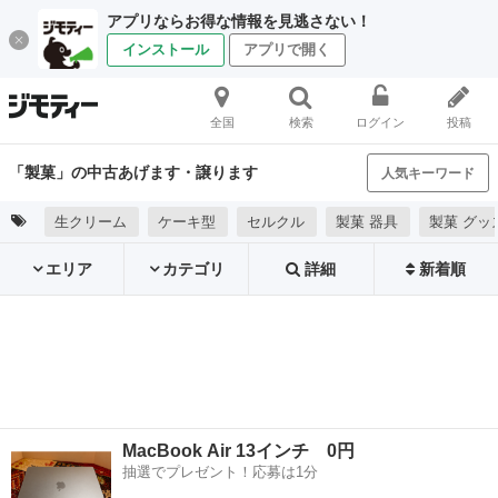
アプリならお得な情報を見逃さない！
インストール
アプリで開く
全国
検索
ログイン
投稿
「製菓」の中古あげます・譲ります
人気キーワード
生クリーム
ケーキ型
セルクル
製菓 器具
製菓 グッ
エリア
カテゴリ
詳細
新着順
MacBook Air 13インチ 0円
抽選でプレゼント！応募は1分