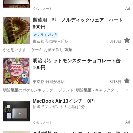
Ad
くらしノート
製菓用 型 ノルディックウェア ハート
800円
オンライン決済
東京都 聖蹟桜ヶ丘駅
8月8日
かと思います。 ケーキ お菓子作り
製菓
東京
多摩市
聖蹟桜ヶ丘駅
調理器具
ハート
明治 ポケットモンスター チョコレート缶
100円
東京都 雑司が谷駅
8月8日
明治
製菓
のポケモンキャラク… ブランド: 明治
製菓
- キャラクタ…
東京
豊島区
雑司が谷駅
インテリア雑貨/小物
MacBook Air 13インチ 0円
抽選でプレゼント！応募は1分
Ad
くらしノート