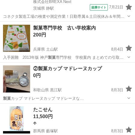
株式会社BREXA Next
7月21日
提携サイト
茨城県 静駅
コネクタ製造工場の検査や測定作業！日勤専属＆土日祝休み＆年間休
日128日★クリーンルーム内作業★マイカー通勤OK＆無料駐車場あり
茨城
常陸大宮市
静駅
その他
製菓専門学校 古い学校案内
★就業先食堂利用可！日払い制度あり！《茨城県常陸大宮市》 人気の
200円
工場のお仕事 ◇コネクタ製造工...
兵庫県 土山駅
8月4日
入手困難 2013年版 神戸
製菓
専門学校 学校案内 まとめての引取
大…
兵庫
加古郡
土山駅
雑誌
②製菓カップ マドレーヌカップ
0円
和歌山県 黒江駅
8月3日
製菓
カップ マドレーヌカップ マドレーヌな…
和歌山
和歌山市
黒江駅
食器
製菓
たこせん
11,500円
群馬県 藪塚駅
8月3日