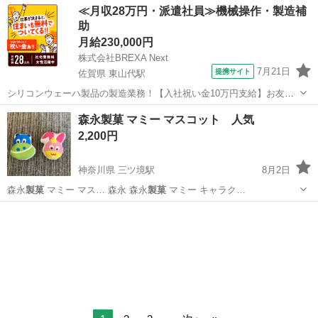
福井
福井市
調理器具
製菓
≪月収28万円・派遣社員≫機械操作・製造補
助
月給230,000円
株式会社BREXA Next
7月21日
提携サイト
佐賀県 東山代駅
シリコンウェーハ製品の製造業務！【入社祝い金10万円支給】お友達
やカップルとの応募OK◎年間休日129日＆休出なしでプライベート充
佐賀
伊万里市
東山代駅
その他
森永製菓 マミー マスコット 人気
実♪業務はクリーンルームで快適作業◎自社正社員登用制度あり★1食
2,200円
300円～の格安食堂あり！《佐...
神奈川県 三ツ境駅
8月2日
森永
製菓
マミー マス… 森永 森永
製菓
マミー キャラク…
神奈川
横浜市
三ツ境駅
おもちゃ
マスコット