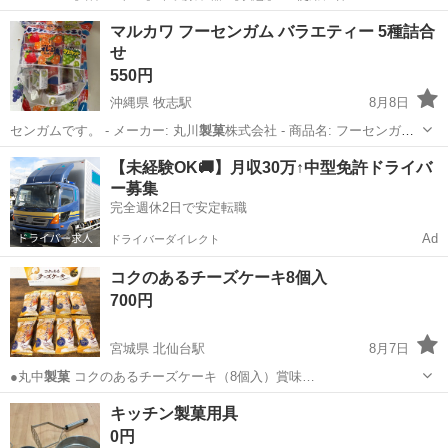
千葉
千葉市
食器
菓子
マルカワ フーセンガム バラエティー 5種詰合
せ
550円
沖縄県 牧志駅
8月8日
センガムです。 - メーカー: 丸川
製菓
株式会社 - 商品名: フーセンガム
バ…
沖縄
那覇市
牧志駅
食品
【未経験OK🚚】月収30万↑中型免許ドライバ
ー募集
完全週休2日で安定転職
Ad
ドライバーダイレクト
コクのあるチーズケーキ8個入
700円
宮城県 北仙台駅
8月7日
●丸中
製菓
コクのあるチーズケーキ（8個入）賞味…
宮城
仙台市
北仙台駅
食品
丸中
キッチン製菓用具
0円