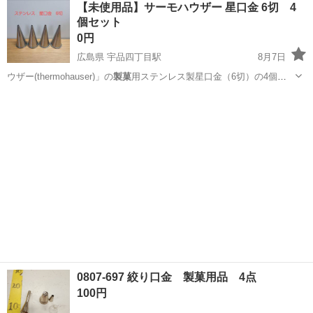
【未使用品】サーモハウザー 星口金 6切 4
★就業先食堂利用可！日払い制度あり！《茨城県常陸大宮市》 人気の
個セット
工場のお仕事 ◇コネクタ製造工...
0円
広島県 宇品四丁目駅
8月7日
ウザー(thermohauser)」の
製菓
用ステンレス製星口金（6切）の4個セ
ッ…
広島
広島市
宇品四丁目駅
調理器具
0807-697 絞り口金 製菓用品 4点
100円