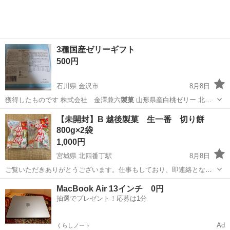
3種国産ゼリーギフト
500円
石川県 金沢市
8月8日
獲得したものです 株式会社 金澤兼六
製菓
山形県産白桃ゼリー 北海
道赤肉メロン…
石川
金沢市
食品
【未開封】B 越後製菓 生一番 切り餅
800g×2袋
1,000円
宮城県 北四番丁駅
8月8日
ご覧いただきありがとうございます。仕事もしており、即連絡となら
ない場合もあるかと思います。それでも迅速かつ安心してお取引でき
宮城
仙台市
北四番丁駅
食品
切り餅
MacBook Air 13インチ 0円
ますよう、注意して参ります。どうぞよろしくお願いいたします。
抽選でプレゼント！応募は1分
【お渡し】 土日祝が基本です。 ...
Ad
くらしノート