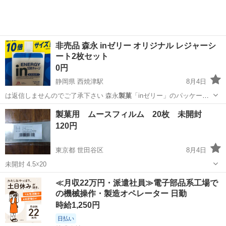
非売品 森永 inゼリー オリジナル レジャーシ
ート2枚セット
0円
静岡県 西焼津駅
8月4日
は返信しませんのでご了承下さい 森永
製菓
「inゼリー」のパッケージ
デザインを模…
静岡
焼津市
西焼津駅
ノベルティグッズ
製菓用 ムースフィルム 20枚 未開封
120円
東京都 世田谷区
8月4日
未開封 4.5☓20
東京
世田谷区
調理器具
製菓
≪月収22万円・派遣社員≫電子部品系工場で
の機械操作・製造オペレーター 日勤
時給1,250円
日払い