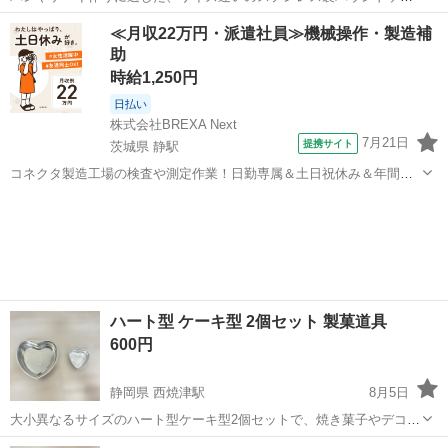
キ型2個セットです。 - 材質: ステンレス - セット内容: パウンドケーキ
静岡
焼津市
西焼津駅
調理器具
≪月収22万円・派遣社員≫機械操作・製造補
型 2個 ご覧いただきありがとうございます。
助
時給1,250円
日払い
株式会社BREXA Next
7月21日
提携サイト
茨城県 静駅
コネクタ製造工場の検査や測定作業！日勤専属＆土日祝休み＆年間休
日128日★クリーンルーム内作業★マイカー通勤OK＆無料駐車場あり
茨城
常陸大宮市
静駅
その他
★就業先食堂利用可！日払い制度あり！《茨城県常陸大宮市》 人気の
工場のお仕事 ◇コネクタ製造工...
ハート型 ケーキ型 2個セット 製菓道具
600円
静岡県 西焼津駅
8月5日
大小異なるサイズのハート型ケーキ型2個セットで、焼き菓子やデコレ
ーションの幅が広がります。
静岡
焼津市
西焼津駅
調理器具
ケーキ型