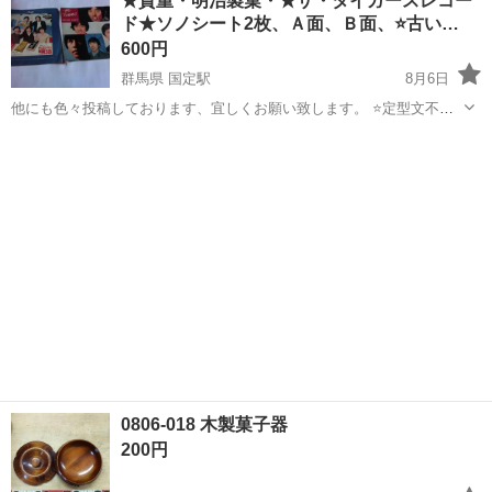
★貴重・明治製菓・★ザ・タイガースレコー
ド★ソノシート2枚、Ａ面、Ｂ面、⭐古い…
600円
群馬県 国定駅
8月6日
他にも色々投稿しております、宜しくお願い致します。 ⭐定型文不可
（結果お取り引きに至らない方多い為 ）
群馬
伊勢崎市
国定駅
その他
ソノシート
0806-018 木製菓子器
200円