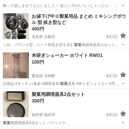
飾って楽しませてもらいました！ 欲しい方がいらっしゃったら… 😂8
月10日迄の出品になります。 お値下げはごめんなさい😂
青森
むつ市
大湊駅
その他
お値下げ中☆製菓用品 まとめ ミキシングボウ
ル 型 抜き型など
400円
奈良県 生駒市
8月2日
じめ、パウンド型、ハート型抜き型を含む
製菓
用調理器具のセットで
す。 使用感…
奈良
生駒市
調理器具
米研ぎシェーカー ホワイト RWS1
100円
愛知県 河和駅
8月2日
日用品 #キッチン/食器 #調理道具/
製菓
道具 #米とぎシェイカー #手が
汚れな…
愛知
名古屋市
河和駅
家庭用品
シェーカー
製菓用調理器具2点セット
300円
福井県 福井市
8月2日
製菓
用調理器具2点セット パウンドケ…