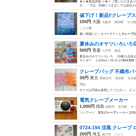
★☆★商品詳細 ☆★☆ ご覧いただきあ
す。 ・下記、詳細につきましては必読され
値下げ！新品‼️クレープ
150円
大阪
大阪市
桃谷駅
その他
こども園
暑い時期にピッタリ‼️ サラッと
クレープ
夏休みのオヤツいろいろ😋
500円
青森
八戸市
食品
夏休みのオヤツいろいろ 10種11点😋ま
サイダー 1,500ml／26.11.13賞味期限 ③TO
クレープバッグ 不織布バ
30円
東京
西東京市
保谷駅
生活
用品
サイズは写真を参照してください。 ピン
電気クレープメーカー
1,000円
徳島
徳島市
佐古駅
キ
ソレアード 電気
クレープ
メーカー 説明
0724-194 涼風 クレープ
200円
埼玉
坂戸市
パンツ