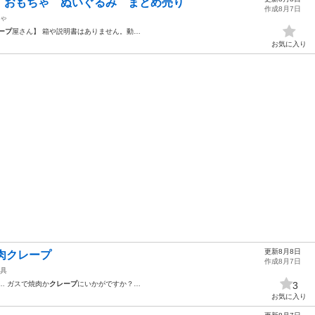
 おもちゃ ぬいぐるみ まとめ売り
作成8月7日
ゃ
ープ
屋さん】 箱や説明書はありません。動…
お気に入り
更新8月8日
焼肉クレープ
作成8月7日
具
… ガスで焼肉か
クレープ
にいかがですか？…
3
お気に入り