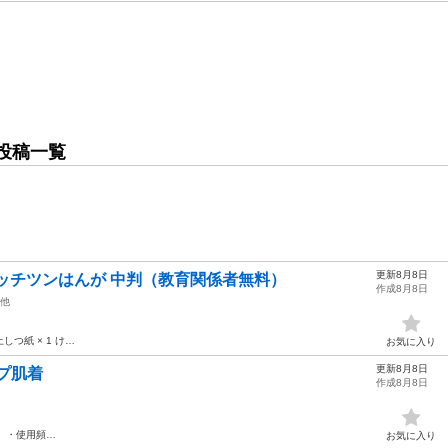
投稿一覧
更新8月8日
ッチツンはんが 中判（教育関係者無料）
作成8月8日
他
 上しつ紙 × 1 け…
お気に入り
更新8月8日
ープ肌着
作成8月8日
】 ・使用頻…
お気に入り