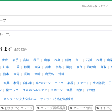
地元の掲示板 ジモティー
レープ」
ります
全3092件
青森
岩手
宮城
秋田
山形
福島
新潟
富山
石川
福井
山
岐阜
三重
静岡
大阪
兵庫
京都
滋賀
奈良
和歌山
鳥取
熊本
大分
長崎
宮崎
鹿児島
沖縄
家具
家電
自転車
車のパーツ
バイク
楽器
チケット
生活雑貨
子
ン
靴/バッグ
コスメ/ヘルスケア
スポーツ
食品
お酒
その他
オンライン決済投稿のみ
オンライン決済投稿以外
おままごと クレープ
クレープ 調理器具
クレープ 包装
ままごと