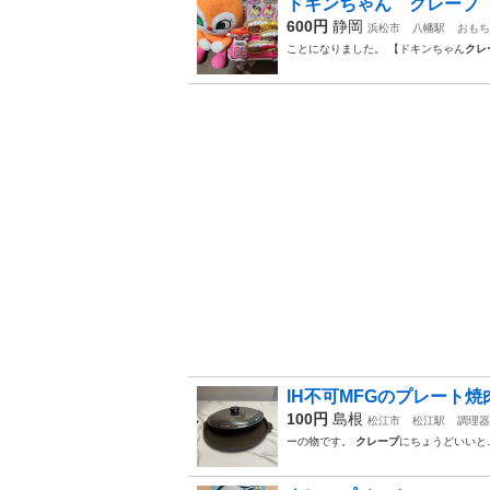
ドキンちゃん クレープ
600円
静岡
浜松市
八幡駅
おもち
ことになりました。 【ドキンちゃん
クレ
IH不可MFGのプレート
100円
島根
松江市
松江駅
調理器
ーの物です。
クレープ
にちょうどいいと