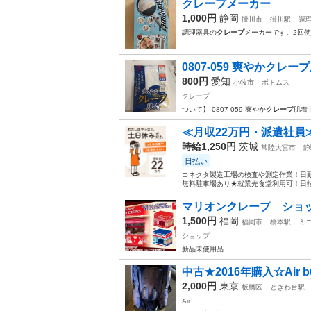
クレープメーカー
1,000円
静岡
掛川市
掛川駅
調
調理器具の
クレープ
メーカーです。2回
0807-059 爽やかクレ
800円
愛知
小牧市
ボトムス
クレープ
ついて】 0807-059 爽やか
クレープ
肌着
≪月収22万円・派遣社員
時給1,250円
茨城
常陸大宮市
静
日払い
コネクタ製造工場の検査や測定作業！日勤
無料駐車場あり★就業先食堂利用可！日払
マリオンクレープ ショ
1,500円
福岡
福岡市
橋本駅
ミ
ショップ
新品未使用品
中古★2016年購入☆Air bu
2,000円
東京
板橋区
ときわ台駅
Air