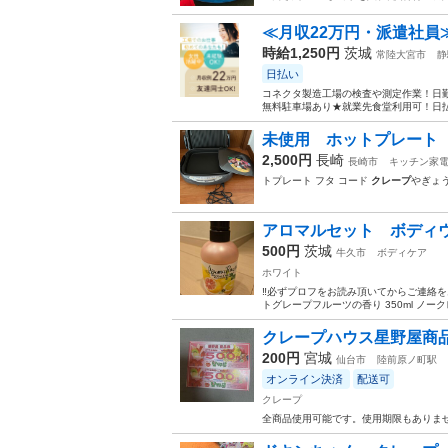
≪月収22万円・派遣社員
時給1,250円
茨城
常陸大宮市
静
日払い
コネクタ製造工場の検査や測定作業！日勤
無料駐車場あり★就業先食堂利用可！日払
未使用 ホットプレート
2,500円
長崎
長崎市
キッチン家
トプレート フタ コード
クレープ
やぎょ
アロマルセット ボディウ
500円
茨城
牛久市
ボディケア
ホワイト
‼️必ずプロフをお読み頂いてからご連絡を
トグレープフルーツの香り 350ml ノ
クレープハウス星野屋商品
200円
宮城
仙台市
陸前原ノ町駅
オンライン決済
配送可
クレープ
全商品使用可能です。使用期限もありませ