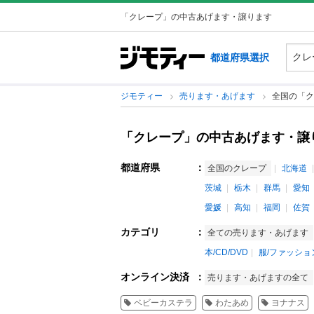
「クレープ」の中古あげます・譲ります
都道府県選択
ジモティー
売ります・あげます
全国の「ク
「クレープ」の中古あげます・譲
都道府県
：
全国のクレープ
北海道
茨城
栃木
群馬
愛知
愛媛
高知
福岡
佐賀
カテゴリ
：
全ての売ります・あげます
本/CD/DVD
服/ファッショ
オンライン決済
：
売ります・あげますの全て
ベビーカステラ
わたあめ
ヨナナス