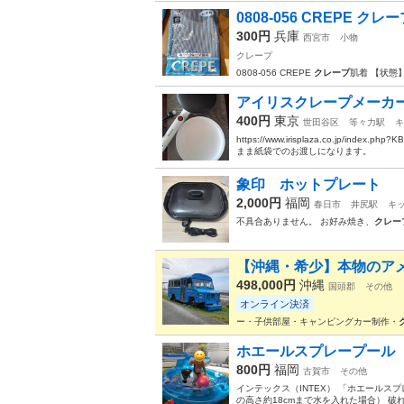
0808-056 CREPE クレ
300円
兵庫
西宮市
小物
クレープ
0808-056 CREPE
クレープ
肌着 【状態
アイリスクレープメーカ
400円
東京
世田谷区
等々力駅
キ
https://www.irisplaza.co.jp/
まま紙袋でのお渡しになります。
象印 ホットプレート
2,000円
福岡
春日市
井尻駅
キ
不具合ありません。 お好み焼き、
クレー
【沖縄・希少】本物のアメ
498,000円
沖縄
国頭郡
その他
オンライン決済
ー・子供部屋・キャンピングカー制作・
ホエールスプレープール
800円
福岡
古賀市
その他
インテックス（INTEX） 「ホエールスプレー
の高さ約18cmまで水を入れた場合） 破