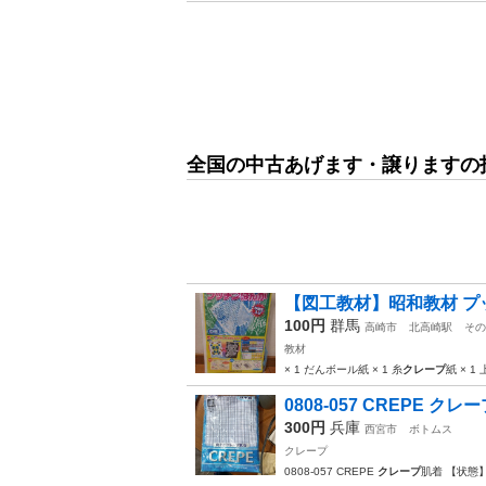
全国の中古あげます・譲りますの
【図工教材】昭和教材 プ
100円
群馬
高崎市
北高崎駅
その
教材
× 1 だんボール紙 × 1 糸
クレープ
紙 × 1
0808-057 CREPE クレ
300円
兵庫
西宮市
ボトムス
クレープ
0808-057 CREPE
クレープ
肌着 【状態