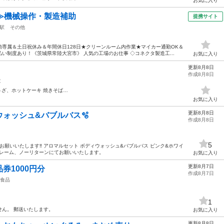
お気に入り
≫機械操作・製造補助
提携サイト
駅
その他
専属＆土日祝休み＆年間休日128日★クリーンルーム内作業★マイカー通勤OK＆
い制度あり！《茨城県常陸大宮市》 人気の工場のお仕事 ◇コネクタ製造工...
お気に入り
更新8月8日
作成8月8日
電
うざ、ホットケーキ 焼きそば…
お気に入り
更新8月8日
ォッシュ&バブルバス🫧
作成8月8日
5
お願いいたします‼️ アロマルセット ボディウォッシュ&バブルバス ピンク&ホワイ
ークレーム、ノーリターンにてお願いいたします。
お気に入り
更新8月7日
券1000円分
作成8月7日
食品
1
ん。 郵送いたします。
お気に入り
更新8月8日