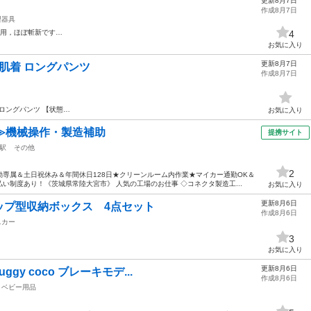
更新8月7日
作成8月7日
理器具
使用，ほぼ斬新です…
4
お気に入り
更新8月7日
ープ肌着 ロングパンツ
作成8月7日
 ロングパンツ 【状態…
お気に入り
≫機械操作・製造補助
提携サイト
駅
その他
2
専属＆土日祝休み＆年間休日128日★クリーンルーム内作業★マイカー通勤OK＆
い制度あり！《茨城県常陸大宮市》 人気の工場のお仕事 ◇コネクタ製造工...
お気に入り
更新8月6日
ップ型収納ボックス 4点セット
作成8月6日
ニカー
3
お気に入り
更新8月6日
ggy coco ブレーキモデ...
作成8月6日
ベビー用品