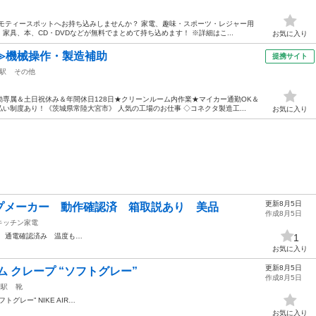
モティースポットへお持ち込みしませんか？ 家電、趣味・スポーツ・レジャー用
具、本、CD・DVDなどが無料でまとめて持ち込めます！ ※詳細はこ...
お気に入り
≫機械操作・製造補助
提携サイト
駅
その他
専属＆土日祝休み＆年間休日128日★クリーンルーム内作業★マイカー通勤OK＆
い制度あり！《茨城県常陸大宮市》 人気の工場のお仕事 ◇コネクタ製造工...
お気に入り
更新8月5日
プメーカー 動作確認済 箱取説あり 美品
作成8月5日
キッチン家電
。 通電確認済み 温度も…
1
お気に入り
更新8月5日
ム クレープ “ソフトグレー”
作成8月5日
園駅
靴
フトグレー” NIKE AIR…
お気に入り