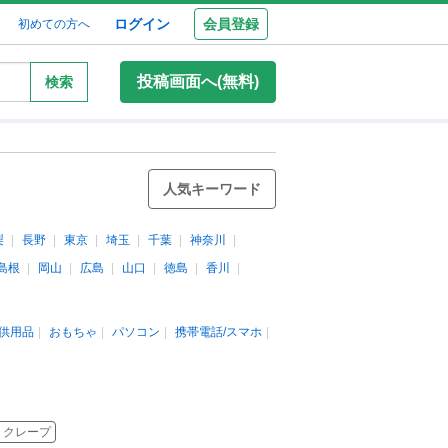
ログイン
会員登録
初めての方へ
投稿画面へ(無料)
検索
人気キーワード
梨
長野
東京
埼玉
千葉
神奈川
島根
岡山
広島
山口
徳島
香川
供用品
おもちゃ
パソコン
携帯電話/スマホ
 クレープ