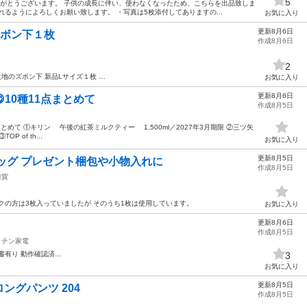
5
りがとうございます。 子供の成長に伴い、使わなくなったため、こちらを出品致しま
るようによろしくお願い致します。 ・写真は5枚添付してありますの...
お気に入り
更新8月6日
スボン下１枚
作成8月6日
2
生地のズボン下 新品Lサイズ１枚 …
お気に入り
更新8月6日
10種11点まとめて
作成8月5日
とめて ①キリン 午後の紅茶ミルクティー 1,500ml／2027年3月期限 ②三ツ矢
P of th...
お気に入り
更新8月5日
ッグ プレゼント梱包や小物入れに
作成8月5日
雑貨
クの方は3枚入っていましたが そのうち1枚は使用しています。
お気に入り
更新8月6日
作成8月5日
ッチン家電
書有り 動作確認済…
3
お気に入り
更新8月5日
 ロングパンツ 204
作成8月5日