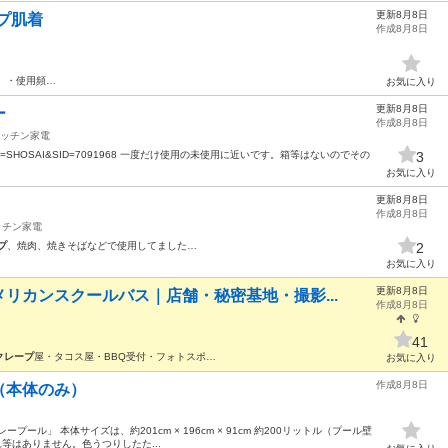
更新8月8日
ープ肌着
作成8月8日
】 ・使用頻…
お気に入り
更新8月8日
ー
作成8月8日
ッチン家電
index.php?KB=SHOSAI&SID=7091968 一度だけ使用の未使用に近いです。箱等はないのでその
3
お気に入り
更新8月8日
作成8月8日
ッチン家電
プ
、焼肉、焼きそばなどで使用してました…
2
お気に入り
更新8月8日
リカンスクールバス｜店舗・秘密基地・撮影...
作成8月8日
41
クレープ
屋・タコス屋・BBQ受付・フォトスポ…
お気に入り
作成8月8日
（本体のみ）
プール」 本体サイズは、約201cm × 196cm × 91cm 約200リットル（プール壁
れ等はありません。色うつりしたた...