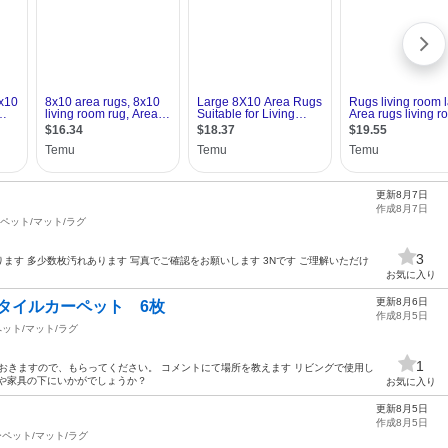
更新8月7日
作成8月7日
ペット/マット/ラグ
3
あります 多少数枚汚れあります 写真でご確認をお願いします 3Nです ご理解いただけ
お気に入り
更新8月6日
引タイルカーペット 6枚
作成8月5日
ット/マット/ラグ
1
ておきますので、もらってください。 コメントにて場所を教えます リビングで使用し
下や家具の下にいかがでしょうか？
お気に入り
更新8月5日
作成8月5日
ペット/マット/ラグ