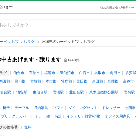
譲ります
地元の掲示板 ジモティー
ーペット/マット/ラグ
宮城県のカーペット/マット/ラグ
の中古あげます・譲ります
全1448件
/ラグ
仙台市
石巻市
塩竈市
気仙沼市
白石市
名取市
角田市
多賀
刈田郡
黒川郡
宮城郡
本吉郡
牡鹿郡
柴田郡
遠田郡
亘理郡
富谷市
仙台駅
涌谷駅
東仙台駅
岩沼駅
北仙台駅
八木山動物公園駅
岩切駅
椅子
テーブル
収納家具
ソファ
ダイニングセット
ドレッサー
照明器
ァブリック、カバー
ミラー/鏡
時計
インテリア雑貨/小物
オフィス用家具
ラグの価格帯
無料