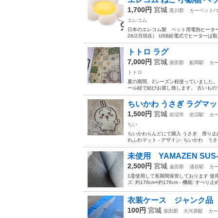
1,700円
宮城
黒川郡
カーペット/
エレコム
日本のエレコム製 ペット用電熱ヒーター付
26/2月現在） USB給電式でヒーターは
トトロ ラグ
7,000円
宮城
柴田郡
船岡駅
カー
トトロ
夏の期間、2シーズン程使っていました。 
ール紐で結びお渡し致します。 古いもので
ちいかわ うさぎ ラグマッ
1,500円
宮城
岩沼市
岩沼駅
カー
ちい
ちいかわらんどにて購入 うさぎ 滑り止
わふわマット - デザイン: ちいかわ うさ
未使用 YAMAZEN SUS
2,500円
宮城
遠田郡
涌谷駅
カー
1度使用して長期間保管しております 使用感はほぼ
ズ: 約176cm×約176cm - 機能: すべり止め加
衣装ケース ジャンク品
100円
宮城
柴田郡
大河原駅
カー