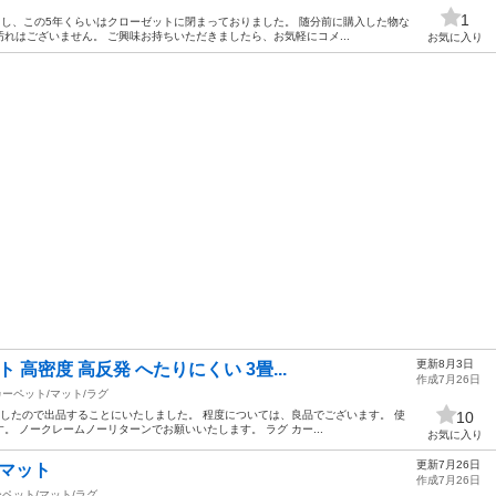
1
使用し、この5年くらいはクローゼットに閉まっておりました。 随分前に購入した物な
れはございません。 ご興味お持ちいただきましたら、お気軽にコメ...
お気に入り
更新8月3日
 高密度 高反発 へたりにくい 3畳...
作成7月26日
カーペット/マット/ラグ
したので出品することにいたしました。 程度については、良品でございます。 使
10
 ノークレームノーリターンでお願いいたします。 ラグ カー...
お気に入り
更新7月26日
ーマット
作成7月26日
ペット/マット/ラグ