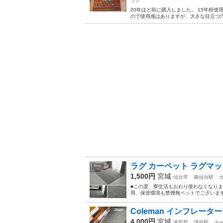
ラグ
20年ほど前に購入しました。 15年程
ので使用感はありますが、大きな目立つ汚
ラグ カーペット ラグマット
1,500円
宮城
仙台市
南仙台駅
■この度、寮生活もおわり使わなくなりま
用、保管環境も禁煙無ペットでございます。
Coleman インフレータ
4,000円
宮城
遠田郡
涌谷駅
カー