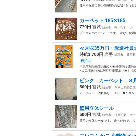
使用や保管に伴い使用感が見受けられます
カーペット 185✕185
770円
宮城
仙台市
福田町駅
カー
プーさんのカーペットです。 かなり使用
≪月収35万円・派遣社員
時給1,700円
岩手
釜石市
釜石駅
日払い
空気圧制御機器の組立や検査業務！高時給
K＆工場敷地内に無料駐車場あり★！《岩
ピンク カーペット ８
500円
宮城
仙台市
八木山動物公園
カーペット 汚れあり １８５❌１８５
壁用立体シール
500円
宮城
仙台市
河原町駅
カー
壁用の立体シールです。 余ったので、もし
エレコム ねこ 小動物 ペッ