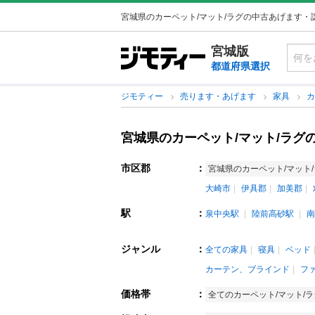
宮城県のカーペット/マット/ラグの中古あげます・
宮城版
都道府県選択
ジモティー
売ります・あげます
家具
カ
宮城県のカーペット/マット/ラグ
市区郡
：
宮城県のカーペット/マット
大崎市
伊具郡
加美郡
駅
：
泉中央駅
陸前高砂駅
南
ジャンル
：
全ての家具
寝具
ベッド
カーテン、ブラインド
フ
価格帯
：
全てのカーペット/マット/