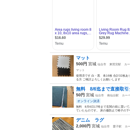
マット
500円
宮城
仙台市
東照宮駅
カー
マット
使用済です 白・黒 各16枚 合計32枚
る方 ご検討よろしくお願いします
無料 8/6迄まで直接取
50円
宮城
仙台市
南仙台駅
カーペ
オンライン決済
無料 8月6日17時まで玄関の前に置い
ていたものです。 床の傷防止で椅子の
デニム ラグ
2,000円
宮城
仙台市
愛子駅
カー