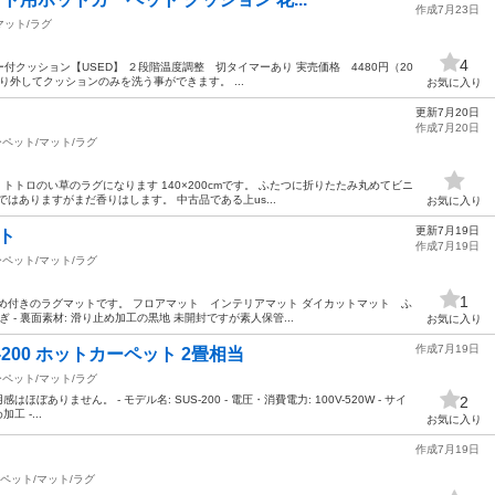
作成7月23日
マット/ラグ
4
クッション【USED】 ２段階温度調整 切タイマーあり 実売価格 4480円（20
取り外してクッションのみを洗う事ができます。 ...
お気に入り
更新7月20日
作成7月20日
ペット/マット/ラグ
トトロのい草のラグになります 140×200cmです。 ふたつに折りたたみ丸めてビニ
はありますがまだ香りはします。 中古品である上us...
お気に入り
更新7月19日
ト
作成7月19日
ペット/マット/ラグ
1
め付きのラグマットです。 フロアマット インテリアマット ダイカットマット ふ
ぎ - 裏面素材: 滑り止め加工の黒地 未開封ですが素人保管...
お気に入り
作成7月19日
-200 ホットカーペット 2畳相当
ペット/マット/ラグ
ありません。 - モデル名: SUS-200 - 電圧・消費電力: 100V-520W - サイ
2
工 -...
お気に入り
作成7月19日
ペット/マット/ラグ