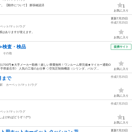
。 【動作について】 膨張確認済
1
お気に入り
更新7月25日
作成7月25日
ペット/マット/ラグ
感はありますが使えます。
お気に入り
≫検査・検品
提携サイト
その他
1700円★大手メーカー勤務！嬉しい寮費無料！ワンルーム寮完備★マイカー通勤O
手県釜石市》 人気の工場のお仕事 ◇空気圧制御機器（シリンダ、バルブ...
お気に入り
作成7月25日
月まで
駅
カーペット/マット/ラグ
お気に入り
作成7月25日
ペット/マット/ラグ
よければどうぞ！(^^)
1
お気に入り
更新7月23日
ト用ホットカーペット クッション 花...