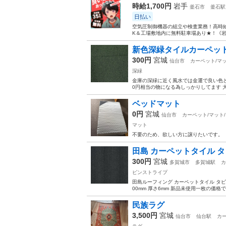
時給1,700円
岩手
釜石市
釜石駅
日払い
空気圧制御機器の組立や検査業務！高時給
K＆工場敷地内に無料駐車場あり★！《岩
新色深緑タイルカーペッ
300円
宮城
仙台市
カーペット/マッ
深緑
金庫の深緑に近く風水では金運で良い色とされ
0円相当の物になる為しっかりしてます 大
ベッドマット
0円
宮城
仙台市
カーペット/マット
マット
不要のため、欲しい方に譲りたいです。
田島 カーペットタイル 
300円
宮城
多賀城市
多賀城駅
カ
ピンストライプ
田島ルーフィング カーペットタイル タピス
00mm 厚さ6mm 新品未使用一枚の価格で
民族ラグ
3,500円
宮城
仙台市
仙台駅
カー