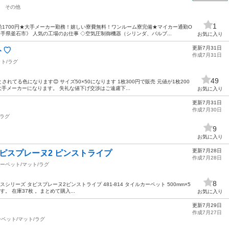
その他
1
1700円★大手メーカー勤務！嬉しい寮費無料！ワンルーム寮完備★マイカー通勤O
手県釜石市》 人気の工場のお仕事 ◇空気圧制御機器（シリンダ、バルブ...
お気に入り
更新7月31日
ト♡
作成7月31日
ト/ラグ
49
てる色になります😊 サイズ50×50になります 1枚300円で販売 元値が1枚200
手メーカーになります。 失礼な値下げ交渉はご遠慮下...
お気に入り
更新7月31日
作成7月30日
/ラグ
9
お気に入り
更新7月28日
タピスプレーヌ2 ピンストライプ
作成7月28日
ーペット/マット/ラグ
8
シリーズ タピスプレーヌ2ピンストライプ 481-814 タイルカーペット 500mm×5
す。 在庫37枚 。まとめて購入...
お気に入り
更新7月29日
作成7月27日
ペット/マット/ラグ