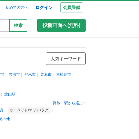
ログイン
会員登録
初めての方へ
投稿画面へ(無料)
検索
人気キーワード
城市
岩沼市
登米市
栗原市
東松島市
北山駅
路線・駅から選ぶ
具
カーペット/マット/ラグ
その他