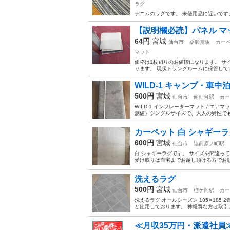
ラグ
デニムのラグです。 未使用品に近いです
【説明欄必読】パネル マッ
64円
宮城
仙台市
薬師堂駅
カーペ
マット
価格は1枚辺りのお値段になります。 サイ
ります。 現状トランクルームに保管して
WILD-1 キャンプ・車
500円
宮城
仙台市
南仙台駅
カー
WILD-1 インフレーターマット / エアマ
測値）シングルサイズで、大人の男性でも
カーペット 白 シャギーラ
600円
宮城
仙台市
陸前原ノ町駅
白 シャギーラグです。 サイズを間違って
受け取りは自宅までお越し頂ける方でお願い致
洗えるラグ
500円
宮城
仙台市
榴ケ岡駅
カー
洗えるラグ オールシーズン 185✕185 2畳用 
ど使用しております。 神経質な方は取引ご
≪月収35万円・派遣社員