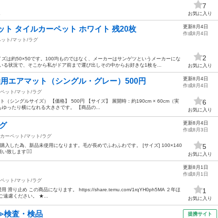
7
。
お気に入り
更新8月4日
ト タイルカーペット ホワイト 残20枚
作成8月4日
ット/マット/ラグ
2
ズは約50×50です。100均ものではなく、メーカーはサンゲツというメーカーにな
いる状況で、そこから私がドア前まで運び出しその中からお好きな1枚を...
お気に入り
更新8月4日
中泊用エアマット（シングル・グレー）500円
作成8月4日
ペット/マット/ラグ
ット（シングルサイズ） 【価格】 500円 【サイズ】 展開時：約190cm × 60cm（実
6
ゆったり横になれる大きさです。 【商品の...
お気に入り
更新8月4日
グ
作成8月3日
カーペット/マット/ラグ
購入した為、新品未使用になります。毛が長めでふわふわです。 [サイズ] 100×140
5
します🙇‍♀️
お気に入り
更新8月1日
作成8月1日
ペット/マット/ラグ
滑り止め この商品になります。 https://share.temu.com/1rqYH0ph5MA ２年ほ
1
遠慮ください。 ★...
お気に入り
≫検査・検品
提携サイト