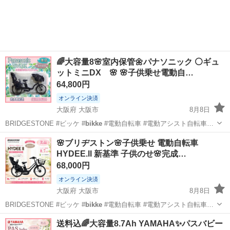
🌈大容量8🌸室内保管🌼パナソニック ⚪️ギュ
ットミニDX 🌸 🌸子供乗せ電動自…
64,800円
オンライン決済
大阪府 大阪市
8月8日
BRIDGESTONE #ビッケ #
bikke
#電動自転車 #電動アシスト自転車…
大阪
大阪市
電動アシスト自転車
ギュットミニ
🌸ブリヂストン🌸子供乗せ 電動自転車
HYDEE.ll 新基準 子供のせ🌸完成…
68,000円
オンライン決済
大阪府 大阪市
8月8日
BRIDGESTONE #ビッケ #
bikke
#電動自転車 #電動アシスト自転車…
大阪
大阪市
電動アシスト自転車
HYDEE
送料込🌈大容量8.7Ah YAMAHA✨パスバビー