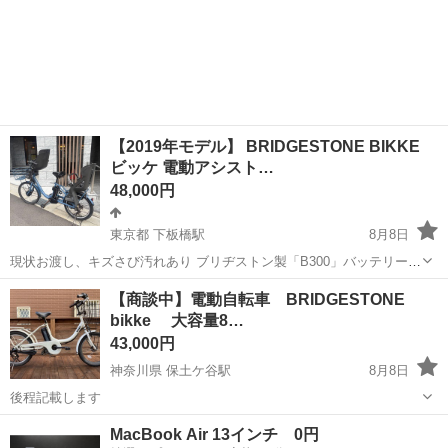
【2019年モデル】 BRIDGESTONE BIKKE
ビッケ 電動アシスト…
48,000円
東京都 下板橋駅
8月8日
現状お渡し、キズさび汚れあり ブリヂストン製「B300」バッテリーの
仕様は、定格電圧 36V ・容量 8.1Ah です（※25.2V 換算で約 11.5Ah
東京
豊島区
下板橋駅
電動アシスト自転車
【商談中】電動自転車 BRIDGESTONE
相当） バッテリー長押し診断→実力容量〜80％程度 ➕5000...
bikke 大容量8…
43,000円
神奈川県 保土ケ谷駅
8月8日
後程記載します
神奈川
横浜市
保土ケ谷駅
電動アシスト自転車
bikke
MacBook Air 13インチ 0円