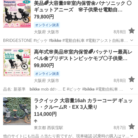
美品🌈大容量8🌸室内保管🌼パナソニック ⚪️
ギュットアニーズ 🌸子供乗せ電動自…
79,800円
オンライン決済
大阪府 大阪市
8月8日
BRIDGESTONE #ビッケ #
bikke
#電動自転車 #電動アシスト自転車…
大阪
大阪市
電動アシスト自転車
ギュットアニーズ
高年式🌸美品🌸室内保管🌈バッテリー最高レ
ベル🌼ブリヂストンビッケモブ⚪️子供乗…
99,800円
オンライン決済
大阪府 大阪市
8月8日
品名: 新基準
bikke
mob dd✨… E #ビッケ #
bikke
#電動自転車 …
大阪
大阪市
電動アシスト自転車
バッテリー
ラクイック 大容量16ah カラーコーデ ギュッ
ト・クルームR・EX 3人乗り
114,000円
東京都 西荻窪駅
8月7日
他のサイトにも出品 ⚠当たり前ですが、現車確認·試乗時の購入はマス