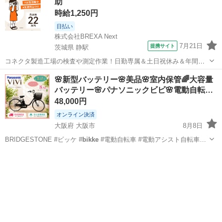
助
時給1,250円
日払い
株式会社BREXA Next
7月21日
提携サイト
茨城県 静駅
コネクタ製造工場の検査や測定作業！日勤専属＆土日祝休み＆年間休
日128日★クリーンルーム内作業★マイカー通勤OK＆無料駐車場あり
茨城
常陸大宮市
静駅
その他
🌸新型バッテリー🌸美品🌸室内保管🌈大容量
★就業先食堂利用可！日払い制度あり！《茨城県常陸大宮市》 人気の
バッテリー🌸パナソニックビビ🌸電動自転…
工場のお仕事 ◇コネクタ製造工...
48,000円
オンライン決済
大阪府 大阪市
8月8日
BRIDGESTONE #ビッケ #
bikke
#電動自転車 #電動アシスト自転車…
大阪
大阪市
電動アシスト自転車
バッテリー