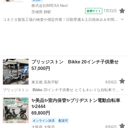
株式会社BREXA Next
7月21日
提携サイト
茨城県 静駅
コネクタ製造工場の検査や測定作業！日勤専属＆土日祝休み＆年間休
日128日★クリーンルーム内作業★マイカー通勤OK＆無料駐車場あり
茨城
常陸大宮市
静駅
その他
★就業先食堂利用可！日払い制度あり！《茨城県常陸大宮市》 人気の
工場のお仕事 ◇コネクタ製造工...
ブリッジストン Bikke 20インチ子供乗せ
57,000円
東京都 高島平駅
8月6日
ブリッジストン
Bikke
20インチ子供乗せ とてもキレイな自転車です
バッテリー：12.8Ah 防犯登録➕充電器付き
東京
板橋区
高島平駅
電動アシスト自転車
✨美品✨室内保管✨ブリヂストン電動自転車
✨2444
69,800円
オンライン決済
配送可
大阪府 大阪市
8月6日