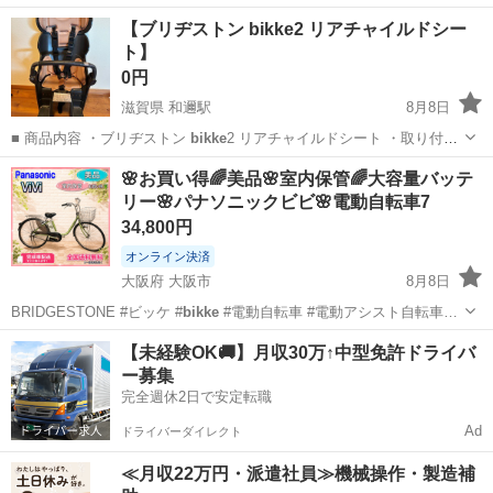
広島
東広島市
西条駅
その他
【ブリヂストン bikke2 リアチャイルドシー
ト】
0円
滋賀県 和邇駅
8月8日
■ 商品内容 ・ブリヂストン
bikke
2 リアチャイルドシート ・取り付
け…
滋賀
大津市
和邇駅
その他
🌸お買い得🌈美品🌸室内保管🌈大容量バッテ
リー🌸パナソニックビビ🌸電動自転車7
34,800円
オンライン決済
大阪府 大阪市
8月8日
BRIDGESTONE #ビッケ #
bikke
#電動自転車 #電動アシスト自転車…
大阪
大阪市
電動アシスト自転車
【未経験OK🚚】月収30万↑中型免許ドライバ
ー募集
完全週休2日で安定転職
Ad
ドライバーダイレクト
≪月収22万円・派遣社員≫機械操作・製造補