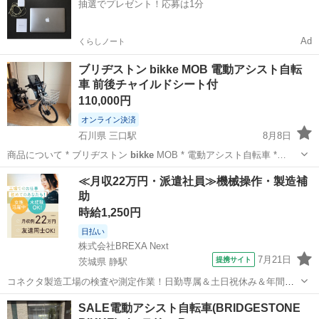
抽選でプレゼント！応募は1分
Ad
くらしノート
ブリヂストン bikke MOB 電動アシスト自転
車 前後チャイルドシート付
110,000円
オンライン決済
石川県 三口駅
8月8日
商品について * ブリヂストン
bikke
MOB * 電動アシスト自転車 *…
石川
金沢市
三口駅
電動アシスト自転車
≪月収22万円・派遣社員≫機械操作・製造補
助
時給1,250円
日払い
株式会社BREXA Next
7月21日
提携サイト
茨城県 静駅
コネクタ製造工場の検査や測定作業！日勤専属＆土日祝休み＆年間休
日128日★クリーンルーム内作業★マイカー通勤OK＆無料駐車場あり
茨城
常陸大宮市
静駅
その他
SALE電動アシスト自転車(BRIDGESTONE
★就業先食堂利用可！日払い制度あり！《茨城県常陸大宮市》 人気の