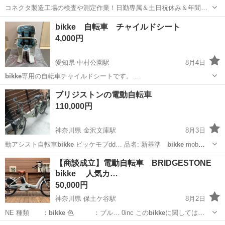
コネクタ製造工場の検査や測定作業！日勤専属＆土日祝休み＆年間休
日128日★クリーンルーム内作業★マイカー通勤OK＆無料駐車場あり
茨城
常陸大宮市
静駅
その他
bikke 自転車 チャイルドシート
★就業先食堂利用可！日払い制度あり！《茨城県常陸大宮市》 人気の
4,000円
工場のお仕事 ◇コネクタ製造工...
愛知県 中村公園駅
8月4日
bikke
専用の自転車チャイルドシートです。 …
愛知
名古屋市
中村公園駅
ベビー用品
bikke
ブリジストンの電動自転車
110,000円
神奈川県 金沢文庫駅
8月3日
動アシスト自転車
bikke
ビッケモブdd… 品名: 新基準
bikke
mob
dd✨…
神奈川
横浜市
金沢文庫駅
電動アシスト自転車
【商談成立】電動自転車 BRIDGESTONE
bikke 人気カ…
50,000円
神奈川県 保土ケ谷駅
8月2日
NE 種類 ：
bikke
色 ：ブル… 0inc この
bikke
に関しては
BR…