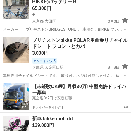
BIKKE)バッテリー B…
工場のお仕事 ◇コネクタ製造工...
65,000円
東京都 大田区
8月8日
メーカー ブリヂストンBRIDGESTONE 。 車種名：
BIKKE
フレー
ム素材：アルミ カラー：限定カラーブルー タイヤサイズ：前輪24イン
東京
大田区
電動アシスト自転車
BIKKE
ブリヂストンbikke POLAR用前乗りチャイル
チ 後輪20インチ 変速機構：有／内装３段変速 。 ライト形態：
ドシート フロントとカバー
（LED点灯...
3,000円
オンライン決済
兵庫県 苦楽園口駅
8月8日
車種専用チャイルドシートです。 取り付けネジは付属しません。 写真
のもののみです。 チャイルドシートのクッションとレインカバー（非
兵庫
西宮市
苦楽園口駅
その他
【未経験OK🚚】月収30万↑中型免許ドライバ
純正）付きです。
ー募集
完全週休2日で安定転職
Ad
ドライバーダイレクト
新車 bikke mob dd
139,000円