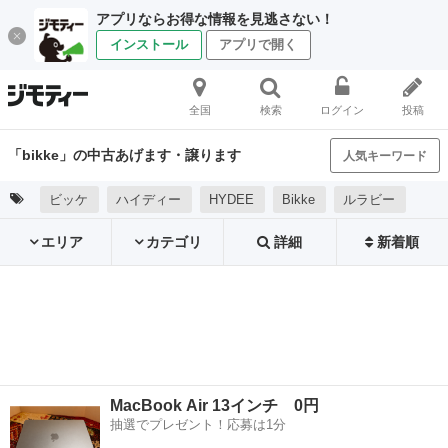
アプリならお得な情報を見逃さない！
インストール
アプリで開く
全国
検索
ログイン
投稿
「bikke」の中古あげます・譲ります
人気キーワード
ビッケ
ハイディー
HYDEE
Bikke
ルラビー
エリア
カテゴリ
詳細
新着順
MacBook Air 13インチ 0円
抽選でプレゼント！応募は1分