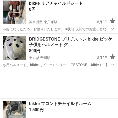
神奈川
横浜市
保土ケ谷駅
電動アシスト自転車
bikke
bikke リアチャイルドシート
0円
神奈川県 東戸塚駅
8月2日
不要になったため、お譲りいたします。 ■状態 現状でのお渡しとなり
ます。 支障はないと思いますが、クッションを固定するマジックテー
神奈川
横浜市
東戸塚駅
その他
BRIDGESTONE ブリヂストン bikke ビッケ
プが一部剥がれています。（画像2枚目） 箱、説明書はありません。
子供用ヘルメット グ…
■お取引条...
800円
東京都 千川駅
8月2日
も用ヘルメット、
bikke
（ビッケ）シリー… GESTONE（
bikke
） 【カ
ラー】…
東京
板橋区
千川駅
キッズ用品
bikke フロントチャイルドルーム
1,500円