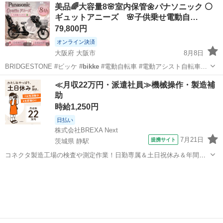
大阪
大阪市
電動アシスト自転車
美品🌈大容量8🌸室内保管🌼パナソニック ⚪️
ギュットアニーズ 🌸子供乗せ電動自…
79,800円
オンライン決済
大阪府 大阪市
8月8日
BRIDGESTONE #ビッケ #
bikke
#電動自転車 #電動アシスト自転車…
大阪
大阪市
電動アシスト自転車
ギュットアニーズ
≪月収22万円・派遣社員≫機械操作・製造補
助
時給1,250円
日払い
株式会社BREXA Next
7月21日
提携サイト
茨城県 静駅
コネクタ製造工場の検査や測定作業！日勤専属＆土日祝休み＆年間休
日128日★クリーンルーム内作業★マイカー通勤OK＆無料駐車場あり
茨城
常陸大宮市
静駅
その他
★就業先食堂利用可！日払い制度あり！《茨城県常陸大宮市》 人気の
工場のお仕事 ◇コネクタ製造工...