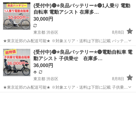
{受付中}🔴⭐️良品バッテリー⭐️🔴1人乗り 電動
自転車 電動アシスト 在庫多…
30,000円
東京都 渋谷区
8月8日
★東京近郊のみ配送可能★ ※対象エリア・送料は下部に記載 バッテリ
ーの状態が良いものを出品しています！ (新品と比較して、実用量が76
東京
渋谷区
電動アシスト自転車
バッテリー
{受付中}🔴⭐️良品バッテリー⭐️🔴電動自転車 電
～100％のもの) 他の方はバッテリーの劣化した商品を 同価格帯で出...
動アシスト 子供乗せ 在庫多…
36,000円
東京都 渋谷区
8月8日
★東京近郊のみ配送可能★ ※対象エリア・送料は下部に記載 子供乗せ
電動自転車(3人乗) 36,000円〜 子供乗せ電動自転車(2人乗) 43,000円〜
東京
渋谷区
電動アシスト自転車
バッテリー
在庫は下記URLの投稿一覧から確認可能です...