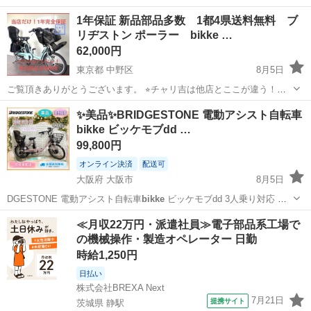
1年保証 新品部品多数 1都4県送料無料 ブ
リヂストン ポーラー bikke …
62,000円
東京都 中野区
8月5日
ご覧頂きありがとうございます。 ⭐︎チャリ吉は他店とここが違う！！
★全て1年間の完全保証付き（詳しくはプロフィール欄記載） ★新品
東京
中野区
電動アシスト自転車
20インチ
✨美品✨BRIDGESTONE 電動アシスト自転車
部品多数、整備に一切妥協しません。 ★バッテリー全て新品同様容量
bikke ビッケモブdd …
又は最優良品。 ★100%...
99,800円
オンライン決済
配送可
大阪府 大阪市
8月5日
DGESTONE 電動アシスト自転車
bikke
ビッケモブdd 3人乗り対応
…
大阪
大阪市
電動アシスト自転車
ビッケモブ
≪月収22万円・派遣社員≫電子部品系工場で
の機械操作・製造オペレーター 日勤
時給1,250円
日払い
株式会社BREXA Next
7月21日
提携サイト
茨城県 静駅