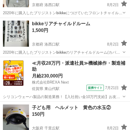
京都府 洛西口駅
8月2日
2020年に購入したブリジストン
bikke
につけていたフロントチャイルド
ルーム…
京都
京都市
洛西口駅
電動アシスト自転車
bikke
bikkeリアチャイルドルーム
1,500円
京都府 洛西口駅
8月2日
2020年に購入したブリジストン
bikke
のリアチャイルドルーム(カバー)
です…
京都
京都市
洛西口駅
電動アシスト自転車
bikke
≪月収28万円・派遣社員≫機械操作・製造補
助
月給230,000円
株式会社BREXA Next
7月21日
提携サイト
佐賀県 東山代駅
シリコンウェーハ製品の製造業務！【入社祝い金10万円支給】お友達
やカップルとの応募OK◎年間休日129日＆休出なしでプライベート充
佐賀
伊万里市
東山代駅
その他
子ども用 ヘルメット 黄色の水玉②
実♪業務はクリーンルームで快適作業◎自社正社員登用制度あり★1食
150円
300円～の格安食堂あり！《佐...
大阪府 千里丘駅
8月2日