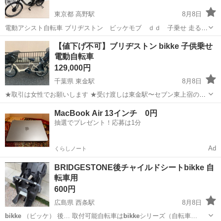
東京都 高野駅
8月8日
電動アシスト自転車 ブリヂストン ビッケモブ ｄｄ 子乗せ 走る、
止まる、変速、アシスト全て問題ありません。 バッテリーはB400
東京
足立区
高野駅
電動アシスト自転車
bikke
【値下げ不可】ブリヂストン bikke 子供乗せ
14.3AH 数回試乗はしましたが すべて新品です。 室内保管 スイッチ...
電動自転車
129,000円
千葉県 東金駅
8月8日
★取引は女性でお願いします ★受け渡しは東金駅〜セブン東上宿のみ
となります 数年前に購入(約20万) 乗る機会がない為、お譲りします メ
千葉
東金市
東金駅
電動アシスト自転車
MacBook Air 13インチ 0円
ーカー:ブリヂストン バッテリーサイズ: 13.2AHバッテリー バッテリ
抽選でプレゼント！応募は1分
ー...
Ad
くらしノート
BRIDGESTONE後チャイルドシートbikke 自
転車用
600円
広島県 西条駅
8月8日
bikke
（ビッケ） 後… 取付可能自転車は
bikke
シリーズ（自転車…