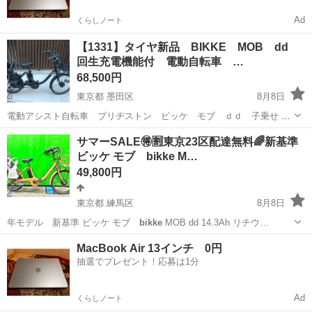
Ad
くらしノート
【1331】タイヤ新品 BIKKE MOB dd
回生充電機能付 電動自転車 …
68,500円
東京都 墨田区
8月8日
電動アシスト自転車 ブリヂストン ビッケ モブ ｄｄ 子乗せ 走
る、止まる、変速、アシストは問題ありません。 ベルトドライブなの
東京
墨田区
電動アシスト自転車
BIKKE
サマーSALE🉐🈹東京23区配達無料🌈新基準
でメンテナンス不要、音も静かで、チェーンではないので外れたり伸
ビッケ モブ bikke M…
びたりもしません。 ...
49,800円
東京都 練馬区
8月8日
年モデル 新基準 ビッケ モブ
bikke
MOB dd 14.3Ah リチウ…
東京
練馬区
電動アシスト自転車
MOB
MacBook Air 13インチ 0円
抽選でプレゼント！応募は1分
Ad
くらしノート