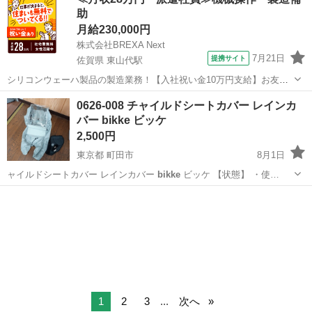
助
バッテリー
月給230,000円
株式会社BREXA Next
7月21日
提携サイト
佐賀県 東山代駅
シリコンウェーハ製品の製造業務！【入社祝い金10万円支給】お友達
やカップルとの応募OK◎年間休日129日＆休出なしでプライベート充
佐賀
伊万里市
東山代駅
その他
0626-008 チャイルドシートカバー レインカ
実♪業務はクリーンルームで快適作業◎自社正社員登用制度あり★1食
バー bikke ビッケ
300円～の格安食堂あり！《佐...
2,500円
東京都 町田市
8月1日
ャイルドシートカバー レインカバー
bikke
ビッケ 【状態】 ・使…
東京
町田市
ベビー用品
リユース
1
2
3
...
次へ