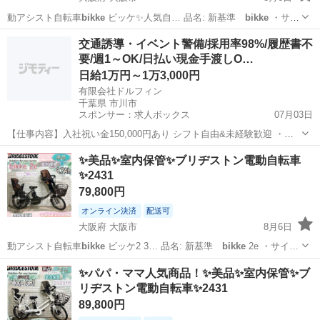
動アシスト自転車
bikke
ビッケ✨人気自… 品名: 新基準
bikke
・サイ
ズ:…
大阪
大阪市
電動アシスト自転車
ブリヂストン
交通誘導・イベント警備/採用率98%/履歴書不
要/週1～OK/日払い現金手渡しO…
日給1万円～1万3,000円
有限会社ドルフィン
千葉県 市川市
スポンサー：求人ボックス
07月03日
【仕事内容】入社祝い金150,000円あり シフト自由&未経験歓迎
・直
行直帰OK ・一部車・自転車・バイク通勤OK ・週1～OK ・日払い・
アルバイト・パート
✨美品✨室内保管✨ブリヂストン電動自転車
週払いOK、現金手渡しも可能です! <仕事内容> 建築・土木工事現場
✨2431
で...
79,800円
オンライン決済
配送可
大阪府 大阪市
8月6日
動アシスト自転車
bikke
ビッケ2 3… 品名: 新基準
bikke
2e ・サイ…
大阪
大阪市
電動アシスト自転車
ブリヂストン
✨パパ・ママ人気商品！✨美品✨室内保管✨ブ
リヂストン電動自転車✨2431
89,800円