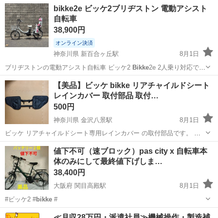
ル式…
大阪
摂津市
千里丘駅
その他
bikke2e ビッケ2ブリヂストン 電動アシスト
自転車
38,900円
オンライン決済
神奈川県 新百合ヶ丘駅
8月1日
ブリヂストンの電動アシスト自転車 ビッケ2
Bikke
2e 2人乗り対応で
す。後部チャイルドシートも付属します。 子供の成長に伴い乗り換え
神奈川
川崎市
新百合ヶ丘駅
電動アシスト自転車
【美品】ビッケ bikke リアチャイルドシート
となりましたため出品します。 ◎付属品 チャイルドシート、バッテリ
レインカバー 取付部品 取付…
ー、説明書、充...
500円
神奈川県 金沢八景駅
8月1日
ビッケ リアチャイルドシート専用レインカバー の取付部品です。 レ
インカバーを新しいものに替えたため、出品いたします。 目立つ汚れ
神奈川
横浜市
金沢八景駅
電動アシスト自転車
値下不可（速ブロック）pas city x 自転車本
もなく、問題なく使用できる状態です。 ペット× 喫煙者×
体のみにして最終値下げしま…
38,400円
大阪府 関目高殿駅
8月1日
#ビッケ2 #
bikke
#
大阪
大阪市
関目高殿駅
電動アシスト自転車
≪月収28万円・派遣社員≫機械操作・製造補