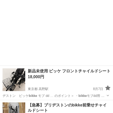
トではないので、他車との比較含め状態が1番分かるので、お気軽にい
東京
杉並区
西荻窪駅
電動アシスト自転車
らして頂けたらと トラブル防止の為商品の状態は"傷、汚れあり"でお
願いします”現状優先”で...
新品未使用 ビッケ フロントチャイルドシート
18,000円
東京都 高野駅
8月7日
ヂストン ビッケ
bikke
モブ dd … のポイント＞ ・
bikke
モブdd用 ・
乗…
東京
足立区
高野駅
その他
ビッケ
【急募】ブリヂストンのbikke前乗せチャイ
ルドシート