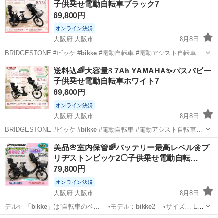
子供乗せ電動自転車ブラック7
69,800円
オンライン決済
大阪府 大阪市
8月8日
BRIDGESTONE #ビッケ #
bikke
#電動自転車 #電動アシスト自転車…
大阪
大阪市
電動アシスト自転車
パスバビー
送料込🌈大容量8.7Ah YAMAHA✨パスバビー
子供乗せ電動自転車ホワイト7
69,800円
オンライン決済
大阪府 大阪市
8月8日
BRIDGESTONE #ビッケ #
bikke
#電動自転車 #電動アシスト自転車…
大阪
大阪市
電動アシスト自転車
美品🌸室内保管🌈バッテリー最高レベル🌼ブ
リヂストンビッケ2⚪️子供乗せ電動自転…
79,800円
オンライン決済
大阪府 大阪市
8月8日
デル✨ 「
bikke
」は“自転車のベ… •モデル：
bikke
2 •サイズ… E #
ビッケ #
bikke
#電動自転車 …