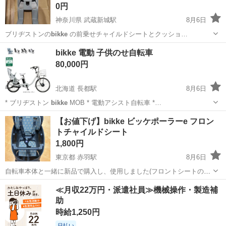
0円
神奈川県 武蔵新城駅
8月6日
ブリヂストンの
bikke
の前乗せチャイルドシートとクッショ…
神奈川
川崎市
武蔵新城駅
自転車
bikke 電動 子供のせ自転車
80,000円
北海道 長都駅
8月6日
* ブリヂストン
bikke
MOB * 電動アシスト自転車 *…
北海道
千歳市
長都駅
電動アシスト自転車
【お値下げ】bikke ビッケポーラーe フロン
トチャイルドシート
1,800円
東京都 赤羽駅
8月6日
自転車本体と一緒に新品で購入し、使用しました(フロントシートのみ
の出品です)。 クッションの色褪せとシートの外側に傷ががあります。
東京
北区
赤羽駅
ベビー用品
ビッケポーラー
≪月収22万円・派遣社員≫機械操作・製造補
（全体的に小さい傷もあります。）写真をご確認ください。 取り付け
助
部品・ネジ等も付属します。...
時給1,250円
日払い