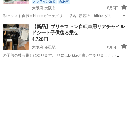
オンライン決済
配送可
大阪府 大阪市
8月6日
動アシスト自転車
bikke
ビッケグリ … 品名: 新基準
bikke
グリ ・サ
イ…
大阪
大阪市
電動アシスト自転車
ブリヂストン
【新品】ブリヂストン自転車用リアチャイル
ドシート子供後ろ乗せ
4,720円
大阪府 布忍駅
8月5日
の子供の後ろ乗せになります。 箱には
bikke
と書いてありました。(自
転車屋さんに…
大阪
松原市
布忍駅
ベビー用品
ブリヂストン