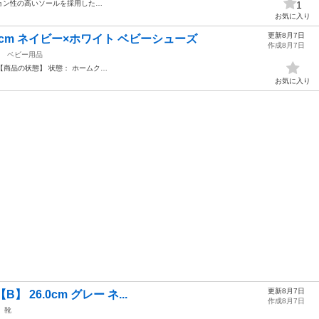
ョン性の高いソールを採用した…
1
お気に入り
更新8月7日
0cm ネイビー×ホワイト ベビーシューズ
作成8月7日
ベビー用品
【商品の状態】 状態： ホームク…
お気に入り
更新8月7日
B】 26.0cm グレー ネ...
作成8月7日
靴