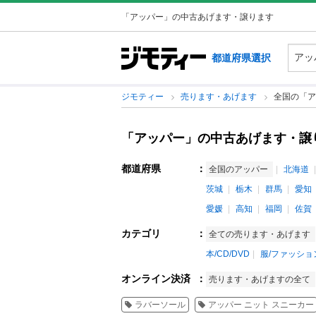
「アッパー」の中古あげます・譲ります
都道府県選択
ジモティー
売ります・あげます
全国の「ア
「アッパー」の中古あげます・譲
都道府県
：
全国のアッパー
北海道
茨城
栃木
群馬
愛知
愛媛
高知
福岡
佐賀
カテゴリ
：
全ての売ります・あげます
本/CD/DVD
服/ファッショ
オンライン決済
：
売ります・あげますの全て
ラバーソール
アッパー ニット スニーカー