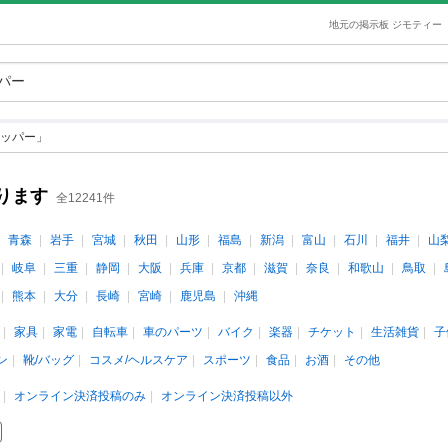
地元の掲示板 ジモティー
ッパー」
ります
全12241件
青森
岩手
宮城
秋田
山形
福島
新潟
富山
石川
福井
山
岐阜
三重
静岡
大阪
兵庫
京都
滋賀
奈良
和歌山
鳥取
熊本
大分
長崎
宮崎
鹿児島
沖縄
家具
家電
自転車
車のパーツ
バイク
楽器
チケット
生活雑貨
子
ン
靴/バッグ
コスメ/ヘルスケア
スポーツ
食品
お酒
その他
オンライン決済投稿のみ
オンライン決済投稿以外