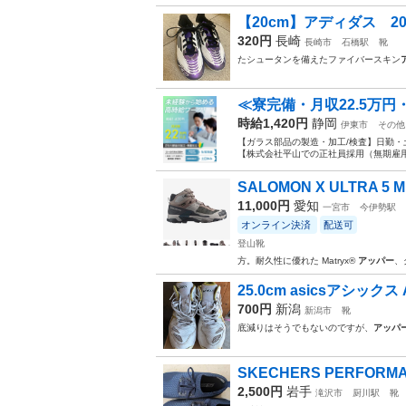
【20cm】アディダス 2025
320円
長崎
長崎市
石橋駅
靴
たシュータンを備えたファイバースキン
≪寮完備・月収22.5万
時給1,420円
静岡
伊東市
その他
【ガラス部品の製造・加工/検査】日勤・
【株式会社平山での正社員採用（無期雇用派
SALOMON X ULTRA 5 MI
11,000円
愛知
一宮市
今伊勢駅
オンライン決済
配送可
登山靴
方。耐久性に優れた Matryx®
アッパー
、
25.0cm asicsアシックス
700円
新潟
新潟市
靴
底減りはそうでもないのですが、
アッパ
SKECHERS PERFORMA
2,500円
岩手
滝沢市
厨川駅
靴