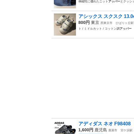
伸縮性に優れたニット
アッパー
とクッシ
アシックス スクスク 13.
800円
東京
西東京市
ひばりヶ丘駅
ト / ミドルカット / コットン調
アッパー
アディダス ネオ F98408 【
1,600円
鹿児島
鹿屋市
宮ケ浜駅