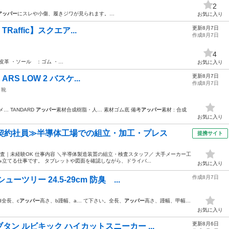
2
アッパー
にスレや小傷、履きジワが見られます。…
お気に入り
更新8月7日
 TRaffic】スクエア...
作成8月7日
4
皮革 ・ソール ：ゴム ・…
お気に入り
更新8月7日
ARS LOW 2 バスケ...
作成8月7日
靴
… TANDARD
アッパー
素材合成樹脂・人… 素材ゴム底 備考
アッパー
素材 : 合成
お気に入り
・契約社員≫半導体工場での組立・加工・プレス
提携サイト
査｜未経験OK 仕事内容 ＼半導体製造装置の組立・検査スタッフ／ 大手メーカー工
立てる仕事です。 タブレットや図面を確認しながら、ドライバ...
お気に入り
作成8月7日
ツリー 24.5-29cm 防臭 ...
d全長、c
アッパー
高さ、b踵幅、a… て下さい。全長、
アッパー
高さ、踵幅、甲幅…
お気に入り
更新8月6日
ン ルビキック ハイカットスニーカー ...