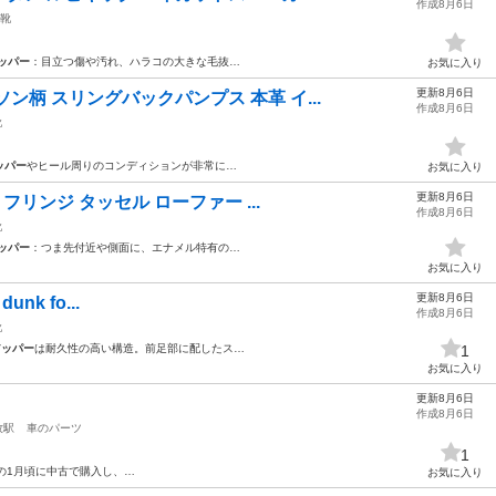
作成8月6日
靴
ッパー
：目立つ傷や汚れ、ハラコの大きな毛抜…
お気に入り
更新8月6日
ン柄 スリングバックパンプス 本革 イ...
作成8月6日
靴
ッパー
やヒール周りのコンディションが非常に…
お気に入り
更新8月6日
 フリンジ タッセル ローファー ...
作成8月6日
靴
ッパー
：つま先付近や側面に、エナメル特有の…
お気に入り
更新8月6日
dunk fo...
作成8月6日
靴
アッパー
は耐久性の高い構造。前足部に配したス…
1
お気に入り
更新8月6日
作成8月6日
牧駅
車のパーツ
1
の1月頃に中古で購入し、…
お気に入り