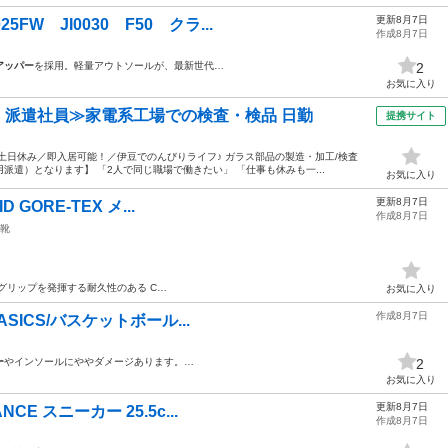
更新8月7日
FW JI0030 F50 クラ...
作成8月7日
アッパー
を採用。軽量アウトソールが、最新世代…
2
お気に入り
円・派遣社員≫家電系工場での検査・検品 日勤
提携サイト
土日休み／即入居可能！／伊豆でのんびりライフ♪ ガラス部品の製造・加工/検査
遣）となります】 「2人で同じ職場で働きたい」 「仕事も休みも一...
お気に入り
更新8月7日
D GORE-TEX メ...
作成8月7日
靴
グリップを発揮する耐久性のある C…
お気に入り
作成8月7日
 ASICS/バスケットボール...
ー
やインソールにややダメージあります。…
2
お気に入り
更新8月7日
NCE スニーカー 25.5c...
作成8月7日