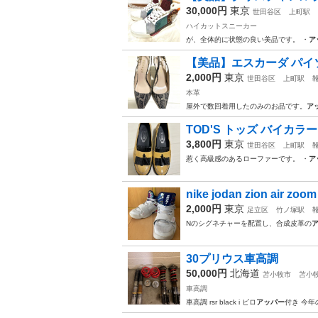
30,000円
東京
世田谷区
上町駅
ハイカットスニーカー
が、全体的に状態の良い美品です。 ・
ア
【美品】エスカーダ パイソ
2,000円
東京
世田谷区
上町駅
本革
屋外で数回着用したのみのお品です。
ア
TOD'S トッズ バイカラー
3,800円
東京
世田谷区
上町駅
惹く高級感のあるローファーです。 ・
ア
nike jodan zion air zoom 
2,000円
東京
足立区
竹ノ塚駅
Nのシグネチャーを配置し、合成皮革の
30プリウス車高調
50,000円
北海道
苫小牧市
苫小
車高調
車高調 rsr black i ピロ
アッパー
付き 今年