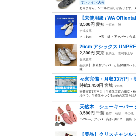
オンライン決済
ありません。ソールに減りがあります。
【未使用級 / WA ORiental
3,500円
愛知
一宮市
靴
合成皮革
さ：3cm ■素 材 ・
アッパー
：合成
26cm アシックス UNPRE 
2,300円
東京
板橋区
志村坂上駅
合成皮革
品説明】 新素材
アッパー
と新採用のハトメ
繊…
≪寮完備・月収33万円
時給1,450円
宮城
その他
寮費実質1万円台｜半導体装置の組立・検
場内で、半導体をつくるための装置を組み
天然木 シューキーパー シュー
3,580円
千葉
柏市
柏駅
その他
.5-26cm、
アッパー
高さc 約6.2… 箇所（
【美品】クリスチャンルブタ