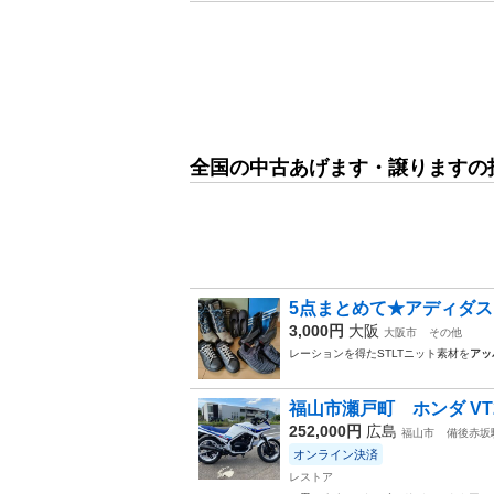
全国の中古あげます・譲りますの
5点まとめて★アディダスス
3,000円
大阪
大阪市
その他
レーションを得たSTLTニット素材を
アッ
福山市瀬戸町 ホンダ VT250
252,000円
広島
福山市
備後赤坂
オンライン決済
レストア