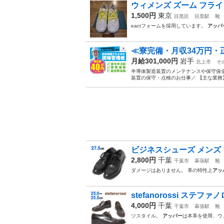
ウィメンズ ズーム フライ 4 
1,500円
東京
目黒区
目黒駅
靴
eactフォームを採用しています。
アッパ
≪寮完備・月収34万円・
月給301,000円
岩手
北上市
そ
半導体製造装置のメンテナンスや保守保全
装置の保守・点検のお仕事／ 【主な業務】
ビジネスシューズ メンズ プ
2,800円
千葉
千葉市
幕張駅
靴
ダメージはありません。 革の特性上
アッ
stefanorossi ステファノロ
4,000円
千葉
千葉市
幕張駅
靴
ツスタイル。
アッパー
は本革を使用、ウ…