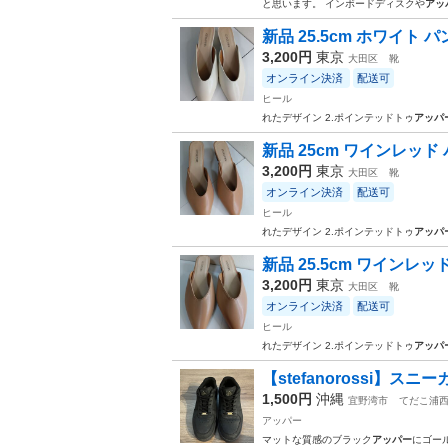
と思います。 インボードディスクや
アッ
新品 25.5cm ホワイト 
3,200円
東京
大田区
靴
オンライン決済
配送可
ヒール
れたデザイン 2.ポインテッドトゥ
アッパ
新品 25cm ワインレッド 
3,200円
東京
大田区
靴
オンライン決済
配送可
ヒール
れたデザイン 2.ポインテッドトゥ
アッパ
新品 25.5cm ワインレッ
3,200円
東京
大田区
靴
オンライン決済
配送可
ヒール
れたデザイン 2.ポインテッドトゥ
アッパ
【stefanorossi】スニー
1,500円
沖縄
宜野湾市
てだこ浦
アッパー
マットな質感のブラック
アッパー
にゴー