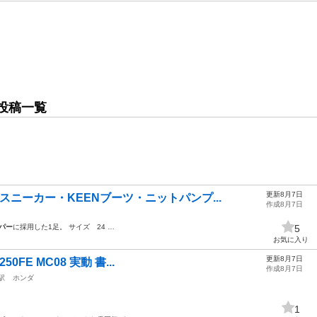
投稿一覧
更新8月7日
ニーカー・KEENブーツ・ニットパンプ...
作成8月7日
パー
に採用した1足。 サイズ 24 …
5
お気に入り
更新8月7日
FE MC08 実動 書...
作成8月7日
駅
ホンダ
1