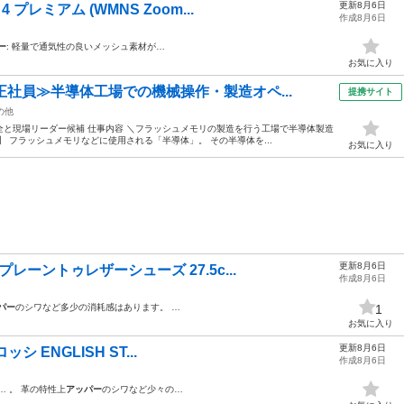
更新8月6日
プレミアム (WMNS Zoom...
作成8月6日
ー
: 軽量で通気性の良いメッシュ素材が…
お気に入り
正社員≫半導体工場での機械操作・製造オペ...
提携サイト
の他
と現場リーダー候補 仕事内容 ＼フラッシュメモリの製造を行う工場で半導体製造
 フラッシュメモリなどに使用される「半導体」。 その半導体を...
お気に入り
更新8月6日
レーントゥレザーシューズ 27.5c...
作成8月6日
パー
のシワなど多少の消耗感はあります。 …
1
お気に入り
更新8月6日
ッシ ENGLISH ST...
作成8月6日
 。 革の特性上
アッパー
のシワなど少々の…