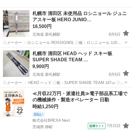
札幌市 清田区 未使用品 ロシニョール ジュニ
アスキー板 HERO JUNIO…
16,500円
北海道 新札幌駅
8月6日
◇メーカー ：ロシニョール ROSSIGNOL ◇板：ロシニョール 110㎝
◇ビンディング：LOOK TEAM4 ◇ソール長：- 当方専門ではないた
北海道
札幌市
新札幌駅
スキー
ビンディング
札幌市 清田区 HEAD ヘッド スキー板
め、年代や仕様・状態など詳しいことは分かりか...
SUPER SHADE TEAM …
9,900円
北海道 新札幌駅
8月6日
◇メーカー ： HEAD ヘッド ◇板：SUPER SHADE TEAM 147㎝ ◇ビ
ンディング：TYROLIA LRX4.5 ◇ソール長：239㎜-323㎜ 当方専門で
北海道
札幌市
新札幌駅
スキー
ビンディング
≪月収22万円・派遣社員≫電子部品系工場で
はないため、年代や仕様・...
の機械操作・製造オペレーター 日勤
時給1,250円
日払い
株式会社BREXA Next
7月21日
提携サイト
茨城県 静駅