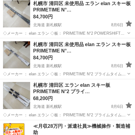
北海道
札幌市
新札幌駅
スキー
ビンディング
札幌市 清田区 未使用品 エラン elan スキー板
長： 271-371㎜ 当...
PRIMETIME N°…
84,700円
北海道 新札幌駅
8月6日
◇メーカー ： elan エラン ◇板： PRIMETIME N°2 POWERSHIFT
ACEKQN23 158㎝ ◇ビンディング： EL9.0GW ◇ソール長： 25-355
北海道
札幌市
新札幌駅
スキー
ビンディング
札幌市 清田区 未使用品 elan エラン スキー板
㎜ 当方専門で...
PRIMETIME N°…
84,700円
北海道 新札幌駅
8月6日
◇メーカー ： elan エラン ◇板： PRIMETIME N°2 プライムタイム
158㎝ ◇ビンディング： elan EL9.0GW ◇ソール長： 255-355㎜ 当
北海道
札幌市
新札幌駅
スキー
ビンディング
札幌市 清田区 エラン elan スキー板
方専門ではないため、...
PRIMETIME N°2 プライ…
68,200円
北海道 新札幌駅
8月6日
◇メーカー ： elan エラン ◇板： PRIMETIME N°2 プライムタイム
158㎝ ◇ビンディング： elan EL9 ◇ソール長： 255-355㎜ 当方専門
北海道
札幌市
新札幌駅
スキー
≪月収28万円・派遣社員≫機械操作・製造補
ではないため、年代や仕...
助