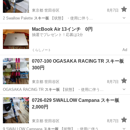
東京都 世田谷区
8月7日
2 Swallow Palette
スキー板
【状態】 ・使用に伴う…
東京
世田谷区
スキー
Swallow
MacBook Air 13インチ 0円
抽選でプレゼント！応募は1分
Ad
くらしノート
0707-100 OGASAKA RACING TR スキー板
300円
東京都 世田谷区
8月7日
OGASAKA RACING TR
スキー板
【状態】 ・使用に伴う…
東京
世田谷区
スキー
OGASAKA
0726-029 SWALLOW Campana スキー板
2,000円
東京都 世田谷区
8月7日
9 SWALLOW Campana
スキー板
【状態】 ・使用に伴う…