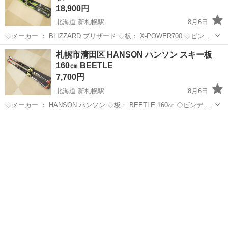
18,900円
北海道 新札幌駅
8月6日
◇メーカー ： BLIZZARD ブリザード ◇板： X-POWER700 ◇ビンデ
ィング：MARKER10.0TP ◇ソール長:- 当方専門ではないため、年代
北海道
札幌市
新札幌駅
スキー
ビンディング
札幌市清田区 HANSON ハンソン スキー板
や仕様・状態など詳しいことは分かり...
160㎝ BEETLE
7,700円
北海道 新札幌駅
8月6日
◇メーカー ： HANSON ハンソン ◇板： BEETLE 160㎝ ◇ビンディ
ング：LRX9.0 ◇ソール長:263㎜-347㎜ 当方専門ではないため、年代
北海道
札幌市
新札幌駅
スキー
ハンソン
や仕様・状態など詳しいことは分かり...