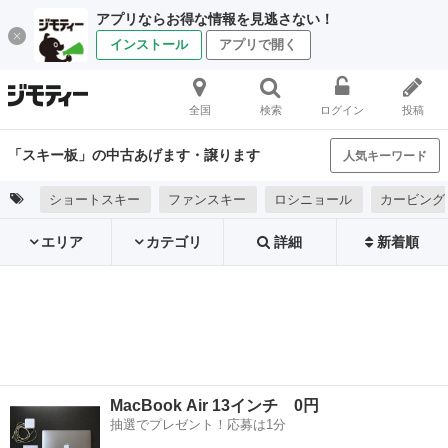
アプリならお得な情報を見逃さない！
インストール
アプリで開く
全国
検索
ログイン
投稿
「スキー板」の中古あげます・譲ります
人気キーワード
ショートスキー
ファンスキー
ロシニョール
カービング
エリア
カテゴリ
詳細
新着順
MacBook Air 13インチ 0円
抽選でプレゼント！応募は1分