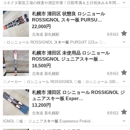
コネクタ製造工場の検査や測定作業！日勤専属＆土日祝休み＆年間休
日128日★クリーンルーム内作業★マイカー通勤OK＆無料駐車場あり
茨城
常陸大宮市
静駅
その他
札幌市 清田区 状態良 ロシニョール
★就業先食堂利用可！日払い制度あり！《茨城県常陸大宮市》 人気の
ROSSIGNOL スキー板 PURSU…
工場のお仕事 ◇コネクタ製造工...
22,000円
北海道 新札幌駅
8月6日
：ロシニョール ROSSIGNOL
スキー板
PURSUIT 123㎝ ◇…
北海道
札幌市
新札幌駅
スキー
ロシニョール
札幌市 清田区 未使用品 ロシニョール
ROSSIGNOL ジュニアスキー板 …
16,500円
北海道 新札幌駅
8月6日
◇メーカー ：ロシニョール ROSSIGNOL ◇板：ロシニョール 100㎝
◇ビンディング：LOOK TEAM4 ◇ソール長：- 当方専門ではないた
北海道
札幌市
新札幌駅
スキー
ビンディング
札幌市 清田区 ロシニョール ROSSIGNOL ジ
め、年代や仕様・状態など詳しいことは分かりか...
ュニアスキー板 Exper…
13,200円
北海道 新札幌駅
8月6日
IGNOL ◇板： ジュニア
スキー板
Experience Prokid…
北海道
札幌市
新札幌駅
スキー
ビンディング