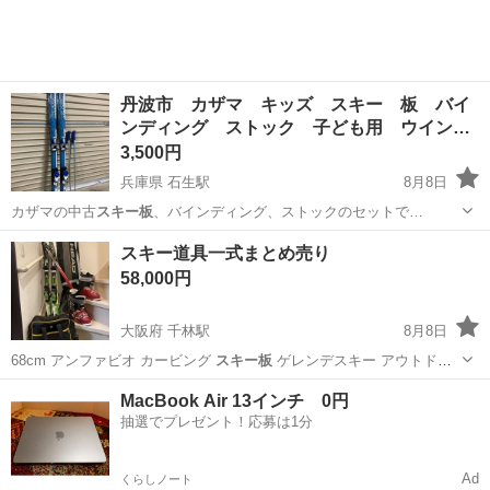
丹波市 カザマ キッズ スキー 板 バイ
ンディング ストック 子ども用 ウイン…
3,500円
兵庫県 石生駅
8月8日
カザマの中古
スキー板
、バインディング、ストックのセットで…
兵庫
丹波市
石生駅
スキー
カザマ
スキー道具一式まとめ売り
58,000円
大阪府 千林駅
8月8日
68cm アンファビオ カービング
スキー板
ゲレンデスキー アウトド
ア ス…
大阪
大阪市
千林駅
スキー
道具一式
MacBook Air 13インチ 0円
抽選でプレゼント！応募は1分
Ad
くらしノート