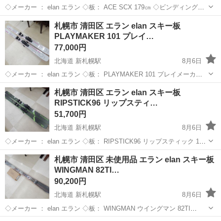
◇メーカー ： elan エラン ◇板： ACE SCX 179㎝ ◇ビンディング： -
◇ソール長： - 当方専門ではないため、年代や仕様・状態など詳しい
北海道
札幌市
新札幌駅
スキー
ビンディング
札幌市 清田区 エラン elan スキー板
ことは分かりかねます。 また、当方で...
PLAYMAKER 101 プレイ…
77,000円
北海道 新札幌駅
8月6日
◇メーカー ： elan エラン ◇板： PLAYMAKER 101 プレイメーカー
172㎝ ◇ビンディング： elan ATTACK14MN ◇ソール長： 259-382㎜
北海道
札幌市
新札幌駅
スキー
札幌市 清田区 エラン elan スキー板
当方...
RIPSTICK96 リップスティ…
51,700円
北海道 新札幌駅
8月6日
◇メーカー ： elan エラン ◇板： RIPSTICK96 リップスティック 188
㎝ ◇ビンディング： ATTACK14MN ◇ソール長： 259-382㎜ 当方専
北海道
札幌市
新札幌駅
スキー
ビンディング
札幌市 清田区 未使用品 エラン elan スキー板
門ではないため、年代...
WINGMAN 82TI…
90,200円
北海道 新札幌駅
8月6日
◇メーカー ： elan エラン ◇板： WINGMAN ウイングマン 82TI
ABXKJR23 172㎝ ◇ビンディング： ELX11.0GW SHIFT ◇ソール