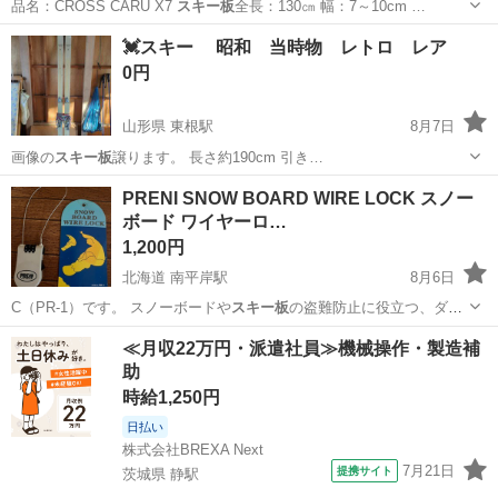
品名：CROSS CARU X7
スキー板
全長：130㎝ 幅：7～10cm …
北海道
札幌市
新札幌駅
スキー
BXB
💓スキー 昭和 当時物 レトロ レア
0円
山形県 東根駅
8月7日
画像の
スキー板
譲ります。 長さ約190cm 引き…
山形
東根市
東根駅
スキー
スキー板
PRENI SNOW BOARD WIRE LOCK スノー
ボード ワイヤーロ…
1,200円
北海道 南平岸駅
8月6日
C（PR-1）です。 スノーボードや
スキー板
の盗難防止に役立つ、ダイ
ヤル式のワイ…
北海道
札幌市
南平岸駅
その他
≪月収22万円・派遣社員≫機械操作・製造補
助
時給1,250円
日払い
株式会社BREXA Next
7月21日
提携サイト
茨城県 静駅