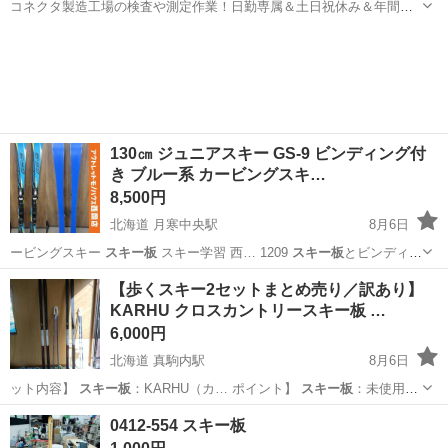
コネクタ製造工場の検査や測定作業！日勤専属＆土日祝休み＆年間休
日128日★クリーンルーム内作業★マイカー通勤OK＆無料駐車場あり
茨城
常陸大宮市
静駅
その他
★就業先食堂利用可！日払い制度あり！《茨城県常陸大宮市》 人気の
工場のお仕事 ◇コネクタ製造工...
130㎝ ジュニアスキー GS-9 ビンディング付
き ブルー系 カービングスキ…
8,500円
北海道 月寒中央駅
8月6日
ービングスキー
スキー板
スキー学習 西… 1209
スキー板
とビンディン
グの… 様にも扱いやすい
スキー板
です。 板…
北海道
札幌市
月寒中央駅
スキー
ビンディング
【歩くスキー2セットまとめ売り／訳あり】
KARHU クロスカントリースキー板 …
6,000円
北海道 真駒内駅
8月6日
スキー板
スキー板
：未使用品
ですが…
北海道
札幌市
真駒内駅
スキー
0412-554 スキー板