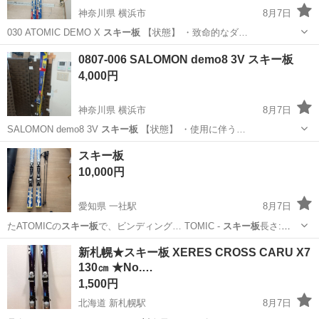
神奈川県 横浜市
8月7日
030 ATOMIC DEMO X
スキー板
【状態】 ・致命的なダ…
神奈川
横浜市
スキー
ATOMIC
0807-006 SALOMON demo8 3V スキー板
4,000円
神奈川県 横浜市
8月7日
SALOMON demo8 3V
スキー板
【状態】 ・使用に伴う…
神奈川
横浜市
スキー
SALOMON
スキー板
10,000円
愛知県 一社駅
8月7日
たATOMICの
スキー板
で、ビンディング… TOMIC -
スキー板
長さ:
165c…
愛知
名古屋市
一社駅
スキー
スキー板
新札幌★スキー板 XERES CROSS CARU X7
130㎝ ★No.…
1,500円
北海道 新札幌駅
8月7日