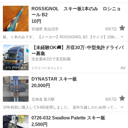
兵庫
神戸市
垂水駅
スキー
HEAD
ROSSIGNOL スキー板1本のみ ロシニョ
ール B2
10円
宮城県 気仙沼市
8月7日
板、１本のみです。 【メーカー】ROSSIGNOL B2 【サイズ】158cm
滑走面には滑走に支障をきたすような目立つ傷はなくエッジもきれい
宮城
気仙沼市
スキー
ロシニョール
【未経験OK🚚】月収30万↑中型免許ドライバ
です。 テレマークバインディング・ロッテフェラーのビス穴が開いて
ー募集
い...
完全週休2日で安定転職
Ad
ドライバーダイレクト
DYNASTAR スキー板
20,000円
北海道 新川駅
8月7日
10年程前に購入して3-4回使用しました。 道外引越しのため持って行
けないので出品致します。 表裏、目立った大きな傷はありませんが 数
北海道
札幌市
新川駅
スキー
0726-032 Swallow Palette スキー板
箇所小傷はありますが、程度は年式の割には良い方だと思います。 エ
2,500円
ッジはポツンポツンと何ヶ...