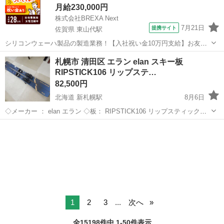
月給230,000円
株式会社BREXA Next
7月21日
提携サイト
佐賀県 東山代駅
シリコンウェーハ製品の製造業務！【入社祝い金10万円支給】お友達
やカップルとの応募OK◎年間休日129日＆休出なしでプライベート充
佐賀
伊万里市
東山代駅
その他
札幌市 清田区 エラン elan スキー板
実♪業務はクリーンルームで快適作業◎自社正社員登用制度あり★1食
RIPSTICK106 リップステ…
300円～の格安食堂あり！《佐...
82,500円
北海道 新札幌駅
8月6日
◇メーカー ： elan エラン ◇板： RIPSTICK106 リップスティック
172㎝ ◇ビンディング： ATTACK14MN ◇ソール長： 259-382㎜ 当
北海道
札幌市
新札幌駅
スキー
ビンディング
方専門ではないため、...
1
2
3
...
次へ
全15198件中 1-50件表示