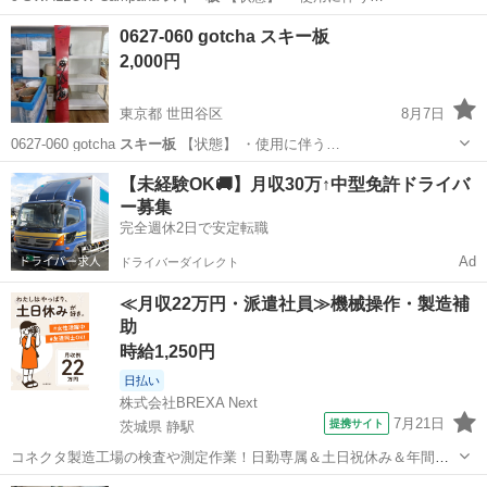
東京
世田谷区
スキー
スキー板
0627-060 gotcha スキー板
2,000円
東京都 世田谷区
8月7日
0627-060 gotcha
スキー板
【状態】 ・使用に伴う…
東京
世田谷区
スキー
現地
【未経験OK🚚】月収30万↑中型免許ドライバ
ー募集
完全週休2日で安定転職
Ad
ドライバーダイレクト
≪月収22万円・派遣社員≫機械操作・製造補
助
時給1,250円
日払い
株式会社BREXA Next
7月21日
提携サイト
茨城県 静駅
コネクタ製造工場の検査や測定作業！日勤専属＆土日祝休み＆年間休
日128日★クリーンルーム内作業★マイカー通勤OK＆無料駐車場あり
茨城
常陸大宮市
静駅
その他