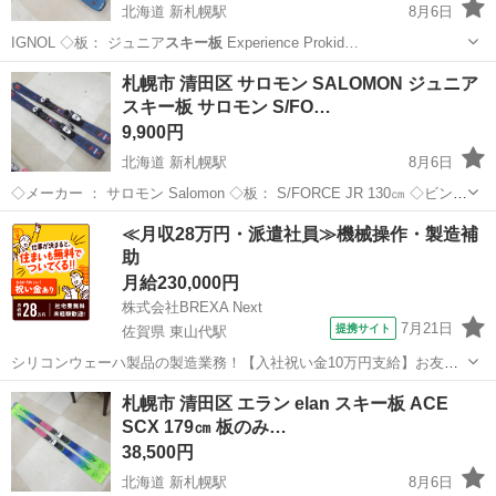
北海道 新札幌駅
8月6日
IGNOL ◇板： ジュニア
スキー板
Experience Prokid…
北海道
札幌市
新札幌駅
スキー
ロシニョール
札幌市 清田区 サロモン SALOMON ジュニア
スキー板 サロモン S/FO…
9,900円
北海道 新札幌駅
8月6日
◇メーカー ： サロモン Salomon ◇板： S/FORCE JR 130㎝ ◇ビンデ
ィング： Salomon ◇ソール長： 253-336㎜ 当方専門ではないため、
北海道
札幌市
新札幌駅
スキー
≪月収28万円・派遣社員≫機械操作・製造補
年代や仕様・状態など詳し...
助
月給230,000円
株式会社BREXA Next
7月21日
提携サイト
佐賀県 東山代駅
シリコンウェーハ製品の製造業務！【入社祝い金10万円支給】お友達
やカップルとの応募OK◎年間休日129日＆休出なしでプライベート充
佐賀
伊万里市
東山代駅
その他
札幌市 清田区 エラン elan スキー板 ACE
実♪業務はクリーンルームで快適作業◎自社正社員登用制度あり★1食
SCX 179㎝ 板のみ…
300円～の格安食堂あり！《佐...
38,500円
北海道 新札幌駅
8月6日