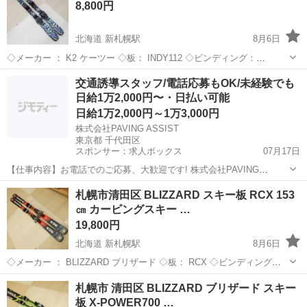
8,800円
北海道 新札幌駅
8月6日
◇メーカー ： K2 ケーツー ◇板： INDY112 ◇ビンディング：
MARKER4.5 ◇ソール長:190㎜-285㎜ 当方専門ではないため、年代や
北海道
札幌市
新札幌駅
スキー
ビンディング
交通誘導スタッフ/電話応募もOK/未経験でも
仕様・状態など詳しいことは分かりかねます...
日給1万2,000円〜・日払い可能
日給1万2,000円～1万3,000円
株式会社PAVING ASSIST
東京都 千代田区
スポンサー：求人ボックス
07月17日
【仕事内容】お電話でのご応募、大歓迎です! 株式会社PAVING
ASSIST:03-5817-4907 「今すぐまとまったお金が必要」 「どうせ働く
アルバイト・パート
札幌市清田区 BLIZZARD スキー板 RCX 153
なら人間関係のしがらみがない綺麗な営業所が良い」 そんな貴方にぴ
㎝ カービングスキー …
ったりの環境です...
19,800円
北海道 新札幌駅
8月6日
◇メーカー ： BLIZZARD ブリザード ◇板： RCX ◇ビンディング：
MARKER10TP ◇ソール長:- 当方専門ではないため、年代や仕様・状
北海道
札幌市
新札幌駅
スキー
札幌市 清田区 BLIZZARD ブリザード スキー
態など詳しいことは分かりかねます。 ま...
板 X-POWER700 …