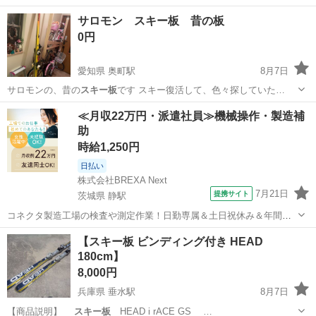
サロモン スキー板 昔の板
0円
愛知県 奥町駅
8月7日
サロモンの、昔の
スキー板
です スキー復活して、色々探していた…
愛知
一宮市
奥町駅
スキー
サロモン
≪月収22万円・派遣社員≫機械操作・製造補
助
時給1,250円
日払い
株式会社BREXA Next
7月21日
提携サイト
茨城県 静駅
コネクタ製造工場の検査や測定作業！日勤専属＆土日祝休み＆年間休
日128日★クリーンルーム内作業★マイカー通勤OK＆無料駐車場あり
茨城
常陸大宮市
静駅
その他
【スキー板 ビンディング付き HEAD
★就業先食堂利用可！日払い制度あり！《茨城県常陸大宮市》 人気の
180cm】
工場のお仕事 ◇コネクタ製造工...
8,000円
兵庫県 垂水駅
8月7日
【商品説明】
スキー板
HEAD i rACE GS …