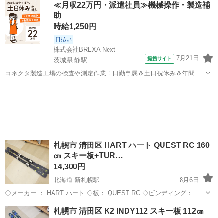
≪月収22万円・派遣社員≫機械操作・製造補
門ではないため、年代...
助
時給1,250円
日払い
株式会社BREXA Next
7月21日
提携サイト
茨城県 静駅
コネクタ製造工場の検査や測定作業！日勤専属＆土日祝休み＆年間休
日128日★クリーンルーム内作業★マイカー通勤OK＆無料駐車場あり
茨城
常陸大宮市
静駅
その他
★就業先食堂利用可！日払い制度あり！《茨城県常陸大宮市》 人気の
工場のお仕事 ◇コネクタ製造工...
札幌市 清田区 HART ハート QUEST RC 160
㎝ スキー板+TUR…
14,300円
北海道 新札幌駅
8月6日
◇メーカー ： HART ハート ◇板： QUEST RC ◇ビンディング：
TUROLLIA9.0 ◇ソール長:239㎜-363㎜ 当方専門ではないため、年代や
北海道
札幌市
新札幌駅
スキー
ビンディング
札幌市 清田区 K2 INDY112 スキー板 112㎝
仕様・状態など詳しいことは分かり...