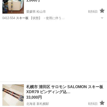
1,000円
愛媛県 松山市
8月6日
0412-554
スキー板
【状態】 ・使用に伴う…
愛媛
松山市
スポーツ
現地
札幌市 清田区 サロモン SALOMON スキー板
XDR79 ビンディング込…
33,000円
北海道 新札幌駅
8月6日