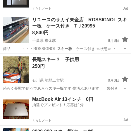
Ad
くらしノート
リユースのサカイ東金店 ROSSIGNOL スキ
ー板 ケース付き TＪ20995
8,800円
千葉県 東金駅
8月8日
商品 ・・・ROSSIGNOL
スキー板
ケース付き ≪状態≫ ・
傷、汚…
千葉
東金市
東金駅
スキー
スキー板
長靴スキー？ 子供用
250円
石川県 能登二宮駅
8月8日
恐らく長靴で使うであろう
スキー板
です 傷汚れあります 袋付き
石川
鹿島郡
能登二宮駅
スキー
スキー板
MacBook Air 13インチ 0円
抽選でプレゼント！応募は1分
Ad
くらしノート