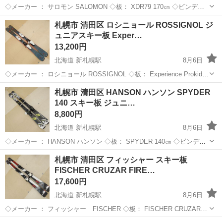
◇メーカー ： サロモン SALOMON ◇板： XDR79 170㎝ ◇ビンディ
ング：SALOMON XT10 ◇ソール長:262㎜-382㎜ 当方専門ではないた
北海道
札幌市
新札幌駅
スキー
ビンディング
札幌市 清田区 ロシニョール ROSSIGNOL ジ
め、年代や仕様・状態など詳しい...
ュニアスキー板 Exper…
13,200円
北海道 新札幌駅
8月6日
◇メーカー ： ロシニョール ROSSIGNOL ◇板： Experience Prokids
128㎝ ◇ビンディング：Look KiD4 ◇ソール長:205㎜-304㎜ 当方専門
北海道
札幌市
新札幌駅
スキー
札幌市 清田区 HANSON ハンソン SPYDER
ではない...
140 スキー板 ジュニ…
8,800円
北海道 新札幌駅
8月6日
◇メーカー ： HANSON ハンソン ◇板： SPYDER 140㎝ ◇ビンディ
ング：TUROLLIA LRX4.5 ◇ソール長:239㎜-323㎜ 当方専門ではない
北海道
札幌市
新札幌駅
スキー
ハンソン
札幌市 清田区 フィッシャー スキー板
ため、年代や仕様・状態...
FISCHER CRUZAR FIRE…
17,600円
北海道 新札幌駅
8月6日
◇メーカー ： フィッシャー FISCHER ◇板： FISCHER CRUZAR
FIRE ◇ビンディング：FISCHER RS9 ◇ソール長:263㎜-347㎜ 当方専
北海道
札幌市
新札幌駅
スキー
ビンディング