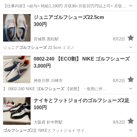
【仕事内容】<給与> 時給1,190円 月収例<月収10万円以上可> 月収例:
時給×5.75h×15日=102,638円 1日の実働8時間以降の時給:1,488円 給料
アルバイト・パート / 派遣社員
ジュニアゴルフシューズ22.5cm
日:毎月末日 スグにお金がほしい方は!! <日払い/即払い/週...
300円
宮城県 黒松駅
8月2日
ジュニア
ゴルフシューズ
22.5cm ミズノ
宮城
仙台市
黒松駅
ゴルフ
ゴルフシューズ
0802-240 【ECO割】 NIKE ゴルフシューズ
3,000円
神奈川県 川崎市
8月2日
】 0802-240 NIKE
ゴルフシューズ
【状態】 ・使用に伴…
神奈川
川崎市
ゴルフ
ゴルフシューズ
ナイキとフットジョイのゴルフシューズ2足
100円
大阪府 針中野駅
8月2日
ゴルフシューズ
2足 NIKEとフットジョイ サイ…