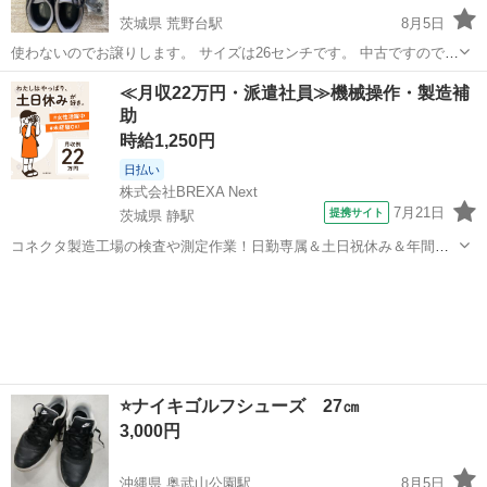
茨城県 荒野台駅
8月5日
使わないのでお譲りします。 サイズは26センチです。 中古ですのでご
理解のほど宜しくお願いします。
茨城
鹿嶋市
荒野台駅
靴
≪月収22万円・派遣社員≫機械操作・製造補
助
時給1,250円
日払い
株式会社BREXA Next
7月21日
提携サイト
茨城県 静駅
コネクタ製造工場の検査や測定作業！日勤専属＆土日祝休み＆年間休
日128日★クリーンルーム内作業★マイカー通勤OK＆無料駐車場あり
茨城
常陸大宮市
静駅
その他
★就業先食堂利用可！日払い制度あり！《茨城県常陸大宮市》 人気の
工場のお仕事 ◇コネクタ製造工...
⭐ナイキゴルフシューズ 27㎝
3,000円
沖縄県 奥武山公園駅
8月5日