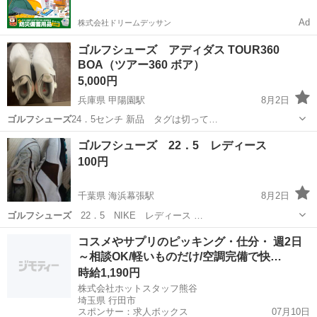
Ad
株式会社ドリームデッサン
ゴルフシューズ アディダス TOUR360
BOA（ツアー360 ボア）
5,000円
兵庫県 甲陽園駅
8月2日
ゴルフシューズ
24．5センチ 新品 タグは切って…
兵庫
西宮市
甲陽園駅
ゴルフ
ゴルフシューズ 22．5 レディース
100円
千葉県 海浜幕張駅
8月2日
ゴルフシューズ
22．5 NIKE レディース …
千葉
千葉市
海浜幕張駅
ゴルフ
ゴルフシューズ
コスメやサプリのピッキング・仕分・ 週2日
～相談OK/軽いものだけ/空調完備で快…
時給1,190円
株式会社ホットスタッフ熊谷
埼玉県 行田市
スポンサー：求人ボックス
07月10日