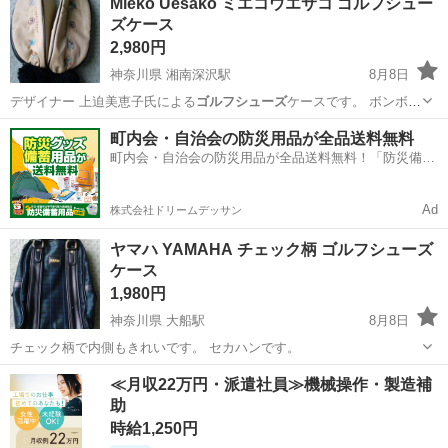
Mieko Uesako ミエコウエサコ ゴルフシュー
ズケース
2,980円
神奈川県 湘南深沢駅
8月8日
デザイナー 上迫美恵子氏による
ゴルフシューズ
ケースです。 ボンボン
をあし…
神奈川
鎌倉市
湘南深沢駅
ゴルフ
町内会・自治会の防災用品が全品送料無料
町内会・自治会の防災用品が全品送料無料！「防災備蓄
用品ドットコム」
Ad
株式会社ドリームデッサン
ヤマハ YAMAHA チェック柄 ゴルフシューズ
ケース
1,980円
神奈川県 大船駅
8月8日
チェック柄で内側もきれいです。 セカハンです。
神奈川
鎌倉市
大船駅
ゴルフ
チェック柄
≪月収22万円・派遣社員≫機械操作・製造補
助
時給1,250円