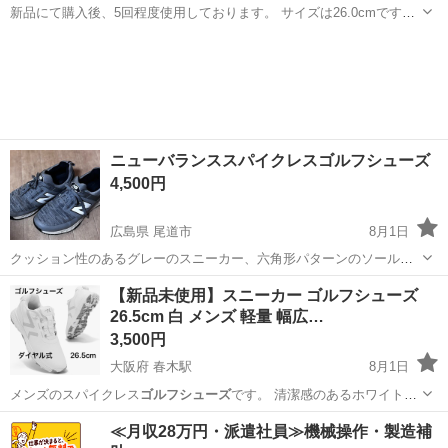
新品にて購入後、5回程度使用しております。 サイズは26.0cmです
が、私は普段26.5cmのスニーカーを履いていてちょうどいい感じでし
北海道
札幌市
靴
た。
ニューバランススパイクレスゴルフシューズ
4,500円
広島県 尾道市
8月1日
クッション性のあるグレーのスニーカー、六角形パターンのソールデ
ザインが特徴。 本品は中古品です - ブランド: New Balance - 色: グレ
広島
尾道市
ゴルフ
ゴルフシューズ
【新品未使用】スニーカー ゴルフシューズ
ー - スタイル: スニーカースパイクレス - ソールのデザイン: 六角...
26.5cm 白 メンズ 軽量 幅広…
3,500円
大阪府 春木駅
8月1日
メンズのスパイクレス
ゴルフシューズ
です。 清潔感のあるホワイトカ
ラー…
大阪
岸和田市
春木駅
靴
≪月収28万円・派遣社員≫機械操作・製造補