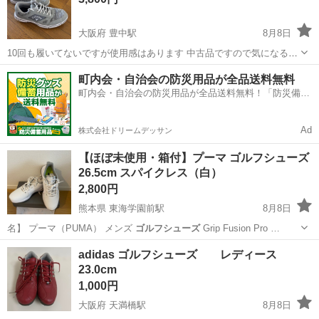
大阪府 豊中駅
8月8日
10回も履いてないですが使用感はあります 中古品ですので気になる方
はお控え下さいませ オマケでダンロップのボール9つお付けします
大阪
豊中市
豊中駅
靴
ゴルフシューズ
町内会・自治会の防災用品が全品送料無料
町内会・自治会の防災用品が全品送料無料！「防災備蓄
用品ドットコム」
Ad
株式会社ドリームデッサン
【ほぼ未使用・箱付】プーマ ゴルフシューズ
26.5cm スパイクレス（白）
2,800円
熊本県 東海学園前駅
8月8日
名】 プーマ（PUMA） メンズ
ゴルフシューズ
Grip Fusion Pro …
熊本
熊本市
東海学園前駅
靴
adidas ゴルフシューズ レディース
23.0cm
1,000円
大阪府 天満橋駅
8月8日