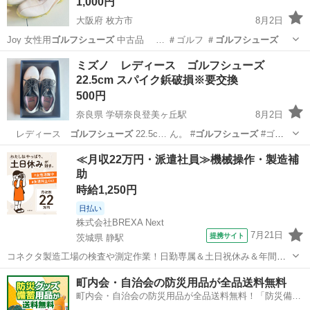
1,000円
大阪府 枚方市
8月2日
Joy 女性用
ゴルフシューズ
中古品 … ＃ゴルフ ＃
ゴルフシューズ
大阪
枚方市
ゴルフ
ゴルフシューズ
ミズノ レディース ゴルフシューズ
22.5cm スパイク鋲破損※要交換
500円
奈良県 学研奈良登美ヶ丘駅
8月2日
レディース
ゴルフシューズ
22.5c… ん。 #
ゴルフシューズ
#ゴル
フ … #
ゴルフシューズ
レディース …
奈良
奈良市
学研奈良登美ヶ丘駅
ゴルフ
≪月収22万円・派遣社員≫機械操作・製造補
助
ゴルフシューズ
時給1,250円
日払い
株式会社BREXA Next
7月21日
提携サイト
茨城県 静駅
コネクタ製造工場の検査や測定作業！日勤専属＆土日祝休み＆年間休
日128日★クリーンルーム内作業★マイカー通勤OK＆無料駐車場あり
茨城
常陸大宮市
静駅
その他
町内会・自治会の防災用品が全品送料無料
★就業先食堂利用可！日払い制度あり！《茨城県常陸大宮市》 人気の
町内会・自治会の防災用品が全品送料無料！「防災備蓄
工場のお仕事 ◇コネクタ製造工...
用品ドットコム」