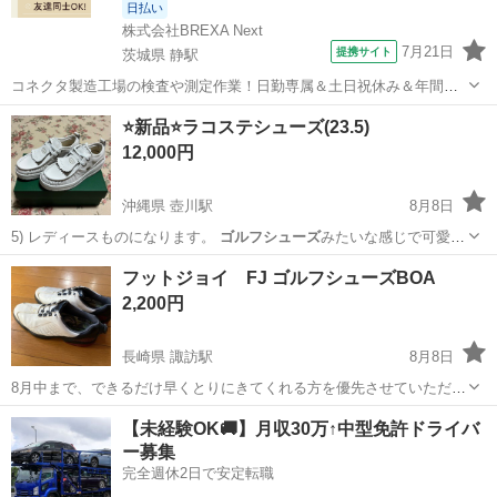
日払い
株式会社BREXA Next
7月21日
提携サイト
茨城県 静駅
コネクタ製造工場の検査や測定作業！日勤専属＆土日祝休み＆年間休
日128日★クリーンルーム内作業★マイカー通勤OK＆無料駐車場あり
茨城
常陸大宮市
静駅
その他
⭐️新品⭐️ラコステシューズ(23.5)
★就業先食堂利用可！日払い制度あり！《茨城県常陸大宮市》 人気の
12,000円
工場のお仕事 ◇コネクタ製造工...
沖縄県 壺川駅
8月8日
5) レディースものになります。
ゴルフシューズ
みたいな感じで可愛い
です。
沖縄
那覇市
壺川駅
靴
ゴルフシューズ
フットジョイ FJ ゴルフシューズBOA
2,200円
長崎県 諏訪駅
8月8日
8月中まで、できるだけ早くとりにきてくれる方を優先させていただき
ます。 よろしくおねがいします。 靴のサイズは、27.5cmです。
長崎
大村市
諏訪駅
靴
【未経験OK🚚】月収30万↑中型免許ドライバ
ー募集
完全週休2日で安定転職