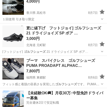
4,000円
香川県 高松市
8月7日
１回使用 引き取り限定
香川
高松市
靴
ゴルフシューズ
更に値下げ フットジョイ] ゴルフシューズ
21 ドライジョイズ SP ボア …
3,000円
北海道 元町駅
8月7日
[フットジョイ]
ゴルフシューズ
21 ドライジョイズ SP ボア…
北海道
札幌市
元町駅
フィットネス、トレーニング
プーマ スパイクレス ゴルフシューズ
PUMA PROADAPT ALPHAC…
フットジョイ
7,800円
福岡県 東郷駅
8月6日
フィット感と着脱の容易さを実現した
ゴルフシューズ
です。 PUMA
PROAD…
福岡
宗像市
東郷駅
ゴルフ
【未経験OK🚚】月収30万↑中型免許ドライバ
ー募集
完全週休2日で安定転職