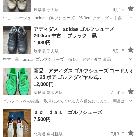
岐阜県 手力駅
8月1日
中古 ベージュ adidas
ゴルフシューズ
26.0cm アディダス 中敷
な…
岐阜
羽島郡
手力駅
ゴルフ
アディダス adidas ゴルフシューズ
26.0cm 中古 ブラック 黒
1,689円
岐阜県 手力駅
8月1日
中古 黒 adidas
ゴルフシューズ
26.0cm アディダス 新品…
岐阜
羽島郡
手力駅
ゴルフ
ゴルフシューズ
新品！アディダス ゴルフシューズ コードカオ
ス 25 ボア ゴルフ ダイヤル式…
12,000円
奈良県 新大宮駅
7月31日
ゴルフコンペの賞品。 取りに来てくれる方を優先にします。 商品は
26.0cm新品です。 商品価格減額しました。
奈良
奈良市
新大宮駅
ゴルフ
ａｄｉｄａｓ ゴルフシューズ
7,500円
北海道 東札幌駅
7月31日