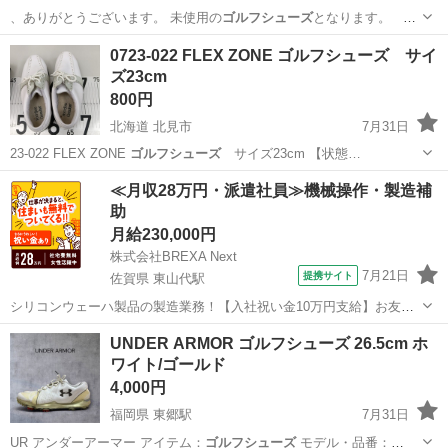
、ありがとうございます。 未使用の
ゴルフシューズ
となります。 メ
ーカー：ａｄｉ…
北海道
札幌市
東札幌駅
ゴルフ
0723-022 FLEX ZONE ゴルフシューズ サイ
ズ23cm
800円
北海道 北見市
7月31日
23-022 FLEX ZONE
ゴルフシューズ
サイズ23cm 【状態…
北海道
北見市
ゴルフ
ZONE
≪月収28万円・派遣社員≫機械操作・製造補
助
月給230,000円
株式会社BREXA Next
7月21日
提携サイト
佐賀県 東山代駅
シリコンウェーハ製品の製造業務！【入社祝い金10万円支給】お友達
やカップルとの応募OK◎年間休日129日＆休出なしでプライベート充
佐賀
伊万里市
東山代駅
その他
UNDER ARMOR ゴルフシューズ 26.5cm ホ
実♪業務はクリーンルームで快適作業◎自社正社員登用制度あり★1食
ワイト/ゴールド
300円～の格安食堂あり！《佐...
4,000円
福岡県 東郷駅
7月31日
UR アンダーアーマー アイテム：
ゴルフシューズ
モデル・品番：