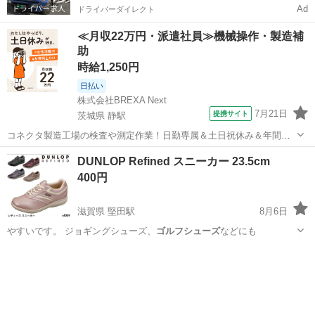
Ad
ドライバーダイレクト
≪月収22万円・派遣社員≫機械操作・製造補
助
時給1,250円
日払い
株式会社BREXA Next
7月21日
提携サイト
茨城県 静駅
コネクタ製造工場の検査や測定作業！日勤専属＆土日祝休み＆年間休
日128日★クリーンルーム内作業★マイカー通勤OK＆無料駐車場あり
茨城
常陸大宮市
静駅
その他
DUNLOP Refined スニーカー 23.5cm
★就業先食堂利用可！日払い制度あり！《茨城県常陸大宮市》 人気の
400円
工場のお仕事 ◇コネクタ製造工...
滋賀県 堅田駅
8月6日
やすいです。 ジョギングシューズ、
ゴルフシューズ
などにも
滋賀
大津市
堅田駅
靴