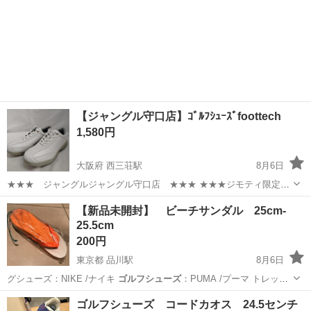
【ジャングル守口店】ｺﾞﾙﾌｼｭｰｽﾞfoottech
1,580円
大阪府 西三荘駅
8月6日
★★★ ジャングルジャングル守口店 ★★★ ★★★ジモティ限定始
めました！★★★ 店頭にて【ジモティを見た】と伝えていただきます
大阪
守口市
西三荘駅
靴
ジャングル
【新品未開封】 ビーチサンダル 25cm-
と、表示価格から【3%】オフ！ ぜひ店頭にてスタッフまでお伝えく
25.5cm
ださいませ。 ...
200円
東京都 品川駅
8月6日
グシューズ：NIKE /ナイキ
ゴルフシューズ
：PUMA /プーマ トレッキ
ン…
東京
港区
品川駅
靴
ビーチサンダル
ゴルフシューズ コードカオス 24.5センチ