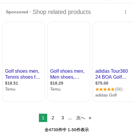
Spieth II…
福岡
宗像市
東郷駅
靴
1
2
3
...
次へ
全4730件中 1-50件表示