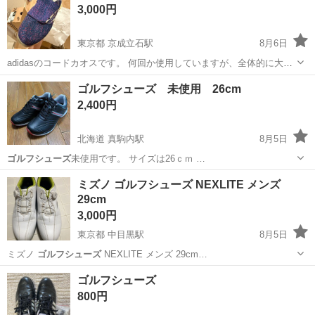
3,000円
東京都 京成立石駅
8月6日
adidasのコードカオスです。 何回か使用していますが、全体的に大き
な傷汚れはありません。 ゴルフされてサイズの合う方よろしくお願い
東京
葛飾区
京成立石駅
ゴルフ
ゴルフシューズ
ゴルフシューズ 未使用 26cm
します。
2,400円
北海道 真駒内駅
8月5日
ゴルフシューズ
未使用です。 サイズは26ｃｍ …
北海道
札幌市
真駒内駅
ゴルフ
ゴルフシューズ
ミズノ ゴルフシューズ NEXLITE メンズ
29cm
3,000円
東京都 中目黒駅
8月5日
ミズノ
ゴルフシューズ
NEXLITE メンズ 29cm…
東京
目黒区
中目黒駅
靴
ゴルフシューズ
800円