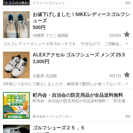
Ad
ドライバーダイレクト
お値下げしました！NIKEレディースゴルフシ
ューズ
500円
沖縄県 てだこ浦西駅
8月8日
ゴルフレディースシューズ25.5センチです。 中古なので、ご理解ある
方､どうぞよろしくお願い致します🙇‍♀️
沖縄
沖縄市
てだこ浦西駅
靴
ゴルフシューズ
ALEXアクセル ゴルフシューズ メンズ 25.5
3,000円
大阪府 北浜駅
8月7日
2年前につるやにて購入しましたが、練習場で数回しか使ってないで
す。 使用感はあるものの、全体的に綺麗な状態です。 サイズ25.5 メ
大阪
大阪市
北浜駅
ゴルフ
ゴルフシューズ
町内会・自治会の防災用品が全品送料無料
ンズ 除臭除菌を行いますが、あくまで中古品なので、ご理解頂ければ
町内会・自治会の防災用品が全品送料無料！「防災備蓄
幸いです。
用品ドットコム」
Ad
株式会社ドリームデッサン
ゴルフシューズ２５，５