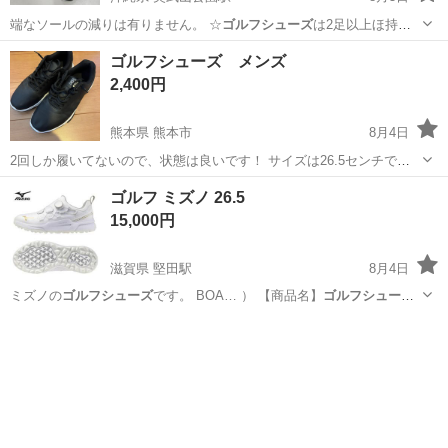
端なソールの減りは有りません。 ☆
ゴルフシューズ
は2足以上ほ持っ
てた方が良いと思い…
沖縄
那覇市
奥武山公園駅
ゴルフ
ゴルフシューズ メンズ
2,400円
熊本県 熊本市
8月4日
2回しか履いてないので、状態は良いです！ サイズは26.5センチで
す。
熊本
熊本市
靴
ゴルフシューズ
ゴルフ ミズノ 26.5
15,000円
滋賀県 堅田駅
8月4日
ミズノの
ゴルフシューズ
です。 BOA… ） 【商品名】
ゴルフシューズ
【カラー】ホ… 。 ミズノ
ゴルフシューズ
スパイクレス…
滋賀
守山市
堅田駅
ゴルフ