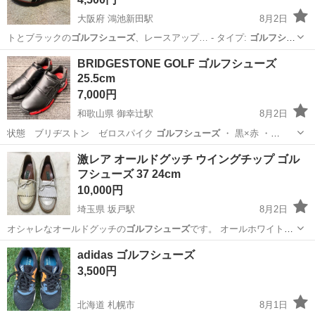
大阪府 鴻池新田駅
8月2日
トとブラックの
ゴルフシューズ
、レースアップ… - タイプ:
ゴルフシュ
ーズ
- デザイン…
大阪
東大阪市
鴻池新田駅
ゴルフ
Puma
BRIDGESTONE GOLF ゴルフシューズ
25.5cm
7,000円
和歌山県 御幸辻駅
8月2日
状態 ブリヂストン ゼロスパイク
ゴルフシューズ
・ 黒×赤 ・
25.5cm …
和歌山
橋本市
御幸辻駅
ゴルフ
激レア オールドグッチ ウイングチップ ゴル
フシューズ 37 24cm
10,000円
埼玉県 坂戸駅
8月2日
オシャレなオールドグッチの
ゴルフシューズ
です。 オールホワイトレ
ザーのウイ…
埼玉
坂戸市
坂戸駅
ゴルフ
ウイングチップ
adidas ゴルフシューズ
3,500円
北海道 札幌市
8月1日