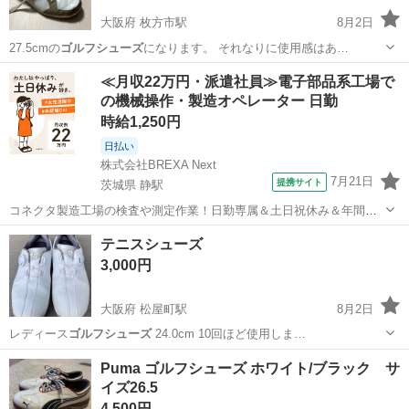
大阪府 枚方市駅
8月2日
27.5cmの
ゴルフシューズ
になります。 それなりに使用感はあ…
大阪
枚方市
枚方市駅
ゴルフ
≪月収22万円・派遣社員≫電子部品系工場で
の機械操作・製造オペレーター 日勤
時給1,250円
日払い
株式会社BREXA Next
7月21日
提携サイト
茨城県 静駅
コネクタ製造工場の検査や測定作業！日勤専属＆土日祝休み＆年間休
日128日★クリーンルーム内作業★マイカー通勤OK＆無料駐車場あり
茨城
常陸大宮市
静駅
その他
テニスシューズ
★就業先食堂利用可！日払い制度あり！《茨城県常陸大宮市》 人気の
3,000円
工場のお仕事 ◇コネクタ製造工...
大阪府 松屋町駅
8月2日
レディース
ゴルフシューズ
24.0cm 10回ほど使用しま…
大阪
大阪市
松屋町駅
ゴルフ
Puma ゴルフシューズ ホワイト/ブラック サ
イズ26.5
4,500円