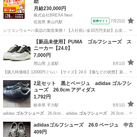
助
月給230,000円
株式会社BREXA Next
7月21日
提携サイト
佐賀県 東山代駅
シリコンウェーハ製品の製造業務！【入社祝い金10万円支給】お友達
やカップルとの応募OK◎年間休日129日＆休出なしでプライベート充
佐賀
伊万里市
東山代駅
その他
【新品未使用】PUMA ゴルフシューズ ス
実♪業務はクリーンルームで快適作業◎自社正社員登用制度あり★1食
ニーカー【24.0】
300円～の格安食堂あり！《佐...
7,000円
岡山県 上道駅
8月1日
【購入時価格】12000円ぐらい 【サイズ】24.0 【傷などの状態】新品
未使用 【ブランド】PUMA 【備考】防水、ダイヤル式 【検索ワー
岡山
岡山市
上道駅
靴
PUMA
2足セット 黒とベージュ adidas ゴルフシ
ド】靴 シューズ スニーカー プーマ PUMA スポーツ ゴル
ューズ 26.0cm アディダス
フ アウトドア ...
1,792円
岐阜県 手力駅
8月1日
adidas
ゴルフシューズ
26.0cm… adidas
ゴルフシューズ
26.0cm…
岐阜
羽島郡
手力駅
ゴルフ
ゴルフシューズ
adidasゴルフシューズ 26.0 ベージュ 中古
409円