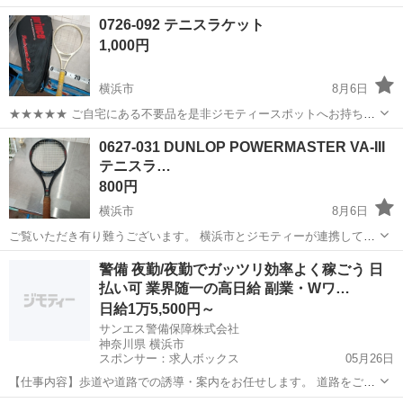
0726-092 テニスラケット
1,000円
横浜市
8月6日
★★★★★ ご自宅にある不要品を是非ジモティースポットへお持ち込
みしませんか？ 家電、趣味・スポーツ・レジャー用品、こども用品、
神奈川
横浜市
テニス
テニスラケット
0627-031 DUNLOP POWERMASTER VA-III
衣料服飾品、生活雑貨、家具、本、CD・DVDなどが無料でまとめて持
テニスラ…
ち込めます！ ※詳細はこ...
800円
横浜市
8月6日
ご覧いただき有り難うございます。 横浜市とジモティーが連携して運
営しています。 粗⼤ごみ等の減量を⽬的にまだ使えるものをリユース
神奈川
横浜市
テニス
リユース
警備 夜勤/夜勤でガッツリ効率よく稼ごう 日
しています。 ★★★★★ ご自宅にある不要品を是非ジモティースポッ
払い可 業界随一の高日給 副業・Wワ…
トへお持ち込み...
日給1万5,500円～
サンエス警備保障株式会社
神奈川県 横浜市
スポンサー：求人ボックス
05月26日
【仕事内容】歩道や道路での誘導・案内をお任せします。 道路をご利
用される車両や歩行者の方が安全に安心して通行するために適切に誘