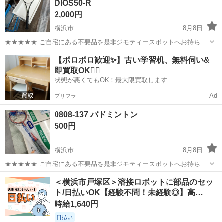
DIOS50-R
ち込めます！ ※詳細はこ...
2,000円
横浜市
8月8日
★★★★★ ご自宅にある不要品を是非ジモティースポットへお持ち込
みしませんか？ 家電、趣味・スポーツ・レジャー用品、こども用品、
神奈川
横浜市
テニス
現地
【ボロボロ歓迎✨】古い学習机、無料伺い&
衣料服飾品、生活雑貨、家具、本、CD・DVDなどが無料でまとめて持
即買取OK🙆‍♀️
ち込めます！ ※詳細はこ...
状態が悪くてもOK！最大限買取します
Ad
プリフラ
0808-137 バドミントン
500円
横浜市
8月8日
★★★★★ ご自宅にある不要品を是非ジモティースポットへお持ち込
みしませんか？ 家電、趣味・スポーツ・レジャー用品、こども用品、
神奈川
横浜市
テニス
現地
＜横浜市戸塚区＞溶接ロボットに部品のセッ
衣料服飾品、生活雑貨、家具、本、CD・DVDなどが無料でまとめて持
ト/日払いOK【経験不問！未経験◎】高…
ち込めます！ ※詳細はこ...
時給1,640円
日払い