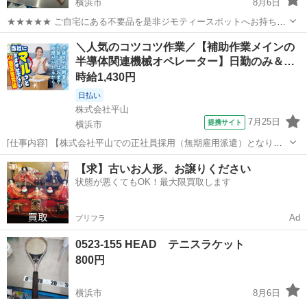
横浜市
8月6日
★★★★★ ご自宅にある不要品を是非ジモティースポットへお持ち込
みしませんか？ 家電、趣味・スポーツ・レジャー用品、こども用品、
神奈川
横浜市
テニス
テニスラケット
＼人気のコツコツ作業／【補助作業メインの
衣料服飾品、生活雑貨、家具、本、CD・DVDなどが無料でまとめて持
半導体関連機械オペレーター】日勤のみ＆…
ち込めます！ ※詳細はこ...
時給1,430円
日払い
株式会社平山
7月25日
提携サイト
横浜市
[仕事内容] 【株式会社平山での正社員採用（無期雇用派遣）となりま
す】 半導体製造装置に使用される部品の製造スタッフ募集/／ 機械操
神奈川
横浜市
工場
【求】古いお人形、お譲りください
作が中心のお仕事で、複雑な作業はありません！ 【作業の流れ】 ◇材
状態が悪くてもOK！最大限買取します
料を機械のところまで運...
Ad
プリフラ
0523-155 HEAD テニスラケット
800円
横浜市
8月6日