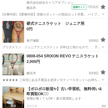
株式会社綜合キャリアオプション
7月21日
提携サイト
横浜市
[仕事内容] 【業務内容】溶接ロボットへの部品セット作業。 パイプや
ワイヤーなど様々な部品を機械にセットします。 1人で3～4台の機械
神奈川
横浜市
工場
硬式テニスラケット ジュニア用
を担当していただきます。 溶接後のバリ取りや簡単な溶接の手直しを
0円
する工程もあります。 【取...
東戸塚駅
8月8日
ブリヂストン ジュニアテニスラケット 10年ほど前のもので、、子供
がスクールに数ヶ月通った時に使ったのみです。ほぼ傷などはありま
神奈川
横浜市
東戸塚駅
テニス
0808-054 SRIXON REVO テニスラケット
せん。 グリップテープはボロボロなので、剥がして新しいものを 購入
2,000円
してまいてください。 ガッ...
横浜市
8月8日
★★★★★ ご自宅にある不要品を是非ジモティースポットへお持ち込
みしませんか？ 家電、趣味・スポーツ・レジャー用品、こども用品、
神奈川
横浜市
テニス
REVO
【ボロボロ歓迎✨】古い学習机、無料伺い&
衣料服飾品、生活雑貨、家具、本、CD・DVDなどが無料でまとめて持
即買取OK🙆‍♀️
ち込めます！ ※詳細はこ...
状態が悪くてもOK！最大限買取します
Ad
プリフラ