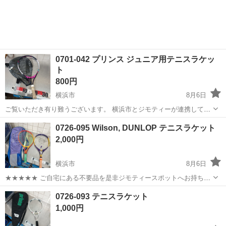
0701-042 プリンス ジュニア用テニスラケッ
ト
800円
横浜市
8月6日
ご覧いただき有り難うございます。 横浜市とジモティーが連携して運
営しています。 粗⼤ごみ等の減量を⽬的にまだ使えるものをリユース
神奈川
横浜市
テニス
リユース
0726-095 Wilson, DUNLOP テニスラケット
しています。 ★★★★★ ご自宅にある不要品を是非ジモティースポッ
2,000円
トへお持ち込み...
横浜市
8月6日
★★★★★ ご自宅にある不要品を是非ジモティースポットへお持ち込
みしませんか？ 家電、趣味・スポーツ・レジャー用品、こども用品、
神奈川
横浜市
テニス
テニスラケット
0726-093 テニスラケット
衣料服飾品、生活雑貨、家具、本、CD・DVDなどが無料でまとめて持
1,000円
ち込めます！ ※詳細はこ...