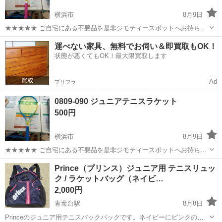
横浜市
8月9日
★★★★★ ご自宅にある不要品を是非ジモティースポットへお持ち込
みしませんか？ 家電、趣味・スポーツ・レジャー用品、こども用品、
神奈川
横浜市
テニス
テニスラケット
運べない家具、無料でお伺い＆即買取もOK！
衣料服飾品、生活雑貨、家具、本、CD・DVDなどが無料でまとめて持
状態が悪くてもOK！最大限買取します
ち込めます！ ※詳細はこ...
Ad
プリフラ
0809-090 ジュニアテニスラケット
500円
横浜市
8月9日
★★★★★ ご自宅にある不要品を是非ジモティースポットへお持ち込
みしませんか？ 家電、趣味・スポーツ・レジャー用品、こども用品、
神奈川
横浜市
テニス
テニスラケット
Prince（プリンス）ジュニア用 テニスリュッ
衣料服飾品、生活雑貨、家具、本、CD・DVDなどが無料でまとめて持
ク / ラケットバッグ（ネイビ…
ち込めます！ ※詳細はこ...
2,000円
青葉台駅
8月8日
Princeのジュニア用テニスバックパックです。ネイビーにピンクのラ