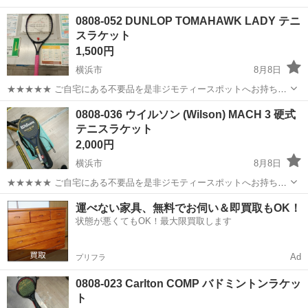
0808-052 DUNLOP TOMAHAWK LADY テニ
スラケット
1,500円
横浜市
8月8日
★★★★★ ご自宅にある不要品を是非ジモティースポットへお持ち込
みしませんか？ 家電、趣味・スポーツ・レジャー用品、こども用品、
神奈川
横浜市
テニス
テニスラケット
0808-036 ウイルソン (Wilson) MACH 3 硬式
衣料服飾品、生活雑貨、家具、本、CD・DVDなどが無料でまとめて持
テニスラケット
ち込めます！ ※詳細はこ...
2,000円
横浜市
8月8日
★★★★★ ご自宅にある不要品を是非ジモティースポットへお持ち込
みしませんか？ 家電、趣味・スポーツ・レジャー用品、こども用品、
神奈川
横浜市
テニス
テニスラケット
運べない家具、無料でお伺い＆即買取もOK！
衣料服飾品、生活雑貨、家具、本、CD・DVDなどが無料でまとめて持
状態が悪くてもOK！最大限買取します
ち込めます！ ※詳細はこ...
Ad
プリフラ
0808-023 Carlton COMP バドミントンラケッ
ト