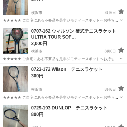
横浜市
8月6日
★★★★★ ご自宅にある不要品を是非ジモティースポットへお持ち込
みしませんか？ 家電、趣味・スポーツ・レジャー用品、こども用品、
神奈川
横浜市
テニス
テニスラケット
0707-162 ウィルソン 硬式テニスラケット
衣料服飾品、生活雑貨、家具、本、CD・DVDなどが無料でまとめて持
ULTRA TOUR SOF…
ち込めます！ ※詳細はこ...
2,000円
横浜市
8月6日
★★★★★ ご自宅にある不要品を是非ジモティースポットへお持ち込
みしませんか？ 家電、趣味・スポーツ・レジャー用品、こども用品、
神奈川
横浜市
テニス
0723-172 Wilson テニスラケット
衣料服飾品、生活雑貨、家具、本、CD・DVDなどが無料でまとめて持
300円
ち込めます！ ※詳細はこ...
横浜市
8月6日
★★★★★ ご自宅にある不要品を是非ジモティースポットへお持ち込
みしませんか？ 家電、趣味・スポーツ・レジャー用品、こども用品、
神奈川
横浜市
テニス
テニスラケット
0729-193 DUNLOP テニスラケット
衣料服飾品、生活雑貨、家具、本、CD・DVDなどが無料でまとめて持
800円
ち込めます！ ※詳細はこ...