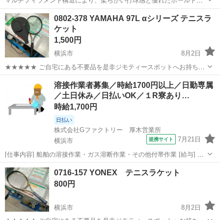
マルチフィラメント構造により、柔らかい打球感と優れたホールド性
を実現したテニス用ガットのロールです。 - ブランド: Babolat - モデ
神奈川
横浜市
センター北駅
テニス
0802-378 YAMAHA 97L αシリーズ テニスラ
ル名: ADDIXION - ゲージ: 1.25mm - 長さ: 200m - ...
ケット
1,500円
横浜市
8月2日
★★★★★ ご自宅にある不要品を是非ジモティースポットへお持ち込
みしませんか？ 家電、趣味・スポーツ・レジャー用品、こども用品、
神奈川
横浜市
テニス
αシリーズ
溶接作業者募集／時給1700円以上／日勤専属
衣料服飾品、生活雑貨、家具、本、CD・DVDなどが無料でまとめて持
／土日休み／日払いOK／１R寮あり…
ち込めます！ ※詳細はこ...
時給1,700円
日払い
株式会社Gファクトリー 厚木営業所
7月21日
提携サイト
横浜市
[仕事内容] 船舶の溶接作業・ガス溶断作業・その他付帯作業 [給与] 時
給1700円～2000円 [休日・休暇] 土・日 年末年始/お盆/GW等の大型連
神奈川
横浜市
工場
0716-157 YONEX テニスラケット
休あり 祝祭日は工場カレンダーによります [応募資格] 溶接の仕事...
800円
横浜市
8月2日