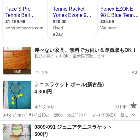
運べない家具、無料でお伺い＆即買取もOK！
状態が悪くてもOK！最大限買取します
Ad
プリフラ
テニスラケット,ボール(新古品)
4,300円
金沢文庫駅
8月9日
ﾒ-ｶ-: ﾀﾞﾝﾛｯﾌﾟ ｻｲｽﾞ:110㎡ 280g no.2ｸﾞﾘｯﾌﾟ ﾎﾞ-ﾙ:YONEX 新品4
球 ◯ 自宅近隣にて引渡しﾃﾞｽ
神奈川
横浜市
金沢文庫駅
テニス
0809-091 ジュニアテニスラケット
500円