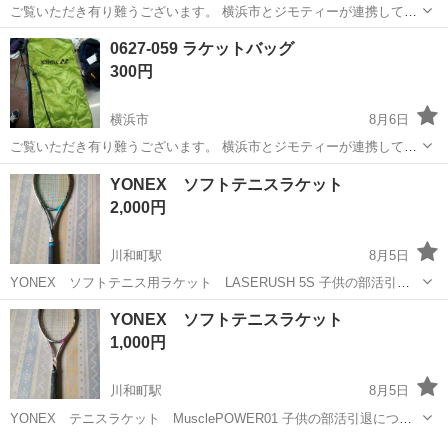
ご覧いただき有り難うございます。 横浜市とジモティーが連携して運
営しています。 粗⼤ごみ等の減量を⽬的にまだ使えるものをリユース
神奈川
横浜市
テニス
リユース
0627-059 ラケットバッグ
しています。 ★★★★★ ご自宅にある不要品を是非ジモティースポッ
300円
トへお持ち込み...
横浜市
8月6日
ご覧いただき有り難うございます。 横浜市とジモティーが連携して運
営しています。 粗⼤ごみ等の減量を⽬的にまだ使えるものをリユース
神奈川
横浜市
テニス
リユース
YONEX ソフトテニスラケット
しています。 ★★★★★ ご自宅にある不要品を是非ジモティースポッ
2,000円
トへお持ち込み...
川和町駅
8月5日
YONEX ソフトテニス用ラケット LASERUSH 5S 子供の部活引退
につき出品します。 それなりに使っているのでキズや汚れはありま
神奈川
横浜市
川和町駅
テニス
YONEX
YONEX ソフトテニスラケット
す。グリップテープも巻き直したほうが良いかな!?
1,000円
川和町駅
8月5日
YONEX テニスラケット MusclePOWER01 子供の部活引退につき
出品します。 それなりに使っているのでキズや汚れはあります。グリ
神奈川
横浜市
川和町駅
テニス
YONEX