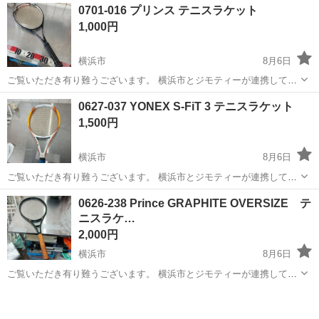
アルバイト・パート
0701-016 プリンス テニスラケット
導してください。 勤務地へは直行直帰OKです! <未経験でも安心!!> 丁
1,000円
寧な研修20hで基本的な知識を...
横浜市
8月6日
ご覧いただき有り難うございます。 横浜市とジモティーが連携して運
営しています。 粗⼤ごみ等の減量を⽬的にまだ使えるものをリユース
神奈川
横浜市
テニス
リユース
0627-037 YONEX S-FiT 3 テニスラケット
しています。 ★★★★★ ご自宅にある不要品を是非ジモティースポッ
1,500円
トへお持ち込み...
横浜市
8月6日
ご覧いただき有り難うございます。 横浜市とジモティーが連携して運
営しています。 粗⼤ごみ等の減量を⽬的にまだ使えるものをリユース
神奈川
横浜市
テニス
リユース
0626-238 Prince GRAPHITE OVERSIZE テ
しています。 ★★★★★ ご自宅にある不要品を是非ジモティースポッ
ニスラケ…
トへお持ち込み...
2,000円
横浜市
8月6日
ご覧いただき有り難うございます。 横浜市とジモティーが連携して運
営しています。 粗⼤ごみ等の減量を⽬的にまだ使えるものをリユース
神奈川
横浜市
テニス
リユース
しています。 ★★★★★ ご自宅にある不要品を是非ジモティースポッ
トへお持ち込み...