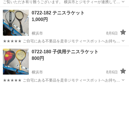
ご覧いただき有り難うございます。 横浜市とジモティーが連携して運
営しています。 粗⼤ごみ等の減量を⽬的にまだ使えるものをリユース
神奈川
横浜市
テニス
リユース
0722-182 テニスラケット
しています。 ★★★★★ ご自宅にある不要品を是非ジモティースポッ
1,000円
トへお持ち込み...
横浜市
8月6日
★★★★★ ご自宅にある不要品を是非ジモティースポットへお持ち込
みしませんか？ 家電、趣味・スポーツ・レジャー用品、こども用品、
神奈川
横浜市
テニス
テニスラケット
0722-180 子供用テニスラケット
衣料服飾品、生活雑貨、家具、本、CD・DVDなどが無料でまとめて持
800円
ち込めます！ ※詳細はこ...
横浜市
8月6日
★★★★★ ご自宅にある不要品を是非ジモティースポットへお持ち込
みしませんか？ 家電、趣味・スポーツ・レジャー用品、こども用品、
神奈川
横浜市
テニス
テニスラケット
衣料服飾品、生活雑貨、家具、本、CD・DVDなどが無料でまとめて持
ち込めます！ ※詳細はこ...