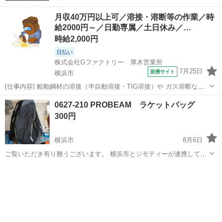
月収40万円以上可／溶接・溶断等の作業／時
給2000円～／日勤専属／土日休み／…
時給2,000円
日払い
株式会社Gファクトリー 厚木営業所
7月25日
提携サイト
横浜市
[仕事内容] 船舶鋼材の溶接（半自動溶接・TIG溶接）や ガス溶断など
の作業です 溶接の有資格・経験が必要となります （最低限アーク溶接
神奈川
横浜市
工場
0627-210 PROBEAM ラケットバッグ
特別教育又はガス溶接技能講習） [給与] 時給2000円～ [休日・休暇]
300円
土...
横浜市
8月6日
ご覧いただき有り難うございます。 横浜市とジモティーが連携して運
営しています。 粗⼤ごみ等の減量を⽬的にまだ使えるものをリユース
神奈川
横浜市
テニス
リユース
しています。 ★★★★★ ご自宅にある不要品を是非ジモティースポッ
トへお持ち込み...