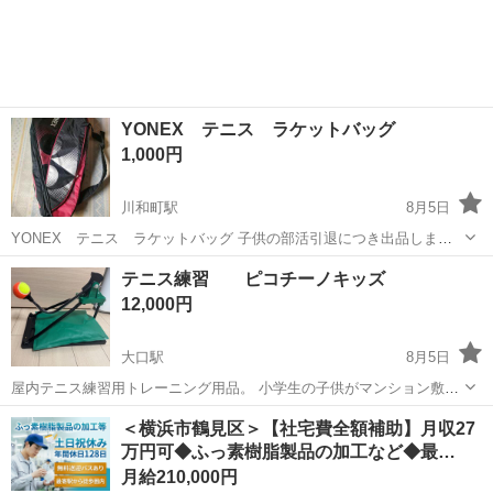
ップテープも巻き直したほうが良いかな!?
YONEX テニス ラケットバッグ
1,000円
川和町駅
8月5日
YONEX テニス ラケットバッグ 子供の部活引退につき出品しま
す。 それなりに使用感はありますが、まだまだ普通に使えると思いま
神奈川
横浜市
川和町駅
テニス
テニス練習 ピコチーノキッズ
す。
12,000円
大口駅
8月5日
屋内テニス練習用トレーニング用品。 小学生の子供がマンション敷地
（アスファルト）にて10回未満の短時間練習しました。 保管はマンシ
神奈川
横浜市
大口駅
テニス
用品
＜横浜市鶴見区＞【社宅費全額補助】月収27
ョン室内です。 使用に伴う細かなスレなどはありますが、使用に支障
万円可◆ふっ素樹脂製品の加工など◆最…
のあるものはございません。...
月給210,000円