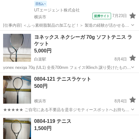
日払い
UTエージェント株式会社
7月23日
提携サイト
横浜市
[仕事内容] ＜ふっ素樹脂製品の加工など！＞ 製造の経験が活かせるお
仕事です！ ＜具体的には…＞ 【素材製造課】 ◆ふっ素樹脂原料を計
神奈川
横浜市
仕分け
ヨネックス ネクシーガ 70g ソフトテニス ラ
量・投入 ◆成型 【加工一課】 ◆成形されたふっ素樹脂を主に工作機
ケット
械を用いて加工する...
5,000円
白楽駅
8月4日
yonex nexiga 70g (UL1) 全長700mm フェイス90inch 譲り受けたもの
で、自分では使用していません 塗膜が剥がれている部分があります(画
神奈川
横浜市
白楽駅
テニス
0804-121 テニスラケット
像3,4枚目参照) その他小キズあり 色の参考に公式画像を添...
500円
横浜市
8月4日
★★★★★ ご自宅にある不要品を是非ジモティースポットへお持ち込
みしませんか？ 家電、趣味・スポーツ・レジャー用品、こども用品、
神奈川
横浜市
テニス
テニスラケット
0804-119 テニス
衣料服飾品、生活雑貨、家具、本、CD・DVDなどが無料でまとめて持
1,500円
ち込めます！ ※詳細はこ...