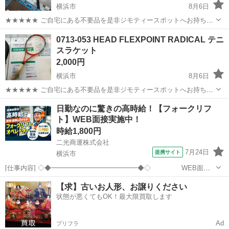
横浜市
8月6日
★★★★★ ご自宅にある不要品を是非ジモティースポットへお持ち込
みしませんか？ 家電、趣味・スポーツ・レジャー用品、こども用品、
神奈川
横浜市
テニス
テニスラケット
0713-053 HEAD FLEXPOINT RADICAL テニ
衣料服飾品、生活雑貨、家具、本、CD・DVDなどが無料でまとめて持
スラケット
ち込めます！ ※詳細はこ...
2,000円
横浜市
8月6日
★★★★★ ご自宅にある不要品を是非ジモティースポットへお持ち込
みしませんか？ 家電、趣味・スポーツ・レジャー用品、こども用品、
神奈川
横浜市
テニス
RADICAL
日勤なのに驚きの高時給！【フォークリフ
衣料服飾品、生活雑貨、家具、本、CD・DVDなどが無料でまとめて持
ト】WEB面接実施中！
ち込めます！ ※詳細はこ...
時給1,800円
二光商運株式会社
7月24日
提携サイト
横浜市
[仕事内容] ◇◆━━━━━━━━━━━━━◆◇ WEB面接
あり スピード面接実施中なので 最短入社可能！
神奈川
横浜市
工場
【求】古いお人形、お譲りください
◇◆━━━━━━━━━━━━━◆◇ 大手物流倉庫にてフォークリフ
状態が悪くてもOK！最大限買取します
トオペレーターを お任せいたし...
Ad
プリフラ