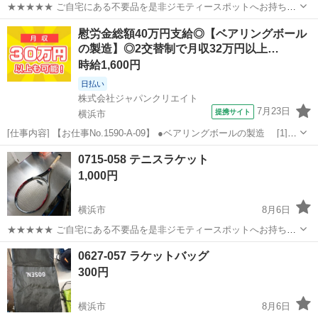
★★★★★ ご自宅にある不要品を是非ジモティースポットへお持ち込
みしませんか？ 家電、趣味・スポーツ・レジャー用品、こども用品、
神奈川
横浜市
テニス
YONEX
慰労金総額40万円支給◎【ベアリングボール
衣料服飾品、生活雑貨、家具、本、CD・DVDなどが無料でまとめて持
の製造】◎2交替制で月収32万円以上…
ち込めます！ ※詳細はこ...
時給1,600円
日払い
株式会社ジャパンクリエイト
7月23日
提携サイト
横浜市
[仕事内容] 【お仕事No.1590-A-09】 ●ベアリングボールの製造 [1]原
料（溶剤の投入や補助・製品梱包） ※一時的に重量物の取り扱い
神奈川
横浜市
工場
0715-058 テニスラケット
あり [2]成型（マシンオペレーター・準備・補助作業） [3]焼結
1,000円
（...
横浜市
8月6日
★★★★★ ご自宅にある不要品を是非ジモティースポットへお持ち込
みしませんか？ 家電、趣味・スポーツ・レジャー用品、こども用品、
神奈川
横浜市
テニス
テニスラケット
0627-057 ラケットバッグ
衣料服飾品、生活雑貨、家具、本、CD・DVDなどが無料でまとめて持
300円
ち込めます！ ※詳細はこ...
横浜市
8月6日