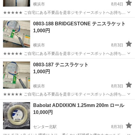
横浜市
8月4日
★★★★★ ご自宅にある不要品を是非ジモティースポットへお持ち込
みしませんか？ 家電、趣味・スポーツ・レジャー用品、こども用品、
神奈川
横浜市
テニス
現地
0803-188 BRIDGESTONE テニスラケット
衣料服飾品、生活雑貨、家具、本、CD・DVDなどが無料でまとめて持
1,000円
ち込めます！ ※詳細はこ...
横浜市
8月3日
★★★★★ ご自宅にある不要品を是非ジモティースポットへお持ち込
みしませんか？ 家電、趣味・スポーツ・レジャー用品、こども用品、
神奈川
横浜市
テニス
BRIDGESTONE
0803-187 テニスラケット
衣料服飾品、生活雑貨、家具、本、CD・DVDなどが無料でまとめて持
1,000円
ち込めます！ ※詳細はこ...
横浜市
8月3日
★★★★★ ご自宅にある不要品を是非ジモティースポットへお持ち込
みしませんか？ 家電、趣味・スポーツ・レジャー用品、こども用品、
神奈川
横浜市
テニス
テニスラケット
Babolat ADDIXION 1.25mm 200m ロール
衣料服飾品、生活雑貨、家具、本、CD・DVDなどが無料でまとめて持
10,000円
ち込めます！ ※詳細はこ...
センター北駅
8月3日