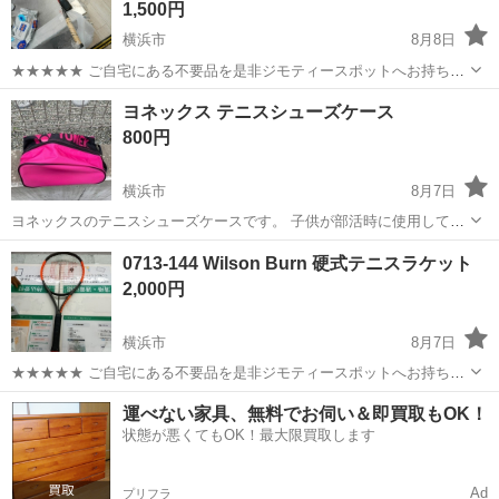
1,500円
横浜市
8月8日
★★★★★ ご自宅にある不要品を是非ジモティースポットへお持ち込
みしませんか？ 家電、趣味・スポーツ・レジャー用品、こども用品、
神奈川
横浜市
テニス
ラケット
ヨネックス テニスシューズケース
衣料服飾品、生活雑貨、家具、本、CD・DVDなどが無料でまとめて持
800円
ち込めます！ ※詳細はこ...
横浜市
8月7日
ヨネックスのテニスシューズケースです。 子供が部活時に使用してい
たので、若干の傷がありますが比較的綺麗かと思います。 商品の状態
神奈川
横浜市
テニス
テニスシューズ
0713-144 Wilson Burn 硬式テニスラケット
は画像でご確認ください。 記名が外側にあります。 平日の日中は仕事
2,000円
のため、受け渡しの対応が出...
横浜市
8月7日
★★★★★ ご自宅にある不要品を是非ジモティースポットへお持ち込
みしませんか？ 家電、趣味・スポーツ・レジャー用品、こども用品、
神奈川
横浜市
テニス
テニスラケット
運べない家具、無料でお伺い＆即買取もOK！
衣料服飾品、生活雑貨、家具、本、CD・DVDなどが無料でまとめて持
状態が悪くてもOK！最大限買取します
ち込めます！ ※詳細はこ...
Ad
プリフラ