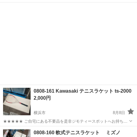
インが入った可愛いデザインです。子供さんのテニスレッスン用にい
神奈川
横浜市
青葉台駅
テニス
ネイビー
かがでしょうか？ ■ 商品詳細ブランド： Prince（プリンス） カラー：
ネイビー...
0808-161 Kawasaki テニスラケット ts-2000
2,000円
横浜市
8月8日
★★★★★ ご自宅にある不要品を是非ジモティースポットへお持ち込
みしませんか？ 家電、趣味・スポーツ・レジャー用品、こども用品、
神奈川
横浜市
テニス
Kawasaki
0808-160 軟式テニスラケット ミズノ
衣料服飾品、生活雑貨、家具、本、CD・DVDなどが無料でまとめて持