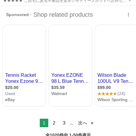
★★★★★ ご自宅にある不要品を是非ジモティースポットへお持ち込
みしませんか？ 家電、趣味・スポーツ・レジャー用品、こども用品、
神奈川
横浜市
テニス
YONEX
衣料服飾品、生活雑貨、家具、本、CD・DVDなどが無料でまとめて持
ち込めます！ ※詳細はこ...
1
2
3
...
次へ
全1020件中 1-50件表示