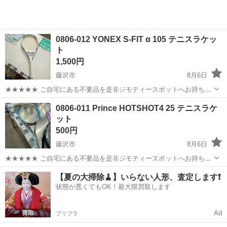
0806-012 YONEX S-FIT α 105 テニスラケッ
ト
1,500円
藤沢市
8月6日
★★★★★ ご自宅にある不要品を是非ジモティースポットへお持ち込
みしませんか？ 家電、趣味・スポーツ・レジャー用品、こども用品、
神奈川
藤沢市
テニス
YONEX
0806-011 Prince HOTSHOT4 25 テニスラケ
衣料服飾品、生活雑貨、家具、本、CD・DVDなどが無料でまとめて持
ット
ち込めます！ ※詳細はこ...
500円
藤沢市
8月6日
★★★★★ ご自宅にある不要品を是非ジモティースポットへお持ち込
みしませんか？ 家電、趣味・スポーツ・レジャー用品、こども用品、
神奈川
藤沢市
テニス
テニスラケット
【夏の大掃除🧹】いらない人形、査定します❗️
衣料服飾品、生活雑貨、家具、本、CD・DVDなどが無料でまとめて持
状態が悪くてもOK！最大限買取します
ち込めます！ ※詳細はこ...
Ad
プリフラ