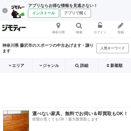
アプリならお得な情報を見逃さない！
インストール
アプリで開く
神奈川県
検索
ログイン
投稿
神奈川県 藤沢市のスポーツの中古あげます・譲り
人気キーワード
ます
エリア
ジャンル
詳細
新着順
運べない家具、無料でお伺い＆即買取もOK！
状態が悪くてもOK！最大限買取します