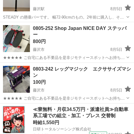
藤沢駅
8月5日
STEADY の懸垂バーです。 幅72-90cmのもの。2年前に購入し、それ
なりに使ってました。引っ越しを機に不要になったのでお譲りしま
神奈川
藤沢市
藤沢駅
フィットネス、トレーニング
0805-252 Shop Japan NICE DAY ステッパ
す。まだまだ使えるとか思います。説明書はないですがネットなどで
ー
使い方は調べていただければ...
800円
藤沢市
8月5日
★★★★★ ご自宅にある不要品を是非ジモティースポットへお持ち込
みしませんか？ 家電、趣味・スポーツ・レジャー用品、こども用品、
神奈川
藤沢市
フィットネス、トレーニング
ステッパー
0803-242 レッグマジック エクササイズマシ
衣料服飾品、生活雑貨、家具、本、CD・DVDなどが無料でまとめて持
ン
ち込めます！ ※詳細はこ...
100円
藤沢市
8月5日
★★★★★ ご自宅にある不要品を是非ジモティースポットへお持ち込
みしませんか？ 家電、趣味・スポーツ・レジャー用品、こども用品、
神奈川
藤沢市
フィットネス、トレーニング
≪寮無料・月収34.5万円・派遣社員≫自動車
衣料服飾品、生活雑貨、家具、本、CD・DVDなどが無料でまとめて持
系工場での組立・加工・プレス 交替制
レッグマジック
ち込めます！ ※詳細はこ...
時給1,550円
日研トータルソーシング株式会社