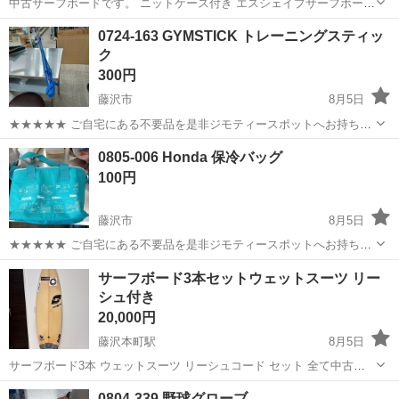
中古サーフボードです。 ニットケース付き エスシェイプサーフボード
佐藤伸夫シェイプ 他出品中のサーフボードおまとめで安くします。 受
神奈川
藤沢市
藤沢本町駅
マリンスポーツ
サーフボード
0724-163 GYMSTICK トレーニングスティッ
け取り場所は相談ください。 横浜方面伺えます。
ク
300円
藤沢市
8月5日
★★★★★ ご自宅にある不要品を是非ジモティースポットへお持ち込
みしませんか？ 家電、趣味・スポーツ・レジャー用品、こども用品、
神奈川
藤沢市
フィットネス、トレーニング
現地
0805-006 Honda 保冷バッグ
衣料服飾品、生活雑貨、家具、本、CD・DVDなどが無料でまとめて持
100円
ち込めます！ ※詳細はこ...
藤沢市
8月5日
★★★★★ ご自宅にある不要品を是非ジモティースポットへお持ち込
みしませんか？ 家電、趣味・スポーツ・レジャー用品、こども用品、
神奈川
藤沢市
その他
Honda
サーフボード3本セットウェットスーツ リー
衣料服飾品、生活雑貨、家具、本、CD・DVDなどが無料でまとめて持
シュ付き
ち込めます！ ※詳細はこ...
20,000円
藤沢本町駅
8月5日
サーフボード3本 ウェットスーツ リーシュコード セット 全て中古で
す。 引渡し場所は基本藤沢でお願いします。 横浜市川崎市周辺だとお
神奈川
藤沢市
藤沢本町駅
マリンスポーツ
0804-339 野球グローブ