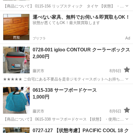
【商品について】 0115-156 リップスティック タイヤ 【状態】 ・使
用に伴う多少のスレ、キズ、落としきれない汚れなどございます ・詳
神奈川
藤沢市
スポーツ
リユース
運べない家具、無料でお伺い＆即買取もOK！
細は現地でご確認ください ・お値引きは出来かねますのでご了承願い
状態が悪くてもOK！最大限買取します
ます ※中古品...
Ad
プリフラ
0728-001 igloo CONTOUR クーラーボックス
2,000円
藤沢市
8月6日
★★★★★ ご自宅にある不要品を是非ジモティースポットへお持ち込
みしませんか？ 家電、趣味・スポーツ・レジャー用品、こども用品、
神奈川
藤沢市
その他
クーラーボックス
0615-338 サーフボードケース
衣料服飾品、生活雑貨、家具、本、CD・DVDなどが無料でまとめて持
1,000円
ち込めます！ ※詳細はこ...
藤沢市
8月6日
【商品について】 0615-338 サーフボードケース 【状態】 ・使用に伴
う多少のスレ、キズ、落としきれない汚れなどございます ・詳細は現
神奈川
藤沢市
マリンスポーツ
リユース
0727-127 【状態考慮】PACIFIC COOL 18 ク
地でご確認ください ・お値引きは出来かねますのでご了承願います...