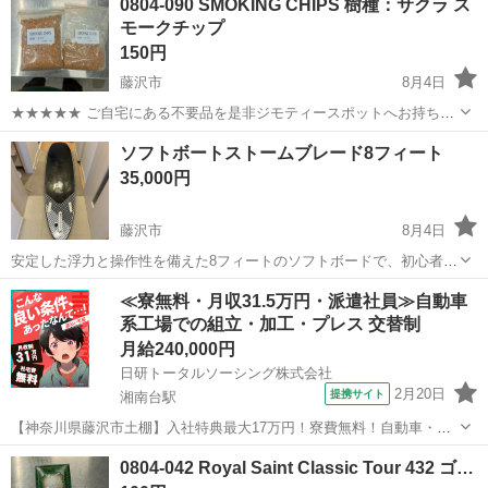
0804-090 SMOKING CHIPS 樹種：サクラ ス
衣料服飾品、生活雑貨、家具、本、CD・DVDなどが無料でまとめて持
モークチップ
ち込めます！ ※詳細はこ...
150円
藤沢市
8月4日
★★★★★ ご自宅にある不要品を是非ジモティースポットへお持ち込
みしませんか？ 家電、趣味・スポーツ・レジャー用品、こども用品、
神奈川
藤沢市
その他
スモークチップ
ソフトボートストームブレード8フィート
衣料服飾品、生活雑貨、家具、本、CD・DVDなどが無料でまとめて持
35,000円
ち込めます！ ※詳細はこ...
藤沢市
8月4日
安定した浮力と操作性を備えた8フィートのソフトボードで、初心者か
ら中級者の練習用に最適です。 他にも出品しているので、先着順で
神奈川
藤沢市
マリンスポーツ
≪寮無料・月収31.5万円・派遣社員≫自動車
す。 - サイズ: 8FT ノークレーム ノーリターン 即購入OK・コメント
系工場での組立・加工・プレス 交替制
なしOK 素人保管のた...
月給240,000円
日研トータルソーシング株式会社
2月20日
提携サイト
湘南台駅
【神奈川県藤沢市土棚】入社特典最大17万円！寮費無料！自動車・ト
ラックの組立・加工ライン作業《お仕事No.5A630》 お仕事について
神奈川
藤沢市
湘南台駅
その他
0804-042 Royal Saint Classic Tour 432 ゴ…
自動車（小・中・大型トラック）の組立や各エンジン部品の製造を行