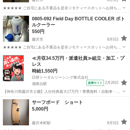
★★★★★ ご自宅にある不要品を是非ジモティースポットへお持ち込
みしませんか？ 家電、趣味・スポーツ・レジャー用品、こども用品、
神奈川
藤沢市
フィットネス、トレーニング
0805-092 Field Day BOTTLE COOLER ボト
衣料服飾品、生活雑貨、家具、本、CD・DVDなどが無料でまとめて持
ルクーラー
バランスボール
ち込めます！ ※詳細はこ...
550円
藤沢市
8月5日
★★★★★ ご自宅にある不要品を是非ジモティースポットへお持ち込
みしませんか？ 家電、趣味・スポーツ・レジャー用品、こども用品、
神奈川
藤沢市
その他
クーラー
≪月収34.5万円・派遣社員≫組立・加工・プ
衣料服飾品、生活雑貨、家具、本、CD・DVDなどが無料でまとめて持
レス
ち込めます！ ※詳細はこ...
時給1,550円
日研トータルソーシング株式会社
2月20日
提携サイト
湘南台駅
【神奈川県藤沢市土棚】入社特典最大17万円！寮費無料！自動車・ト
ラックの組立・加工ライン作業《お仕事No.5A631》 お仕事について
神奈川
藤沢市
湘南台駅
その他
サーフボード ショート
自動車（小・中・大型トラック）の組立や各エンジン部品の製造を行
5,000円
います。インパクトレンチ...
藤沢本町駅
8月5日