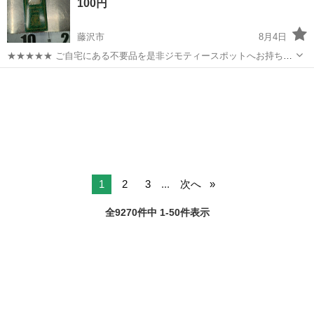
100円
います。インパクトレンチ...
藤沢市
8月4日
★★★★★ ご自宅にある不要品を是非ジモティースポットへお持ち込
みしませんか？ 家電、趣味・スポーツ・レジャー用品、こども用品、
神奈川
藤沢市
ゴルフ
現地
衣料服飾品、生活雑貨、家具、本、CD・DVDなどが無料でまとめて持
ち込めます！ ※詳細はこ...
1
2
3
...
次へ
全9270件中 1-50件表示