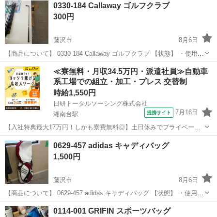
0330-184 Callaway ゴルフクラブ
300円
藤沢市
8月6日
【商品について】 0330-184 Callaway ゴルフクラブ 【状態】 ・使用に
伴う多少のスレ、キズ、落としきれない汚れなどございます ・詳細は
神奈川
藤沢市
スポーツ
リユース
≪寮無料・月収34.5万円・派遣社員≫自動車
現地でご確認ください ・お値引きは出来かねますのでご...
系工場での組立・加工・プレス 交替制
時給1,550円
日研トータルソーシング株式会社
7月16日
提携サイト
湘南台駅
【入社特典最大17万円！しかも寮費無料◎】土日休みでプライベート
充実！／週払い可／自動車・トラックの組立・加工ライン作業 お仕事
神奈川
藤沢市
湘南台駅
その他
0629-457 adidas キャディバッグ
について 自動車（小・中・大型トラック）の組立や各エンジン部品の
1,500円
製造を行います。インパクトレン...
藤沢市
8月6日
【商品について】 0629-457 adidas キャディバッグ 【状態】 ・使用に
伴う多少のスレ、キズ、落としきれない汚れなどございます ・詳細は
神奈川
藤沢市
ゴルフ
リユース
0114-001 GRIFIN スポーツバッグ
現地でご確認ください ・お値引きは出来かねますのでご了...