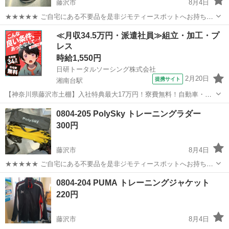
藤沢市
8月4日
★★★★★ ご自宅にある不要品を是非ジモティースポットへお持ち込
みしませんか？ 家電、趣味・スポーツ・レジャー用品、こども用品、
神奈川
藤沢市
ランニング、ジョギング
asics
≪月収34.5万円・派遣社員≫組立・加工・プ
衣料服飾品、生活雑貨、家具、本、CD・DVDなどが無料でまとめて持
レス
ち込めます！ ※詳細はこ...
時給1,550円
日研トータルソーシング株式会社
2月20日
提携サイト
湘南台駅
【神奈川県藤沢市土棚】入社特典最大17万円！寮費無料！自動車・ト
ラックの組立・加工ライン作業《お仕事No.5A631》 お仕事について
神奈川
藤沢市
湘南台駅
その他
0804-205 PolySky トレーニングラダー
自動車（小・中・大型トラック）の組立や各エンジン部品の製造を行
300円
います。インパクトレンチ...
藤沢市
8月4日
★★★★★ ご自宅にある不要品を是非ジモティースポットへお持ち込
みしませんか？ 家電、趣味・スポーツ・レジャー用品、こども用品、
神奈川
藤沢市
フィットネス、トレーニング
現地
0804-204 PUMA トレーニングジャケット
衣料服飾品、生活雑貨、家具、本、CD・DVDなどが無料でまとめて持
220円
ち込めます！ ※詳細はこ...
藤沢市
8月4日