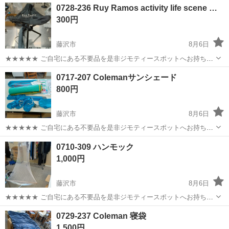
神奈川
藤沢市
その他
現地
0728-236 Ruy Ramos activity life scene …
衣料服飾品、生活雑貨、家具、本、CD・DVDなどが無料でまとめて持
300円
ち込めます！ ※詳細はこ...
藤沢市
8月6日
★★★★★ ご自宅にある不要品を是非ジモティースポットへお持ち込
みしませんか？ 家電、趣味・スポーツ・レジャー用品、こども用品、
神奈川
藤沢市
その他
life
0717-207 Colemanサンシェード
衣料服飾品、生活雑貨、家具、本、CD・DVDなどが無料でまとめて持
800円
ち込めます！ ※詳細はこ...
藤沢市
8月6日
★★★★★ ご自宅にある不要品を是非ジモティースポットへお持ち込
みしませんか？ 家電、趣味・スポーツ・レジャー用品、こども用品、
神奈川
藤沢市
その他
サンシェード
0710-309 ハンモック
衣料服飾品、生活雑貨、家具、本、CD・DVDなどが無料でまとめて持
1,000円
ち込めます！ ※詳細はこ...
藤沢市
8月6日
★★★★★ ご自宅にある不要品を是非ジモティースポットへお持ち込
みしませんか？ 家電、趣味・スポーツ・レジャー用品、こども用品、
神奈川
藤沢市
その他
ハンモック
0729-237 Coleman 寝袋
衣料服飾品、生活雑貨、家具、本、CD・DVDなどが無料でまとめて持
1,500円
ち込めます！ ※詳細はこ...