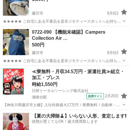
藤沢市
8月6日
★★★★★ ご自宅にある不要品を是非ジモティースポットへお持ち込
みしませんか？ 家電、趣味・スポーツ・レジャー用品、こども用品、
神奈川
藤沢市
その他
Coleman
0722-090 【機能未確認】Campers
衣料服飾品、生活雑貨、家具、本、CD・DVDなどが無料でまとめて持
Collection Air …
ち込めます！ ※詳細はこ...
500円
藤沢市
8月6日
★★★★★ ご自宅にある不要品を是非ジモティースポットへお持ち込
みしませんか？ 家電、趣味・スポーツ・レジャー用品、こども用品、
神奈川
藤沢市
その他
Air
≪寮無料・月収34.5万円・派遣社員≫組立・
衣料服飾品、生活雑貨、家具、本、CD・DVDなどが無料でまとめて持
加工・プレス
ち込めます！ ※詳細はこ...
時給1,550円
日研トータルソーシング株式会社
2月20日
提携サイト
湘南台駅
【神奈川県藤沢市土棚】入社特典最大17万円！寮費無料！自動車・ト
ラックの組立・加工ライン作業《お仕事No.5A631》 お仕事について
神奈川
藤沢市
湘南台駅
その他
【夏の大掃除🧹】いらない人形、査定します❗️
自動車（小・中・大型トラック）の組立や各エンジン部品の製造を行
状態が悪くてもOK！最大限買取します
います。インパクトレンチ...