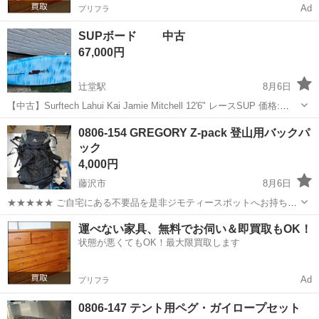
Ad
プリフラ
SUPボード 中古
67,000円
辻堂駅
8月6日
【中古】Surftech Lahui Kai Jamie Mitchell 12'6" レースSUP 価格:
¥67,000(現金手渡し) サイズ: 12'6" x 27" (250 L) 状態: 中古・良品 (通
神奈川
藤沢市
辻堂駅
マリンスポーツ
0806-154 GREGORY Z-pack 登山用バックパ
常...
ック
4,000円
藤沢市
8月6日
★★★★★ ご自宅にある不要品を是非ジモティースポットへお持ち込
みしませんか？ 家電、趣味・スポーツ・レジャー用品、こども用品、
神奈川
藤沢市
その他
pack
運べない家具、無料でお伺い＆即買取もOK！
衣料服飾品、生活雑貨、家具、本、CD・DVDなどが無料でまとめて持
状態が悪くてもOK！最大限買取します
ち込めます！ ※詳細はこ...
Ad
プリフラ
0806-147 テント用ペグ・ガイロープセット