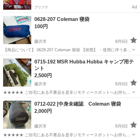
Ad
プリフラ
0628-207 Coleman 寝袋
100円
藤沢市
8月6日
【商品について】 0628-207 Coleman 寝袋 【状態】 ・使用に伴う多少
のスレ、キズ、落としきれない汚れなどございます ・詳細は現地でご
神奈川
藤沢市
その他
リユース
0715-192 MSR Hubba Hubba キャンプ用テ
確認ください ・お値引きは出来かねますのでご了承願いま...
ント
2,500円
藤沢市
8月6日
★★★★★ ご自宅にある不要品を是非ジモティースポットへお持ち込
みしませんか？ 家電、趣味・スポーツ・レジャー用品、こども用品、
神奈川
藤沢市
その他
MSR
0712-022 [中身未確認 Coleman 寝袋
衣料服飾品、生活雑貨、家具、本、CD・DVDなどが無料でまとめて持
2,000円
ち込めます！ ※詳細はこ...
藤沢市
8月6日
★★★★★ ご自宅にある不要品を是非ジモティースポットへお持ち込