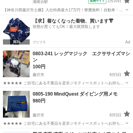
2月20日
提携サイト
湘南台駅
【神奈川県藤沢市土棚】入社特典最大17万円！寮費無料！自動車・ト
ラックの組立・加工ライン作業《お仕事No.5A631》 お仕事について
神奈川
藤沢市
湘南台駅
その他
【求】着なくなった着物、買います👘
自動車（小・中・大型トラック）の組立や各エンジン部品の製造を行
状態が悪くてもOK！最大限買取します
います。インパクトレンチ...
Ad
プリフラ
0803-241 レッグマジック エクササイズマシ
ン
100円
藤沢市
8月5日
★★★★★ ご自宅にある不要品を是非ジモティースポットへお持ち込
みしませんか？ 家電、趣味・スポーツ・レジャー用品、こども用品、
神奈川
藤沢市
フィットネス、トレーニング
0805-190 MindQuest ダイビング用メモ
衣料服飾品、生活雑貨、家具、本、CD・DVDなどが無料でまとめて持
レッグマジック
980円
ち込めます！ ※詳細はこ...
藤沢市
8月5日
★★★★★ ご自宅にある不要品を是非ジモティースポットへお持ち込
みしませんか？ 家電、趣味・スポーツ・レジャー用品、こども用品、
神奈川
藤沢市
その他
現地