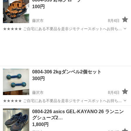
届けできるかもしれないのでご相談ください。 サーフボードの詳細写
100円
真は単品でも出品して...
藤沢市
8月4日
★★★★★ ご自宅にある不要品を是非ジモティースポットへお持ち込
みしませんか？ 家電、趣味・スポーツ・レジャー用品、こども用品、
神奈川
藤沢市
野球
グローブ
衣料服飾品、生活雑貨、家具、本、CD・DVDなどが無料でまとめて持
ち込めます！ ※詳細はこ...
0804-306 2kgダンベル2個セット
300円
藤沢市
8月4日
★★★★★ ご自宅にある不要品を是非ジモティースポットへお持ち込
みしませんか？ 家電、趣味・スポーツ・レジャー用品、こども用品、
神奈川
藤沢市
フィットネス、トレーニング
ダンベル
0804-226 asics GEL-KAYANO 26 ランニン
衣料服飾品、生活雑貨、家具、本、CD・DVDなどが無料でまとめて持
グシューズ2…
ち込めます！ ※詳細はこ...
1,800円