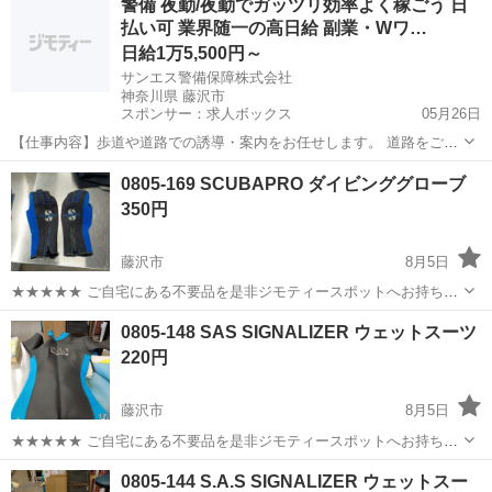
警備 夜勤/夜勤でガッツリ効率よく稼ごう 日
衣料服飾品、生活雑貨、家具、本、CD・DVDなどが無料でまとめて持
払い可 業界随一の高日給 副業・Wワ…
ち込めます！ ※詳細はこ...
日給1万5,500円～
サンエス警備保障株式会社
神奈川県 藤沢市
スポンサー：求人ボックス
05月26日
【仕事内容】歩道や道路での誘導・案内をお任せします。 道路をご利
用される車両や歩行者の方が安全に安心して通行するために適切に誘
アルバイト・パート
0805-169 SCUBAPRO ダイビンググローブ
導してください。 勤務地へは直行直帰OKです! <未経験でも安心!!> 丁
350円
寧な研修20hで基本的な知識を...
藤沢市
8月5日
★★★★★ ご自宅にある不要品を是非ジモティースポットへお持ち込
みしませんか？ 家電、趣味・スポーツ・レジャー用品、こども用品、
神奈川
藤沢市
マリンスポーツ
SCUBAPRO
0805-148 SAS SIGNALIZER ウェットスーツ
衣料服飾品、生活雑貨、家具、本、CD・DVDなどが無料でまとめて持
220円
ち込めます！ ※詳細はこ...
藤沢市
8月5日
★★★★★ ご自宅にある不要品を是非ジモティースポットへお持ち込
みしませんか？ 家電、趣味・スポーツ・レジャー用品、こども用品、
神奈川
藤沢市
マリンスポーツ
ウェットスーツ
0805-144 S.A.S SIGNALIZER ウェットスー
衣料服飾品、生活雑貨、家具、本、CD・DVDなどが無料でまとめて持