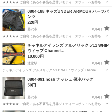
★★★★★ ご自宅にある不要品を是非ジモティースポットへお持ち込
みしませんか？ 家電、趣味・スポーツ・レジャー用品、こども用品、
神奈川
藤沢市
スポーツウェア
PUMA
0804-188 キッズUNDER ARMOUR ハーフパ
衣料服飾品、生活雑貨、家具、本、CD・DVDなどが無料でまとめて持
ンツ
ち込めます！ ※詳細はこ...
220円
藤沢市
8月4日
★★★★★ ご自宅にある不要品を是非ジモティースポットへお持ち込
みしませんか？ 家電、趣味・スポーツ・レジャー用品、こども用品、
神奈川
藤沢市
スポーツウェア
ハーフパンツ
チャネルアイランズ アルメリック 5’11 WHIP
衣料服飾品、生活雑貨、家具、本、CD・DVDなどが無料でまとめて持
ウィップ Channel…
ち込めます！ ※詳細はこ...
10,000円
辻堂駅
8月4日
チャネルアイランズ アルメリック 5’11” WHIP ウィップ Channel
Islands AL MERRICK サーフボード surfboard チャネルアイランズ ア
神奈川
藤沢市
辻堂駅
マリンスポーツ
ウィップ
0804-091 nosh ナッシュ 保冷バッグ
ルメリック WHIP モデルです。 サイズ ...
50円
藤沢市
8月4日
★★★★★ ご自宅にある不要品を是非ジモティースポットへお持ち込
みしませんか？ 家電、趣味・スポーツ・レジャー用品、こども用品、
神奈川
藤沢市
その他
現地