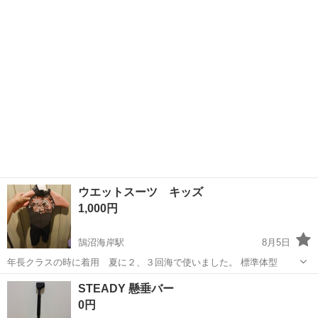
みしませんか？ 家電、趣味・スポーツ・レジャー用品、こども用品、
神奈川
藤沢市
その他
Coleman
衣料服飾品、生活雑貨、家具、本、CD・DVDなどが無料でまとめて持
ち込めます！ ※詳細はこ...
ウエットスーツ キッズ
1,000円
鵠沼海岸駅
8月5日
年長クラスの時に着用 夏に２、３回海で使いました。 標準体型
神奈川
藤沢市
鵠沼海岸駅
マリンスポーツ
STEADY 懸垂バー
0円