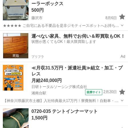
ーラーボックス
500円
藤沢市
8月6日
★★★★★ ご自宅にある不要品を是非ジモティースポットへお持ち込
みしませんか？ 家電、趣味・スポーツ・レジャー用品、こども用品、
神奈川
藤沢市
その他
クーラーボックス
運べない家具、無料でお伺い＆即買取もOK！
衣料服飾品、生活雑貨、家具、本、CD・DVDなどが無料でまとめて持
状態が悪くてもOK！最大限買取します
ち込めます！ ※詳細はこ...
Ad
プリフラ
≪月収31.5万円・派遣社員≫組立・加工・プ
レス
月給240,000円
日研トータルソーシング株式会社
2月20日
提携サイト
湘南台駅
【神奈川県藤沢市土棚】入社特典最大17万円！寮費無料！自動車・ト
ラックの組立・加工ライン作業《お仕事No.5A630》 お仕事について
神奈川
藤沢市
湘南台駅
その他
0720-035 テントインナーマット
自動車（小・中・大型トラック）の組立や各エンジン部品の製造を行
1,500円
います。インパクトレンチ...