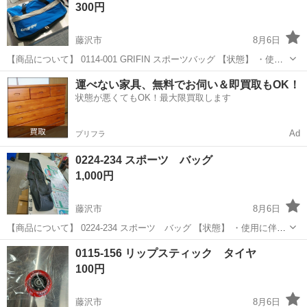
300円
藤沢市
8月6日
【商品について】 0114-001 GRIFIN スポーツバッグ 【状態】 ・使用
に伴う多少のスレ、キズ、落としきれない汚れなどございます ・詳細
神奈川
藤沢市
スポーツ
リユース
運べない家具、無料でお伺い＆即買取もOK！
は現地でご確認ください ・お値引きは出来かねますのでご了承願いま
状態が悪くてもOK！最大限買取します
す ※中...
Ad
プリフラ
0224-234 スポーツ バッグ
1,000円
藤沢市
8月6日
【商品について】 0224-234 スポーツ バッグ 【状態】 ・使用に伴う
多少のスレ、キズ、落としきれない汚れなどございます ・詳細は現地
神奈川
藤沢市
スポーツ
リユース
0115-156 リップスティック タイヤ
でご確認ください ・お値引きは出来かねますのでご了承願います ※中
100円
古品のため、...
藤沢市
8月6日