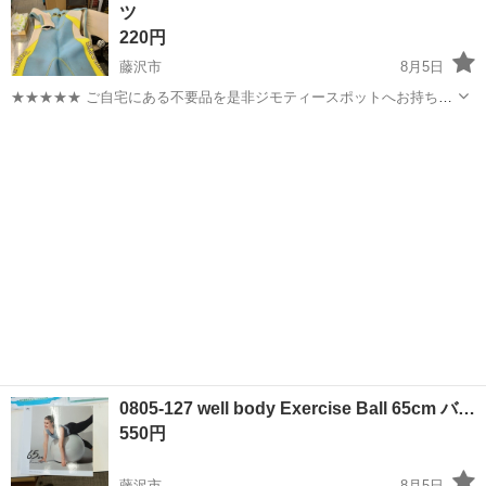
ツ
ち込めます！ ※詳細はこ...
220円
藤沢市
8月5日
★★★★★ ご自宅にある不要品を是非ジモティースポットへお持ち込
みしませんか？ 家電、趣味・スポーツ・レジャー用品、こども用品、
神奈川
藤沢市
マリンスポーツ
ウェットスーツ
衣料服飾品、生活雑貨、家具、本、CD・DVDなどが無料でまとめて持
ち込めます！ ※詳細はこ...
0805-127 well body Exercise Ball 65cm バ…
550円
藤沢市
8月5日