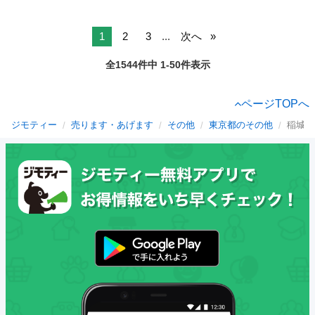
1
2
3
...
次へ
全1544件中 1-50件表示
ページTOPへ
ジモティー
売ります・あげます
その他
東京都のその他
稲城市