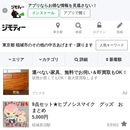
アプリならお得な情報を見逃さない！
インストール
アプリで開く
東京都
検索
ログイン
投稿
東京都 稲城市のその他の中古あげます・譲ります
人気キーワード
エリア
カテゴリ
詳細
新着順
運べない家具、無料でお伺い＆即買取もOK！
状態が悪くてもOK！最大限買取します
Ad
プリフラ
9点セット★ヒプノシスマイク グッズ お
まとめ
5,000円
稲城長沼駅
8月8日