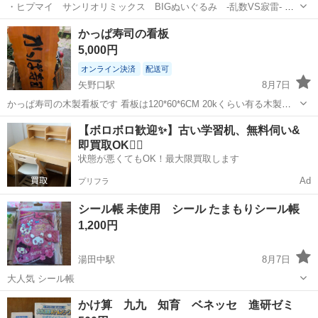
・ヒプマイ サンリオリミックス BIGぬいぐるみ -乱数VS寂雷- ・
ヒプマイ サンリオリミックス フェイスポーチ② ・ヒプノシスマイ
東京
稲城市
稲城長沼駅
その他
かっぱ寿司の看板
ク×ラスカル コラボデザイン まるっこマスコット -Fling Posse-
5,000円
・飴村乱数 ...
オンライン決済
配送可
矢野口駅
8月7日
かっぱ寿司の木製看板です 看板は120*60*6CM 20kくらい有る木製で
す 本州配送料5000円
東京
稲城市
矢野口駅
その他
かっぱ寿司
【ボロボロ歓迎✨】古い学習机、無料伺い&
即買取OK🙆‍♀️
状態が悪くてもOK！最大限買取します
Ad
プリフラ
シール帳 未使用 シール たまもりシール帳
1,200円
湯田中駅
8月7日
大人気 シール帳
東京
稲城市
湯田中駅
その他
まもり
かけ算 九九 知育 ベネッセ 進研ゼミ