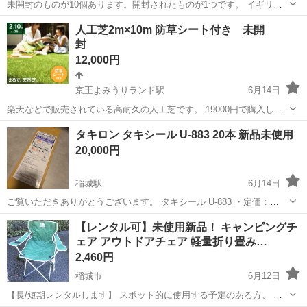
未開封のものが10個あります。開封されたものが1つです。 イギリス
製の新品未開封のドアストッパーです。 固定用のビスの付属していま
東京
稲城市
矢野口駅
その他
イギリス製
人工芝2m×10m 防草シート付き 未開
せん。 周りにある白いものはドアを傷つけないためのラバーです。 壁
封
に取り付けても、いい...
12,000円
京王よみうりランド駅
6月14日
楽天などで販売されている高耐久の人工芝です。 19000円で購入しま
した。 新品、未開封です。 【カラー】 フレッシュグリーン 【サイ
東京
稲城市
京王よみうりランド駅
その他
人工芝
タキロン タキシール U-883 20本 新品未使用
ズ】 約 2m×10m(毛足35mm) 【材質】 表面：ポリエチレン樹脂 裏
20,000円
面：ポリ...
稲城駅
6月14日
ご覧いただきありがとうございます。 タキシール U-883 ・定価：
2,500円/本 ・状態：新品未開封となります ・その他、注意事項：
東京
稲城市
稲城駅
その他
【レンタル可】未使用新品！ キャンピングチ
2026年3月頃に購入しました。 20本の未使用品になります。 中身確認
ェア アウトドアチェア 軽量折り畳み…
のため、外...
2,460円
稲城市
6月12日
【長/短期レンタルします】 スポット的に使用する予定のある方、 試