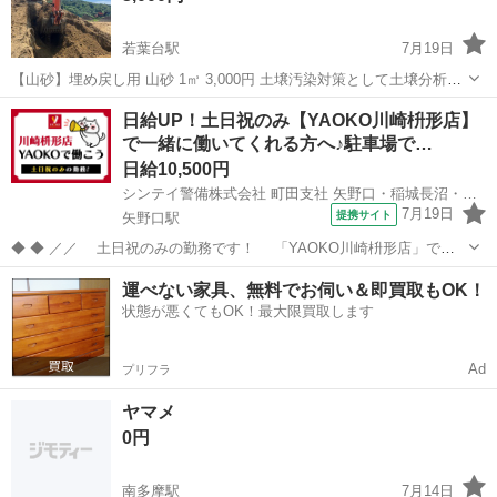
若葉台駅
7月19日
【山砂】埋め戻し用 山砂 1㎥ 3,000円 土壌汚染対策として土壌分析済
みの弊社の赤土、山砂等 埋め戻し土としてたくさんのお客様に安心し
東京
稲城市
若葉台駅
その他
土嚢
日給UP！土日祝のみ【YAOKO川崎枡形店】
てご利用いただいております。 流れとしましては 弊社スタッフが重機
で一緒に働いてくれる方へ♪駐車場で…
にてお客様のダン...
日給10,500円
シンテイ警備株式会社 町田支社 矢野口・稲城長沼・稲城(39)エリア/A3203200109
7月19日
提携サイト
矢野口駅
◆ ◆ ／／ 土日祝のみの勤務です！ 「YAOKO川崎枡形店」で働
きませんか？ 週1日～OK♪ ＼＼ 未経験スタート9割以上！ 基本は11
東京
稲城市
矢野口駅
警備員
運べない家具、無料でお伺い＆即買取もOK！
時～20時で実働8時間の勤務です◎
状態が悪くてもOK！最大限買取します
・・・・・・・・・・・・・・・・・・・...
Ad
プリフラ
ヤマメ
0円
南多摩駅
7月14日