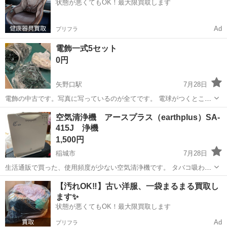
状態が悪くてもOK！最大限買取します
Ad
プリフラ
電飾一式5セット
0円
矢野口駅
7月28日
電飾の中古です。写真に写っているのが全てです。 電球がつくところ
とつかないところがあります。 シャンク品としてご理解の上、よろし
東京
稲城市
矢野口駅
その他
電飾
空気清浄機 アースプラス（earthplus）SA-
くお願いします。
415J 浄機
1,500円
稲城市
7月28日
生活通販で買った、使用頻度が少ない空気清浄機です。 タバコ吸わ
ず、ペットいません。
東京
稲城市
その他
【汚れOK‼️】古い洋服、一袋まるまる買取し
ます✨
状態が悪くてもOK！最大限買取します
Ad
プリフラ