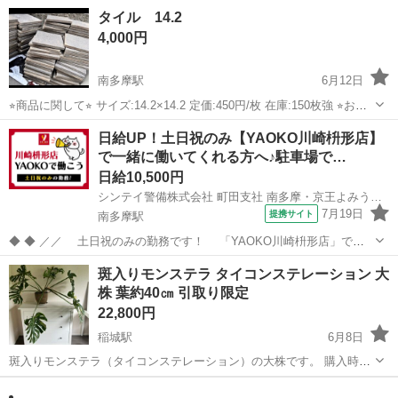
してから決めたい方、、など、、 一週間程度、1脚500円～でレンタ
東京
稲城市
その他
アウトドア
タイル 14.2
ル、お貸し出しします。 他に掲載しているクラブなどと組み合わせて
4,000円
も良いです♪ 詳細...
南多摩駅
6月12日
⭐︎商品に関して⭐︎ サイズ:14.2×14.2 定価:450円/枚 在庫:150枚強 ⭐︎お取
引に関して⭐︎ 在庫全てでの価格です。 南多摩駅より車で2分ほどの自
東京
稲城市
南多摩駅
その他
タイル
日給UP！土日祝のみ【YAOKO川崎枡形店】
宅へ取りに来ていただきます。日時は2-3個候補をお送りくだ...
で一緒に働いてくれる方へ♪駐車場で…
日給10,500円
シンテイ警備株式会社 町田支社 南多摩・京王よみうりランド(39)エリア/A3203200109
7月19日
提携サイト
南多摩駅
◆ ◆ ／／ 土日祝のみの勤務です！ 「YAOKO川崎枡形店」で働
きませんか？ 週1日～OK♪ ＼＼ 未経験スタート9割以上！ 基本は11
東京
稲城市
南多摩駅
警備員
斑入りモンステラ タイコンステレーション 大
時～20時で実働8時間の勤務です◎
株 葉約40㎝ 引取り限定
・・・・・・・・・・・・・・・・・・・...
22,800円
稲城駅
6月8日
斑入りモンステラ（タイコンステレーション）の大株です。 購入時は
約4万円でした。 育成により大きく立派に成長し、新芽も次々と展開
東京
稲城市
稲城駅
その他
している元気な株です。 葉のサイズは約35～40㎝ほどあり、存在感が