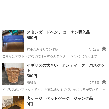
スタンダードベンチ コーナン購入品
500円
京王よみうりランド駅
7月12日
こちらはアウトドアなどに活用するスタンダードベンチになります。
こちらほとんど未使用で保管しておりました。
東京
稲城市
京王よみうりランド駅
その他
イギリスの大きい アンティーク バスケッ
ト
500円
稲城市
7月7日
イギリスのバスケットです。 写真は古いもので、そこに穴が空いてい
ます。 古いものなので、ご理解のある方のご連絡お待ちしています。
東京
稲城市
その他
イギリス
犬ケージ ペットゲージ ジャンク品
直径42センチ 高さ40センチ
0円