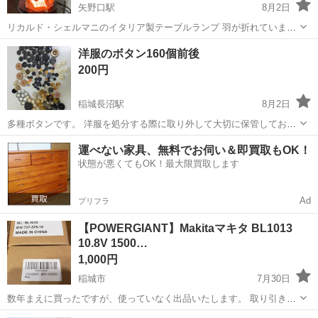
矢野口駅
8月2日
リカルド・シェルマニのイタリア製テーブルランプ 羽が折れています
電装はコードとスイッチは交換済みです 幅145mm 奥行き115mm 高さ
東京
稲城市
矢野口駅
その他
洋服のボタン160個前後
165mm
200円
稲城長沼駅
8月2日
多種ボタンです。 洋服を処分する際に取り外して大切に保管しておき
ました。 手芸好きな方に使って頂けたら嬉しいです。 JR稲城長沼駅
東京
稲城市
稲城長沼駅
その他
洋服
運べない家具、無料でお伺い＆即買取もOK！
周辺まで取りに来て頂けたら幸いです。
状態が悪くてもOK！最大限買取します
Ad
プリフラ
【POWERGIANT】Makitaマキタ BL1013
10.8V 1500…
1,000円
稲城市
7月30日
数年まえに買ったですが、使っていなく出品いたします。 取り引きは
ジョイフル稲城店の近くのでお願いします。
東京
稲城市
その他
Makita