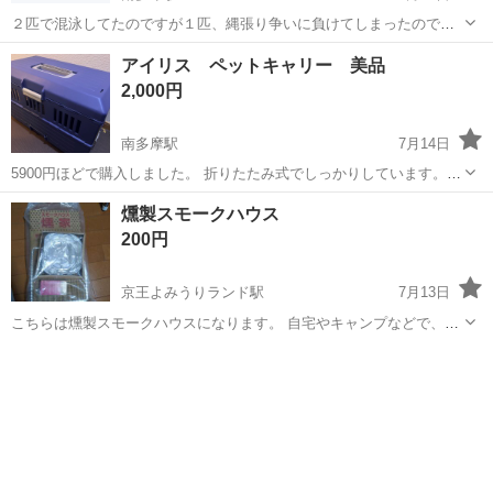
２匹で混泳してたのですが１匹、縄張り争いに負けてしまったので単
独飼育をしたいので譲ります。 渓流魚なのでとても美しいですが水温
東京
稲城市
南多摩駅
その他
アイリス ペットキャリー 美品
管理を徹底してください サイズは10〜12cmぐらいです。 エサは冷凍
2,000円
赤虫食べます。 縄張り争いで...
南多摩駅
7月14日
5900円ほどで購入しました。 折りたたみ式でしっかりしています。
試しに入れてみたのですが、予定がなくなったので結局お出かけに使
東京
稲城市
南多摩駅
その他
燻製スモークハウス
うことはなくそのまましまっていました。 今週中のお引き取りで
200円
3,000円に値下げします！
京王よみうりランド駅
7月13日
こちらは燻製スモークハウスになります。 自宅やキャンプなどで、燻
製を簡単に作るキッドになります。
東京
稲城市
京王よみうりランド駅
その他
燻製