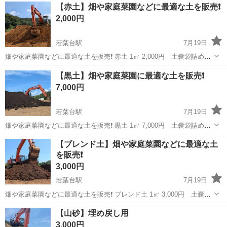
東京
稲城市
若葉台駅
その他
青石
【赤土】畑や家庭菜園などに最適な土を販売❗️
まで様々な種類豊富にございます。 ※積み込み作業はお客様にお願い
2,000円
しています。 お庭のリ...
若葉台駅
7月19日
畑や家庭菜園などに最適な土を販売❗️ 赤土 1㎥ 2,000円 土嚢袋詰め放
題200円 他、赤土・赤黒土・黒土・ 赤黒土に弊社オリジナルの有機堆
東京
稲城市
若葉台駅
その他
家庭菜園
【黒土】畑や家庭菜園に最適な土を販売❗️
肥もりっこをブレンドした 地球と植物にやさしいブレンド土がござい
7,000円
ます🌱 これ...
若葉台駅
7月19日
畑や家庭菜園などに最適な土を販売❗️ 黒土 1㎥ 7,000円 土嚢袋詰め放
題200円 他、赤土・赤黒土・黒土・ 赤黒土に弊社オリジナルの有機堆
東京
稲城市
若葉台駅
その他
黒土
【ブレンド土】畑や家庭菜園などに最適な土
肥もりっこをブレンドした 地球と植物にやさしいブレンド土がござい
を販売❗️
ます🌱 これ...
3,000円
若葉台駅
7月19日
畑や家庭菜園などに最適な土を販売❗️ ブレンド土 1㎥ 3,000円 土嚢袋
詰め放題200円 他、赤土・赤黒土・黒土・ 赤黒土に弊社オリジナルの
東京
稲城市
若葉台駅
その他
家庭菜園
【山砂】埋め戻し用
有機堆肥もりっこをブレンドした 地球と植物にやさしいブレンド土が
3,000円
ございます🌱...