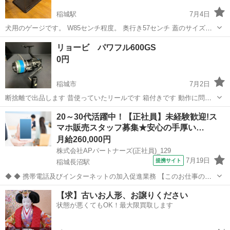
稲城駅
7月4日
犬用のゲージです。 W85センチ程度。 奥行き57センチ 蓋のサイズが
合っておらず、底板とケージを繋ぐ金具を欠損しています。 それ以外
東京
稲城市
稲城駅
その他
リョービ パワフル600GS
特に壊れた箇所はなく、美品です。 大人しめな小型犬であれば、問題
0円
なく使用できるかと...
稲城市
7月2日
断捨離で出品します 昔使っていたリールです 箱付きです 動作に問題
は無いようです
東京
稲城市
その他
リョービ
20～30代活躍中！【正社員】未経験歓迎!ス
マホ販売スタッフ募集★安心の手厚い…
月給260,000円
株式会社APパートナーズ(正社員)_129
7月19日
提携サイト
稲城長沼駅
◆ ◆ 携帯電話及びインターネットの加入促進業務 【このお仕事のお
すすめポイント】 ・ゼロからでも始められる充実の研修制度！ ・分か
東京
稲城市
稲城長沼駅
携帯ショップ
【求】古いお人形、お譲りください
らないことは先輩スタッフにすぐ聞ける！手厚いサポート体制あり！
状態が悪くてもOK！最大限買取します
・働きやすい環境で長く...