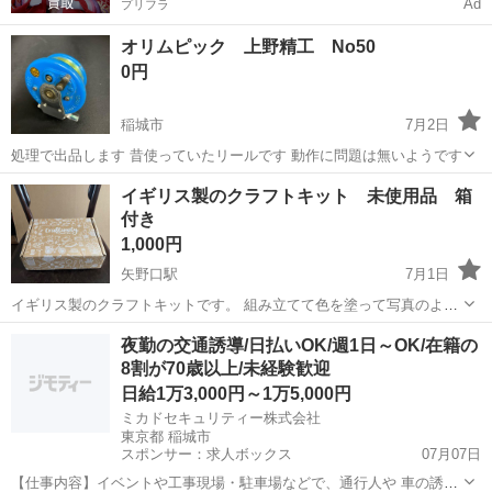
Ad
プリフラ
オリムピック 上野精工 No50
0円
稲城市
7月2日
処理で出品します 昔使っていたリールです 動作に問題は無いようです
東京
稲城市
その他
オリムピック
イギリス製のクラフトキット 未使用品 箱
付き
1,000円
矢野口駅
7月1日
イギリス製のクラフトキットです。 組み立てて色を塗って写真のよう
な形にします。 筆や絵の具、接着剤などが同梱されています。 ギフト
東京
稲城市
矢野口駅
その他
イギリス製
夜勤の交通誘導/日払いOK/週1日～OK/在籍の
などにいかがでしょうか？ サイズ感は写真の手から判断してくださ
8割が70歳以上/未経験歓迎
い。
日給1万3,000円～1万5,000円
ミカドセキュリティー株式会社
東京都 稲城市
スポンサー：求人ボックス
07月07日
【仕事内容】イベントや工事現場・駐車場などで、通行人や 車の誘