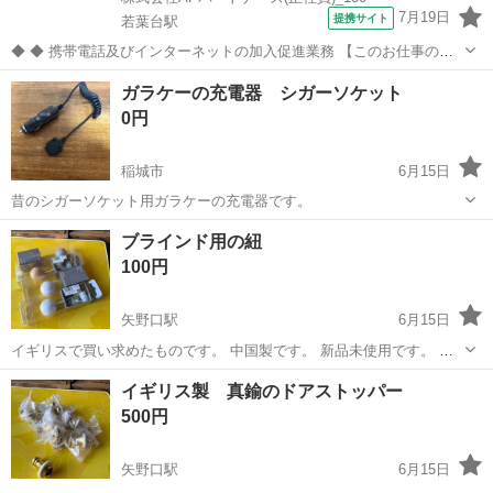
7月19日
提携サイト
若葉台駅
◆ ◆ 携帯電話及びインターネットの加入促進業務 【このお仕事のお
すすめポイント】 ・ゼロからでも始められる充実の研修制度！ ・分か
東京
稲城市
若葉台駅
携帯ショップ
ガラケーの充電器 シガーソケット
らないことは先輩スタッフにすぐ聞ける！手厚いサポート体制あり！
0円
・働きやすい環境で長く...
稲城市
6月15日
昔のシガーソケット用ガラケーの充電器です。
東京
稲城市
その他
ガラケー
ブラインド用の紐
100円
矢野口駅
6月15日
イギリスで買い求めたものです。 中国製です。 新品未使用です。 開
封もしていないので、どういう仕組みか分かりません。 ブラインド用
東京
稲城市
矢野口駅
その他
イギリス製 真鍮のドアストッパー
の小物として売られていたものだと思います。 1つの値段です
500円
矢野口駅
6月15日