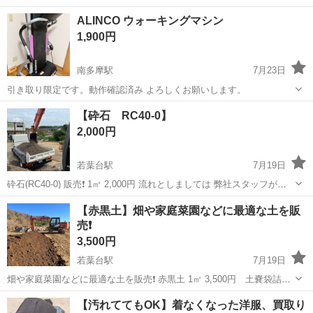
ALINCO ウォーキングマシン
1,900円
南多摩駅
7月23日
引き取り限定です。動作確認済み よろしくお願いします。
東京
稲城市
南多摩駅
その他
ALINCO
【砕石 RC40-0】
2,000円
若葉台駅
7月19日
砕石(RC40-0) 販売❗️ 1㎥ 2,000円 流れとしましては 弊社スタッフが重
機にてお客様のダンプに積み込みいたします⭐️ また近場でしたら配送
東京
稲城市
若葉台駅
その他
砕石
【赤黒土】畑や家庭菜園などに最適な土を販
も承っておりますので 3t・4t・10tダンプにてお客様のご指定の場...
売❗️
3,500円
若葉台駅
7月19日
畑や家庭菜園などに最適な土を販売❗️ 赤黒土 1㎥ 3,500円 土嚢袋詰め
放題200円 他、赤土・赤黒土・黒土・ 赤黒土に弊社オリジナルの有機
東京
稲城市
若葉台駅
その他
黒土
【汚れててもOK】着なくなった洋服、買取り
堆肥もりっこをブレンドした 地球と植物にやさしいブレンド土がござ