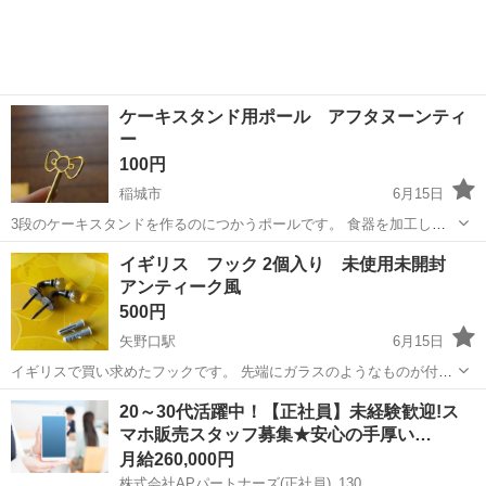
たので出品します。 ビジューは特にキラキラしていてとても可愛いで
す(*´꒳`*) モールドには少しラ...
ケーキスタンド用ポール アフタヌーンティ
ー
100円
稲城市
6月15日
3段のケーキスタンドを作るのにつかうポールです。 食器を加工して
アンティーク風に使うものです。 ２段としても使えます。 手持ちの皿
東京
稲城市
その他
イギリス フック 2個入り 未使用未開封
に穴を開けて、使うものです。 中国製です。 L32cm 20本ほど袋に入
アンティーク風
っ...
500円
矢野口駅
6月15日
イギリスで買い求めたフックです。 先端にガラスのようなものが付い
ていて大変可愛いです。 イギリスで求めたものですが、製造は中国の
東京
稲城市
矢野口駅
その他
イギリス
20～30代活躍中！【正社員】未経験歓迎!ス
ようです。 全部で7個あります。 撮影のため箱から出しましたが、未
マホ販売スタッフ募集★安心の手厚い…
使用未開封です。 1...
月給260,000円
株式会社APパートナーズ(正社員)_130