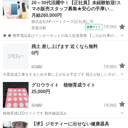
20～30代活躍中！【正社員】未経験歓迎!ス
マホ販売スタッフ募集★安心の手厚い…
月給260,000円
株式会社APパートナーズ(正社員)_70
7月19日
提携サイト
若葉台駅
◆ ◆ 携帯電話及びインターネットの加入促進業務 【このお仕事のお
すすめポイント】 ・ゼロからでも始められる充実の研修制度！ ・分か
東京
稲城市
若葉台駅
携帯ショップ
残土 差し上げます 近くなら無料
らないことは先輩スタッフにすぐ聞ける！手厚いサポート体制あり！
0円
・働きやすい環境で長く...
稲城駅
7月28日
今度造成工事をするため大量に土が出る予定です 残土が欲しい方がい
ましたら無料で差し上げます！
東京
稲城市
稲城駅
その他
残土
グロウライト 植物育成ライト
25,000円
稲城駅
7月28日
植物育成LEDライトです 動作確認済み
東京
稲城市
稲城駅
その他
植物
【求】ジモティーに出せない健康器具