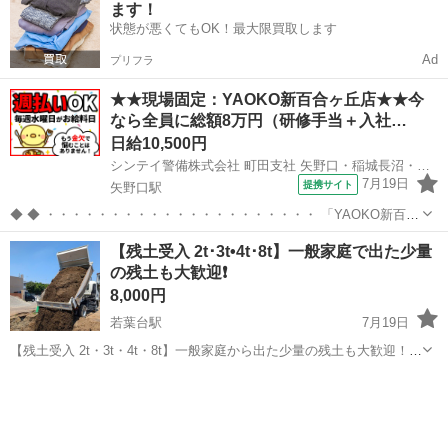
ます！
います🌱 こ...
状態が悪くてもOK！最大限買取します
Ad
プリフラ
★★現場固定：YAOKO新百合ヶ丘店★★今
なら全員に総額8万円（研修手当＋入社…
日給10,500円
シンテイ警備株式会社 町田支社 矢野口・稲城長沼・稲城(43)エリア/A3203200109
7月19日
提携サイト
矢野口駅
◆ ◆ ・・・・・・・・・・・・・・・・・・・・・ 「YAOKO新百合
ヶ丘店」で働こう！ 未経験から始めたい方、勿論歓迎です★
東京
稲城市
矢野口駅
警備員
【残土受入 2t･3t•4t･8t】一般家庭で出た少量
・・・・・・・・・・・・・・・・・・・・・ 基本は10時～19時の実
の残土も大歓迎❗️
働8時間程度の勤務です...
8,000円
若葉台駅
7月19日
【残土受入 2t・3t・4t・8t】一般家庭から出た少量の残土も大歓迎！
土嚢袋などでお持ち込みいただけます。 料金: • 残土 1㎥：8,000円 •
東京
稲城市
若葉台駅
その他
残土
土嚢袋 1袋：200円 ご不明点がございましたら、お気軽にお問...