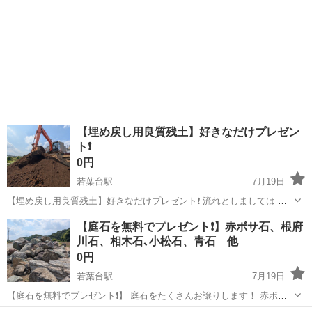
【埋め戻し用良質残土】好きなだけプレゼン
ト❗️
0円
若葉台駅
7月19日
【埋め戻し用良質残土】好きなだけプレゼント❗️ 流れとしましては 弊
社スタッフが重機にてお客様のダンプに積み込みいたします⭐️ また近
東京
稲城市
若葉台駅
その他
残土
【庭石を無料でプレゼント❗️】赤ボサ石、根府
場でしたら配送も承っておりますので 3t・4t・10tダンプにてお客様の
川石、相木石､小松石、青石 他
ご指定の場所ま...
0円
若葉台駅
7月19日
【庭石を無料でプレゼント❗️】 庭石をたくさんお譲りします！ 赤ボサ
石、根府川石、相木石、小松石、青石 など 小さいものから大きいもの