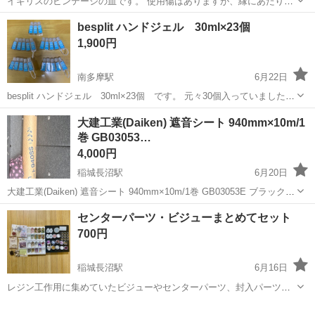
イギリスのビンテージの皿です。 使用傷はありますが、縁にあたりは
ないようです。 Φ180 ｈ20mm
東京
稲城市
その他
アンティーク
besplit ハンドジェル 30ml×23個
1,900円
南多摩駅
6月22日
besplit ハンドジェル 30ml×23個 です。 元々30個入っていました
が、10個は使用し、 使用し切れない20個分を出しています。
東京
稲城市
南多摩駅
その他
ハンドジェル
大建工業(Daiken) 遮音シート 940mm×10m/1
巻 GB03053…
4,000円
稲城長沼駅
6月20日
大建工業(Daiken) 遮音シート 940mm×10m/1巻 GB03053E ブラック
タッカー と針 2ロール買いましたが1ロール丸々余ってしまい返品もで
東京
稲城市
稲城長沼駅
その他
センターパーツ・ビジューまとめてセット
きなく困っている為とタッカーはもう必要ないので投稿してます。 ...
700円
稲城長沼駅
6月16日
レジン工作用に集めていたビジューやセンターパーツ、封入パーツ、
ドライフラワー、パウダーのセットです。マイブームが過ぎてしまっ
東京
稲城市
稲城長沼駅
その他