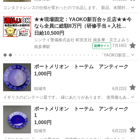
コンタクトレンズの仕様が変わったので出品します。 新品、未開封、
未使用品です
東京
稲城市
南多摩駅
その他
汚れ
★★現場固定：YAOKO新百合ヶ丘店★★今
なら全員に総額8万円（研修手当＋入社…
日給10,500円
シンテイ警備株式会社 町田支社 南多摩・京王よみうりランド(43)エリア/A3203200109
7月19日
提携サイト
南多摩駅
◆ ◆ ・・・・・・・・・・・・・・・・・・・・・ 「YAOKO新百合
ヶ丘店」で働こう！ 未経験から始めたい方、勿論歓迎です★
東京
稲城市
南多摩駅
警備員
ポートメリオン トーテム アンティーク
・・・・・・・・・・・・・・・・・・・・・ 基本は10時～19時の実
1,000円
働8時間程度の勤務です...
稲城市
6月22日
イギリスのビンテージ皿です。 縁にあたりがあります。 使用傷もあり
ますので、画像をご確認ください。 Totemのダークブルーです。
東京
稲城市
その他
イギリス
ポートメリオン トーテム アンティーク
Φ180 ｈ20mm
1
1,000円
稲城市
6月22日