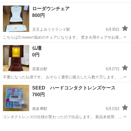
導・案内などをお願いします。 <スタッフの8割が70歳以上!> 現在、
アルバイト・パート
ローダウンチェア
在籍警備員さんは約140名ほどいますが、その8割がなんと70歳以上!
800円
当社は定年が比較的遅いため、...
京王よみうりランド駅
6月30日
こちらはS;moreの低めのチェアになります。 焚き火用チェアやお座敷
キャンプなどに。 座る場所に小さく穴が空いております。 また多少汚
東京
稲城市
京王よみうりランド駅
その他
場所
仏壇
れあります。 使用回数は少なめです。
0円
若葉台駅
6月27日
不要になった仏壇です。 おそらく通常に購入したら数十万します。 経
机もあります。 扉を開け閉めできます。 扉の中には電気をつけること
東京
稲城市
若葉台駅
その他
仏壇
SEED ハードコンタクトレンズケース
ができます。 電気は手元でつけたり消したりすることができます。 ま
700円
たそれぞれ引き出しがあり...
南多摩駅
6月23日
コンタクトレンズの仕様が変わったので出品します。 新品未使用、未
開封です。 同じものをもう1セット出品しています。
東京
稲城市
南多摩駅
その他
新品