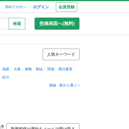
ログイン
会員登録
初めての方へ
投稿画面へ(無料)
検索
人気キーワード
池袋
大塚
巣鴨
駒込
田端
西日暮里
品川
路線・駅から選ぶ
た方
新着投稿の通知をメールで受け取る