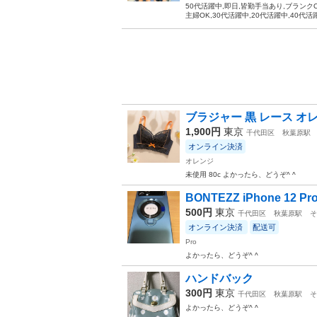
50代活躍中,即日,皆勤手当あり,ブランク
主婦OK,30代活躍中,20代活躍中,40代活
ブラジャー 黒 レース オ
1,900円
東京
千代田区
秋葉原駅
オンライン決済
オレンジ
未使用 80c よかったら、どうぞ^ ^
BONTEZZ iPhone 12 P
500円
東京
千代田区
秋葉原駅
そ
オンライン決済
配送可
Pro
よかったら、どうぞ^ ^
ハンドバック
300円
東京
千代田区
秋葉原駅
そ
よかったら、どうぞ^ ^