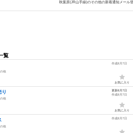
秋葉原(JR山手線)のその他の新着通知メール
一覧
作成8月7日
の他
お気に入り
更新8月7日
売り
作成8月7日
の他
お気に入り
作成8月7日
ス
の他