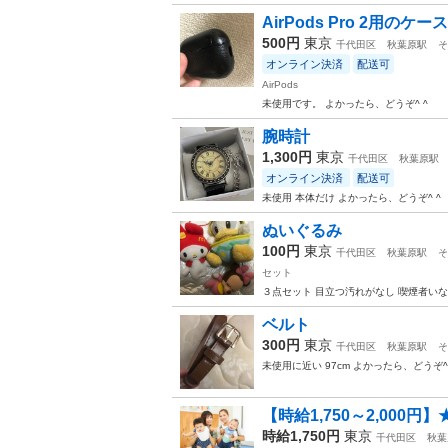
AirPods Pro 2用のケース
500円
東京
千代田区
秋葉原駅
そ
オンライン決済
配送可
AirPods
未使用です。 よかったら、どうぞ^ ^
腕時計
1,300円
東京
千代田区
秋葉原駅
オンライン決済
配送可
未使用 本体だけ よかったら、どうぞ^ ^
ぬいぐるみ
100円
東京
千代田区
秋葉原駅
そ
セット
３点セット 目立つ汚れがなし 喫煙者いな
ベルト
300円
東京
千代田区
秋葉原駅
そ
未使用に近い 97cm よかったら、どうぞ^ 
【時給1,750～2,000
時給1,750円
東京
千代田区
秋葉