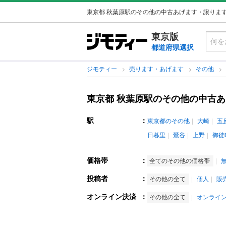
東京都 秋葉原駅のその他の中古あげます・譲りま
東京版
都道府県選択
ジモティー
売ります・あげます
その他
東京都 秋葉原駅のその他の中古
駅
：
東京都のその他
大崎
五
日暮里
鶯谷
上野
御徒
価格帯
：
全てのその他の価格帯
投稿者
：
その他の全て
個人
販
オンライン決済
：
その他の全て
オンライ