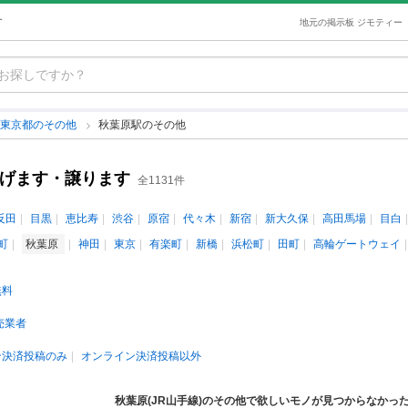
す
地元の掲示板 ジモティー
東京都のその他
秋葉原駅のその他
あげます・譲ります
全1131件
反田
目黒
恵比寿
渋谷
原宿
代々木
新宿
新大久保
高田馬場
目白
町
秋葉原
神田
東京
有楽町
新橋
浜松町
田町
高輪ゲートウェイ
無料
売業者
ン決済投稿のみ
オンライン決済投稿以外
秋葉原(JR山手線)のその他で欲しいモノが見つからなかっ