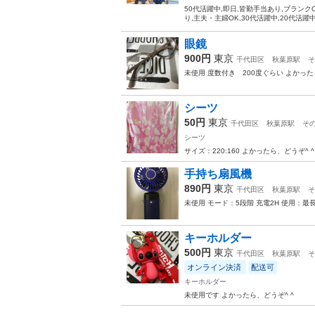
50代活躍中,即日,皆勤手当あり,ブランク
り,主夫・主婦OK,30代活躍中,20代活躍
眼鏡
900円
東京
千代田区
秋葉原駅
そ
未使用 度数付き 200度ぐらい よかった
シーツ
50円
東京
千代田区
秋葉原駅
そ
シーツ
サイズ：220:160 よかったら、どうぞ^ ^
手持ち扇風機
890円
東京
千代田区
秋葉原駅
そ
未使用 モード：5段階 充電2H 使用：最
キーホルダー
500円
東京
千代田区
秋葉原駅
そ
オンライン決済
配送可
キーホルダー
未使用です よかったら、どうぞ^ ^