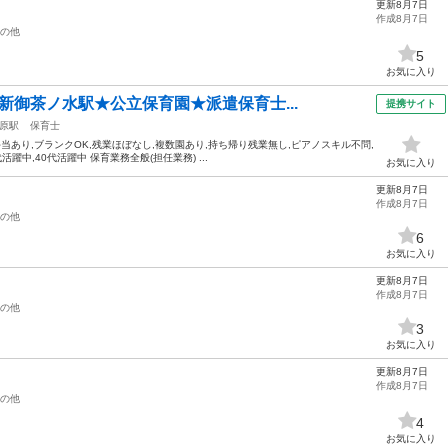
更新8月7日
作成8月7日
の他
5
お気に入り
★新御茶ノ水駅★公立保育園★派遣保育士...
提携サイト
原駅
保育士
手当あり,ブランクOK,残業ほぼなし,複数園あり,持ち帰り残業無し,ピアノスキル不問,
活躍中,40代活躍中 保育業務全般(担任業務) ...
お気に入り
更新8月7日
作成8月7日
の他
6
お気に入り
更新8月7日
作成8月7日
の他
3
お気に入り
更新8月7日
作成8月7日
の他
4
お気に入り