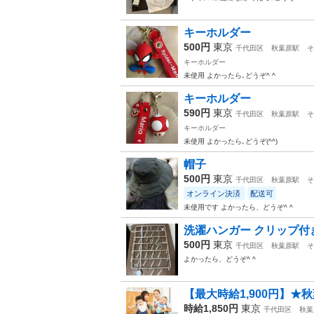
キーホルダー
500円
東京
千代田区
秋葉原駅
そ
キーホルダー
未使用 よかったら､どうぞ^ ^
キーホルダー
590円
東京
千代田区
秋葉原駅
そ
キーホルダー
未使用 よかったら､どうぞ(^^)
帽子
500円
東京
千代田区
秋葉原駅
そ
オンライン決済
配送可
未使用です よかったら、どうぞ^ ^
洗濯ハンガー クリップ付
500円
東京
千代田区
秋葉原駅
そ
よかったら、どうぞ^ ^
【最大時給1,900円】★
時給1,850円
東京
千代田区
秋葉