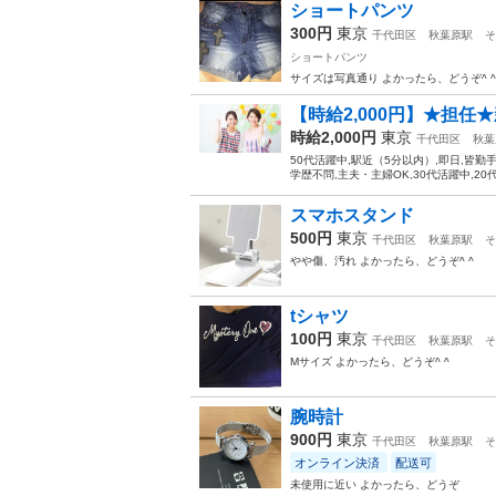
ショートパンツ
300円
東京
千代田区
秋葉原駅
そ
ショートパンツ
サイズは写真通り よかったら、どうぞ^ ^
【時給2,000円】★担任
時給2,000円
東京
千代田区
秋葉
50代活躍中,駅近（5分以内）,即日,皆勤
学歴不問,主夫・主婦OK,30代活躍中,20代
スマホスタンド
500円
東京
千代田区
秋葉原駅
そ
やや傷、汚れ よかったら、どうぞ^ ^
tシャツ
100円
東京
千代田区
秋葉原駅
そ
Mサイズ よかったら、どうぞ^ ^
腕時計
900円
東京
千代田区
秋葉原駅
そ
オンライン決済
配送可
未使用に近い よかったら、どうぞ