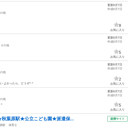
更新8月7日
作成8月7日
の他
8
お気に入り
更新8月7日
作成8月7日
その他
5
お気に入り
更新8月7日
作成8月7日
の他
2
い よかったら、どうぞ^ ^
お気に入り
更新8月7日
作成8月7日
の他
^
5
お気に入り
円】★秋葉原駅★公立こども園★派遣保...
提携サイト
原駅
保育士