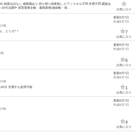
OK,残業ほぼなし,複数園あり,持ち帰り残業無し,ピアノスキル不問,学歴不問,園庭あ
中,40代活躍中 保育業務全般・書類業務(連絡帳・保...
お気に入り
更新8月7日
作成8月7日
の他
ら、どうぞ^ ^
7
お気に入り
更新8月7日
作成8月7日
の他
6
お気に入り
更新8月7日
作成8月7日
の他
長40分 充電中も使用可能
1
お気に入り
更新8月7日
作成8月7日
の他
4
お気に入り