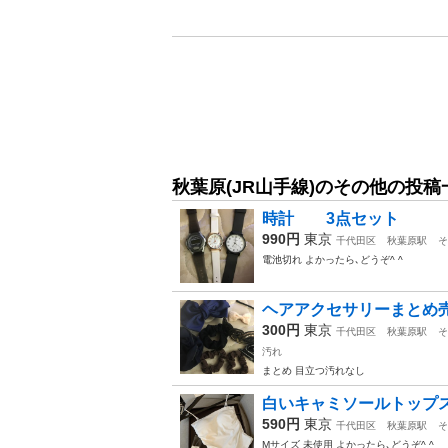
秋葉原(JR山手線)のその他の投稿
時計 3点セット
990円
東京
千代田区
秋葉原駅
そ
電池切れ よかったら､どうぞ^ ^
ヘアアクセサリーまとめ
300円
東京
千代田区
秋葉原駅
そ
汚れ
まとめ 目立つ汚れなし
白いキャミソールトップ
590円
東京
千代田区
秋葉原駅
そ
Mサイズ 未使用 よかったら､どうぞ^ ^