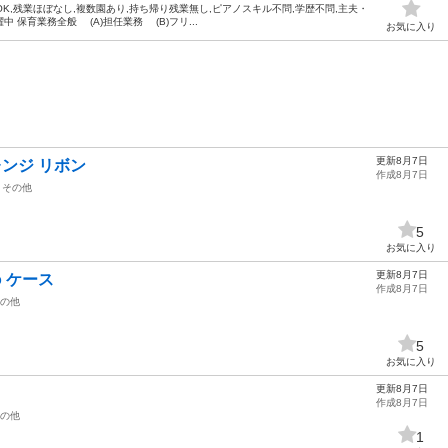
OK,残業ほぼなし,複数園あり,持ち帰り残業無し,ピアノスキル不問,学歴不問,主夫・
躍中 保育業務全般 (A)担任業務 (B)フリ...
お気に入り
更新8月7日
レンジ リボン
作成8月7日
その他
5
お気に入り
更新8月7日
ro ケース
作成8月7日
の他
5
お気に入り
更新8月7日
作成8月7日
の他
1