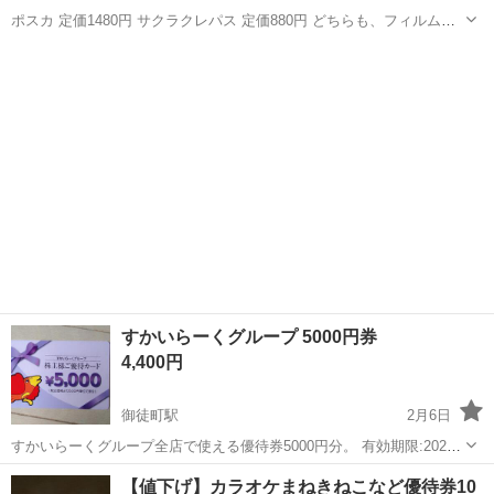
ポスカ 定価1480円 サクラクレパス 定価880円 どちらも、フィルム付
きの新品未使用です
東京
台東区
御徒町駅
その他
ポスカ
すかいらーくグループ 5000円券
4,400円
御徒町駅
2月6日
すかいらーくグループ全店で使える優待券5000円分。 有効期限:2025
年9月末。 1枚の価格です。 2枚まで購入可能。 ご質問お待ちしており
東京
台東区
御徒町駅
その他
グループ
【値下げ】カラオケまねきねこなど優待券10
ます