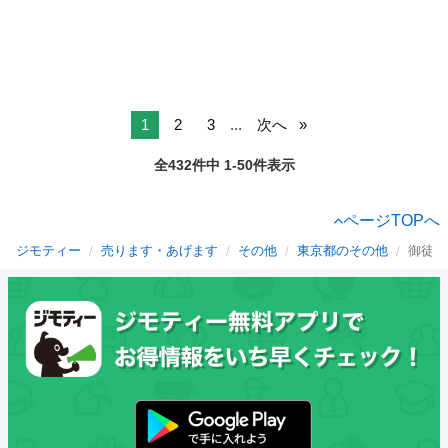
1
2
3
...
次へ
全432件中 1-50件表示
ページTOPへ
ジモティー
売ります・あげます
その他
東京都のその他
御徒町