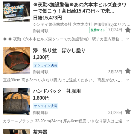
東京
台東区
御徒町駅
その他
車椅子
※夜勤×施設警備※あの六本木ヒルズ森タワ
所はJR御徒町駅周辺が希望ですが、23区内であれば日時が合えばお届
ーで働こう！高日給15,473円～で未…
けも可能かと思います。...
日給15,473円
シンテイ警備株式会社 六本木支社 仲御徒町(3)エリア/A3203200117
7月24日
提携サイト
御徒町駅
◆ ◆ 夜勤《六本木ヒルズ森タワーでの施設警備》 駅チカ室内勤務で
年中快適！ 夜勤のみ＆週3日～OKだから プライベートも大事にしなが
東京
台東区
御徒町駅
警備員
漆 飾り盆 ぼかし塗り
ら働けます！ 六本木駅直結だから お仕事帰りに遊びに行くのにも便利
1,200円
♪ ＼未経験スター...
オンライン決済
御徒町駅
3月28日
直径39cm 高さ3cm いきなり購入はご遠慮ください。 商品がないこと
がございます。 プロではないので保存状態や品質保証はできません。
東京
台東区
御徒町駅
その他
プロ
ハンドバック 礼服用
よろしくお願い致します。 よろしくお願い致します。
1,800円
オンライン決済
御徒町駅
3月28日
カラー···ブラック 32-20cm(34cm) 厚み6cm程度 いきなり購入はご遠慮
ください。 商品がないことがございます。 プロではないので保存状態
東京
台東区
御徒町駅
その他
礼服
茶寿器
や品質保証はできません。