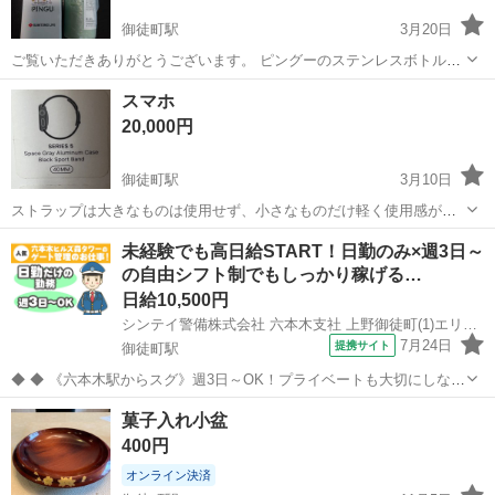
御徒町駅
3月20日
ご覧いただきありがとうございます。 ピングーのステンレスボトルミ
ニです。 住友生命からいただきました。 未使用です。 宜しくお願い
東京
台東区
御徒町駅
その他
ピングー
スマホ
致します。 東京、北千住でも受け渡し可能です。
20,000円
御徒町駅
3月10日
ストラップは大きなものは使用せず、小さなものだけ軽く使用感があ
ります。 生活スレッチあり、ものすごく目立つ傷はありません。 ただ
東京
台東区
御徒町駅
その他
会社
未経験でも高日給START！日勤のみ×週3日～
し、ボタン部分が少しキズがあります。 私は会社を通ってメッセージ
の自由シフト制でもしっかり稼げる…
を見て他の機能は使いませんでした...
日給10,500円
シンテイ警備株式会社 六本木支社 上野御徒町(1)エリア/A3203200117
7月24日
提携サイト
御徒町駅
◆ ◆ 《六本木駅からスグ》週3日～OK！プライベートも大切にしなが
ら勤務可！ 六本木ヒルズ森タワーのゲート管理のお仕事！ 社員さんや
東京
台東区
御徒町駅
警備員
菓子入れ小盆
業者さんなど関係者の方々の 対応がメインだから 未経験でも安心して
400円
働けます！ ＼未経...
オンライン決済