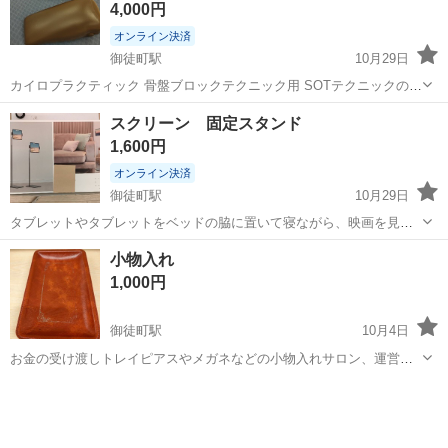
4,000円
オンライン決済
御徒町駅
10月29日
カイロプラクティック 骨盤ブロックテクニック用 SOTテクニックの際
に使用します。 カイロプラクティックを極めたい治療家向け 骨盤ブロ
東京
千代田区
御徒町駅
その他
カイロプラクティック
スクリーン 固定スタンド
ック 2個セット 5000円
1,600円
オンライン決済
御徒町駅
10月29日
タブレットやタブレットをベッドの脇に置いて寝ながら、映画を見た
り、デスクの脇において、パソコンと二台使いをしたりなど、重宝し
東京
台東区
御徒町駅
その他
タブレット
小物入れ
ます。
1,000円
御徒町駅
10月4日
お金の受け渡しトレイピアスやメガネなどの小物入れサロン、運営を
する人にとっては必須のアイテムです。 セットで1000円
東京
台東区
御徒町駅
その他
サロン