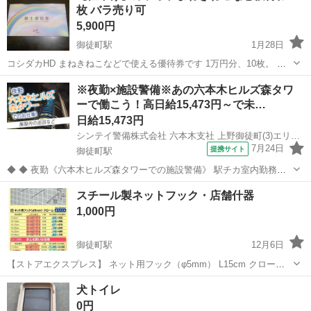
枚 バラ売り可
5,900円
御徒町駅
1月28日
コシダカHD まねきねこなどで使える優待券です 1万円分、10枚。 バ
ラ売りも可能です 金券ショップ価格1枚650円ほどですので、複数枚購
東京
台東区
御徒町駅
その他
まねきねこ
※夜勤×施設警備※あの六本木ヒルズ森タワ
入でお得感あります！ 期限 2025年11/30まで 引取りか、郵送も可能。
ーで働こう！高日給15,473円～で未…
質問...
日給15,473円
シンテイ警備株式会社 六本木支社 上野御徒町(3)エリア/A3203200117
7月24日
提携サイト
御徒町駅
◆ ◆ 夜勤《六本木ヒルズ森タワーでの施設警備》 駅チカ室内勤務で
年中快適！ 夜勤のみ＆週3日～OKだから プライベートも大事にしなが
東京
台東区
御徒町駅
警備員
スチール製ネットフック・店舗什器
ら働けます！ 六本木駅直結だから お仕事帰りに遊びに行くのにも便利
1,000円
♪ ＼未経験スター...
御徒町駅
12月6日
【ストアエクスプレス】 ネット用フック（φ5mm） L15cm クローム
200本 ※寸法は写真に記載されてます。 引っ越しの為、取りに来れる
東京
台東区
御徒町駅
その他
什器
犬トイレ
方限定でお願いします。
0円