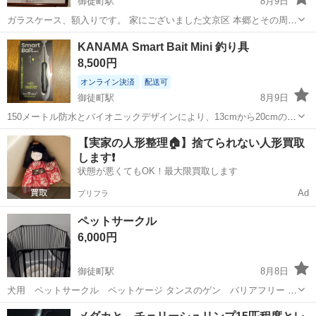
御徒町駅
8月9日
ガラスケース、額入りです。 家にございました文京区 本郷とその周辺
の昔を 表した地図です。 縦.43cm 横.51cm です。
東京
台東区
御徒町駅
その他
KANAMA Smart Bait Mini 釣り具
8,500円
オンライン決済
配送可
御徒町駅
8月9日
150メートル防水とバイオニックデザインにより、13cmから20cmの餌
魚をリアルに再現するスマートなフィッシングツールです。 - ブラン
東京
台東区
御徒町駅
その他
【実家の人形整理🏠】捨てられない人形買取
ド名: KANAMA - モデル名: Smart Bait Mini - 対応サイズ...
します❗️
状態が悪くてもOK！最大限買取します
Ad
プリフラ
ペットサークル
6,000円
御徒町駅
8月8日
犬用 ペットサークル ペットケージ タンスのゲン バリアフリー ペ
ットサークル スチール 折りたたみ ドア付き 組み替え 拡張 ケージ サ
東京
台東区
御徒町駅
その他