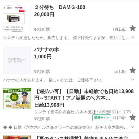
修用でも使えます。頭頂部と二分割になり、また顎関節も外すことが
東京
台東区
御徒町駅
その他
頭蓋骨
２分待ち DAMＧ-100
できます。色分けされて頭蓋骨の角パーツが見えるのでとても良い勉
20,000円
強になります。
御徒町駅
7月15日
システム変更したため、販売します。 値下げ受付ますが、来月になっ
てしまうと思います。
東京
台東区
御徒町駅
その他
システム
バナナの木
1,000円
御徒町駅
5月3日
バナナの木があります。 欲しいかたは、ご連絡下さい。
東京
台東区
御徒町駅
その他
バナナ
【週払い可】【日勤】未経験でも日給13,908
円～START！アノ話題の＼六本…
日給13,908円
シンテイ警備株式会社 六本木支社 仲御徒町(2)エリア/A3203200117
7月24日
提携サイト
御徒町駅
◆ ◆ 日勤《六本木ヒルズ森タワーでの施設警備》 駅チカ室内勤務で
年中快適！ 日勤のみ＆週3日～OKだから プライベートも大事にしなが
東京
台東区
御徒町駅
警備員
【夏のタンス整理👘】着物をまとめて査定