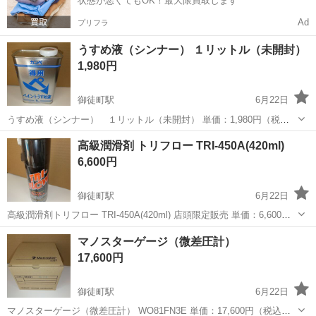
状態が悪くてもOK！最大限買取します
Ad
プリフラ
うすめ液（シンナー） １リットル（未開封）
1,980円
御徒町駅
6月22日
うすめ液（シンナー） １リットル（未開封） 単価：1,980円（税込
み） 又は、エスコ便利カタログの商品を11,000円(税込み)以上、 店頭
東京
台東区
御徒町駅
その他
高級潤滑剤 トリフロー TRI-450A(420ml)
にてお買い上げのお客様に、 「うすめ液(シンナー) １リットル...
6,600円
御徒町駅
6月22日
高級潤滑剤トリフロー TRI-450A(420ml) 店頭限定販売 単価：6,600円
(税込み) ※品薄商品の為、１人様１本限りとさせて頂きます。
東京
台東区
御徒町駅
その他
店頭
マノスターゲージ（微差圧計）
17,600円
御徒町駅
6月22日
マノスターゲージ（微差圧計） WO81FN3E 単価：17,600円（税込