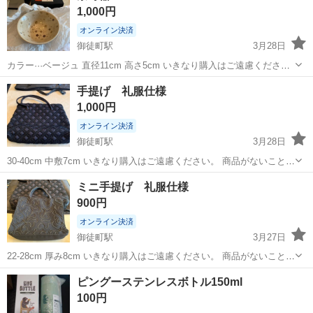
1,000円
オンライン決済
御徒町駅
3月28日
カラー···ベージュ 直径11cm 高さ5cm いきなり購入はご遠慮くださ
い。 商品がないことがございます。 プロではないので保存状態や品質
東京
台東区
御徒町駅
その他
プロ
手提げ 礼服仕様
には 責任が持てませんので よく判断ください。
1,000円
オンライン決済
御徒町駅
3月28日
30-40cm 中敷7cm いきなり購入はご遠慮ください。 商品がないことが
ございます。 プロではないので保存状態や品質保証はできません。
東京
台東区
御徒町駅
その他
ミニ手提げ 礼服仕様
900円
オンライン決済
御徒町駅
3月27日
22-28cm 厚み8cm いきなり購入はご遠慮ください。 商品がないことが
ございます。 プロではないので保存状態や品質保証はできません。
東京
台東区
御徒町駅
その他
礼服
ピングーステンレスボトル150ml
100円