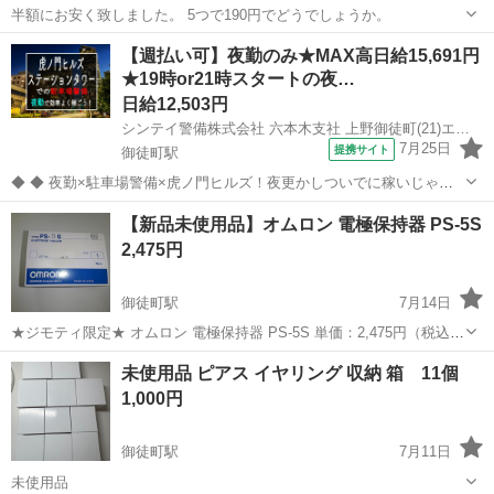
半額にお安く致しました。 5つで190円でどうでしょうか。
東京
台東区
御徒町駅
その他
【週払い可】夜勤のみ★MAX高日給15,691円
★19時or21時スタートの夜…
日給12,503円
シンテイ警備株式会社 六本木支社 上野御徒町(21)エリア/A3203200117
7月25日
提携サイト
御徒町駅
◆ ◆ 夜勤×駐車場警備×虎ノ門ヒルズ！夜更かしついでに稼いじゃお
う☆ 虎ノ門ヒルズステーションタワーの駐車場で 誘導・案内などのシ
東京
台東区
御徒町駅
警備員
【新品未使用品】オムロン 電極保持器 PS-5S
ンプル業務をお任せ！ 夜勤ならではの高日給だから 少ない勤務日数で
2,475円
も効率的に稼げます！ ...
御徒町駅
7月14日
★ジモティ限定★ オムロン 電極保持器 PS-5S 単価：2,475円（税込
み） ※１社様、２個まで。 ※ご来社のお客様に限ります。 ※通販は
東京
台東区
御徒町駅
その他
電極
未使用品 ピアス イヤリング 収納 箱 11個
いたしません。
1,000円
御徒町駅
7月11日
未使用品