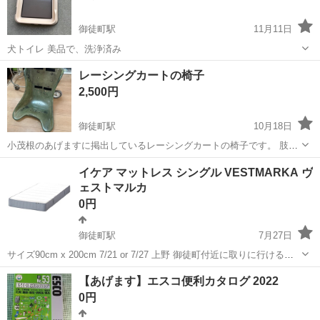
御徒町駅
11月11日
犬トイレ 美品で、洗浄済み
東京
台東区
御徒町駅
その他
トイレ
レーシングカートの椅子
2,500円
御徒町駅
10月18日
小茂根のあげますに掲出しているレーシングカートの椅子です。 肢体
不自由の子のシートとして使えるかと手に入れましたが、首が据わら
東京
台東区
御徒町駅
その他
レーシングカート
イケア マットレス シングル VESTMARKA ヴ
ず支えが必要だったため未使用で保管していました。 サイズ等はお問
ェストマルカ
い合わせください。 ...
0円
御徒町駅
7月27日
サイズ90cm x 200cm 7/21 or 7/27 上野 御徒町付近に取りに行ける方
のみ
東京
台東区
御徒町駅
その他
イケア
【あげます】エスコ便利カタログ 2022
0円