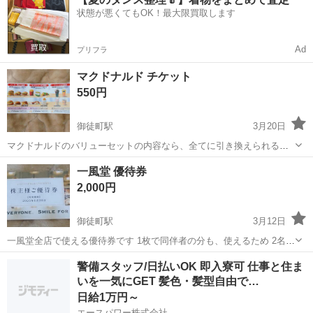
ら働けます！ 六本木駅直結だから お仕事帰りに遊びに行くのにも便利
状態が悪くてもOK！最大限買取します
♪ ＼未経験スター...
Ad
プリフラ
マクドナルド チケット
550円
御徒町駅
3月20日
マクドナルドのバリューセットの内容なら、全てに引き換えられるチ
ケットです 1枚です？ 有効期限 2025年三月末 期間限定のハンバーガ
東京
台東区
御徒町駅
その他
ドリンク
一風堂 優待券
―だけでも500円ほどするのでお得感はあります セットのポテトやド
2,000円
リンクはＬサイズまで...
御徒町駅
3月12日
一風堂全店で使える優待券です 1枚で同伴者の分も、使えるため 2名分
のラ―メンが無料になります 定番商品で好きなものを選んでいいた
東京
台東区
御徒町駅
その他
無料
警備スタッフ/日払いOK 即入寮可 仕事と住ま
め、 1番高い、バリ盛からか(1690円)を食べるとかなりお得になりま
いを一気にGET 髪色・髪型自由で…
す！
日給1万円～
エースパワー株式会社