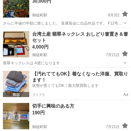
30,000円
御徒町駅
8月3日
さらに半値の半額に致しました。 某展覧会に出品作品です。 F12号
（横50cm縦60cm） 繁茂と言うタイトルです。 大昔人間が存在しない
東京
台東区
御徒町駅
その他
台湾土産 翡翠ネックレス おしどり箸置き＆箸
頃の 植物が大繁栄した頃 草木が繁茂した状況を 現しています。 おお
セット
い...
4,000円
御徒町駅
7月21日
翡翠ネックレスは A貨になります
東京
台東区
御徒町駅
その他
【汚れててもOK】着なくなった洋服、買取り
ます！
状態が悪くてもOK！最大限買取します
Ad
プリフラ
切手に興味のある方
190円
御徒町駅
7月21日