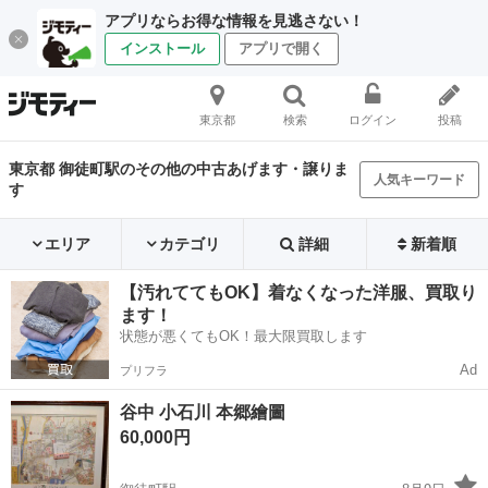
アプリならお得な情報を見逃さない！
インストール
アプリで開く
東京都
検索
ログイン
投稿
東京都 御徒町駅のその他の中古あげます・譲りま
人気キーワード
す
エリア
カテゴリ
詳細
新着順
【汚れててもOK】着なくなった洋服、買取り
ます！
状態が悪くてもOK！最大限買取します
Ad
プリフラ
谷中 小石川 本郷繪圖
60,000円