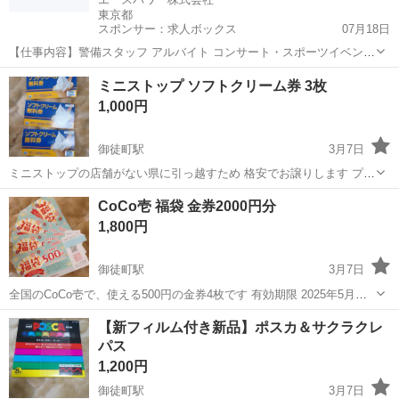
東京都
スポンサー：求人ボックス
07月18日
【仕事内容】警備スタッフ アルバイト コンサート・スポーツイベン
ト・展示会などのイベントや、 工事現場周辺で警備・交通誘導をして
アルバイト・パート
ミニストップ ソフトクリーム券 3枚
いただきます。 経験者の方はもちろん、未経験者の方も積極的に採用
1,000円
中! 難しいスキルは不要! 基本的なル...
御徒町駅
3月7日
ミニストップの店舗がない県に引っ越すため 格安でお譲りします プレ
ミアムソフトや、大盛ソフトクリームにも仕えます 多少でしたらお値
東京
台東区
御徒町駅
その他
ソフトクリーム
CoCo壱 福袋 金券2000円分
下げ交渉賜ります よろしくお願いいたします
1,800円
御徒町駅
3月7日
全国のCoCo壱で、使える500円の金券4枚です 有効期限 2025年5月末
サラダのテイクアウトにも店内商品にも使えてよく変えていました 使
東京
台東区
御徒町駅
その他
商品
【新フィルム付き新品】ポスカ＆サクラクレ
う機会がないためお願いします
パス
1,200円
御徒町駅
3月7日