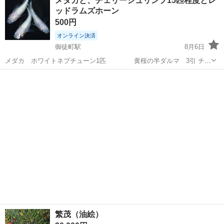
メダカと、チェリーシュリンプ15匹程度とレ
ークル ペットフェン https://www.tansu-gen.jp/produc...
ッドラムズホーン
500円
オンライン決済
御徒町駅
8月6日
メダカ ホワイトネプチューン1匹 黄桜の半ダルマ 3引 チェ
リーシュリンプ 青 15匹程度 レッドラムズホーン 20匹程度 すべ
東京
台東区
御徒町駅
その他
レッドラムズホーン
て引き取って頂ける方にお譲り致します。 場所は みずほ銀行 上野
支店前です。 宜しく...
繁茂（油絵）