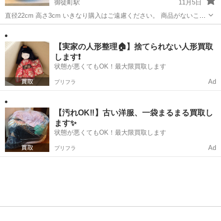
御徒町駅
11月5日
直径22cm 高さ3cm いきなり購入はご遠慮ください。 商品がないこと
がございます。 プロではないので保存状態や品質保証はできません。
東京
台東区
御徒町駅
その他
菓子
よろしくお願い致します。
【実家の人形整理🏠】捨てられない人形買取
します❗️
状態が悪くてもOK！最大限買取します
Ad
プリフラ
【汚れOK‼️】古い洋服、一袋まるまる買取し
ます✨
状態が悪くてもOK！最大限買取します
Ad
プリフラ