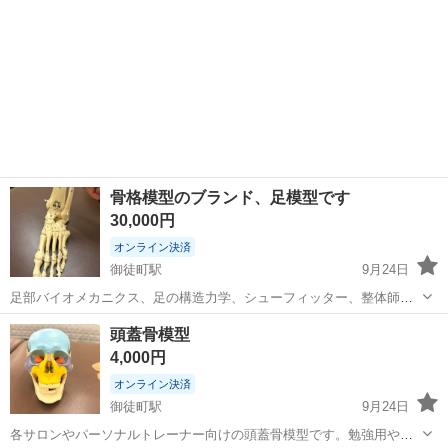
骨格模型のブランド、足模型です
30,000円
オンライン決済
御徒町駅
9月24日
足部バイオメカニクス、足の構造力学、シューフィッター、整体師、
パーソナルトレーナー、ヨガ教室など各種先生の勉強用、クライアン
東京
台東区
御徒町駅
その他
模型
頭蓋骨模型
ト指導用に使えます。この骨格模型はすべての関節がとても良い可動
4,000円
性を有しているので、説明するときに足の...
オンライン決済
御徒町駅
9月24日
各サロンやパーソナルトレーナー向けの頭蓋骨模型です。勉強用や研