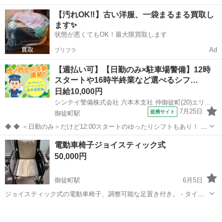
み） 3Eの他、2Eと5Eもございます。 品薄商品ですので、事前にお問
東京
台東区
御徒町駅
その他
商品
【汚れOK‼️】古い洋服、一袋まるまる買取し
い合わせください。
ます✨
状態が悪くてもOK！最大限買取します
Ad
プリフラ
【週払い可】【日勤のみ×駐車場警備】12時
スタートや16時半終業など選べるシフ…
日給10,000円
シンテイ警備株式会社 六本木支社 仲御徒町(20)エリア/A3203200117
7月25日
提携サイト
御徒町駅
◆ ◆ ＜日勤のみ＞だけど12:00スタートのゆったりシフトもあり！ 4
パターンのシフトがあるから ライフスタイルに合わせて働ける♪ 虎ノ
東京
台東区
御徒町駅
警備員
電動車椅子ジョイスティック式
門ヒルズ駅直結だから 雨でも濡れずに通勤できますよ！ ＼未経験スタ
50,000円
ートでも大歓迎...
御徒町駅
6月5日
ジョイスティック式の電動車椅子、調整可能な足置き付き。 - タイプ:
電動車椅子 - 色: 黒/ベージュ - コントロールパネル: ジョイスティック
東京
台東区
御徒町駅
その他
式 - 安全ベルト: あり - 足置き: 調整可能 ◆一年前に...