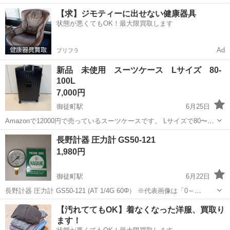
東京
台東区
御徒町駅
その他
【求】ジモティーに出せない健康器具
状態が悪くてもOK！最大限買取します
Ad
プリフラ
新品 未使用 スーツケース Lサイズ 80-
100L
7,000円
御徒町駅
6月25日
Amazonで12000円で売っているスーツケースです。 Lサイズで80〜
100Lです。 カラーはグレーです。 少しブルーグレーのように見えま
東京
台東区
御徒町駅
その他
長野計器 圧力計 GS50-121
す。 USBポートや、ドリンクホルダーなど付いていて便利です。
1,980円
御徒町駅
6月22日
長野計器 圧力計 GS50-121 (AT 1/4G 60Φ） ※代表画像は「0～
1MPa」です。 0～0.6MPa 0～1MPa 0～1.6MPa 0～2.5MPa 単価：
東京
台東区
御徒町駅
その他
【汚れててもOK】着なくなった洋服、買取り
1,980円(税込) ...
ます！