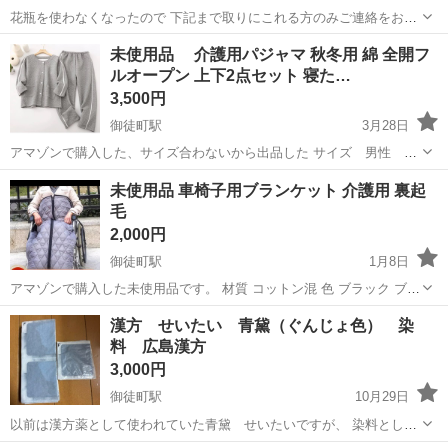
花瓶を使わなくなったので 下記まで取りにこれる方のみご連絡をお願
いいたします！ NPC24H上野御徒町第４パーキング 東京都台東区台東
東京
台東区
御徒町駅
その他
100均
未使用品 介護用パジャマ 秋冬用 綿 全開フ
２丁目２３ 平日だと20時以降 土日は要相談で午前中もしくは夜 よろ
ルオープン 上下2点セット 寝た…
しくお願いいたします。
3,500円
御徒町駅
3月28日
アマゾンで購入した、サイズ合わないから出品した サイズ 男性 S
身長 165cm 体重 50kg以下 女性は155cmー165cm 体重 55kg
東京
台東区
御徒町駅
その他
パジャマ
未使用品 車椅子用ブランケット 介護用 裏起
以上も使う事は可能 素材：綿 肌心地いい：柔らかいスムース生地、肌
毛
触...
2,000円
御徒町駅
1月8日
アマゾンで購入した未使用品です。 材質 コットン混 色 ブラック ブラ
ンド ノーブランド品 特徴 防寒, 保温, ポータブル, スキンフレンドリ
東京
台東区
御徒町駅
その他
車椅子
漢方 せいたい 青黛（ぐんじょ色） 染
ー, リバーシブル スタイル シンプル 対象年齢 大人 厚手のキルトや起
料 広島漢方
毛素材...
3,000円
御徒町駅
10月29日
以前は漢方薬として使われていた青黛 せいたいですが、 染料として
の役割もあります。 ケミカルなものを使用したくない方におすすめで