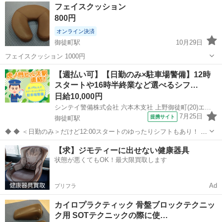
東京
台東区
御徒町駅
その他
飲料
フェイスクッション
す。49袋 （漢方薬として飲料はできません） #ヒロシマカンポウ
800円
オンライン決済
御徒町駅
10月29日
フェイスクッション 1000円
東京
千代田区
御徒町駅
その他
【週払い可】【日勤のみ×駐車場警備】12時
スタートや16時半終業など選べるシフ…
日給10,000円
シンテイ警備株式会社 六本木支社 上野御徒町(20)エリア/A3203200117
7月25日
提携サイト
御徒町駅
◆ ◆ ＜日勤のみ＞だけど12:00スタートのゆったりシフトもあり！ 4
パターンのシフトがあるから ライフスタイルに合わせて働ける♪ 虎ノ
東京
台東区
御徒町駅
警備員
【求】ジモティーに出せない健康器具
門ヒルズ駅直結だから 雨でも濡れずに通勤できますよ！ ＼未経験スタ
状態が悪くてもOK！最大限買取します
ートでも大歓迎...
Ad
プリフラ
カイロプラクティック 骨盤ブロックテクニッ
ク用 SOTテクニックの際に使…