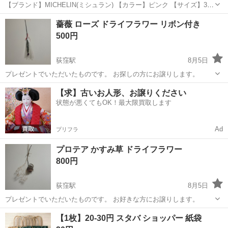
【ブランド】MICHELIN(ミシュラン) 【カラー】ピンク 【サイズ】30L
【参考価格】15,700円 内側の生地がとてもかわいいミシュランのスー
東京
杉並区
荻窪駅
その他
MICHELIN
薔薇 ローズ ドライフラワー リボン付き
ツケースです。TSAロック搭載のフレームタイプです。 フランスに本
500円
拠...
荻窪駅
8月5日
プレゼントでいただいたものです。 お探しの方にお譲りします。
東京
杉並区
荻窪駅
その他
ドライフラワー
【求】古いお人形、お譲りください
状態が悪くてもOK！最大限買取します
Ad
プリフラ
プロテア かすみ草 ドライフラワー
800円
荻窪駅
8月5日
プレゼントでいただいたものです。 お好きな方にお譲りします。
東京
杉並区
荻窪駅
その他
ドライフラワー
【1枚】20-30円 スタバ ショッパー 紙袋