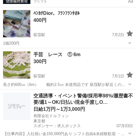
Ad
プリフラ
ﾊﾝｶﾁDior、ﾌﾗﾝﾌﾗﾝﾀｵﾙ
400円
荻窪駅
7月2日
1個200円
東京
杉並区
荻窪駅
その他
Dior
手芸 レース ① 6m
300円
荻窪駅
7月1日
長さ約600㎝（6m） 幅約2.5㎝ 未使用品です 荻窪駅か駅近くの自
宅にてお受け渡しお願いします。
東京
杉並区
荻窪駅
その他
レース
交通誘導・イベント警備/採用率98%/履歴書不
要/週1～OK/日払い現金手渡しO…
日給1万円～1万3,000円
有限会社ドルフィン
東京都
スポンサー：求人ボックス
07月03日
【仕事内容】入社祝い金150,000円あり シフト自由&未経験歓迎
・直