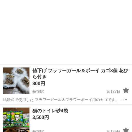
値下げ フラワーガール＆ボーイ カゴ3個 花び
ら付き
800円
荻窪駅
6月27日
結婚式で使用した フラワーガール＆フラワーボーイ用のカゴです。 普
通に買うと高くて、 やっといい感じのカゴを見つけて ふわふわなど装
東京
杉並区
荻窪駅
その他
ボーイ
猫のトイレ砂4袋
飾はリメイクしました。 １個だけリボンが着いてます！ まとめて引き
3,500円
取ってくださる方お願い...
荻窪駅
6月25日