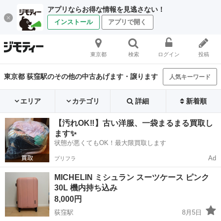
アプリならお得な情報を見逃さない！
インストール
アプリで開く
東京都
検索
ログイン
投稿
東京都 荻窪駅のその他の中古あげます・譲ります
人気キーワード
エリア
カテゴリ
詳細
新着順
【汚れOK‼️】古い洋服、一袋まるまる買取し
ます✨
状態が悪くてもOK！最大限買取します
Ad
プリフラ
MICHELIN ミシュラン スーツケース ピンク
30L 機内持ち込み
8,000円
荻窪駅
8月5日