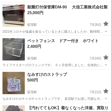
殺菌灯付保管庫DM-90 大信工業株式会社製
25,000円
荻窪駅
7月26日
2021年コロナが猛威を振るっているときに購入しましたが、数時間し
か使ってないと思います。経年による表面的な汚れはありますが、動
東京
杉並区
荻窪駅
その他
ペットフェンス ドアー付き ホワイト
作には問題ありません。中古品なのでノークーレーム・ノーリターン
2,400円
でお願いします。現地にて動作確認後...
荻窪駅
7月24日
ライフマスターズのフェンスです。 ６ヶ月使用しました。全体的に清
掃済みです。一部塗装がハゲてしまった部分を類似色で塗装してから
東京
杉並区
荻窪駅
その他
フェンス
なみすけのストラップ
出品しました。 類似色とは、写真をごらんください。扉のユニット部
500円
分が解りやすく白色ですが若干差...
荻窪駅
7月21日
なみすけのガチャガチャストラップです。 荻窪駅でお渡し可能な方、
コメントお願いします。
東京
杉並区
荻窪駅
その他
ストラップ
【汚れててもOK】着なくなった洋服、買取り