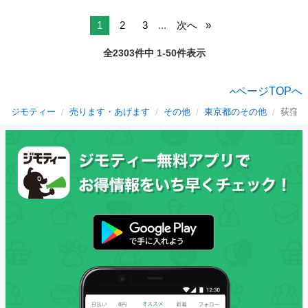
1
2
3
...
次へ
全2303件中 1-50件表示
ページTOPへ
ジモティー
売ります・あげます
その他
東京都のその他
荻窪駅