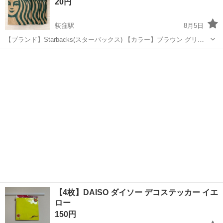
20円
荻窪駅
8月5日
【ブランド】Starbacks(スターバックス) 【カラー】ブラウン グリー
ン 【サイズ】FREE 【参考価格】非売品 シールや破れあり→1枚20円
東京
杉並区
荻窪駅
その他
スタバ
目立った汚れなし→1枚30円
【4枚】DAISO ダイソー デコステッカー イエ
ロー
150円