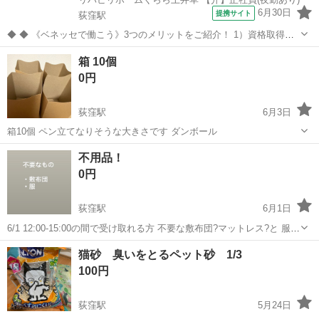
6月30日
提携サイト
荻窪駅
◆ ◆ 《ベネッセで働こう》3つのメリットをご紹介！ 1）資格取得支
援制度＆受験・研修費の実費負担あり！(規定あり) 2）着実にキャリア
東京
杉並区
荻窪駅
介護
箱 10個
を磨けるでステップアップフィールドが充実！ 3）他社講座も受講
0円
OK！ 《入社後サポ...
荻窪駅
6月3日
箱10個 ペン立てなりそうな大きさです ダンボール
東京
杉並区
荻窪駅
その他
不用品！
0円
荻窪駅
6月1日
6/1 12:00-15:00の間で受け取れる方 不要な敷布団?マットレス?と 服サ
イズバラバラ
東京
杉並区
荻窪駅
その他
敷布団
猫砂 臭いをとるペット砂 1/3
100円
荻窪駅
5月24日