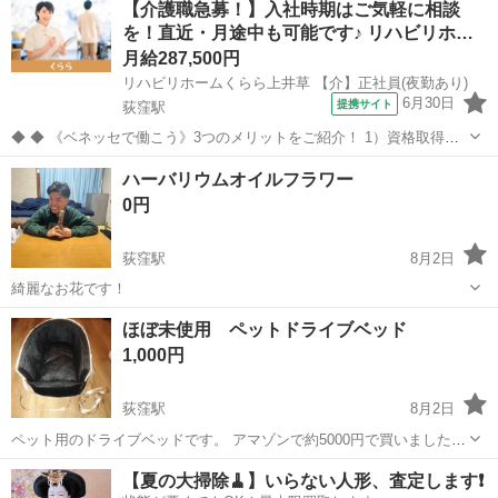
【介護職急募！】入社時期はご気軽に相談
付かないようにしっかり固定できます。 半年程使用しました。 他のハ
を！直近・月途中も可能です♪ リハビリホ…
ン...
月給287,500円
リハビリホームくらら上井草 【介】正社員(夜勤あり)
6月30日
提携サイト
荻窪駅
◆ ◆ 《ベネッセで働こう》3つのメリットをご紹介！ 1）資格取得支
援制度＆受験・研修費の実費負担あり！(規定あり) 2）着実にキャリア
東京
杉並区
荻窪駅
介護
ハーバリウムオイルフラワー
を磨けるでステップアップフィールドが充実！ 3）他社講座も受講
0円
OK！ 《入社後サポ...
荻窪駅
8月2日
綺麗なお花です！
東京
杉並区
荻窪駅
その他
ほぼ未使用 ペットドライブベッド
1,000円
荻窪駅
8月2日
ペット用のドライブベッドです。 アマゾンで約5000円で買いました
が、ペットがなかなか慣れてくれずほぼ未使用の状態です。 使ってい
東京
杉並区
荻窪駅
その他
【夏の大掃除🧹】いらない人形、査定します❗️
ただける方お願い致します。 引き取り限定です。 やり取りの途中でも