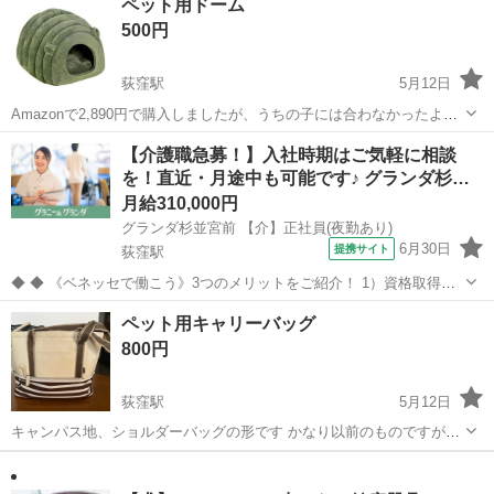
ペット用ドーム
お願いいたします
500円
荻窪駅
5月12日
Amazonで2,890円で購入しましたが、うちの子には合わなかったよう
で、1〜2回しか入ってくれず、早々に撤去しました 洗って、できるだ
東京
杉並区
荻窪駅
その他
Amazon
【介護職急募！】入社時期はご気軽に相談
け綺麗にしてありますが、毛は完全には取りきれてないかもしれませ
を！直近・月途中も可能です♪ グランダ杉…
ん 投稿のペット用品３...
月給310,000円
グランダ杉並宮前 【介】正社員(夜勤あり)
6月30日
提携サイト
荻窪駅
◆ ◆ 《ベネッセで働こう》3つのメリットをご紹介！ 1）資格取得支
援制度＆受験・研修費の実費負担あり！(規定あり) 2）着実にキャリア
東京
杉並区
荻窪駅
介護
ペット用キャリーバッグ
を磨けるでステップアップフィールドが充実！ 3）他社講座も受講
800円
OK！ 《入社後サポ...
荻窪駅
5月12日
キャンパス地、ショルダーバッグの形です かなり以前のものですが、
傷も汚れも少なく、状態は良いです ✴️内側に汚れをみつけたので、写
東京
杉並区
荻窪駅
その他
キャリーバッグ
真を追加しました 目立つ汚れはこの１ヶ所だけです 作りもしっかりし