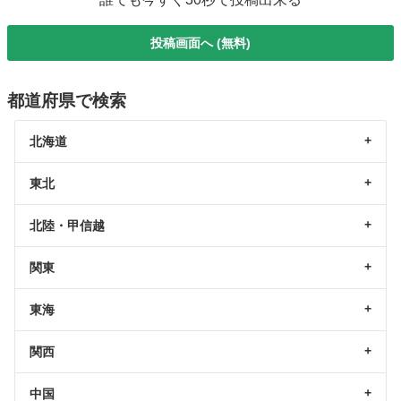
投稿画面へ (無料)
都道府県で検索
北海道
東北
北陸・甲信越
関東
東海
関西
中国