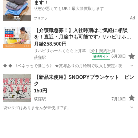
ます！
状態が悪くてもOK！最大限買取します
Ad
プリフラ
【介護職急募！】入社時期はご気軽に相談
を！直近・月途中も可能です♪ リハビリホ…
月給258,500円
リハビリホームくらら上井草 【介】契約社員
6月30日
提携サイト
荻窪駅
◆ ◆ 《ベネッセで働こう》 ★賞与ありの月給制で収入も安定♪ 夜勤
がない勤務でも月給制のため、 毎月安定した収入を確保でき、計画的
東京
杉並区
荻窪駅
介護
【新品未使用】SNOOPYブランケット ピン
に生活を送ることができます。 ★正社員並みの充実した福利厚生 契約
ク
社員の場合でも、正...
150円
荻窪駅
7月19日
袋やタグはありませんが未使用です。
東京
杉並区
荻窪駅
その他
ブランケット