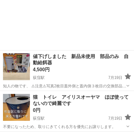
値下げしました 新品未使用 部品のみ 自
動給餌器
4,500円
荻窪駅
7月19日
知人の物です、 ⚠️注意⚠️写真2枚目蓋外側と蓋内側３枚目の交換部品の
みです。 ⚠️写真１枚目4枚目5枚目は参考です。 中古本体動作確認済み
東京
杉並区
荻窪駅
その他
部品
猫 トイレ アイリスオーヤマ ほぼ使って
は、別投稿4980円で出ています。 地下鉄丸の内線のこちらの指定駅
ないので綺麗です
か、 日にち...
0円
荻窪駅
7月19日
不要になったため、取りにきてくれる方を優先にお譲りします。