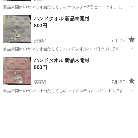
新品未開封のサンリオ当たりくじキーホルダー3個セットです。 お目
当ての物ではなかったたため出品いたします。 単品･他のものとおま
東京
杉並区
荻窪駅
その他
キーホルダー
ハンドタオル 新品未開封
とめでのお取引も承りますのでお気軽にご連絡ください。 平日19:00
800円
以降か休日に新宿から荻窪駅で...
荻窪駅
7月12日
新品未開封のサンリオ当たりくじハンドタオルバッドばつ丸です。 お
目当ての物ではなかったたため出品いたします。 平日19:00以降か休
東京
杉並区
荻窪駅
その他
ハンドタオル
ハンドタオル 新品未開封
日に新宿から荻窪駅でお取引できる方でお願いいたします。
800円
荻窪駅
7月12日
新品未開封のサンリオ当たりくじのマイメロディハンドタオルです。
お目当ての物ではなかったたため出品いたします。 平日19:00以降か
東京
杉並区
荻窪駅
その他
ハンドタオル
休日に新宿から荻窪駅でお取引できる方でお願いいたします。