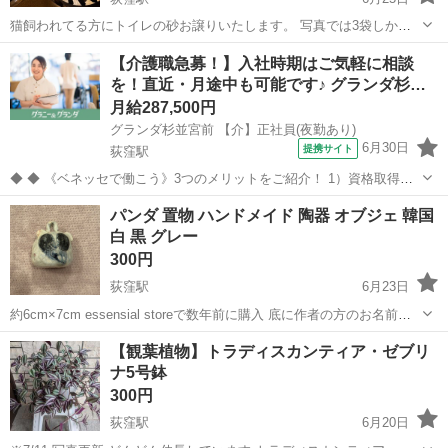
猫飼われてる方にトイレの砂お譲りいたします。 写真では3袋しか写
っていませんが、1番右のデオサンドは2袋あり、計4袋でお売りいたし
東京
杉並区
荻窪駅
その他
トイレ
【介護職急募！】入社時期はご気軽に相談
ます。
を！直近・月途中も可能です♪ グランダ杉…
月給287,500円
グランダ杉並宮前 【介】正社員(夜勤あり)
6月30日
提携サイト
荻窪駅
◆ ◆ 《ベネッセで働こう》3つのメリットをご紹介！ 1）資格取得支
援制度＆受験・研修費の実費負担あり！(規定あり) 2）着実にキャリア
東京
杉並区
荻窪駅
介護
パンダ 置物 ハンドメイド 陶器 オブジェ 韓国
を磨けるでステップアップフィールドが充実！ 3）他社講座も受講
白 黒 グレー
OK！ 《入社後サポ...
300円
荻窪駅
6月23日
約6cm×7cm essensial storeで数年前に購入 底に作者の方のお名前ら
しきものがあります 受け渡し場所： 荻窪駅/高円寺駅/日大二校 ※要相
東京
杉並区
荻窪駅
その他
パンダ
【観葉植物】トラディスカンティア・ゼブリ
談
ナ5号鉢
300円
荻窪駅
6月20日