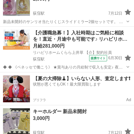
荻窪駅
7月12日
新品未開封のサンリオ当たりくじスライドミラー2個セットです。 お
目当ての物ではなかったたため出品いたします。 単品･他のものとお
東京
杉並区
荻窪駅
その他
スライド
【介護職急募！】入社時期はご気軽に相談
まとめでのお取引も承りますのでお気軽にご連絡ください。 平日
を！直近・月途中も可能です♪ リハビリホ…
19:00以降か休日に新宿から荻窪駅...
月給281,000円
リハビリホームくらら上井草 【介】契約社員
6月30日
提携サイト
荻窪駅
◆ ◆ 《ベネッセで働こう》 ★賞与ありの月給制で収入も安定♪ 夜勤
がない勤務でも月給制のため、 毎月安定した収入を確保でき、計画的
東京
杉並区
荻窪駅
介護
【夏の大掃除🧹】いらない人形、査定します❗️
に生活を送ることができます。 ★正社員並みの充実した福利厚生 契約
状態が悪くてもOK！最大限買取します
社員の場合でも、正...
Ad
プリフラ
キーホルダー 新品未開封
3,000円
荻窪駅
7月12日