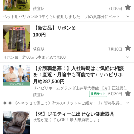
荻窪駅
7月10日
ペット用バリカン🐶 1年くらい使用しました。 刃の奥部分にペットの
毛が残っています。 ご了解いただける方に。
東京
杉並区
荻窪駅
その他
バリカン
【新古品】リボン🎀
100円
荻窪駅
7月10日
リボン🎀 約80㎝ 5本まとめて¥100
東京
杉並区
荻窪駅
その他
新古品
【介護職急募！】入社時期はご気軽に相談
を！直近・月途中も可能です♪ リハビリホ…
月給287,500円
リハビリホームグランダ上井草弐番館 【介】正社員(夜勤あり)
6月30日
提携サイト
荻窪駅
◆ ◆ 《ベネッセで働こう》3つのメリットをご紹介！ 1）資格取得支
援制度＆受験・研修費の実費負担あり！(規定あり) 2）着実にキャリア
東京
杉並区
荻窪駅
介護
【求】ジモティーに出せない健康器具
を磨けるでステップアップフィールドが充実！ 3）他社講座も受講
状態が悪くてもOK！最大限買取します
OK！ 《入社後サポ...