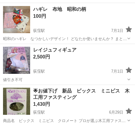
行直帰OK ・一部車・自転車・バイク通勤OK ・週1～OK ・日払い・
アルバイト・パート
ハギレ 布地 昭和の柄
週払いOK、現金手渡しも可能です! <仕事内容> 建築・土木工事現場
100円
で...
荻窪駅
7月1日
昭和のハギレ なつかしいデザイン！ どなたか使いませんか？ まとめ
て¥100
東京
杉並区
荻窪駅
その他
布地
レイジュフィギュア
2,500円
荻窪駅
7月1日
値引き不可
東京
杉並区
荻窪駅
その他
🌟お値下げ 新品 ビックス ミニビス 木
工用ファスティング
1,430円
荻窪駅
6月29日
商品名 ビックス ミニビス クロメート プロが選ぶ木工用ファステ
ィング 新品 MN-16 780本 2.1×1.6 20箱あり MN-20 720本 2.1×20
東京
杉並区
荻窪駅
その他
ファスティング
16箱あり MN-25 600本 2.1×25 ...