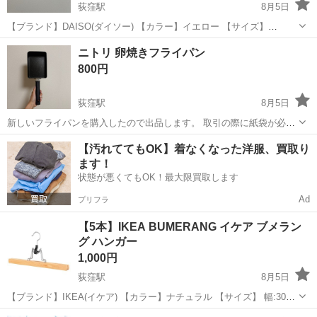
荻窪駅
8月5日
【ブランド】DAISO(ダイソー) 【カラー】イエロー 【サイズ】
29.5×29.5cm 【参考価格】220円
東京
杉並区
荻窪駅
その他
DAISO
ニトリ 卵焼きフライパン
800円
荻窪駅
8月5日
新しいフライパンを購入したので出品します。 取引の際に紙袋が必要
な方は＋10円でご用意します。
東京
杉並区
荻窪駅
その他
フライパン
【汚れててもOK】着なくなった洋服、買取り
ます！
状態が悪くてもOK！最大限買取します
Ad
プリフラ
【5本】IKEA BUMERANG イケア ブメラン
グ ハンガー
1,000円
荻窪駅
8月5日
【ブランド】IKEA(イケア) 【カラー】ナチュラル 【サイズ】 幅:30
cm 高さ:15 cm 【参考価格】500円 フェルトの裏地付き。ズボンを傷
東京
杉並区
荻窪駅
その他
ikea