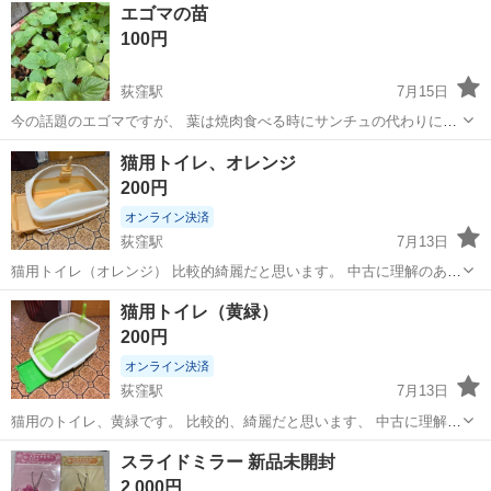
東京
杉並区
荻窪駅
その他
アイリスオーヤマ
エゴマの苗
100円
荻窪駅
7月15日
今の話題のエゴマですが、 葉は焼肉食べる時にサンチュの代わりに使
えます。 育ちやすいですが、 スーパーであんまり売ってないです。
東京
杉並区
荻窪駅
その他
付近
猫用トイレ、オレンジ
サラダにもキムチにもどうぞ。 もし良かったら、 ぜひ育ててみてくだ
200円
さいね。 一株100円です...
オンライン決済
荻窪駅
7月13日
猫用トイレ（オレンジ） 比較的綺麗だと思います。 中古に理解のある
方よろしくお願い致します。
東京
杉並区
荻窪駅
その他
オレンジ
猫用トイレ（黄緑）
200円
オンライン決済
荻窪駅
7月13日
猫用のトイレ、黄緑です。 比較的、綺麗だと思います、 中古に理解の
ある方、よろしくお願い致します。
東京
杉並区
荻窪駅
その他
スライドミラー 新品未開封
2,000円