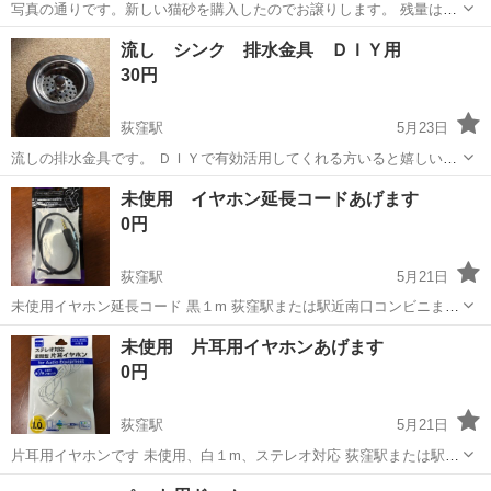
写真の通りです。新しい猫砂を購入したのでお譲りします。 残量は1
／3はあるかと思います。 自宅付近での非対面取引になります！
東京
杉並区
荻窪駅
その他
臭い
流し シンク 排水金具 ＤＩＹ用
30円
荻窪駅
5月23日
流しの排水金具です。 ＤＩＹで有効活用してくれる方いると嬉しいで
す。 サイズ： 直径 １０㎝、 高 ４．５㎝ 受渡しは杉並区のコ
東京
杉並区
荻窪駅
その他
DIY
未使用 イヤホン延長コードあげます
ンビニ駐車場を考えています。
0円
荻窪駅
5月21日
未使用イヤホン延長コード 黒１m 荻窪駅または駅近南口コンビニまで
いらしていただける方でお願いいたします NC,NRでお願いいたします
東京
杉並区
荻窪駅
その他
延長コード
未使用 片耳用イヤホンあげます
0円
荻窪駅
5月21日
片耳用イヤホンです 未使用、白１m、ステレオ対応 荻窪駅または駅近
南口コンビニまでいらしていただける方でお願いいたします NC,NRで
東京
杉並区
荻窪駅
その他
イヤホン