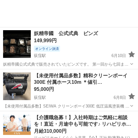
す。 7月上旬に引っ越すため、6月中にとりに来られる方限定になりま
す。
妖精帝國 公式式典 ピンズ
149,999円
オンライン決済
荻窪駅
6月10日
妖精帝國公式式典で販売されていたピンズです。 第一回から七回まで
の全てが未使用で揃っています
東京
杉並区
荻窪駅
その他
【未使用付属品多数】精和クリーンボーイ
300E 付属ホース10m ＊値引…
95,000円
荻窪駅
6月8日
【未使用付属品多数】SEIWA クリーンボーイ300E 低圧温風塗装機 動
作確認済み SEIWA（精和産業）クリーンボーイ300Eの出品です。購
東京
杉並区
荻窪駅
その他
塗装機
【介護職急募！】入社時期はご気軽に相談
入時にホースは標準セットの5mではなく10mを買ったので、広い範囲
を！直近・月途中も可能です♪ リハビリホ…
を持ち歩くこ...
月給310,000円
リハビリホームくらら上井草 【介】正社員(夜勤あり)