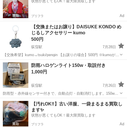
状態が悪くてもOK！最大限買取します
早期にお引き取りに来れる方...
Ad
プリフラ
【交換またはお譲り】DAISUKE KONDO め
じるしアクセサリー kumo
500円
荻窪駅
7月28日
【交換希望】kumo→tsuki/pengin 【お譲りの場合】500円 ※kumoが被
ってしまいまだ出ていないものと交換or お譲りする方を探しておりま
東京
杉並区
荻窪駅
その他
防雨ハロゲンライト150w・取説付き
す。 【ブランド】DAISUKE KONDO(ダイスケコンドウ) ...
1,000円
荻窪駅
7月26日
防雨型・赤外線センサー付きで、自動点灯・自動消灯します。150wな
ので明るいです。点灯時間を設定できるので節電にも役立ちます。 外
東京
杉並区
荻窪駅
その他
【汚れOK‼️】古い洋服、一袋まるまる買取し
箱は古いですが、動作確認で使っただけで、新品同様です。取説付
ます✨
き。 現地にて動作確認後手渡しを...
状態が悪くてもOK！最大限買取します
Ad
プリフラ