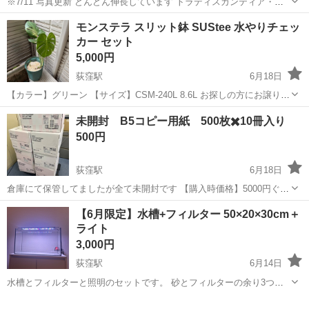
※7/11 写真更新 どんどん伸長しています トラディスカンティア・ゼ
ブリナの5号鉢です キラキラするシルバーラインが魅力で、葉裏の赤
東京
杉並区
荻窪駅
その他
モンステラ スリット鉢 SUStee 水やりチェッ
紫色は光に透けるとより鮮やかになります 栽培も簡単でこれからもど
カー セット
んどん伸びて垂れ下が...
5,000円
荻窪駅
6月18日
【カラー】グリーン 【サイズ】CSM-240L 8.6L お探しの方にお譲りし
ます。
東京
杉並区
荻窪駅
その他
未開封 B5コピー用紙 500枚✖️10冊入り
500円
荻窪駅
6月18日
倉庫にて保管してましたが全て未開封です 【購入時価格】5000円ぐら
い 【メーカー•サイズ•箱数】 アスクル カラーコピー用紙 B5ピンク
東京
杉並区
荻窪駅
その他
【6月限定】水槽+フィルター 50×20×30cm＋
500枚✖️10冊入りが7箱 スマートバリュー マルチコピーペーパ...
ライト
3,000円
荻窪駅
6月14日
水槽とフィルターと照明のセットです。 砂とフィルターの余り3つも
プレゼントいたします。 荻窪駅付近までとりにきてくださる方限定で
東京
杉並区
荻窪駅
その他