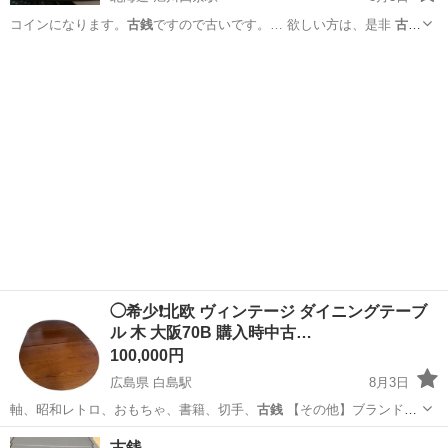
コインになります。
古銭
ですので古いです。… 欲しい方は、是非
古銭
コレクターさん必見…
北海道
旭川市
旭川四条駅
その他
古銭
◯希少❗️北欧 ヴィンテージ ダイニングテーブ
ル 木 大阪70B 購入時中古…
100,000円
広島県 白島駅
8月3日
軸、昭和レトロ、おもちゃ、書籍、切手、
古銭
【その他】ブランド家
具、電動自転車、…
広島
広島市
白島駅
テーブル
ヴィンテージ
古銭