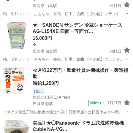
広島県 白島駅
8月1日
軸、昭和レトロ、おもちゃ、書籍、切手、
古銭
【その他】ブランド家
具、電動自転車…
広島
広島市
白島駅
その他
クークル
★・SANDEN サンデン 冷蔵ショーケース
AG-L154XE 四面・五面ガ…
16,000円
広島県 白島駅
8月1日
軸、昭和レトロ、おもちゃ、書籍、切手、
古銭
【その他】ブランド家
具、電動自転車…
広島
広島市
白島駅
キッチン家電
≪月収22万円・派遣社員≫機械操作・製造補
助
時給1,250円
日払い
株式会社BREXA Next
7月21日
提携サイト
茨城県 静駅
コネクタ製造工場の検査や測定作業！日勤専属＆土日祝休み＆年間休
日128日★クリーンルーム内作業★マイカー通勤OK＆無料駐車場あり
茨城
常陸大宮市
静駅
その他
美品‼️ ★◯Panasonic ドラム式洗濯乾燥機
★就業先食堂利用可！日払い制度あり！《茨城県常陸大宮市》 人気の
Cuble NA-VG…
工場のお仕事 ◇コネクタ製造工...