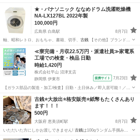
★・パナソニック ななめドラム洗濯乾燥機
NA-LX127BL 2022年製
100,000円
広島県 白島駅
8月7日
軸、昭和レトロ、おもちゃ、書籍、切手、
古銭
【その他】ブランド家
具、電動自転車、…
広島
広島市
白島駅
生活家電
≪寮完備・月収22.5万円・派遣社員≫家電系
工場での検査・検品 日勤
時給1,420円
株式会社平山 沼津支店
7月23日
提携サイト
静岡県 伊東市
【ガラス部品の製造・加工/検査】日勤・土日休み／即入居可能！／伊
豆でのんびりライフ♪ ガラス部品の製造・加工/検査 【株式会社平山で
静岡
伊東市
その他
古銭⭐️大放出⭐️格安販売⭐️紙幣もたくさんあり
の正社員採用（無期雇用派遣）となります】 「2人で同じ職場で働き
ます！！！
たい」 「仕事も休みも一...
500円
大阪府 恵美須町駅
8月7日
いただいた方にしかお渡しできません!
古銭
は100gランダム手掴みで
提示価格です…
大阪
大阪市
恵美須町駅
その他
古銭