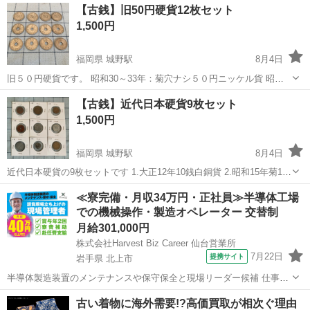
茨城
水戸市
赤塚駅
小物
ステラマッカートニー
【古銭】旧50円硬貨12枚セット
1,500円
福岡県 城野駅
8月4日
旧５０円硬貨です。 昭和30～33年：菊穴ナシ５０円ニッケル貨 昭和
34～41年：菊５０円ニッケル貨 ※商品をご覧頂き、有難うございます
福岡
北九州市
城野駅
その他
古銭
【古銭】近代日本硬貨9枚セット
※お時間があるお方は、プロフィールもご覧下さい ※最近、アポまで
1,500円
かなりの時間を要...
福岡県 城野駅
8月4日
近代日本硬貨の9枚セットです 1.大正12年10銭白銅貨 2.昭和15年菊10
銭アルミ貨 3.昭和16年菊10銭アルミ貨 4.昭和16年富士1銭アルミ貨
福岡
北九州市
城野駅
その他
硬貨
≪寮完備・月収34万円・正社員≫半導体工場
若干、変形しています 5.昭和20年稲10銭アルミ貨 6.昭和21年...
での機械操作・製造オペレーター 交替制
月給301,000円
株式会社Harvest Biz Career 仙台営業所
7月22日
提携サイト
岩手県 北上市
半導体製造装置のメンテナンスや保守保全と現場リーダー候補 仕事内
容 ＼フラッシュメモリの製造を行う工場で半導体製造装置の保守・点
岩手
北上市
その他
古い着物に海外需要!?高価買取が相次ぐ理由
検のお仕事／ 【主な業務】 フラッシュメモリなどに使用される「半導