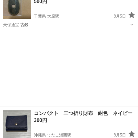
500円
しながら、ドライバ...
千葉県 大原駅
8月5日
天保通宝
古銭
千葉
いすみ市
大原駅
その他
コンパクト 三つ折り財布 紺色 ネイビー
300円
沖縄県 てだこ浦西駅
8月5日