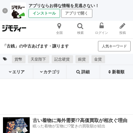
アプリならお得な情報を見逃さない！
インストール
アプリで開く
全国
検索
ログイン
投稿
「古銭」の中古あげます・譲ります
人気キーワード
貨幣
天皇陛下
記念硬貨
銀貨
金貨
エリア
カテゴリ
詳細
新着順
古い着物に海外需要!?高価買取が相次ぐ理由
眠った着物が宝物に!?驚きの買取額が続出