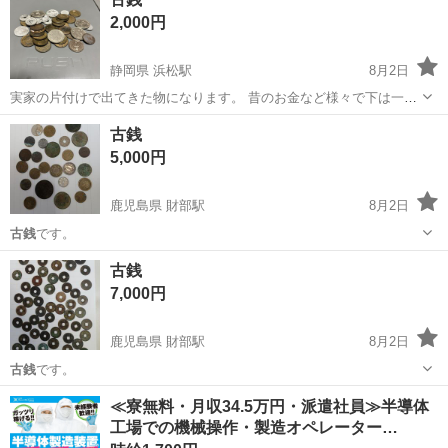
2,000円
静岡県 浜松駅
8月2日
実家の片付けで出てきた物になります。 昔のお金など様々で下は一銭
から上は50円まであります。
静岡
浜松市
浜松駅
その他
古銭
5,000円
鹿児島県 財部駅
8月2日
古銭
です。
鹿児島
曽於市
財部駅
その他
古銭
古銭
7,000円
鹿児島県 財部駅
8月2日
古銭
です。
鹿児島
曽於市
財部駅
その他
古銭
≪寮無料・月収34.5万円・派遣社員≫半導体
工場での機械操作・製造オペレーター…