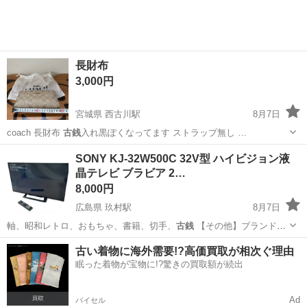
長財布
3,000円
宮城県 西古川駅
8月7日
coach 長財布
古銭
入れ黒ぽくなってます ストラップ無し …
宮城
大崎市
西古川駅
小物
SONY KJ-32W500C 32V型 ハイビジョン液
晶テレビ ブラビア 2…
8,000円
広島県 玖村駅
8月7日
軸、昭和レトロ、おもちゃ、書籍、切手、
古銭
【その他】ブランド家
具、電動自転車、…
広島
広島市
玖村駅
テレビ
古い着物に海外需要!?高価買取が相次ぐ理由
眠った着物が宝物に!?驚きの買取額が続出
Ad
バイセル