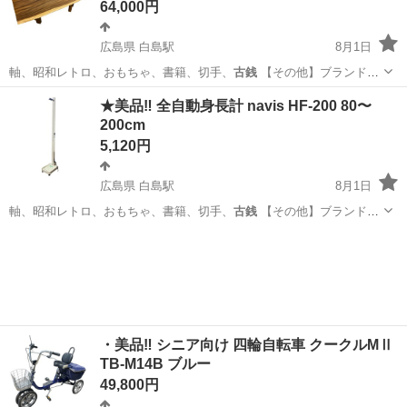
64,000円
広島県 白島駅
8月1日
軸、昭和レトロ、おもちゃ、書籍、切手、
古銭
【その他】ブランド家
具、電動自転車…
広島
広島市
白島駅
テーブル
無垢材
★美品‼️ 全自動身長計 navis HF-200 80〜
200cm
5,120円
広島県 白島駅
8月1日
軸、昭和レトロ、おもちゃ、書籍、切手、
古銭
【その他】ブランド家
具、電動自転車…
広島
広島市
白島駅
美容家電
・美品‼️ シニア向け 四輪自転車 クークルMⅡ
TB-M14B ブルー
49,800円