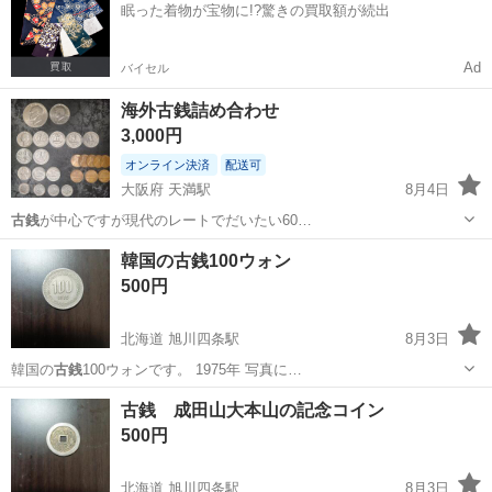
眠った着物が宝物に!?驚きの買取額が続出
体」。 その半導体を...
Ad
バイセル
海外古銭詰め合わせ
3,000円
オンライン決済
配送可
大阪府 天満駅
8月4日
古銭
が中心ですが現代のレートでだいたい60…
大阪
大阪市
天満駅
その他
韓国の古銭100ウォン
500円
北海道 旭川四条駅
8月3日
韓国の
古銭
100ウォンです。 1975年 写真に…
北海道
旭川市
旭川四条駅
その他
古銭 成田山大本山の記念コイン
500円
北海道 旭川四条駅
8月3日