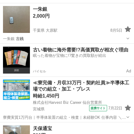
千葉
いすみ市
大原駅
その他
古銭
一朱銀
2,000円
千葉県 大原駅
8月5日
一朱銀
古銭
千葉
いすみ市
大原駅
その他
古い着物に海外需要!?高価買取が相次ぐ理由
眠った着物が宝物に!?驚きの買取額が続出
Ad
バイセル
≪寮完備・月収33万円・契約社員≫半導体工
場での組立・加工・プレス
時給1,450円
株式会社Harvest Biz Career 仙台営業所
7月22日
提携サイト
宮城県
寮費実質1万円台｜半導体装置の組立・検査｜未経験OK 仕事内容 ＼半
導体製造装置の組立・検査スタッフ／ 大手メーカー工場内で、半導体
宮城
その他
天保通宝
をつくるための装置を組み立てる仕事です。 タブレットや図面を確認