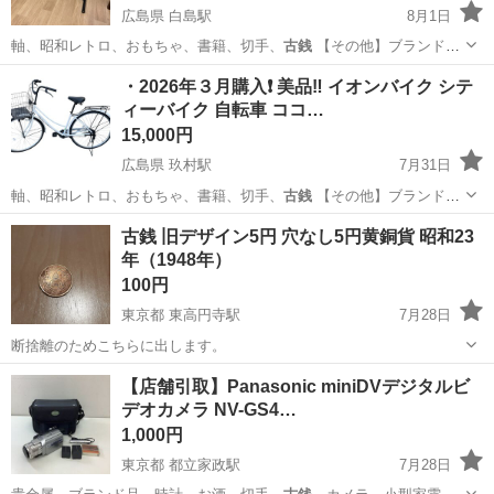
広島県 白島駅
8月1日
軸、昭和レトロ、おもちゃ、書籍、切手、
古銭
【その他】ブランド家
具、電動自転車…
広島
広島市
白島駅
テーブル
・2026年３月購入❗️ 美品‼️ イオンバイク シテ
ィーバイク 自転車 ココ…
15,000円
広島県 玖村駅
7月31日
軸、昭和レトロ、おもちゃ、書籍、切手、
古銭
【その他】ブランド家
具、電動自転車、…
広島
広島市
玖村駅
その他
シティー
古銭 旧デザイン5円 穴なし5円黄銅貨 昭和23
年（1948年）
100円
東京都 東高円寺駅
7月28日
断捨離のためこちらに出します。
東京
杉並区
東高円寺駅
その他
古銭
【店舗引取】Panasonic miniDVデジタルビ
デオカメラ NV-GS4…
1,000円
東京都 都立家政駅
7月28日