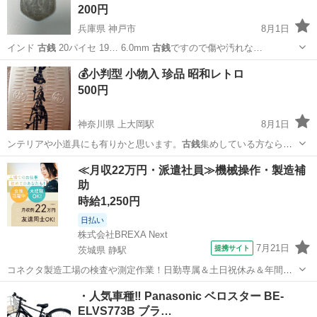
200円
兵庫県 神戸市
8月1日
インド
古銭
20パイセ 19… 6.0mm
古銭
ですので傷や汚れな…
兵庫
神戸市
その他
硬貨
💰️小判型 小物入 珍品 昭和レトロ
500円
神奈川県 上大岡駅
8月1日
ンテリアや小道具にも有りかと思います。
古銭
集めしている方なら分
かるかと思いますが…
神奈川
横浜市
上大岡駅
おもちゃ
小判
≪月収22万円・派遣社員≫機械操作・製造補
助
時給1,250円
日払い
株式会社BREXA Next
7月21日
提携サイト
茨城県 静駅
コネクタ製造工場の検査や測定作業！日勤専属＆土日祝休み＆年間休
日128日★クリーンルーム内作業★マイカー通勤OK＆無料駐車場あり
茨城
常陸大宮市
静駅
その他
・人気車種‼️ Panasonic ベロスター BE-
★就業先食堂利用可！日払い制度あり！《茨城県常陸大宮市》 人気の
ELVS773B ブラ…
工場のお仕事 ◇コネクタ製造工...