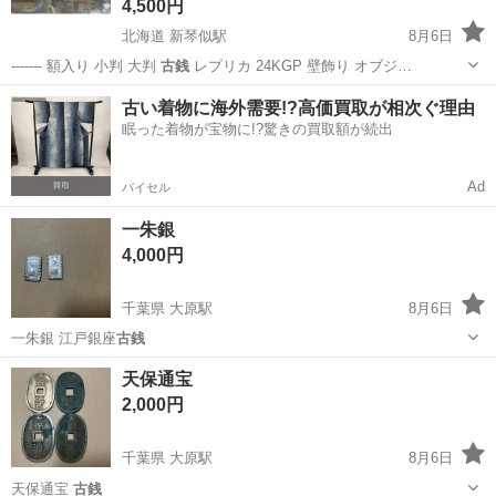
4,500円
北海道 新琴似駅
8月6日
------- 額入り 小判 大判
古銭
レプリカ 24KGP 壁飾り オブジ…
北海道
札幌市
新琴似駅
インテリア雑貨/小物
小判
古い着物に海外需要!?高価買取が相次ぐ理由
眠った着物が宝物に!?驚きの買取額が続出
Ad
バイセル
一朱銀
4,000円
千葉県 大原駅
8月6日
一朱銀 江戸銀座
古銭
千葉
いすみ市
大原駅
その他
天保通宝
2,000円
千葉県 大原駅
8月6日
天保通宝
古銭