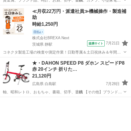
貴金属、ブランド品、時計、お酒、切手、
古銭
、カメラ、小型家電な
ど 【買取できな…
東京
中野区
都立家政駅
ビデオカメラ、ムービーカメラ
≪月収22万円・派遣社員≫機械操作・製造補
助
時給1,250円
日払い
株式会社BREXA Next
7月21日
提携サイト
茨城県 静駅
コネクタ製造工場の検査や測定作業！日勤専属＆土日祝休み＆年間休
日128日★クリーンルーム内作業★マイカー通勤OK＆無料駐車場あり
茨城
常陸大宮市
静駅
その他
★・DAHON SPEED P8 ダホン スピードP8
★就業先食堂利用可！日払い制度あり！《茨城県常陸大宮市》 人気の
赤 20インチ 折りた…
工場のお仕事 ◇コネクタ製造工...
21,120円
広島県 白島駅
7月28日
軸、昭和レトロ、おもちゃ、書籍、切手、
古銭
【その他】ブランド家
具、電動自転車…
広島
広島市
白島駅
折りたたみ自転車