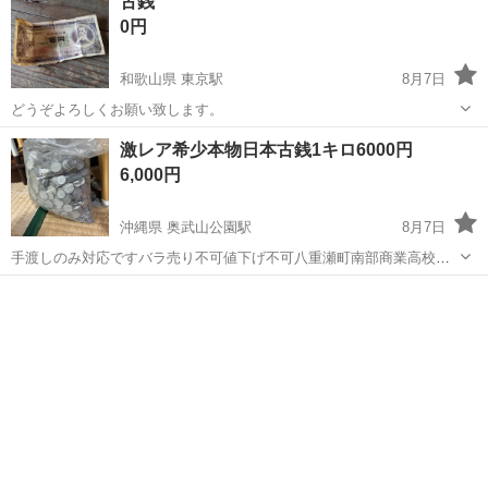
古銭
0円
和歌山県 東京駅
8月7日
どうぞよろしくお願い致します。
和歌山
橋本市
東京駅
その他
激レア希少本物日本古銭1キロ6000円
6,000円
沖縄県 奥武山公園駅
8月7日
手渡しのみ対応ですバラ売り不可値下げ不可八重瀬町南部商業高校前
か那覇バスターミナルで手渡し出来ますまとめ買い3キロ15000円です
沖縄
島尻郡
奥武山公園駅
その他
古銭