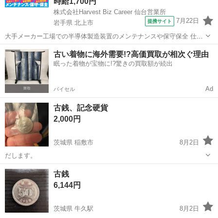
時給1,700円
株式会社Harvest Biz Career 仙台営業所
7月22日
提携サイト
岩手県 北上市
大手メーカー工場での半導体製造装置のメンテナンスや保守保全 仕事
内容 ＼フラッシュメモリの製造を行う工場で半導体製造装置の保守・
岩手
北上市
その他
古い着物に海外需要!?高価買取が相次ぐ理由
点検のお仕事／ 新工場新設に伴い、請負現場の立ち上げを行います！
眠った着物が宝物に!?驚きの買取額が続出
※立ち上げ時期目安：2...
Ad
バイセル
古銭、記念硬貨
2,000円
茨城県 稲敷市
8月2日
だします。
茨城
稲敷市
その他
古銭
6,144円
茨城県 牛久駅
8月2日