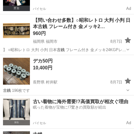
Ad
バイセル
【問い合わせ多数】○昭和レトロ 大判 小判 日
本古銭 フレーム付き 金メッキ2…
960円
福岡県 福岡市
8月7日
】 ○昭和レトロ 大判 小判 日本
古銭
フレーム付き 金メッキ24KGPレ
プ…
福岡
福岡市
その他
デカ50円
10,400円
長野県 村井駅
8月7日
古銭
196枚です
長野
塩尻市
村井駅
その他
古い着物に海外需要!?高価買取が相次ぐ理由
眠った着物が宝物に!?驚きの買取額が続出
Ad
バイセル