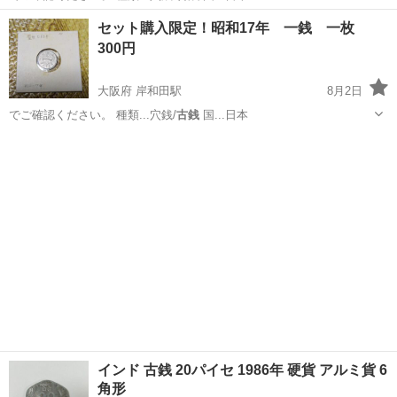
大阪
岸和田市
岸和田駅
その他
古銭
セット購入限定！昭和17年 一銭 一枚
300円
大阪府 岸和田駅
8月2日
でご確認ください。 種類...穴銭/
古銭
国...日本
大阪
岸和田市
岸和田駅
その他
古銭
インド 古銭 20パイセ 1986年 硬貨 アルミ貨 6
角形