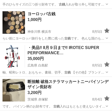
手のひらサイズの三つ折り財布です。
古銭
入れが取り外し可能です。
イメー…
沖縄
沖縄市
てだこ浦西駅
小物
ネイビー
ヨーロッパ古銭
1,000円
神奈川県 横浜市
8月5日
らい前にヨーロッパ旅行をした際に残った
古銭
です。 色んな国のもの
がごじゃごじゃで…
神奈川
横浜市
その他
・美品‼️ 8月９日まで‼️ IROTEC SUPER
PERFORMANCE…
35,000円
広島県 白島駅
8月5日
軸、昭和レトロ、おもちゃ、書籍、切手、
古銭
【その他】ブランド家
具、電動自転車、…
広島
広島市
白島駅
フィットネス、トレーニング
断捨離 破格ステラマッカートニーパイソンデ
ザイン長財布
GEAR
3,200円
茨城県 赤塚駅
8月4日
です。 パイソン柄のお財布です。
古銭
入れはもともと使えないタイプ
です。 お…