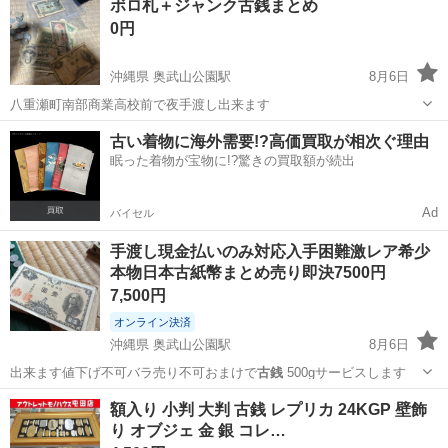
ボロ札＋ジャンク古銭まとめ
0円
沖縄県 奥武山公園駅
8月6日
八重瀬町南部商業高校前で夜手渡し出来ます
沖縄
島尻郡
奥武山公園駅
その他
古い着物に海外需要!?高価買取が相次ぐ理由
眠った着物が宝物に!?驚きの買取額が続出
Ad
バイセル
手渡し現金払いのみ対応入手困難激レア希少
本物日本古紙幣まとめ売り即決7500円
7,500円
オンライン決済
沖縄県 奥武山公園駅
8月6日
出来ます値下げ不可バラ売り不可おまけで
古銭
500gサービスします
沖縄
島尻郡
奥武山公園駅
その他
古紙
額入り 小判 大判 古銭 レプリカ 24KGP 壁飾
り オブジェ 金 銀 コレ…