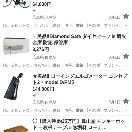
64,800円
広島県 玖村駅
8月1日
軸、昭和レトロ、おもちゃ、書籍、切手、
古銭
【その他】ブランド家
具、電動自転車…
広島
広島市
玖村駅
電動アシスト自転車
ベロスター
・美品‼️Diamond Safe ダイヤセーフ is 耐火
金庫 防犯 保管庫
3,276円
広島県 白島駅
8月1日
軸、昭和レトロ、おもちゃ、書籍、切手、
古銭
【その他】ブランド家
具、電動自転車…
広島
広島市
白島駅
防災、セキュリティ
保管庫
★美品‼️ ローイングエルゴメーター コンセプ
ト2・model D/PM5
144,000円
広島県 白島駅
8月1日
軸、昭和レトロ、おもちゃ、書籍、切手、
古銭
【その他】ブランド家
具、電動自転車…
広島
広島市
白島駅
フィットネス、トレーニング
◯【購入時 約35万円】鳳山堂 モンキーポッ
ド 一枚板テーブル 無垢材 ローテ…
ローイングエルゴメーター