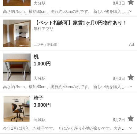
大分駅
8月3日
高さ約75cm、横約80cm、奥行約50cmの机です。 新しい物を購入し、
不要になったので出品です 色違いの机も出品してます 机が乗るお車で
大分
大分市
大分駅
オフィス用家具
【ペット相談可】家賃1ヶ月0円物件あり！
お越しください。 大在でのお取引も可能です
無料アプリ
Ad
ニフティ不動産
机
1,000円
大分駅
8月3日
高さ約75cm、横約80cm、奥行約50cmの机です。 新しい物を購入し、
不要になったので出品です 色違いの机も出品してます 机が乗るお車で
大分
大分市
大分駅
オフィス用家具
椅子
お越しください。 大在でのお取引も可能です
3,000円
高城駅
8月2日
今年1月に購入した椅子です。 とにかく座り心地が良いです。大きす
ぎず小さすぎずのサイズ感です。 デスクを買い替えることとなり、そ
大分
大分市
高城駅
オフィス用家具