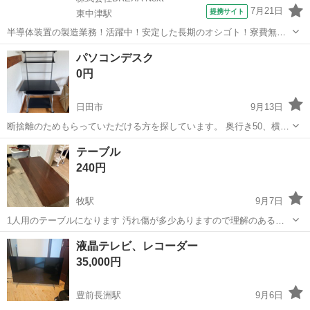
7月21日
提携サイト
東中津駅
半導体装置の製造業務！活躍中！安定した長期のオシゴト！寮費無料
★赴任旅費会社負担◎20代～40代の男性活躍中★未経験活躍中！高時
大分
中津市
東中津駅
その他
パソコンデスク
給1,500円！《大分県中津市》 人気の工場のお仕事 ◇半導体装置内部
0円
のシート製造◇ ＊クリー...
日田市
9月13日
断捨離のためもらっていただける方を探しています。 奥行き50、横
80、高さ1番上の銀のところまで150、一番上の台まで142、テーブル
大分
日田市
オフィス用家具
デスク
テーブル
まで74 キーボードを置く台が壊れています。 外すか修理すれば使えま
240円
す。
牧駅
9月7日
1人用のテーブルになります 汚れ傷が多少ありますので理解のある方
よろしくお願いします。
大分
大分市
牧駅
オフィス用家具
液晶テレビ、レコーダー
よろしくお願いします
35,000円
豊前長洲駅
9月6日