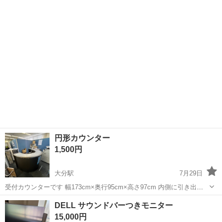
れに伴い合う大きさの椅子を購入することとなったため出品いたしま
した。 元値段は、14990円でニ...
円形カウンター
1,500円
大分駅
7月29日
受付カウンターです 幅173cm×奥行95cm×高さ97cm 内側に引き出し
もあります。 丈夫な作りで簡単に分解は出来そうにないですが大人が
大分
大分市
大分駅
オフィス用家具
カウンター
DELL サウンドバーつきモニター
2人くらい載っても壊れそうにありません。
15,000円