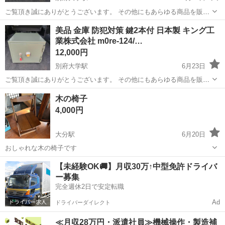
ご覧頂き誠にありがとうございます。 その他にもあらゆる商品を販売
しております。 よろしければ商品一覧ページをご覧下さい(^-^)
大分
別府市
別府大学駅
オフィス用家具
シュレッダー
美品 金庫 防犯対策 鍵2本付 日本製 キング工
https://jmty.jp/s/profiles/60ae33e186b27139d1...
業株式会社 m0re-124/…
12,000円
別府大学駅
6月23日
ご覧頂き誠にありがとうございます。 その他にもあらゆる商品を販売
しております。 よろしければ商品一覧ページをご覧下さい(^-^)
大分
別府市
別府大学駅
オフィス用家具
キング工業
木の椅子
https://jmty.jp/s/profiles/60ae33e186b27139d1...
4,000円
大分駅
6月20日
おしゃれな木の椅子です
大分
大分市
大分駅
オフィス用家具
【未経験OK🚚】月収30万↑中型免許ドライバ
ー募集
完全週休2日で安定転職
Ad
ドライバーダイレクト
≪月収28万円・派遣社員≫機械操作・製造補