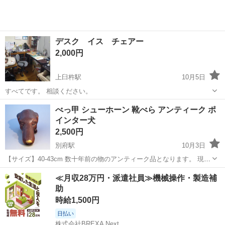
デスク イス チェアー
2,000円
上臼杵駅
10月5日
すべてです。 相談ください。
大分
臼杵市
上臼杵駅
オフィス用家具
イス
べっ甲 シューホーン 靴べら アンティーク ポ
インター犬
2,500円
別府駅
10月3日
【サイズ】40-43cm 数十年前の物のアンティーク品となります。 現在
では販売されてない物なので希少品でもあります。 目立った傷等はあ
大分
別府市
別府駅
オフィス用家具
ポインター
≪月収28万円・派遣社員≫機械操作・製造補
りませんがアンティーク品なのでご理解の頂ける方でお願いします。
助
時給1,500円
日払い
株式会社BREXA Next