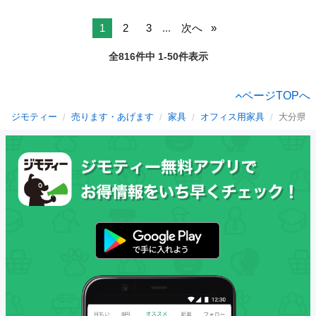
1
2
3
...
次へ
全816件中 1-50件表示
ページTOPへ
ジモティー
売ります・あげます
家具
オフィス用家具
大分県の