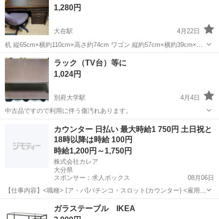
1,280円
大在駅
4月22日
机 縦65cm×横約110cm×高さ約74cm ワゴン 縦約57cm×横約39cm×高
さ約58cm 鍵がないので施錠できません。 椅子 縦約50cm×横約48cm×
大分
大分市
大在駅
オフィス用家具
ワゴン
ラック（TV台）等に
高さ約87~98cm 少し破れているところがあります リ...
1,024円
別府大学駅
4月4日
中古品ですので利用に伴う傷汚れあります。
大分
別府市
別府大学駅
オフィス用家具
ラック
カウンター 日払い 最大時給1 750円 土日祝と
18時以降は時給 100円
時給1,200円～1,750円
株式会社カレア
大分県
スポンサー：求人ボックス
08月06日
【仕事内容】<職種> [ア・パ]パチンコ・スロット(カウンター) <雇用形
態> アルバイト・パート <給与> [ア・パ]時給1,200円～1,750円 交通
アルバイト・パート
ガラステーブル IKEA
費:一部支給 上限15,000円(1日辺りの上限は500円/日) 公共交通...