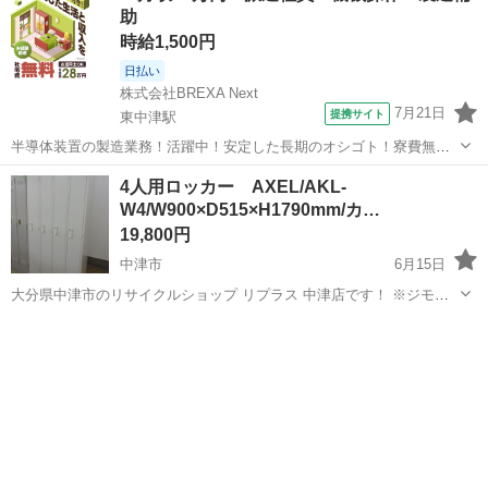
助
時給1,500円
日払い
株式会社BREXA Next
7月21日
提携サイト
東中津駅
半導体装置の製造業務！活躍中！安定した長期のオシゴト！寮費無料
★赴任旅費会社負担◎20代～40代の男性活躍中★未経験活躍中！高時
大分
中津市
東中津駅
その他
4人用ロッカー AXEL/AKL-
給1,500円！《大分県中津市》 人気の工場のお仕事 ◇半導体装置内部
W4/W900×D515×H1790mm/カ…
のシート製造◇ ＊クリー...
19,800円
中津市
6月15日
大分県中津市のリサイクルショップ リプラス 中津店です！ ※ジモテ
ィー便はご対応しておりません ご了承下さいませ。 ■ご来店の前に在
大分
中津市
オフィス用家具
庫の確認をお願い致します。 ■中古品になります。キズやヘコミ・汚
れ...