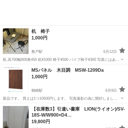
机 椅子
1,000円
敷戸駅
6月12日
机.高700幅800奥450 机¥1000 椅子¥500 パイプ椅子¥300 写真にはあり
ませんが会議机もあります。 傷物は多少割引致します。 現地で確認し
大分
大分市
敷戸駅
オフィス用家具
傷物
MSパネル 木目調 MSW-1209Da
て、取りに来れる方限定です。よろしくお願いします。
1,000円
鶴崎駅
6月9日
新品です。 買えば1つ10500円します。 写真撮影の為に開封しまし
た。 ２つあります。 1つの金額になります。
大分
大分市
鶴崎駅
オフィス用家具
新品
【在庫数3】引違い書庫 LION(ライオン)/SV-
18S-W/W900×D4…
19,800円