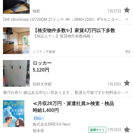
牧駅
7月27日
Dell UltraSharp U2720QM 27インチ 4K（3840×2160）IPSモニターで
す。 【スペック】 ・画面サイズ：27インチ ・解像度：4K
大分
大分市
牧駅
オフィス用家具
【格安物件多数✨】家賃4万円以下多数
UHD（3840×2160） ・パネル：IPS ・リフレッシ...
【保証人ナシ】賃貸物件多数掲載！
Ad
ニフティ不動産
ロッカー
5,120円
別府大学駅
7月23日
傷汚れ有り 鍵はある所ない所あります。 配達も可能ですが別料金かか
ります
大分
別府市
別府大学駅
オフィス用家具
≪月収28万円・派遣社員≫検査・検品
時給1,400円
日払い
株式会社BREXA Next
7月21日
提携サイト
熊本県