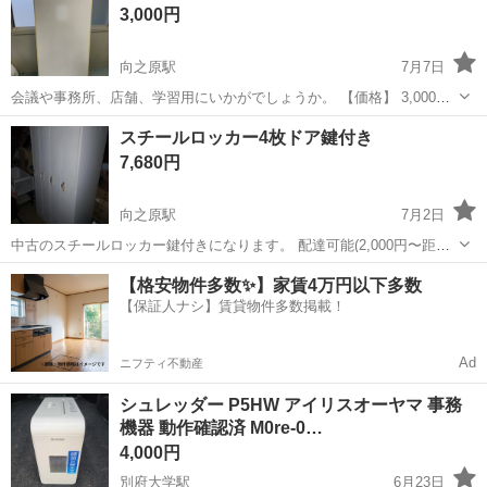
3,000円
向之原駅
7月7日
会議や事務所、店舗、学習用にいかがでしょうか。 【価格】 3,000円
（税込） 【状態】 ・中古品 ・書き消し問題ありません。 ・使用に伴
大分
由布市
向之原駅
オフィス用家具
店舗
スチールロッカー4枚ドア鍵付き
う小キズや汚れがあります。 【お取引】 ・現金手渡し 中古品のた
7,680円
め、ノークレー...
向之原駅
7月2日
中古のスチールロッカー鍵付きになります。 配達可能(2,000円〜距離)
階段搬入は別途費用が必要になります。 事前にご相談下さい😊
大分
由布市
向之原駅
オフィス用家具
【格安物件多数✨】家賃4万円以下多数
【保証人ナシ】賃貸物件多数掲載！
Ad
ニフティ不動産
シュレッダー P5HW アイリスオーヤマ 事務
機器 動作確認済 M0re-0…
4,000円
別府大学駅
6月23日