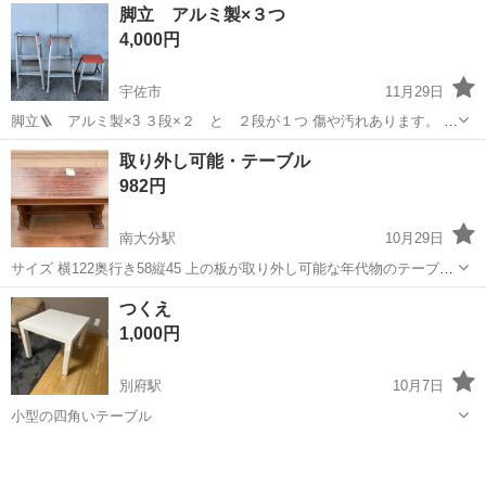
大分
大分市
高城駅
オフィス用家具
ウォールナット
脚立 アルミ製×３つ
4,000円
宇佐市
11月29日
脚立🪜 アルミ製×3 ３段×２ と ２段が１つ 傷や汚れあります。 中
古品である事をご理解の上、宜しくお願い致します。
大分
宇佐市
オフィス用家具
脚立
取り外し可能・テーブル
982円
南大分駅
10月29日
サイズ 横122奥行き58縦45 上の板が取り外し可能な年代物のテーブル
となります。 年式は分かりかねますが、数十年前の品となり長年の保
大分
大分市
南大分駅
オフィス用家具
奥行き
つくえ
管による汚れなどはありますが昭和を感じさせるような品となってお
1,000円
ります♪
別府駅
10月7日
小型の四角いテーブル
大分
別府市
別府駅
オフィス用家具
つくえ