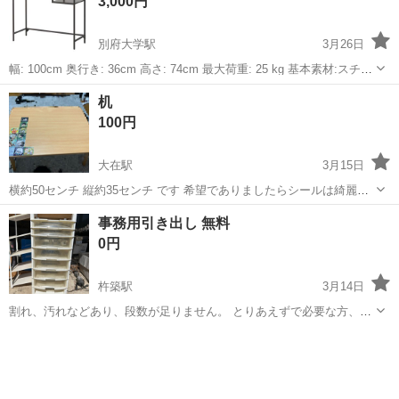
3,000円
別府大学駅
3月26日
幅: 100cm 奥行き: 36cm 高さ: 74cm 最大荷重: 25 kg 基本素材:スチー
ル エポキシ ポリエステル粉体塗装 固定棚:パーティクルボード メラミ
大分
別府市
別府大学駅
オフィス用家具
IKEA
机
ン仕上げ ABS樹脂 上部パネル:強化ガラス お手入れ...
100円
大在駅
3月15日
横約50センチ 縦約35センチ です 希望でありましたらシールは綺麗に
剥がします
大分
大分市
大在駅
オフィス用家具
事務用引き出し 無料
0円
杵築駅
3月14日
割れ、汚れなどあり、段数が足りません。 とりあえずで必要な方、無
料でお引き取りください。 処分品のため返品等は受付ません。 処分品
大分
杵築市
杵築駅
オフィス用家具
無料
というのをご理解の上、引き取りお願いいたします。