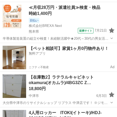
ィー便はご対応しておりません ご了承下さいませ。 ■ご来店の前に在
大分
中津市
オフィス用家具
≪月収28万円・派遣社員≫検査・検品
庫の確認をお願い致します。 ■中古品になります。キズやヘコミ・汚
時給1,400円
れ...
日払い
株式会社BREXA Next
7月21日
提携サイト
熊本県
半導体製造装置の組立や検査！未経験活躍中★20代～30代の男女活躍
中★ワンルーム寮完備！赴任旅費会社負担！マイカー通勤OK！無料駐
熊本
その他
【ペット相談可】家賃1ヶ月0円物件あり！
車場あり！正社員登用あり！《熊本県菊池郡大津町》 人気の工場のお
無料アプリ
仕事 ◇半導体製造装置の組立...
Ad
ニフティ不動産
【在庫数2】ラテラルキャビネット
okamura(オカムラ)/4BG3ZC Z…
18,800円
中津市
6月3日
大分県中津市のリサイクルショップ リプラス 中津店です！ ※ジモテ
ィー便はご対応しておりません ご了承下さいませ。 ■ご来店の前に在
大分
中津市
オフィス用家具
okamura
4人用ロッカー ITOKI(イトーキ)/HDJ-
庫の確認をお願い致します。 ■中古品になります。キズやヘコミ・汚