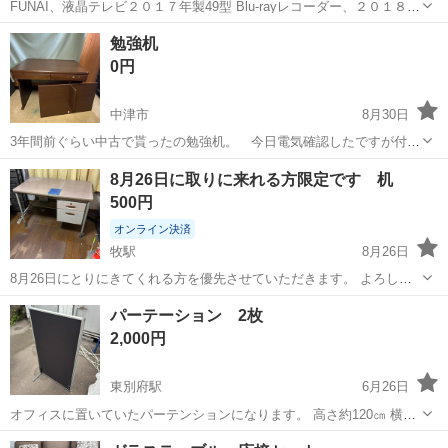
FUNAI、液晶テレビ２０１７年製49型 Blu-rayレコーダー、２０１８年
製 両方動作問題ありません。 引っ越しの為出品します。
大分
宇佐市
豊前長洲駅
オフィス用家具
FUNAI
勉強机
0円
中津市
8月30日
3年間前ぐらい中古で貰ったの勉強机。 今日電気確認したですが付け
ないみたいです。テーブルの部分の脚は外しているので車に入れる可
大分
中津市
オフィス用家具
軽トラ
8月26日に取りに来れる方限定です 机
能性があります。取りにくれる方。よろしくお願いします。
500円
オンライン決済
牧駅
8月26日
8月26日にとりにきてくれる方を優先させていただきます。 よろしく
おねがいします。
大分
大分市
牧駅
オフィス用家具
パーテーション 2枚
2,000円
東別府駅
6月26日
オフィスに置いていたパーテンションになります。 高さ約120㎝ 横約
70㎝ 2枚セット
大分
別府市
東別府駅
オフィス用家具
パー