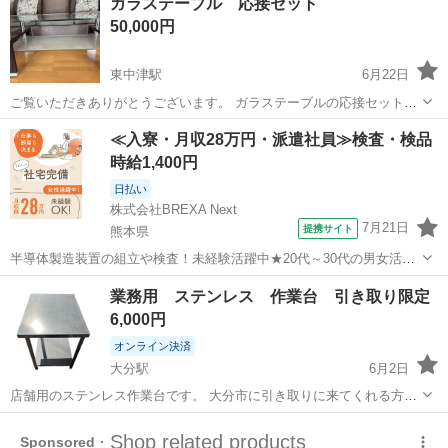
ガラステーブル 応接セット
50,000円
東中津駅
6月22日
ご覧いただきありがとうございます。 ガラステーブルの応接セットと
なります。 ガラステーブル、３人がけソファ、2人がけソファのセッ
大分
中津市
東中津駅
オフィス用家具
ガラス
≪入寮・月収28万円・派遣社員≫検査・検品
トです。 難などは見当たらない様に思います。 重さと大きさがあるの
時給1,400円
で自宅まで取りに来ていただける...
日払い
株式会社BREXA Next
7月21日
提携サイト
熊本県
半導体製造装置の組立や検査！未経験活躍中★20代～30代の男女活躍
中★ワンルーム寮完備！赴任旅費会社負担！マイカー通勤OK！無料駐
熊本
その他
業務用 ステンレス 作業台 引き取り限定
車場あり！正社員登用あり！《熊本県菊池郡大津町》 人気の工場のお
6,000円
仕事 ◇半導体製造装置の組立...
オンライン決済
大分駅
6月2日
店舗用のステンレス作業台です。 大分市に引き取りに来てくれる方限
定です。 1台6000円で2台あります。
大分
大分市
大分駅
オフィス用家具
ステンレス