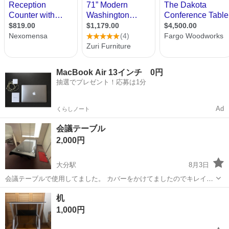
MacBook Air 13インチ 0円
抽選でプレゼント！応募は1分
Ad
くらしノート
会議テーブル
2,000円
大分駅
8月3日
会議テーブルで使用してました。 カバーをかけてましたのでキレイな
方だと思います。 ダイニングテーブルにも使えると思います。 幅
大分
大分市
大分駅
オフィス用家具
机
210cm×奥行100cm×高さ68cm 現地まで引き取りお願い致します。
1,000円