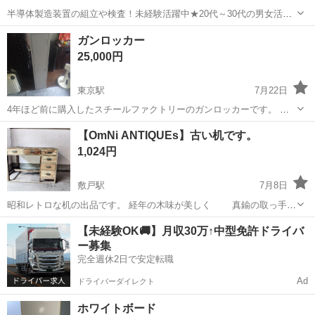
半導体製造装置の組立や検査！未経験活躍中★20代～30代の男女活躍
中★ワンルーム寮完備！赴任旅費会社負担！マイカー通勤OK！無料駐
熊本
その他
ガンロッカー
車場あり！正社員登用あり！《熊本県菊池郡大津町》 人気の工場のお
25,000円
仕事 ◇半導体製造装置の組立...
東京駅
7月22日
4年ほど前に購入したスチールファクトリーのガンロッカーです。 当
方、新しくガンロッカーを新調した為、今まで使っていたロッカーを
大分
宇佐市
東京駅
オフィス用家具
ガンロッカー
【OmNi ANTIQUEs】古い机です。
出品します 定価 37000円 【サイズ】添付写真に記載 スチールファク
1,024円
トリーのRG 1型です...
敷戸駅
7月8日
昭和レトロな机の出品です。 経年の木味が美しく 真鍮の取っ手が
雰囲気出てます。 状態があまり良くありません。 引き出しがちゃんと
大分
大分市
敷戸駅
オフィス用家具
取っ手
【未経験OK🚚】月収30万↑中型免許ドライバ
閉まらなかったり 工場で使われていたため 天板にボンド跡があったり
ー募集
修...
完全週休2日で安定転職
Ad
ドライバーダイレクト
ホワイトボード