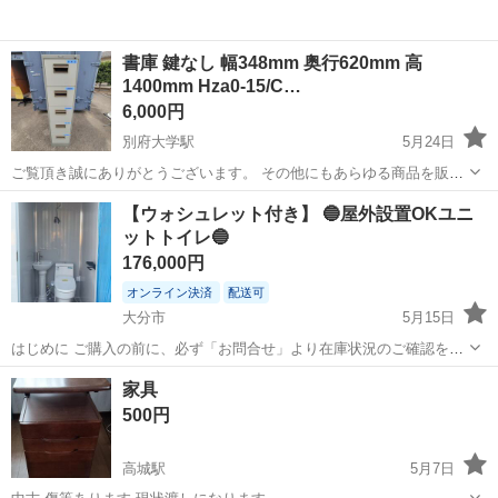
書庫 鍵なし 幅348mm 奥行620mm 高
1400mm Hza0-15/C…
6,000円
別府大学駅
5月24日
ご覧頂き誠にありがとうございます。 その他にもあらゆる商品を販売
しております。 よろしければ商品一覧ページをご覧下さい(^-^)
大分
別府市
別府大学駅
オフィス用家具
書庫
【ウォシュレット付き】 🔵屋外設置OKユニ
https://jmty.jp/s/profiles/60ae33e186b27139d1...
ットトイレ🔵
176,000円
オンライン決済
配送可
大分市
5月15日
はじめに ご購入の前に、必ず「お問合せ」より在庫状況のご確認をお
願いいたします。 -----------------------------------------------------------------...
大分
大分市
オフィス用家具
ウォシュレット
家具
500円
高城駅
5月7日