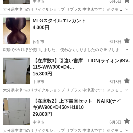
中津市
6月6日
大分県中津市のリサイクルショップ リプラス 中津店です！ ※ジモテ
ィー便はご対応しておりません ご了承下さいませ。 ■ご来店の前に在
大分
中津市
オフィス用家具
書庫
MTGスタイルエレガント
庫の確認をお願い致します。 ■中古品になります。キズやヘコミ・汚
4,000円
れ...
佐伯市
6月6日
職場で3カ月ほど使用しました。 使わなくなりましたので 出品しま
す。
大分
佐伯市
オフィス用家具
MTG
【在庫数3】引違い書庫 LION(ライオン)/SV-
11S-W/W900×D4…
15,800円
中津市
6月5日
大分県中津市のリサイクルショップ リプラス 中津店です！ ※ジモテ
ィー便はご対応しておりません ご了承下さいませ。 ■ご来店の前に在
大分
中津市
オフィス用家具
【在庫数2】上下書庫セット NAIKI(ナイ
庫の確認をお願い致します。 ■中古品になります。キズやヘコミ・汚
キ)/W900×D450×H1810
れ...
29,800円
中津市
6月3日
大分県中津市のリサイクルショップ リプラス 中津店です！ ※ジモテ