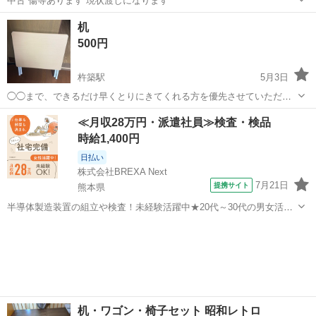
中古 傷等あります 現状渡しになります
大分
大分市
高城駅
オフィス用家具
現状
机
500円
杵築駅
5月3日
◯◯まで、できるだけ早くとりにきてくれる方を優先させていただき
ます。 よろしくおねがいします。
大分
杵築市
杵築駅
オフィス用家具
≪月収28万円・派遣社員≫検査・検品
時給1,400円
日払い
株式会社BREXA Next
7月21日
提携サイト
熊本県
半導体製造装置の組立や検査！未経験活躍中★20代～30代の男女活躍
中★ワンルーム寮完備！赴任旅費会社負担！マイカー通勤OK！無料駐
熊本
その他
車場あり！正社員登用あり！《熊本県菊池郡大津町》 人気の工場のお
仕事 ◇半導体製造装置の組立...
机・ワゴン・椅子セット 昭和レトロ