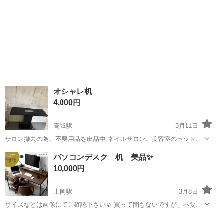
オシャレ机
4,000円
高城駅
3月11日
サロン撤去の為、不要用品を出品中 ネイルサロン、美容室のセット台
で使用していました。 ガラス張りで、高級感があるオシャレな机で
大分
大分市
高城駅
オフィス用家具
ネイルサロン
パソコンデスク 机 美品✨
す。 ダイニングテーブルにも使えると思います^_^ 3月27日までに取り
10,000円
来て頂けるかた、優...
上岡駅
3月8日
サイズなどは画像にてご確認下さい☺ 買って間もないですが、不要な
ため お譲りします！ 全部バラしてのお渡し予定ですが、 現状でもお