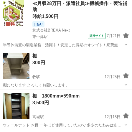
大分
佐伯市
上岡駅
オフィス用家具
デスク
≪月収28万円・派遣社員≫機械操作・製造補
渡し可能です。 気軽にご相談下さい💡
助
時給1,500円
日払い
株式会社BREXA Next
7月21日
提携サイト
東中津駅
半導体装置の製造業務！活躍中！安定した長期のオシゴト！寮費無料
★赴任旅費会社負担◎20代～40代の男性活躍中★未経験活躍中！高時
大分
中津市
東中津駅
その他
棚
給1,500円！《大分県中津市》 人気の工場のお仕事 ◇半導体装置内部
300円
のシート製造◇ ＊クリー...
牧駅
12月25日
棚になります よろしくお願いします。
大分
大分市
牧駅
オフィス用家具
棚 1800mm×590mm
よろしくお願いします
3,500円
高城駅
12月15日
ウォールナット 木目 一年ほど使用していたので 多少のたわみはあり
ます。 半分に分割して運べます。