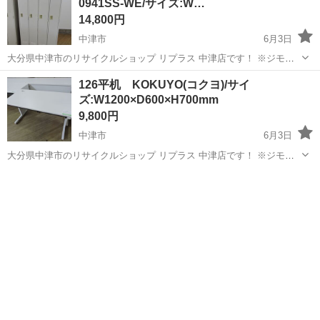
0941SS-WE/サイズ:W…
れ...
14,800円
中津市
6月3日
大分県中津市のリサイクルショップ リプラス 中津店です！ ※ジモテ
ィー便はご対応しておりません ご了承下さいませ。 ■ご来店の前に在
大分
中津市
オフィス用家具
126平机 KOKUYO(コクヨ)/サイ
庫の確認をお願い致します。 ■中古品になります。キズやヘコミ・汚
ズ:W1200×D600×H700mm
れ...
9,800円
中津市
6月3日
大分県中津市のリサイクルショップ リプラス 中津店です！ ※ジモテ
ィー便はご対応しておりません ご了承下さいませ。 ■ご来店の前に在
大分
中津市
オフィス用家具
KOKUYO
庫の確認をお願い致します。 ■中古品になります。キズやヘコミ・汚
れ...